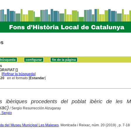
os
ns
GRAFIAT []
[
Refinar la búsqueda
]
. 20
en el formato [
Estandar
]
ns ibèriques procedents del poblat ibèric de les M
xac)
/ Sergio Resurrección Alzugaray
, Sergio
sta del Museu Municipal Les Maleses
. Montcada i Reixac, núm. 20 (2019) , p. 7-18 : 