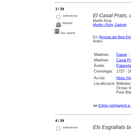
3 / 39
El Casal Prats, 
seleccionar
Martín Roig
imprimir
Martín i Roig, Gabriel
Text complet
En:
Revista del Baix E
Notes.
Matèries:
Cases
;
Matèries:
Casal P
Àmbit:
Palamó
Cronologia:
1727 - 2
Accés:
https://
Localització:
Bibliote
Octavi V
Pere Bla
Enllaç permanent a 
4 / 39
Els Esgrafiats b
seleccionar