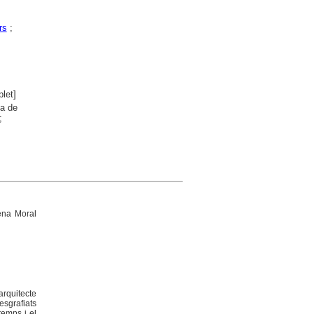
rs
;
let]
ma de
;
ena Moral
arquitecte
esgrafiats
temps i el