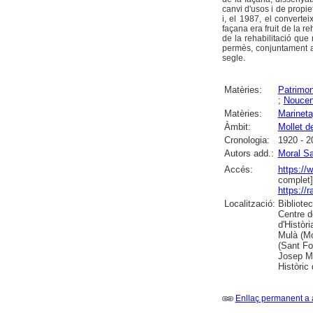
canvi d'usos i de propiet
i, el 1987, el convertei
façana era fruit de la r
de la rehabilitació que 
permès, conjuntament a
segle.
Matèries:
Patrimon
;
Noucen
Matèries:
Marineta
Àmbit:
Mollet de
Cronologia:
1920 - 2
Autors add.:
Moral Sa
Accés:
https://
complet]
https://
Localització:
Bibliote
Centre d
d'Històr
Mulà (Mol
(Sant Fo
Josep Mó
Històric
Enllaç permanent a 