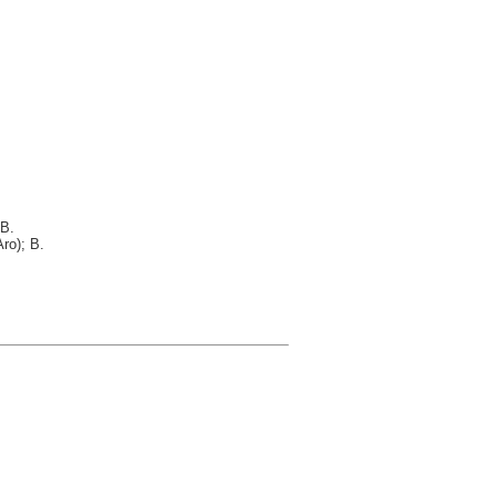
 B.
ro); B.