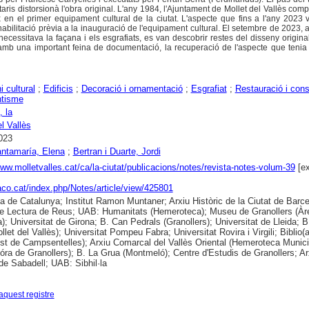
aris distorsionà l'obra original. L'any 1984, l'Ajuntament de Mollet del Vallès compra
x en el primer equipament cultural de la ciutat. L'aspecte que fins a l'any 2023 v
ehabilitació prèvia a la inauguració de l'equipament cultural. El setembre de 2023,
necessitava la façana i els esgrafiats, es van descobrir restes del disseny origin
mb una important feina de documentació, la recuperació de l'aspecte que tenia 
i cultural
;
Edificis
;
Decoració i ornamentació
;
Esgrafiat
;
Restauració i con
tisme
, la
l Vallès
023
ntamaría, Elena
;
Bertran i Duarte, Jordi
www.molletvalles.cat/ca/la-ciutat/publicacions/notes/revista-notes-volum-39
[ex
raco.cat/index.php/Notes/article/view/425801
ca de Catalunya; Institut Ramon Muntaner; Arxiu Històric de la Ciutat de Barce
e Lectura de Reus; UAB: Humanitats (Hemeroteca); Museu de Granollers (Àr
ia); Universitat de Girona; B. Can Pedrals (Granollers); Universitat de Lleida; 
let del Vallès); Universitat Pompeu Fabra; Universitat Rovira i Virgili; Biblio(
st de Campsentelles); Arxiu Comarcal del Vallès Oriental (Hemeroteca Munici
ra de Granollers); B. La Grua (Montmeló); Centre d'Estudis de Granollers; Ar
 de Sabadell; UAB: Sibhil·la
aquest registre