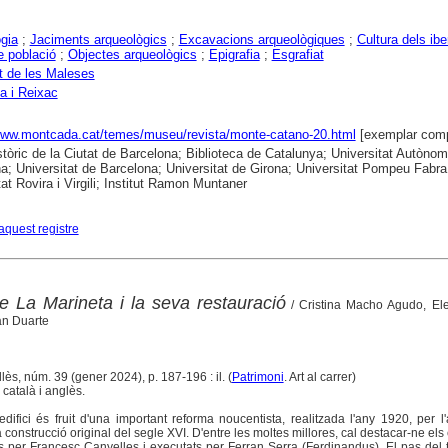
gia
;
Jaciments arqueològics
;
Excavacions arqueològiques
;
Cultura dels ibe
e població
;
Objectes arqueològics
;
Epigrafia
;
Esgrafiat
t de les Maleses
a i Reixac
www.montcada.cat/temes/museu/revista/monte-catano-20.html
[exemplar comp
stòric de la Ciutat de Barcelona; Biblioteca de Catalunya; Universitat Autòno
a; Universitat de Barcelona; Universitat de Girona; Universitat Pompeu Fabra
tat Rovira i Virgili; Institut Ramon Muntaner
aquest registre
de La Marineta i la seva restauració
/ Cristina Macho Agudo, El
an Duarte
llès, núm. 39 (gener 2024), p. 187-196 : il. (
Patrimoni
. Art al carrer)
català i anglès.
difici és fruit d'una important reforma noucentista, realitzada l'any 1920, per l'
onstrucció original del segle XVI. D'entre les moltes millores, cal destacar-ne els 
s per Francesc Canyelles i executats per Ferran Serra (Ferdinandus). El pas del 