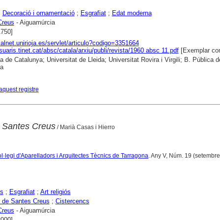
;
Decoració i ornamentació
;
Esgrafiat
;
Edat moderna
Creus
- Aiguamúrcia
1750]
dialnet.unirioja.es/servlet/articulo?codigo=3351664
suaris.tinet.cat/absc/catala/arxiu/publi/revista/1960 absc 11.pdf
[Exemplar co
a de Catalunya; Universitat de Lleida; Universitat Rovira i Virgili; B. Pública d
na
aquest registre
 Santes Creus
/ Marià Casas i Hierro
l·legi d'Aparelladors i Arquitectes Tècnics de Tarragona
. Any V, Núm. 19 (setembre
rs
;
Esgrafiat
;
Art religiós
 de Santes Creus
;
Cistercencs
Creus
- Aiguamúrcia
2000]