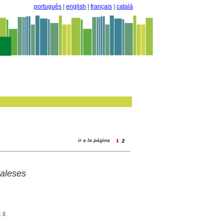
português
|
english
|
français
|
català
ir a la página
aleses
il.