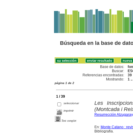
Búsqueda en la base de dat
Base de datos:
fo
Buscar:
ES
Referencias encontradas:
39
Mostrando:
1 .
página 1 de 2
1 / 39
Les Inscripcio
seleccionar
(Montcada i Rei
imprimir
Resurrección Alzugaray
Text complet
En:
Monte Catano : revi
Bibliografia.