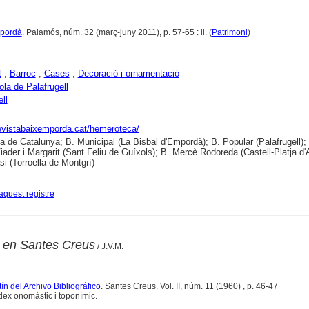
mpordà
. Palamós, núm. 32 (març-juny 2011), p. 57-65 : il. (
Patrimoni
)
t
;
Barroc
;
Cases
;
Decoració i ornamentació
ola de Palafrugell
ll
revistabaixemporda.cat/hemeroteca/
ca de Catalunya; B. Municipal (La Bisbal d'Empordà); B. Popular (Palafrugell);
iader i Margarit (Sant Feliu de Guíxols); B. Mercè Rodoreda (Castell-Platja d'A
si (Torroella de Montgrí)
aquest registre
 en Santes Creus
/ J.V.M.
ín del Archivo Bibliográfico
. Santes Creus. Vol. II, núm. 11 (1960) , p. 46-47
dex onomàstic i toponímic.