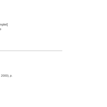
mplet]
e
 2000), p.