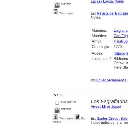
Lacasa Laosa, Ramir
imprimir
En:
Revista del Baix E
Text complet
Notes.
Matèries:
Esgrafia
Matèries:
Can Frig
Àmbit:
Palafruge
Cronologia:
1770
Accés:
https://
Localització:
Bibliote
Octavi V
Pere Bla
Enllaç permanent a 
5 / 39
Los Esgrafiados
seleccionar
Vives i Miret, Josep
imprimir
En:
Santes Creus : Bolet
Text complet
Text
complet
Inclou índex general, ín