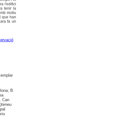
 l'edifici
a tenir la
 amb motiu
al que han
ara fa un
servació
emplar
lona; B.
ea
B. Can
a)teneu
pal
xiu