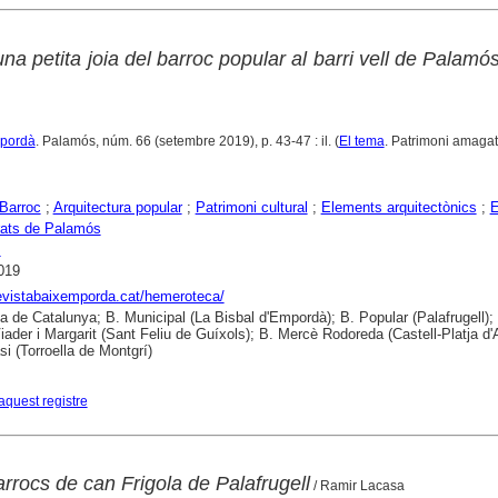
una petita joia del barroc popular al barri vell de Palamó
mpordà
. Palamós, núm. 66 (setembre 2019), p. 43-47 : il. (
El tema
. Patrimoni amaga
Barroc
;
Arquitectura popular
;
Patrimoni cultural
;
Elements arquitectònics
;
E
rats de Palamós
s
019
revistabaixemporda.cat/hemeroteca/
ca de Catalunya; B. Municipal (La Bisbal d'Empordà); B. Popular (Palafrugell);
iader i Margarit (Sant Feliu de Guíxols); B. Mercè Rodoreda (Castell-Platja d'A
si (Torroella de Montgrí)
aquest registre
arrocs de can Frigola de Palafrugell
/ Ramir Lacasa