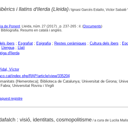
bèrics i llatins d'Ilerda (Lleida)
/ Ignasi Garcés Estallo, Victor Sabaté 
gia de Ponent
. Lleida, núm. 27 (2017) , p. 237-265 : il. (
Documents
)
 Bibliografia. Resums en català i anglès.
dels ibers
;
Esgrafiat
;
Epigrafia
;
Restes ceràmiques
;
Cultura dels ibers
;
Ep
;
Llengua
;
Llatí
tiga d'Ilerda
idal, Víctor
raco.cat/index.php/RAP/article/view/335204
anitats (Hemeroteca); Biblioteca de Catalunya; Universitat de Girona; Univer
abra; Universitat Rovira i Virgili
aquest registre
afalch : visió, identitats, cosmopolitisme
/ a cura de Lucila Malla