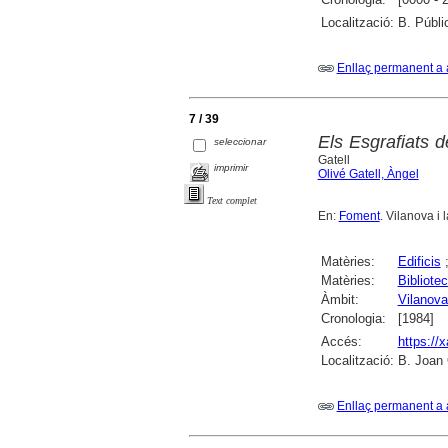
Localització:
B. Públi
Enllaç permanent a 
7 / 39
Els Esgrafiats d
seleccionar
Gatell
imprimir
Olivé Gatell, Àngel
Text complet
En:
Foment
. Vilanova i 
Matèries:
Edificis
Matèries:
Bibliote
Àmbit:
Vilanova 
Cronologia:
[1984]
Accés:
https://
Localització:
B. Joan O
Enllaç permanent a 