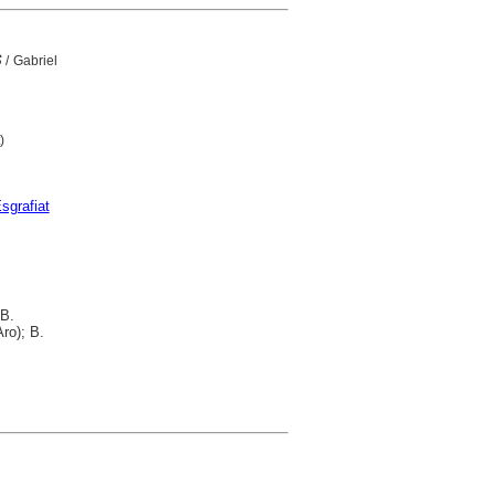
s
/ Gabriel
t)
sgrafiat
 B.
ro); B.