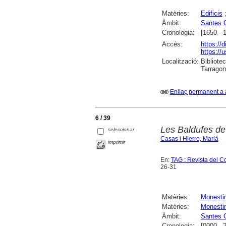
Matèries:
Edificis
Àmbit:
Santes 
Cronologia:
[1650 - 
Accés:
https://
https://u
Localització:
Bibliotec
Tarrago
Enllaç permanent a 
6 / 39
Les Baldufes de
seleccionar
Casas i Hierro, Marià
imprimir
En:
TAG : Revista del Co
26-31
Matèries:
Monesti
Matèries:
Monestir
Àmbit:
Santes 
Cronologia:
[0000 - 