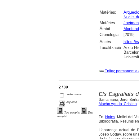
Matèries:
Arqueolo
Nuclis d
Matèries:
Jacimen
Àmbit:
Montcad
Cronologia:
[2019]
Accés:
https://
Localització:
Arxiu Hi
Barcelon
Universi
Enllaç permanent a 
2 / 39
Els Esgrafiats 
seleccionar
Santamaría, Jordi Bertr
imprimir
Macho Agudo, Cristina
Text complet
Text
complet
En:
Notes
. Mollet del Va
Bibliografia. Resums en 
L'aparença actual de l'e
Josep Goday, sobre una c
de la façana, dissenyat