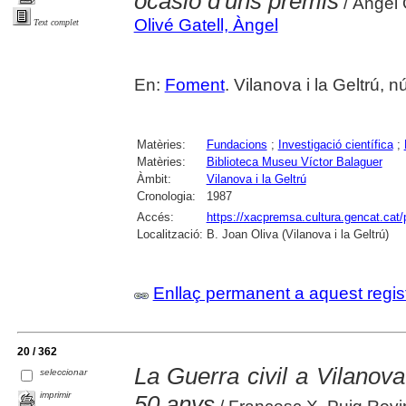
ocasió d'uns premis
/ Àngel O
Olivé Gatell, Àngel
Text complet
En:
Foment
. Vilanova i la Geltrú,
Matèries:
Fundacions
;
Investigació científica
;
Matèries:
Biblioteca Museu Víctor Balaguer
Àmbit:
Vilanova i la Geltrú
Cronologia:
1987
Accés:
https://xacpremsa.cultura.gencat.ca
Localització:
B. Joan Oliva (Vilanova i la Geltrú)
Enllaç permanent a aquest regis
20 / 362
La Guerra civil a Vilanova 
seleccionar
imprimir
50 anys