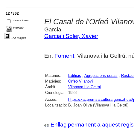
12 / 362
El Casal de l'Orfeó Vilanov
seleccionar
imprimir
Garcia
Garcia i Soler, Xavier
Text complet
En:
Foment
. Vilanova i la Geltrú, 
Matèries:
Edificis
;
Agrupacions corals
;
Restaur
Matèries:
Orfeó Vilanoví
Àmbit:
Vilanova i la Geltrú
Cronologia:
1988
Accés:
https://xacpremsa.cultura.gencat.ca
Localització:
B. Joan Oliva (Vilanova i la Geltrú)
Enllaç permanent a aquest regis