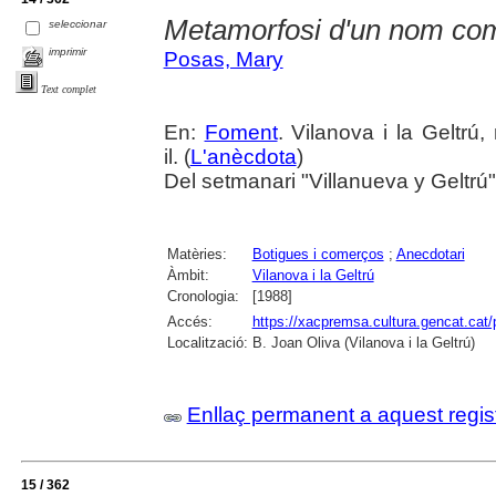
Metamorfosi d'un nom com
seleccionar
imprimir
Posas, Mary
Text complet
En:
Foment
. Vilanova i la Geltrú
il. (
L'anècdota
)
Del setmanari "Villanueva y Geltrú
Matèries:
Botigues i comerços
;
Anecdotari
Àmbit:
Vilanova i la Geltrú
Cronologia:
[1988]
Accés:
https://xacpremsa.cultura.gencat.ca
Localització:
B. Joan Oliva (Vilanova i la Geltrú)
Enllaç permanent a aquest regis
15 / 362