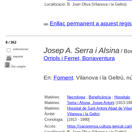
Localització:
B. Joan Oliva (Vilanova i la Geltrú)
Enllaç permanent a aquest regis
8 / 362
Josep A. Serra i Alsina
seleccionar
/ Bo
imprimir
Orriols i Ferret, Bonaventura
Text complet
En:
Foment
. Vilanova i la Geltrú,
Matèries:
Necrologia
;
Beneficència
;
Hospitals
Matèries:
Serra i Alsina, Josep Antoni
(1913-199
Matèries:
Hospital de Sant Antoni Abad de Vilano
Àmbit:
Vilanova i la Geltrú
Cronologia:
[1913 - 1990]
Accés:
https://xacpremsa.cultura.gencat.ca
Localització:
B. Joan Oliva (Vilanova i la Geltrú)