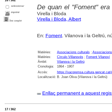
16 / 362
De quan el "Foment" era e
seleccionar
imprimir
Virella i Bloda
Virella i Bloda, Albert
Text complet
En:
Foment
. Vilanova i la Geltrú,
Matèries:
Associacions culturals
;
Associacions
Matèries:
Círculo Villanovés
;
Foment Vilanoví
Àmbit:
Vilanova i la Geltrú
Cronologia:
1864 - 1907
Accés:
https://xacpremsa.cultura.gencat.ca
Localització:
B. Joan Oliva (Vilanova i la Geltrú)
Enllaç permanent a aquest regis
17 / 362