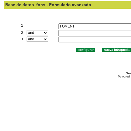
Base de datos
fons : Formulario avanzado
Buscar:
1
2
3
Sea
Powered