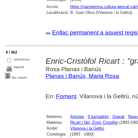
Accés:
https://xacpremsa.cultura.gencat.ca
Localització:
B. Joan Oliva (Vilanova i la Geltrú)
Enllaç permanent a aquest regis
6 / 362
Enric-Cristòfol Ricart : "
seleccionar
imprimir
Rosa Planas i Banús
Planas i Banús, Maria Rosa
Text complet
En:
Foment
. Vilanova i la Geltrú,
Matèries:
Artistes
;
Il·lustradors
;
Gravat
;
Nouc
Matèries:
Ricart i Nin, Enric Cristòfor
(1893-196
Àmbit:
Vilanova i la Geltrú
Cronologia:
[1893 - 1960]