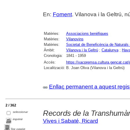
En:
Foment
. Vilanova i la Geltrú, 
Matèries:
Associacions benèfiques
Matèries:
Vilanovins
Matèries:
Societat de Beneficència de Naturals
Àmbit:
Vilanova i la Geltrú
;
Catalunya
;
Hava
Cronologia:
1841 - 1959
Accés:
https://xacpremsa.cultura.gencat.ca
Localització:
B. Joan Oliva (Vilanova i la Geltrú)
Enllaç permanent a aquest regis
2 / 362
Records de la Transhumà
seleccionar
imprimir
Vives i Sabaté, Ricard
Text complet