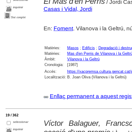
El Mas d'en Perris
/ Jordi Cas
imprimir
Casas i Vidal, Jordi
Text complet
En:
Foment
. Vilanova i la Geltrú,
Matèries:
Masos
;
Edificis
;
Degradació i destru
Matèries:
Mas d'en Perris de Vilanova i la Geltr
Àmbit:
Vilanova i la Geltrú
Cronologia:
[1987]
Accés:
https://xacpremsa.cultura.gencat.ca
Localització:
B. Joan Oliva (Vilanova i la Geltrú)
Enllaç permanent a aquest regis
19 / 362
Víctor Balaguer, Fran
seleccionar
imprimir