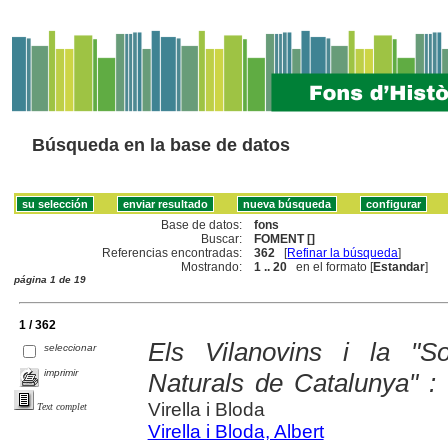
Búsqueda en la base de datos
Base de datos:
fons
Buscar:
FOMENT []
Referencias encontradas:
362
[
Refinar la búsqueda
]
Mostrando:
1 .. 20
en el formato [
Estandar
]
página 1 de 19
1 / 362
Els Vilanovins i la "S
seleccionar
imprimir
Naturals de Catalunya" :
Virella i Bloda
Text complet
Virella i Bloda, Albert