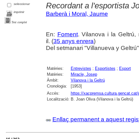
Recordant a l'esportista J
seleccionar
imprimir
Barberà i Moral, Jaume
Text complet
En:
Foment
. Vilanova i la Geltrú
il. (
35 anys enrera
)
Del setmanari "Villanueva y Geltrú
Matèries:
Entrevistes
;
Esportistes
;
Esport
Matèries:
Miracle, Josep
Àmbit:
Vilanova i la Geltrú
Cronologia:
[1953]
Accés:
https://xacpremsa.cultura.gencat.ca
Localització:
B. Joan Oliva (Vilanova i la Geltrú)
Enllaç permanent a aquest regis