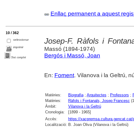
Enllaç permanent a aquest regis
10 / 362
Josep-F. Ràfols i Fontan
seleccionar
imprimir
Massó (1894-1974)
Bergós i Massó, Joan
Text complet
En:
Foment
. Vilanova i la Geltrú,
Matèries:
Biografia
;
Arquitectes
;
Professors
;
Matèries:
Ràfols i Fontanals, Josep Francesc
(1
Àmbit:
Vilanova i la Geltrú
Cronologia:
[1899 - 1965]
Accés:
https://xacpremsa.cultura.gencat.ca
Localització:
B. Joan Oliva (Vilanova i la Geltrú)