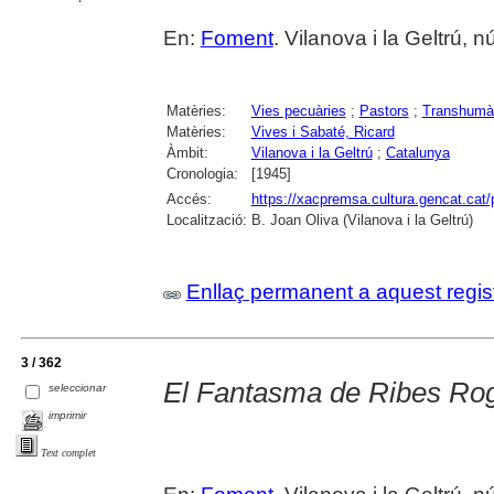
En:
Foment
. Vilanova i la Geltrú, 
Matèries:
Vies pecuàries
;
Pastors
;
Transhumà
Matèries:
Vives i Sabaté, Ricard
Àmbit:
Vilanova i la Geltrú
;
Catalunya
Cronologia:
[1945]
Accés:
https://xacpremsa.cultura.gencat.ca
Localització:
B. Joan Oliva (Vilanova i la Geltrú)
Enllaç permanent a aquest regis
3 / 362
El Fantasma de Ribes Ro
seleccionar
imprimir
Text complet