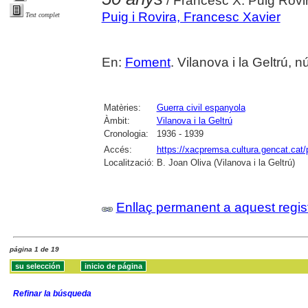
/ Francesc X. Puig Rovi
Puig i Rovira, Francesc Xavier
Text complet
En:
Foment
. Vilanova i la Geltrú,
Matèries:
Guerra civil espanyola
Àmbit:
Vilanova i la Geltrú
Cronologia:
1936 - 1939
Accés:
https://xacpremsa.cultura.gencat.ca
Localització:
B. Joan Oliva (Vilanova i la Geltrú)
Enllaç permanent a aquest regis
página 1 de 19
Refinar la búsqueda