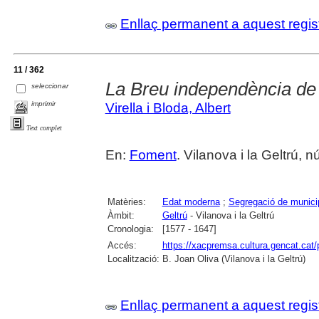
Enllaç permanent a aquest regis
11 / 362
La Breu independència de 
seleccionar
imprimir
Virella i Bloda, Albert
Text complet
En:
Foment
. Vilanova i la Geltrú,
Matèries:
Edat moderna
;
Segregació de munici
Àmbit:
Geltrú
- Vilanova i la Geltrú
Cronologia:
[1577 - 1647]
Accés:
https://xacpremsa.cultura.gencat.ca
Localització:
B. Joan Oliva (Vilanova i la Geltrú)
Enllaç permanent a aquest regis