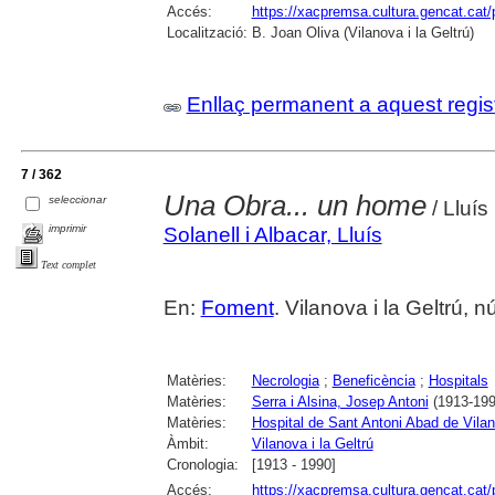
Accés:
https://xacpremsa.cultura.gencat.ca
Localització:
B. Joan Oliva (Vilanova i la Geltrú)
Enllaç permanent a aquest regis
7 / 362
Una Obra... un home
seleccionar
/ Lluís
imprimir
Solanell i Albacar, Lluís
Text complet
En:
Foment
. Vilanova i la Geltrú,
Matèries:
Necrologia
;
Beneficència
;
Hospitals
Matèries:
Serra i Alsina, Josep Antoni
(1913-199
Matèries:
Hospital de Sant Antoni Abad de Vilano
Àmbit:
Vilanova i la Geltrú
Cronologia:
[1913 - 1990]
Accés:
https://xacpremsa.cultura.gencat.ca