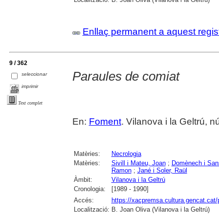
Enllaç permanent a aquest regis
9 / 362
Paraules de comiat
seleccionar
imprimir
Text complet
En:
Foment
. Vilanova i la Geltrú,
Matèries:
Necrologia
Matèries:
Sivill i Mateu, Joan
;
Domènech i San
Ramon
;
Jané i Soler, Raül
Àmbit:
Vilanova i la Geltrú
Cronologia:
[1989 - 1990]
Accés:
https://xacpremsa.cultura.gencat.ca
Localització:
B. Joan Oliva (Vilanova i la Geltrú)