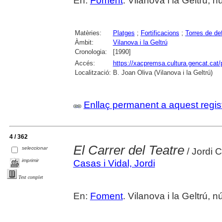
En:
Foment
. Vilanova i la Geltrú,
Matèries:
Platges
;
Fortificacions
;
Torres de de
Àmbit:
Vilanova i la Geltrú
Cronologia:
[1990]
Accés:
https://xacpremsa.cultura.gencat.ca
Localització:
B. Joan Oliva (Vilanova i la Geltrú)
Enllaç permanent a aquest regis
4 / 362
El Carrer del Teatre
seleccionar
/ Jordi 
imprimir
Casas i Vidal, Jordi
Text complet
En:
Foment
. Vilanova i la Geltrú,