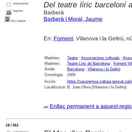
Del teatre líric barceloní
seleccionar
imprimir
Barberà
Barberà i Moral, Jaume
Text complet
En:
Foment
. Vilanova i la Geltrú,
Matèries:
Teatre
;
Associacions culturals
;
Assoc
Matèries:
Teatre Líric de Barcelona
;
Foment Vil
Àmbit:
Barcelona
;
Vilanova i la Geltrú
Cronologia:
1889
Accés:
https://xacpremsa.cultura.gencat.ca
Localització:
B. Joan Oliva (Vilanova i la Geltrú)
Enllaç permanent a aquest regis
18 / 362
seleccionar