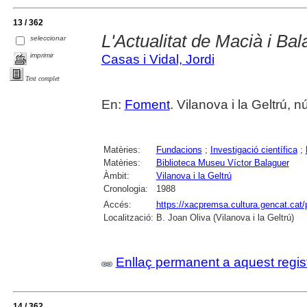
13 / 362
L'Actualitat de Macià i Ba
seleccionar
imprimir
Casas i Vidal, Jordi
Text complet
En:
Foment
. Vilanova i la Geltrú,
Matèries:
Fundacions
;
Investigació científica
;
Matèries:
Biblioteca Museu Víctor Balaguer
Àmbit:
Vilanova i la Geltrú
Cronologia:
1988
Accés:
https://xacpremsa.cultura.gencat.ca
Localització:
B. Joan Oliva (Vilanova i la Geltrú)
Enllaç permanent a aquest regis
14 / 362