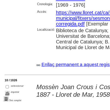
Cronologia:
[1969 - 1976]
Accés:
https://www.lloret.cat/ca
municipal/fitxers/sesmo
corregida.pdf
[Exemplar 
Localització:
Biblioteca de Catalunya;
Universitat de Barcelona;
Central de Catalunya; B.
Municipal de Lloret de M
Enllaç permanent a aquest regis
10 / 1026
Mossèn Joan Crous i Cost
seleccionar
imprimir
1887 - Lloret de Mar, 1958
Text complet