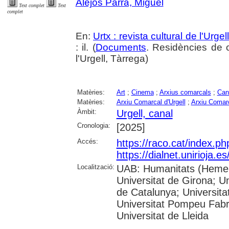
Alejos Parra, Miguel
Text complet
Text
complet
En:
Urtx : revista cultural de l'Urgell
: il. (
Documents
. Residències de c
l'Urgell, Tàrrega)
Matèries:
Art
;
Cinema
;
Arxius comarcals
;
Can
Matèries:
Arxiu Comarcal d'Urgell
;
Arxiu Comarc
Àmbit:
Urgell, canal
Cronologia:
[2025]
Accés:
https://raco.cat/index.p
https://dialnet.unirioja.
Localització:
UAB: Humanitats (Hemero
Universitat de Girona; Un
de Catalunya; Universita
Universitat Pompeu Fabra;
Universitat de Lleida