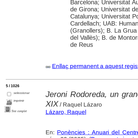
Barcelona; Universitat A
de Girona; Universitat de
Catalunya; Universitat 
Cardellach; UAB: Humani
(Granollers); B. La Grua
del Vallès); B. de Montor
de Reus
Enllaç permanent a aquest regis
5 / 1026
Jeroni Rodoreda, un granol
seleccionar
imprimir
XIX
/ Raquel Lázaro
Lázaro, Raquel
Text complet
En:
Ponències : Anuari del Centr