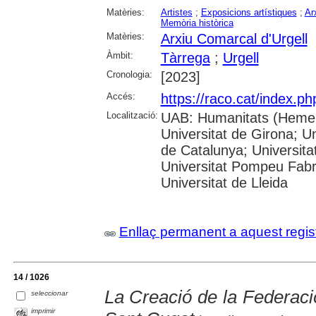
Matèries:
Artistes
;
Exposicions artístiques
;
Ar
Memòria històrica
Matèries:
Arxiu Comarcal d'Urgell
Àmbit:
Tàrrega
;
Urgell
Cronologia:
[2023]
Accés:
https://raco.cat/index.ph
Localització:
UAB: Humanitats (Hemero
Universitat de Girona; Un
de Catalunya; Universita
Universitat Pompeu Fabra;
Universitat de Lleida
Enllaç permanent a aquest regis
14 / 1026
La Creació de la Federaci
seleccionar
imprimir