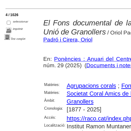
4 / 1026
El Fons documental de la
seleccionar
imprimir
Unió de Granollers
/ Oriol Pa
Padró i Cirera, Oriol
Text complet
En:
Ponències : Anuari del Centr
núm. 29 (2025) (
Documents i notes
Matèries:
Agrupacions corals
;
Fon
Matèries:
Societat Coral Amics de 
Àmbit:
Granollers
Cronologia:
[1877 - 2025]
Accés:
https://raco.cat/index.p
Localització:
Institut Ramon Muntaner;