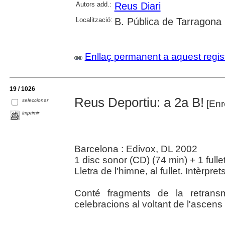
Autors add.:
Reus Diari
Localització:
B. Pública de Tarragona
Enllaç permanent a aquest regis
19 / 1026
Reus Deportiu: a 2a B!
seleccionar
[Enr
imprimir
Barcelona : Edivox, DL 2002
1 disc sonor (CD) (74 min) + 1 fullet
Lletra de l'himne, al fullet. Intèrpr
Conté fragments de la retransmi
celebracions al voltant de l'ascens