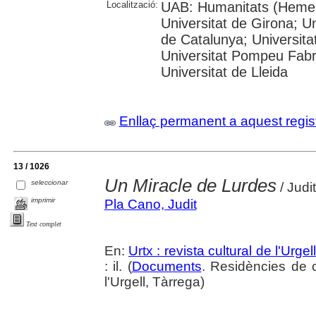
Localització:
UAB: Humanitats (Hemero
Universitat de Girona; Un
de Catalunya; Universita
Universitat Pompeu Fabra;
Universitat de Lleida
Enllaç permanent a aquest regis
13 / 1026
Un Miracle de Lurdes
seleccionar
/ Judi
imprimir
Pla Cano, Judit
Text complet
En:
Urtx : revista cultural de l'Urgell
: il. (
Documents
. Residències de c
l'Urgell, Tàrrega)