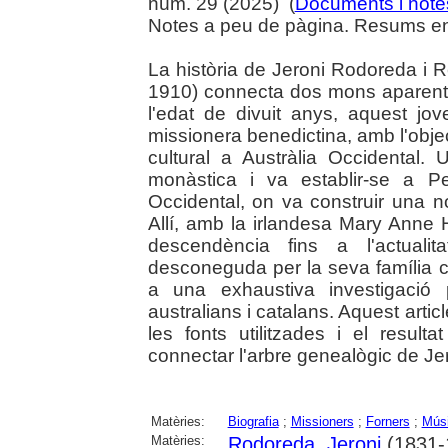
núm. 29 (2025) (
Documents i notes
Notes a peu de pàgina. Resums en 
La història de Jeroni Rodoreda i R
1910) connecta dos mons aparentme
l'edat de divuit anys, aquest jo
missionera benedictina, amb l'object
cultural a Austràlia Occidental
monàstica i va establir-se a Per
Occidental, on va construir una no
Allí, amb la irlandesa Mary Anne 
descendència fins a l'actualit
desconeguda per la seva família c
a una exhaustiva investigació
australians i catalans. Aquest artic
les fonts utilitzades i el resul
connectar l'arbre genealògic de Je
Matèries:
Biografia
;
Missioners
;
Forners
;
Mús
Matèries:
Rodoreda, Jeroni
(1831-