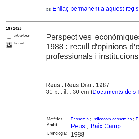
Enllaç permanent a aquest regis
18 / 1026
Perspectives econòmique
seleccionar
imprimir
1988 : recull d'opinions d'
professionals i institucion
Reus : Reus Diari, 1987
39 p. : il. ; 30 cm (
Documents dels R
Matèries:
Economia
;
Indicadors econòmics
;
E
Àmbit:
Reus
;
Baix Camp
Cronologia:
1988