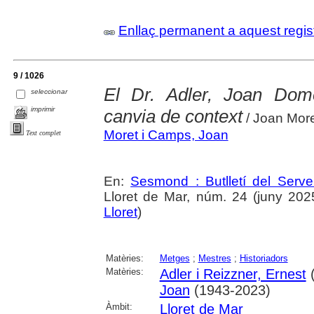
Enllaç permanent a aquest regis
9 / 1026
El Dr. Adler, Joan Dom
seleccionar
imprimir
canvia de context
/ Joan Mor
Moret i Camps, Joan
Text complet
En:
Sesmond : Butlletí del Serve
Lloret de Mar, núm. 24 (juny 2025)
Lloret
)
Matèries:
Metges
;
Mestres
;
Historiadors
Matèries:
Adler i Reizzner, Ernest
(
Joan
(1943-2023)
Àmbit:
Lloret de Mar