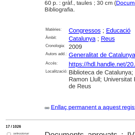
60 p. : gràf., taules ; 30 cm (
Docum
Bibliografia.
Matèries:
Congressos
;
Educació
Àmbit:
Catalunya
;
Reus
Cronologia:
2009
Autors add.:
Generalitat de Cataluny
Accés:
https://hdl.handle.net/2
Localització:
Biblioteca de Catalunya; 
Ramon Llull; Universitat R
de Reus
Enllaç permanent a aquest regis
17 / 1026
Documents aprovats : I
seleccionar