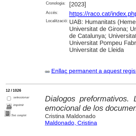
Cronologia:
[2023]
Accés:
https://raco.cat/index.ph
Localització:
UAB: Humanitats (Hemero
Universitat de Girona; Un
de Catalunya; Universita
Universitat Pompeu Fabra;
Universitat de Lleida
Enllaç permanent a aquest regis
12 / 1026
Dialogos preformativos.
seleccionar
imprimir
emocional de los documen
Cristina Maldonado
Text complet
Maldonado, Cristina