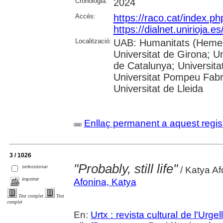
Cronologia:
2024
Accés:
https://raco.cat/index.p
https://dialnet.unirioja.
Localització:
UAB: Humanitats (Hemero
Universitat de Girona; Un
de Catalunya; Universita
Universitat Pompeu Fabra;
Universitat de Lleida
Enllaç permanent a aquest regis
3 / 1026
"Probably, still life"
seleccionar
/ Katya Af
imprimir
Afonina, Katya
Text complet
Text
complet
En:
Urtx : revista cultural de l'Urgell