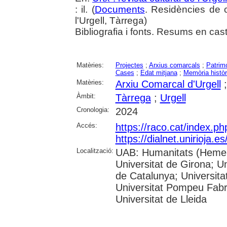
: il. (
Documents
. Residències de c
l'Urgell, Tàrrega)
Bibliografia i fonts. Resums en cast
Matèries:
Projectes
;
Arxius comarcals
;
Patrimo
Cases
;
Edat mitjana
;
Memòria històr
Matèries:
Arxiu Comarcal d'Urgell
Àmbit:
Tàrrega
;
Urgell
Cronologia:
2024
Accés:
https://raco.cat/index.p
https://dialnet.unirioja.
Localització:
UAB: Humanitats (Hemero
Universitat de Girona; Un
de Catalunya; Universita
Universitat Pompeu Fabra;
Universitat de Lleida