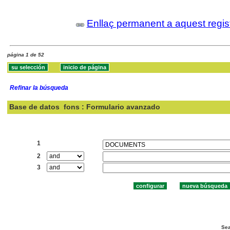
Enllaç permanent a aquest regis
página 1 de 52
Refinar la búsqueda
Base de datos
fons : Formulario avanzado
Buscar:
1
2
3
Sea