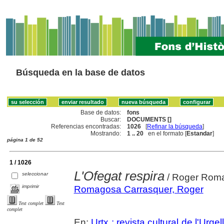
Búsqueda en la base de datos
Base de datos:
fons
Buscar:
DOCUMENTS []
Referencias encontradas:
1026
[
Refinar la búsqueda
]
Mostrando:
1 .. 20
en el formato [
Estandar
]
página 1 de 52
1 / 1026
L'Ofegat respira
seleccionar
/ Roger Rom
imprimir
Romagosa Carrasquer, Roger
Text complet
Text
complet
En:
Urtx : revista cultural de l'Urgel