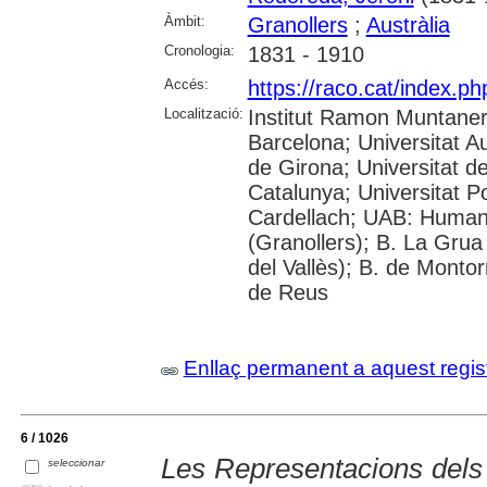
Àmbit:
Granollers
;
Austràlia
Cronologia:
1831 - 1910
Accés:
https://raco.cat/index.p
Localització:
Institut Ramon Muntaner;
Barcelona; Universitat A
de Girona; Universitat de
Catalunya; Universitat 
Cardellach; UAB: Humani
(Granollers); B. La Grua
del Vallès); B. de Montor
de Reus
Enllaç permanent a aquest regis
6 / 1026
Les Representacions dels 
seleccionar