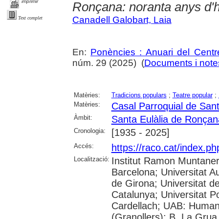
imprimir
Ronçana: noranta anys d'h
Canadell Galobart, Laia
Text complet
En:
Ponències : Anuari del Centr
núm. 29 (2025) (
Documents i notes
Matèries:
Tradicions populars
;
Teatre popular
;
Matèries:
Casal Parroquial de San
Àmbit:
Santa Eulàlia de Ronçan
Cronologia:
[1935 - 2025]
Accés:
https://raco.cat/index.p
Localització:
Institut Ramon Muntaner;
Barcelona; Universitat A
de Girona; Universitat de
Catalunya; Universitat 
Cardellach; UAB: Humani
(Granollers); B. La Grua