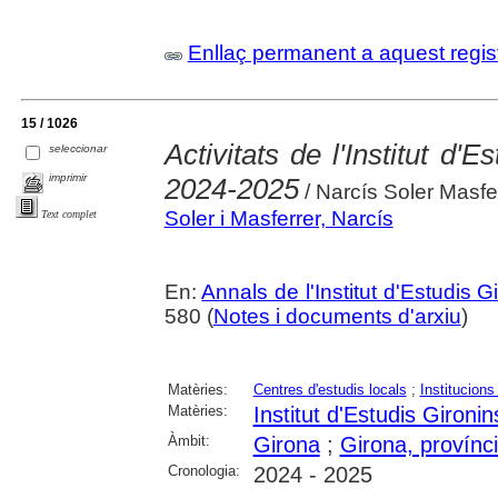
Enllaç permanent a aquest regis
15 / 1026
Activitats de l'Institut d'
seleccionar
imprimir
2024-2025
/ Narcís Soler Masfe
Soler i Masferrer, Narcís
Text complet
En:
Annals de l'Institut d'Estudis G
580 (
Notes i documents d'arxiu
)
Matèries:
Centres d'estudis locals
;
Institucions
Matèries:
Institut d'Estudis Gironin
Àmbit:
Girona
;
Girona, provínc
Cronologia:
2024 - 2025