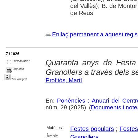
del Vallès); B. de Montor
de Reus
Enllaç permanent a aquest regis
7 / 1026
Quaranta anys de Festa
seleccionar
imprimir
Granollers a través dels s
Profitós, Martí
Text complet
En:
Ponències : Anuari del Centr
núm. 29 (2025) (
Documents i notes
Matèries:
Festes populars
;
Festes
Àmbit:
Granollers