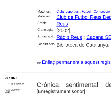
Matèries:
Clubs esportius
;
Futbol
;
Competicion
Matèries:
Club de Futbol Reus Dep
Àmbit:
Reus
Cronologia:
[2002]
Autors add.:
Ràdio Reus
;
Cadena S
Localització:
Biblioteca de Catalunya;
Enllaç permanent a aquest regis
20 / 1026
Crònica sentimental
seleccionar
imprimir
[Enregistrament sonor]