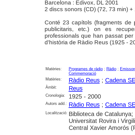
Barcelona : Edivox, DL 2001
2 discs sonors (CD) (72, 73 min) + 1 f
Conté 23 capítols (fragments de 
publicitaris, etc.) on es recu
professionals que han passat per 
d'història de Ràdio Reus (1925 - 2
Matèries:
Programes de ràdio
;
Ràdio
;
Emissore
Commemoració
Matèries:
Ràdio Reus
;
Cadena S
Àmbit:
Reus
Cronologia:
1925 - 2000
Autors add.:
Ràdio Reus
;
Cadena S
Localització:
Biblioteca de Catalunya;
Universitat Rovira i Virg
Central Xavier Amorós (