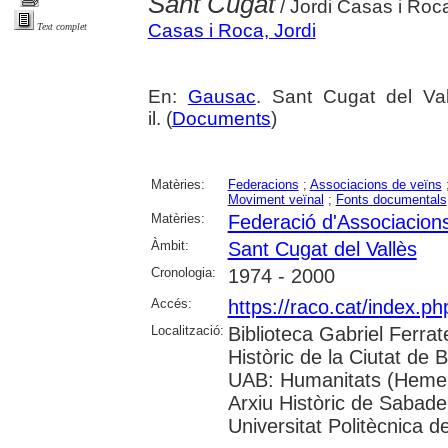
Sant Cugat
/ Jordi Casas i Roc
Casas i Roca, Jordi
Text complet
En:
Gausac
. Sant Cugat del Va
il. (
Documents
)
Matèries:
Federacions
;
Associacions de veïns
Moviment veïnal
;
Fonts documentals
Matèries:
Federació d'Associacions
Àmbit:
Sant Cugat del Vallès
Cronologia:
1974 - 2000
Accés:
https://raco.cat/index.
Localització:
Biblioteca Gabriel Ferrat
Històric de la Ciutat de 
UAB: Humanitats (Hemero
Arxiu Històric de Sabade
Universitat Politècnica de