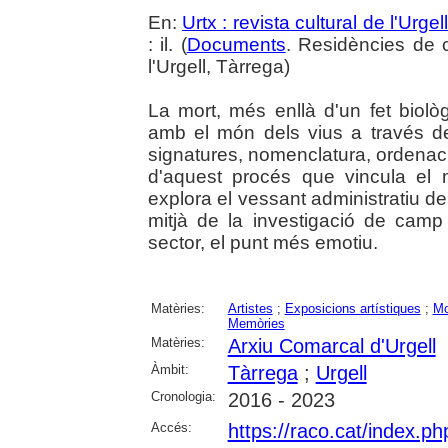
En:
Urtx : revista cultural de l'Urgell
: il. (
Documents
. Residències de c
l'Urgell, Tàrrega)
La mort, més enllà d'un fet biol
amb el món dels vius a través de 
signatures, nomenclatura, ordenació
d'aquest procés que vincula el m
explora el vessant administratiu de 
mitjà de la investigació de camp
sector, el punt més emotiu.
Matèries:
Artistes
;
Exposicions artístiques
;
Mo
Memòries
Matèries:
Arxiu Comarcal d'Urgell
Àmbit:
Tàrrega
;
Urgell
Cronologia:
2016 - 2023
Accés:
https://raco.cat/index.ph