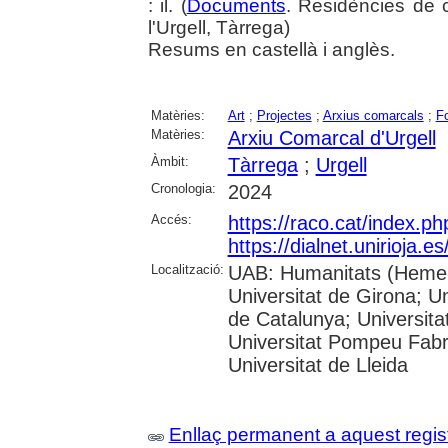
: il. (
Documents
. Residències de c
l'Urgell, Tàrrega)
Resums en castellà i anglès.
Matèries:
Art
;
Projectes
;
Arxius comarcals
;
F
Matèries:
Arxiu Comarcal d'Urgell
Àmbit:
Tàrrega
;
Urgell
Cronologia:
2024
Accés:
https://raco.cat/index.p
https://dialnet.unirioja.
Localització:
UAB: Humanitats (Hemero
Universitat de Girona; Un
de Catalunya; Universita
Universitat Pompeu Fabra;
Universitat de Lleida
Enllaç permanent a aquest regis