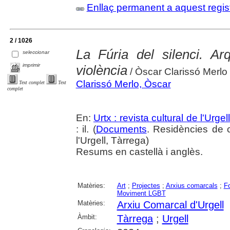
Enllaç permanent a aquest regis
2 / 1026
La Fúria del silenci. Ar
seleccionar
imprimir
violència
/ Òscar Clarissó Merlo
Clarissó Merlo, Òscar
Text complet
Text
complet
En:
Urtx : revista cultural de l'Urgell
: il. (
Documents
. Residències de c
l'Urgell, Tàrrega)
Resums en castellà i anglès.
Matèries:
Art
;
Projectes
;
Arxius comarcals
;
F
Moviment LGBT
Matèries:
Arxiu Comarcal d'Urgell
Àmbit:
Tàrrega
;
Urgell