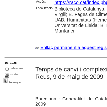
Accés:
https://raco.cat/index.p
Localització:
Biblioteca de Catalunya; 
Virgili; B. Fages de Clim
UAB: Humanitats (Hemer
Universitat de Lleida; B.
Muntaner
Enllaç permanent a aquest regis
16 / 1026
Temps de canvi i complexit
seleccionar
imprimir
Reus, 9 de maig de 2009
Text complet
Barcelona : Generalitat de Cata
2009