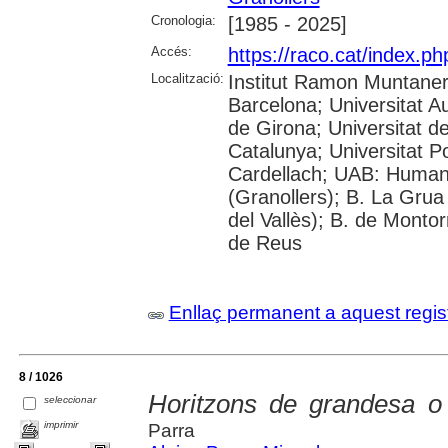
Cronologia:
[1985 - 2025]
Accés:
https://raco.cat/index.p
Localització:
Institut Ramon Muntaner;
Barcelona; Universitat A
de Girona; Universitat de
Catalunya; Universitat 
Cardellach; UAB: Humani
(Granollers); B. La Grua
del Vallès); B. de Montor
de Reus
Enllaç permanent a aquest regis
8 / 1026
Horitzons de grandesa o 
seleccionar
imprimir
Parra