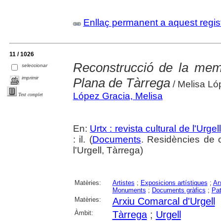
Enllaç permanent a aquest regis
11 / 1026
Reconstrucció de la mem
seleccionar
imprimir
Plana de Tàrrega
/ Melisa Ló
López Gracia, Melisa
Text complet
En:
Urtx : revista cultural de l'Urgell
: il. (
Documents
. Residències de c
l'Urgell, Tàrrega)
Matèries:
Artistes
;
Exposicions artístiques
;
Ar
Monuments
;
Documents gràfics
;
Pat
Matèries:
Arxiu Comarcal d'Urgell
Àmbit:
Tàrrega
;
Urgell