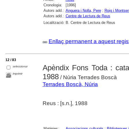
Cronologia:
[1996]
Autors add.:
Anguera i Nolla, Pere
;
Roig i Montser
Autors add.:
Centre de Lectura de Reus
Localització:
B. Centre de Lectura de Reus
Enllaç permanent a aquest regis
12 / 83
Apèndix Fons Toda : catal
seleccionar
imprimir
1988
/ Núria Terrades Boscà
Terrades Boscà, Núria
Reus : [s.n.], 1988
Matèries:
Associacions culturals
;
Biblioteques 