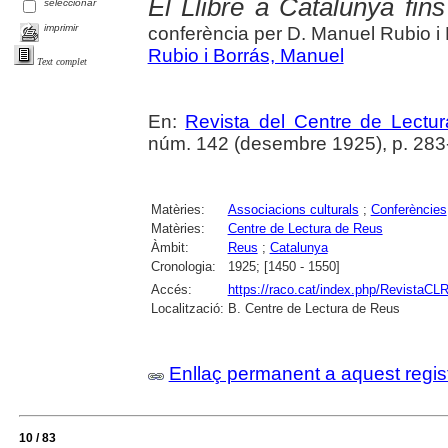
El Llibre a Catalunya fi
seleccionar
imprimir
conferència per D. Manuel Rubio i
Rubio i Borrás, Manuel
Text complet
En:
Revista del Centre de Lectu
núm. 142 (desembre 1925), p. 283
Matèries:
Associacions culturals
;
Conferències
Matèries:
Centre de Lectura de Reus
Àmbit:
Reus
;
Catalunya
Cronologia:
1925; [1450 - 1550]
Accés:
https://raco.cat/index.php/RevistaCLR
Localització:
B. Centre de Lectura de Reus
Enllaç permanent a aquest regis
10 / 83