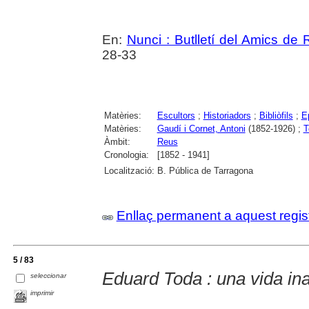
En:
Nunci : Butlletí del Amics de
28-33
Matèries:
Escultors
;
Historiadors
;
Bibliòfils
;
Ep
Matèries:
Gaudí i Cornet, Antoni
(1852-1926) ;
T
Àmbit:
Reus
Cronologia:
[1852 - 1941]
Localització:
B. Pública de Tarragona
Enllaç permanent a aquest regis
5 / 83
Eduard Toda : una vida in
seleccionar
imprimir