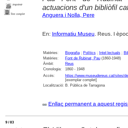
imprimir
actuacions d'un bibliòfil ca
Anguera i Nolla, Pere
Text complet
En:
Informatiu Museu
. Reus. I èpo
Matèries:
Biografia
;
Polítics
;
Intel·lectuals
;
Bib
Matèries:
Font de Rubinat, Pau
(1860-1948)
Àmbit:
Reus
Cronologia:
1860 - 1948
Accés:
https://www.museudereus.cat/sites/de
[exemplar complet]
Localització:
B. Pública de Tarragona
Enllaç permanent a aquest regis
9 / 83