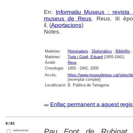
En:
Informatiu Museus : revista 
museus de Reus
. Reus. III èp
il. (
Aportacions
)
Notes.
Matèries:
Historiadors
;
Diplomàtics
;
Bibliòfils
Matèries:
Toda i Güell, Eduard
(1855-1941)
Àmbit:
Reus
Cronologia:
1855 - 1941; 2005
Accés:
https://www.museudereus.cat/sites/de
[exemplar complet]
Localització:
B. Pública de Tarragona
Enllaç permanent a aquest regis
8 / 83
Pau Font de Rubinat 
seleccionar