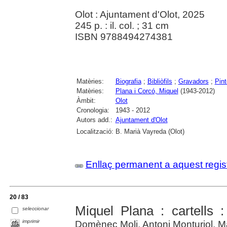
Olot : Ajuntament d'Olot, 2025
245 p. : il. col. ; 31 cm
ISBN 9788494274381
Matèries:
Biografia
;
Bibliòfils
;
Gravadors
;
Pint
Matèries:
Plana i Corcó, Miquel
(1943-2012)
Àmbit:
Olot
Cronologia:
1943 - 2012
Autors add.:
Ajuntament d'Olot
Localització:
B. Marià Vayreda (Olot)
Enllaç permanent a aquest regis
20 / 83
Miquel Plana : cartells 
seleccionar
imprimir
Domènec Moli, Antoni Monturiol, 