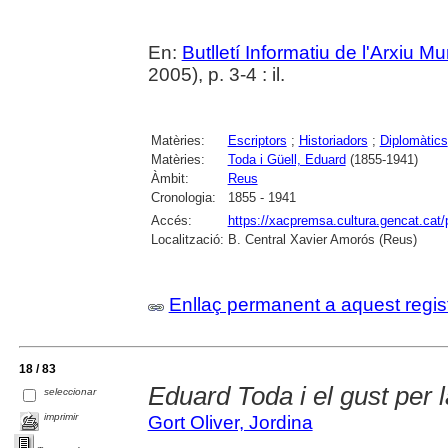
En:
Butlletí Informatiu de l'Arxiu M
2005), p. 3-4 : il.
Matèries:
Escriptors
;
Historiadors
;
Diplomàtics
Matèries:
Toda i Güell, Eduard
(1855-1941)
Àmbit:
Reus
Cronologia:
1855 - 1941
Accés:
https://xacpremsa.cultura.gencat.ca
Localització:
B. Central Xavier Amorós (Reus)
Enllaç permanent a aquest regis
18 / 83
Eduard Toda i el gust per l
seleccionar
imprimir
Gort Oliver, Jordina