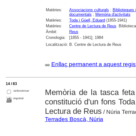
Matèries:
Associacions culturals
;
Biblioteques 
documentals
;
Memòria d'activitats
Matèries:
Toda i Güell, Eduard
(1855-1941)
Matèries:
Centre de Lectura de Reus
. Biblioteca
Àmbit:
Reus
Cronologia:
[1855 - 1941]; 1984
Localització:
B. Centre de Lectura de Reus
Enllaç permanent a aquest regis
14 / 83
Memòria de la tasca feta
seleccionar
imprimir
constitució d'un fons Toda
Lectura de Reus
/ Núria Terr
Terrades Boscà, Núria