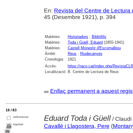
En:
Revista del Centre de Lectura
45 (Desembre 1921), p. 394
Matèries:
Historiadors
;
Bibliòfils
Matèries:
Toda i Güell, Eduard
(1855-1941)
Matèries:
Castell Monestir d'Escornalbou
Àmbit:
Reus
;
Riudecanyes
Cronologia:
1921
Accés:
https://raco.cat/index.php/RevistaCLR
Localització:
B. Centre de Lectura de Reus
Enllaç permanent a aquest regis
16 / 83
Eduard Toda i Güell
seleccionar
/ Claud
imprimir
Cavallé i Llagostera, Pere
(
Montany