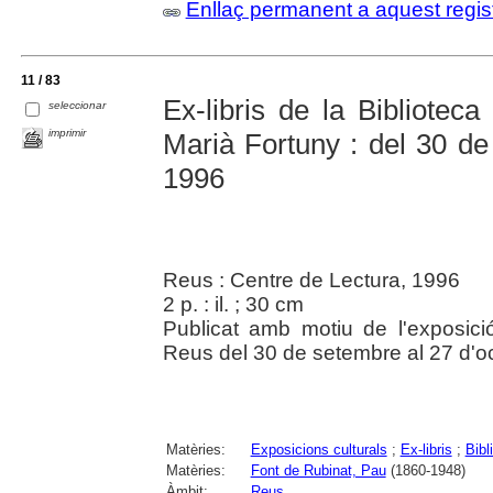
Enllaç permanent a aquest regis
11 / 83
Ex-libris de la Bibliotec
seleccionar
imprimir
Marià Fortuny : del 30 de
1996
Reus : Centre de Lectura, 1996
2 p. : il. ; 30 cm
Publicat amb motiu de l'exposic
Reus del 30 de setembre al 27 d'o
Matèries:
Exposicions culturals
;
Ex-libris
;
Bibl
Matèries:
Font de Rubinat, Pau
(1860-1948)
Àmbit:
Reus