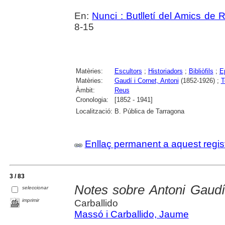
En:
Nunci : Butlletí del Amics de 
8-15
Matèries:
Escultors
;
Historiadors
;
Bibliòfils
;
Ep
Matèries:
Gaudí i Cornet, Antoni
(1852-1926) ;
T
Àmbit:
Reus
Cronologia:
[1852 - 1941]
Localització:
B. Pública de Tarragona
Enllaç permanent a aquest regis
3 / 83
Notes sobre Antoni Gaudí
seleccionar
imprimir
Carballido
Massó i Carballido, Jaume