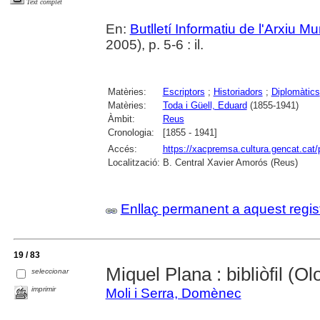
Text complet
En:
Butlletí Informatiu de l'Arxiu M
2005), p. 5-6 : il.
Matèries:
Escriptors
;
Historiadors
;
Diplomàtics
Matèries:
Toda i Güell, Eduard
(1855-1941)
Àmbit:
Reus
Cronologia:
[1855 - 1941]
Accés:
https://xacpremsa.cultura.gencat.ca
Localització:
B. Central Xavier Amorós (Reus)
Enllaç permanent a aquest regis
19 / 83
Miquel Plana : bibliòfil (O
seleccionar
imprimir
Moli i Serra, Domènec