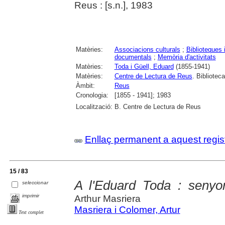
Reus : [s.n.], 1983
Matèries:
Associacions culturals
;
Biblioteques 
documentals
;
Memòria d'activitats
Matèries:
Toda i Güell, Eduard
(1855-1941)
Matèries:
Centre de Lectura de Reus
. Biblioteca
Àmbit:
Reus
Cronologia:
[1855 - 1941]; 1983
Localització:
B. Centre de Lectura de Reus
Enllaç permanent a aquest regis
15 / 83
A l'Eduard Toda : senyor
seleccionar
imprimir
Arthur Masriera
Masriera i Colomer, Artur
Text complet