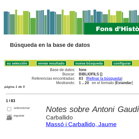
Búsqueda en la base de datos
Base de datos:
fons
Buscar:
BIBLIOFILS []
Referencias encontradas:
83
[
Refinar la búsqueda
]
Mostrando:
1 .. 20
en el formato [
Estandar
]
página 1 de 5
1 / 83
Notes sobre Antoni Gaudí
seleccionar
imprimir
Carballido
Massó i Carballido, Jaume