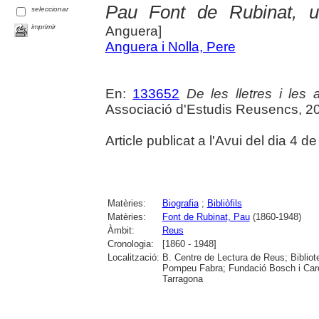
Pau Font de Rubinat, un 
seleccionar
imprimir
Anguera]
Anguera i Nolla, Pere
En:
133652
De les lletres i les a
Associació d'Estudis Reusencs, 2
Article publicat a l'Avui del dia 4
Matèries:
Biografia
;
Bibliòfils
Matèries:
Font de Rubinat, Pau
(1860-1948)
Àmbit:
Reus
Cronologia:
[1860 - 1948]
Localització:
B. Centre de Lectura de Reus; Bibliot
Pompeu Fabra; Fundació Bosch i Cardel
Tarragona