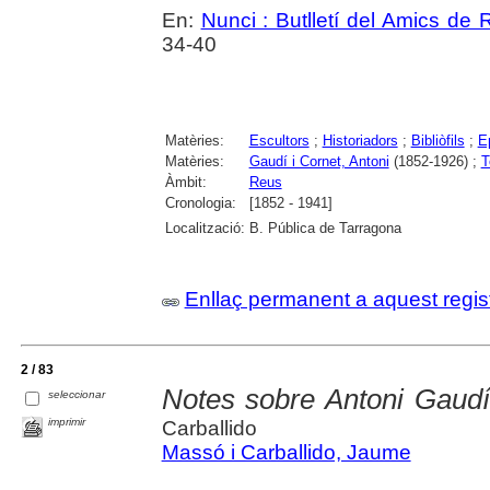
En:
Nunci : Butlletí del Amics de
34-40
Matèries:
Escultors
;
Historiadors
;
Bibliòfils
;
Ep
Matèries:
Gaudí i Cornet, Antoni
(1852-1926) ;
T
Àmbit:
Reus
Cronologia:
[1852 - 1941]
Localització:
B. Pública de Tarragona
Enllaç permanent a aquest regis
2 / 83
Notes sobre Antoni Gaudí
seleccionar
imprimir
Carballido
Massó i Carballido, Jaume