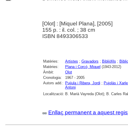
[Olot] : [Miquel Plana], [2005]
155 p. : il. col. ; 38 cm
ISBN 8493306533
Matèries:
Artistes
;
Gravadors
;
Bibliòfils
;
Biblio
Matèries:
Plana i Corcó, Miquel
(1943-2012)
Àmbit:
Olot
Cronologia:
1967 - 2005
Autors add.:
Pujiula i Ribera, Jordi
;
Pujolàs i Xarl
Antoni
Localització:
B. Marià Vayreda (Olot); B. Carles Ra
Enllaç permanent a aquest regis