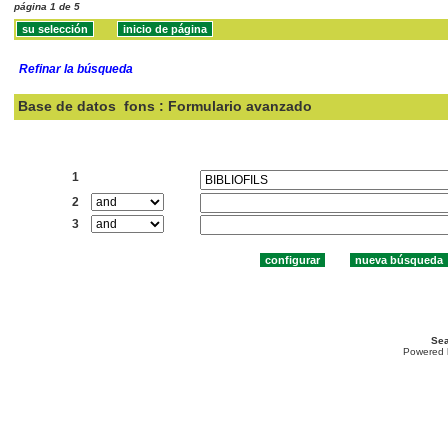
página 1 de 5
Refinar la búsqueda
Base de datos
fons : Formulario avanzado
Buscar:
1
2
3
Sea
Powered