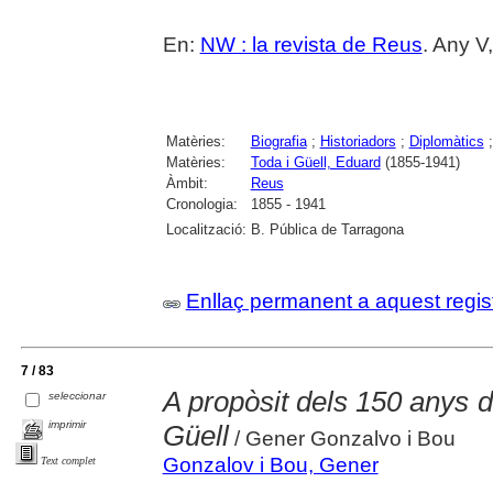
En:
NW : la revista de Reus
. Any V
Matèries:
Biografia
;
Historiadors
;
Diplomàtics
Matèries:
Toda i Güell, Eduard
(1855-1941)
Àmbit:
Reus
Cronologia:
1855 - 1941
Localització:
B. Pública de Tarragona
Enllaç permanent a aquest regis
7 / 83
A propòsit dels 150 anys 
seleccionar
imprimir
Güell
/ Gener Gonzalvo i Bou
Gonzalov i Bou, Gener
Text complet