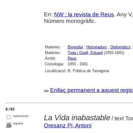
En:
NW : la revista de Reus
. Any V
Número monogràfic.
Matèries:
Biografia
;
Historiadors
;
Diplomàtics
Matèries:
Toda i Güell, Eduard
(1855-1941)
Àmbit:
Reus
Cronologia:
1855 - 1941
Localització:
B. Pública de Tarragona
Enllaç permanent a aquest regis
6 / 83
La Vida inabastable
seleccionar
/ text T
imprimir
Oresanz Pi, Antoni