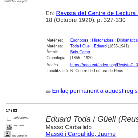
Text complet
En:
Revista del Centre de Lectura
18 (Octubre 1920), p. 327-330
Matèries:
Escriptors
;
Historiadors
;
Diplomàtics
Matèries:
Toda i Güell, Eduard
(1855-1941)
Àmbit:
Baix Camp
Cronologia:
[1855 - 1920]
Accés:
https://raco.cat/index.php/RevistaCLR
Localització:
B. Centre de Lectura de Reus
Enllaç permanent a aquest regis
17 / 83
Eduard Toda i Güell (Reus
seleccionar
imprimir
Masso Carballido
Massó i Carballido, Jaume
Text complet