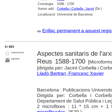
Cronologia:
1588 - 1700
Autors add.:
Corbella i Corbella, Jacint
(Dir.)
Localització:
Universitat de Barcelona
Enllaç permanent a aquest regis
4 / 403
Aspectes sanitaris de l'ar
seleccionar
imprimir
Reus 1588-1700
[Microform
[dirigida per: Jacint Corbella i Corbe
Lladó Bertran, Francesc Xavier
Barcelona : Publicacions Universit
Dirigida per: Corbella i Corbell
Departament de Salut Pública i Leg
2 microfitxes ; 11 * 15 cm + 1 f
microfitxades
, 2539 )