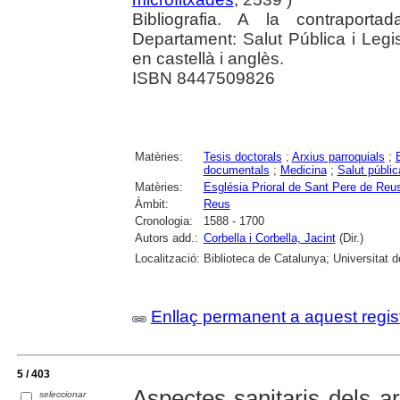
Bibliografia. A la contraporta
Departament: Salut Pública i Legis
en castellà i anglès.
ISBN 8447509826
Matèries:
Tesis doctorals
;
Arxius parroquials
;
documentals
;
Medicina
;
Salut públic
Matèries:
Església Prioral de Sant Pere de Reu
Àmbit:
Reus
Cronologia:
1588 - 1700
Autors add.:
Corbella i Corbella, Jacint
(Dir.)
Localització:
Biblioteca de Catalunya; Universitat 
Enllaç permanent a aquest regis
5 / 403
Aspectes sanitaris dels ar
seleccionar