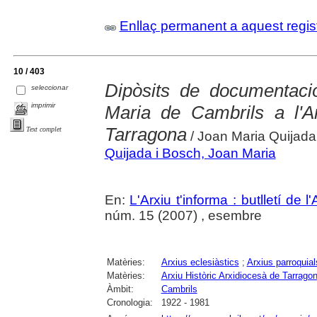
Enllaç permanent a aquest regis
10 / 403
Dipòsits de documentaci
seleccionar
imprimir
Maria de Cambrils a l'Ar
Tarragona
Text complet
/ Joan Maria Quijad
Quijada i Bosch, Joan Maria
En:
L'Arxiu t'informa : butlletí de 
núm. 15 (2007) , esembre
Matèries:
Arxius eclesiàstics
;
Arxius parroquial
Matèries:
Arxiu Històric Arxidiocesà de Tarrago
Àmbit:
Cambrils
Cronologia:
1922 - 1981