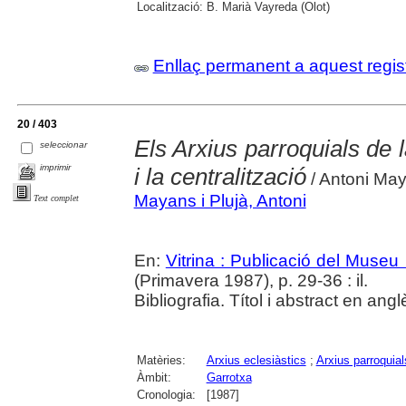
Localització:
B. Marià Vayreda (Olot)
Enllaç permanent a aquest regis
20 / 403
Els Arxius parroquials de l
seleccionar
imprimir
i la centralització
/ Antoni May
Mayans i Plujà, Antoni
Text complet
En:
Vitrina : Publicació del Museu
(Primavera 1987), p. 29-36 : il.
Bibliografia. Títol i abstract en angl
Matèries:
Arxius eclesiàstics
;
Arxius parroquial
Àmbit:
Garrotxa
Cronologia:
[1987]