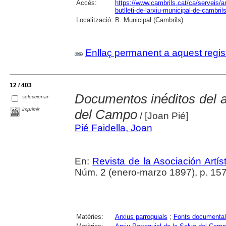
Accés:
https://www.cambrils.cat/ca/serveis/arx
butlleti-de-larxiu-municipal-de-cambrils
Localització:
B. Municipal (Cambrils)
Enllaç permanent a aquest regis
12 / 403
Documentos inéditos del a
seleccionar
imprimir
del Campo
/ [Joan Pié]
Pié Faidella, Joan
En:
Revista de la Asociación Artí
Núm. 2 (enero-marzo 1897), p. 15
Matèries:
Arxius parroquials
;
Fonts documenta