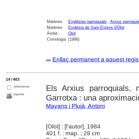
Matèries:
Esglésies parroquials
;
Arxius parroquia
Matèries:
Església de Sant Esteve d'Olot
Àmbit:
Olot
Cronologia:
[1986]
Enllaç permanent a aquest regis
14 / 403
Els Arxius parroquials, 
seleccionar
imprimir
Garrotxa : una aproximaci
Mayans i Plujà, Antoni
[Olot] : [l'autor], 1984
401 f. : map. ; 28 cm