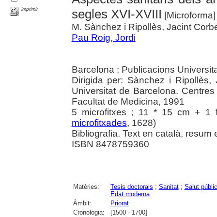
imprimir
segles XVI-XVIII
[Microforma
M. Sànchez i Ripollès, Jacint Corbel
Pau Roig, Jordi
Barcelona : Publicacions Universit
Dirigida per: Sànchez i Ripollès, 
Universitat de Barcelona. Centres
Facultat de Medicina, 1991
5 microfitxes ; 11 * 15 cm + 1 f
microfitxades
, 1628)
Bibliografia. Text en català, resum 
ISBN 8478759360
Matèries:
Tesis doctorals
;
Sanitat
;
Salut públi
Edat moderna
Àmbit:
Priorat
Cronologia:
[1500 - 1700]