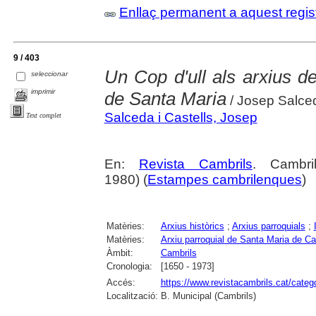
Enllaç permanent a aquest regis
9 / 403
Un Cop d'ull als arxius de
seleccionar
imprimir
de Santa Maria
/ Josep Salced
Salceda i Castells, Josep
Text complet
En:
Revista Cambrils
. Cambr
1980) (
Estampes cambrilenques
)
Matèries:
Arxius històrics
;
Arxius parroquials
;
Matèries:
Arxiu parroquial de Santa Maria de Ca
Àmbit:
Cambrils
Cronologia:
[1650 - 1973]
Accés:
https://www.revistacambrils.cat/cate
Localització:
B. Municipal (Cambrils)