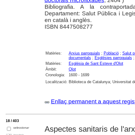
doctorals microfitxades
, 2404 )
Bibliografia. A la contraporta
Departament: Salut Pública i Legis
en català i anglès.
ISBN 8447508277
Matèries:
Arxius parroquials
;
Població
;
Salut p
documentals
;
Esglésies parroquials
Matèries:
Església de Sant Esteve d'Olot
Àmbit:
Olot
Cronologia:
1600 - 1699
Localització:
Biblioteca de Catalunya; Universitat 
Enllaç permanent a aquest regis
18 / 403
Aspectes sanitaris de l'arx
seleccionar