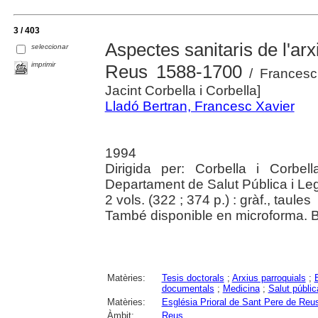
3 / 403
Aspectes sanitaris de l'ar
seleccionar
imprimir
Reus 1588-1700
/ Francesc 
Jacint Corbella i Corbella]
Lladó Bertran, Francesc Xavier
1994
Dirigida per: Corbella i Corbell
Departament de Salut Pública i Leg
2 vols. (322 ; 374 p.) : gràf., taules
També disponible en microforma. Bi
Matèries:
Tesis doctorals
;
Arxius parroquials
;
documentals
;
Medicina
;
Salut públic
Matèries:
Església Prioral de Sant Pere de Reu
Àmbit:
Reus