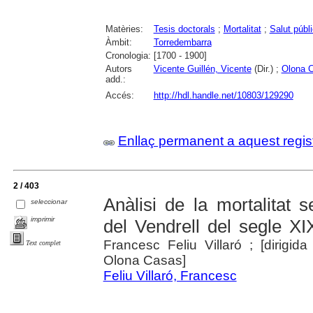
Matèries:
Tesis doctorals
;
Mortalitat
;
Salut públ
Àmbit:
Torredembarra
Cronologia:
[1700 - 1900]
Autors
Vicente Guillén, Vicente
(Dir.) ;
Olona C
add.:
Accés:
http://hdl.handle.net/10803/129290
Enllaç permanent a aquest regis
2 / 403
Anàlisi de la mortalitat 
seleccionar
imprimir
del Vendrell del segle X
Francesc Feliu Villaró ; [dirigid
Text complet
Olona Casas]
Feliu Villaró, Francesc