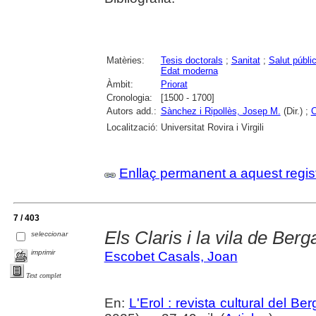
Matèries:
Tesis doctorals
;
Sanitat
;
Salut públi
Edat moderna
Àmbit:
Priorat
Cronologia:
[1500 - 1700]
Autors add.:
Sànchez i Ripollès, Josep M.
(Dir.) ;
C
Localització:
Universitat Rovira i Virgili
Enllaç permanent a aquest regis
7 / 403
Els Claris i la vila de Berg
seleccionar
imprimir
Escobet Casals, Joan
Text complet
En:
L'Erol : revista cultural del Be