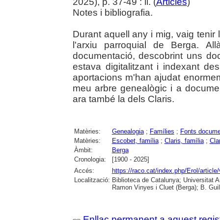
2025), p. 37-49 : il. (
Articles
)
Notes i bibliografia.
Durant aquell any i mig, vaig tenir
l'arxiu parroquial de Berga. Al
documentació, descobrint uns do
estava digitalitzant i indexant d
aportacions m'han ajudat enormem
meu arbre genealògic i a documenta
ara també la dels Claris.
Matèries:
Genealogia
;
Famílies
;
Fonts docume
Matèries:
Escobet, família
;
Claris, família
;
Cla
Àmbit:
Berga
Cronologia:
[1900 - 2025]
Accés:
https://raco.cat/index.php/Erol/artic
Localització:
Biblioteca de Catalunya; Universitat
Ramon Vinyes i Cluet (Berga); B. Guil
Enllaç permanent a aquest regis