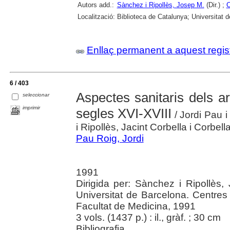
Autors add.:
Sànchez i Ripollès, Josep M.
(Dir.) ;
C
Localització:
Biblioteca de Catalunya; Universitat de
Enllaç permanent a aquest regis
6 / 403
Aspectes sanitaris dels ar
seleccionar
imprimir
segles XVI-XVIII
/ Jordi Pau i
i Ripollès, Jacint Corbella i Corbella
Pau Roig, Jordi
1991
Dirigida per: Sànchez i Ripollès, 
Universitat de Barcelona. Centres
Facultat de Medicina, 1991
3 vols. (1437 p.) : il., gràf. ; 30 cm
Bibliografia.