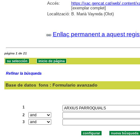
Accés:
https://xac.gencat.cat/web/.content/
[exemplar complet]
Localització:
B. Marià Vayreda (Olot)
Enllaç permanent a aquest regis
página 1 de 21
Refinar la búsqueda
Base de datos
fons : Formulario avanzado
Buscar:
1
2
3