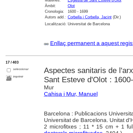
Matèries:
Església de Sant Esteve d'Olot
Àmbit:
Olot
Cronologia:
1600 - 1699
Autors add.:
Corbella i Corbella, Jacint
(Dir.)
Localització:
Universitat de Barcelona
Enllaç permanent a aquest regis
17 / 403
Aspectes sanitaris de l'arx
seleccionar
imprimir
Sant Esteve d'Olot : 1600
Mur
Cahisa i Mur, Manuel
Barcelona : Publicacions Universit
Universitat de Barcelona. Unitat d'
2 microfitxes ; 11 * 15 cm + 1 ful