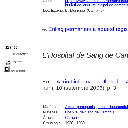
Accés:
https://www.cambrils.cat/ca/serveis/arx
butlleti-de-larxiu-municipal-de-cambrils
Localització:
B. Municipal (Cambrils)
Enllaç permanent a aquest regis
11 / 403
L'Hospital de Sang de Cam
seleccionar
imprimir
Text complet
En:
L'Arxiu t'informa : butlletí de 
núm. 10 (setembre 2006), p. 3
Matèries:
Arxius parroquials
;
Fonts documenta
Matèries:
Hospital de Sang de Cambrils
Àmbit:
Cambrils
Cronologia:
1936 - 1939