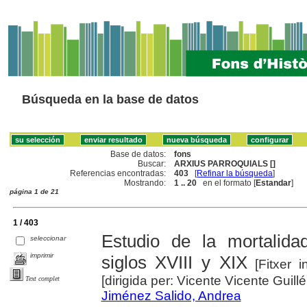
Búsqueda en la base de datos
Base de datos:
fons
Buscar:
ARXIUS PARROQUIALS []
Referencias encontradas:
403
[
Refinar la búsqueda
]
Mostrando:
1 .. 20
en el formato [
Estandar
]
página 1 de 21
1 / 403
Estudio de la mortalid
seleccionar
imprimir
siglos XVIII y XIX
[Fitxer i
[dirigida per: Vicente Vicente Guil
Text complet
Jiménez Salido, Andrea