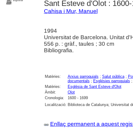
imprimir
Sant Esteve d'Olot : 1600
Cahisa i Mur, Manuel
1994
Universitat de Barcelona. Unitat d'
556 p. : gràf., taules ; 30 cm
Bibliografia.
Matèries:
Arxius parroquials
;
Salut pública
;
Po
documentals
;
Esglésies parroquials
Matèries:
Església de Sant Esteve d'Olot
Àmbit:
Olot
Cronologia:
1600 - 1699
Localització:
Biblioteca de Catalunya; Universitat 
Enllaç permanent a aquest regis