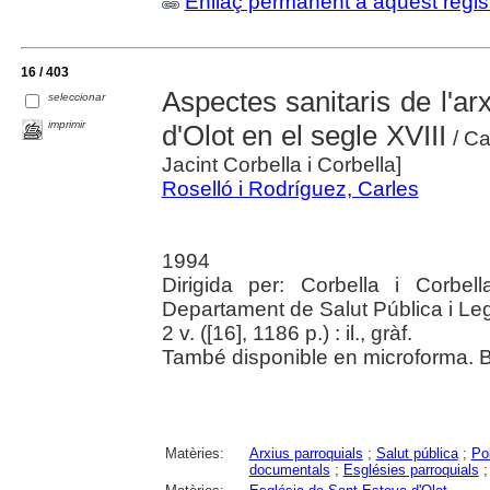
Enllaç permanent a aquest regis
16 / 403
Aspectes sanitaris de l'ar
seleccionar
imprimir
d'Olot en el segle XVIII
/ Ca
Jacint Corbella i Corbella]
Roselló i Rodríguez, Carles
1994
Dirigida per: Corbella i Corbell
Departament de Salut Pública i Leg
2 v. ([16], 1186 p.) : il., gràf.
També disponible en microforma. Bi
Matèries:
Arxius parroquials
;
Salut pública
;
Po
documentals
;
Esglésies parroquials