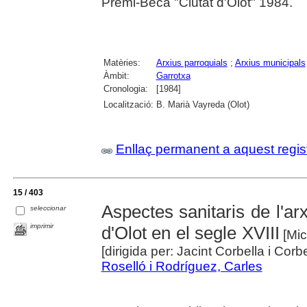
Premi-Beca "Ciutat d'Olot" 1984.
Matèries:
Arxius parroquials
;
Arxius municipals
Àmbit:
Garrotxa
Cronologia:
[1984]
Localització:
B. Marià Vayreda (Olot)
Enllaç permanent a aquest regis
15 / 403
Aspectes sanitaris de l'ar
seleccionar
imprimir
d'Olot en el segle XVIII
[Mic
[dirigida per: Jacint Corbella i Corbe
Roselló i Rodríguez, Carles