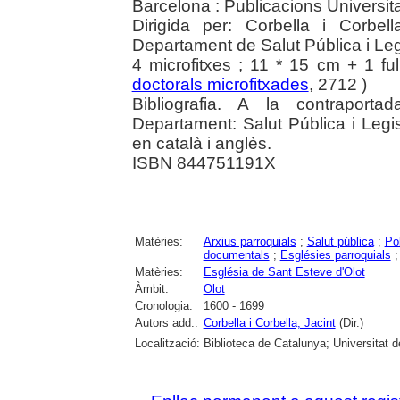
Barcelona : Publicacions Universit
Dirigida per: Corbella i Corbell
Departament de Salut Pública i Leg
4 microfitxes ; 11 * 15 cm + 1 ful
doctorals microfitxades
, 2712 )
Bibliografia. A la contraporta
Departament: Salut Pública i Legis
en català i anglès.
ISBN 844751191X
Matèries:
Arxius parroquials
;
Salut pública
;
Po
documentals
;
Esglésies parroquials
Matèries:
Església de Sant Esteve d'Olot
Àmbit:
Olot
Cronologia:
1600 - 1699
Autors add.:
Corbella i Corbella, Jacint
(Dir.)
Localització:
Biblioteca de Catalunya; Universitat 