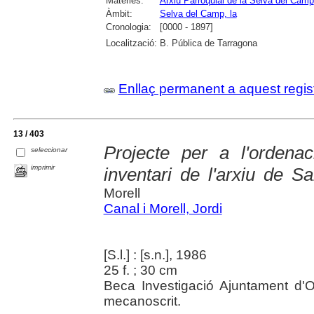
Matèries:
Arxiu Parroquial de la Selva del Camp
Àmbit:
Selva del Camp, la
Cronologia:
[0000 - 1897]
Localització:
B. Pública de Tarragona
Enllaç permanent a aquest regis
13 / 403
Projecte per a l'ordenac
seleccionar
imprimir
inventari de l'arxiu de S
Morell
Canal i Morell, Jordi
[S.l.] : [s.n.], 1986
25 f. ; 30 cm
Beca Investigació Ajuntament d'Ol
mecanoscrit.