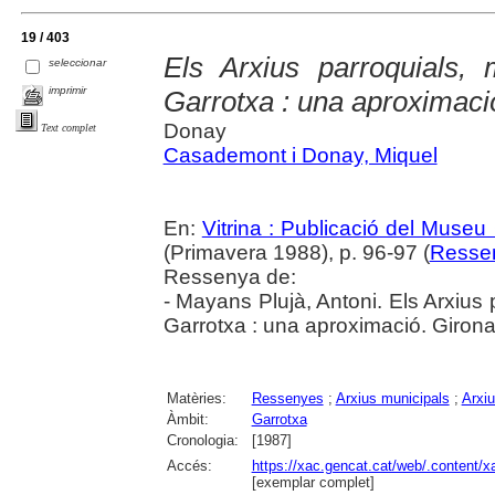
19 / 403
Els Arxius parroquials, 
seleccionar
imprimir
Garrotxa : una aproximaci
Donay
Text complet
Casademont i Donay, Miquel
En:
Vitrina : Publicació del Museu
(Primavera 1988), p. 96-97 (
Resse
Ressenya de:
- Mayans Plujà, Antoni. Els Arxius p
Garrotxa : una aproximació. Girona
Matèries:
Ressenyes
;
Arxius municipals
;
Arxiu
Àmbit:
Garrotxa
Cronologia:
[1987]
Accés:
https://xac.gencat.cat/web/.content/
[exemplar complet]