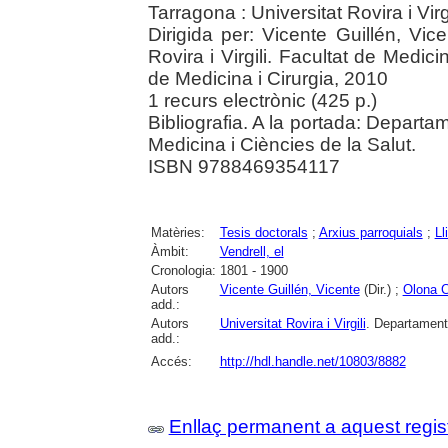
Tarragona : Universitat Rovira i Vir
Dirigida per: Vicente Guillén, Vic
Rovira i Virgili. Facultat de Medic
de Medicina i Cirurgia, 2010
1 recurs electrònic (425 p.)
Bibliografia. A la portada: Departa
Medicina i Ciències de la Salut.
ISBN 9788469354117
Matèries:
Tesis doctorals
;
Arxius parroquials
;
Ll
Àmbit:
Vendrell, el
Cronologia:
1801 - 1900
Autors
Vicente Guillén, Vicente
(Dir.) ;
Olona C
add.:
Autors
Universitat Rovira i Virgili
. Departament 
add.:
Accés:
http://hdl.handle.net/10803/8882
Enllaç permanent a aquest regis