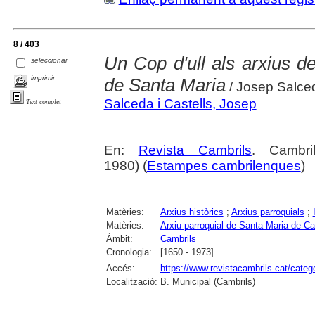
8 / 403
Un Cop d'ull als arxius de
seleccionar
imprimir
de Santa Maria
/ Josep Salced
Salceda i Castells, Josep
Text complet
En:
Revista Cambrils
. Cambri
1980) (
Estampes cambrilenques
)
Matèries:
Arxius històrics
;
Arxius parroquials
;
Matèries:
Arxiu parroquial de Santa Maria de Ca
Àmbit:
Cambrils
Cronologia:
[1650 - 1973]
Accés:
https://www.revistacambrils.cat/cate
Localització:
B. Municipal (Cambrils)