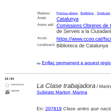
Matèries:
Premsa obrera
;
Butlletins
;
Sindicats
Àmbit:
Catalunya
Autors add.:
Comissions Obreres de
de Serveis a la Ciutadan
Accés:
https://www.ccoo.cat/fsc
Localització:
Biblioteca de Catalunya
Enllaç permanent a aquest regis
14 / 43
La Clase trabajadora
seleccionar
/ Marin
imprimir
Subirats Martori, Marina
En:
207819
Clase antes que nació