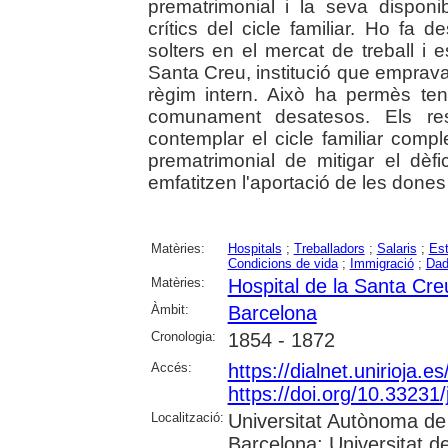
prematrimonial i la seva disponi
crítics del cicle familiar. Ho fa 
solters en el mercat de treball i e
Santa Creu, institució que emprava
règim intern. Això ha permès ten
comunament desatesos. Els resu
contemplar el cicle familiar comple
prematrimonial de mitigar el dèfic
emfatitzen l'aportació de les dones
Matèries:
Hospitals
;
Treballadors
;
Salaris
;
Est
Condicions de vida
;
Immigració
;
Dad
Matèries:
Hospital de la Santa Cr
Àmbit:
Barcelona
Cronologia:
1854 - 1872
Accés:
https://dialnet.unirioja.
https://doi.org/10.33231/
Localització:
Universitat Autònoma de 
Barcelona; Universitat d