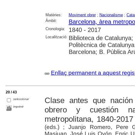
Matèries:
Moviment obrer
;
Nacionalisme
;
Cata
Àmbit:
Barcelona, àrea metropo
Cronologia:
1840 - 2017
Localització:
Biblioteca de Catalunya; 
Politècnica de Catalunya;
Barcelona; B. Pública Ar
Enllaç permanent a aquest regis
20 / 43
Clase antes que nación 
seleccionar
imprimir
obrero y cuestión na
metropolitana, 1840-2017
(eds.) ; Juanjo Romero, Pere G
Masjuan, José Luis Oyón, Enric U