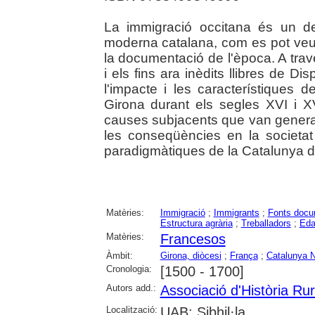
La immigració occitana és un de
moderna catalana, com es pot veur
la documentació de l'època. A travé
i els fins ara inèdits llibres de 
l'impacte i les característiques 
Girona durant els segles XVI i XV
causes subjacents que van generar
les conseqüències en la societat
paradigmàtiques de la Catalunya 
Matèries:
Immigració
;
Immigrants
;
Fonts docu
Estructura agrària
;
Treballadors
;
Eda
Matèries:
Francesos
Àmbit:
Girona, diòcesi
;
França
;
Catalunya 
Cronologia:
[1500 - 1700]
Autors add.:
Associació d'Història Ru
Localització:
UAB: Sibhil·la