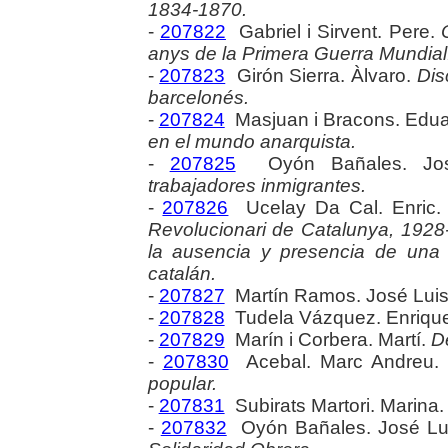
1834-1870.
-
207822
Gabriel i Sirvent. Pere.
anys de la Primera Guerra Mundial
-
207823
Girón Sierra. Àlvaro.
Dis
barcelonés.
-
207824
Masjuan i Bracons. Edu
en el mundo anarquista.
-
207825
Oyón Bañales. Jo
trabajadores inmigrantes.
-
207826
Ucelay Da Cal. Enric
Revolucionari de Catalunya, 1928-1
la ausencia y presencia de una 
catalán.
-
207827
Martín Ramos. José Lui
-
207828
Tudela Vázquez. Enriqu
-
207829
Marín i Corbera. Martí.
D
-
207830
Acebal. Marc Andreu
popular.
-
207831
Subirats Martori. Marina
-
207832
Oyón Bañales. José Lu