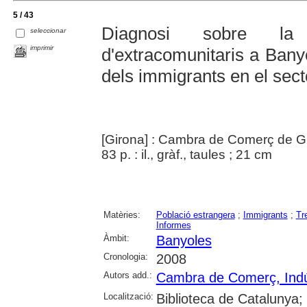
5 / 43
Diagnosi sobre la
seleccionar
imprimir
d'extracomunitaris a Banyol
dels immigrants en el sec
[Girona] : Cambra de Comerç de Gi
83 p. : il., gràf., taules ; 21 cm
Matèries:
Població estrangera
;
Immigrants
;
Tr
Informes
Àmbit:
Banyoles
Cronologia:
2008
Autors add.:
Cambra de Comerç, Indús
Localització:
Biblioteca de Catalunya;