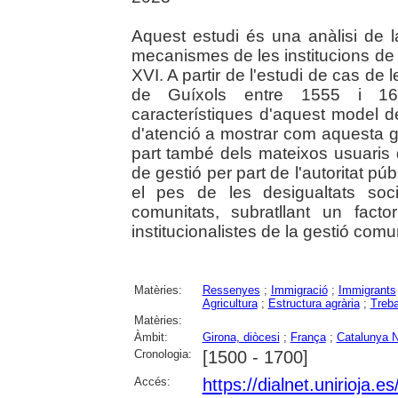
Aquest estudi és una anàlisi de l
mecanismes de les institucions de 
XVI. A partir de l'estudi de cas d
de Guíxols entre 1555 i 1600
característiques d'aquest model d
d'atenció a mostrar com aquesta g
part també dels mateixos usuaris 
de gestió per part de l'autoritat púb
el pes de les desigualtats soc
comunitats, subratllant un fact
institucionalistes de la gestió comu
Matèries:
Ressenyes
;
Immigració
;
Immigrants
Agricultura
;
Estructura agrària
;
Treba
Matèries:
Àmbit:
Girona, diòcesi
;
França
;
Catalunya 
Cronologia:
[1500 - 1700]
Accés:
https://dialnet.unirioja.