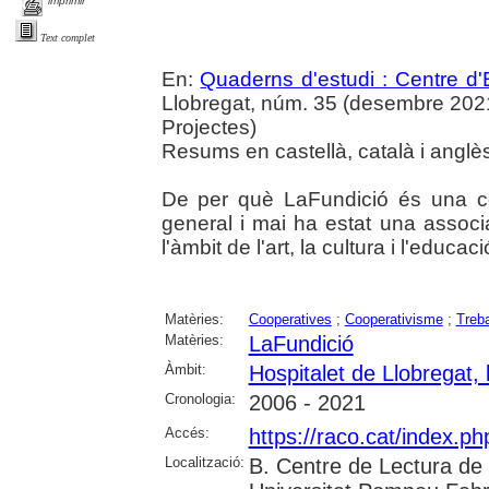
imprimir
Text complet
En:
Quaderns d'estudi : Centre d'E
Llobregat, núm. 35 (desembre 2021),
Projectes)
Resums en castellà, català i anglè
De per què LaFundició és una co
general i mai ha estat una assoc
l'àmbit de l'art, la cultura i l'educaci
Matèries:
Cooperatives
;
Cooperativisme
;
Treba
Matèries:
LaFundició
Àmbit:
Hospitalet de Llobregat, l
Cronologia:
2006 - 2021
Accés:
https://raco.cat/index.
Localització:
B. Centre de Lectura de 