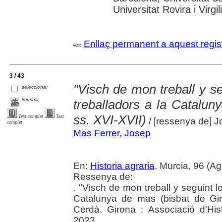
Universitat Rovira i Virgil
Enllaç permanent a aquest regis
3 / 43
"Visch de mon treball y se
seleccionar
imprimir
treballadors a la Catalun
ss. XVI-XVII)
Text complet
Text
/ [ressenya de] 
complet
Mas Ferrer, Josep
En:
Historia agraria
. Murcia, 96 (A
Ressenya de:
. "Visch de mon treball y seguint l
Catalunya de mas (bisbat de Gir
Cerdà. Girona : Associació d'His
2023