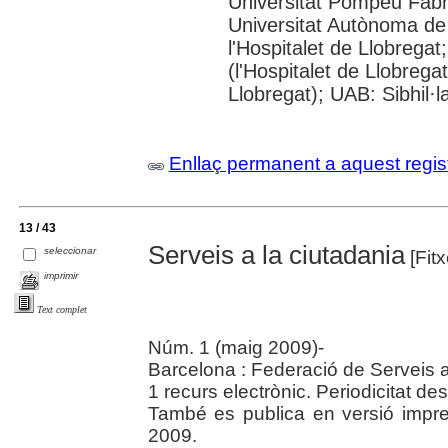
Universitat Pompeu Fabra;
Universitat Autònoma de
l'Hospitalet de Llobregat
(l'Hospitalet de Llobrega
Llobregat); UAB: Sibhil·l
Enllaç permanent a aquest regis
13 / 43
Serveis a la ciutadania
seleccionar
[Fitx
imprimir
Text complet
Núm. 1 (maig 2009)-
Barcelona : Federació de Serveis 
1 recurs electrònic. Periodicitat d
També es publica en versió impre
2009.