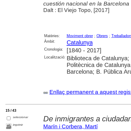
cuestión nacional en la Barcelona
Dalt : El Viejo Topo, [2017]
Matèries:
Moviment obrer
;
Obrers
;
Treballador
Àmbit:
Catalunya
Cronologia:
[1840 - 2017]
Localització:
Biblioteca de Catalunya; 
Politècnica de Catalunya;
Barcelona; B. Pública Ar
Enllaç permanent a aquest regis
15 / 43
De inmigrantes a ciudada
seleccionar
imprimir
Marín i Corbera, Martí