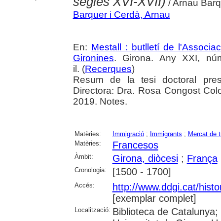
segles XVI-XVII)
/ Arnau Bar
Barquer i Cerdà, Arnau
En:
Mestall : butlletí de l'Associ
Gironines
. Girona. Any XXI, nú
il. (
Recerques
)
Resum de la tesi doctoral pres
Directora: Dra. Rosa Congost Col
2019. Notes.
Matèries:
Immigració
;
Immigrants
;
Mercat de t
Matèries:
Francesos
Àmbit:
Girona, diòcesi
;
França
Cronologia:
[1500 - 1700]
Accés:
http://www.ddgi.cat/histo
[exemplar complet]
Localització:
Biblioteca de Catalunya;