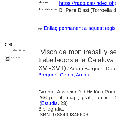
Accés:
https://raco.cat/index.p
Localització:
B. Pere Blasi (Torroella
Enllaç permanent a aquest regis
7 / 43
"Visch de mon treball y se
seleccionar
imprimir
treballadors a la Cataluya
XVI-XVII)
/ Arnau Barquer i Cer
Barquer i Cerdà, Arnau
Girona : Associació d'Història Rura
266 p. : il., map., gràf., taules 
(
Estudis
, 23)
Bibliografia.
ISBN 9788499846606