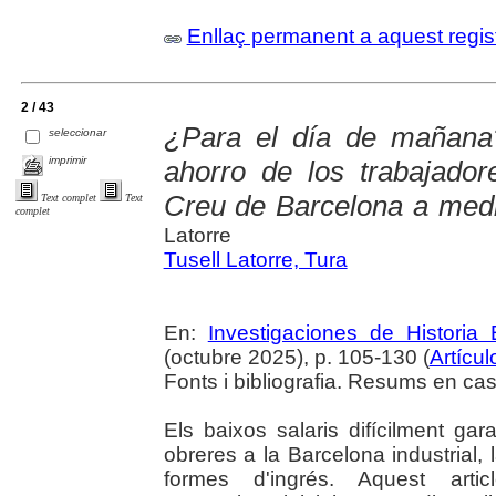
Enllaç permanent a aquest regis
2 / 43
¿Para el día de mañana?
seleccionar
imprimir
ahorro de los trabajador
Creu de Barcelona a medi
Text complet
Text
complet
Latorre
Tusell Latorre, Tura
En:
Investigaciones de Historia
(octubre 2025), p. 105-130 (
Artícul
Fonts i bibliografia. Resums en cast
Els baixos salaris difícilment ga
obreres a la Barcelona industrial, 
formes d'ingrés. Aquest articl