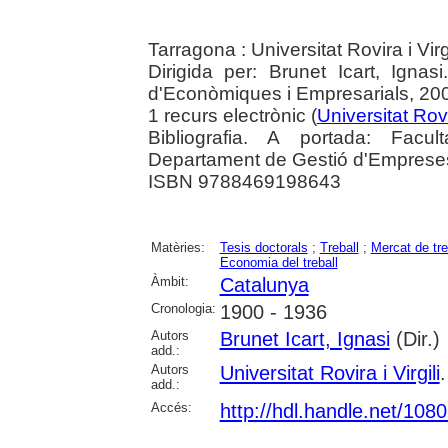
Tarragona : Universitat Rovira i Vir
Dirigida per: Brunet Icart, Ignasi.
d'Econòmiques i Empresarials, 20
1 recurs electrònic (
Universitat Rovir
Bibliografia. A portada: Facul
Departament de Gestió d'Emprese
ISBN 9788469198643
Matèries:
Tesis doctorals
;
Treball
;
Mercat de tre
Economia del treball
Àmbit:
Catalunya
Cronologia:
1900 - 1936
Autors
Brunet Icart, Ignasi
(Dir.)
add.:
Autors
Universitat Rovira i Virgili
add.:
Accés:
http://hdl.handle.net/108