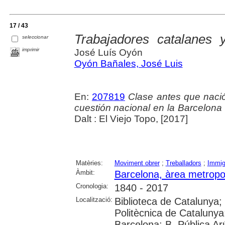
17 / 43
Trabajadores catalanes y
seleccionar
imprimir
José Luís Oyón
Oyón Bañales, José Luis
En:
207819
Clase antes que nació
cuestión nacional en la Barcelona
Dalt : El Viejo Topo, [2017]
Matèries:
Moviment obrer
;
Treballadors
;
Immig
Àmbit:
Barcelona, àrea metropo
Cronologia:
1840 - 2017
Localització:
Biblioteca de Catalunya; 
Politècnica de Catalunya;
Barcelona; B. Pública Ar