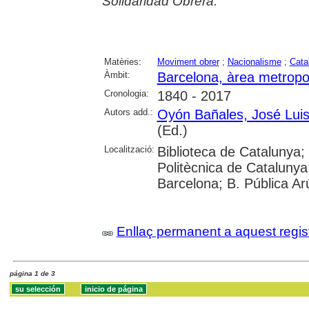
Solidaridad Obrera.
Matèries:
Moviment obrer
;
Nacionalisme
;
Cata
Àmbit:
Barcelona, àrea metropo
Cronologia:
1840 - 2017
Autors add.:
Oyón Bañales, José Lui
(Ed.)
Localització:
Biblioteca de Catalunya; 
Politècnica de Catalunya;
Barcelona; B. Pública Ar
Enllaç permanent a aquest regis
página 1 de 3