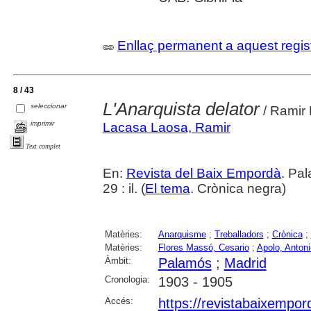
Enllaç permanent a aquest regis
8 / 43
L'Anarquista delator
seleccionar
/ Ramir
imprimir
Lacasa Laosa, Ramir
Text complet
En:
Revista del Baix Empordà
. Pa
29 : il. (
El tema
. Crònica negra)
Matèries:
Anarquisme
;
Treballadors
;
Crònica
;
Matèries:
Flores Massó, Cesario
;
Apolo, Antoni
Àmbit:
Palamós
;
Madrid
Cronologia:
1903 - 1905
Accés:
https://revistabaixempo