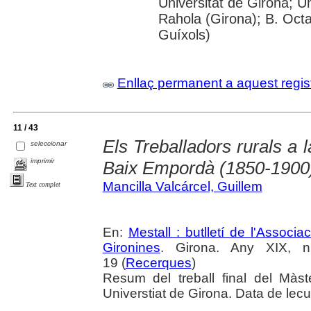
Universitat de Girona; U
Rahola (Girona); B. Octav
Guíxols)
Enllaç permanent a aquest regis
11 / 43
Els Treballadors rurals a l
seleccionar
imprimir
Baix Empordà (1850-1900
Mancilla Valcárcel, Guillem
Text complet
En:
Mestall : butlletí de l'Associ
Gironines
. Girona. Any XIX, 
19 (
Recerques
)
Resum del treball final del Mà
Universtiat de Girona. Data de lec