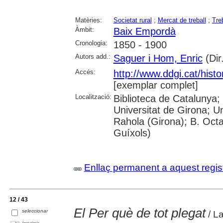
Matèries:
Societat rural
;
Mercat de treball
;
Tre
Àmbit:
Baix Empordà
Cronologia:
1850 - 1900
Autors add.:
Saguer i Hom, Enric
(Dir
Accés:
http://www.ddgi.cat/histo
[exemplar complet]
Localització:
Biblioteca de Catalunya;
Universitat de Girona; U
Rahola (Girona); B. Octav
Guíxols)
Enllaç permanent a aquest regis
12 / 43
El Per què de tot plegat
seleccionar
/ La