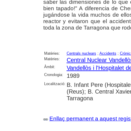
saber las dimensiones de lo que o
bien tapado!" A diferencia de Cher
jugándose la vida muchos de ellos,
reactor y evitaron que el accident
toda la zona de Tarragona que rodea
Matèries:
Centrals nuclears
;
Accidents
;
Crònic
Matèries:
Central Nuclear Vandellò
Àmbit:
Vandellòs i l'Hospitalet de
Cronologia:
1989
Localització:
B. Infant Pere (Hospitale
(Reus); B. Central Xavie
Tarragona
Enllaç permanent a aquest regis