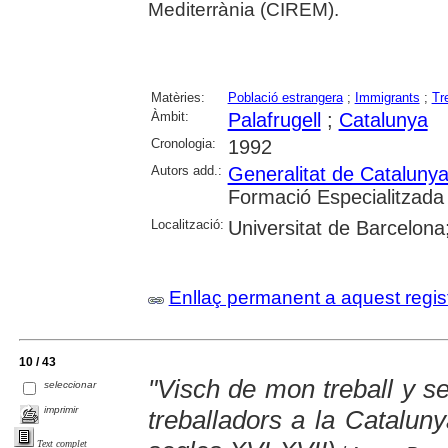
Mediterrània (CIREM).
Matèries:
Població estrangera
;
Immigrants
;
Tr
Àmbit:
Palafrugell
;
Catalunya
Cronologia:
1992
Autors add.:
Generalitat de Cataluny
Formació Especialitzada
Localització:
Universitat de Barcelona;
Enllaç permanent a aquest regis
10 / 43
"Visch de mon treball y s
seleccionar
imprimir
treballadors a la Catalun
Text complet