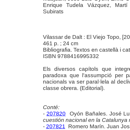
Enrique Tudela Vázquez, Martí
Subirats
Vilassar de Dalt : El Viejo Topo, [2
461 p. ; 24 cm
Bibliografia. Textos en castellà i cat
ISBN 9788416995332
Els diversos capítols que integ
paradoxa que l'assumpció per pa
nacionals va ser paral·lela al decliv
classe obrera. (Editorial).
Conté:
-
207820
Oyón Bañales. José Lu
cuestión nacional en la Catalunya
-
207821
Romero Marín. Juan Jos