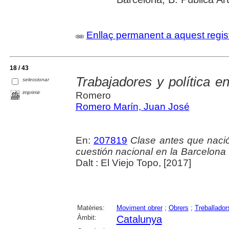
Enllaç permanent a aquest regis
18 / 43
Trabajadores y política e
seleccionar
imprimir
Romero
Romero Marín, Juan José
En:
207819
Clase antes que nació
cuestión nacional en la Barcelona
Dalt : El Viejo Topo, [2017]
Matèries:
Moviment obrer
;
Obrers
;
Treballador
Àmbit:
Catalunya