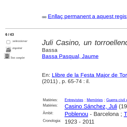
Enllaç permanent a aquest regis
6 / 43
Juli Casino, un torroelle
seleccionar
imprimir
Bassa
Bassa Pasqual, Jaume
Text complet
En:
Llibre de la Festa Major de To
(2011) , p. 65-74 : il.
Matèries:
Entrevistes
;
Memòries
;
Guerra civil
Matèries:
Casino Sánchez, Juli
(192
Àmbit:
Poblenou
- Barcelona ;
T
Cronologia:
1923 - 2011