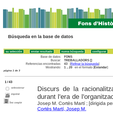
Búsqueda en la base de datos
Base de datos:
FONS
Buscar:
TREBALLADORS []
Referencias encontradas:
43
[
Refinar la búsqueda
]
Mostrando:
1 .. 20
en el formato [
Estandar
]
página 1 de 3
1 / 43
Discurs de la racionalitz
seleccionar
imprimir
durant l'era de l'organitz
Josep M. Cortès Martí ; [dirigida per
Text complet
Cortès Martí, Josep M.