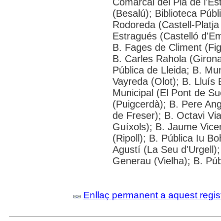
Comarcal del Pla de l'Es
(Besalú); Biblioteca Púb
Rodoreda (Castell-Platja
Estragués (Castelló d'Em
B. Fages de Climent (Fig
B. Carles Rahola (Girona
Pública de Lleida; B. Mun
Vayreda (Olot); B. Lluís 
Municipal (El Pont de S
(Puigcerdà); B. Pere Ang
de Freser); B. Octavi Via
Guíxols); B. Jaume Vice
(Ripoll); B. Pública Iu B
Agustí (La Seu d'Urgell)
Generau (Vielha); B. Púb
Enllaç permanent a aquest regis