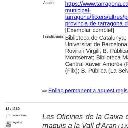
Accés:
https://www.tarragona.ca
municipal-
tarragona/fitxers/altres/p
provincia-de-tarragona-
[Exemplar complet]
Localització:
Biblioteca de Catalunya;
Universitat de Barcelona;
Rovira i Virgili; B. Públ
Montserrat; Biblioteca M
Central Xavier Amorós (R
(Flix); B. Pública (La Se
Enllaç permanent a aquest regis
13 / 1160
Les Oficines de la Caixa d
seleccionar
imprimir
maquis a la Vall d'Aran
/ J.