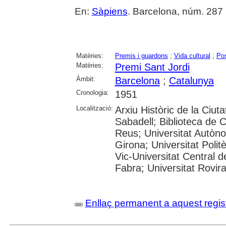
En:
Sàpiens
. Barcelona, núm. 287 (
Matèries:
Premis i guardons
;
Vida cultural
;
Pos
Matèries:
Premi Sant Jordi
Àmbit:
Barcelona
;
Catalunya
Cronologia:
1951
Localització:
Arxiu Històric de la Ciut
Sabadell; Biblioteca de 
Reus; Universitat Autòno
Girona; Universitat Polit
Vic-Universitat Central 
Fabra; Universitat Rovira i
Enllaç permanent a aquest regis