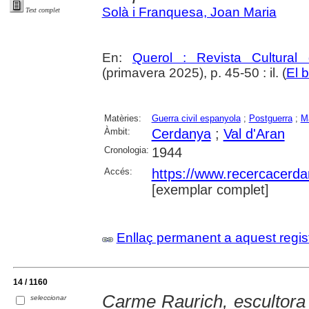
Solà i Franquesa, Joan Maria
Text complet
En:
Querol : Revista Cultural
(primavera 2025), p. 45-50 : il. (
El b
Matèries:
Guerra civil espanyola
;
Postguerra
;
M
Àmbit:
Cerdanya
;
Val d'Aran
Cronologia:
1944
Accés:
https://www.recercacerdan
[exemplar complet]
Enllaç permanent a aquest regis
14 / 1160
Carme Raurich, escultora 
seleccionar