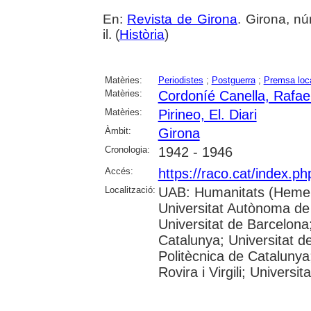
En:
Revista de Girona
. Girona, nú
il. (
Història
)
Matèries:
Periodistes
;
Postguerra
;
Premsa loc
Matèries:
Cordoníé Canella, Rafae
Matèries:
Pirineo, El. Diari
Àmbit:
Girona
Cronologia:
1942 - 1946
Accés:
https://raco.cat/index.p
Localització:
UAB: Humanitats (Hemer
Universitat Autònoma de
Universitat de Barcelona;
Catalunya; Universitat de
Politècnica de Catalunya
Rovira i Virgili; Universi