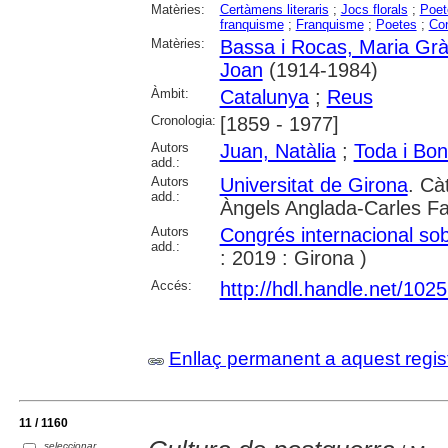
Matèries:
Certàmens literaris
;
Jocs florals
;
Poet
franquisme
;
Franquisme
;
Poetes
;
Co
Matèries:
Bassa i Rocas, Maria Grà
Joan
(1914-1984)
Àmbit:
Catalunya
;
Reus
Cronologia:
[1859 - 1977]
Autors
Juan, Natàlia
;
Toda i Bon
add.:
Autors
Universitat de Girona
. Cà
add.:
Àngels Anglada-Carles F
Autors
Congrés internacional sobre
add.:
: 2019 : Girona )
Accés:
http://hdl.handle.net/102
Enllaç permanent a aquest regis
11 / 1160
seleccionar