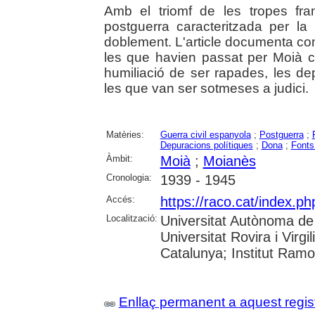
Amb el triomf de les tropes fra
postguerra caracteritzada per la
doblement. L'article documenta com
les que havien passat per Moià c
humiliació de ser rapades, les dep
les que van ser sotmeses a judici.
Matèries:
Guerra civil espanyola
;
Postguerra
;
Depuracions polítiques
;
Dona
;
Fonts
Àmbit:
Moià
;
Moianès
Cronologia:
1939 - 1945
Accés:
https://raco.cat/index.p
Localització:
Universitat Autònoma de 
Universitat Rovira i Virgi
Catalunya; Institut Ram
Enllaç permanent a aquest regis