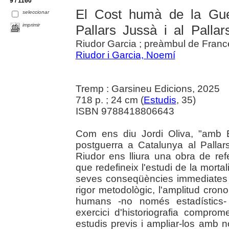
9 / 1160
El Cost humà de la Guer
seleccionar
imprimir
Pallars Jussà i al Palla
Riudor Garcia ; preàmbul de Franc
Riudor i Garcia, Noemí
Tremp : Garsineu Edicions, 2025
718 p. ; 24 cm (
Estudis
, 35)
ISBN 9788418806643
Com ens diu Jordi Oliva, "amb E
postguerra a Catalunya al Palla
Riudor ens lliura una obra de r
que redefineix l'estudi de la mortali
seves conseqüències immediates i
rigor metodològic, l'amplitud crono
humans -no només estadístics- 
exercici d'historiografia compr
estudis previs i ampliar-los amb n