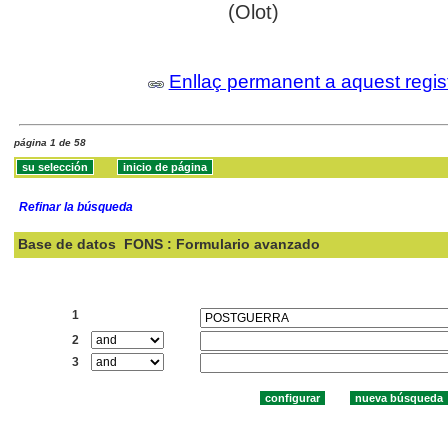
(Olot)
Enllaç permanent a aquest regis
página 1 de 58
Refinar la búsqueda
Base de datos
FONS : Formulario avanzado
Buscar:
1
2
3