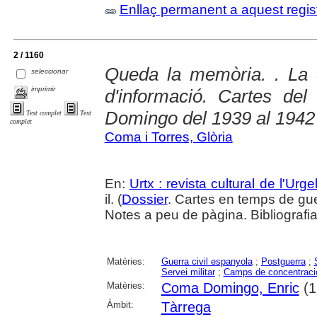
Enllaç permanent a aquest regis
2 / 1160
Queda la memòria. . La 
seleccionar
imprimir
d'informació. Cartes de
Domingo del 1939 al 1942
Text complet
Text
complet
Coma i Torres, Glòria
En:
Urtx : revista cultural de l'Urgel
il. (
Dossier
. Cartes en temps de gu
Notes a peu de pàgina. Bibliografi
Matèries:
Guerra civil espanyola
;
Postguerra
;
Servei militar
;
Camps de concentraci
Matèries:
Coma Domingo, Enric
(1
Àmbit:
Tàrrega