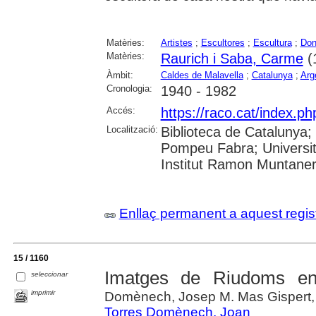
Matèries:
Artistes
;
Escultores
;
Escultura
;
Do
Matèries:
Raurich i Saba, Carme
(
Àmbit:
Caldes de Malavella
;
Catalunya
;
Arg
Cronologia:
1940 - 1982
Accés:
https://raco.cat/index.
Localització:
Biblioteca de Catalunya; U
Pompeu Fabra; Universita
Institut Ramon Muntane
Enllaç permanent a aquest regis
15 / 1160
Imatges de Riudoms en
seleccionar
imprimir
Domènech, Josep M. Mas Gispert,
Torres Domènech, Joan