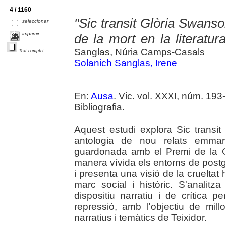
4 / 1160
"Sic transit Glòria Swanson
seleccionar
imprimir
de la mort en la literatur
Sanglas, Núria Camps-Casals
Text complet
Solanich Sanglas, Irene
En:
Ausa
. Vic. vol. XXXI, núm. 193
Bibliografia.
Aquest estudi explora Sic transit
antologia de nou relats emmarc
guardonada amb el Premi de la Cr
manera vívida els entorns de postg
i presenta una visió de la crueltat
marc social i històric. S'analitz
dispositiu narratiu i de crítica p
repressió, amb l'objectiu de mil
narratius i temàtics de Teixidor.