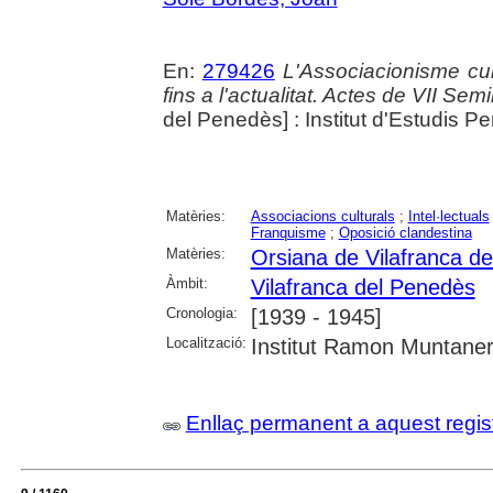
En:
279426
L'Associacionisme cu
fins a l'actualitat. Actes de VII Se
del Penedès] : Institut d'Estudis 
Matèries:
Associacions culturals
;
Intel·lectuals
Franquisme
;
Oposició clandestina
Matèries:
Orsiana de Vilafranca de
Àmbit:
Vilafranca del Penedès
Cronologia:
[1939 - 1945]
Localització:
Institut Ramon Muntaner;
Enllaç permanent a aquest regis