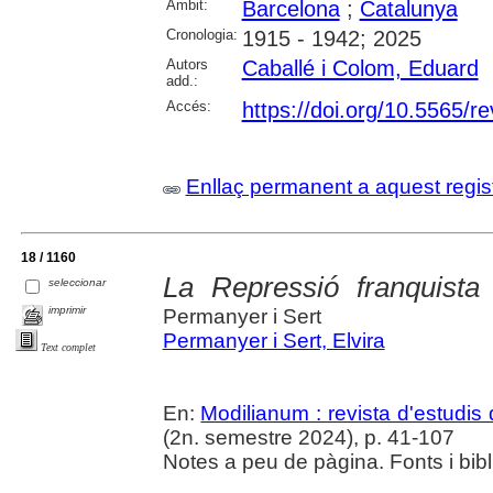
Àmbit:
Barcelona
;
Catalunya
Cronologia:
1915 - 1942; 2025
Autors
Caballé i Colom, Eduard
add.:
Accés:
https://doi.org/10.5565/re
Enllaç permanent a aquest regis
18 / 1160
La Repressió franquista
seleccionar
imprimir
Permanyer i Sert
Permanyer i Sert, Elvira
Text complet
En:
Modilianum : revista d'estudis
(2n. semestre 2024), p. 41-107
Notes a peu de pàgina. Fonts i bibli