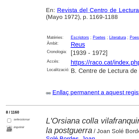
En:
Revista del Centro de Lectur
(Mayo 1972), p. 1169-1188
Matèries:
Escriptors
;
Poetes
;
Literatura
;
Poes
Àmbit:
Reus
Cronologia:
[1939 - 1972]
Accés:
https://raco.cat/index.p
Localització:
B. Centre de Lectura de
Enllaç permanent a aquest regis
8 / 1160
L'Orsiana colla vilafranqui
seleccionar
imprimir
la postguerra
/ Joan Solé Bord
Solé Bordes, Joan