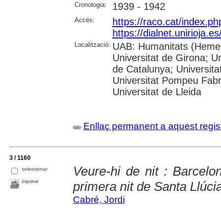
Cronologia:
1939 - 1942
Accés:
https://raco.cat/index.p
https://dialnet.unirioja.
Localització:
UAB: Humanitats (Hemero
Universitat de Girona; Un
de Catalunya; Universita
Universitat Pompeu Fabra;
Universitat de Lleida
Enllaç permanent a aquest regis
3 / 1160
Veure-hi de nit : Barcelo
seleccionar
imprimir
primera nit de Santa Llúci
Cabré, Jordi