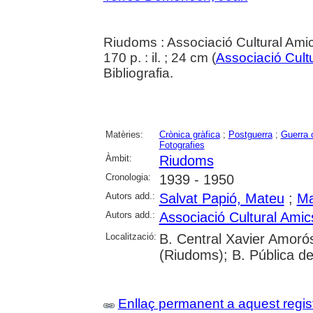
Riudoms : Associació Cultural Amic
170 p. : il. ; 24 cm (
Associació Cult
Bibliografia.
Matèries:
Crònica gràfica
;
Postguerra
;
Guerra 
Fotografies
Àmbit:
Riudoms
Cronologia:
1939 - 1950
Autors add.:
Salvat Papió, Mateu
;
Ma
Autors add.:
Associació Cultural Ami
Localització:
B. Central Xavier Amoró
(Riudoms); B. Pública d
Enllaç permanent a aquest regis