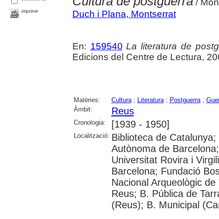
Cultura de postguerra
/ Mont
imprimir
Duch i Plana, Montserrat
En:
159540
La literatura de postg
Edicions del Centre de Lectura, 20
Matèries:
Cultura
;
Literatura
;
Postguerra
;
Guer
Àmbit:
Reus
Cronologia:
[1939 - 1950]
Localització:
Biblioteca de Catalunya;
Autònoma de Barcelona; 
Universitat Rovira i Virgil
Barcelona; Fundació Bo
Nacional Arqueològic de
Reus; B. Pública de Tar
(Reus); B. Municipal (Ca