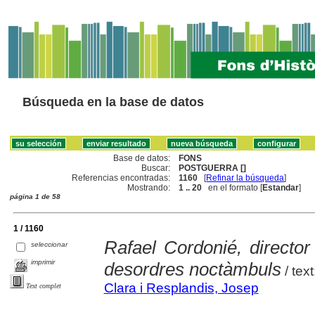
Búsqueda en la base de datos
Base de datos:
FONS
Buscar:
POSTGUERRA []
Referencias encontradas:
1160
[
Refinar la búsqueda
]
Mostrando:
1 .. 20
en el formato [
Estandar
]
página 1 de 58
1 / 1160
Rafael Cordonié, director
seleccionar
imprimir
desordres noctàmbuls
/ tex
Clara i Resplandis, Josep
Text complet