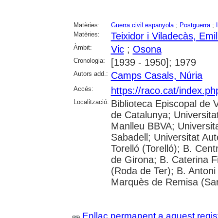
Matèries:
Guerra civil espanyola
;
Postguerra
;
Matèries:
Teixidor i Viladecàs, Emil
Àmbit:
Vic
;
Osona
Cronologia:
[1939 - 1950]; 1979
Autors add.:
Camps Casals, Núria
Accés:
https://raco.cat/index.p
Localització:
Biblioteca Episcopal de V
de Catalunya; Universita
Manlleu BBVA; Universitat 
Sabadell; Universitat Au
Torelló (Torelló); B. Cen
de Girona; B. Caterina 
(Roda de Ter); B. Antoni 
Marquès de Remisa (Sant
Enllaç permanent a aquest regis