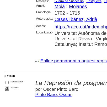
Matèries:
Guerra de Successió
;
Postguerra
;
Hi
Àmbit:
Moià
;
Moianès
Cronologia:
1702 - 1715
Autors add.:
Cases Ibáñez, Adrià
Accés:
https://raco.cat/index.p
Localització:
Universitat Autònoma de 
Universitat Rovira i Virgi
Catalunya; Institut Ram
Enllaç permanent a aquest regis
6 / 1160
La Represión de posguerr
seleccionar
imprimir
por Óscar Pinto Baro
Pinto Baro, Óscar