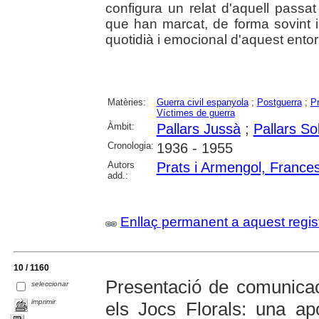
configura un relat d'aquell passa
que han marcat, de forma sovint in
quotidià i emocional d'aquest entorn 
Matèries:
Guerra civil espanyola
;
Postguerra
;
P
Víctimes de guerra
Àmbit:
Pallars Jussà
;
Pallars So
Cronologia:
1936 - 1955
Autors
Prats i Armengol, France
add.:
Enllaç permanent a aquest regis
10 / 1160
Presentació de comunicac
seleccionar
imprimir
els Jocs Florals: una apo