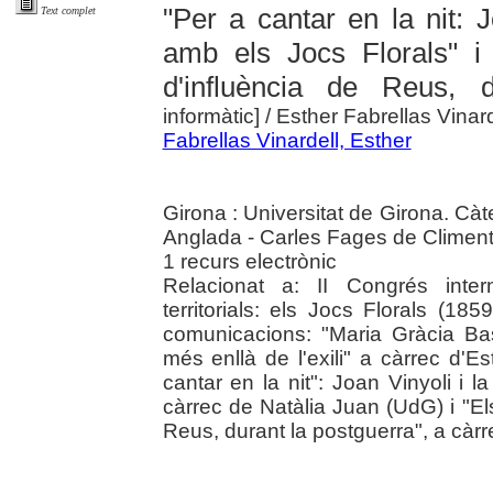
"Per a cantar en la nit: J
Text complet
amb els Jocs Florals" i 
d'influència de Reus, d
informàtic]
/ Esther Fabrellas Vinar
Fabrellas Vinardell, Esther
Girona : Universitat de Girona. Càt
Anglada - Carles Fages de Climent
1 recurs electrònic
Relacionat a: II Congrés intern
territorials: els Jocs Florals (1
comunicacions: "Maria Gràcia Bas
més enllà de l'exili" a càrrec d'E
cantar en la nit": Joan Vinyoli i 
càrrec de Natàlia Juan (UdG) i "Els
Reus, durant la postguerra", a càr