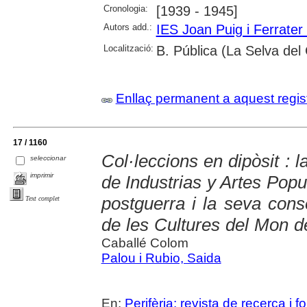
Cronologia:
[1939 - 1945]
Autors add.:
IES Joan Puig i Ferrater
Localització:
B. Pública (La Selva de
Enllaç permanent a aquest regis
17 / 1160
Col·leccions en dipòsit : 
seleccionar
imprimir
de Industrias y Artes Popu
postguerra i la seva cons
Text complet
de les Cultures del Mon 
Caballé Colom
Palou i Rubio, Saida
En:
Perifèria: revista de recerca i 