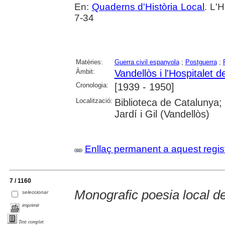
En:
Quaderns d'Història Local
. L'H
7-34
Matèries:
Guerra civil espanyola
;
Postguerra
;
Àmbit:
Vandellòs i l'Hospitalet de
Cronologia:
[1939 - 1950]
Localització:
Biblioteca de Catalunya;
Jardí i Gil (Vandellòs)
Enllaç permanent a aquest regis
7 / 1160
Monografic poesia local de
seleccionar
imprimir
Text complet