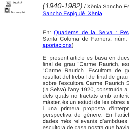
imprimir
(1940-1982)
/ Xènia Sancho Es
Sancho Espigulé, Xènia
Text complet
En:
Quaderns de la Selva : Revi
Santa Coloma de Farners, núm. 3
aportacions
)
El present article es basa en dues 
final de grau "Carme Raurich, escu
"Carme Raurich. Escultora de g
resultat del treball de final de gra
sobre l'escultora Carme Raurich
(la Selva) l'any 1920, construïda a
dels quals no tractats amb anterior
màster, és un estudi de les obres 
i una primera proposta d'interp
perspectiva de gènere. En l'artic
dades més rellevants d'ambdues 
escultora de casa nostra que havia 