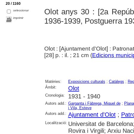
20 / 1160
Olot anys 30 : [2a Repúb
seleccionar
imprimir
1936-1939, Postguerra 19
Olot : [Ajuntament d'Olot] : Patrona
[28] p. : il. ; 21 cm (
Edicions munici
Matèries:
Exposicions culturals
;
Catàlegs
;
Rep
Àmbit:
Olot
Cronologia:
1931 - 1940
Autors add.:
Garganta i Fàbrega, Miquel de
;
Plana
i Vila, Esteve
Autors add.:
Ajuntament d'Olot
;
Patr
Localització:
Universitat de Barcelona;
Rovira i Virgili; Arxiu N