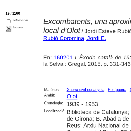
19 / 1160
Excombatents, una aproxim
seleccionar
imprimir
local d'Olot
/ Jordi Esteve Rubi
Rubió Coromina, Jordi E.
En:
160201
L'Èxode català de 193
la Selva : Gregal, 2015. p. 331-346
Matèries:
Guerra civil espanyola
;
Postguerra
;
Àmbit:
Olot
Cronologia:
1939 - 1953
Localització:
Biblioteca de Catalunya; 
de Girona; B. Abadia de
Reus; Arxiu Nacional de