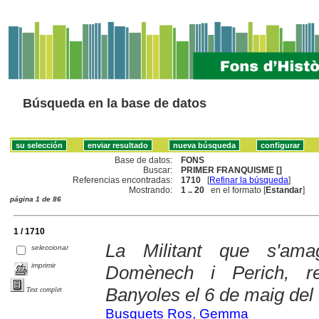
Búsqueda en la base de datos
Base de datos:
FONS
Buscar:
PRIMER FRANQUISME []
Referencias encontradas:
1710
[
Refinar la búsqueda
]
Mostrando:
1 .. 20
en el formato [
Estandar
]
página 1 de 86
1 / 1710
La Militant que s'am
seleccionar
imprimir
Domènech i Perich, re
Banyoles el 6 de maig del
Text complet
Busquets Ros, Gemma