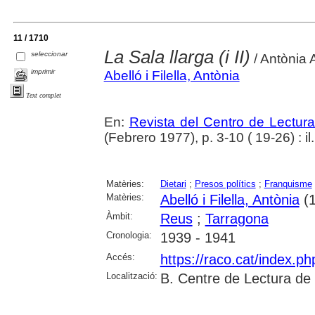
11 / 1710
La Sala llarga (i II)
seleccionar
/ Antònia A
imprimir
Abelló i Filella, Antònia
Text complet
En:
Revista del Centro de Lectur
(Febrero 1977), p. 3-10 ( 19-26) : il.
Matèries:
Dietari
;
Presos polítics
;
Franquisme
Matèries:
Abelló i Filella, Antònia
(1
Àmbit:
Reus
;
Tarragona
Cronologia:
1939 - 1941
Accés:
https://raco.cat/index.p
Localització:
B. Centre de Lectura de