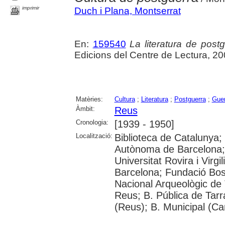
imprimir
Duch i Plana, Montserrat
En:
159540
La literatura de postg
Edicions del Centre de Lectura, 20
Matèries:
Cultura
;
Literatura
;
Postguerra
;
Guer
Àmbit:
Reus
Cronologia:
[1939 - 1950]
Localització:
Biblioteca de Catalunya;
Autònoma de Barcelona; 
Universitat Rovira i Virgil
Barcelona; Fundació Bo
Nacional Arqueològic de
Reus; B. Pública de Tar
(Reus); B. Municipal (Ca