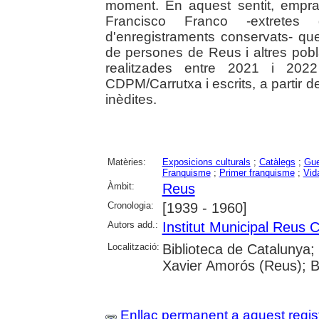
moment. En aquest sentit, empr
Francisco Franco -extretes d
d'enregistraments conservats- qu
de persones de Reus i altres pobla
realitzades entre 2021 i 202
CDPM/Carrutxa i escrits, a partir d
inèdites.
Matèries:
Exposicions culturals
;
Catàlegs
;
Gue
Franquisme
;
Primer franquisme
;
Vid
Àmbit:
Reus
Cronologia:
[1939 - 1960]
Autors add.:
Institut Municipal Reus C
Localització:
Biblioteca de Catalunya;
Xavier Amorós (Reus); B
Enllaç permanent a aquest regis