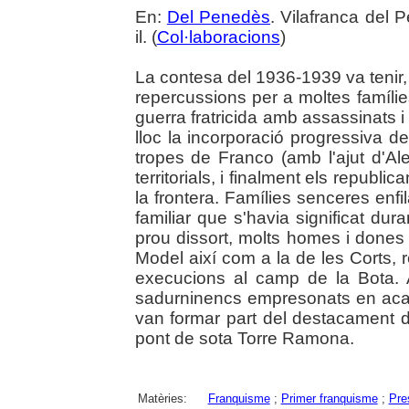
En:
Del Penedès
. Vilafranca del 
il. (
Col·laboracions
)
La contesa del 1936-1939 va tenir
repercussions per a moltes famílies
guerra fratricida amb assassinats i 
lloc la incorporació progressiva d
tropes de Franco (amb l'ajut d'A
territorials, i finalment els republi
la frontera. Famílies senceres enfil
familiar que s'havia significat dur
prou dissort, molts homes i dones f
Model així com a la de les Corts,
execucions al camp de la Bota. 
sadurninencs empresonats en acab
van formar part del destacament de
pont de sota Torre Ramona.
Matèries:
Franquisme
;
Primer franquisme
;
Pre