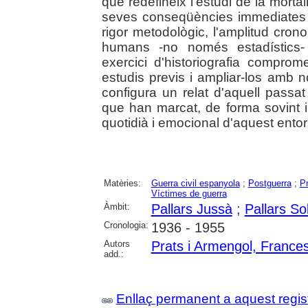
que redefineix l'estudi de la mortali
seves conseqüències immediates i
rigor metodològic, l'amplitud crono
humans -no només estadístics- 
exercici d'historiografia compr
estudis previs i ampliar-los amb n
configura un relat d'aquell passa
que han marcat, de forma sovint in
quotidià i emocional d'aquest entorn 
Matèries:
Guerra civil espanyola
;
Postguerra
;
P
Víctimes de guerra
Àmbit:
Pallars Jussà
;
Pallars So
Cronologia:
1936 - 1955
Autors
Prats i Armengol, France
add.:
Enllaç permanent a aquest regis