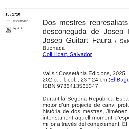
15 / 1710
Dos mestres represaliats 
seleccionar
imprimir
desconeguda de Josep 
Josep Guitart Faura
/ Salv
Buchaca
Coll i Icart, Salvador
Valls : Cossetània Edicions, 2025
202 p. : il. col. ; 23 * 24 cm (
El Bagu
ISBN 9788413565347
Durant la Segona República Espany
motor d'un projecte de canvi profu
història de dos mestres, Jiménez 
intensament aquell moment d'espe
millor a través del coneixement. El 