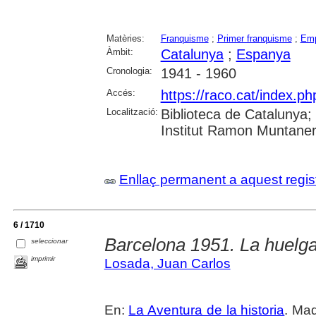
Matèries:
Franquisme
;
Primer franquisme
;
Emp
Àmbit:
Catalunya
;
Espanya
Cronologia:
1941 - 1960
Accés:
https://raco.cat/index.
Localització:
Biblioteca de Catalunya
Institut Ramon Muntaner;
Enllaç permanent a aquest regis
6 / 1710
Barcelona 1951. La huelga
seleccionar
imprimir
Losada, Juan Carlos
En:
La Aventura de la historia
. Mad