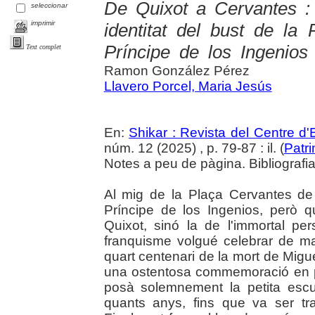
De Quixot a Cervantes : 
seleccionar
imprimir
identitat del bust de la
Príncipe de los Ingenios
Text complet
Ramon González Pérez
Llavero Porcel, Maria Jesús
En:
Shikar : Revista del Centre d
núm. 12 (2025) , p. 79-87 : il. (
Patr
Notes a peu de pàgina. Bibliografia.
Al mig de la Plaça Cervantes de 
Príncipe de los Ingenios, però q
Quixot, sinó la de l'immortal pe
franquisme volgué celebrar de ma
quart centenari de la mort de Migu
una ostentosa commemoració en p
posà solemnement la petita escu
quants anys, fins que va ser t