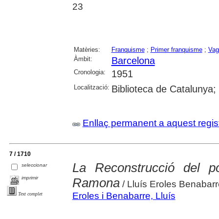
23
Matèries:
Franquisme
;
Primer franquisme
;
Vag
Àmbit:
Barcelona
Cronologia:
1951
Localització:
Biblioteca de Catalunya;
Enllaç permanent a aquest regis
7 / 1710
La Reconstrucció del p
seleccionar
imprimir
Ramona
/ Lluís Eroles Benabarr
Eroles i Benabarre, Lluís
Text complet