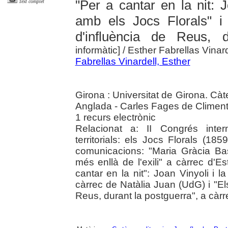
"Per a cantar en la nit: J
Text complet
amb els Jocs Florals" i 
d'influència de Reus, d
informàtic]
/ Esther Fabrellas Vinar
Fabrellas Vinardell, Esther
Girona : Universitat de Girona. Càt
Anglada - Carles Fages de Climent
1 recurs electrònic
Relacionat a: II Congrés intern
territorials: els Jocs Florals (1
comunicacions: "Maria Gràcia Bas
més enllà de l'exili" a càrrec d'E
cantar en la nit": Joan Vinyoli i 
càrrec de Natàlia Juan (UdG) i "Els
Reus, durant la postguerra", a càr