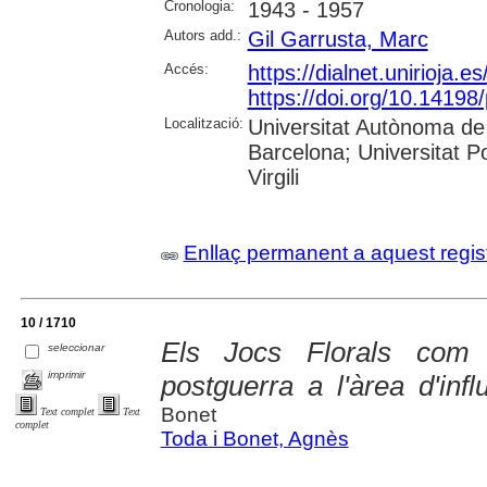
Cronologia:
1943 - 1957
Autors add.:
Gil Garrusta, Marc
Accés:
https://dialnet.unirioja.
https://doi.org/10.1419
Localització:
Universitat Autònoma de 
Barcelona; Universitat P
Virgili
Enllaç permanent a aquest regis
10 / 1710
Els Jocs Florals com 
seleccionar
imprimir
postguerra a l'àrea d'inf
Bonet
Text complet
Text
complet
Toda i Bonet, Agnès