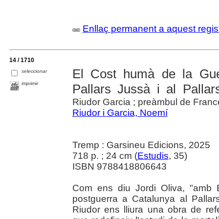
Enllaç permanent a aquest regis
14 / 1710
El Cost humà de la Guer
seleccionar
imprimir
Pallars Jussà i al Palla
Riudor Garcia ; preàmbul de Franc
Riudor i Garcia, Noemí
Tremp : Garsineu Edicions, 2025
718 p. ; 24 cm (
Estudis
, 35)
ISBN 9788418806643
Com ens diu Jordi Oliva, "amb E
postguerra a Catalunya al Palla
Riudor ens lliura una obra de r