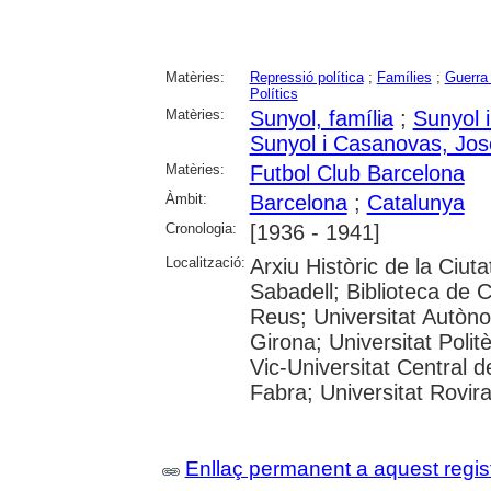
Matèries:
Repressió política
;
Famílies
;
Guerra 
Polítics
Matèries:
Sunyol, família
;
Sunyol 
Sunyol i Casanovas, Jo
Matèries:
Futbol Club Barcelona
Àmbit:
Barcelona
;
Catalunya
Cronologia:
[1936 - 1941]
Localització:
Arxiu Històric de la Ciut
Sabadell; Biblioteca de 
Reus; Universitat Autòno
Girona; Universitat Polit
Vic-Universitat Central 
Fabra; Universitat Rovira i
Enllaç permanent a aquest regis