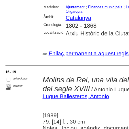
Matèries:
Ajuntament
;
Finances municipals
;
L
Oligarquia
Àmbit:
Catalunya
Cronologia:
1802 - 1868
Localització:
Arxiu Històric de la Ciu
Enllaç permanent a aquest regis
16 / 19
Molins de Rei, una vila del
seleccionar
imprimir
del segle XVIII
/ Antonio Luque
Luque Ballesteros, Antonio
[1989]
79, [14] f. ; 30 cm
Notes. Inclou apèndix document