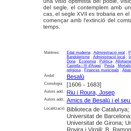
una visió optimista del poble, visi
del segle, el contemplem amb un
cas, el segle XVII es trobaria en e
començar amb l'extinció del comta
temps.
Matèries:
Edat moderna
;
Administració reial
;
P
Bandolerisme
;
Administració local
;
I
Dona
;
Economia
;
Política
;
Allotjam
Castella i III d'Aragó
;
Pesta
;
Mortalit
religiosa
;
Finances municipals
;
Abat
Àmbit:
Besalú
Cronologia:
[1606 - 1683]
Autors add.:
Riu i Roura, Josep
Autors add.:
Amics de Besalú i el se
Localització:
Biblioteca de Catalunya;
Universitat de Barcelona
Universitat de Girona; Un
Rovira i Virgili; B. Ramo