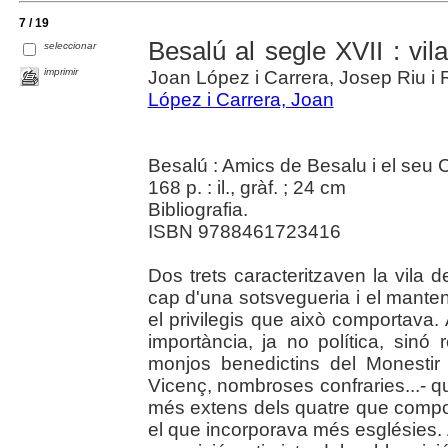
7 / 19
Besalú al segle XVII : vil
seleccionar
imprimir
Joan López i Carrera, Josep Riu i
López i Carrera, Joan
Besalú : Amics de Besalu i el seu 
168 p. : il., gràf. ; 24 cm
Bibliografia.
ISBN 9788461723416
Dos trets caracteritzaven la vila d
cap d'una sotsvegueria i el manten
el privilegis que això comportava. 
importància, ja no política, sinó
monjos benedictins del Monestir
Vicenç, nombroses confraries...- q
més extens dels quatre que compos
el que incorporava més esglésies.