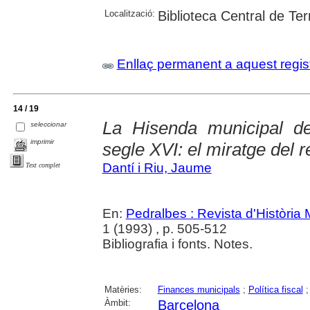
Localització:
Biblioteca Central de Te
Enllaç permanent a aquest regis
14 / 19
La Hisenda municipal de
seleccionar
imprimir
segle XVI: el miratge del 
Dantí i Riu, Jaume
Text complet
En:
Pedralbes : Revista d'Història
1 (1993) , p. 505-512
Bibliografia i fonts. Notes.
Matèries:
Finances municipals
;
Política fiscal
Àmbit:
Barcelona