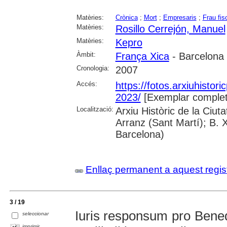
Matèries:
Crònica
;
Mort
;
Empresaris
;
Frau fis
Matèries:
Rosillo Cerrejón, Manuel
Matèries:
Kepro
Àmbit:
França Xica
- Barcelona
Cronologia:
2007
Accés:
https://fotos.arxiuhistori
2023/
[Exemplar complet
Localització:
Arxiu Històric de la Ciu
Arranz (Sant Martí); B. 
Barcelona)
Enllaç permanent a aquest regis
3 / 19
Iuris responsum pro Bene
seleccionar
imprimir