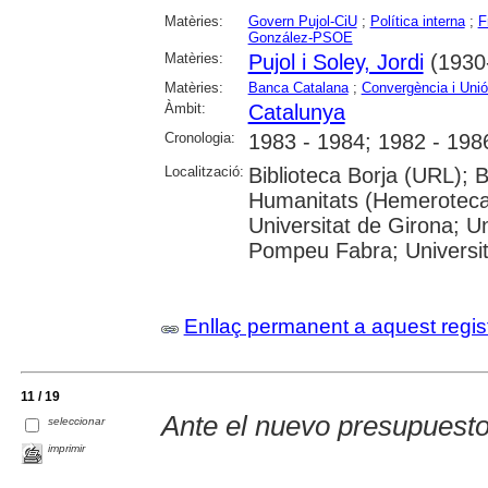
Matèries:
Govern Pujol-CiU
;
Política interna
;
F
González-PSOE
Matèries:
Pujol i Soley, Jordi
(1930-
Matèries:
Banca Catalana
;
Convergència i Unió
Àmbit:
Catalunya
Cronologia:
1983 - 1984; 1982 - 198
Localització:
Biblioteca Borja (URL); 
Humanitats (Hemeroteca)
Universitat de Girona; Un
Pompeu Fabra; Universitat
Enllaç permanent a aquest regis
11 / 19
Ante el nuevo presupuesto
seleccionar
imprimir