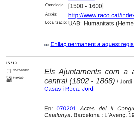
Cronologia:
[1500 - 1600]
Accés:
http://www.raco.cat/inde
Localització:
UAB: Humanitats (Hemer
Enllaç permanent a aquest regis
15 / 19
Els Ajuntaments com a a
seleccionar
imprimir
central (1802 - 1868)
/ Jordi
Casas i Roca, Jordi
En:
070201
Actes del II Congré
Catalunya
. Barcelona : L'Avenç, 1