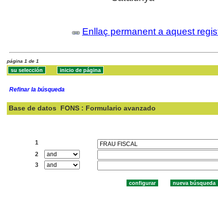
Enllaç permanent a aquest regis
página 1 de 1
Refinar la búsqueda
Base de datos
FONS : Formulario avanzado
Buscar:
1
2
3