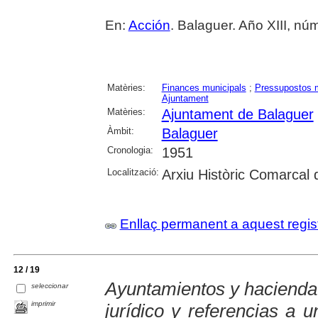
En:
Acción
. Balaguer. Año XIII, núm
Matèries:
Finances municipals
;
Pressupostos m
Ajuntament
Matèries:
Ajuntament de Balaguer
Àmbit:
Balaguer
Cronologia:
1951
Localització:
Arxiu Històric Comarcal 
Enllaç permanent a aquest regis
12 / 19
Ayuntamientos y hacienda 
seleccionar
imprimir
jurídico y referencias a 