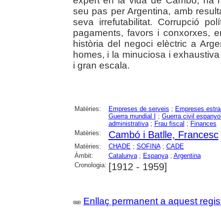
expert en la vida de Cambó, ha r
seu pas per Argentina, amb result
seva irrefutabilitat. Corrupció po
pagaments, favors i conxorxes, ent
història del negoci elèctric a Arg
homes, i la minuciosa i exhaustiva
i gran escala.
Matèries:
Empreses de serveis
;
Empreses estra
Guerra mundial I
;
Guerra civil espanyo
administrativa
;
Frau fiscal
;
Finances
Matèries:
Cambó i Batlle, Francesc
Matèries:
CHADE
;
SOFINA
;
CADE
Àmbit:
Catalunya
;
Espanya
;
Argentina
Cronologia:
[1912 - 1959]
Enllaç permanent a aquest regis