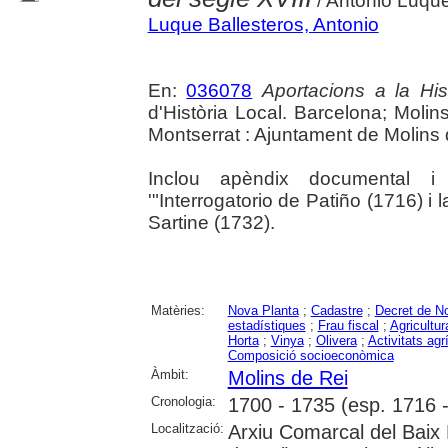
/ Antonio Luque
Luque Ballesteros, Antonio
En:
036078
Aportacions a la His
d'Història Local. Barcelona; Molin
Montserrat : Ajuntament de Molins 
Inclou apèndix documental i
'"Interrogatorio de Patiño (1716) i
Sartine (1732).
Matèries:
Nova Planta
;
Cadastre
;
Decret de N
estadístiques
;
Frau fiscal
;
Agricultur
Horta
;
Vinya
;
Olivera
;
Activitats agr
Composició socioeconòmica
Àmbit:
Molins de Rei
Cronologia:
1700 - 1735 (esp. 1716 
Localització:
Arxiu Comarcal del Baix L