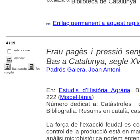
Localització:
Biblioteca de Catalunya
Enllaç permanent a aquest regis
4 / 19
Frau pagès i pressió seny
seleccionar
imprimir
Bas a Catalunya, segle XV
Padrós Galera, Joan Antoni
Text complet
Text
complet
En:
Estudis d'Història Agrària
. B
222 (
Miscel·lània
)
Número dedicat a: Catàstrofes i 
Bibliografia. Resums en català, cast
La força de l'exacció feudal es con
control de la producció està en m
anàlisi microhistòrica podem enten