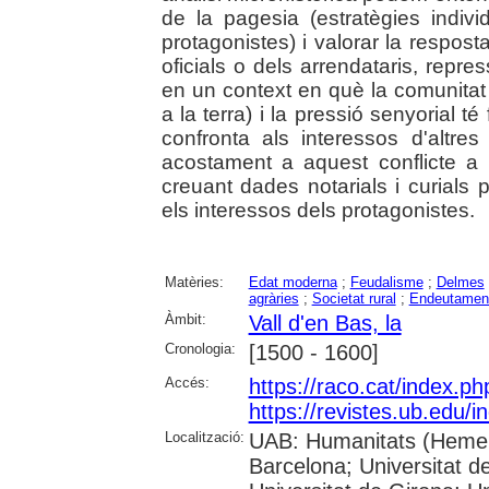
de la pagesia (estratègies individ
protagonistes) i valorar la respost
oficials o dels arrendataris, repres
en un context en què la comunitat
a la terra) i la pressió senyorial té
confronta als interessos d'altre
acostament a aquest conflicte a 
creuant dades notarials i curials 
els interessos dels protagonistes.
Matèries:
Edat moderna
;
Feudalisme
;
Delmes
agràries
;
Societat rural
;
Endeutamen
Àmbit:
Vall d'en Bas, la
Cronologia:
[1500 - 1600]
Accés:
https://raco.cat/index.p
https://revistes.ub.edu/i
Localització:
UAB: Humanitats (Hemero
Barcelona; Universitat d