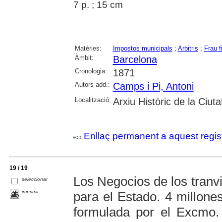
7 p. ; 15 cm
Matèries:
Impostos municipals
;
Arbitris
;
Frau f
Àmbit:
Barcelona
Cronologia:
1871
Autors add.:
Camps i Pi, Antoni
Localització:
Arxiu Històric de la Ciut
Enllaç permanent a aquest regis
19 / 19
Los Negocios de los tranv
seleccionar
imprimir
para el Estado. 4 millone
formulada por el Excmo.