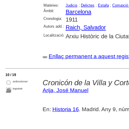
Matèries:
Judicis
;
Delictes
;
Estafa
;
Corrupció 
Àmbit:
Barcelona
Cronologia:
1911
Autors add.:
Raich, Salvador
Localització:
Arxiu Històric de la Ciut
Enllaç permanent a aquest regis
10 / 19
Cronicón de la Villa y Cort
seleccionar
imprimir
Arija, José Manuel
En:
Historia 16
. Madrid. Any 9, núm. 