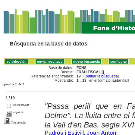
Búsqueda en la base de datos
Base de datos:
FONS
Buscar:
FRAU FISCAL []
Referencias encontradas:
19
[
Refinar la búsqueda
]
Mostrando:
1 .. 19
en el formato [
Estandar
]
página 1 de 1
1 / 19
"Passa perill que en F
seleccionar
imprimir
Delme". La lluita entre el 
la Vall d'en Bas, segle XVI
Text complet
Padrós i Estivill, Joan Antoni