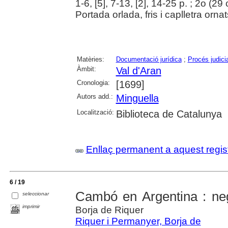
1-6, [5], 7-13, [2], 14-25 p. ; 2o (29
Portada orlada, fris i caplletra ornat
Matèries:
Documentació jurídica
;
Procés judicia
Àmbit:
Val d'Aran
Cronologia:
[1699]
Autors add.:
Minguella
Localització:
Biblioteca de Catalunya
Enllaç permanent a aquest regis
6 / 19
Cambó en Argentina : neg
seleccionar
imprimir
Borja de Riquer
Riquer i Permanyer, Borja de