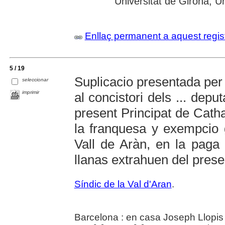
Universitat de Girona; Un
Enllaç permanent a aquest regis
5 / 19
Suplicacio presentada per 
seleccionar
imprimir
al concistori dels ... dep
present Principat de Cath
la franquesa y exempcio g
Vall de Aràn, en la paga 
llanas extrahuen del prese
Síndic de la Val d'Aran
.
Barcelona : en casa Joseph Llopis 