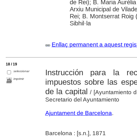
de Rei); B. Maria Aurèli
Arxiu Municipal de Vilad
Rei; B. Montserrat Roig 
Sibhil·la
Enllaç permanent a aquest regis
18 / 19
Instrucción para la re
seleccionar
imprimir
impuestos sobre las esp
de la capital
/ [Ayuntamiento d
Secretario del Ayuntamiento
Ajuntament de Barcelona
.
Barcelona : [s.n.], 1871