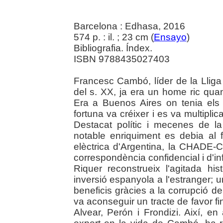
Barcelona : Edhasa, 2016
574 p. : il. ; 23 cm (
Ensayo
)
Bibliografia. Índex.
ISBN 9788435027403
Francesc Cambó, líder de la Lliga
del s. XX, ja era un home ric quan
Era a Buenos Aires on tenia els 
fortuna va créixer i es va multiplica
Destacat polític i mecenes de la
notable enriquiment es debia al f
elèctrica d'Argentina, la CHADE-
correspondència confidencial i d'in
Riquer reconstrueix l'agitada his
inversió espanyola a l'estranger;
beneficis gràcies a la corrupció de 
va aconseguir un tracte de favor fin
Alvear, Perón i Frondizi. Així, e