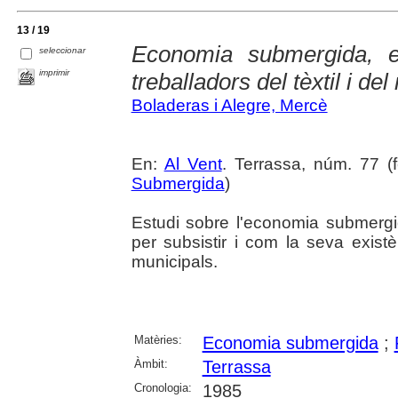
13 / 19
Economia submergida, e
seleccionar
imprimir
treballadors del tèxtil i del
Boladeras i Alegre, Mercè
En:
Al Vent
. Terrassa, núm. 77 (f
Submergida
)
Estudi sobre l'economia submergi
per subsistir i com la seva exist
municipals.
Matèries:
Economia submergida
;
Àmbit:
Terrassa
Cronologia:
1985