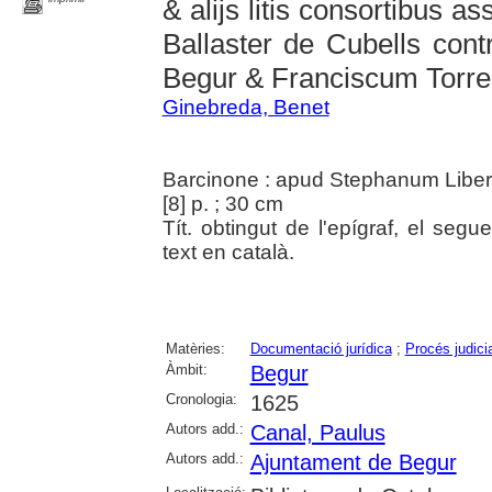
& alijs litis consortibus a
Ballaster de Cubells cont
Begur & Franciscum Torre
Ginebreda, Benet
Barcinone : apud Stephanum Liberó
[8] p. ; 30 cm
Tít. obtingut de l'epígraf, el se
text en català.
Matèries:
Documentació jurídica
;
Procés judicia
Àmbit:
Begur
Cronologia:
1625
Autors add.:
Canal, Paulus
Autors add.:
Ajuntament de Begur