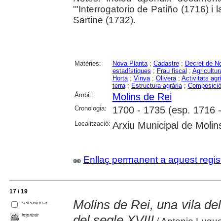
'"Interrogatorio de Patiño (1716) i
Sartine (1732).
Matèries:
Nova Planta
;
Cadastre
;
Decret de N
estadístiques
;
Frau fiscal
;
Agricultur
Horta
;
Vinya
;
Olivera
;
Activitats agr
terra
;
Estructura agrària
;
Composició
Àmbit:
Molins de Rei
Cronologia:
1700 - 1735 (esp. 1716 
Localització:
Arxiu Municipal de Molin
Enllaç permanent a aquest regis
17 / 19
Molins de Rei, una vila del
seleccionar
imprimir
del segle XVIII