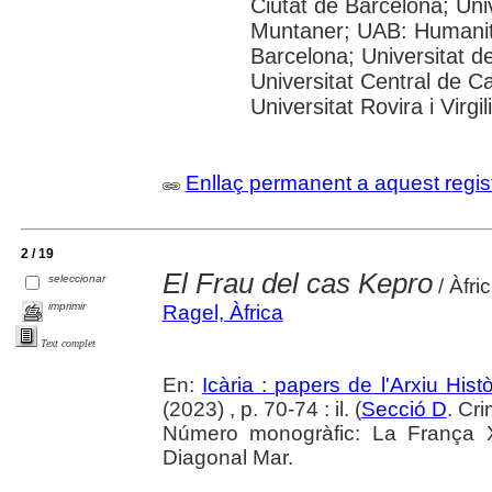
Ciutat de Barcelona; Univ
Muntaner; UAB: Humanita
Barcelona; Universitat de
Universitat Central de C
Universitat Rovira i Virgili
Enllaç permanent a aquest regis
2 / 19
El Frau del cas Kepro
seleccionar
/ Àfri
imprimir
Ragel, Àfrica
Text complet
En:
Icària : papers de l'Arxiu His
(2023) , p. 70-74 : il. (
Secció D
. Cr
Número monogràfic: La França X
Diagonal Mar.