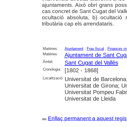
ajuntaments. Això obrí grans possibil
cas concret de Sant Cugat del Vallès
ocultació absoluta, b) ocultació 
tributària cap els arrendataris.
Matèries:
Ajuntament
;
Frau fiscal
;
Finances mu
Matèries:
Ajuntament de Sant Cuga
Àmbit:
Sant Cugat del Vallès
Cronologia:
[1802 - 1868]
Localització:
Universitat de Barcelon
Universitat de Girona; Un
Universitat Pompeu Fabra;
Universitat de Lleida
Enllaç permanent a aquest regis