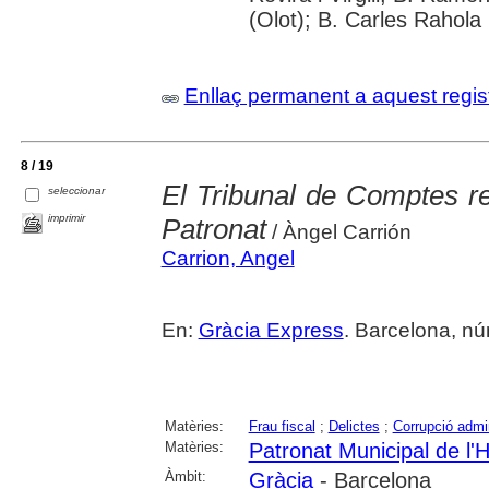
(Olot); B. Carles Rahola
Enllaç permanent a aquest regis
8 / 19
El Tribunal de Comptes rec
seleccionar
imprimir
Patronat
/ Àngel Carrión
Carrion, Angel
En:
Gràcia Express
. Barcelona, núm
Matèries:
Frau fiscal
;
Delictes
;
Corrupció admin
Matèries:
Patronat Municipal de l'
Àmbit:
Gràcia
- Barcelona