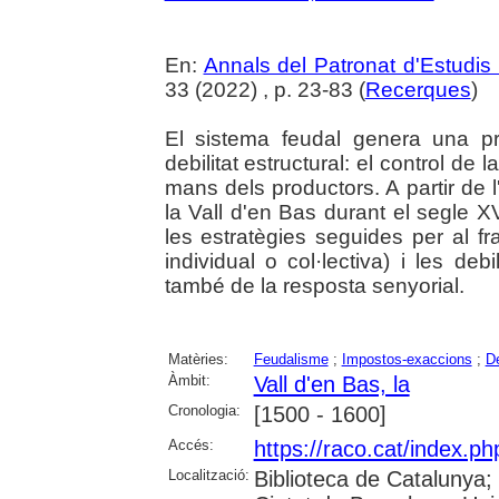
En:
Annals del Patronat d'Estudis 
33 (2022) , p. 23-83 (
Recerques
)
El sistema feudal genera una pre
debilitat estructural: el control de
mans dels productors. A partir de l
la Vall d'en Bas durant el segle XV
les estratègies seguides per al f
individual o col·lectiva) i les deb
també de la resposta senyorial.
Matèries:
Feudalisme
;
Impostos-exaccions
;
D
Àmbit:
Vall d'en Bas, la
Cronologia:
[1500 - 1600]
Accés:
https://raco.cat/index.
Localització:
Biblioteca de Catalunya; 