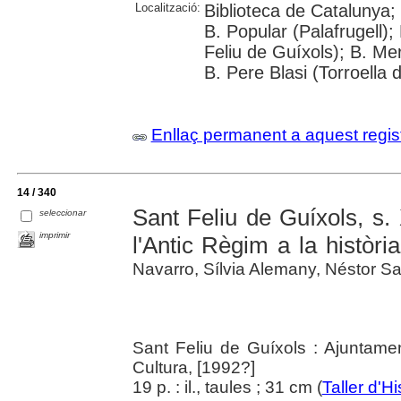
Localització:
Biblioteca de Catalunya;
B. Popular (Palafrugell);
Feliu de Guíxols); B. Me
B. Pere Blasi (Torroella 
Enllaç permanent a aquest regis
14 / 340
Sant Feliu de Guíxols, s. 
seleccionar
imprimir
l'Antic Règim a la històr
Navarro, Sílvia Alemany, Néstor Sanc
Sant Feliu de Guíxols : Ajuntame
Cultura, [1992?]
19 p. : il., taules ; 31 cm (
Taller d'Hi