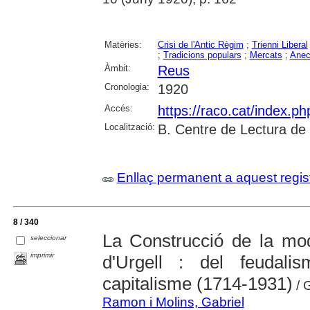
Matèries:
Crisi de l'Antic Règim
;
Trienni Liberal
;
Tradicions populars
;
Mercats
;
Anec
Àmbit:
Reus
Cronologia:
1920
Accés:
https://raco.cat/index.p
Localització:
B. Centre de Lectura de
Enllaç permanent a aquest regis
8 / 340
La Construcció de la mod
seleccionar
imprimir
d'Urgell : del feudali
capitalisme (1714-1931)
/ 
Ramon i Molins, Gabriel