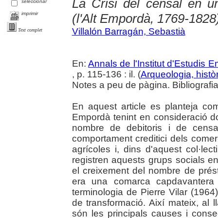
La Crisi del censal en u
seleccionar
imprimir
(l'Alt Empordà, 1769-1828
Villalón Barragán, Sebastià
Text complet
En:
Annals de l'Institut d'Estudis
, p. 115-136 : il. (
Arqueologia, històr
Notes a peu de pàgina. Bibliografi
En aquest article es planteja com 
Empordà tenint en consideració do
nombre de debitoris i de censal
comportament creditici dels comerc
agrícoles i, dins d'aquest col·le
registren aquests grups socials en
el creixement del nombre de prést
era una comarca capdavantera 
terminologia de Pierre Vilar (1964
de transformació. Així mateix, al 
són les principals causes i conse