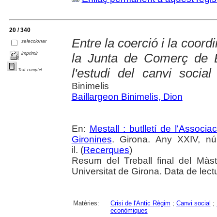
20 / 340
Entre la coerció i la coord
seleccionar
imprimir
la Junta de Comerç de 
l'estudi del canvi social
Text complet
Binimelis
Baillargeon Binimelis, Dion
En:
Mestall : butlletí de l'Associ
Gironines
. Girona. Any XXIV, n
il. (
Recerques
)
Resum del Treball final del Mà
Universitat de Girona. Data de lec
Matèries:
Crisi de l'Antic Règim
;
Canvi social
;
econòmiques