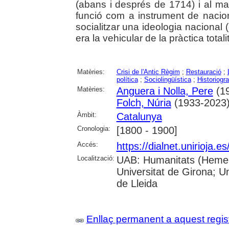
(abans i després de 1714) i al m
funció com a instrument de nacional
socialitzar una ideologia nacional 
era la vehicular de la pràctica total
Matèries:
Crisi de l'Antic Règim
;
Restauració
;
política
;
Sociolingüística
;
Historiogra
Matèries:
Anguera i Nolla, Pere
(19
Folch, Núria
(1933-2023
Àmbit:
Catalunya
Cronologia:
[1800 - 1900]
Accés:
https://dialnet.unirioja.
Localització:
UAB: Humanitats (Hemero
Universitat de Girona; U
de Lleida
Enllaç permanent a aquest regis