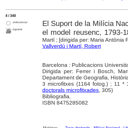
4 / 340
El Suport de la Milícia Na
seleccionar
imprimir
el model reusenc, 1793-
Martí ; [dirigida per: Maria Antònia 
Vallverdú i Martí, Robert
Barcelona : Publicacions Universit
Dirigida per: Ferrer i Bosch, Mar
Departament de Geografia, Història 
3 microfitxes (1164 fotog.) ; 11 *
doctorals microfitxades
, 305)
Bibliografia.
ISBN 8475285082
Matèries:
Tesis doctorals
;
Milícia Nacional
;
Li