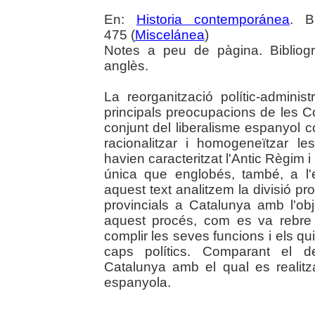
En:
Historia contemporánea
. B
475 (
Miscelánea
)
Notes a peu de pàgina. Bibliogr
anglès.
La reorganització polític-administ
principals preocupacions de les Co
conjunt del liberalisme espanyol c
racionalitzar i homogeneïtzar les
havien caracteritzat l'Antic Règim i
única que englobés, també, a l'ecl
aquest text analitzem la divisió pro
provincials a Catalunya amb l'ob
aquest procés, com es va rebre 
complir les seves funcions i els qui
caps polítics. Comparant el d
Catalunya amb el qual es realitza
espanyola.