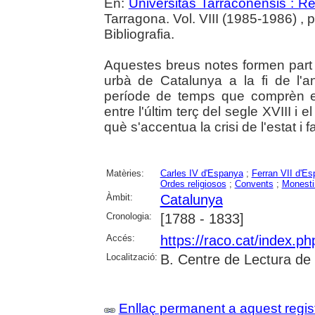
En:
Universitas Tarraconensis : Rev
Tarragona. Vol. VIII (1985-1986) , 
Bibliografia.
Aquestes breus notes formen part 
urbà de Catalunya a la fi de l'
període de temps que comprèn el
entre l'últim terç del segle XVIII i 
què s'accentua la crisi de l'estat i 
Matèries:
Carles IV d'Espanya
;
Ferran VII d'E
Ordes religiosos
;
Convents
;
Monesti
Àmbit:
Catalunya
Cronologia:
[1788 - 1833]
Accés:
https://raco.cat/index.p
Localització:
B. Centre de Lectura de
Enllaç permanent a aquest regis