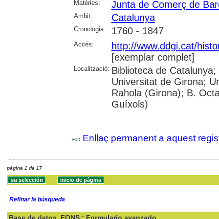
Matèries:
Junta de Comerç de Bar
Àmbit:
Catalunya
Cronologia:
1760 - 1847
Accés:
http://www.ddgi.cat/histo
[exemplar complet]
Localització:
Biblioteca de Catalunya;
Universitat de Girona; U
Rahola (Girona); B. Octav
Guíxols)
Enllaç permanent a aquest regis
página 1 de 17
Refinar la búsqueda
Base de datos
FONS : Formulario avanzado