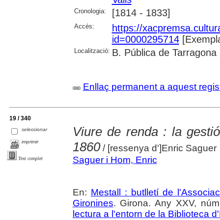
Cronologia:
[1814 - 1833]
Accés:
https://xacpremsa.cultu
id=0000295714
[Exempla
Localització:
B. Pública de Tarragona
Enllaç permanent a aquest regis
19 / 340
Viure de renda : la gesti
seleccionar
imprimir
1860
/ [ressenya d']Enric Saguer
Saguer i Hom, Enric
Text complet
En:
Mestall : butlletí de l'Associ
Gironines
. Girona. Any XXV, núm.
lectura a l'entorn de la Biblioteca d