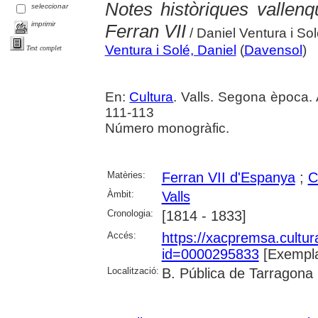
Notes històriques vallen
seleccionar
imprimir
Ferran VII
/ Daniel Ventura i So
Ventura i Solé, Daniel
(
Davensol
)
Text complet
En:
Cultura
. Valls. Segona època.
111-113
Número monogràfic.
Matèries:
Ferran VII d'Espanya
;
C
Àmbit:
Valls
Cronologia:
[1814 - 1833]
Accés:
https://xacpremsa.cultu
id=0000295833
[Exempla
Localització:
B. Pública de Tarragona