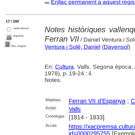
Enllaç permanent a aquest regis
17 / 340
Notes històriques vallen
seleccionar
imprimir
Ferran VII
/ Daniel Ventura i So
Ventura i Solé, Daniel
(
Davensol
)
Text complet
En:
Cultura
. Valls. Segona època.
1978), p. 19-24 : il.
Notes.
Matèries:
Ferran VII d'Espanya
;
C
Àmbit:
Valls
Cronologia:
[1814 - 1833]
Accés:
https://xacpremsa.cultu
id=0000295755
[Exempla