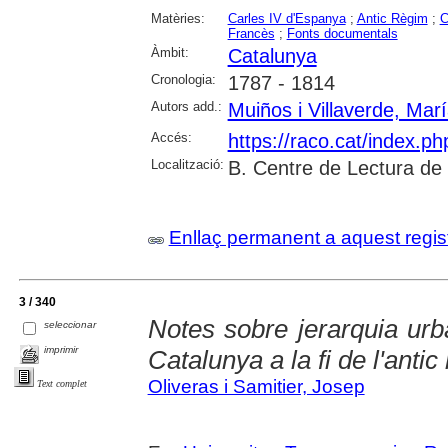
Matèries:
Carles IV d'Espanya
;
Antic Règim
;
C
Francès
;
Fonts documentals
Àmbit:
Catalunya
Cronologia:
1787 - 1814
Autors add.:
Muiños i Villaverde, Mar
Accés:
https://raco.cat/index.p
Localització:
B. Centre de Lectura de
Enllaç permanent a aquest regis
3 / 340
Notes sobre jerarquia urb
seleccionar
imprimir
Catalunya a la fi de l'antic
Oliveras i Samitier, Josep
Text complet