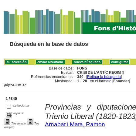
Búsqueda en la base de datos
Base de datos:
FONS
Buscar:
CRISI DE L'ANTIC REGIM []
Referencias encontradas:
340
[
Refinar la búsqueda
]
Mostrando:
1 .. 20
en el formato [
Estandar
]
página 1 de 17
1 / 340
Provincias y diputacio
seleccionar
imprimir
Trienio Liberal (1820-1823
Arnabat i Mata, Ramon
Text complet
Text
complet