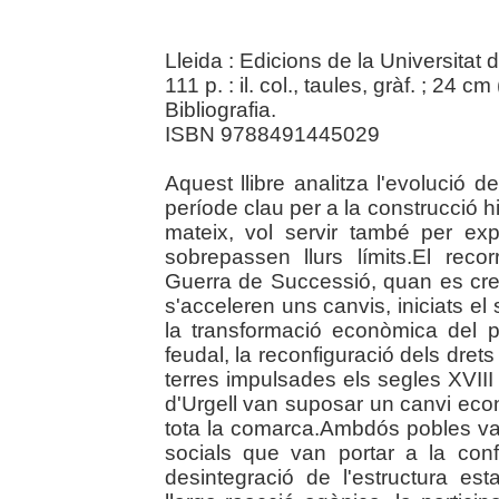
Lleida : Edicions de la Universitat 
111 p. : il. col., taules, gràf. ; 24 cm 
Bibliografia.
ISBN 9788491445029
Aquest llibre analitza l'evolució d
període clau per a la construcció h
mateix, vol servir també per ex
sobrepassen llurs límits.El recor
Guerra de Successió, quan es cre
s'acceleren uns canvis, iniciats el
la transformació econòmica del pa
feudal, la reconfiguració dels dret
terres impulsades els segles XVIII 
d'Urgell van suposar un canvi econ
tota la comarca.Ambdós pobles va
socials que van portar a la confi
desintegració de l'estructura e