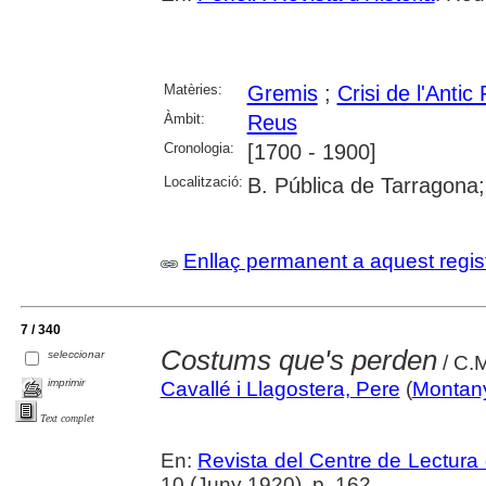
Matèries:
Gremis
;
Crisi de l'Antic
Àmbit:
Reus
Cronologia:
[1700 - 1900]
Localització:
B. Pública de Tarragona
Enllaç permanent a aquest regis
7 / 340
Costums que's perden
seleccionar
/ C.
imprimir
Cavallé i Llagostera, Pere
(
Montany
Text complet
En:
Revista del Centre de Lectura
10 (Juny 1920), p. 162