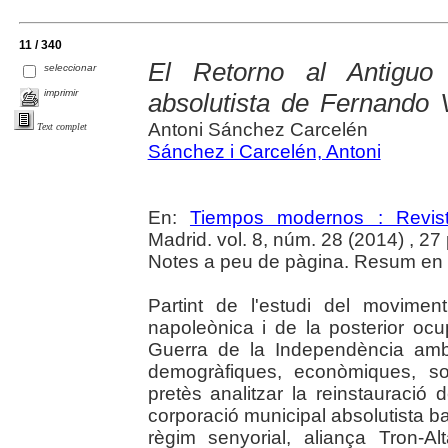
11 / 340
El Retorno al Antiguo
seleccionar
imprimir
absolutista de Fernando 
Antoni Sánchez Carcelén
Text complet
Sánchez i Carcelén, Antoni
En:
Tiempos modernos : Revist
Madrid. vol. 8, núm. 28 (2014) , 27
Notes a peu de pàgina. Resum en c
Partint de l'estudi del moviment
napoleònica i de la posterior oc
Guerra de la Independència amb
demogràfiques, econòmiques, soc
pretès analitzar la reinstauració 
corporació municipal absolutista bas
règim senyorial, aliança Tron-Alt