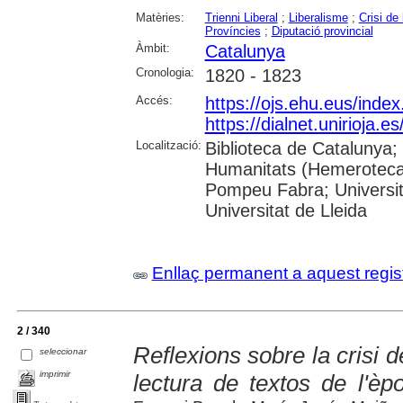
Matèries:
Trienni Liberal
;
Liberalisme
;
Crisi de
Províncies
;
Diputació provincial
Àmbit:
Catalunya
Cronologia:
1820 - 1823
Accés:
https://ojs.ehu.eus/inde
https://dialnet.unirioja.
Localització:
Biblioteca de Catalunya;
Humanitats (Hemeroteca);
Pompeu Fabra; Universita
Universitat de Lleida
Enllaç permanent a aquest regis
2 / 340
Reflexions sobre la crisi d
seleccionar
imprimir
lectura de textos de l'è