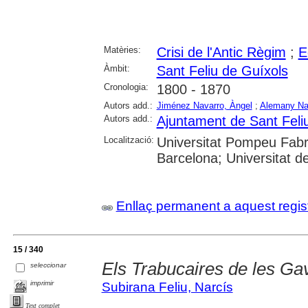
Matèries:
Crisi de l'Antic Règim
;
E
Àmbit:
Sant Feliu de Guíxols
Cronologia:
1800 - 1870
Autors add.:
Jiménez Navarro, Àngel
;
Alemany Nad
Autors add.:
Ajuntament de Sant Feli
Localització:
Universitat Pompeu Fabra
Barcelona; Universitat de
Enllaç permanent a aquest regis
15 / 340
Els Trabucaires de les Ga
seleccionar
imprimir
Subirana Feliu, Narcís
Text complet