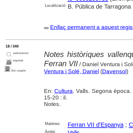
Localització:
B. Pública de Tarragona
Enllaç permanent a aquest regis
18 / 340
Notes històriques vallen
seleccionar
imprimir
Ferran VII
/ Daniel Ventura i So
Ventura i Solé, Daniel
(
Davensol
)
Text complet
En:
Cultura
. Valls. Segona època.
15-20 : il.
Notes.
Matèries:
Ferran VII d'Espanya
;
C
Àmbit:
Valls