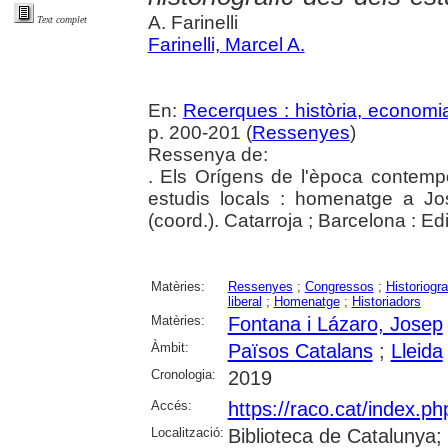
A. Farinelli
Text complet
Farinelli, Marcel A.
En:
Recerques : història, economia
p. 200-201 (
Ressenyes
)
Ressenya de:
. Els Orígens de l'època contempo
estudis locals : homenatge a J
(coord.). Catarroja ; Barcelona : E
Matèries:
Ressenyes
;
Congressos
;
Historiogra
liberal
;
Homenatge
;
Historiadors
Matèries:
Fontana i Lázaro, Josep
Àmbit:
Països Catalans
;
Lleida
Cronologia:
2019
Accés:
https://raco.cat/index.p
Localització:
Biblioteca de Catalunya