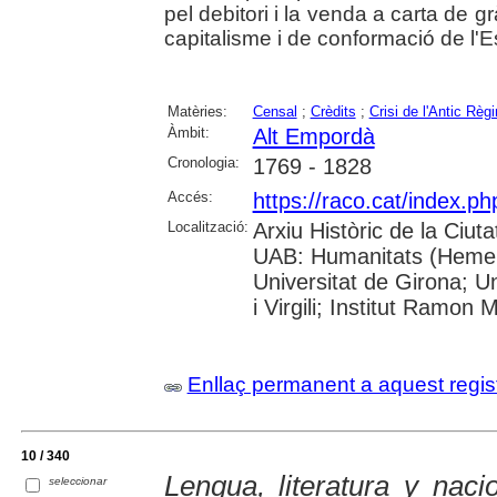
pel debitori i la venda a carta de 
capitalisme i de conformació de l'Est
Matèries:
Censal
;
Crèdits
;
Crisi de l'Antic Règ
Àmbit:
Alt Empordà
Cronologia:
1769 - 1828
Accés:
https://raco.cat/index.
Localització:
Arxiu Històric de la Ciut
UAB: Humanitats (Hemero
Universitat de Girona; U
i Virgili; Institut Ramon 
Enllaç permanent a aquest regis
10 / 340
Lengua, literatura y nac
seleccionar