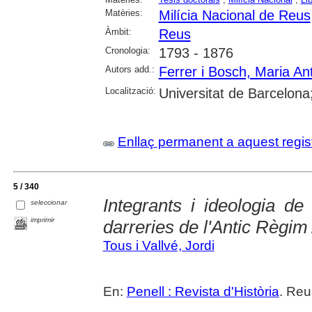
Matèries:
Milícia Nacional de Reus
Àmbit:
Reus
Cronologia:
1793 - 1876
Autors add.:
Ferrer i Bosch, Maria An
Localització:
Universitat de Barcelona; 
Enllaç permanent a aquest regis
5 / 340
Integrants i ideologia d
seleccionar
imprimir
darreries de l'Antic Règim
Tous i Vallvé, Jordi
En:
Penell : Revista d'Història
. Reu