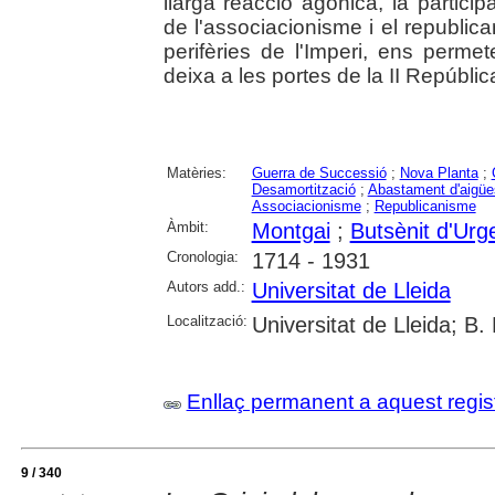
llarga reacció agònica, la particip
de l'associacionisme i el republica
perifèries de l'Imperi, ens perm
deixa a les portes de la II República.
Matèries:
Guerra de Successió
;
Nova Planta
;
Desamortització
;
Abastament d'aigüe
Associacionisme
;
Republicanisme
Àmbit:
Montgai
;
Butsènit d'Urge
Cronologia:
1714 - 1931
Autors add.:
Universitat de Lleida
Localització:
Universitat de Lleida; B.
Enllaç permanent a aquest regis
9 / 340