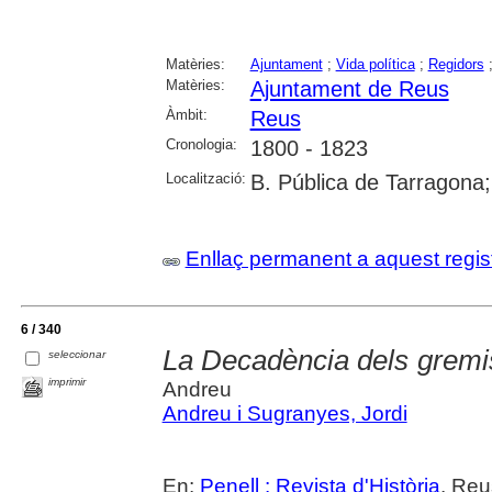
Matèries:
Ajuntament
;
Vida política
;
Regidors
Matèries:
Ajuntament de Reus
Àmbit:
Reus
Cronologia:
1800 - 1823
Localització:
B. Pública de Tarragona
Enllaç permanent a aquest regis
6 / 340
La Decadència dels gremis 
seleccionar
imprimir
Andreu
Andreu i Sugranyes, Jordi
En:
Penell : Revista d'Història
. Reu