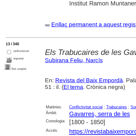
Institut Ramon Muntaner;
Enllaç permanent a aquest regis
13 / 340
Els Trabucaires de les Gav
seleccionar
imprimir
Subirana Feliu, Narcís
Text complet
En:
Revista del Baix Empordà
. Pa
51 : il. (
El tema
. Crònica negra)
Matèries:
Conflictivitat social
;
Trabucaires
;
So
Àmbit:
Gavarres, serra de les
Cronologia:
[1800 - 1850]
Accés:
https://revistabaixempo