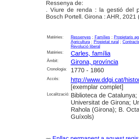
Ressenya de:
. Viure de renda : la gestió del
Bosch Portell. Girona : AHR, 2021 (
Matèries:
Ressenyes
;
Famílies
;
Propietaris ag
Agricultura
;
Propietat rural
;
Contract
Revolució liberal
Matèries:
Carles, família
Àmbit:
Girona, província
Cronologia:
1770 - 1860
Accés:
http://www.ddgi.cat/histo
[exemplar complet]
Localització:
Biblioteca de Catalunya;
Universitat de Girona; U
Rahola (Girona); B. Octav
Guíxols)
Enllaç permanent a aquest regis