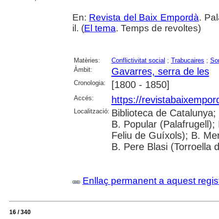
En:
Revista del Baix Empordà
. Pa
il. (
El tema
. Temps de revoltes)
Matèries:
Conflictivitat social
;
Trabucaires
;
So
Àmbit:
Gavarres, serra de les
Cronologia:
[1800 - 1850]
Accés:
https://revistabaixempo
Localització:
Biblioteca de Catalunya;
B. Popular (Palafrugell);
Feliu de Guíxols); B. Me
B. Pere Blasi (Torroella 
Enllaç permanent a aquest regis
16 / 340