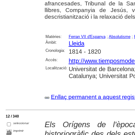
afrancesades, Tribunal de la San
llibres, Companyia de Jesús, v
descristianització i la relaxació de
Matèries:
Ferran VII d'Espanya
;
Absolutisme
;
Àmbit:
Lleida
Cronologia:
1814 - 1820
Accés:
http://www.tiemposmoder
Localització:
Universitat de Barcelona;
Catalunya; Universitat 
Enllaç permanent a aquest regis
12 / 340
Els Orígens de l'èpoc
seleccionar
imprimir
historiogràfic des dels est