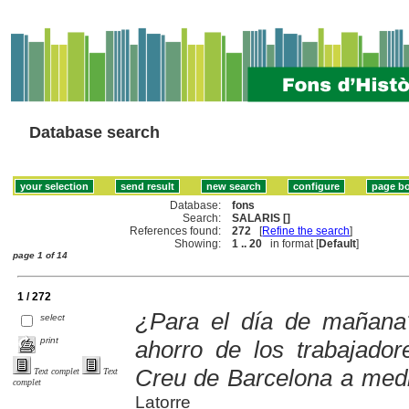
Database search
Database:
fons
Search:
SALARIS []
References found:
272
[
Refine the search
]
Showing:
1 .. 20
in format [
Default
]
page 1 of 14
1 / 272
¿Para el día de mañana?
select
print
ahorro de los trabajador
Creu de Barcelona a medi
Text complet
Text
complet
Latorre