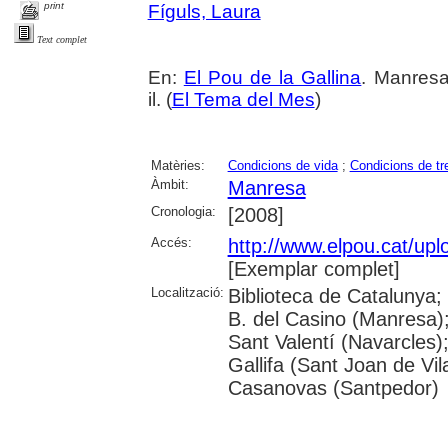
print
Fíguls, Laura
Text complet
En:
El Pou de la Gallina
. Manresa
il. (
El Tema del Mes
)
Matèries:
Condicions de vida
;
Condicions de tre
Àmbit:
Manresa
Cronologia:
[2008]
Accés:
http://www.elpou.cat/up
[Exemplar complet]
Localització:
Biblioteca de Catalunya;
B. del Casino (Manresa)
Sant Valentí (Navarcles)
Gallifa (Sant Joan de Vil
Casanovas (Santpedor)