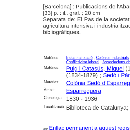
[Barcelona] : Publicacions de l'Aba
[33] p. : il., gràf. ; 20 cm
Separata de: El Pas de la societat 
agricultura intensiva i industrialit
bibliogràfiques.
Matèries:
Industrialització
;
Colònies industrials
Conflictivitat laboral
;
Associacions ob
Matèries:
Puig i Catasús, Miquel
(1
(1834-1879) ;
Sedó i Pàm
Matèries:
Colònia Sedó d'Esparre
Àmbit:
Esparreguera
Cronologia:
1830 - 1936
Localització:
Biblioteca de Catalunya;
Enllaç permanent a aquest regis