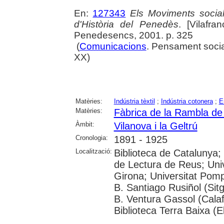
En:
127343
Els Moviments social
d'Història del Penedès
. [Vilafra
Penedesencs, 2001. p. 325
(
Comunicacions
. Pensament social
XX)
Matèries:
Indústria tèxtil
;
Indústria cotonera
;
E
Matèries:
Fàbrica de la Rambla de 
Àmbit:
Vilanova i la Geltrú
Cronologia:
1891 - 1925
Localització:
Biblioteca de Catalunya;
de Lectura de Reus; Univ
Girona; Universitat Pompe
B. Santiago Rusiñol (Sitg
B. Ventura Gassol (Calaf
Biblioteca Terra Baixa (E