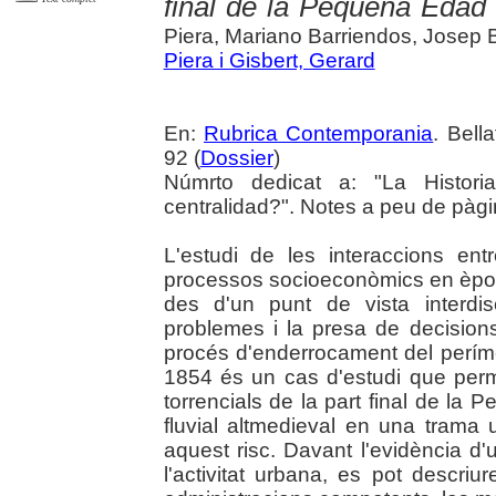
final de la Pequeña Edad 
Piera, Mariano Barriendos, Josep 
Piera i Gisbert, Gerard
En:
Rubrica Contemporania
. Bell
92 (
Dossier
)
Númrto dedicat a: "La Historia
centralidad?". Notes a peu de pàgi
L'estudi de les interaccions ent
processos socioeconòmics en època 
des d'un punt de vista interdisc
problemes i la presa de decisions
procés d'enderrocament del períme
1854 és un cas d'estudi que per
torrencials de la part final de la 
fluvial altmedieval en una trama
aquest risc. Davant l'evidència d
l'activitat urbana, es pot descriu