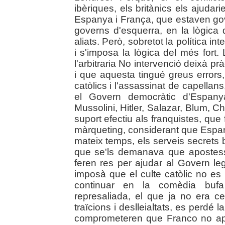
ibèriques, els britànics els ajudari
Espanya i França, que estaven go
governs d'esquerra, en la lògica 
aliats. Però, sobretot la política i
i s'imposa la lògica del més fort.
l'arbitraria No intervenció deixà 
i que aquesta tingué greus errors
catòlics i l'assassinat de capellan
el Govern democràtic d'Espany
Mussolini, Hitler, Salazar, Blum, C
suport efectiu als franquistes, qu
màrqueting, considerant que Espa
mateix temps, els serveis secrets 
que se'ls demanava que apostess
feren res per ajudar al Govern le
imposà que el culte catòlic no es 
continuar en la comèdia bufa 
represaliada, el que ja no era ce
traïcions i deslleialtats, es perdé 
comprometeren que Franco no apl