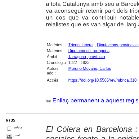
a tota Catalunya amb seu a Barce
va aconseguir retenir part dels tribu
un cos que va contribuir notable
reialistes que es van alçar de llarg 
Matèries:
Trienni Liberal
;
Diputacions provincials
Matèries:
Diputació de Tarragona
Àmbit:
Tarragona, província
Cronologia:
1822 - 1823
Autors
Moruno Moyano, Carlos
add.:
Accés:
https://doi.org/10.5565/rev/rubrica.310
Enllaç permanent a aquest regis
6 / 35
El Cólera en Barcelona : 
select
print
sociales frente a la epid