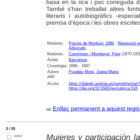
basa en la rica i poc coneguda 
També s'han treballat altres fon
literaris i autobiogràfics -espec
premsa d'època i les obres escrite
Matèries:
Procés de Montjuïc 1896
;
Repressió po
Advocats
Matèries:
Coromines i Montanyà, Pere
(1870-193
Àmbit:
Barcelona
Cronologia:
1896 - 1897
Autors
Pujadas Mora, Joana Maria
add.:
Accés:
https://dialnet.unirioja.es/servlet/exta
https://doi.org/10.5565/rev/rubrica.518
Enllaç permanent a aquest regis
2 / 35
Mujeres y participación l
select