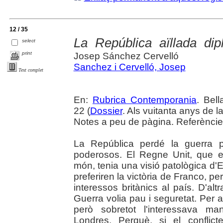
12 / 35
La República aïllada dip
select
print
Josep Sánchez Cervelló
Sanchez i Cervelló, Josep
Text complet
En:
Rubrica Contemporania
. Bell
22 (
Dossier
. Als vuitanta anys de l
Notes a peu de pàgina. Referèncie
La República perdé la guerra 
poderosos. El Regne Unit, que 
món, tenia una visió patològica d'
preferiren la victòria de Franco, p
interessos britànics al país. D'a
Guerra volia pau i seguretat. Per
però sobretot l'interessava ma
Londres. Perquè, si el conflic