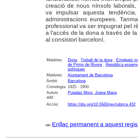
creació de nous nínxols laborals, 
va impulsar aquesta tendència
administracions europees. Tanmate
professional va ser impugnat pel rè
a l'accés de la dona a través de l
al consistori barceloní.
Matèries:
Dona
;
Treball de la dona
;
Empleats mu
de Primo de Rivera
;
República espanyo
polítiques
Matèries:
Ajuntament de Barcelona
Àmbit:
Barcelona
Cronologia:
1925 - 1950
Autors
Pujadas Mora, Joana Maria
add.:
Accés:
https://doi.org/10.5565/rev/rubrica.432
Enllaç permanent a aquest regis