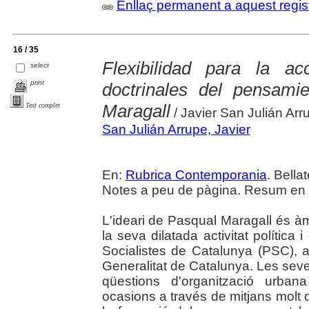
Enllaç permanent a aquest regis
16 / 35
Flexibilidad para la ac
select
print
doctrinales del pensam
Maragall
Text complet
/ Javier San Julián Arr
San Julián Arrupe, Javier
En:
Rubrica Contemporania
. Bella
Notes a peu de pàgina. Resum en 
L'ideari de Pasqual Maragall és à
la seva dilatada activitat política 
Socialistes de Catalunya (PSC), a
Generalitat de Catalunya. Les seves
qüestions d'organització urba
ocasions a través de mitjans molt 