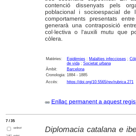
contenció dissenyats pels orga
poblacional i socioespacial de l
comportaments presentats entre
generarà una contraposició entre 
col·lectiva o l'auxili mutu que 
còlera.
Matèries:
Epidèmies
;
Malalties infeccioses
;
Còl
de vida
;
Societat urbana
Àmbit:
Barcelona
Cronologia:
1884 - 1885
Accés:
https://doi.org/10.5565/rev/rubrica.271
Enllaç permanent a aquest regis
7 / 35
Diplomacia catalana e ibe
select
print