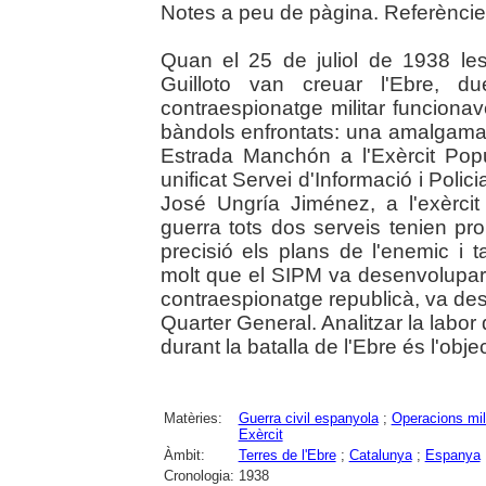
Notes a peu de pàgina. Referèncie
Quan el 25 de juliol de 1938 l
Guilloto van creuar l'Ebre, due
contraespionatge militar funcion
bàndols enfrontats: una amalgama 
Estrada Manchón a l'Exèrcit Popu
unificat Servei d'Informació i Polic
José Ungría Jiménez, a l'exèrcit
guerra tots dos serveis tenien pr
precisió els plans de l'enemic i t
molt que el SIPM va desenvolupar u
contraespionatge republicà, va des
Quarter General. Analitzar la labor 
durant la batalla de l'Ebre és l'objec
Matèries:
Guerra civil espanyola
;
Operacions mil
Exèrcit
Àmbit:
Terres de l'Ebre
;
Catalunya
;
Espanya
Cronologia:
1938