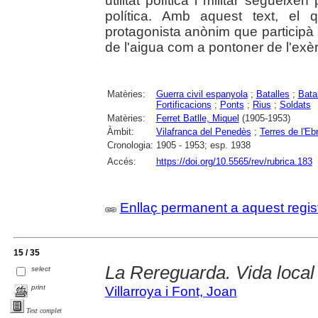
utilitat política i militar segueixen
política. Amb aquest text, e
protagonista anònim que participà a 
de l'aigua com a pontoner de l'exèrc
Matèries:
Guerra civil espanyola
;
Batalles
;
Batal
Fortificacions
;
Ponts
;
Rius
;
Soldats
Matèries:
Ferret Batlle, Miquel
(1905-1953)
Àmbit:
Vilafranca del Penedès
;
Terres de l'Eb
Cronologia:
1905 - 1953; esp. 1938
Accés:
https://doi.org/10.5565/rev/rubrica.183
Enllaç permanent a aquest regis
15 / 35
La Rereguarda. Vida local 
select
print
Villarroya i Font, Joan
Text complet