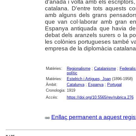
d'anada i volta amb els escriptors, p
catalana. D'entre tots aquests co
amb alguns dels grans pensadors 
que van col·laborar amb gran en
Espanya antiquada que havia de 
debat dels aranzels surers o la poss
les colònies portugueses també v
empresa de la diplomàcia catalana i 
Matèries:
Regionalisme
;
Catalanisme
;
Federali
polític
Matèries:
Estelrich i Artigues, Joan
(1896-1958)
Àmbit:
Catalunya
;
Espanya
;
Portugal
Cronologia:
1919
Accés:
https://doi.org/10.5565/rev/rubrica.276
Enllaç permanent a aquest regis