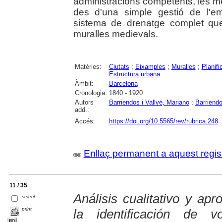
administracions competents, les m
des d'una simple gestió de l'em
sistema de drenatge complet que 
muralles medievals.
Matèries:
Ciutats
;
Eixamples
;
Muralles
;
Planifi
Estructura urbana
Àmbit:
Barcelona
Cronologia:
1840 - 1920
Autors
Barriendos i Vallvé, Mariano
;
Barriend
add.:
Accés:
https://doi.org/10.5565/rev/rubrica.248
Enllaç permanent a aquest regis
11 / 35
Análisis cualitativo y ap
select
print
la identificación de v