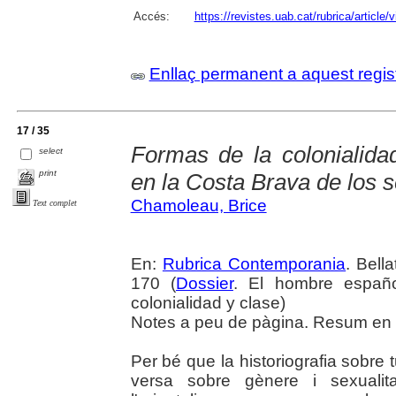
Accés:
https://revistes.uab.cat/rubrica/article
Enllaç permanent a aquest regis
17 / 35
Formas de la colonialidad
select
print
en la Costa Brava de los s
Chamoleau, Brice
Text complet
En:
Rubrica Contemporania
. Bell
170 (
Dossier
. El hombre españo
colonialidad y clase)
Notes a peu de pàgina. Resum en 
Per bé que la historiografia sobre t
versa sobre gènere i sexualita