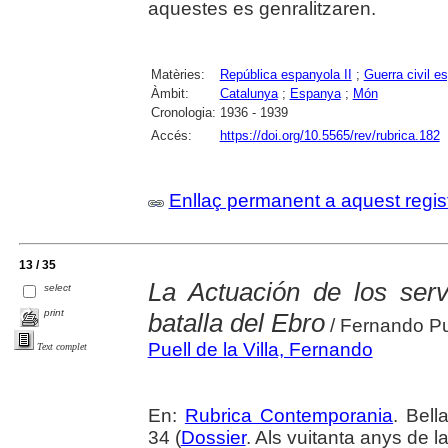
aquestes es genralitzaren.
Matèries:
República espanyola II
;
Guerra civil e
Àmbit:
Catalunya
;
Espanya
;
Món
Cronologia:
1936 - 1939
Accés:
https://doi.org/10.5565/rev/rubrica.182
Enllaç permanent a aquest regis
13 / 35
La Actuación de los servi
select
print
batalla del Ebro
/ Fernando Pue
Puell de la Villa, Fernando
Text complet
En:
Rubrica Contemporania
. Bell
34 (
Dossier
. Als vuitanta anys de l