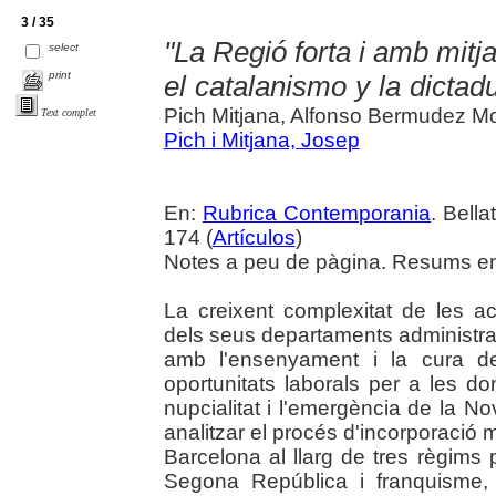
3 / 35
"La Regió forta i amb mitj
select
print
el catalanismo y la dicta
Pich Mitjana, Alfonso Bermudez M
Text complet
Pich i Mitjana, Josep
En:
Rubrica Contemporania
. Bella
174 (
Artículos
)
Notes a peu de pàgina. Resums en 
La creixent complexitat de les act
dels seus departaments administrati
amb l'ensenyament i la cura de
oportunitats laborals per a les 
nupcialitat i l'emergència de la No
analitzar el procés d'incorporació
Barcelona al llarg de tres règims 
Segona República i franquisme,