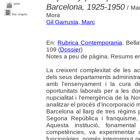
print
Barcelona, 1925-1950
/ Mar
Mora
Text complet
Gil Garrusta, Marc
En:
Rubrica Contemporania
. Bell
109 (
Dossier
)
Notes a peu de pàgina. Resums en 
La creixent complexitat de les act
dels seus departaments administrati
amb l'ensenyament i la cura de
oportunitats laborals per a les 
nupcialitat i l'emergència de la No
analitzar el procés d'incorporació
Barcelona al llarg de tres règims 
Segona República i franquisme,
Aquesta institució, fonamen
competències, va experimentar
funcionàries, només interromput p