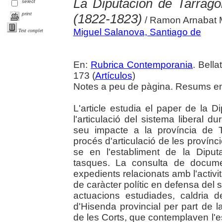
La Diputación de Tarragon
select
print
(1822-1823)
/ Ramon Arnabat 
Miguel Salanova, Santiago de
Text complet
En:
Rubrica Contemporania
. Bella
173 (
Artículos
)
Notes a peu de pàgina. Resums en c
L'article estudia el paper de la 
l'articulació del sistema liberal du
seu impacte a la província de T
procés d'articulació de les provínc
se en l'establiment de la Diput
tasques. La consulta de documen
expedients relacionats amb l'activit
de caràcter polític en defensa del s
actuacions estudiades, caldria d
d'Hisenda provincial per part de la
de les Corts, que contemplaven l'e