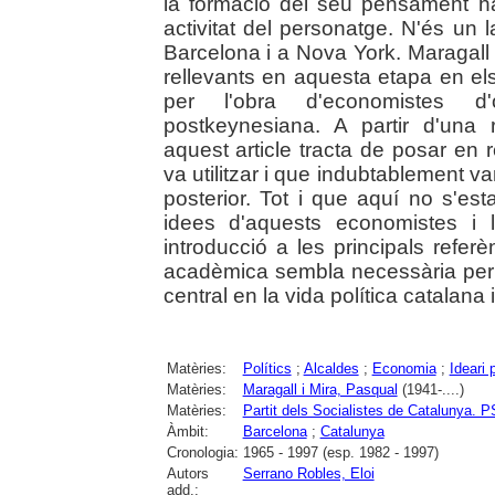
la formació del seu pensament h
activitat del personatge. N'és un
Barcelona i a Nova York. Maragall
rellevants en aquesta etapa en el
per l'obra d'economistes d'o
postkeynesiana. A partir d'una 
aquest article tracta de posar en r
va utilitzar i que indubtablement 
posterior. Tot i que aquí no s'est
idees d'aquests economistes i l'
introducció a les principals ref
acadèmica sembla necessària per
central en la vida política catalana
Matèries:
Polítics
;
Alcaldes
;
Economia
;
Ideari p
Matèries:
Maragall i Mira, Pasqual
(1941-....)
Matèries:
Partit dels Socialistes de Cataluny
Àmbit:
Barcelona
;
Catalunya
Cronologia:
1965 - 1997 (esp. 1982 - 1997)
Autors
Serrano Robles, Eloi
add.: