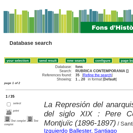
Database search
Database:
fons
Search:
RUBRICA CONTEMPORANIA []
References found:
35
[
Refine the search
]
Showing:
1 .. 20
in format [
Default
]
page 1 of 2
1 / 35
La Represión del anarqui
select
print
del siglo XIX : Pere 
Montjuïc (1896-1897)
Text complet
Text
/ Sant
complet
Izquierdo Ballester, Santiago