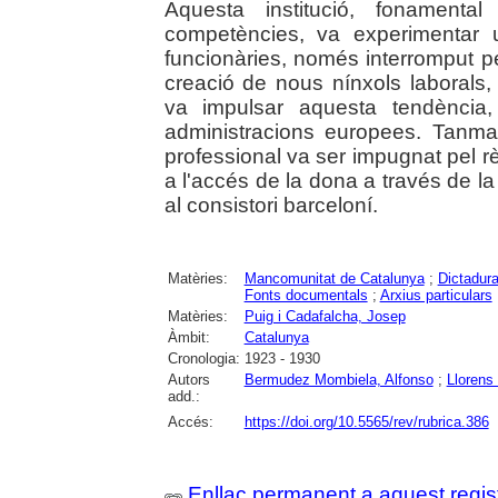
Aquesta institució, fonamen
competències, va experimentar
funcionàries, només interromput p
creació de nous nínxols laborals, 
va impulsar aquesta tendència
administracions europees. Tanmate
professional va ser impugnat pel rè
a l'accés de la dona a través de l
al consistori barceloní.
Matèries:
Mancomunitat de Catalunya
;
Dictadur
Fonts documentals
;
Arxius particulars
Matèries:
Puig i Cadafalcha, Josep
Àmbit:
Catalunya
Cronologia:
1923 - 1930
Autors
Bermudez Mombiela, Alfonso
;
Llorens
add.:
Accés:
https://doi.org/10.5565/rev/rubrica.386
Enllaç permanent a aquest regis