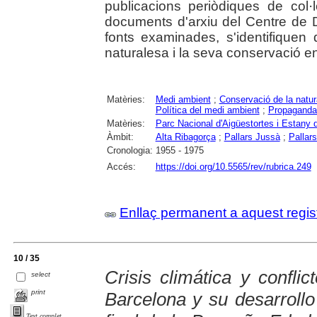
publicacions periòdiques de col·
documents d'arxiu del Centre de D
fonts examinades, s'identifiquen 
naturalesa i la seva conservació en
Matèries:
Medi ambient
;
Conservació de la natur
Política del medi ambient
;
Propaganda 
Matèries:
Parc Nacional d'Aigüestortes i Estany 
Àmbit:
Alta Ribagorça
;
Pallars Jussà
;
Pallar
Cronologia:
1955 - 1975
Accés:
https://doi.org/10.5565/rev/rubrica.249
Enllaç permanent a aquest regis
10 / 35
Crisis climática y conflic
select
print
Barcelona y su desarrollo
Text complet