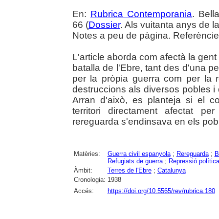
En:
Rubrica Contemporania
. Bell
66 (
Dossier
. Als vuitanta anys de l
Notes a peu de pàgina. Referèncie
L'article aborda com afectà la gent
batalla de l'Ebre, tant des d'una 
per la pròpia guerra com per la r
destruccions als diversos pobles 
Arran d'això, es planteja si el c
territori directament afectat p
rereguarda s'endinsava en els poble
Matèries:
Guerra civil espanyola
;
Rereguarda
;
B
Refugiats de guerra
;
Repressió polític
Àmbit:
Terres de l'Ebre
;
Catalunya
Cronologia:
1938
Accés:
https://doi.org/10.5565/rev/rubrica.180