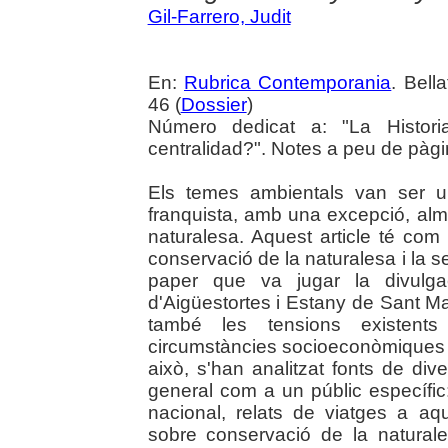
Gil-Farrero, Judit
En:
Rubrica Contemporania
. Bell
46 (
Dossier
)
Número dedicat a: "La Historia
centralidad?". Notes a peu de pàgi
Els temes ambientals van ser u
franquista, amb una excepció, almen
naturalesa. Aquest article té com a
conservació de la naturalesa i la s
paper que va jugar la divulga
d'Aigüestortes i Estany de Sant Maur
també les tensions existents
circumstàncies socioeconòmiques d
això, s'han analitzat fonts de dive
general com a un públic específic:
nacional, relats de viatges a aq
sobre conservació de la natural