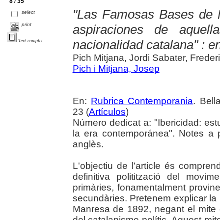
8 / 35
"Las Famosas Bases de M
select
print
aspiraciones de aquell
nacionalidad catalana" : en
Text complet
Pich Mitjana, Jordi Sabater, Freder
Pich i Mitjana, Josep
En:
Rubrica Contemporania
. Bell
23 (
Artículos
)
Número dedicat a: "Ibericidad: est
la era contemporánea". Notes a 
anglès.
L'objectiu de l'article és compren
definitiva politització del movi
primàries, fonamentalment provin
secundàries. Pretenem explicar la 
Manresa de 1892, negant el mite 
del catalanisme polític. Aquest mite