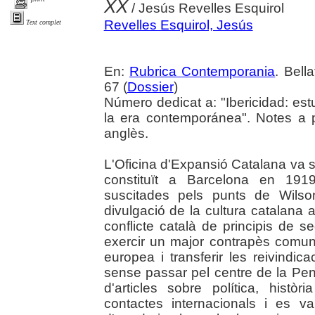
XX
/ Jesús Revelles Esquirol
Revelles Esquirol, Jesús
Text complet
En:
Rubrica Contemporania
. Bell
67 (
Dossier
)
Número dedicat a: "Ibericidad: est
la era contemporánea". Notes a 
anglès.
L'Oficina d'Expansió Catalana va s
constituït a Barcelona en 191
suscitades pels punts de Wilso
divulgació de la cultura catalana a 
conflicte català de principis de s
exercir un major contrapès comun
europea i transferir les reivindic
sense passar pel centre de la Pení
d'articles sobre política, histò
contactes internacionals i es va 