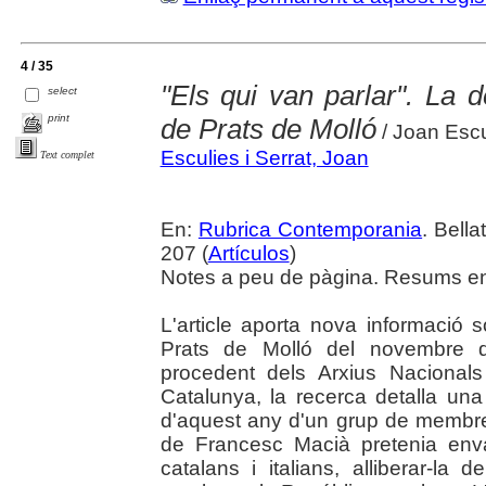
4 / 35
"Els qui van parlar". La 
select
print
de Prats de Molló
/ Joan Escu
Esculies i Serrat, Joan
Text complet
En:
Rubrica Contemporania
. Bella
207 (
Artículos
)
Notes a peu de pàgina. Resums en 
L'article aporta nova informació 
Prats de Molló del novembre d
procedent dels Arxius Nacionals
Catalunya, la recerca detalla un
d'aquest any d'un grup de membre
de Francesc Macià pretenia env
catalans i italians, alliberar-la