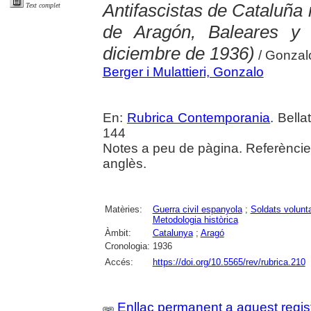
Antifascistas de Cataluña
Text complet
de Aragón, Baleares y 
diciembre de 1936)
/ Gonzalo
Berger i Mulattieri, Gonzalo
En:
Rubrica Contemporania
. Bella
144
Notes a peu de pàgina. Referències
anglès.
Matèries:
Guerra civil espanyola
;
Soldats volunta
Metodologia històrica
Àmbit:
Catalunya
;
Aragó
Cronologia:
1936
Accés:
https://doi.org/10.5565/rev/rubrica.210
Enllaç permanent a aquest regis