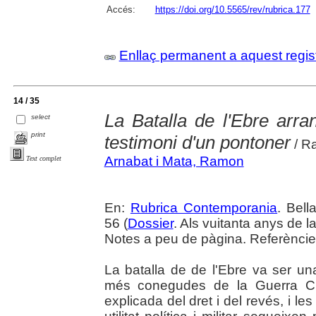
Accés:
https://doi.org/10.5565/rev/rubrica.177
Enllaç permanent a aquest regis
14 / 35
La Batalla de l'Ebre arran
select
print
testimoni d'un pontoner
/ R
Arnabat i Mata, Ramon
Text complet
En:
Rubrica Contemporania
. Bell
56 (
Dossier
. Als vuitanta anys de l
Notes a peu de pàgina. Referèncie
La batalla de de l'Ebre va ser un
més conegudes de la Guerra Civ
explicada del dret i del revés, i le