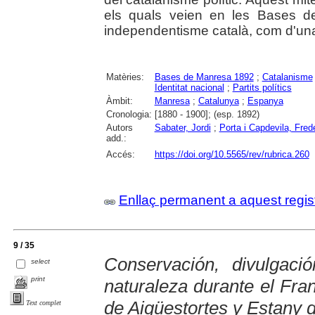
els quals veien en les Bases d
independentisme català, com d'un
Matèries:
Bases de Manresa 1892
;
Catalanisme
Identitat nacional
;
Partits polítics
Àmbit:
Manresa
;
Catalunya
;
Espanya
Cronologia:
[1880 - 1900]; (esp. 1892)
Autors
Sabater, Jordi
;
Porta i Capdevila, Frede
add.:
Accés:
https://doi.org/10.5565/rev/rubrica.260
Enllaç permanent a aquest regis
9 / 35
Conservación, divulgac
select
print
naturaleza durante el Fra
de Aigüestortes y Estany 
Text complet