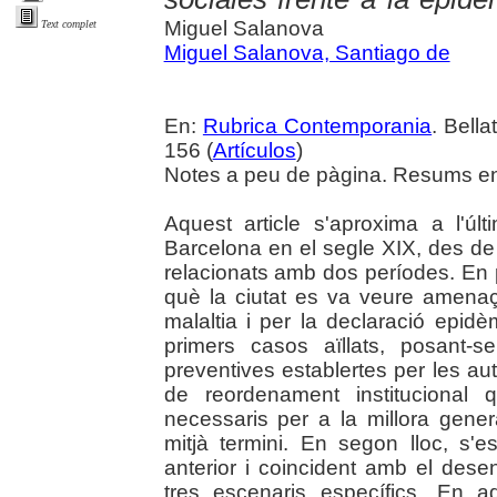
Miguel Salanova
Text complet
Miguel Salanova, Santiago de
En:
Rubrica Contemporania
. Bella
156 (
Artículos
)
Notes a peu de pàgina. Resums en 
Aquest article s'aproxima a l'ú
Barcelona en el segle XIX, des de p
relacionats amb dos períodes. En p
què la ciutat es va veure amenaç
malaltia i per la declaració epid
primers casos aïllats, posant-
preventives establertes per les aut
de reordenament institucional
necessaris per a la millora gener
mitjà termini. En segon lloc, s'
anterior i coincident amb el des
tres escenaris específics. En a