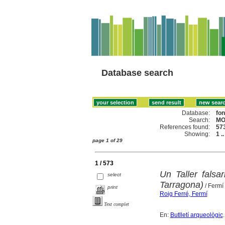
Database search
Database:
fo
Search:
MO
References found:
57
Showing:
1 .
page 1 of 29
1 / 573
Un Taller falsa
select
Tarragona)
/ Fermí
print
Roig Ferré, Fermí
Text complet
En:
Butlletí arqueològic