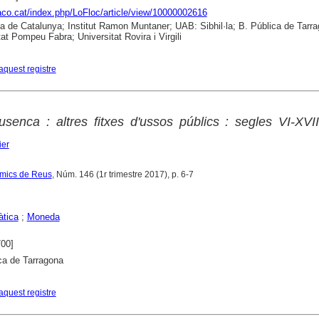
raco.cat/index.php/LoFloc/article/view/10000002616
ca de Catalunya; Institut Ramon Muntaner; UAB: Sibhil·la; B. Pública de Tarr
tat Pompeu Fabra; Universitat Rovira i Virgili
aquest registre
senca : altres fitxes d'ussos públics : segles VI-XVII
ier
 Amics de Reus
, Núm. 146 (1r trimestre 2017), p. 6-7
tica
;
Moneda
700]
ca de Tarragona
aquest registre