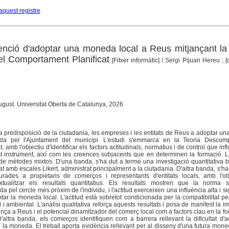
aquest registre
ntenció d'adoptar una moneda local a Reus mitjançant la
l Comportament Planificat
[Fitxer informàtic]
/ Sergi Pijuan Hereu ; [d
August. Universitat Oberta de Catalunya, 2026
la predisposició de la ciutadania, les empreses i les entitats de Reus a adoptar un
da per l'Ajuntament del municipi. L'estudi s'emmarca en la Teoria Descom
 amb l'objectiu d'identificar els factors actitudinals, normatius i de control que inf
st instrument, així com les creences subjacents que en determinen la formació. 
e mètodes mixtos. D'una banda, s'ha dut a terme una investigació quantitativa 
at amb escales Likert, administrat principalment a la ciutadania. D'altra banda, s'han
turades a propietaris de comerços i representants d'entitats locals, amb l'ob
tualitzar els resultats quantitatius. Els resultats mostren que la norma su
a pel cercle més pròxim de l'individu, i l'actitud exerceixen una influència alta i sig
ptar la moneda local. L'actitud està sobretot condicionada per la compatibilitat p
al i ambiental. L'anàlisi qualitativa reforça aquests resultats i posa de manifest la i
nça a Reus i el potencial dinamitzador del comerç local com a factors clau en la f
D'altra banda, els comerços identifiquen com a barrera rellevant la dificultat d'
 la moneda. El treball aporta evidència rellevant per al disseny d'una futura mone