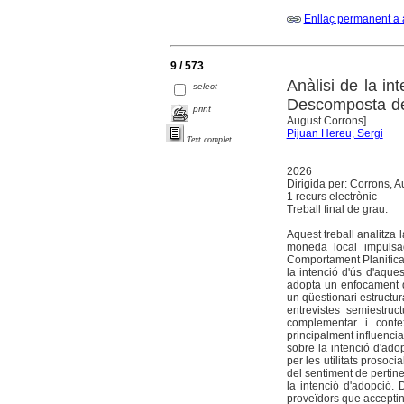
Enllaç permanent a 
9 / 573
Anàlisi de la i
select
Descomposta de
print
August Corrons]
Pijuan Hereu, Sergi
Text complet
2026
Dirigida per: Corrons, 
1 recurs electrònic
Treball final de grau.
Aquest treball analitza 
moneda local impulsa
Comportament Planificat,
la intenció d'ús d'aque
adopta un enfocament d
un qüestionari estructur
entrevistes semiestruc
complementar i contex
principalment influenciad
sobre la intenció d'ado
per les utilitats prosoci
del sentiment de pertine
la intenció d'adopció. 
proveïdors que acceptin