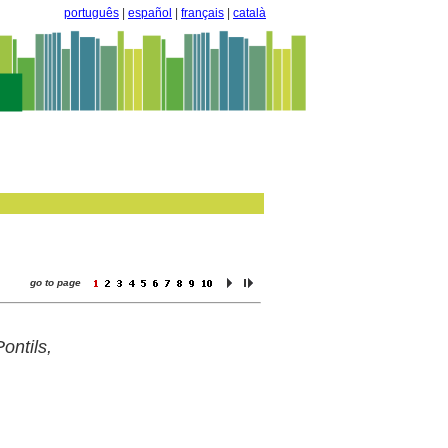
português
|
español
|
français
|
català
go to page
ontils,