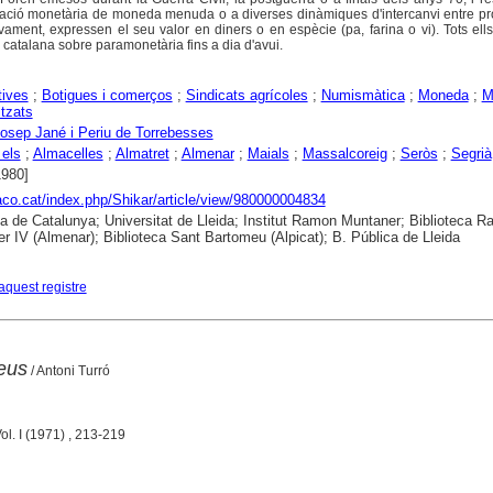
culació monetària de moneda menuda o a diverses dinàmiques d'intercanvi entre pr
vament, expressen el seu valor en diners o en espècie (pa, farina o vi). Tots ell
ia catalana sobre paramonetària fins a dia d'avui.
tives
;
Botigues i comerços
;
Sindicats agrícoles
;
Numismàtica
;
Moneda
;
M
itzats
sep Jané i Periu de Torrebesses
els
;
Almacelles
;
Almatret
;
Almenar
;
Maials
;
Massalcoreig
;
Seròs
;
Segrià
1980]
raco.cat/index.php/Shikar/article/view/980000004834
ca de Catalunya; Universitat de Lleida; Institut Ramon Muntaner; Biblioteca 
r IV (Almenar); Biblioteca Sant Bartomeu (Alpicat); B. Pública de Lleida
aquest registre
Reus
/ Antoni Turró
Vol. I (1971) , 213-219