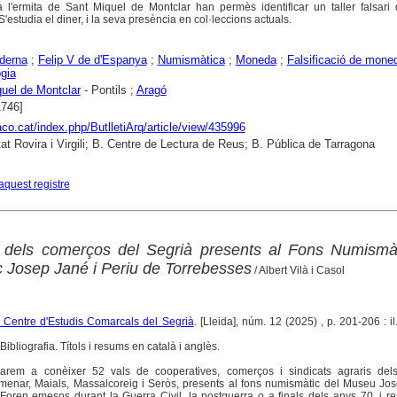
a l'ermita de Sant Miquel de Montclar han permès identificar un taller falsari
'estudia el diner, i la seva presència en col·leccions actuals.
derna
;
Felip V de d'Espanya
;
Numismàtica
;
Moneda
;
Falsificació de mone
gia
uel de Montclar
- Pontils ;
Aragó
1746]
raco.cat/index.php/ButlletiArq/article/view/435996
tat Rovira i Virgili; B. Centre de Lectura de Reus; B. Pública de Tarragona
aquest registre
s dels comerços del Segrià presents al Fons Numismàt
 Josep Jané i Periu de Torrebesses
/ Albert Vilà i Casol
l Centre d'Estudis Comarcals del Segrià
. [Lleida], núm. 12 (2025) , p. 201-206 : il.
ibliografia. Títols i resums en català i anglès.
onarem a conèixer 52 vals de cooperatives, comerços i sindicats agraris del
Almenar, Maials, Massalcoreig i Seròs, presents al fons numismàtic del Museu Jo
 Foren emesos durant la Guerra Civil, la postguerra o a finals dels anys 70, i 