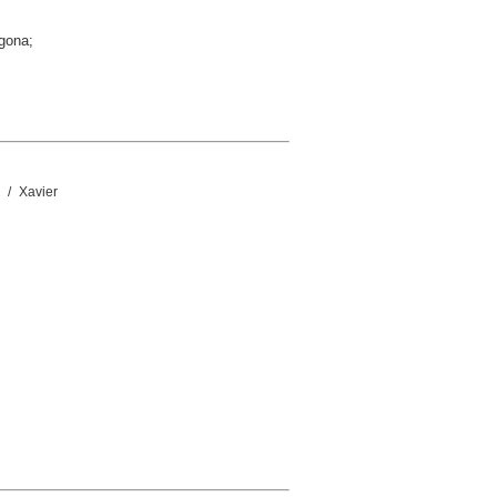
agona;
/ Xavier