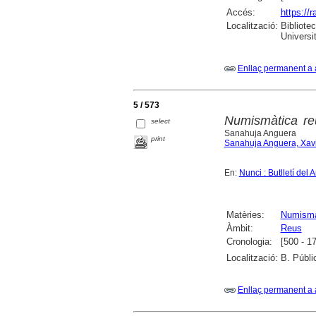
Accés:
https://
Localització:
Bibliote
Universi
Enllaç permanent a 
5 / 573
Numismàtica reu
select
Sanahuja Anguera
print
Sanahuja Anguera, Xav
En:
Nunci : Butlletí del
Matèries:
Numismà
Àmbit:
Reus
Cronologia:
[500 - 1
Localització:
B. Públi
Enllaç permanent a 