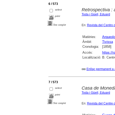
6 / 573
Retrospectiva : 
select
Toda i Güell, Eduard
print
En:
Revista del Centro 
Text complet
Matèries:
Arqueolo
Àmbit:
Tivissa
Cronologia:
[1858]
Accés:
https://
Localització:
B. Centr
Enllaç permanent a 
7 / 573
Casa de Moned
select
Toda i Güell, Eduard
print
En:
Revista del Centre 
Text complet