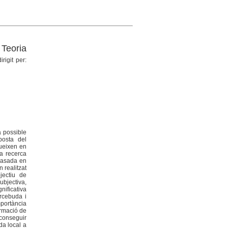
 Teoria
irigit per:
a possible
posta del
lueixen en
La recerca
basada en
 realitzat
jectiu de
bjectiva,
nificativa
ercebuda i
mportància
ormació de
aconseguir
da local a