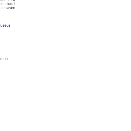
oductors i
s restaven
useus
Ramon