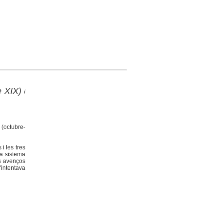
e XIX)
/
(octubre-
i les tres
 a sistema
ls avenços
'intentava