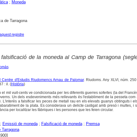
tica
;
Moneda
ca de Tarragona
aquest registre
 falsificació de la moneda al Camp de Tarragona (segl
Tomàs
del Centre d'Estudis Riudomencs Arnau de Palomar
. Riudoms. Any XLVI, núm. 250 
: il. (
Història
)
l mil vuit-cents ve condicionada per les diferents guerres sofertes (la del Francès 
governs. Un dels esdeveniments més rellevants és l'establiment de la pesseta com
. L'interès a falsificar les peces de metall rau en els elevats guanys obtinguts i e
'abaratiment de la plata. Es considerava un delicte castigat amb presó i multes, i s
lància per localitzar les fàbriques i les persones que les feien circular.
;
Emissió de moneda
;
Falsificació de moneda
;
Premsa
 Tarragona
1900]