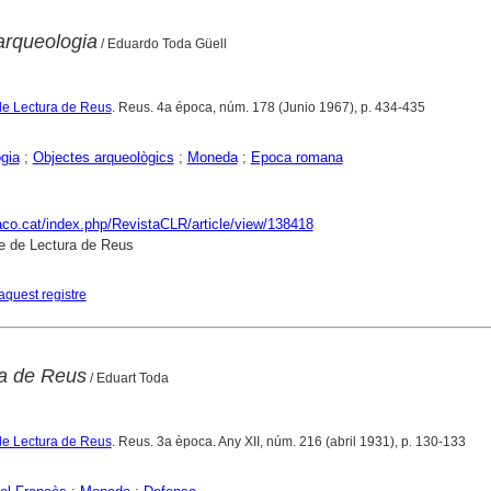
arqueologia
/ Eduardo Toda Güell
de Lectura de Reus
. Reus. 4a época, núm. 178 (Junio 1967), p. 434-435
gia
;
Objectes arqueològics
;
Moneda
;
Epoca romana
raco.cat/index.php/RevistaCLR/article/view/138418
e de Lectura de Reus
aquest registre
a de Reus
/ Eduart Toda
de Lectura de Reus
. Reus. 3a època. Any XII, núm. 216 (abril 1931), p. 130-133