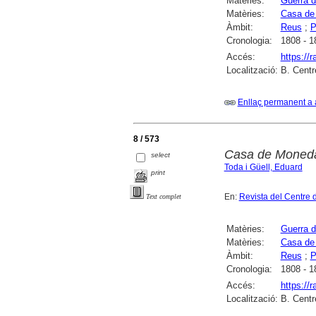
Matèries:
Guerra d
Matèries:
Casa de
Àmbit:
Reus
;
P
Cronologia:
1808 - 1
Accés:
https://
Localització:
B. Centr
Enllaç permanent a 
8 / 573
Casa de Moned
select
Toda i Güell, Eduard
print
En:
Revista del Centre 
Text complet
Matèries:
Guerra d
Matèries:
Casa de
Àmbit:
Reus
;
P
Cronologia:
1808 - 1
Accés:
https://
Localització:
B. Centr