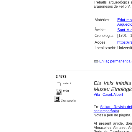
Treballs arqueològics 
aragonesos de Felip V. S
Matèries:
Edat mo
Arqueolo
Àmbit:
Sant Miq
Cronologia:
[1701 - 
Accés:
https://
Localització:
Universi
Enllaç permanent a 
2 / 573
Els Vals inèdit
select
Museu Etnològic
print
Vilà i Casol, Albert
Text complet
En:
Shikar : Revista de
contemporània
)
Notes a peu de pàgina. B
Al present article, d
Almacelles, Almatret, 
Periu, de Torrebesses.