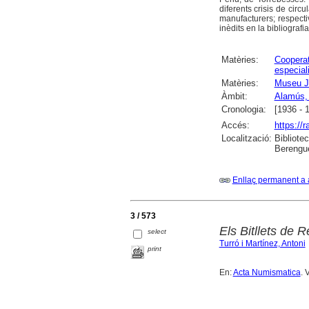
diferents crisis de cir
manufacturers; respecti
inèdits en la bibliograf
Matèries:
Coopera
especial
Matèries:
Museu Jo
Àmbit:
Alamús, 
Cronologia:
[1936 - 
Accés:
https://
Localització:
Bibliote
Berengue
Enllaç permanent a 
3 / 573
Els Bitllets de 
select
Turró i Martínez, Antoni
print
En:
Acta Numismatica
. 