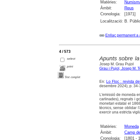
Matèries:
Numismà
Àmbit:
Reus
Cronologia:
[1971]
Localització:
B. Públi
Enllaç permanent a 
4 / 573
Apunts sobre la
select
Josep M. Grau Pujol
print
Grau i Pujol, Josep M. 
Text complet
En:
Lo Floc : revista 
desembre 2024), p. 34-37 
L'emissió de moneda en e
carlinades), regnats i 
monetari estatal el 1868
tècnics, sense oblidar l
exercir una estricta vigi
Matèries:
Moneda
Àmbit:
Camp de
Cronologia:
[1801 - 