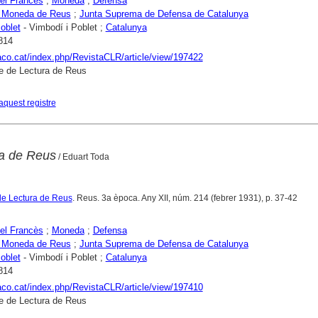
el Francès
;
Moneda
;
Defensa
 Moneda de Reus
;
Junta Suprema de Defensa de Catalunya
oblet
- Vimbodí i Poblet ;
Catalunya
814
raco.cat/index.php/RevistaCLR/article/view/197422
e de Lectura de Reus
aquest registre
a de Reus
/ Eduart Toda
de Lectura de Reus
. Reus. 3a època. Any XII, núm. 214 (febrer 1931), p. 37-42
el Francès
;
Moneda
;
Defensa
 Moneda de Reus
;
Junta Suprema de Defensa de Catalunya
oblet
- Vimbodí i Poblet ;
Catalunya
814
raco.cat/index.php/RevistaCLR/article/view/197410
e de Lectura de Reus