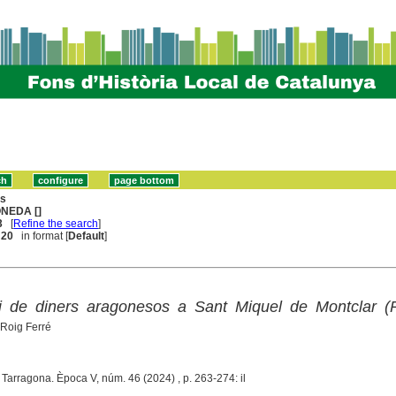
ns
NEDA []
3
[
Refine the search
]
. 20
in format [
Default
]
ri de diners aragonesos a Sant Miquel de Montclar (P
 Roig Ferré
. Tarragona. Època V, núm. 46 (2024) , p. 263-274: il