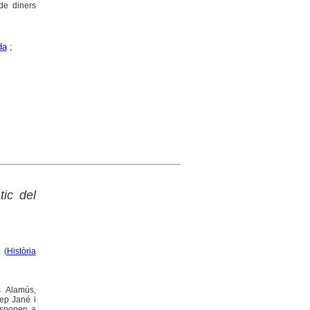
 de diners
da
;
ic del
 (
Història
s Alamús,
sep Jané i
responen a