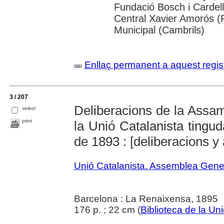
Fundació Bosch i Cardell
Central Xavier Amorós (
Municipal (Cambrils)
Enllaç permanent a aquest regis
3 / 207
Deliberacions de la Assa
select
print
la Unió Catalanista ting
de 1893 : [deliberacions y 
Unió Catalanista. Assemblea Gene
Barcelona : La Renaixensa, 1895
176 p. ; 22 cm (
Biblioteca de la Un