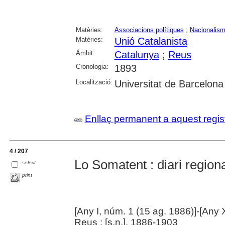
Matèries:
Associacions polítiques
;
Nacionalis
Matèries:
Unió Catalanista
Àmbit:
Catalunya
;
Reus
Cronologia:
1893
Localització:
Universitat de Barcelona
Enllaç permanent a aquest regis
4 / 207
Lo Somatent : diari regiona
select
print
[Any I, núm. 1 (15 ag. 1886)]-[Any XV
Reus : [s.n.], 1886-1903