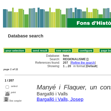
Database search
Database:
fons
Search:
REGIONALISME []
References found:
207
[
Refine the search
]
Showing:
1 .. 20
in format [
Default
]
page 1 of 11
1 / 207
Manyé i Flaquer, un con
select
print
Bargalló i Valls
Bargalló i Valls, Josep
Text complet