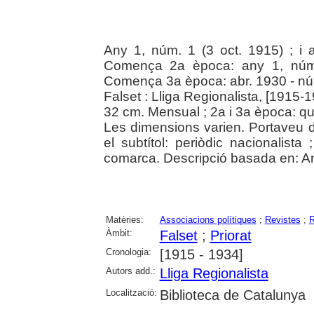
Any 1, núm. 1 (3 oct. 1915) ; i 
Comença 2a època: any 1, núm.
Comença 3a època: abr. 1930 - nú
Falset : Lliga Regionalista, [1915-
32 cm. Mensual ; 2a i 3a època: qu
Les dimensions varien. Portaveu d
el subtítol: periòdic nacionalista
comarca. Descripció basada en: An
Matèries:
Associacions polítiques
;
Revistes
;
R
Àmbit:
Falset
;
Priorat
Cronologia:
[1915 - 1934]
Autors add.:
Lliga Regionalista
Localització:
Biblioteca de Catalunya