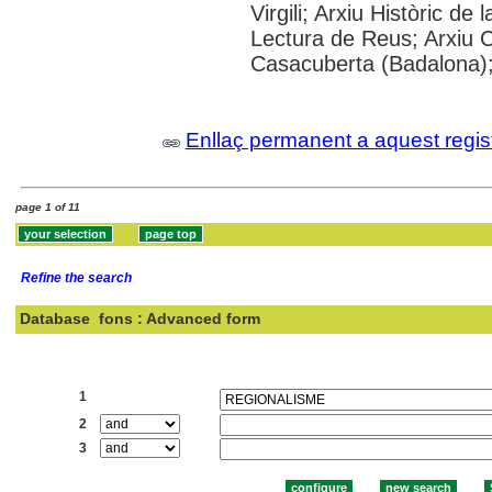
Virgili; Arxiu Històric de
Lectura de Reus; Arxiu 
Casacuberta (Badalona)
Enllaç permanent a aquest regis
page 1 of 11
Refine the search
Database
fons : Advanced form
Search:
1
2
3