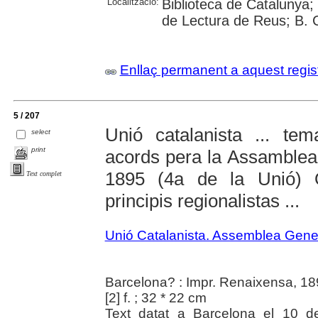
Localització:
Biblioteca de Catalunya;
de Lectura de Reus; B. 
Enllaç permanent a aquest regis
5 / 207
Unió catalanista ... te
select
print
acords pera la Assamblea
1895 (4a de la Unió) 
Text complet
principis regionalistas ...
Unió Catalanista. Assemblea Gene
Barcelona? : Impr. Renaixensa, 1
[2] f. ; 32 * 22 cm
Text datat a Barcelona el 10 d