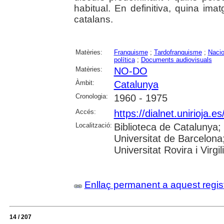
habitual. En definitiva, quina ima
catalans.
Matèries:
Franquisme
;
Tardofranquisme
;
Naci
política
;
Documents audiovisuals
Matèries:
NO-DO
Àmbit:
Catalunya
Cronologia:
1960 - 1975
Accés:
https://dialnet.unirioja.
Localització:
Biblioteca de Catalunya;
Universitat de Barcelona
Universitat Rovira i Virgil
Enllaç permanent a aquest regis
14 / 207