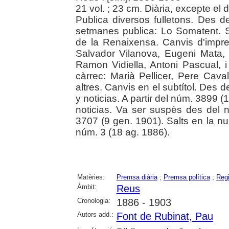
21 vol. ; 23 cm. Diària, excepte el d
Publica diversos fulletons. Des 
setmanes publica: Lo Somatent. S
de la Renaixensa. Canvis d'impre
Salvador Vilanova, Eugeni Mata, 
Ramon Vidiella, Antoni Pascual, i 
càrrec: Marià Pellicer, Pere Caval
altres. Canvis en el subtítol. Des d
y noticias. A partir del núm. 3899 (1
noticias. Va ser suspès des del 
3707 (9 gen. 1901). Salts en la n
núm. 3 (18 ag. 1886).
Matèries:
Premsa diària
;
Premsa política
;
Reg
Àmbit:
Reus
Cronologia:
1886 - 1903
Autors add.:
Font de Rubinat, Pau