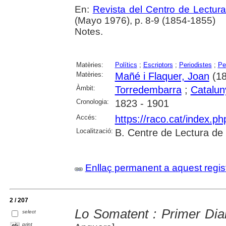
En:
Revista del Centro de Lectur
(Mayo 1976), p. 8-9 (1854-1855)
Notes.
Matèries:
Polítics
;
Escriptors
;
Periodistes
;
Pe
Matèries:
Mañé i Flaquer, Joan
(18
Àmbit:
Torredembarra
;
Catalun
Cronologia:
1823 - 1901
Accés:
https://raco.cat/index.p
Localització:
B. Centre de Lectura de
Enllaç permanent a aquest regis
2 / 207
Lo Somatent : Primer Diar
select
print