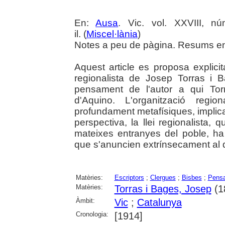
En:
Ausa
. Vic. vol. XXVIII, n
il. (
Miscel·lània
)
Notes a peu de pàgina. Resums en 
Aquest article es proposa explicit
regionalista de Josep Torras i 
pensament de l'autor a qui To
d'Aquino. L'organització regio
profundament metafísiques, implic
perspectiva, la llei regionalista,
mateixes entranyes del poble, ha 
que s'anuncien extrínsecament al q
Matèries:
Escriptors
;
Clergues
;
Bisbes
;
Pensa
Matèries:
Torras i Bages, Josep
(1
Àmbit:
Vic
;
Catalunya
Cronologia:
[1914]