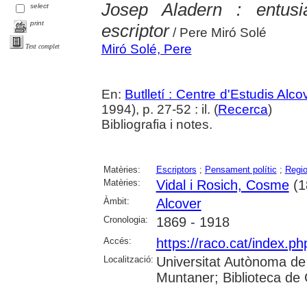
Josep Aladern : entusias
select
print
escriptor
/ Pere Miró Solé
Miró Solé, Pere
Text complet
En:
Butlletí : Centre d'Estudis Alc
1994), p. 27-52 : il. (
Recerca
)
Bibliografia i notes.
Matèries:
Escriptors
;
Pensament polític
;
Regi
Matèries:
Vidal i Rosich, Cosme
(1
Àmbit:
Alcover
Cronologia:
1869 - 1918
Accés:
https://raco.cat/index.ph
Localització:
Universitat Autònoma de
Muntaner; Biblioteca de