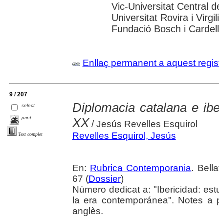
Vic-Universitat Central d
Universitat Rovira i Virg
Fundació Bosch i Cardell
Enllaç permanent a aquest regis
9 / 207
Diplomacia catalana e ibe
select
print
XX
/ Jesús Revelles Esquirol
Revelles Esquirol, Jesús
Text complet
En:
Rubrica Contemporania
. Bell
67 (
Dossier
)
Número dedicat a: "Ibericidad: est
la era contemporánea". Notes a 
anglès.