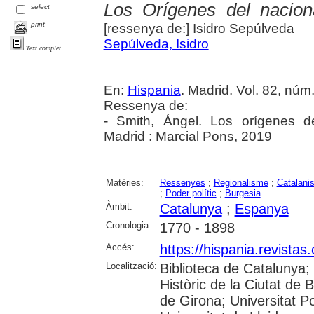
Los Orígenes del nacion
select
print
[ressenya de:] Isidro Sepúlveda
Sepúlveda, Isidro
Text complet
En:
Hispania
. Madrid. Vol. 82, núm
Ressenya de:
- Smith, Ángel. Los orígenes d
Madrid : Marcial Pons, 2019
Matèries:
Ressenyes
;
Regionalisme
;
Catalani
;
Poder polític
;
Burgesia
Àmbit:
Catalunya
;
Espanya
Cronologia:
1770 - 1898
Accés:
https://hispania.revistas
Localització:
Biblioteca de Catalunya;
Històric de la Ciutat de 
de Girona; Universitat Po