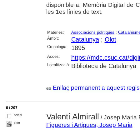
disponible a: Memòria Digital de Ca
les 1es línies de text.
Matèries:
Associacions polítiques
;
Catalanism
Àmbit:
Catalunya
;
Olot
Cronologia:
1895
Accés:
https://mdc.csuc.cat/digi
Localització:
Biblioteca de Catalunya
Enllaç permanent a aquest regis
6 / 207
Valentí Almirall
select
/ Josep Maria F
print
Figueres i Artigues, Josep Maria