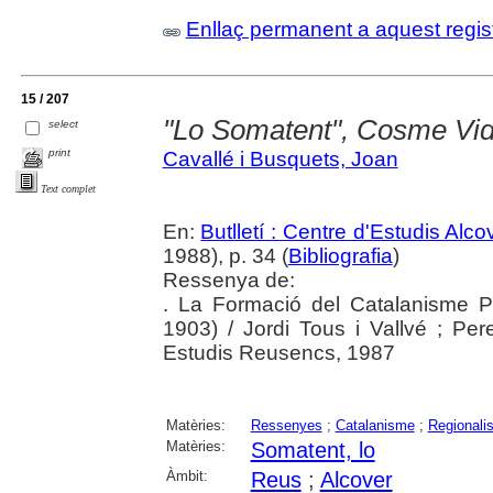
Enllaç permanent a aquest regis
15 / 207
"Lo Somatent", Cosme Vida
select
print
Cavallé i Busquets, Joan
Text complet
En:
Butlletí : Centre d'Estudis Alc
1988), p. 34 (
Bibliografia
)
Ressenya de:
. La Formació del Catalanisme P
1903) / Jordi Tous i Vallvé ; Per
Estudis Reusencs, 1987
Matèries:
Ressenyes
;
Catalanisme
;
Regionali
Matèries:
Somatent, lo
Àmbit:
Reus
;
Alcover