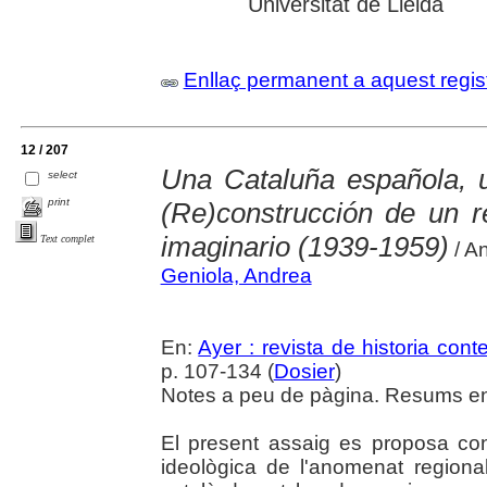
Universitat de Lleida
Enllaç permanent a aquest regis
12 / 207
Una Cataluña española, 
select
print
(Re)construcción de un re
imaginario (1939-1959)
Text complet
/ A
Geniola, Andrea
En:
Ayer : revista de historia co
p. 107-134 (
Dosier
)
Notes a peu de pàgina. Resums en 
El present assaig es proposa cont
ideològica de l'anomenat regiona