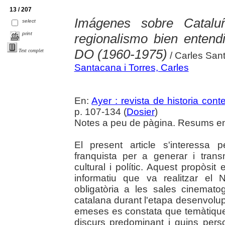
13 / 207
Imágenes sobre Catalu
select
print
regionalismo bien entend
DO (1960-1975)
Text complet
/ Carles Sant
Santacana i Torres, Carles
En:
Ayer : revista de historia co
p. 107-134 (
Dosier
)
Notes a peu de pàgina. Resums en 
El present article s'interessa
franquista per a generar i tran
cultural i polític. Aquest propòsit
informatiu que va realitzar el 
obligatòria a les sales cinemato
catalana durant l'etapa desenvolup
emeses es constata que temàtiques
discurs predominant i quins per