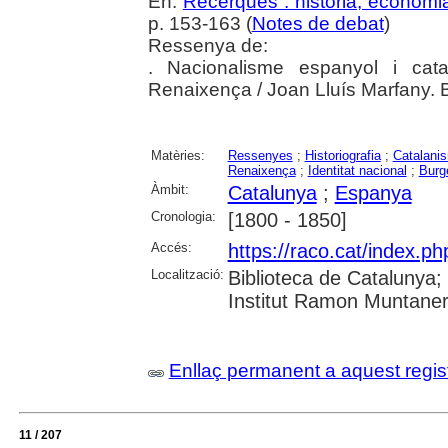
En:
Recerques : història, economia
p. 153-163 (
Notes de debat
)
Ressenya de:
. Nacionalisme espanyol i cata
Renaixença / Joan Lluís Marfany. 
Matèries:
Ressenyes
;
Historiografia
;
Catalani
Renaixença
;
Identitat nacional
;
Burg
Àmbit:
Catalunya
;
Espanya
Cronologia:
[1800 - 1850]
Accés:
https://raco.cat/index.p
Localització:
Biblioteca de Catalunya
Institut Ramon Muntaner;
Enllaç permanent a aquest regis
11 / 207