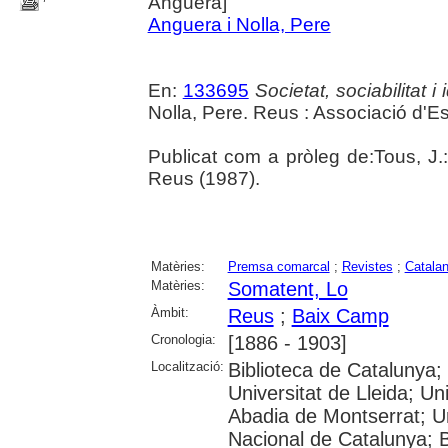
Anguera]
Anguera i Nolla, Pere
En:
133695
Societat, sociabilitat 
Nolla, Pere. Reus : Associació d'
Publicat com a pròleg de:Tous, J.:
Reus (1987).
Matèries:
Premsa comarcal
;
Revistes
;
Catala
Matèries:
Somatent, Lo
Àmbit:
Reus
;
Baix Camp
Cronologia:
[1886 - 1903]
Localització:
Biblioteca de Catalunya;
Universitat de Lleida; U
Abadia de Montserrat; Univ
Nacional de Catalunya; 