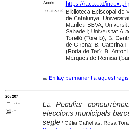
Accés:
https://raco.cat/index.p
Localització:
Biblioteca Episcopal de V
de Catalunya; Universita
Manlleu BBVA; Universitat 
Sabadell; Universitat Au
Torelló (Torelló); B. Cen
de Girona; B. Caterina 
(Roda de Ter); B. Antoni 
Marquès de Remisa (Sant
Enllaç permanent a aquest regis
20 / 207
La Peculiar concurrènci
select
print
eleccions municipals bar
segle
/ Cèlia Cañellas, Rosa Tor