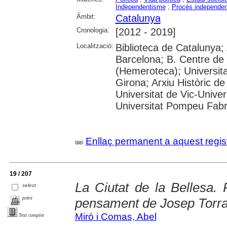
Independentisme
;
Procés independen
Àmbit:
Catalunya
Cronologia:
[2012 - 2019]
Localització:
Biblioteca de Catalunya; 
Barcelona; B. Centre de
(Hemeroteca); Universita
Girona; Arxiu Històric de
Universitat de Vic-Univer
Universitat Pompeu Fabra;
Enllaç permanent a aquest regis
19 / 207
La Ciutat de la Bellesa. 
select
print
pensament de Josep Torra
Miró i Comas, Abel
Text complet