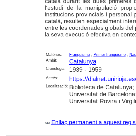
català durant les dues primeres d
l'estudi de la manipulació propic
institucions provincials i personal p
català, resulten especialment inter
entre les coordenades globals del pr
la seva execució efectiva en conte
Matèries:
Franquisme
;
Primer franquisme
;
Nac
Àmbit:
Catalunya
Cronologia:
1939 - 1959
Accés:
https://dialnet.unirioja.
Localització:
Biblioteca de Catalunya;
Universitat de Barcelona
Universitat Rovira i Virgil
Enllaç permanent a aquest regis