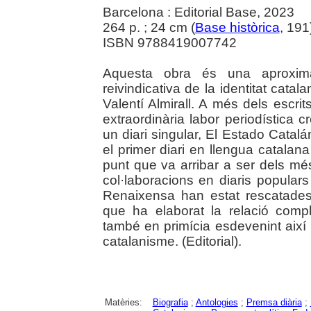
Barcelona : Editorial Base, 2023
264 p. ; 24 cm (
Base històrica
, 191
ISBN 9788419007742
Aquesta obra és una aproxima
reivindicativa de la identitat catal
Valentí Almirall. A més dels escrit
extraordinària labor periodística cr
un diari singular, El Estado Catalá
el primer diari en llengua catalana 
punt que va arribar a ser dels m
col·laboracions en diaris popular
Renaixensa han estat rescatades 
que ha elaborat la relació compl
també en primícia esdevenint així 
catalanisme. (Editorial).
Matèries:
Biografia
;
Antologies
;
Premsa diària
;