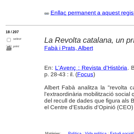
Enllaç permanent a aquest regis
18 / 207
La Revolta catalana, un p
select
print
Fabà i Prats, Albert
En:
L'Avenç : Revista d'Història
. 
p. 28-43 : il. (
Focus
)
Albert Fabà analitza la "revolta c
l'extraordinària mobilització social 
del recull de dades que figura als
el Centre d'Estudis d'Opinió (CEO)
Matèries:
Política
;
Vida política
;
Estudi sociol