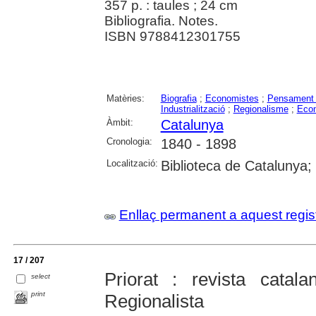
357 p. : taules ; 24 cm
Bibliografia. Notes.
ISBN 9788412301755
Matèries:
Biografia
;
Economistes
;
Pensament
Industrialització
;
Regionalisme
;
Eco
Àmbit:
Catalunya
Cronologia:
1840 - 1898
Localització:
Biblioteca de Catalunya;
Enllaç permanent a aquest regis
17 / 207
Priorat : revista catal
select
print
Regionalista