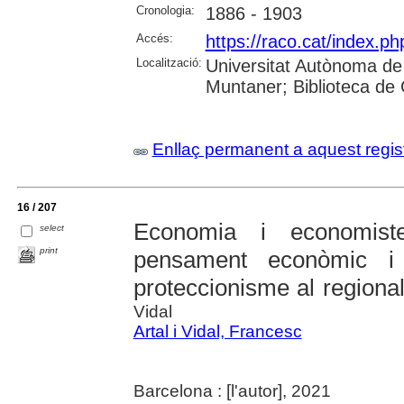
Cronologia:
1886 - 1903
Accés:
https://raco.cat/index.ph
Localització:
Universitat Autònoma de
Muntaner; Biblioteca de
Enllaç permanent a aquest regis
16 / 207
Economia i economist
select
print
pensament econòmic i 
proteccionisme al region
Vidal
Artal i Vidal, Francesc
Barcelona : [l'autor], 2021