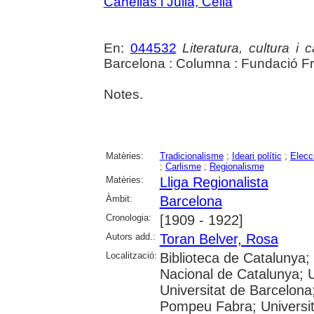
Cañellas i Julià, Cèlia
En:
044532
Literatura, cultura i
Barcelona : Columna : Fundació Fr
Notes.
Matèries:
Tradicionalisme
;
Ideari polític
;
Elecc
;
Carlisme
;
Regionalisme
Matèries:
Lliga Regionalista
Àmbit:
Barcelona
Cronologia:
[1909 - 1922]
Autors add.:
Toran Belver, Rosa
Localització:
Biblioteca de Catalunya;
Nacional de Catalunya; 
Universitat de Barcelona;
Pompeu Fabra; Universita