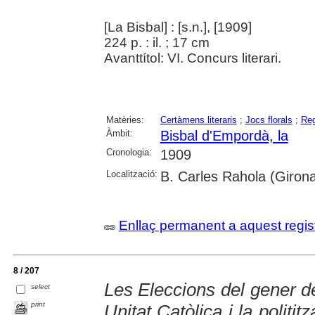
[La Bisbal] : [s.n.], [1909]
224 p. : il. ; 17 cm
Avanttítol: VI. Concurs literari.
Matèries:
Certàmens literaris
;
Jocs florals
;
Reg
Àmbit:
Bisbal d'Empordà, la
Cronologia:
1909
Localització:
B. Carles Rahola (Giron
Enllaç permanent a aquest regis
8 / 207
Les Eleccions del gener de
select
print
Unitat Catòlica i la politit