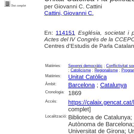
per Giovanni C. Cattini
Text complet
Cattini, Giovanni C.
En:
114151
Església, societat i
Actes del IV Congrés de la CCEP
Centres d'Estudis de Parla Catala
Matèries:
Sexenni democràtic
;
Conflictivitat so
;
Catolicisme
;
Regionalisme
;
Program
Matèries:
Unitat Catòlica
Àmbit:
Barcelona
;
Catalunya
Cronologia:
1869
Accés:
https://calaix.gencat.ca
complet]
Localització:
Biblioteca de Catalunya;
Autònoma de Barcelona; 
Universitat de Girona; Un