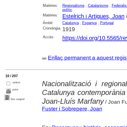
Matèries:
Regionalisme
;
Catalanisme
;
Federali
polític
Matèries:
Estelrich i Artigues, Joan
Àmbit:
Catalunya
;
Espanya
;
Portugal
Cronologia:
1919
Accés:
https://doi.org/10.5565/re
Enllaç permanent a aquest regis
10 / 207
Nacionalització i region
select
print
Catalunya contemporània :
Joan-Lluís Marfany
Text complet
/ Joan F
Fuster i Sobrepere, Joan