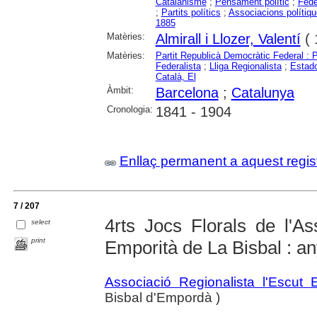
Catalanisme
;
Pensament polític
;
Fede
;
Partits polítics
;
Associacions polítiq
1885
Matèries:
Almirall i Llozer, Valentí
( 
Matèries:
Partit Republicà Democràtic Federal :
Federalista
;
Lliga Regionalista
;
Estado
Català, El
Àmbit:
Barcelona
;
Catalunya
Cronologia:
1841 - 1904
Enllaç permanent a aquest regis
7 / 207
4rts Jocs Florals de l'As
select
print
Emporità de La Bisbal : a
Associació Regionalista l'Escut 
Bisbal d'Empordà )