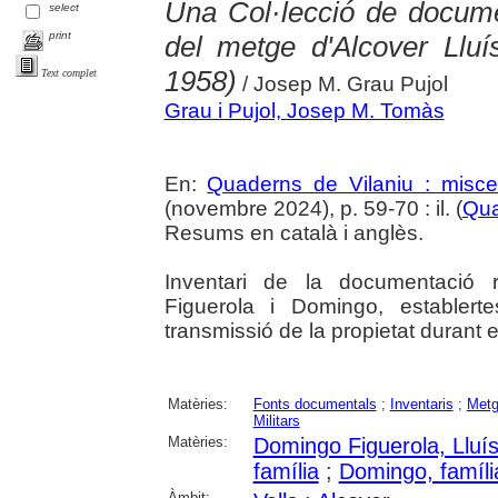
Una Col·lecció de docume
select
print
del metge d'Alcover Llu
1958)
Text complet
/ Josep M. Grau Pujol
Grau i Pujol, Josep M. Tomàs
En:
Quaderns de Vilaniu : miscel
(novembre 2024), p. 59-70 : il. (
Qua
Resums en català i anglès.
Inventari de la documentació r
Figuerola i Domingo, establerte
transmissió de la propietat durant 
Matèries:
Fonts documentals
;
Inventaris
;
Met
Militars
Matèries:
Domingo Figuerola, Lluí
família
;
Domingo, famíli
Àmbit: