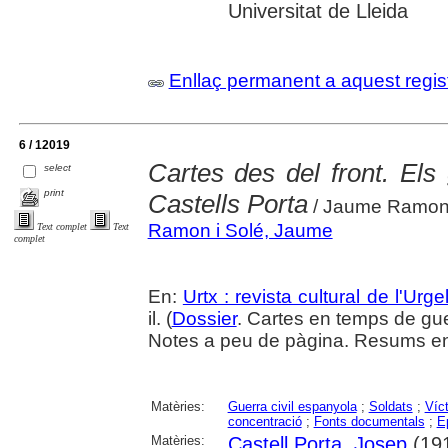
Universitat de Lleida
Enllaç permanent a aquest regis
6 / 12019
Cartes des del front. E
select
print
Castells Porta
/ Jaume Ramon
Ramon i Solé, Jaume
Text complet
Text
complet
En:
Urtx : revista cultural de l'Urgel
il. (
Dossier
. Cartes en temps de gu
Notes a peu de pàgina. Resums en 
Matèries:
Guerra civil espanyola
;
Soldats
;
Víc
concentració
;
Fonts documentals
;
Ep
Matèries:
Castell Porta, Josep
(191