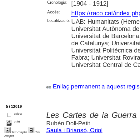
Cronologia:
[1904 - 1912]
Accés:
https://raco.cat/index.p
Localització:
UAB: Humanitats (Hemer
Universitat Autònoma de
Universitat de Barcelona;
de Catalunya; Universitat
Universitat Politècnica 
Fabra; Universitat Rovira 
Universitat Central de C
Enllaç permanent a aquest regis
5 / 12019
Les Cartes de la Guerra
select
print
Rubèn Doll-Petit
Saula i Briansó, Oriol
Text complet
Text
complet