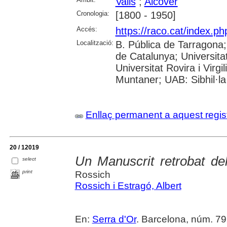
Valls
;
Alcover
Cronologia:
[1800 - 1950]
Accés:
https://raco.cat/index.p
Localització:
B. Pública de Tarragona
de Catalunya; Universita
Universitat Rovira i Virgi
Muntaner; UAB: Sibhil·la
Enllaç permanent a aquest regis
20 / 12019
Un Manuscrit retrobat del
select
print
Rossich
Rossich i Estragó, Albert
En:
Serra d'Or
. Barcelona, núm. 792