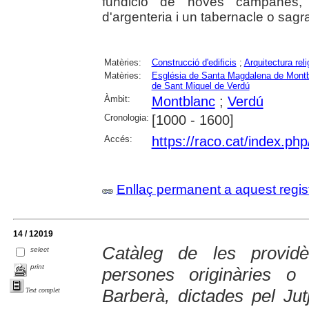
fundició de noves campanes, 
d'argenteria i un tabernacle o sagrar
Matèries:
Construcció d'edificis
;
Arquitectura reli
Matèries:
Església de Santa Magdalena de Mont
de Sant Miquel de Verdú
Àmbit:
Montblanc
;
Verdú
Cronologia:
[1000 - 1600]
Accés:
https://raco.cat/index.ph
Enllaç permanent a aquest regis
14 / 12019
Catàleg de les providèn
select
print
persones originàries 
Barberà, dictades pel Jut
Text complet