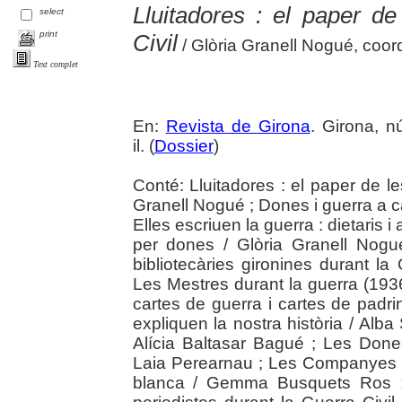
Lluitadores : el paper d
select
print
Civil
/ Glòria Granell Nogué, coor
Text complet
En:
Revista de Girona
. Girona, n
il. (
Dossier
)
Conté: Lluitadores : el paper de le
Granell Nogué ; Dones i guerra a c
Elles escriuen la guerra : dietaris i
per dones / Glòria Granell Nogué
bibliotecàries gironines durant la
Les Mestres durant la guerra (193
cartes de guerra i cartes de pad
expliquen la nostra història / Alba
Alícia Baltasar Bagué ; Les Done
Laia Perearnau ; Les Companyes del 
blanca / Gemma Busquets Ros ; 