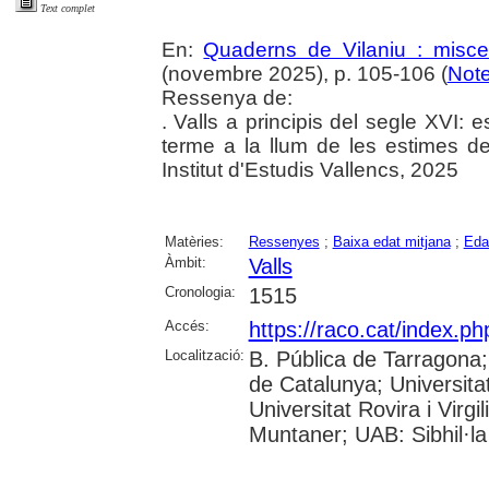
Text complet
En:
Quaderns de Vilaniu : miscel
(novembre 2025), p. 105-106 (
Note
Ressenya de:
. Valls a principis del segle XVI: 
terme a la llum de les estimes de 
Institut d'Estudis Vallencs, 2025
Matèries:
Ressenyes
;
Baixa edat mitjana
;
Eda
Àmbit:
Valls
Cronologia:
1515
Accés:
https://raco.cat/index.p
Localització:
B. Pública de Tarragona
de Catalunya; Universita
Universitat Rovira i Virgi
Muntaner; UAB: Sibhil·la