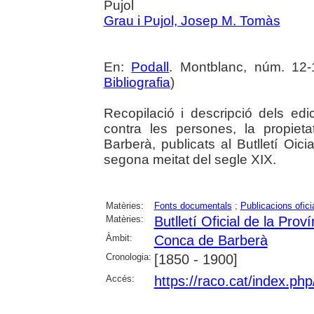
Pujol
Grau i Pujol, Josep M. Tomàs
En:
Podall
. Montblanc, núm. 12-
Bibliografia
)
Recopilació i descripció dels edi
contra les persones, la propieta
Barberà, publicats al Butlletí Oici
segona meitat del segle XIX.
Matèries:
Fonts documentals
;
Publicacions ofici
Matèries:
Butlletí Oficial de la Prov
Àmbit:
Conca de Barberà
Cronologia:
[1850 - 1900]
Accés:
https://raco.cat/index.ph