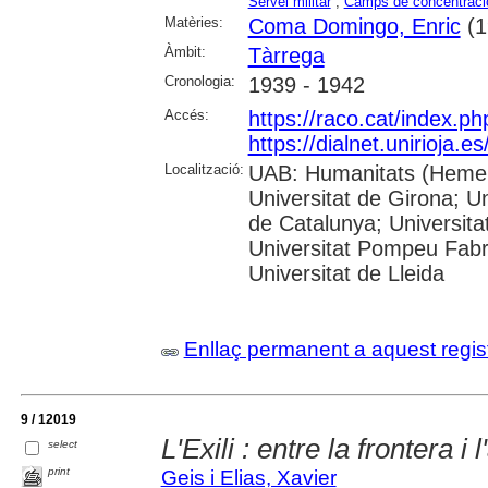
Servei militar
;
Camps de concentraci
Matèries:
Coma Domingo, Enric
(1
Àmbit:
Tàrrega
Cronologia:
1939 - 1942
Accés:
https://raco.cat/index.p
https://dialnet.unirioja.
Localització:
UAB: Humanitats (Hemero
Universitat de Girona; Un
de Catalunya; Universita
Universitat Pompeu Fabra;
Universitat de Lleida
Enllaç permanent a aquest regis
9 / 12019
L'Exili : entre la frontera i
select
print
Geis i Elias, Xavier