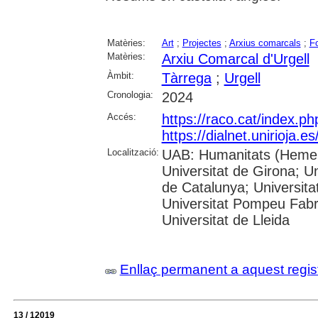
Matèries:
Art
;
Projectes
;
Arxius comarcals
;
F
Matèries:
Arxiu Comarcal d'Urgell
Àmbit:
Tàrrega
;
Urgell
Cronologia:
2024
Accés:
https://raco.cat/index.p
https://dialnet.unirioja.
Localització:
UAB: Humanitats (Hemero
Universitat de Girona; Un
de Catalunya; Universita
Universitat Pompeu Fabra;
Universitat de Lleida
Enllaç permanent a aquest regis
13 / 12019