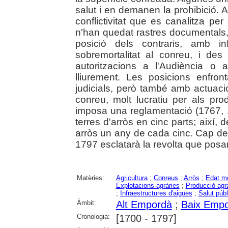
salut i en demanen la prohibició. 
conflictivitat que es canalitza per 
n'han quedat rastres documentals, 
posició dels contraris, amb i
sobremortalitat al conreu, i des 
autoritzacions a l'Audiència o 
lliurement. Les posicions enfr
judicials, però també amb actuaci
conreu, molt lucratiu per als prod
imposa una reglamentació (1767, 1
terres d'arròs en cinc parts; així,
arròs un any de cada cinc. Cap del
1797 esclatarà la revolta que posarà 
Matèries:
Agricultura
;
Conreus
;
Arròs
;
Edat m
Explotacions agràries
;
Producció agrà
;
Infraestructures d'aigües
;
Salut públ
Àmbit:
Alt Empordà
;
Baix Emp
Cronologia:
[1700 - 1797]