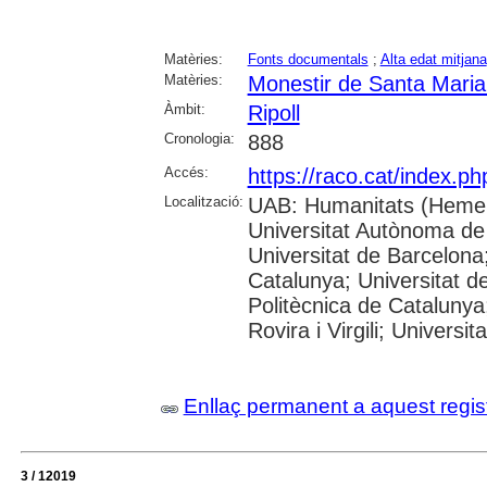
Matèries:
Fonts documentals
;
Alta edat mitjana
Matèries:
Monestir de Santa Maria 
Àmbit:
Ripoll
Cronologia:
888
Accés:
https://raco.cat/index.p
Localització:
UAB: Humanitats (Hemer
Universitat Autònoma de
Universitat de Barcelona;
Catalunya; Universitat de
Politècnica de Catalunya
Rovira i Virgili; Universi
Enllaç permanent a aquest regis
3 / 12019