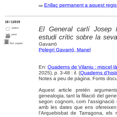
Enllaç permanent a aquest regis
18 / 12019
El General carlí Josep
select
print
estudi crític sobre la seva
Gavarró
Text complet
Pelegrí Gavarró, Manel
En:
Quaderns de Vilaniu : miscel·là
2025), p. 3-48 : il. (
Quaderns d'hist
Notes a peu de pàgina. Fonts docu
Aquest article pretén argumen
genealogia, tant la filiació del gen
segon cognom, com l'assignació 
amb les dates que ens ofereixen 
l'Arquebisbat de Tarragona, els r