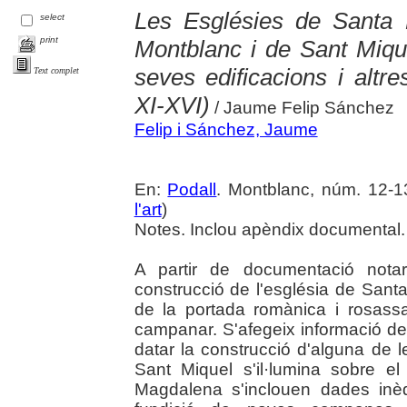
Les Esglésies de Santa
select
print
Montblanc i de Sant Miqu
seves edificacions i altre
Text complet
XI-XVI)
/ Jaume Felip Sánchez
Felip i Sánchez, Jaume
En:
Podall
. Montblanc, núm. 12-13 
l'art
)
Notes. Inclou apèndix documental.
A partir de documentació notar
construcció de l'església de Sant
de la portada romànica i rosassa
campanar. S'afegeix informació de
datar la construcció d'alguna de l
Sant Miquel s'il·lumina sobre e
Magdalena s'inclouen dades inèdi