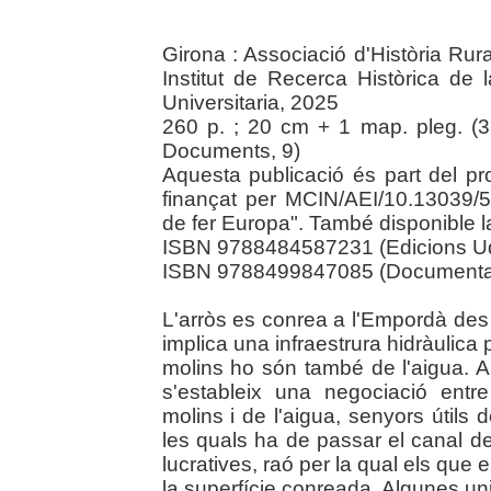
Girona : Associació d'Història Rur
Institut de Recerca Històrica de
Universitaria, 2025
260 p. ; 20 cm + 1 map. pleg. (3
Documents, 9)
Aquesta publicació és part del p
finançat per MCIN/AEI/10.13039
de fer Europa". També disponible la 
ISBN 9788484587231 (Edicions U
ISBN 9788499847085 (Documenta U
L'arròs es conrea a l'Empordà des
implica una infraestrura hidràulica p
molins ho són també de l'aigua. A 
s'estableix una negociació entr
molins i de l'aigua, senyors útils d
les quals ha de passar el canal de
lucratives, raó per la qual els que
la superfície conreada. Algunes uni