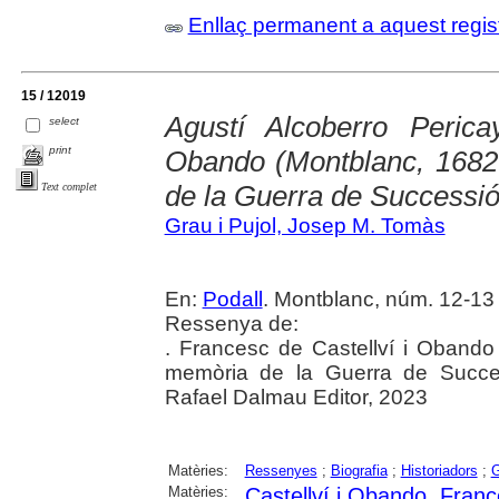
Enllaç permanent a aquest regis
15 / 12019
Agustí Alcoberro Perica
select
print
Obando (Montblanc, 1682 
de la Guerra de Successi
Text complet
Grau i Pujol, Josep M. Tomàs
En:
Podall
. Montblanc, núm. 12-13 
Ressenya de:
. Francesc de Castellví i Obando
memòria de la Guerra de Succes
Rafael Dalmau Editor, 2023
Matèries:
Ressenyes
;
Biografia
;
Historiadors
;
G
Matèries:
Castellví i Obando, Fran