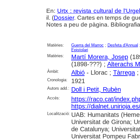
En:
Urtx : revista cultural de l'Urgel
il. (
Dossier
. Cartes en temps de gu
Notes a peu de pàgina. Bibliografi
Matèries:
Guerra del Marroc
;
Desfeta d'Annual
Epistolari
Matèries:
Martí Morera, Josep
(18
(1898-???) ;
Alterachs 
Àmbit:
Albió
- Llorac ;
Tàrrega
Cronologia:
1921
Autors add.:
Doll i Petit, Rubèn
Accés:
https://raco.cat/index.p
https://dialnet.unirioja.
Localització:
UAB: Humanitats (Hemero
Universitat de Girona; Un
de Catalunya; Universita
Universitat Pompeu Fabra;