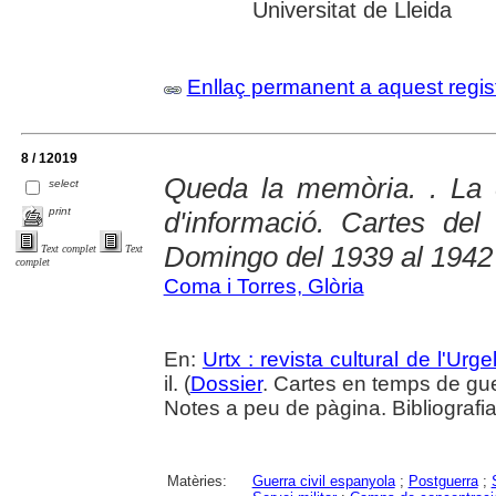
Universitat de Lleida
Enllaç permanent a aquest regis
8 / 12019
Queda la memòria. . La 
select
print
d'informació. Cartes de
Domingo del 1939 al 1942
Text complet
Text
complet
Coma i Torres, Glòria
En:
Urtx : revista cultural de l'Urgel
il. (
Dossier
. Cartes en temps de gu
Notes a peu de pàgina. Bibliografi
Matèries:
Guerra civil espanyola
;
Postguerra
;