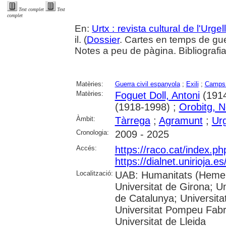
Text complet
Text
complet
En:
Urtx : revista cultural de l'Urgel
il. (
Dossier
. Cartes en temps de gu
Notes a peu de pàgina. Bibliografi
Matèries:
Guerra civil espanyola
;
Exili
;
Camps 
Matèries:
Foguet Doll, Antoni
(1914
(1918-1998) ;
Orobitg, N
Àmbit:
Tàrrega
;
Agramunt
;
Urg
Cronologia:
2009 - 2025
Accés:
https://raco.cat/index.p
https://dialnet.unirioja.
Localització:
UAB: Humanitats (Hemero
Universitat de Girona; Un
de Catalunya; Universita
Universitat Pompeu Fabra;
Universitat de Lleida