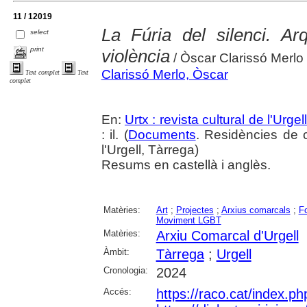
11 / 12019
La Fúria del silenci. Ar
select
print
violència
/ Òscar Clarissó Merlo
Clarissó Merlo, Òscar
Text complet
Text
complet
En:
Urtx : revista cultural de l'Urgell
: il. (
Documents
. Residències de c
l'Urgell, Tàrrega)
Resums en castellà i anglès.
Matèries:
Art
;
Projectes
;
Arxius comarcals
;
F
Moviment LGBT
Matèries:
Arxiu Comarcal d'Urgell
Àmbit:
Tàrrega
;
Urgell
Cronologia:
2024
Accés:
https://raco.cat/index.p