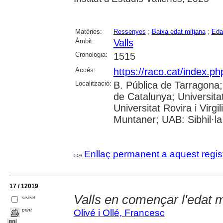
Matèries:
Ressenyes
;
Baixa edat mitjana
;
Eda
Àmbit:
Valls
Cronologia:
1515
Accés:
https://raco.cat/index.p
Localització:
B. Pública de Tarragona
de Catalunya; Universita
Universitat Rovira i Virgi
Muntaner; UAB: Sibhil·la
Enllaç permanent a aquest regis
17 / 12019
Valls en començar l'edat
select
print
Olivé i Ollé, Francesc