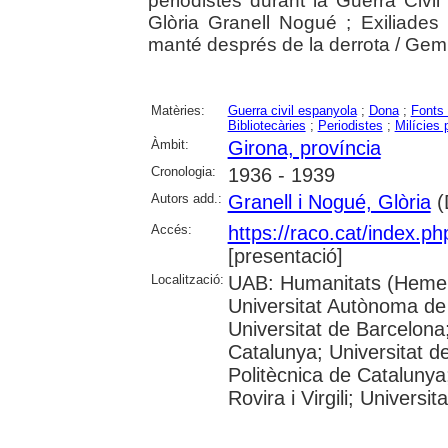
periodistes durant la Guerra Civil
Glòria Granell Nogué ; Exiliades
manté després de la derrota / Ge
Matèries:
Guerra civil espanyola
;
Dona
;
Fonts
Bibliotecàries
;
Periodistes
;
Milícies 
Àmbit:
Girona, província
Cronologia:
1936 - 1939
Autors add.:
Granell i Nogué, Glòria
(D
Accés:
https://raco.cat/index.p
[presentació]
Localització:
UAB: Humanitats (Hemer
Universitat Autònoma de
Universitat de Barcelona;
Catalunya; Universitat de
Politècnica de Catalunya
Rovira i Virgili; Universi