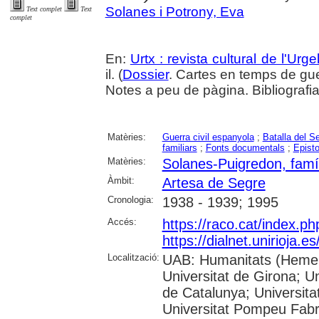
Solanes i Potrony, Eva
Text complet
Text
complet
En:
Urtx : revista cultural de l'Urgel
il. (
Dossier
. Cartes en temps de gu
Notes a peu de pàgina. Bibliografi
Matèries:
Guerra civil espanyola
;
Batalla del S
familiars
;
Fonts documentals
;
Episto
Matèries:
Solanes-Puigredon, famí
Àmbit:
Artesa de Segre
Cronologia:
1938 - 1939; 1995
Accés:
https://raco.cat/index.p
https://dialnet.unirioja.
Localització:
UAB: Humanitats (Hemero
Universitat de Girona; Un
de Catalunya; Universita
Universitat Pompeu Fabra;