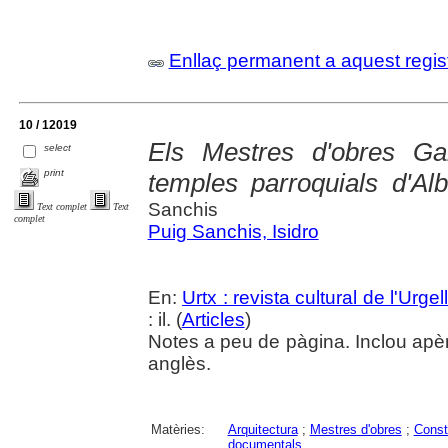
Enllaç permanent a aquest regis
10 / 12019
Els Mestres d'obres Ga
select
print
temples parroquials d'Alb
Sanchis
Text complet
Text
complet
Puig Sanchis, Isidro
En:
Urtx : revista cultural de l'Urgel
: il. (
Articles
)
Notes a peu de pàgina. Inclou apè
anglès.
Matèries:
Arquitectura
;
Mestres d'obres
;
Constr
documentals