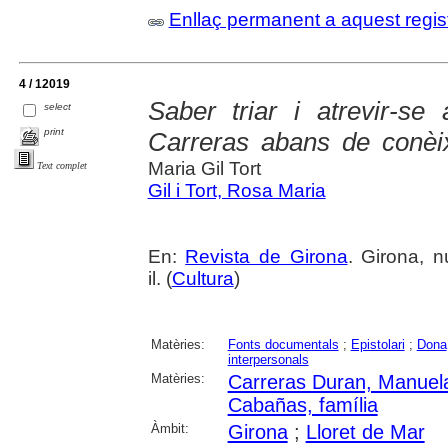
Enllaç permanent a aquest regis
4 / 12019
Saber triar i atrevir-se
select
print
Carreras abans de conèi
Maria Gil Tort
Text complet
Gil i Tort, Rosa Maria
En:
Revista de Girona
. Girona, n
il. (
Cultura
)
Matèries:
Fonts documentals
;
Epistolari
;
Dona
interpersonals
Matèries:
Carreras Duran, Manuel
Cabañas, família
Àmbit:
Girona
;
Lloret de Mar