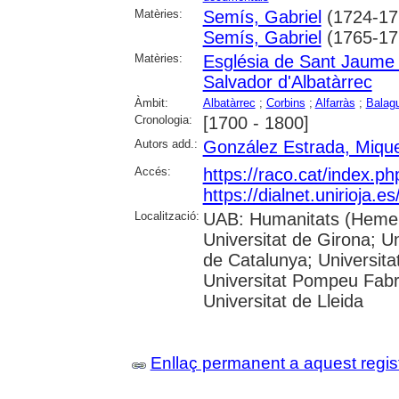
Matèries:
Semís, Gabriel
(1724-17
Semís, Gabriel
(1765-17
Matèries:
Església de Sant Jaume
Salvador d'Albatàrrec
Àmbit:
Albatàrrec
;
Corbins
;
Alfarràs
;
Balag
Cronologia:
[1700 - 1800]
Autors add.:
González Estrada, Mique
Accés:
https://raco.cat/index.p
https://dialnet.unirioja.
Localització:
UAB: Humanitats (Hemero
Universitat de Girona; Un
de Catalunya; Universita
Universitat Pompeu Fabra;
Universitat de Lleida
Enllaç permanent a aquest regis