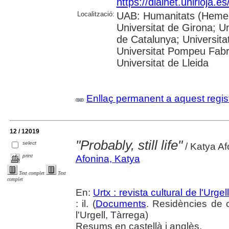
https://dialnet.unirioja.
Localització:
UAB: Humanitats (Hemero
Universitat de Girona; Un
de Catalunya; Universita
Universitat Pompeu Fabra;
Universitat de Lleida
Enllaç permanent a aquest regis
12 / 12019
"Probably, still life"
select
/ Katya Af
print
Afonina, Katya
Text complet
Text
complet
En:
Urtx : revista cultural de l'Urgell
: il. (
Documents
. Residències de c
l'Urgell, Tàrrega)
Resums en castellà i anglès.