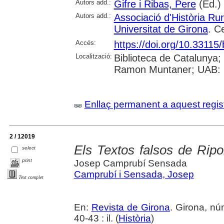
Autors add.:
Gifre i Ribas, Pere
(Ed.)
Autors add.:
Associació d'Història Ru
Universitat de Girona
. C
Accés:
https://doi.org/10.3311
Localització:
Biblioteca de Catalunya; 
Ramon Muntaner; UAB: S
Enllaç permanent a aquest regis
2 / 12019
Els Textos falsos de Ripo
select
print
Josep Camprubí Sensada
Camprubí i Sensada, Josep
Text complet
En:
Revista de Girona
. Girona, n
40-43 : il. (
Història
)