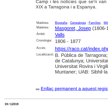
Camp i les notícies que se'n van
XIX a Tarragona i a Espanya.
Matèries:
Biografia
;
Genealogia
;
Famílies
;
Mil
Matèries:
Masgoret, Josep
(1806-
Àmbit:
Valls
Cronologia:
1806 - 1877
Accés:
https://raco.cat/index.p
Localització:
B. Pública de Tarragona
de Catalunya; Universita
Universitat Rovira i Virgi
Muntaner; UAB: Sibhil·la
Enllaç permanent a aquest regis
19 / 12019