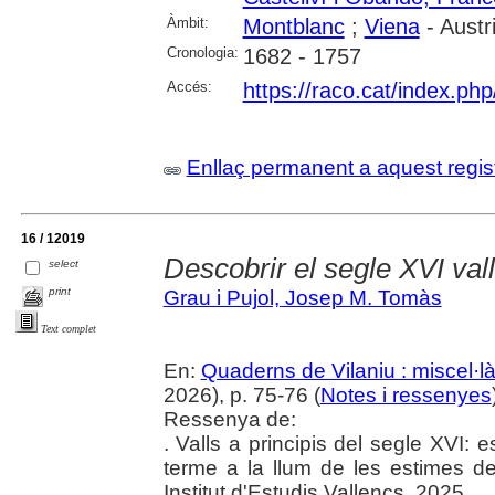
Àmbit:
Montblanc
;
Viena
- Austr
Cronologia:
1682 - 1757
Accés:
https://raco.cat/index.ph
Enllaç permanent a aquest regis
16 / 12019
Descobrir el segle XVI val
select
print
Grau i Pujol, Josep M. Tomàs
Text complet
En:
Quaderns de Vilaniu : miscel·là
2026), p. 75-76 (
Notes i ressenyes
Ressenya de:
. Valls a principis del segle XVI: 
terme a la llum de les estimes de 
Institut d'Estudis Vallencs, 2025