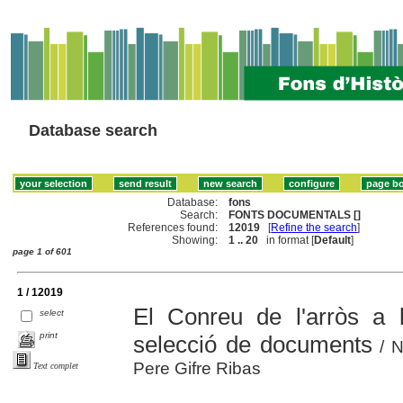
Database search
Database:
fons
Search:
FONTS DOCUMENTALS []
References found:
12019
[
Refine the search
]
Showing:
1 .. 20
in format [
Default
]
page 1 of 601
1 / 12019
El Conreu de l'arròs a 
select
print
selecció de documents
/ N
Pere Gifre Ribas
Text complet