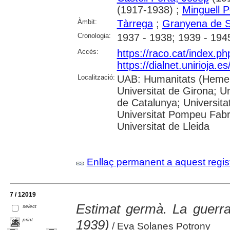
(1917-1938) ;
Minguell P
Àmbit:
Tàrrega
;
Granyena de S
Cronologia:
1937 - 1938; 1939 - 194
Accés:
https://raco.cat/index.p
https://dialnet.unirioja.
Localització:
UAB: Humanitats (Hemero
Universitat de Girona; Un
de Catalunya; Universita
Universitat Pompeu Fabra;
Universitat de Lleida
Enllaç permanent a aquest regis
7 / 12019
Estimat germà. La guerra
select
print
1939)
/ Eva Solanes Potrony