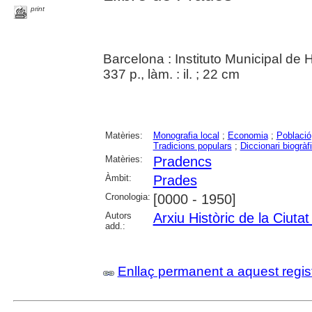
print
Barcelona : Instituto Municipal de 
337 p., làm. : il. ; 22 cm
Matèries:
Monografia local
;
Economia
;
Població
Tradicions populars
;
Diccionari biogràf
Matèries:
Pradencs
Àmbit:
Prades
Cronologia:
[0000 - 1950]
Autors
Arxiu Històric de la Ciuta
add.:
Enllaç permanent a aquest regis