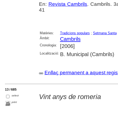
En:
Revista Cambrils
. Cambrils. 3
41
Matèries:
Tradicions populars
;
Setmana Santa
Àmbit:
Cambrils
Cronologia:
[2006]
Localització:
B. Municipal (Cambrils)
Enllaç permanent a aquest regis
13 / 685
Vint anys de romeria
select
print