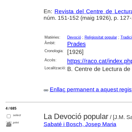
En:
Revista del Centre de Lectu
núm. 151-152 (maig 1926), p. 127
Matèries:
Devoció
;
Religiositat popular
;
Tradic
Àmbit:
Prades
Cronologia:
[1926]
Accés:
https://raco.cat/index.p
Localització:
B. Centre de Lectura de
Enllaç permanent a aquest regis
4 / 685
La Devoció popular
select
/ [J.M. S
print
Sabaté i Bosch, Josep Maria