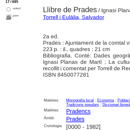
17 / 685
Llibre de Prades
select
/ Ignasi Plana
print
Torrell i Eulàlia, Salvador
2a ed.
Prades : Ajuntament de la comtal v
223 p. : il., quadres ; 21 cm
Bibliografia. Conté: Dades geogr
Ignasi Planas de Martí ; La cultur
recollit i comentat per Torrell de Re
ISBN 8450077281
Matèries:
Monografia local
;
Economia
;
Poblac
Tradicions populars
;
Diccionari biogrà
Matèries:
Pradencs
Àmbit:
Prades
Cronologia:
[0000 - 1982]