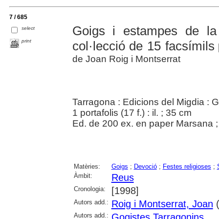
7 / 685
Goigs i estampes de l
select
print
col·lecció de 15 facsímils
[
de Joan Roig i Montserrat
Tarragona : Edicions del Migdia : 
1 portafolis (17 f.) : il. ; 35 cm
Ed. de 200 ex. en paper Marsana ; 
Matèries:
Goigs
;
Devoció
;
Festes religioses
;
Àmbit:
Reus
Cronologia:
[1998]
Autors add.:
Roig i Montserrat, Joan
(
Autors add.:
Gogistes Tarragonins