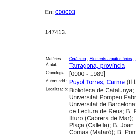
En:
000003
147413.
Matèries:
Ceràmica
;
Elements arquitectònics
;
Àmbit:
Tarragona, província
Cronologia:
[0000 - 1989]
Autors add.:
Puyol Torres, Carme
(Il·l
Localització:
Biblioteca de Catalunya;
Universitat Pompeu Fabra;
Universitat de Barcelona
de Lectura de Reus; B. P
Ilturo (Cabrera de Mar);
Plaça (Callella); B. Joa
Comas (Mataró); B. Pomp