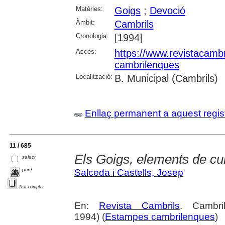
Matèries:
Goigs
;
Devoció
Àmbit:
Cambrils
Cronologia:
[1994]
Accés:
https://www.revistacambr
cambrilenques
Localització:
B. Municipal (Cambrils)
Enllaç permanent a aquest regis
11 / 685
Els Goigs, elements de cul
select
print
Salceda i Castells, Josep
Text complet
En:
Revista Cambrils
. Cambri
1994) (
Estampes cambrilenques
)