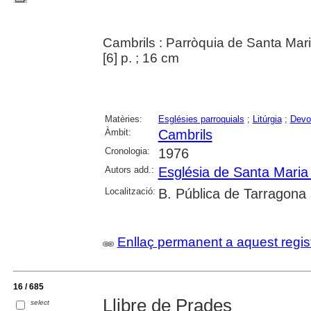
Cambrils : Parròquia de Santa Mar
[6] p. ; 16 cm
Matèries:
Esglésies parroquials
;
Litúrgia
;
Devo
Àmbit:
Cambrils
Cronologia:
1976
Autors add.:
Església de Santa Maria
Localització:
B. Pública de Tarragona
Enllaç permanent a aquest regis
16 / 685
Llibre de Prades
select