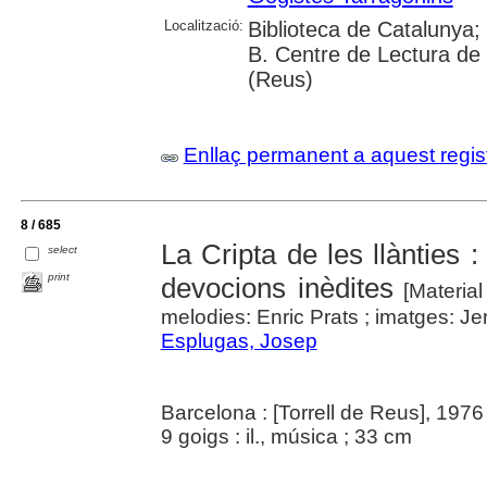
Localització:
Biblioteca de Catalunya;
B. Centre de Lectura de
(Reus)
Enllaç permanent a aquest regis
8 / 685
La Cripta de les llànties :
select
print
devocions inèdites
[Material
melodies: Enric Prats ; imatges: Jer
Esplugas, Josep
Barcelona : [Torrell de Reus], 1976
9 goigs : il., música ; 33 cm