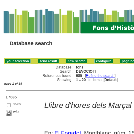
Database search
Database:
fons
Search:
DEVOCIO []
References found:
685
[
Refine the search
]
Showing:
1 .. 20
in format [
Default
]
page 1 of 35
1 / 685
Llibre d'hores dels Marça
select
print
En:
El Foradot
. Montblanc, núm. 153 