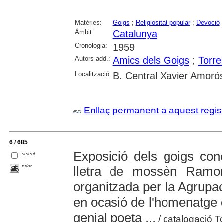
Matèries:
Goigs
;
Religiositat popular
;
Devoció
Àmbit:
Catalunya
Cronologia:
1959
Autors add.:
Amics dels Goigs
;
Torre
Localització:
B. Central Xavier Amoró
Enllaç permanent a aquest regis
6 / 685
Exposició dels goigs con
select
print
lletra de mossèn Ramo
organitzada per la Agrupac
en ocasió de l'homenatge q
genial poeta ...
/ catalogació T