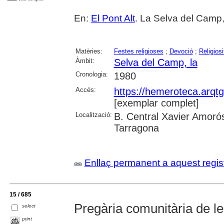
En:
El Pont Alt
. La Selva del Camp,
Matèries:
Festes religioses
;
Devoció
;
Religiosi
Àmbit:
Selva del Camp, la
Cronologia:
1980
Accés:
https://hemeroteca.arqt
[exemplar complet]
Localització:
B. Central Xavier Amorós
Tarragona
Enllaç permanent a aquest regis
15 / 685
Pregària comunitària de l
select
print