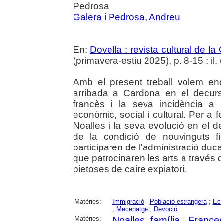
Pedrosa
Galera i Pedrosa, Andreu
En:
Dovella : revista cultural de l
(primavera-estiu 2025), p. 8-15 : il. 
Amb el present treball volem end
arribada a Cardona en el decurs
francès i la seva incidència a
econòmic, social i cultural. Per a 
Noalles i la seva evolució en el 
de la condició de nouvinguts fi
participaren de l'administració duc
que patrocinaren les arts a través d
pietoses de caire expiatori.
Matèries:
Immigració
;
Població estrangera
;
Ec
;
Mecenatge
;
Devoció
Matèries:
Noalles, família
;
France