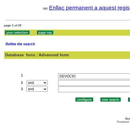
Enllaç permanent a aquest regis
page 1 of 35
Refine the search
Database
fons : Advanced form
Search:
1
2
3
Sea
Powered