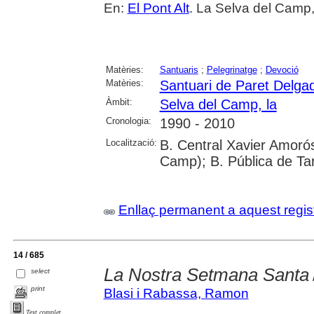
En:
El Pont Alt
. La Selva del Camp, 
Matèries:
Santuaris
;
Pelegrinatge
;
Devoció
Matèries:
Santuari de Paret Delga
Àmbit:
Selva del Camp, la
Cronologia:
1990 - 2010
Localització:
B. Central Xavier Amorós
Camp); B. Pública de Ta
Enllaç permanent a aquest regis
14 / 685
La Nostra Setmana Santa
select
print
Blasi i Rabassa, Ramon
Text complet