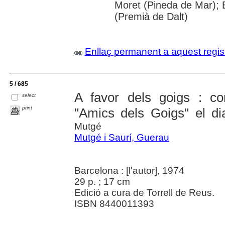
Moret (Pineda de Mar); B
(Premià de Dalt)
Enllaç permanent a aquest regis
5 / 685
A favor dels goigs : con
select
print
"Amics dels Goigs" el di
Mutgé
Mutgé i Saurí, Guerau
Barcelona : [l'autor], 1974
29 p. ; 17 cm
Edició a cura de Torrell de Reus.
ISBN 8440011393