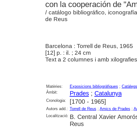
con la cooperación de "Am
/ catálogo bibliográfico, iconografí
de Reus
Barcelona : Torrell de Reus, 1965
[12] p. : il. ; 24 cm
Text a 2 columnes i amb xilografies
Matèries:
Exposicions bibliogràfiques
;
Catàleg
Àmbit:
Prades
;
Catalunya
Cronologia:
[1700 - 1965]
Autors add.:
Torrell de Reus
;
Amics de Prades
;
A
Localització:
B. Central Xavier Amoró
Reus