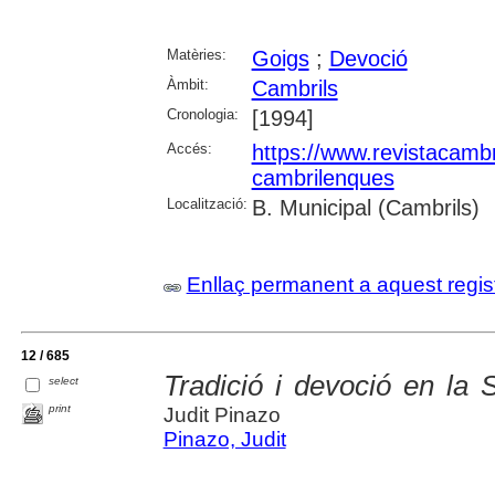
Matèries:
Goigs
;
Devoció
Àmbit:
Cambrils
Cronologia:
[1994]
Accés:
https://www.revistacambr
cambrilenques
Localització:
B. Municipal (Cambrils)
Enllaç permanent a aquest regis
12 / 685
Tradició i devoció en la
select
print
Judit Pinazo
Pinazo, Judit