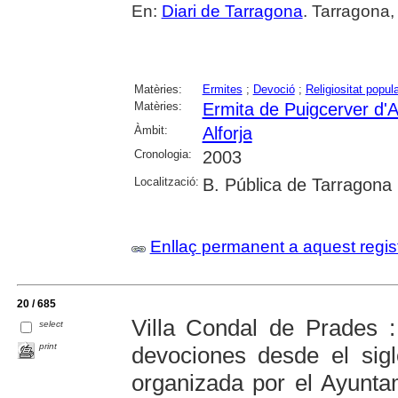
En:
Diari de Tarragona
. Tarragona,
Matèries:
Ermites
;
Devoció
;
Religiositat popul
Matèries:
Ermita de Puigcerver d'Al
Àmbit:
Alforja
Cronologia:
2003
Localització:
B. Pública de Tarragona
Enllaç permanent a aquest regis
20 / 685
Villa Condal de Prades :
select
print
devociones desde el sigl
organizada por el Ayunta