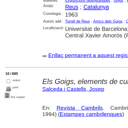
Matèries:
Exposicions bibliogràfiques
;
Goigs
;
Àmbit:
Reus
;
Catalunya
Cronologia:
1963
Autors add.:
Torrell de Reus
;
Amics dels Goigs
;
C
Localització:
Universitat de Barcelona
Central Xavier Amorós (
Enllaç permanent a aquest regis
10 / 685
Els Goigs, elements de cult
select
print
Salceda i Castells, Josep
Text complet
En:
Revista Cambrils
. Cambr
1994) (
Estampes cambrilenques
)