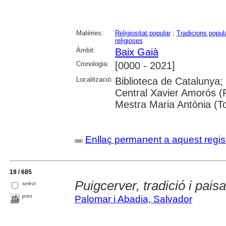
Matèries:
Religiositat popular
;
Tradicions popul
religioses
Àmbit:
Baix Gaià
Cronologia:
[0000 - 2021]
Localització:
Biblioteca de Catalunya;
Central Xavier Amorós (R
Mestra Maria Antònia (T
Enllaç permanent a aquest regis
19 / 685
Puigcerver, tradició i pais
select
print
Palomar i Abadia, Salvador