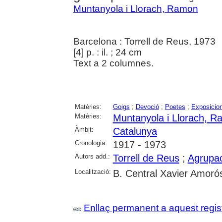
Muntanyola i Llorach, Ramon
Barcelona : Torrell de Reus, 1973
[4] p. : il. ; 24 cm
Text a 2 columnes.
Matèries:
Goigs
;
Devoció
;
Poetes
;
Exposicion
Matèries:
Muntanyola i Llorach, 
Àmbit:
Catalunya
Cronologia:
1917 - 1973
Autors add.:
Torrell de Reus
;
Agrupac
Localització:
B. Central Xavier Amoró
Enllaç permanent a aquest regis