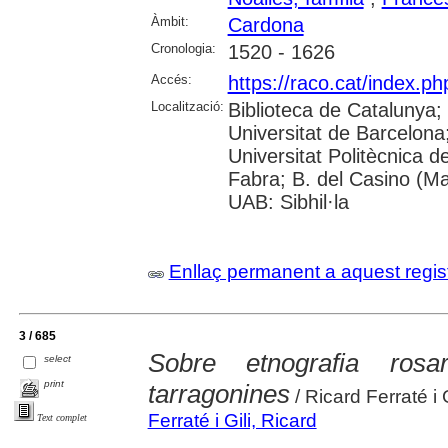
Àmbit:
Cardona
Cronologia:
1520 - 1626
Accés:
https://raco.cat/index.p
Localització:
Biblioteca de Catalunya;
Universitat de Barcelona; 
Universitat Politècnica 
Fabra; B. del Casino (M
UAB: Sibhil·la
Enllaç permanent a aquest regis
3 / 685
Sobre etnografia rosa
select
print
tarragonines
/ Ricard Ferraté i G
Ferraté i Gili, Ricard
Text complet