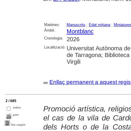
Matèries:
Manuscrits
;
Edat mitjana
;
Miniature
Àmbit:
Montblanc
Cronologia:
2026
Localització:
Universitat Autònoma de 
de Tarragona; Biblioteca 
Virgili
Enllaç permanent a aquest regis
2 / 685
Promoció artística, religio
select
print
el cas de la vila de Card
dels Horts o de la Cost
Text complet