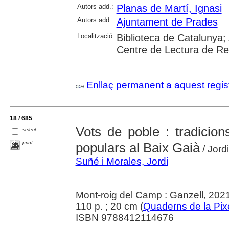
Autors add.:
Planas de Martí, Ignasi
Autors add.:
Ajuntament de Prades
Localització:
Biblioteca de Catalunya;
Centre de Lectura de R
Enllaç permanent a aquest regis
18 / 685
Vots de poble : tradicion
select
print
populars al Baix Gaià
/ Jord
Suñé i Morales, Jordi
Mont-roig del Camp : Ganzell, 202
110 p. ; 20 cm (
Quaderns de la Pix
ISBN 9788412114676