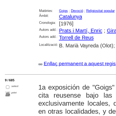
Matèries:
Goigs
;
Devoció
;
Religiositat popular
Àmbit:
Catalunya
Cronologia:
[1976]
Autors add.:
Prats i Martí, Enric
;
Gir
Autors add.:
Torrell de Reus
Localització:
B. Marià Vayreda (Olot);
Enllaç permanent a aquest regis
9 / 685
1a exposición de "Goigs" 
select
print
cita reusense bajo las 
exclusivamente locales, 
en otras localidades, y 