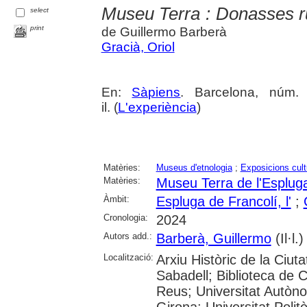
Museu Terra : Donasses r
select
print
de Guillermo Barberà
Gracià, Oriol
En:
Sàpiens
. Barcelona, núm.
il. (
L'experiència
)
Matèries:
Museus d'etnologia
;
Exposicions cult
Matèries:
Museu Terra de l'Esplug
Àmbit:
Espluga de Francolí, l'
;
Cronologia:
2024
Autors add.:
Barberà, Guillermo
(Il·l.)
Localització:
Arxiu Històric de la Ciut
Sabadell; Biblioteca de 
Reus; Universitat Autòno
Girona; Universitat Polit