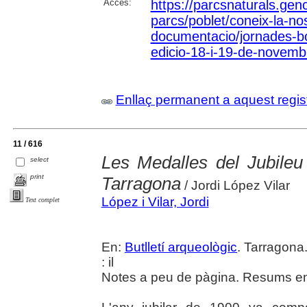
Accés:
https://parcsnaturals.gen
parcs/poblet/coneix-la-no
documentacio/jornades-b
edicio-18-i-19-de-novemb
Enllaç permanent a aquest regis
11 / 616
Les Medalles del Jubileu
select
print
Tarragona
/ Jordi López Vilar
López i Vilar, Jordi
Text complet
En:
Butlletí arqueològic
. Tarragona
: il
Notes a peu de pàgina. Resums en 