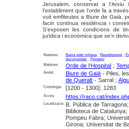
Jerusalem, conservat a l'Arxiu
l'establiment que l'orde fa a tra
vuit emfiteutes a Biure de Gaià, p
facin contínua residència i conre
S'exposen les condicions de tin
jurídica i econòmica que se'n deriv
Matèries:
Baixa edat mitjana
;
Repoblament
;
Em
documentals
;
Pergamí
Matèries:
Orde de l'Hospital
;
Temp
Àmbit:
Biure de Gaià
- Piles, le
de Queralt
- Sarral ;
Algu
Cronologia:
[1200 - 1300]; 1283
Accés:
https://raco.cat/index.ph
Localització:
B. Pública de Tarragona
Biblioteca de Catalunya; U
Pompeu Fabra; Universita
Girona; Universitat de Ba