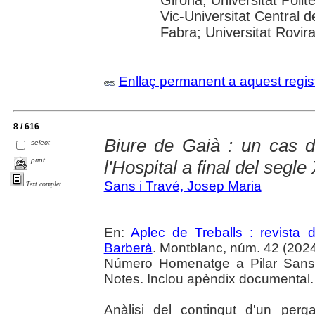
Vic-Universitat Central 
Fabra; Universitat Rovira i
Enllaç permanent a aquest regis
8 / 616
Biure de Gaià : un cas d
select
print
l'Hospital a final del segle 
Sans i Travé, Josep Maria
Text complet
En:
Aplec de Treballs : revista
Barberà
. Montblanc, núm. 42 (2024) 
Número Homenatge a Pilar Sans 
Notes. Inclou apèndix documental.
Anàlisi del contingut d'un per