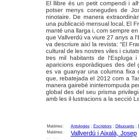
El llibre és un petit compendi i a
potser menys conegudes de Josep
ninotaire. De manera extraordinàr
una publicació mensual local, El F
manté una llarga i, com sempre en el
que Vallverdú va viure 27 anys a l'
va descriure així la revista: "El Fr
cultural de les nostres viles i ciuta
tres mil habitants de l'Espluga 
aparicions esporàdiques des del 
es va guanyar una columna fixa d
que, rebatejada el 2012 com a Ta
manera gairebé ininterrompuda per ret
global des del seu prisma privileg
amb les il·lustracions a la secció La
Matèries:
Antologies
;
Escriptors
;
Dibuixants
;
Matèries:
Vallverdú i Aixalà, Josep