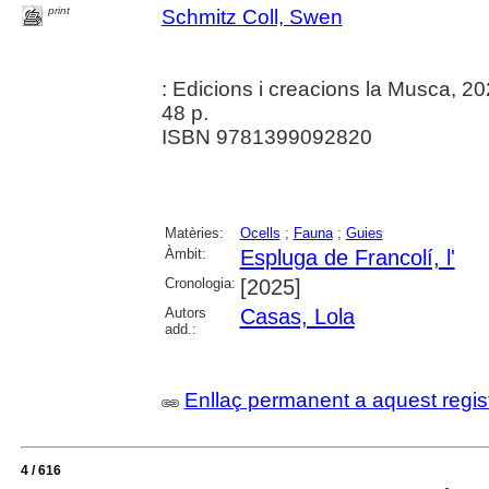
print
Schmitz Coll, Swen
: Edicions i creacions la Musca, 2
48 p.
ISBN 9781399092820
Matèries:
Ocells
;
Fauna
;
Guies
Àmbit:
Espluga de Francolí, l'
Cronologia:
[2025]
Autors
Casas, Lola
add.:
Enllaç permanent a aquest regis
4 / 616