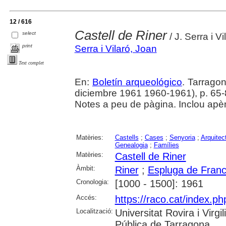
12 / 616
Castell de Riner
select
/ J. Serra i Vi
print
Serra i Vilaró, Joan
Text complet
En:
Boletín arqueológico
. Tarrago
diciembre 1961 1960-1961), p. 65-88
Notes a peu de pàgina. Inclou apè
Matèries:
Castells
;
Cases
;
Senyoria
;
Arquitect
Genealogia
;
Famílies
Matèries:
Castell de Riner
Àmbit:
Riner
;
Espluga de Francol
Cronologia:
[1000 - 1500]: 1961
Accés:
https://raco.cat/index.ph
Localització:
Universitat Rovira i Virg
Pública de Tarragona