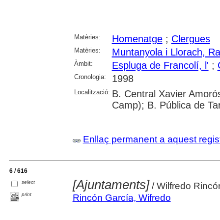
Matèries:
Homenatge
;
Clergues
Matèries:
Muntanyola i Llorach, 
Àmbit:
Espluga de Francolí, l'
;
Cronologia:
1998
Localització:
B. Central Xavier Amorós
Camp); B. Pública de Ta
Enllaç permanent a aquest regis
6 / 616
[Ajuntaments]
select
/ Wilfredo Rincó
print
Rincón García, Wifredo