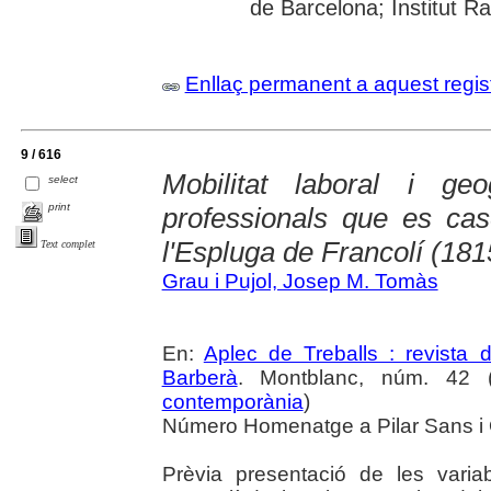
de Barcelona; Institut R
Enllaç permanent a aquest regis
9 / 616
Mobilitat laboral i ge
select
print
professionals que es case
l'Espluga de Francolí (18
Text complet
Grau i Pujol, Josep M. Tomàs
En:
Aplec de Treballs : revista
Barberà
. Montblanc, núm. 42 (
contemporània
)
Número Homenatge a Pilar Sans i O
Prèvia presentació de les vari