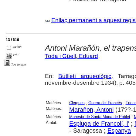
Enllaç permanent a aquest regis
13 / 616
Antoni Marañón, el trapen
select
print
Toda i Güell, Eduard
Text complet
En:
Butlletí arqueològic
. Tarrag
novembre-desembre 1934), p. 405
Matèries:
Clergues
;
Guerra del Francès
;
Trienn
Matèries:
Marañon, Antoni
(17??-1
Matèries:
Monestir de Santa Maria de Poblet
;
M
Àmbit:
Espluga de Francolí, l'
;
- Saragossa ;
Espanya