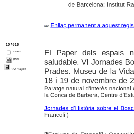
de Barcelona; Institut R
Enllaç permanent a aquest regis
10 / 616
El Paper dels espais n
select
print
saludable. VI Jornades B
Prades. Museu de la Vida 
Text complet
18 i 19 de novembre de 
Paratge natural d'interès nacional 
la Conca de Barberà, Centre d'Est
Jornades d'Història sobre el Bos
Francolí )