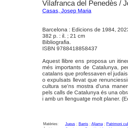
Vilafranca del Penedès / 
Casas, Josep Maria
Barcelona : Edicions de 1984, 202
382 p. : il. ; 21 cm
Bibliografia.
ISBN 9788418858437
Aquest llibre ens proposa un itine
més importants de Catalunya, per 
catalans que professaven el judais
o expulsats llevat que renunciessi
cultura se'ns mostra d'una maner
pels calls de Catalunya és una ob
i amb un llenguatge molt planer. (Edi
Matèries:
Jueus
;
Barris
;
Aljama
;
Patrimoni cul