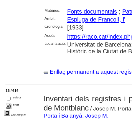
Matèries:
Fonts documentals
;
Pat
Àmbit:
Espluga de Francolí, l'
Cronologia:
[1933]
Accés:
https://raco.cat/index.ph
Localització:
Universitat de Barcelona; 
Històric de la Ciutat de
Enllaç permanent a aquest regis
16 / 616
Inventari dels registres i p
select
print
de Montblanc
/ Josep M. Porta
Porta i Balanyà, Josep M.
Text complet