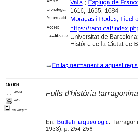
Àmbit:
Valls
;
Espluga de Francol
Cronologia:
1616, 1665, 1684
Autors add.:
Moragas i Rodes, Fidel 
Accés:
https://raco.cat/index.ph
Localització:
Universitat de Barcelona; 
Històric de la Ciutat de
Enllaç permanent a aquest regis
15 / 616
Fulls d'història tarragonina
select
print
Text complet
En:
Butlletí arqueològic
. Tarragon
1933), p. 254-256