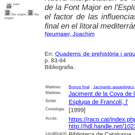
print
de la Font Major en l'Espl
el factor de las influenci
Text complet
Text
complet
final en el litoral mediter
Neumaier, Joachim
En:
Quaderns de prehistòria i arq
p. 83-94
Bibliografia.
Matèries:
Bronze final
;
Jaciments arqueològics
Matèries:
Jaciment de la Cova de l
Àmbit:
Espluga de Francolí, l'
Cronologia:
[1999]
Accés:
https://raco.cat/index.p
http://hdl.handle.net/10
Localització:
Biblioteca de Catalunya