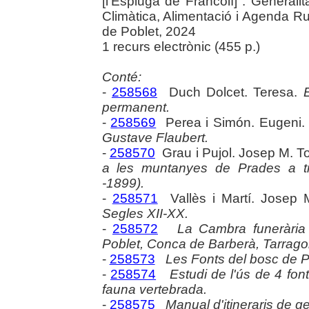
[l'Espluga de Francolí] : General
Climàtica, Alimentació i Agenda Rur
de Poblet, 2024
1 recurs electrònic (455 p.)
Conté:
-
258568
Duch Dolcet. Teresa.
permanent.
-
258569
Perea i Simón. Eugeni
Gustave Flaubert.
-
258570
Grau i Pujol. Josep M. 
a les muntanyes de Prades a tr
-1899).
-
258571
Vallès i Martí. Josep
Segles XII-XX.
-
258572
La Cambra funerària 
Poblet, Conca de Barberà, Tarrago
-
258573
Les Fonts del bosc de Po
-
258574
Estudi de l'ús de 4 font
fauna vertebrada.
-
258575
Manual d'itineraris de g