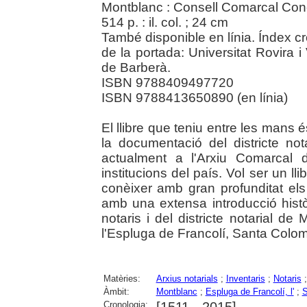
Montblanc : Consell Comarcal Con
514 p. : il. col. ; 24 cm
També disponible en línia. Índex cro
de la portada: Universitat Rovira i
de Barberà.
ISBN 9788409497720
ISBN 9788413650890 (en línia)
El llibre que teniu entre les mans é
la documentació del districte n
actualment a l'Arxiu Comarcal 
institucions del país. Vol ser un ll
conèixer amb gran profunditat els 
amb una extensa introducció històr
notaris i del districte notarial d
l'Espluga de Francolí, Santa Coloma
Matèries:
Arxius notarials
;
Inventaris
;
Notaris
Àmbit:
Montblanc
;
Espluga de Francolí, l'
;
S
Cronologia:
[1511 - 2015]