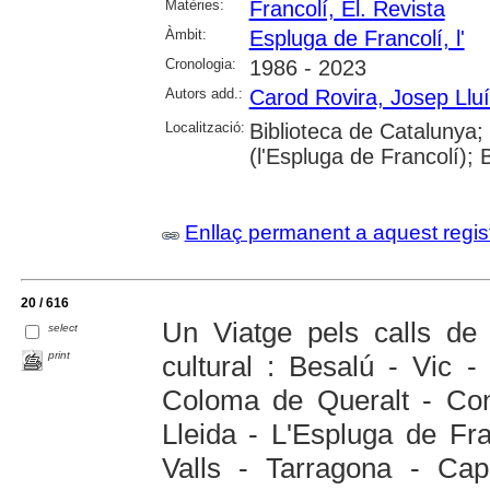
Matèries:
Francolí, El. Revista
Àmbit:
Espluga de Francolí, l'
Cronologia:
1986 - 2023
Autors add.:
Carod Rovira, Josep Llu
Localització:
Biblioteca de Cataluny
(l'Espluga de Francolí);
Enllaç permanent a aquest regis
20 / 616
Un Viatge pels calls de 
select
print
cultural : Besalú - Vic 
Coloma de Queralt - Con
Lleida - L'Espluga de Fra
Valls - Tarragona - Cap