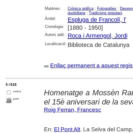
Matèries:
Crònica gràfica
;
Fotografies
;
Desenv
quotidiana
;
Tradicions populars
Àmbit:
Espluga de Francolí, l'
Cronologia:
[1880 - 1950]
Autors add.:
Roca i Armengol, Jordi
Localització:
Biblioteca de Catalunya
Enllaç permanent a aquest regis
5 / 616
Homenatge a Mossèn Ram
select
print
el 15è aniversari de la se
Roig Ferran, Francesc
En:
El Pont Alt
. La Selva del Camp,