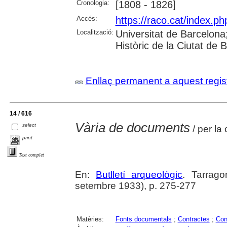
Cronologia:
[1808 - 1826]
Accés:
https://raco.cat/index.ph
Localització:
Universitat de Barcelona; 
Històric de la Ciutat de
Enllaç permanent a aquest regis
14 / 616
Vària de documents
select
/ per la
print
Text complet
En:
Butlletí arqueològic
. Tarrago
setembre 1933), p. 275-277
Matèries:
Fonts documentals
;
Contractes
;
Con