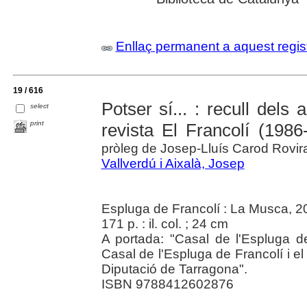
Enllaç permanent a aquest regis
19 / 616
Potser sí... : recull dels a
select
print
revista El Francolí (1986
pròleg de Josep-Lluís Carod Rovir
Vallverdú i Aixalà, Josep
Espluga de Francolí : La Musca, 2
171 p. : il. col. ; 24 cm
A portada: "Casal de l'Espluga de
Casal de l'Espluga de Francolí i el
Diputació de Tarragona".
ISBN 9788412602876