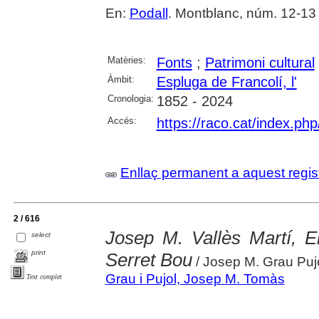
En:
Podall
. Montblanc, núm. 12-13 
Matèries:
Fonts
;
Patrimoni cultural
Àmbit:
Espluga de Francolí, l'
Cronologia:
1852 - 2024
Accés:
https://raco.cat/index.ph
Enllaç permanent a aquest regis
2 / 616
Josep M. Vallès Martí, El
select
print
Serret Bou
/ Josep M. Grau Puj
Grau i Pujol, Josep M. Tomàs
Text complet