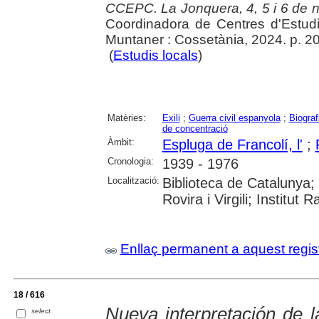
CCEPC. La Jonquera, 4, 5 i 6 de
Coordinadora de Centres d'Estudi
Muntaner : Cossetània, 2024. p. 2
(
Estudis locals
)
Matèries:
Exili
;
Guerra civil espanyola
;
Biograf
de concentració
Àmbit:
Espluga de Francolí, l'
;
Cronologia:
1939 - 1976
Localització:
Biblioteca de Catalunya; 
Rovira i Virgili; Institu
Enllaç permanent a aquest regis
18 / 616
Nueva interpretación de 
select