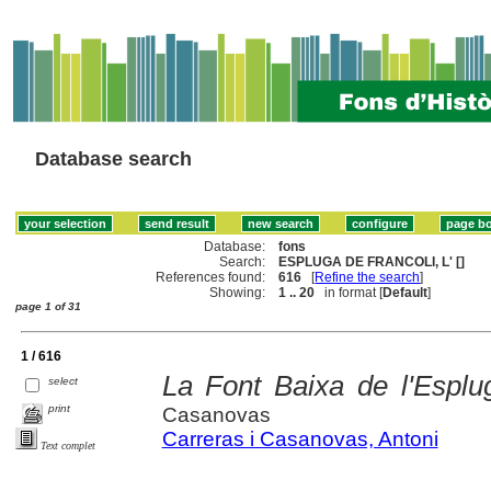
Database search
Database:
fons
Search:
ESPLUGA DE FRANCOLI, L' []
References found:
616
[
Refine the search
]
Showing:
1 .. 20
in format [
Default
]
page 1 of 31
1 / 616
La Font Baixa de l'Esplu
select
print
Casanovas
Carreras i Casanovas, Antoni
Text complet