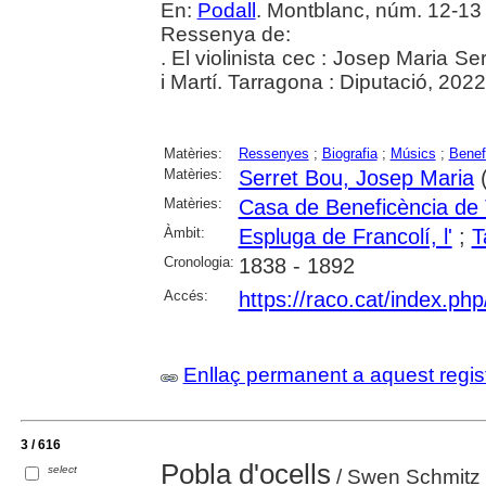
En:
Podall
. Montblanc, núm. 12-13 
Ressenya de:
. El violinista cec : Josep Maria S
i Martí. Tarragona : Diputació, 2022
Matèries:
Ressenyes
;
Biografia
;
Músics
;
Benef
Matèries:
Serret Bou, Josep Maria
(
Matèries:
Casa de Beneficència de
Àmbit:
Espluga de Francolí, l'
;
T
Cronologia:
1838 - 1892
Accés:
https://raco.cat/index.ph
Enllaç permanent a aquest regis
3 / 616
Pobla d'ocells
select
/ Swen Schmitz 