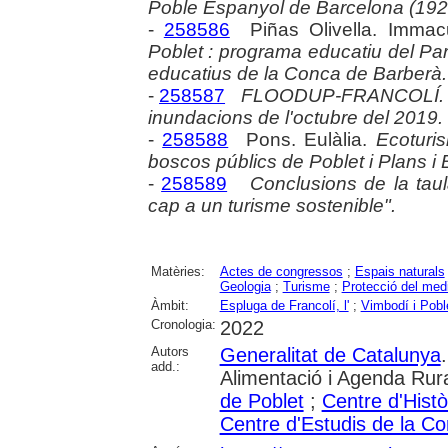
Poble Espanyol de Barcelona (192
-
258586
Piñas Olivella. Immac
Poblet : programa educatiu del Par
educatius de la Conca de Barberà.
-
258587
FLOODUP-FRANCOLÍ. Reto
inundacions de l'octubre del 2019.
-
258588
Pons. Eulàlia.
Ecoturi
boscos públics de Poblet i Plans i 
-
258589
Conclusions de la taul
cap a un turisme sostenible".
Matèries:
Actes de congressos
;
Espais naturals
Geologia
;
Turisme
;
Protecció del med
Àmbit:
Espluga de Francolí, l'
;
Vimbodí i Pobl
Cronologia:
2022
Autors
Generalitat de Catalunya
add.:
Alimentació i Agenda Rur
de Poblet
;
Centre d'Hist
Centre d'Estudis de la C