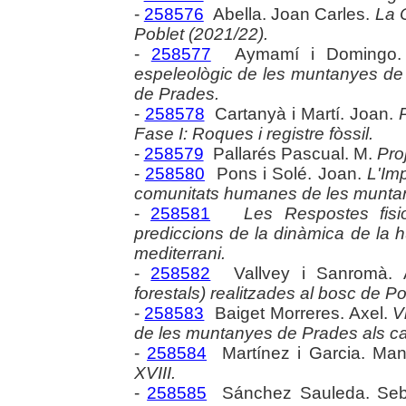
-
258576
Abella. Joan Carles.
La 
Poblet (2021/22).
-
258577
Aymamí i Domingo.
espeleològic de les muntanyes de P
de Prades.
-
258578
Cartanyà i Martí. Joan.
Fase I: Roques i registre fòssil.
-
258579
Pallarés Pascual. M.
Pro
-
258580
Pons i Solé. Joan.
L'Im
comunitats humanes de les munta
-
258581
Les Respostes fisio
prediccions de la dinàmica de la 
mediterrani.
-
258582
Vallvey i Sanromà. 
forestals) realitzades al bosc de P
-
258583
Baiget Morreres. Axel.
V
de les muntanyes de Prades als ca
-
258584
Martínez i Garcia. Man
XVIII.
-
258585
Sánchez Sauleda. Seb