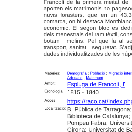
Francolí de la primera meitat del
aporten els matrimonis no pagesos
nuvis forasters, que en un 43,
comarca, on hi destaca Montblanc 
econòmic. El segon bloc es dedic
dels menestrals del ram tèxtil, constr
botam i molins. Pel que fa al sec
transport, sanitat i seguretat. S
dades individualitzades de les núp
Matèries:
Demografia
;
Població
;
Migració inte
Artesans
;
Matrimoni
Àmbit:
Espluga de Francolí, l'
Cronologia:
1815 - 1840
Accés:
https://raco.cat/index.ph
Localització:
B. Pública de Tarragona
Biblioteca de Catalunya; U
Pompeu Fabra; Universita
Girona; Universitat de Ba