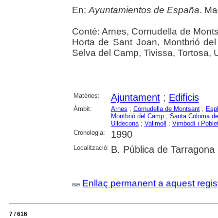
En:
Ayuntamientos de España
. Ma
Conté: Arnes, Cornudella de Monts
Horta de Sant Joan, Montbrió de
Selva del Camp, Tivissa, Tortosa, U
Matèries:
Ajuntament
;
Edificis
Àmbit:
Arnes
;
Cornudella de Montsant
;
Espl
Montbrió del Camp
;
Santa Coloma de
Ulldecona
;
Vallmoll
;
Vimbodí i Poble
Cronologia:
1990
Localització:
B. Pública de Tarragona
Enllaç permanent a aquest regis
7 / 616