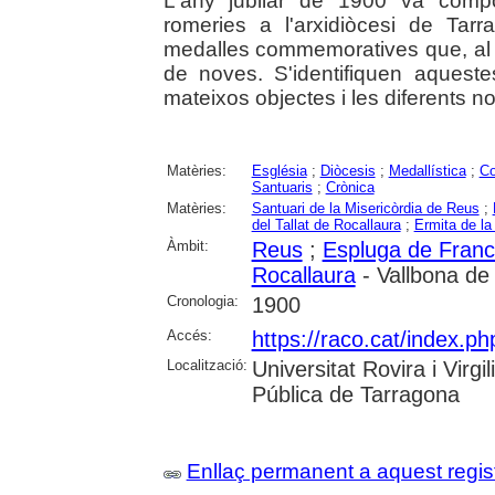
L'any jubilar de 1900 va compo
romeries a l'arxidiòcesi de Tar
medalles commemoratives que, al s
de noves. S'identifiquen aques
mateixos objectes i les diferents no
Matèries:
Església
;
Diòcesis
;
Medallística
;
C
Santuaris
;
Crònica
Matèries:
Santuari de la Misericòrdia de Reus
;
del Tallat de Rocallaura
;
Ermita de l
Àmbit:
Reus
;
Espluga de Francol
Rocallaura
- Vallbona de
Cronologia:
1900
Accés:
https://raco.cat/index.ph
Localització:
Universitat Rovira i Virg
Pública de Tarragona
Enllaç permanent a aquest regis