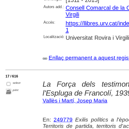
Autors add.:
Consell Comarcal de la 
Virgili
Accés:
https://llibres.urv.cat/i
1
Localització:
Universitat Rovira i Virgi
Enllaç permanent a aquest regis
17 / 616
La Força dels testimoni
select
print
l'Espluga de Francolí, 19
Vallès i Martí, Josep Maria
En:
249779
Exilis polítics a l'
Territoris de partida, territoris d