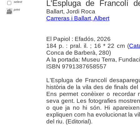
L'Espluga de Francolí d
select
print
Ballart, Jordi Roca
Carreras i Ballart, Albert
El Papiol : Efadós, 2026
184 p. : pral. il. ; 16 * 22 cm (
Cat
Conca de Barberà, 280)
A la portada: Museu Terra, Fundaci
ISBN 9791387658557
L'Espluga de Francolí desaparegu
història de la vila des de finals de
Ens permet conèixer o recordar mo
seva gent. Les fotografies mostre
o que ja no hi són. Hi apareixen
expliquen com ha evolucionat la vil
del riu. (Editorial).