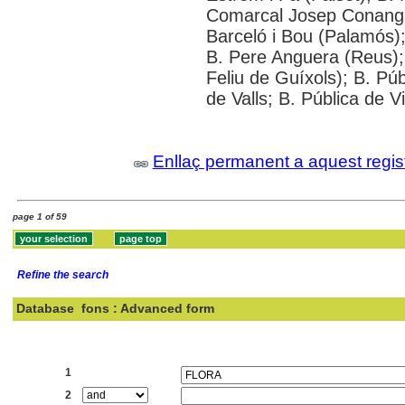
Comarcal Josep Conangla 
Barceló i Bou (Palamós)
B. Pere Anguera (Reus); 
Feliu de Guíxols); B. Pú
de Valls; B. Pública de V
Enllaç permanent a aquest regis
page 1 of 59
Refine the search
Database
fons : Advanced form
Search:
1
2