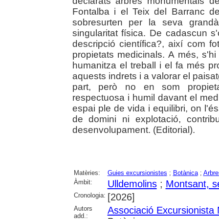
declarats arbres monumentals d
Fontalba i el Teix del Barranc d
sobresurten per la seva grandà
singularitat física. De cadascun 
descripció científica?, així com fo
propietats medicinals. A més, s'hi
humanitza el treball i el fa més pr
aquests indrets i a valorar el pais
part, però no en som propietar
respectuosa i humil davant el med
espai ple de vida i equilibri, on l
de domini ni explotació, contri
desenvolupament. (Editorial).
Matèries:
Guies excursionistes
;
Botànica
;
Arbre
Àmbit:
Ulldemolins
;
Montsant, s
Cronologia:
[2026]
Autors
Associació Excursionista 
add.: