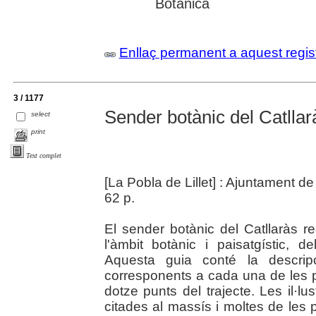
Botànica
Enllaç permanent a aquest regis
3 / 1177
Sender botànic del Catllarà
select
print
Text complet
[La Pobla de Lillet] : Ajuntament de
62 p.
El sender botànic del Catllaràs re
l'àmbit botànic i paisatgístic, d
Aquesta guia conté la descripci
corresponents a cada una de les p
dotze punts del trajecte. Les il·lu
citades al massís i moltes de les p