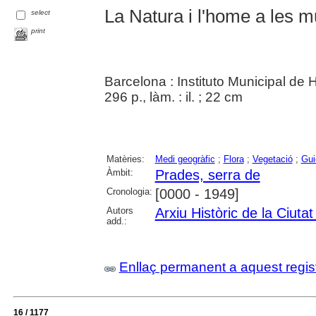
La Natura i l'home a les 
select
print
Barcelona : Instituto Municipal de 
296 p., làm. : il. ; 22 cm
Matèries:
Medi geogràfic
;
Flora
;
Vegetació
;
Gui
Àmbit:
Prades, serra de
Cronologia:
[0000 - 1949]
Autors
Arxiu Històric de la Ciuta
add.:
Enllaç permanent a aquest regis
16 / 1177