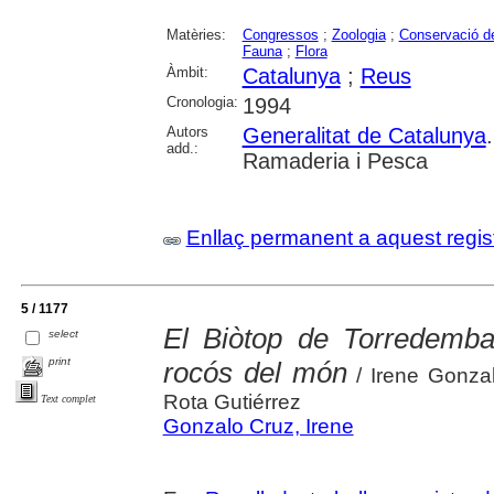
Matèries:
Congressos
;
Zoologia
;
Conservació de
Fauna
;
Flora
Àmbit:
Catalunya
;
Reus
Cronologia:
1994
Autors
Generalitat de Catalunya
add.:
Ramaderia i Pesca
Enllaç permanent a aquest regis
5 / 1177
El Biòtop de Torredembar
select
print
rocós del món
/ Irene Gonza
Rota Gutiérrez
Text complet
Gonzalo Cruz, Irene