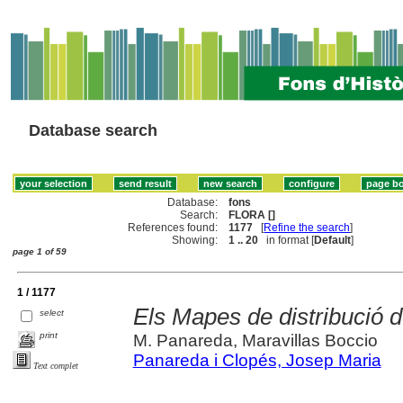
Database search
Database:
fons
Search:
FLORA []
References found:
1177
[
Refine the search
]
Showing:
1 .. 20
in format [
Default
]
page 1 of 59
1 / 1177
Els Mapes de distribució 
select
print
M. Panareda, Maravillas Boccio
Panareda i Clopés, Josep Maria
Text complet