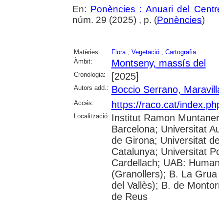
En:
Ponències : Anuari del Centr
núm. 29 (2025) , p. (
Ponències
)
Matèries:
Flora
;
Vegetació
;
Cartografia
Àmbit:
Montseny, massís del
Cronologia:
[2025]
Autors add.:
Boccio Serrano, Maravill
Accés:
https://raco.cat/index.p
Localització:
Institut Ramon Muntaner;
Barcelona; Universitat A
de Girona; Universitat de
Catalunya; Universitat 
Cardellach; UAB: Humani
(Granollers); B. La Grua
del Vallès); B. de Montor
de Reus