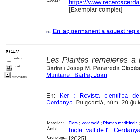
Accés:
https://www.recercacerdan
[Exemplar complet]
Enllaç permanent a aquest regis
9 / 1177
Les Plantes remeieres a la
select
print
Bartra i Josep M. Panareda Clopé
Muntané i Bartra, Joan
Text complet
En:
Ker : Revista científica 
Cerdanya
. Puigcerdà, núm. 20 (julio
Matèries:
Flora
;
Vegetació
;
Plantes medicinals
Àmbit:
Ingla, vall de l'
;
Cerdany
Cronologia:
[2025]