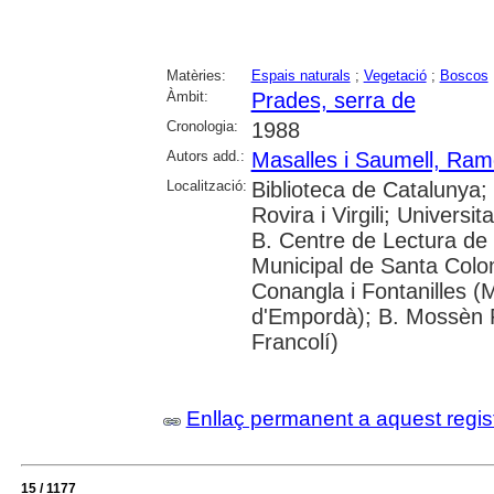
Matèries:
Espais naturals
;
Vegetació
;
Boscos
Àmbit:
Prades, serra de
Cronologia:
1988
Autors add.:
Masalles i Saumell, Ra
Localització:
Biblioteca de Catalunya; 
Rovira i Virgili; Universi
B. Centre de Lectura de 
Municipal de Santa Colo
Conangla i Fontanilles (
d'Empordà); B. Mossèn 
Francolí)
Enllaç permanent a aquest regis
15 / 1177