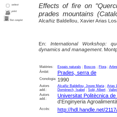
Effects of fire on "Querc
select
print
prades mountains (Catal
Alcañiz Baldellou, Xavier Arias Lo
Text complet
En:
International Workshop: qu
dynamics and management
. Mont
Matèries:
Espais naturals
;
Boscos
;
Flora
;
Arbr
Àmbit:
Prades, serra de
Cronologia:
1990
Autors
Alcañiz Baldellou, Josep Maria
;
Arias 
add.:
Domènech, Isabel
;
Solé, Albert
;
Valle
Autors
Universitat Politècnica d
add.:
d'Enginyeria Agroalimentàr
Accés:
http://hdl.handle.net/211