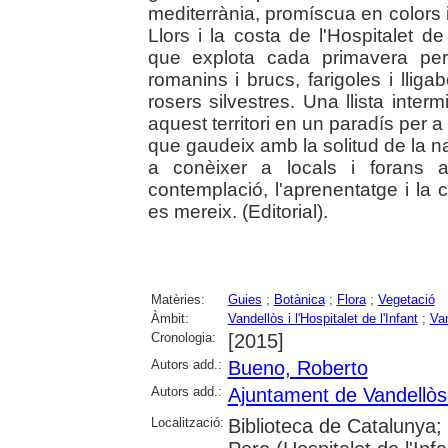
mediterrània, promíscua en colors i 
Llors i la costa de l'Hospitalet de
que explota cada primavera per
romanins i brucs, farigoles i lliga
rosers silvestres. Una llista inte
aquest territori en un paradís per a
que gaudeix amb la solitud de la 
a conèixer a locals i forans a
contemplació, l'aprenentatge i la
es mereix. (Editorial).
Matèries:
Guies
;
Botànica
;
Flora
;
Vegetació
Àmbit:
Vandellòs i l'Hospitalet de l'Infant
;
Van
Cronologia:
[2015]
Autors add.:
Bueno, Roberto
Autors add.:
Ajuntament de Vandellòs i
Localització:
Biblioteca de Catalunya;