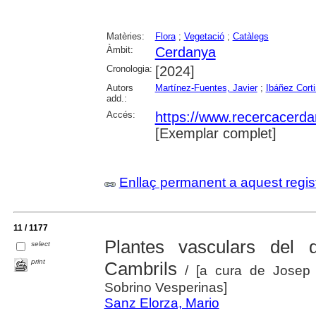
Matèries:
Flora
;
Vegetació
;
Catàlegs
Àmbit:
Cerdanya
Cronologia:
[2024]
Autors
Martínez-Fuentes, Javier
;
Ibáñez Cort
add.:
Accés:
https://www.recercacerdan
[Exemplar complet]
Enllaç permanent a aquest regis
11 / 1177
Plantes vasculars de
select
print
Cambrils
/ [a cura de Josep 
Sobrino Vesperinas]
Sanz Elorza, Mario