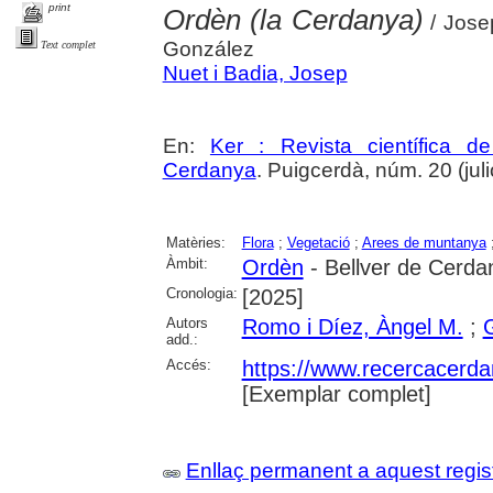
print
Ordèn (la Cerdanya)
/ Jose
González
Text complet
Nuet i Badia, Josep
En:
Ker : Revista científica 
Cerdanya
. Puigcerdà, núm. 20 (julio
Matèries:
Flora
;
Vegetació
;
Arees de muntanya
Àmbit:
Ordèn
- Bellver de Cerda
Cronologia:
[2025]
Autors
Romo i Díez, Àngel M.
;
add.:
Accés:
https://www.recercacerdan
[Exemplar complet]
Enllaç permanent a aquest regis