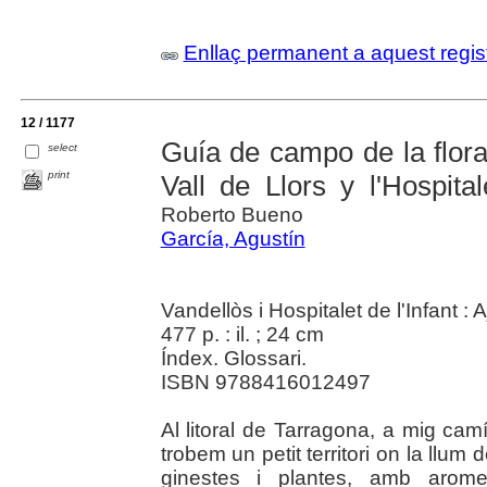
Enllaç permanent a aquest regis
12 / 1177
Guía de campo de la flora
select
print
Vall de Llors y l'Hospital
Roberto Bueno
García, Agustín
Vandellòs i Hospitalet de l'Infant :
477 p. : il. ; 24 cm
Índex. Glossari.
ISBN 9788416012497
Al litoral de Tarragona, a mig camí 
trobem un petit territori on la llum 
ginestes i plantes, amb arome