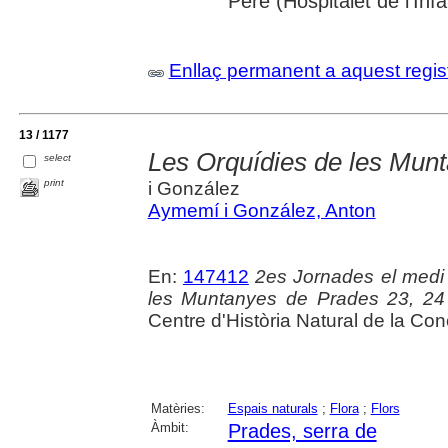
Pere (Hospitalet de l'Inf
Enllaç permanent a aquest regis
13 / 1177
Les Orquídies de les Mun
select
print
i González
Aymemí i González, Anton
En:
147412
2es Jornades el medi 
les Muntanyes de Prades 23, 24 
Centre d'Història Natural de la Co
Matèries:
Espais naturals
;
Flora
;
Flors
Àmbit:
Prades, serra de