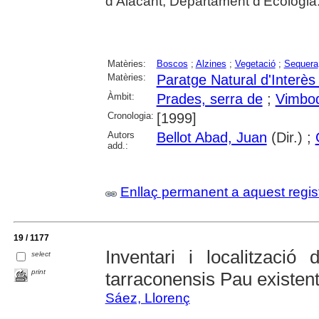
d'Alacant, Departament d'Ecologia
Matèries:
Boscos
;
Alzines
;
Vegetació
;
Sequera
Matèries:
Paratge Natural d'Interès
Àmbit:
Prades, serra de
;
Vimbod
Cronologia:
[1999]
Autors
Bellot Abad, Juan
(Dir.) ;
add.:
Enllaç permanent a aquest regis
19 / 1177
Inventari i localització
select
print
tarraconensis Pau existen
Sáez, Llorenç