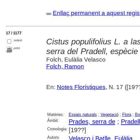
Enllaç permanent a aquest regis
17 / 1177
Cistus populifolius L. a l
select
print
serra del Pradell, espèci
Folch, Eulàlia Velasco
Folch, Ramon
En:
Notes Florístiques
, N. 17 ([19??
Matèries:
Espais naturals
;
Vegetació
;
Flora
;
Bo
Àmbit:
Prades, serra de
;
Pradell
Cronologia:
[19??]
Autors
Velasco i Batlle, Eulàlia