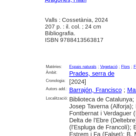
Valls : Cossetània, 2024
207 p. : il. col. ; 24 cm
Bibliografia.
ISBN 9788413563817
Matèries:
Espais naturals
;
Vegetació
;
Flors
;
F
Àmbit:
Prades, serra de
Cronologia:
[2024]
Autors add.:
Barrajón, Francisco
;
Ma
Localització:
Biblioteca de Catalunya;
Josep Taverna (Alforja); 
Fontbernat i Verdaguer 
Delta de l'Ebre (Delteb
(l'Espluga de Francolí);
Estrem i Fa (Falset); B. 