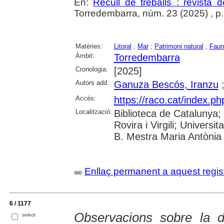
En:
Recull de treballs : revista 
Torredembarra, núm. 23 (2025) , p. 1
Matèries:
Litoral
;
Mar
;
Patrimoni natural
;
Faun
Àmbit:
Torredembarra
Cronologia:
[2025]
Autors add.:
Ganuza Bescós, Iranzu
Accés:
https://raco.cat/index.p
Localització:
Biblioteca de Catalunya;
Rovira i Virgili; Univers
B. Mestra Maria Antònia 
Enllaç permanent a aquest regis
6 / 1177
Observacions sobre la 
select