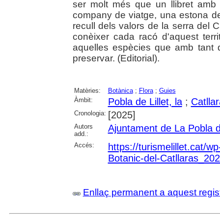
ser molt més que un llibret amb 
company de viatge, una estona de d
recull dels valors de la serra del 
conèixer cada racó d'aquest terri
aquelles espècies que amb tant d
preservar. (Editorial).
Matèries:
Botànica
;
Flora
;
Guies
Àmbit:
Pobla de Lillet, la
;
Catlla
Cronologia:
[2025]
Autors
Ajuntament de La Pobla de
add.:
Accés:
https://turismelillet.cat/
Botanic-del-Catllaras_202
Enllaç permanent a aquest regis