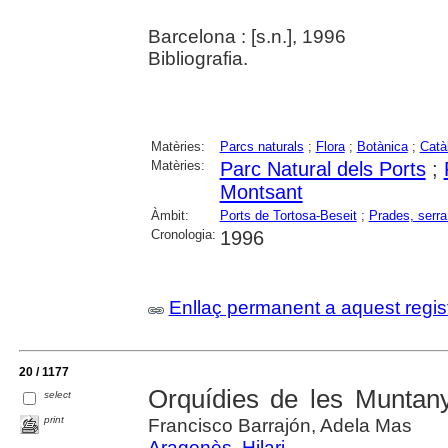
Barcelona : [s.n.], 1996
Bibliografia.
Matèries:
Parcs naturals
;
Flora
;
Botànica
;
Catà
Matèries:
Parc Natural dels Ports
;
Montsant
Àmbit:
Ports de Tortosa-Beseit
;
Prades, serra
Cronologia:
1996
Enllaç permanent a aquest regis
20 / 1177
Orquídies de les Muntan
select
print
Francisco Barrajón, Adela Mas
Aragonès, Hilari