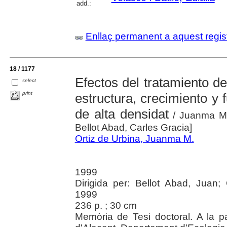
add.:
Enllaç permanent a aquest regis
18 / 1177
Efectos del tratamiento de
select
print
estructura, crecimiento y
de alta densidat
/ Juanma M. 
Bellot Abad, Carles Gracia]
Ortiz de Urbina, Juanma M.
1999
Dirigida per: Bellot Abad, Juan; 
1999
236 p. ; 30 cm
Memòria de Tesi doctoral. A la pa