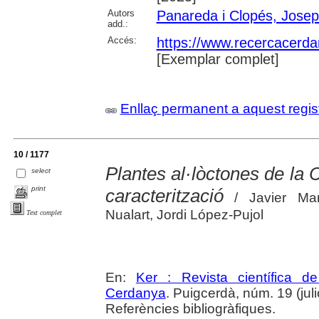
Autors
Panareda i Clopés, Josep
add.:
Accés:
https://www.recercacerdan
[Exemplar complet]
Enllaç permanent a aquest regis
10 / 1177
Plantes al·lòctones de la C
select
print
caracterització
/ Javier Mar
Nualart, Jordi López-Pujol
Text complet
En:
Ker : Revista científica 
Cerdanya
. Puigcerdà, núm. 19 (julio
Referències bibliogràfiques.