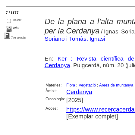
7 / 1177
De la plana a l'alta munta
select
print
per la Cerdanya
/ Ignasi Sori
Soriano i Tomàs, Ignasi
Text complet
En:
Ker : Revista científica 
Cerdanya
. Puigcerdà, núm. 20 (julio
Matèries:
Flora
;
Vegetació
;
Arees de muntanya
Àmbit:
Cerdanya
Cronologia:
[2025]
Accés:
https://www.recercacerdan
[Exemplar complet]