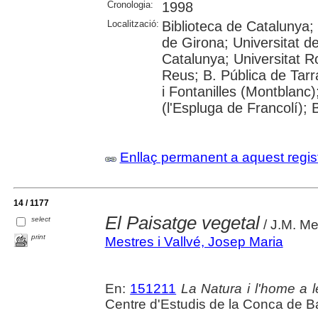
Cronologia:
1998
Localització:
Biblioteca de Catalunya; 
de Girona; Universitat de
Catalunya; Universitat Ro
Reus; B. Pública de Tar
i Fontanilles (Montblan
(l'Espluga de Francolí);
Enllaç permanent a aquest regis
14 / 1177
El Paisatge vegetal
select
/ J.M. Me
print
Mestres i Vallvé, Josep Maria
En:
151211
La Natura i l'home a
Centre d'Estudis de la Conca de B