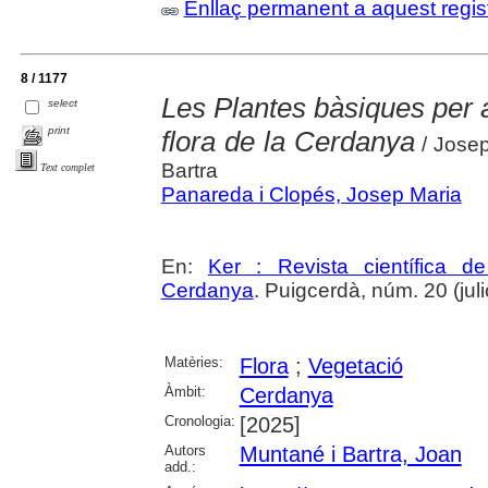
Enllaç permanent a aquest regis
8 / 1177
Les Plantes bàsiques per a
select
print
flora de la Cerdanya
/ Jose
Bartra
Text complet
Panareda i Clopés, Josep Maria
En:
Ker : Revista científica 
Cerdanya
. Puigcerdà, núm. 20 (julio
Matèries:
Flora
;
Vegetació
Àmbit:
Cerdanya
Cronologia:
[2025]
Autors
Muntané i Bartra, Joan
add.: