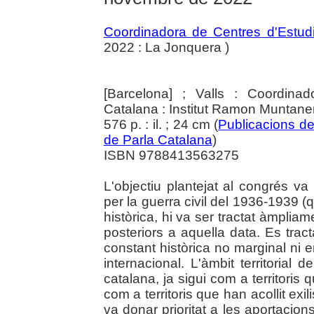
Coordinadora de Centres d'Estud
2022 : La Jonquera )
[Barcelona] ; Valls : Coordina
Catalana : Institut Ramon Muntane
576 p. : il. ; 24 cm (
Publicacions de
de Parla Catalana
)
ISBN 9788413563275
L'objectiu plantejat al congrés va
per la guerra civil del 1936-1939 
històrica, hi va ser tractat àmpliame
posteriors a aquella data. Es tract
constant històrica no marginal ni e
internacional. L'àmbit territorial d
catalana, ja sigui com a territoris q
com a territoris que han acollit exi
va donar prioritat a les aportaci