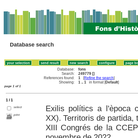
Database search
Database:
fons
Search:
249779 []
References found:
1
[
Refine the search
]
Showing:
1 .. 1
in format [
Default
]
page 1 of 1
1 / 1
Exilis polítics a l'època
select
print
XX). Territoris de partida, t
XIII Congrés de la CCEP
novembre de 2022