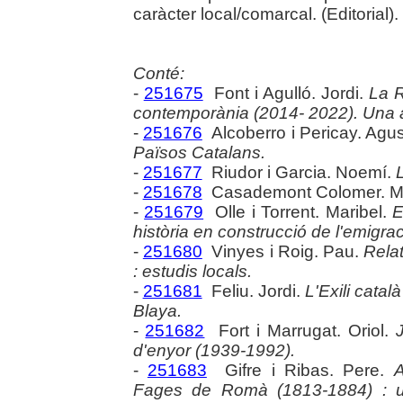
caràcter local/comarcal. (Editorial).
Conté:
-
251675
Font i Agulló. Jordi.
La R
contemporània (2014- 2022). Una 
-
251676
Alcoberro i Pericay. Agus
Països Catalans.
-
251677
Riudor i Garcia. Noemí.
L
-
251678
Casademont Colomer. M
-
251679
Olle i Torrent. Maribel.
E
història en construcció de l'emigra
-
251680
Vinyes i Roig. Pau.
Relat
: estudis locals.
-
251681
Feliu. Jordi.
L'Exili catal
Blaya.
-
251682
Fort i Marrugat. Oriol.
d'enyor (1939-1992).
-
251683
Gifre i Ribas. Pere.
A
Fages de Romà (1813-1884) : un 