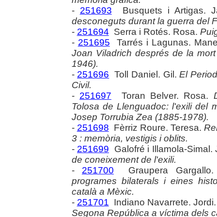
-
251693
Busquets i Artigas. 
desconeguts durant la guerra del 
-
251694
Serra i Rotés. Rosa.
Puig
-
251695
Tarrés i Lagunas. Mane
Joan Viladrich després de la mort
1946).
-
251696
Toll Daniel. Gil.
El Period
Civil.
-
251697
Toran Belver. Rosa.
Tolosa de Llenguadoc: l'exili del 
Josep Torrubia Zea (1885-1978).
-
251698
Fèrriz Roure. Teresa.
Rel
3 : memòria, vestigis i oblits.
-
251699
Galofré i Illamola-Simal. 
de coneixement de l'exili.
-
251700
Graupera Gargallo.
programes bilaterals i eines hist
català a Mèxic.
-
251701
Indiano Navarrete. Jordi
Segona República a víctima dels 