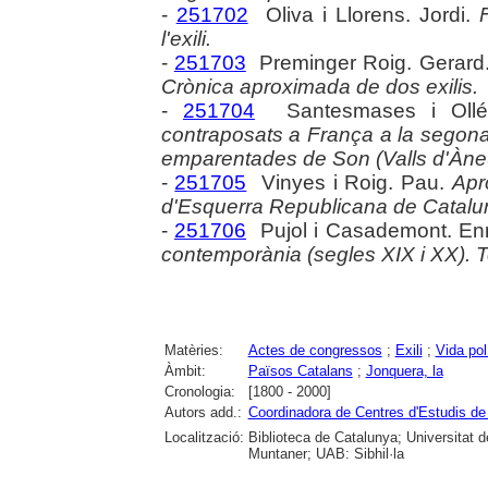
-
251702
Oliva i Llorens. Jordi.
l'exili.
-
251703
Preminger Roig. Gerard
Crònica aproximada de dos exilis.
-
251704
Santesmases i Ollé
contraposats a França a la segona
emparentades de Son (Valls d'Àne
-
251705
Vinyes i Roig. Pau.
Apr
d'Esquerra Republicana de Catalu
-
251706
Pujol i Casademont. Enr
contemporània (segles XIX i XX). Terr
Matèries:
Actes de congressos
;
Exili
;
Vida pol
Àmbit:
Països Catalans
;
Jonquera, la
Cronologia:
[1800 - 2000]
Autors add.:
Coordinadora de Centres d'Estudis d
Localització:
Biblioteca de Catalunya; Universitat de
Muntaner; UAB: Sibhil·la