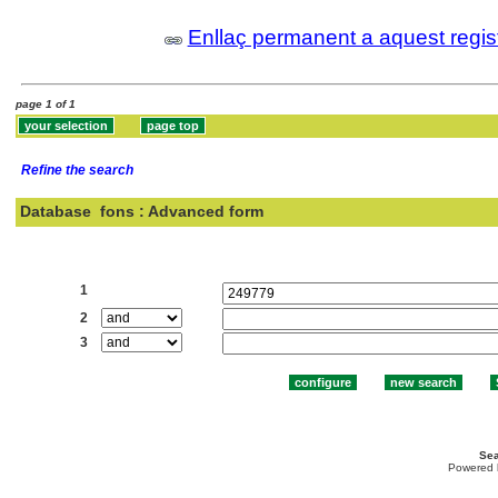
Enllaç permanent a aquest regis
page 1 of 1
Refine the search
Database
fons : Advanced form
Search:
1
2
3
Sea
Powered