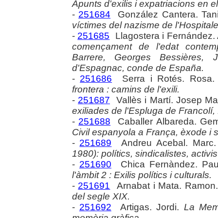
Apunts d'exilis i expatriacions en 
-
251684
González Cantera. Tan
víctimes del nazisme de l'Hospitale
-
251685
Llagostera i Fernández. 
començament de l'edat contemp
Barrere, Georges Bessières, 
d'Espagnac, conde de España.
-
251686
Serra i Rotés. Rosa
frontera : camins de l'exili.
-
251687
Vallès i Martí. Josep Ma
exiliades de l'Espluga de Francolí
-
251688
Caballer Albareda. G
Civil espanyola a França, èxode i so
-
251689
Andreu Acebal. Marc
1980): polítics, sindicalistes, activis
-
251690
Chica Fernàndez. Pa
l'àmbit 2 : Exilis polítics i culturals.
-
251691
Arnabat i Mata. Ramon
del segle XIX.
-
251692
Artigas. Jordi.
La Memò
memòria gràfica.