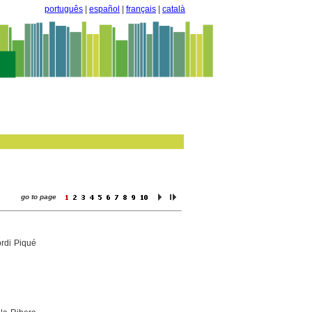
português
|
español
|
français
|
català
go to page
ordi Piqué