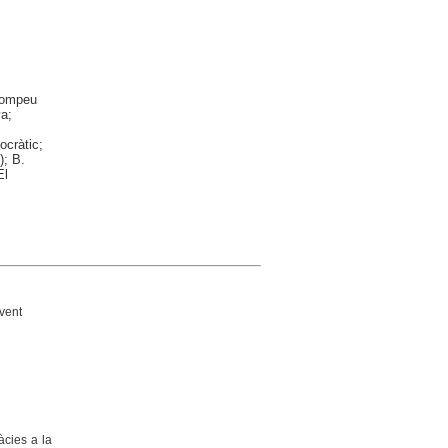
 Pompeu
ya;
ocràtic;
); B.
El
vent
àcies a la