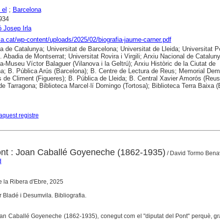
 el
;
Barcelona
934
 Josep Irla
irla.cat/wp-content/uploads/2025/02/biografia-jaume-carner.pdf
ca de Catalunya; Universitat de Barcelona; Universitat de Lleida; Universitat
. Abadia de Montserrat; Universitat Rovira i Virgili; Arxiu Nacional de Catalun
ca-Museu Víctor Balaguer (Vilanova i la Geltrú); Arxiu Històric de la Ciutat de
a; B. Pública Arús (Barcelona); B. Centre de Lectura de Reus; Memorial Dem
 de Climent (Figueres); B. Pública de Lleida; B. Central Xavier Amorós (Reus
de Tarragona; Biblioteca Marcel·lí Domingo (Tortosa); Biblioteca Terra Baixa (
aquest registre
pont : Joan Caballé Goyeneche (1862-1935)
/ David Tormo Bena
d
de la Ribera d'Ebre, 2025
r Bladé i Desumvila. Bibliografia.
Joan Caballé Goyeneche (1862-1935), conegut com el "diputat del Pont" perquè, gr