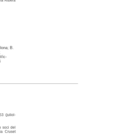
 la Ribera
lona; B.
;
Vic-
i
3 (juliol-
n soci del
ia Cruset