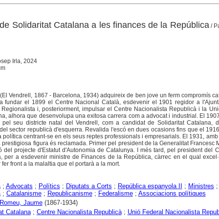
e Solidaritat Catalana a les finances de la República
/ P
sep Irla, 2024
 cm
l Vendrell, 1867 - Barcelona, 1934) adquireix de ben jove un ferm compromís cat
 a fundar el 1899 el Centre Nacional Català, esdevenir el 1901 regidor a l'Aju
Regionalista i, posteriorment, impulsar el Centre Nacionalista Republicà i la Un
a, alhora que desenvolupa una exitosa carrera com a advocat i industrial. El 1907
 pel seu districte natal del Vendrell, com a candidat de Solidaritat Catalana, 
 del sector republicà d'esquerra. Revalida l'escó en dues ocasions fins que el 191
 política centrant-se en els seus reptes professionals i empresarials. El 1931, amb 
 prestigiosa figura és reclamada. Primer pel president de la Generalitat Francesc 
ió del projecte d'Estatut d'Autonomia de Catalunya. I més tard, pel president del 
 per a esdevenir ministre de Finances de la República, càrrec en el qual excel·
er front a la malaltia que el portarà a la mort.
a
;
Advocats
;
Polítics
;
Diputats a Corts
;
República espanyola II
;
Ministres
;
a
;
Catalanisme
;
Republicanisme
;
Federalisme
;
Associacions polítiques
i Romeu, Jaume
(1867-1934)
tat Catalana
;
Centre Nacionalista Republicà
;
Unió Federal Nacionalista Repub