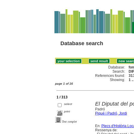
Database search
Database:
fo
Search:
DI
References found:
31
Showing:
1 .
page 1 of 16
1 / 313
El Diputat del 
select
Padró
print
Piqué i Padró, Jordi
Text complet
En:
Plecs d'Història Loc
Ressenya de: