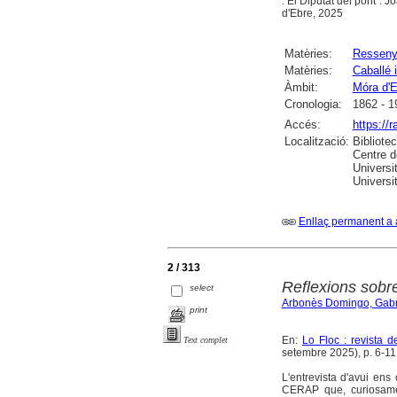
. El Diputat del pont :
d'Ebre, 2025
Matèries:
Ressen
Matèries:
Caballé 
Àmbit:
Móra d'E
Cronologia:
1862 - 1
Accés:
https://
Localització:
Bibliote
Centre d
Universit
Universi
Enllaç permanent a 
2 / 313
Reflexions sobre 
select
Arbonès Domingo, Gabr
print
En:
Lo Floc : revista 
Text complet
setembre 2025), p. 6-11 : 
L'entrevista d'avui ens
CERAP que, curiosamen