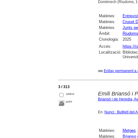
Domènech (Riudoms, 197
Matèries:
Entrevis
Matèries:
Cruset 
Matèries:
Junts pe
Àmbit:
Riudom
Cronologia:
2025
Accés:
https://
Localització:
Bibliote
Universi
Enllaç permanent a 
3 / 313
Emili Briansó i 
select
Briansó i de Heredia, A
print
En:
Nunci : Butlletí del
Matèries:
Metges
Matèries:
Brianso 