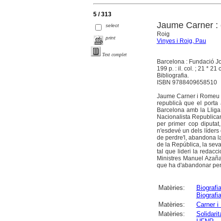
5 / 313
Jaume Carner : d
select
Roig
print
Vinyes i Roig, Pau
Text complet
Barcelona : Fundació Jo
199 p. : il. col. ; 21 * 21
Bibliografia.
ISBN 9788409658510
Jaume Carner i Romeu (E
republicà que el porta
Barcelona amb la Lliga 
Nacionalista Republican
per primer cop diputat,
n'esdevé un dels líders
de perdre'l, abandona la
de la República, la seva
tal que lideri la redacc
Ministres Manuel Azaña,
que ha d'abandonar per f
Matèries:
Biografi
Biografi
Matèries:
Carner 
Matèries:
Solidari