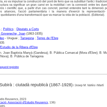
, es va impulsar la construcció del pont de ferro que va substituir l'antic i tradicio
ructura va significar un gran canvi en la mobilitat i en la connexió entre les due
iós i científic que, a partir d'un cas concret, permet entendre tant la dimensió po
es aliances, l'acció parlamentària i la manera d'exercir la representació
quotidianes d'una transformació que va marcar la vida de la població. (Editorial).
a
;
Polítics
;
Diputats a Corts
i Goyeneche, Joan
(1863-1935)
deo
- Uruguai ;
Tarragona
;
Terres de l'Ebre
935
'Estudis de la Ribera d'Ebre
n. Joan Baptista Manyà (Gandesa); B. Pública Comarcal (Mora d'Ebre); B. Mu
 Nova); B. Pública de Tarragona
aquest registre
Subirà : ciutadà republicà (1867-1928)
/ Josep M. Vallès i Martí
tudis Reusencs, 2023
cació. Associació d'Estudis Reusencs
, 136)
ques.