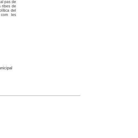
nal pas de
s ribes de
lítica del
- com les
nicipal