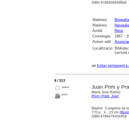
ISBN 9788409449606
Matèries:
Biografi
Matèries:
Nougués 
Àmbit:
Reus
Cronologia:
1867 - 1
Autors add.:
Associa
Localització:
Bibliote
Lectura
Enllaç permanent a 
8 / 313
Juan Prim y Pra
select
María José Rubio]
print
Prim i Prats, Joan
Madrid : Congreso de l
770 p. : il. ; 23 cm (
Biogr
ISBN 9788479434458