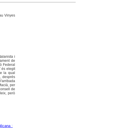
au Vinyes
alanista i
ntament de
ió Federal
 és elegit
de la qual
6, després
l'arribada
Macià, per
Consell de
leix, però
licana :