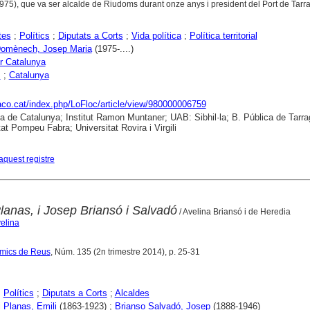
5), que va ser alcalde de Riudoms durant onze anys i president del Port de Tarr
tes
;
Polítics
;
Diputats a Corts
;
Vida política
;
Política territorial
Domènech, Josep Maria
(1975-....)
r Catalunya
s
;
Catalunya
raco.cat/index.php/LoFloc/article/view/980000006759
ca de Catalunya; Institut Ramon Muntaner; UAB: Sibhil·la; B. Pública de Tarr
tat Pompeu Fabra; Universitat Rovira i Virgili
aquest registre
Planas, i Josep Briansó i Salvadó
/ Avelina Briansó i de Heredia
velina
 Amics de Reus
, Núm. 135 (2n trimestre 2014), p. 25-31
;
Polítics
;
Diputats a Corts
;
Alcaldes
i Planas, Emili
(1863-1923) ;
Brianso Salvadó, Josep
(1888-1946)