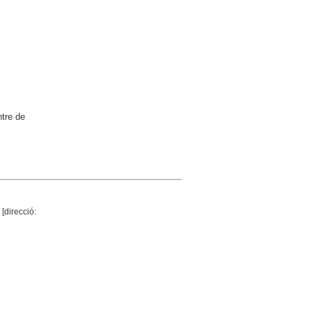
ntre de
[direcció: