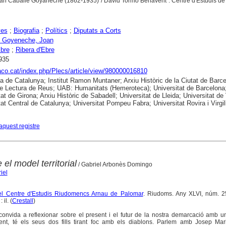
 Joan Caballé Goyaneche (1862-1935) / David Tormo Benavent : Centre d'Estudis de
yes
;
Biografia
;
Polítics
;
Diputats a Corts
i Goyeneche, Joan
bre
;
Ribera d'Ebre
935
raco.cat/index.php/Plecs/article/view/980000016810
ca de Catalunya; Institut Ramon Muntaner; Arxiu Històric de la Ciutat de Barce
e Lectura de Reus; UAB: Humanitats (Hemeroteca); Universitat de Barcelona
at de Girona; Arxiu Històric de Sabadell; Universitat de Lleida; Universitat de 
tat Central de Catalunya; Universitat Pompeu Fabra; Universitat Rovira i Virgil
aquest registre
el model territorial
/ Gabriel Arbonès Domingo
iel
del Centre d'Estudis Riudomencs Arnau de Palomar
. Riudoms. Any XLVI, núm. 25
il. (
Crestall
)
 convida a reflexionar sobre el present i el futur de la nostra demarcació amb u
t, té els seus dos fills tirant foc amb els diablons. Parlem amb Josep Mar