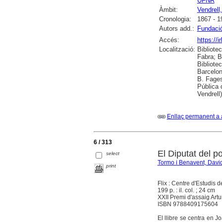
UFNR
Àmbit:
Vendrell,
Cronologia:
1867 - 1
Autors add.:
Fundació
Accés:
https://
Localització:
Bibliote
Fabra; B
Bibliote
Barcelon
B. Fages
Pública 
Vendrell)
Enllaç permanent a 
6 / 313
El Diputat del 
select
Tormo i Benavent, Davi
print
Flix : Centre d'Estudis 
199 p. : il. col. ; 24 cm
XXII Premi d'assaig Artu
ISBN 9788409175604
El llibre se centra en 