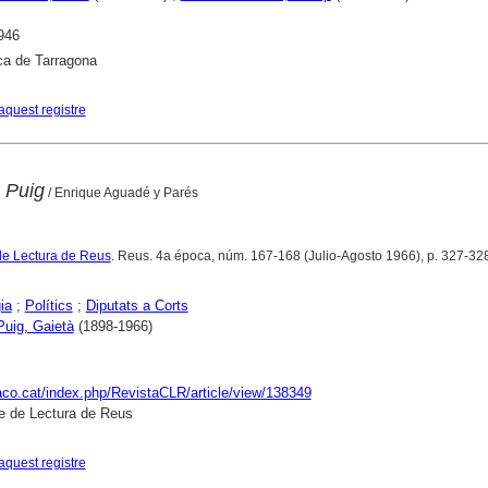
946
ca de Tarragona
aquest registre
 Puig
/ Enrique Aguadé y Parés
de Lectura de Reus
. Reus. 4a época, núm. 167-168 (Julio-Agosto 1966), p. 327-32
ia
;
Polítics
;
Diputats a Corts
 Puig, Gaietà
(1898-1966)
raco.cat/index.php/RevistaCLR/article/view/138349
e de Lectura de Reus
aquest registre