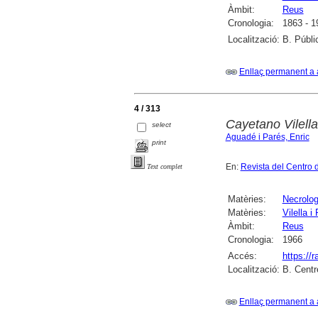
Àmbit:
Reus
Cronologia:
1863 - 1
Localització:
B. Públi
Enllaç permanent a 
4 / 313
Cayetano Vilella
select
Aguadé i Parés, Enric
print
En:
Revista del Centro 
Text complet
Matèries:
Necrolog
Matèries:
Vilella i
Àmbit:
Reus
Cronologia:
1966
Accés:
https://
Localització:
B. Centr
Enllaç permanent a 