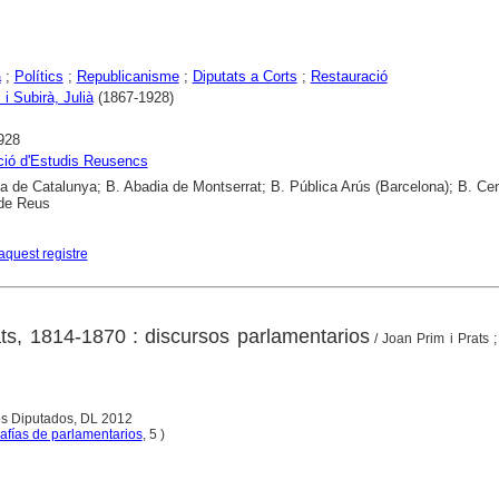
a
;
Polítics
;
Republicanisme
;
Diputats a Corts
;
Restauració
i Subirà, Julià
(1867-1928)
928
ció d'Estudis Reusencs
ca de Catalunya; B. Abadia de Montserrat; B. Pública Arús (Barcelona); B. Ce
 de Reus
aquest registre
ts, 1814-1870 : discursos parlamentarios
/ Joan Prim i Prats ; 
os Diputados, DL 2012
afías de parlamentarios
, 5 )