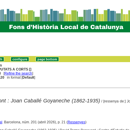
ns
PUTATS A CORTS []
3
[
Refine the search
]
. 20
in format [
Default
]
pont : Joan Caballé Goyaneche (1862-1935)
/ [ressenya de:] J
al
. Barcelona, núm. 201 (abril 2026), p. 21 (
Ressenyes
)