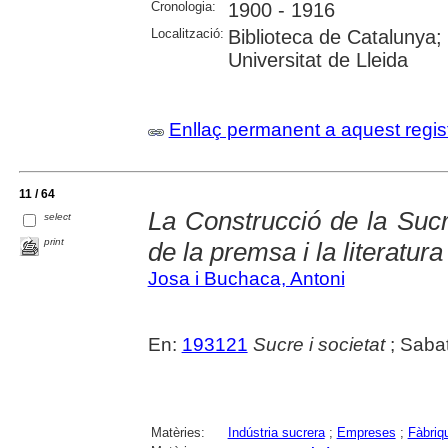
Cronologia:
1900 - 1916
Localització:
Biblioteca de Catalunya;
Universitat de Lleida
Enllaç permanent a aquest regis
11 / 64
La Construcció de la Suc
select
print
de la premsa i la literatura
Josa i Buchaca, Antoni
En:
193121
Sucre i societat
; Sabat
Matèries:
Indústria sucrera
;
Empreses
;
Fàbriq