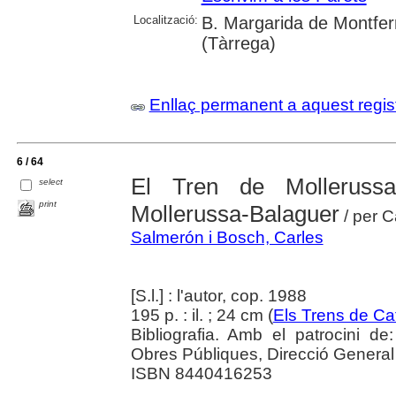
Localització:
B. Margarida de Montfer
(Tàrrega)
Enllaç permanent a aquest regis
6 / 64
El Tren de Mollerussa 
select
print
Mollerussa-Balaguer
/ per C
Salmerón i Bosch, Carles
[S.l.] : l'autor, cop. 1988
195 p. : il. ; 24 cm (
Els Trens de Ca
Bibliografia. Amb el patrocini de:
Obres Públiques, Direcció General
ISBN 8440416253