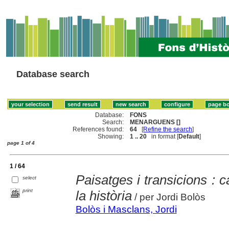
Database search
Database:
FONS
Search:
MENARGUENS []
References found:
64
[
Refine the search
]
Showing:
1 .. 20
in format [
Default
]
page 1 of 4
1 / 64
Paisatges i transicions : ca
select
print
la història
/ per Jordi Bolòs
Bolòs i Masclans, Jordi