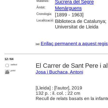
Matèries:
Sucrera del Segre
Àmbit:
Menàrguens
Cronologia:
[1899 - 1963]
Localització:
Biblioteca de Catalunya;
Universitat de Lleida
Enllaç permanent a aquest regis
12 / 64
El Carrer de Sant Pere i al
select
print
Josa i Buchaca, Antoni
[Lleida] : [l'autor], 2019
132 p. : il. col. ; 22 cm
Recull de relats basats en la infan