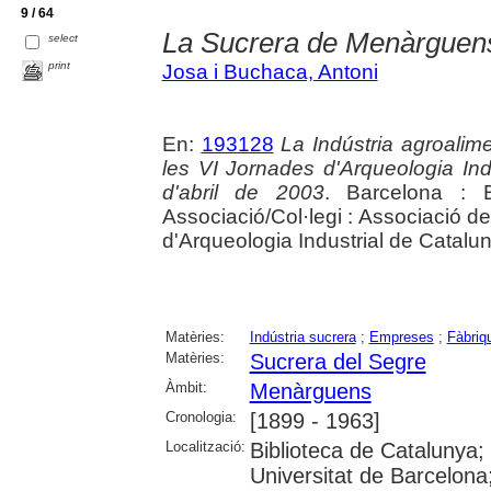
9 / 64
La Sucrera de Menàrguen
select
print
Josa i Buchaca, Antoni
En:
193128
La Indústria agroalime
les VI Jornades d'Arqueologia Indu
d'abril de 2003
. Barcelona : E
Associació/Col·legi : Associació de
d'Arqueologia Industrial de Catalu
Matèries:
Indústria sucrera
;
Empreses
;
Fàbriq
Matèries:
Sucrera del Segre
Àmbit:
Menàrguens
Cronologia:
[1899 - 1963]
Localització:
Biblioteca de Catalunya;
Universitat de Barcelona;