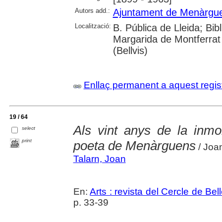
Autors add.:
Ajuntament de Menàrgu
Localització:
B. Pública de Lleida; Bib
Margarida de Montferrat 
(Bellvis)
Enllaç permanent a aquest regis
19 / 64
Als vint anys de la inmo
select
print
poeta de Menàrguens
/ Joa
Talarn, Joan
En:
Arts : revista del Cercle de Bel
p. 33-39