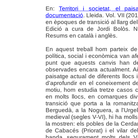
En:
Territori i societat, el pais
documentació
. Lleida. Vol. VII (201
en èpoques de transició al llarg de
Edició a cura de Jordi Bolòs. N
Resums en català i anglès.
En aquest treball hom parteix de
política, social i econòmica van af
punt que aquests canvis han d
observades encara actualment. Ai
paisatge actual de diferents lloc
d'aprofundir en el coneixement de
motiu, hom estudia tretze casos c
en molts llocs, en comarques div
transició que porta a la romanitz
Berguedà, a la Noguera, a l'Urgell 
medieval (segles V-VI), hi ha moll
la mostren: els pobles de la Cerda
de Cabacés (Priorat) i el vilar d
banda, segurament molts deIs Vil