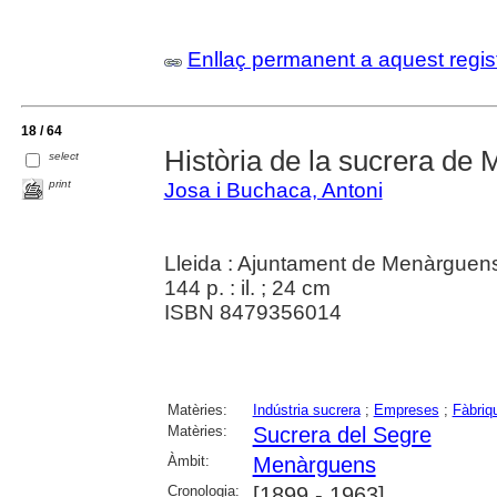
Enllaç permanent a aquest regis
18 / 64
Història de la sucrera de
select
print
Josa i Buchaca, Antoni
Lleida : Ajuntament de Menàrguen
144 p. : il. ; 24 cm
ISBN 8479356014
Matèries:
Indústria sucrera
;
Empreses
;
Fàbriq
Matèries:
Sucrera del Segre
Àmbit:
Menàrguens
Cronologia:
[1899 - 1963]