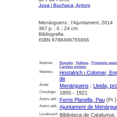
Josa i Buchaca, Antoni
Menàrguens : l'Ajuntament, 2014
367 p. : il. ; 24 cm
Bibliografia.
ISBN 9788499755656
Matèries:
Biografia
;
Noblesa
;
Propietaris agrar
Cambres agràries
Matèries:
Hostalrich i Colomer, Enr
de
Àmbit:
Menàrguens
;
Lleida, pr
Cronologia:
1855 - 1921
Autors add.:
Forns Planella, Pau
(Pr.)
Autors add.:
Ajuntament de Menàrgu
Localització:
Biblioteca de Catalunya; 