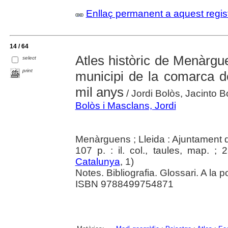
Enllaç permanent a aquest regis
14 / 64
Atles històric de Menàrgue
select
print
municipi de la comarca d
mil anys
/ Jordi Bolòs, Jacinto 
Bolòs i Masclans, Jordi
Menàrguens ; Lleida : Ajuntament
107 p. : il. col., taules, map. ;
Catalunya
, 1)
Notes. Bibliografia. Glossari. A la p
ISBN 9788499754871