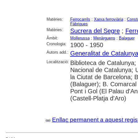
Matèries:
Ferrocarrils
;
Xarxa ferroviària
;
Const
Fàbriques
Matèries:
Sucrera del Segre
;
Ferr
Àmbit:
Mollerussa
;
Menàrguens
;
Balaguer
Cronologia:
1900 - 1950
Autors add.:
Generalitat de Cataluny
Localització:
Biblioteca de Catalunya;
Nacional de Catalunya; Un
la Ciutat de Barcelona; 
(Balaguer); B. Comarcal
Pont i Gol (El Palau d'A
(Castell-Platja d'Aro)
Enllaç permanent a aquest regis