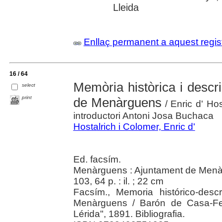
Lleida
Enllaç permanent a aquest regis
16 / 64
Memòria històrica i descri
select
print
de Menàrguens
/ Enric d' Hos
introductori Antoni Josa Buchaca
Hostalrich i Colomer, Enric d'
Ed. facsím.
Menàrguens : Ajuntament de Menà
103, 64 p. : il. ; 22 cm
Facsím., Memoria histórico-des
Menàrguens / Barón de Casa-Feli
Lérida", 1891. Bibliografia.