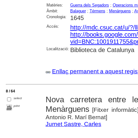
Matèries:
Guerra dels Segadors
;
Operacions mi
Àmbit:
Balaguer
;
Térmens
;
Menàrguens
;
Av
Cronologia:
1645
Accés:
http://mdc.csuc.cat/u/?/
http://books.google.com
vid=BNC:1001911755&pri
Localització:
Biblioteca de Catalunya
Enllaç permanent a aquest regis
8 / 64
Nova carretera entre l
select
print
Menàrguens
[Fitxer informàti
Antonio R. Marí Bernat]
Jurnet Sastre, Carles