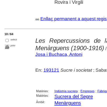
Rovira i Virgili
Enllaç permanent a aquest regis
10 / 64
Les Repercussions de l
select
print
Menàrguens (1900-1916)
/
Josa i Buchaca, Antoni
En:
193121
Sucre i societat
; Sabat
Matèries:
Indústria sucrera
;
Empreses
;
Fàbriq
Matèries:
Sucrera del Segre
Àmbit:
Menàrguens