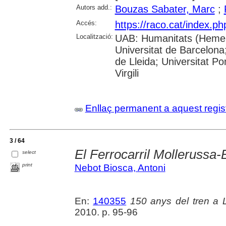
Autors add.:
Bouzas Sabater, Marc
;
Accés:
https://raco.cat/index.p
Localització:
UAB: Humanitats (Hemero
Universitat de Barcelona;
de Lleida; Universitat P
Virgili
Enllaç permanent a aquest regis
3 / 64
El Ferrocarril Mollerussa-
select
print
Nebot Biosca, Antoni
En:
140355
150 anys del tren a L
2010. p. 95-96