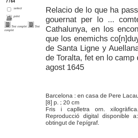
7 / 64
Relacio de lo que ha pass
select
print
gouernat per lo ... comt
Cathalunya, en los encon
Text complet
Text
complet
que los enemichs co[n]duy
de Santa Ligne y Auellana
de Toralta, fet en lo cam
agost 1645
Barcelona : en casa de Pere Lacau
[8] p. ; 20 cm
Fris i caplletra orn. xilogràfi
Reproducció digital disponible a
obtingut de l'epígraf.