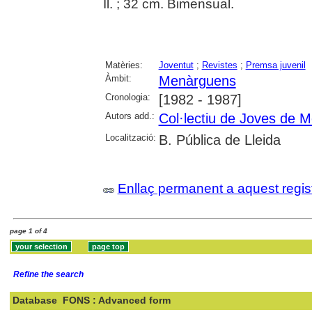
Il. ; 32 cm. Bimensual.
Matèries:
Joventut
;
Revistes
;
Premsa juvenil
Àmbit:
Menàrguens
Cronologia:
[1982 - 1987]
Autors add.:
Col·lectiu de Joves de 
Localització:
B. Pública de Lleida
Enllaç permanent a aquest regis
page 1 of 4
Refine the search
Database
FONS : Advanced form