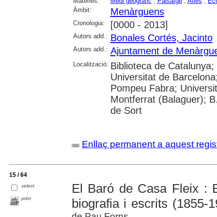
Matèries:
Medi geogràfic
;
Paisatge
;
Atles
;
Ec
Àmbit:
Menàrguens
Cronologia:
[0000 - 2013]
Autors add.:
Bonales Cortés, Jacinto
Autors add.:
Ajuntament de Menàrgu
Localització:
Biblioteca de Catalunya;
Universitat de Barcelona;
Pompeu Fabra; Universitat
Montferrat (Balaguer); B.
de Sort
Enllaç permanent a aquest regis
15 / 64
El Baró de Casa Fleix : E
select
print
biografia i escrits (1855-
de Pau Forns