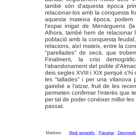
també són d'aquesta època prim
relacionar-los amb la conquesta fr
aquesta mateixa època, podem e
l'espai irrigat de Menàrguens (la
Alhora, també hem de relacionar l
població amb la conquesta feudal, j
relacions, així mateix, entre la c
"parellades" de secà, que trobe
Finalment, la crisi demogràf
l'abandonament del poble d'Almace
deis segles XVIII i XIX perquè s'hi
les "tallades" i per una vilanova
gairebé a l'atzar, fruit de les re
permeten confirmar l'interès que te
per tal de poder conèixer millor le
passat.
Matèries:
Medi geogràfic
;
Paisatge
;
Demografi