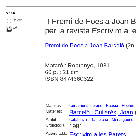
5 / 64
II Premi de Poesia Joan Ba
select
print
per la revista Escrivim a 
Premi de Poesia Joan Barceló
(2n 
Mataró : Robrenyo, 1981
60 p. ; 21 cm
ISBN 8474660622
Matèries:
Certàmens literaris
;
Poesia
;
Poetes
Matèries:
Barceló i Cullerés, Joan
Àmbit:
Catalunya
;
Barcelona
;
Menàrguens
Cronologia:
1981
Autors add.:
Escrivim a les Parets