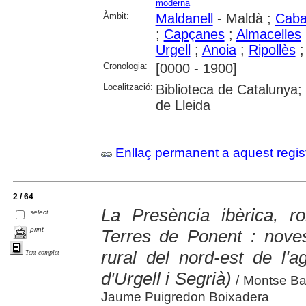
moderna
Àmbit:
Maldanell
- Maldà ;
Caba
;
Capçanes
;
Almacelles
Urgell
;
Anoia
;
Ripollès
Cronologia:
[0000 - 1900]
Localització:
Biblioteca de Catalunya; 
de Lleida
Enllaç permanent a aquest regis
2 / 64
La Presència ibèrica, 
select
print
Terres de Ponent : nove
rural del nord-est de l'a
Text complet
d'Urgell i Segrià)
/ Montse Ba
Jaume Puigredon Boixadera