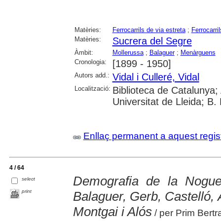
Matèries:
Ferrocarrils de via estreta
;
Ferrocarril
Matèries:
Sucrera del Segre
Àmbit:
Mollerussa
;
Balaguer
;
Menàrguens
Cronologia:
[1899 - 1950]
Autors add.:
Vidal i Culleré, Vidal
Localització:
Biblioteca de Catalunya;
Universitat de Lleida; B
Enllaç permanent a aquest regis
4 / 64
Demografia de la Nogue
select
print
Balaguer, Gerb, Castelló,
Montgai i Alós
/ per Prim Bertr