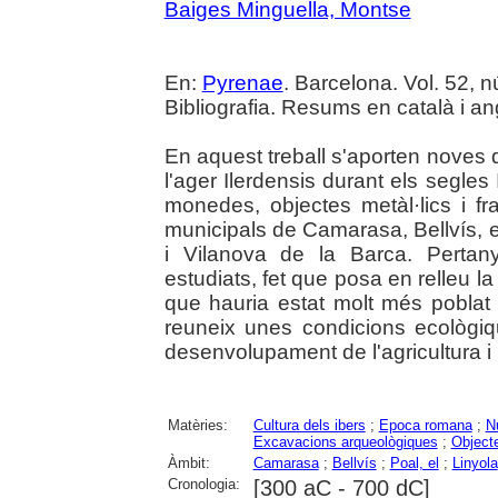
Baiges Minguella, Montse
En:
Pyrenae
. Barcelona. Vol. 52, nú
Bibliografia. Resums en català i an
En aquest treball s'aporten noves 
l'ager Ilerdensis durant els segles 
monedes, objectes metàl·lics i fr
municipals de Camarasa, Bellvís, 
i Vilanova de la Barca. Perta
estudiats, fet que posa en relleu la
que hauria estat molt més poblat
reuneix unes condicions ecològiq
desenvolupament de l'agricultura i l
Matèries:
Cultura dels ibers
;
Epoca romana
;
N
Excavacions arqueològiques
;
Object
Àmbit:
Camarasa
;
Bellvís
;
Poal, el
;
Linyola
Cronologia:
[300 aC - 700 dC]