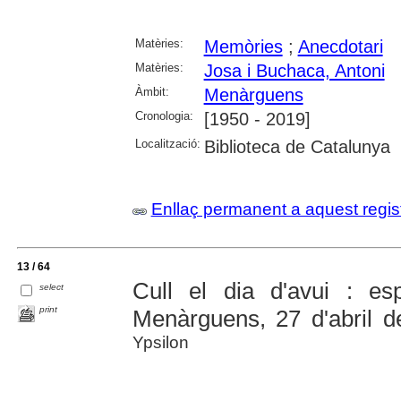
Matèries:
Memòries
;
Anecdotari
Matèries:
Josa i Buchaca, Antoni
Àmbit:
Menàrguens
Cronologia:
[1950 - 2019]
Localització:
Biblioteca de Catalunya
Enllaç permanent a aquest regis
13 / 64
Cull el dia d'avui : es
select
print
Menàrguens, 27 d'abril 
Ypsilon