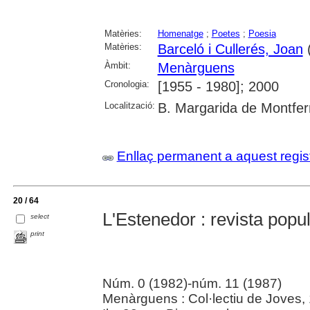
Matèries:
Homenatge
;
Poetes
;
Poesia
Matèries:
Barceló i Cullerés, Joan
Àmbit:
Menàrguens
Cronologia:
[1955 - 1980]; 2000
Localització:
B. Margarida de Montfer
Enllaç permanent a aquest regis
20 / 64
L'Estenedor : revista pop
select
print
Núm. 0 (1982)-núm. 11 (1987)
Menàrguens : Col·lectiu de Joves