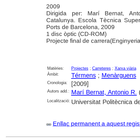
2009
Dirigida per: Marí Bernat, Ant
Catalunya. Escola Tècnica Super
Ports de Barcelona, 2009
1 disc òptic (CD-ROM)
Projecte final de carrera(Enginyeri
Matèries:
Projectes
;
Carreteres
;
Xarxa viària
Àmbit:
Térmens
;
Menàrguens
Cronologia:
[2009]
Autors add.:
Marí Bernat, Antonio R.
(
Localització:
Universitat Politècnica 
Enllaç permanent a aquest regis