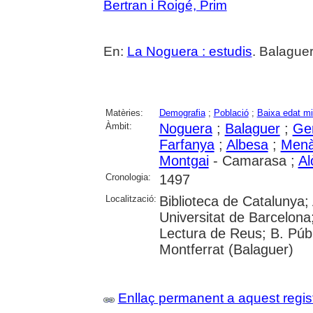
Bertran i Roigé, Prim
En:
La Noguera : estudis
. Balaguer
Matèries:
Demografia
;
Població
;
Baixa edat mi
Àmbit:
Noguera
;
Balaguer
;
Ge
Farfanya
;
Albesa
;
Menà
Montgai
- Camarasa ;
Al
Cronologia:
1497
Localització:
Biblioteca de Catalunya;
Universitat de Barcelona;
Lectura de Reus; B. Públ
Montferrat (Balaguer)
Enllaç permanent a aquest regis