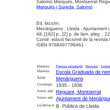
Salomó Marquès, Montserrat Regu
Marquès i Sureda, Salomó
Ed. facsím.
Menàrguens ; Lleida : Ajuntament
48, [182] p., [2] p. de làm. pleg. ; 2
Conté: edició facsímil de la revista
ISBN 9788497799461
Matèries:
Premsa estudiantil
;
Revistes
;
Centr
Matèries:
Escola Graduada de ne
Àmbit:
Menàrguens
Cronologia:
1935 - 1936
Autors add.:
Reguant, Montserrat
Autors add.:
Ajuntament de Menàrgu
Localització:
B. Pública de Lleida