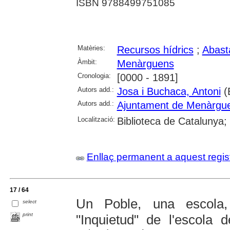
ISBN 9788499751085
Matèries:
Recursos hídrics
;
Abast
Àmbit:
Menàrguens
Cronologia:
[0000 - 1891]
Autors add.:
Josa i Buchaca, Antoni
(
Autors add.:
Ajuntament de Menàrgu
Localització:
Biblioteca de Catalunya; 
Enllaç permanent a aquest regis
17 / 64
Un Poble, una escola,
select
print
"Inquietud" de l'escola