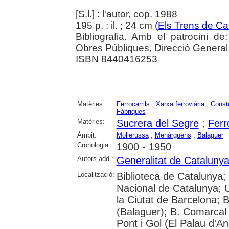
[S.l.] : l'autor, cop. 1988
195 p. : il. ; 24 cm (
Els Trens de Ca
Bibliografia. Amb el patrocini de:
Obres Públiques, Direcció General
ISBN 8440416253
Matèries:
Ferrocarrils
;
Xarxa ferroviària
;
Const
Fàbriques
Matèries:
Sucrera del Segre
;
Ferr
Àmbit:
Mollerussa
;
Menàrguens
;
Balaguer
Cronologia:
1900 - 1950
Autors add.:
Generalitat de Cataluny
Localització:
Biblioteca de Catalunya;
Nacional de Catalunya; Un
la Ciutat de Barcelona; 
(Balaguer); B. Comarcal
Pont i Gol (El Palau d'A