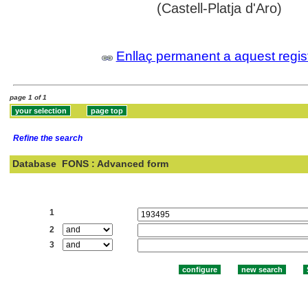
(Castell-Platja d'Aro)
Enllaç permanent a aquest regis
page 1 of 1
Refine the search
Database
FONS : Advanced form
Search:
1
2
3