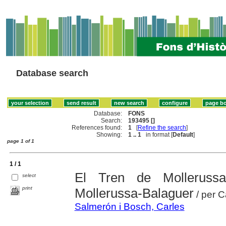
Database search
Database:
FONS
Search:
193495 []
References found:
1
[
Refine the search
]
Showing:
1 .. 1
in format [
Default
]
page 1 of 1
1 / 1
El Tren de Mollerussa 
select
print
Mollerussa-Balaguer
/ per C
Salmerón i Bosch, Carles