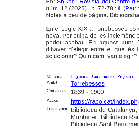
En:
Shikar : Revista del Centre d
núm. 12 (2025) , p. 72-78 : il. (
Patr
Notes a peu de pàgina. Bibliografia.
En el segle XIX a Torrebesses es v
nova. Per culpa de les inclemènc
poder acabar. En aquest punt, 
d'haver d'elegir entre el que és
solucionar? Quin camí van elegir?
Matèries:
Esglésies
;
Construcció
;
Projectes
Àmbit:
Torrebesses
Cronologia:
1869 - 1900
Accés:
https://raco.cat/index.p
Localització:
Biblioteca de Catalunya; 
Muntaner; Biblioteca Ra
Biblioteca Sant Bartomeu 