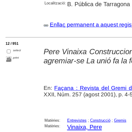
Localització:
B. Pública de Tarragona
Enllaç permanent a aquest regis
12 / 951
Pere Vinaixa Construccion
select
print
agremiar-se La unió fa la 
En:
Façana : Revista del Gremi 
XXII, Núm. 257 (agost 2001), p. 4-
Matèries:
Entrevistes
;
Construcció
;
Gremis
Matèries:
Vinaixa, Pere