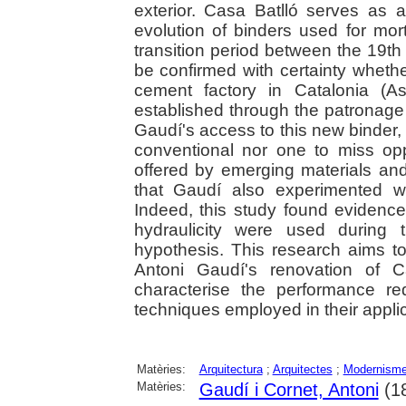
exterior. Casa Batlló serves as a
evolution of binders used for mor
transition period between the 19th
be confirmed with certainty whether
cement factory in Catalonia (A
established through the patronage 
Gaudí's access to this new binder, 
conventional nor one to miss opp
offered by emerging materials and 
that Gaudí also experimented w
Indeed, this study found evidence
hydraulicity were used during 
hypothesis. This research aims to
Antoni Gaudí's renovation of C
characterise the performance re
techniques employed in their applic
Matèries:
Arquitectura
;
Arquitectes
;
Modernism
Matèries:
Gaudí i Cornet, Antoni
(1