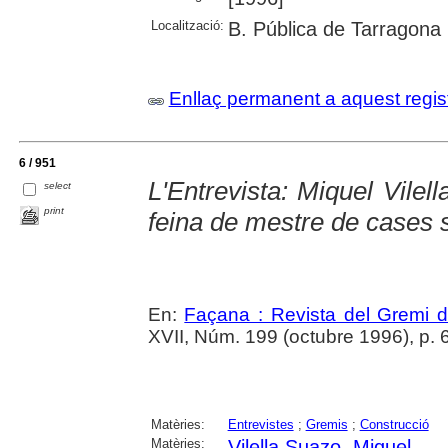
Localització:
B. Pública de Tarragona
Enllaç permanent a aquest regis
6 / 951
L'Entrevista: Miquel Vilel
select
print
feina de mestre de cases 
En:
Façana : Revista del Gremi 
XVII, Núm. 199 (octubre 1996), p. 
Matèries:
Entrevistes
;
Gremis
;
Construcció
Matèries:
Vilella Suazo, Miquel