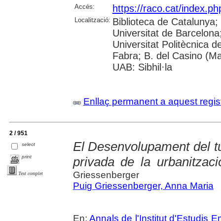
Accés:
https://raco.cat/index.ph
Localització:
Biblioteca de Catalunya;
Universitat de Barcelona; 
Universitat Politècnica 
Fabra; B. del Casino (M
UAB: Sibhil·la
Enllaç permanent a aquest regis
2 / 951
El Desenvolupament del t
select
print
privada de la urbanitzaci
Griessenberger
Text complet
Puig Griessenberger, Anna Maria
En:
Annals de l'Institut d'Estudis