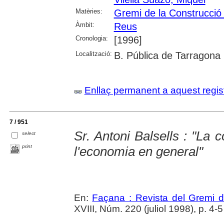
Matèries:
Gremi de la Construcció
Àmbit:
Reus
Cronologia:
[1996]
Localització:
B. Pública de Tarragona
Enllaç permanent a aquest regis
7 / 951
Sr. Antoni Balsells : "La 
select
print
l'economia en general"
En:
Façana : Revista del Gremi 
XVIII, Núm. 220 (juliol 1998), p. 4-5