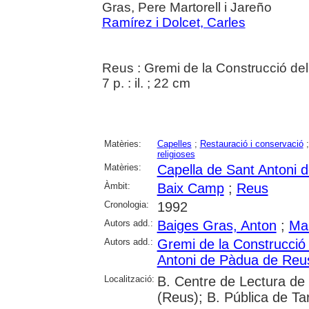
Gras, Pere Martorell i Jareño
Ramírez i Dolcet, Carles
Reus : Gremi de la Construcció de
7 p. : il. ; 22 cm
Matèries:
Capelles
;
Restauració i conservació
religioses
Matèries:
Capella de Sant Antoni 
Àmbit:
Baix Camp
;
Reus
Cronologia:
1992
Autors add.:
Baiges Gras, Anton
;
Mar
Autors add.:
Gremi de la Construcció
Antoni de Pàdua de Reu
Localització:
B. Centre de Lectura de
(Reus); B. Pública de T