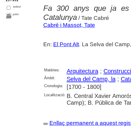
15 / 951
Fa 300 anys que ja es 
select
print
Catalunya
/ Tate Cabré
Cabré i Massot, Tate
En:
El Pont Alt
. La Selva del Camp,
Matèries:
Arquitectura
;
Construcc
Àmbit:
Selva del Camp, la
;
Cat
Cronologia:
[1700 - 1800]
Localització:
B. Central Xavier Amorós
Camp); B. Pública de Ta
Enllaç permanent a aquest regis