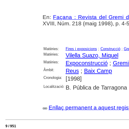
En:
Façana : Revista del Gremi 
XVIII, Núm. 218 (maig 1998), p. 4-
Matèries:
Fires i exposicions
;
Construcció
;
Gr
Matèries:
Vilella Suazo, Miquel
Matèries:
Expoconstrucció
;
Gremi
Àmbit:
Reus
;
Baix Camp
Cronologia:
[1998]
Localització:
B. Pública de Tarragona
Enllaç permanent a aquest regis
9 / 951