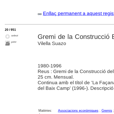
Enllaç permanent a aquest regis
20 / 951
Gremi de la Construcció B
select
print
Vilella Suazo
1980-1996
Reus : Gremi de la Construcció d
25 cm. Mensual.
Continua amb el títol de 'La Façan
del Baix Camp' (1996-). Descripció
Matèries:
Associacions econòmiques
;
Gremis