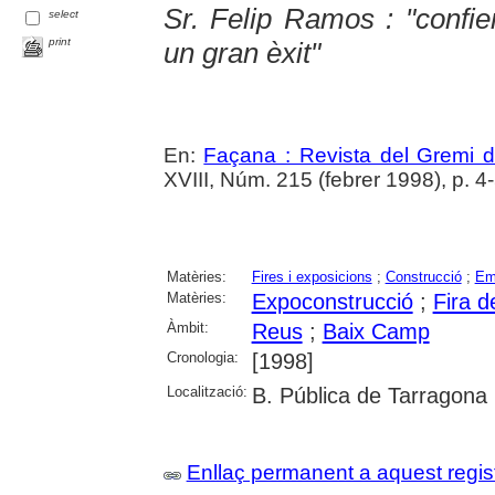
Sr. Felip Ramos : "confi
select
print
un gran èxit"
En:
Façana : Revista del Gremi 
XVIII, Núm. 215 (febrer 1998), p. 4
Matèries:
Fires i exposicions
;
Construcció
;
Em
Matèries:
Expoconstrucció
;
Fira 
Àmbit:
Reus
;
Baix Camp
Cronologia:
[1998]
Localització:
B. Pública de Tarragona
Enllaç permanent a aquest regis