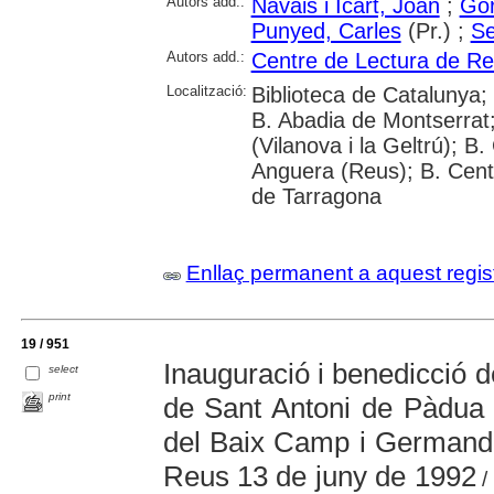
Autors add.:
Navais i Icart, Joan
;
Gor
Punyed, Carles
(Pr.) ;
Se
Autors add.:
Centre de Lectura de R
Localització:
Biblioteca de Catalunya;
B. Abadia de Montserrat
(Vilanova i la Geltrú); 
Anguera (Reus); B. Cent
de Tarragona
Enllaç permanent a aquest regis
19 / 951
Inauguració i benedicció d
select
print
de Sant Antoni de Pàdua 
del Baix Camp i Germanda
Reus 13 de juny de 1992
/