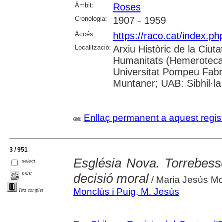
Àmbit:
Roses
Cronologia:
1907 - 1959
Accés:
https://raco.cat/index.
Localització:
Arxiu Històric de la Ciut
Humanitats (Hemeroteca);
Universitat Pompeu Fabra;
Muntaner; UAB: Sibhil·la
Enllaç permanent a aquest regis
3 / 951
Església Nova. Torrebesses
select
print
decisió moral
/ Maria Jesús M
Monclús i Puig, M. Jesús
Text complet