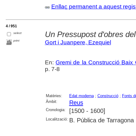
Enllaç permanent a aquest regis
4 / 951
Un Pressupost d'obres del
select
print
Gort i Juanpere, Ezequiel
En:
Gremi de la Construcció Bai
p. 7-8
Matèries:
Edat moderna
;
Construcció
;
Fonts d
Àmbit:
Reus
Cronologia:
[1500 - 1600]
Localització:
B. Pública de Tarragona