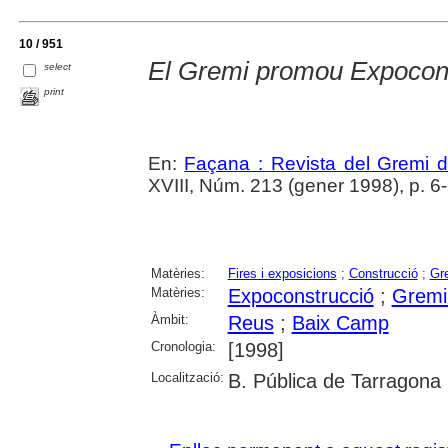
10 / 951
El Gremi promou Expocon
select
print
En:
Façana : Revista del Gremi 
XVIII, Núm. 213 (gener 1998), p. 6
Matèries:
Fires i exposicions
;
Construcció
;
Gr
Matèries:
Expoconstrucció
;
Gremi
Àmbit:
Reus
;
Baix Camp
Cronologia:
[1998]
Localització:
B. Pública de Tarragona