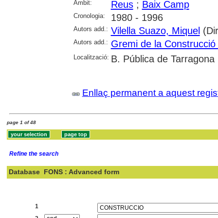
Àmbit:
Reus
;
Baix Camp
Cronologia:
1980 - 1996
Autors add.:
Vilella Suazo, Miquel
(Dir
Autors add.:
Gremi de la Construcció
Localització:
B. Pública de Tarragona
Enllaç permanent a aquest regis
page 1 of 48
Refine the search
Database
FONS : Advanced form
Search:
1