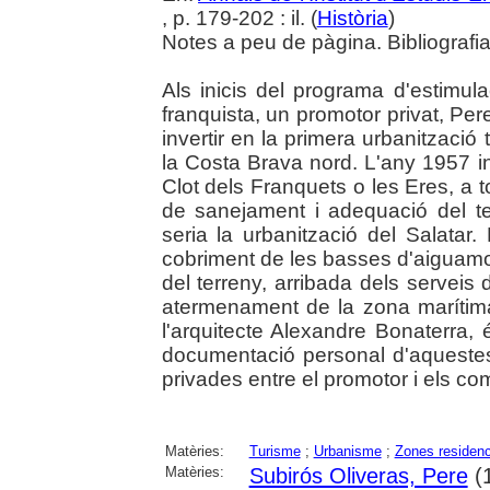
, p. 179-202 : il. (
Història
)
Notes a peu de pàgina. Bibliografia
Als inicis del programa d'estimulac
franquista, un promotor privat, Per
invertir en la primera urbanització 
la Costa Brava nord. L'any 1957 ini
Clot dels Franquets o les Eres, a t
de sanejament i adequació del te
seria la urbanització del Salatar.
cobriment de les basses d'aiguamol
del terreny, arribada dels serveis 
atermenament de la zona marítima
l'arquitecte Alexandre Bonaterra,
documentació personal d'aquestes
privades entre el promotor i els co
Matèries:
Turisme
;
Urbanisme
;
Zones residenc
Matèries:
Subirós Oliveras, Pere
(