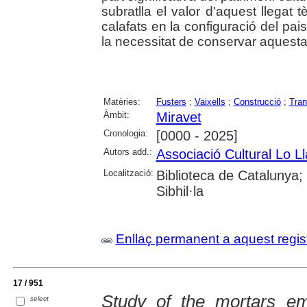
subratlla el valor d'aquest llegat t
calafats en la configuració del pai
la necessitat de conservar aquesta
Matèries:
Fusters
;
Vaixells
;
Construcció
;
Tran
Àmbit:
Miravet
Cronologia:
[0000 - 2025]
Autors add.:
Associació Cultural Lo Ll
Localització:
Biblioteca de Catalunya
Sibhil·la
Enllaç permanent a aquest regis
17 / 951
Study of the mortars e
select