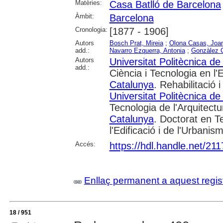
Matèries:
Casa Batlló de Barcelona
Àmbit:
Barcelona
Cronologia:
[1877 - 1906]
Autors
Bosch Prat, Mireia
;
Olona Casas, Joa
add.:
Navarro Ezquerra, Antonia
;
Gonzàlez 
Autors
Universitat Politècnica d
add.:
Ciència i Tecnologia en l'E
Catalunya
. Rehabilitació 
Universitat Politècnica d
Tecnologia de l'Arquitectu
Catalunya
. Doctorat en Te
l'Edificació i de l'Urbanis
Accés:
https://hdl.handle.net/21
Enllaç permanent a aquest regis
18 / 951