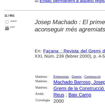
Enllaç permanent a aquest regis
11 / 951
Josep Machado : El primer
select
print
aconseguir més agremiats 
En:
Façana : Revista del Gremi 
XXI, Núm. 239 (febrer 2000), p. 4-5
Matèries:
Entrevistes
;
Gremis
;
Construcció
Matèries:
Machado Barroso, Jose
Matèries:
Gremi de la Construcció
Àmbit:
Reus
;
Baix Camp
Cronologia:
2000