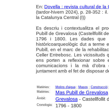
En:
Dovella : revista cultural de l
(tardor-hivern 2024), p. 28-352 : il. 
la Catalunya Central (I))
Es descriu i contextualitza el p
Pubill de Grevalosa (Castellfollit de
1796 i 1800. Les dades que s'
històricoarqueològic dut a terme 
Pubill, en el marc de la rehabilitaci
Celler Entrebosc. Les vicissituds 
ens porten a reflexionar sobre 
comunicacions i la mà d'obra e
juntament amb el fet de disposar d
Matèries:
Molins d'aigua
;
Masos
;
Construcció
Matèries:
Mas Pubill de Grevalosa
Àmbit:
Grevalosa
- Castellfollit 
Cronologia:
1796 - 1800