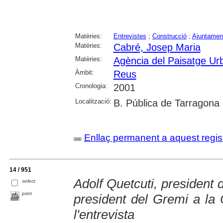
Matèries:
Entrevistes
;
Construcció
;
Ajuntamen
Matèries:
Cabré, Josep Maria
Matèries:
Agència del Paisatge Ur
Àmbit:
Reus
Cronologia:
2001
Localització:
B. Pública de Tarragona
Enllaç permanent a aquest regis
14 / 951
Adolf Quetcuti, president
select
print
president del Gremi a la
l'entrevista