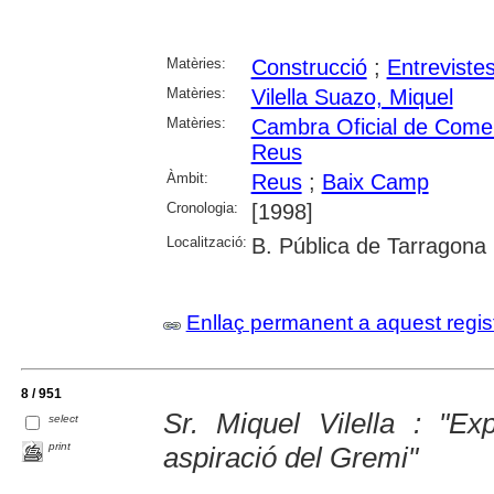
Matèries:
Construcció
;
Entreviste
Matèries:
Vilella Suazo, Miquel
Matèries:
Cambra Oficial de Comerç
Reus
Àmbit:
Reus
;
Baix Camp
Cronologia:
[1998]
Localització:
B. Pública de Tarragona
Enllaç permanent a aquest regis
8 / 951
Sr. Miquel Vilella : "Ex
select
print
aspiració del Gremi"