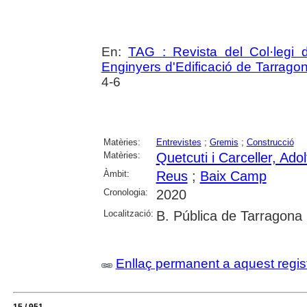
En:
TAG : Revista del Col·legi d
Enginyers d'Edificació de Tarrago
4-6
Matèries:
Entrevistes
;
Gremis
;
Construcció
Matèries:
Quetcuti i Carceller, Adol
Àmbit:
Reus
;
Baix Camp
Cronologia:
2020
Localització:
B. Pública de Tarragona
Enllaç permanent a aquest regis