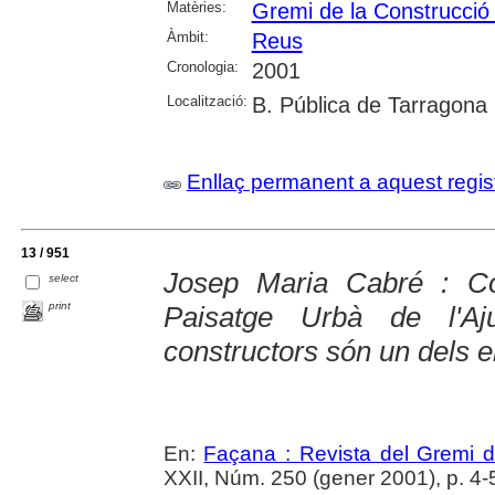
Matèries:
Gremi de la Construcció
Àmbit:
Reus
Cronologia:
2001
Localització:
B. Pública de Tarragona
Enllaç permanent a aquest regis
13 / 951
Josep Maria Cabré : Co
select
print
Paisatge Urbà de l'A
constructors són un dels e
En:
Façana : Revista del Gremi 
XXII, Núm. 250 (gener 2001), p. 4-