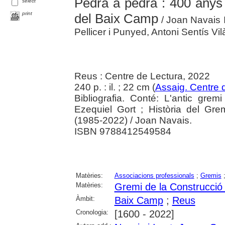
Pedra a pedra : 400 anys
select
print
del Baix Camp
/ Joan Navais I
Pellicer i Punyed, Antoni Sentís Vil
Reus : Centre de Lectura, 2022
240 p. : il. ; 22 cm (
Assaig. Centre 
Bibliografia. Conté: L'antic gr
Ezequiel Gort ; Història del Gr
(1985-2022) / Joan Navais.
ISBN 9788412549584
Matèries:
Associacions professionals
;
Gremis
Matèries:
Gremi de la Construcció
Àmbit:
Baix Camp
;
Reus
Cronologia:
[1600 - 2022]