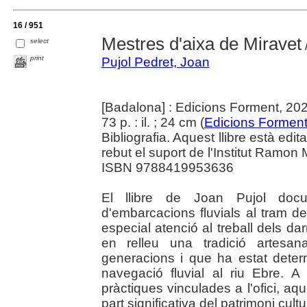
16 / 951
Mestres d'aixa de Miravet
select
print
Pujol Pedret, Joan
[Badalona] : Edicions Forment, 20
73 p. : il. ; 24 cm (
Edicions Formen
Bibliografia. Aquest llibre està edit
rebut el suport de l'Institut Ramon
ISBN 9788419953636
El llibre de Joan Pujol docu
d'embarcacions fluvials al tram de
especial atenció al treball dels da
en relleu una tradició artesan
generacions i que ha estat dete
navegació fluvial al riu Ebre. A
pràctiques vinculades a l'ofici, a
part significativa del patrimoni cultu