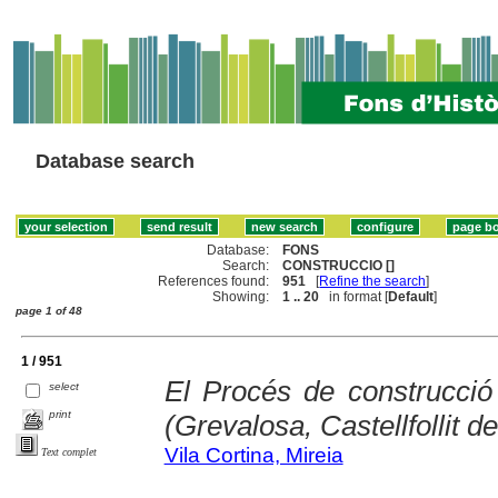
Database search
Database:
FONS
Search:
CONSTRUCCIO []
References found:
951
[
Refine the search
]
Showing:
1 .. 20
in format [
Default
]
page 1 of 48
1 / 951
El Procés de construcció 
select
print
(Grevalosa, Castellfollit de
Vila Cortina, Mireia
Text complet