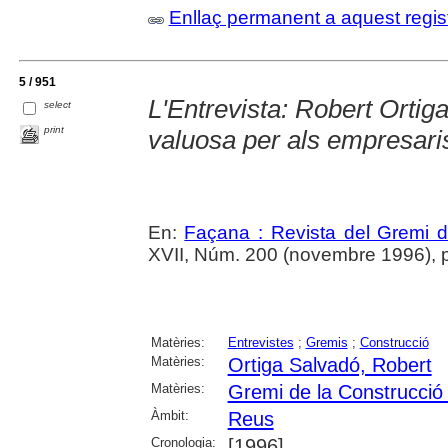
Enllaç permanent a aquest regis
5 / 951
L'Entrevista: Robert Ortig
select
print
valuosa per als empresaris
En:
Façana : Revista del Gremi 
XVII, Núm. 200 (novembre 1996), p
Matèries:
Entrevistes
;
Gremis
;
Construcció
Matèries:
Ortiga Salvadó, Robert
Matèries:
Gremi de la Construcció
Àmbit:
Reus
Cronologia:
[1996]