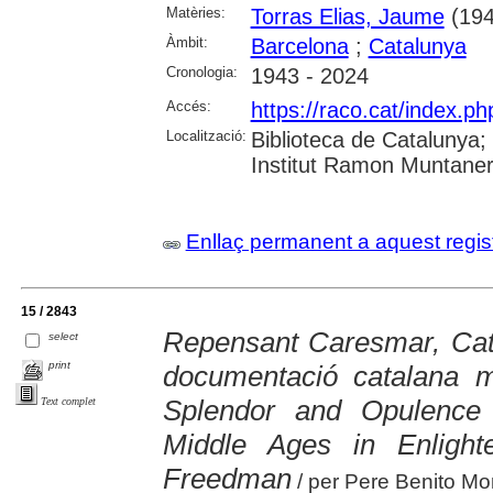
Matèries:
Torras Elias, Jaume
(194
Àmbit:
Barcelona
;
Catalunya
Cronologia:
1943 - 2024
Accés:
https://raco.cat/index.
Localització:
Biblioteca de Catalunya
Institut Ramon Muntaner;
Enllaç permanent a aquest regis
15 / 2843
Repensant Caresmar, Catal
select
print
documentació catalana m
Splendor and Opulence 
Text complet
Middle Ages in Enlight
Freedman
/ per Pere Benito Mo