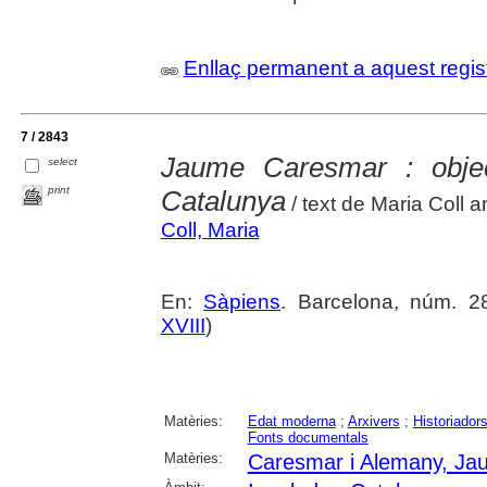
Enllaç permanent a aquest regis
7 / 2843
Jaume Caresmar : objec
select
print
Catalunya
/ text de Maria Coll 
Coll, Maria
En:
Sàpiens
. Barcelona, núm. 286
XVIII
)
Matèries:
Edat moderna
;
Arxivers
;
Historiador
Fonts documentals
Matèries:
Caresmar i Alemany, Ja