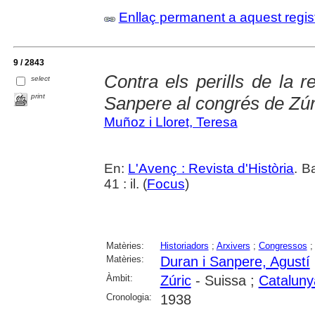
Enllaç permanent a aquest regis
9 / 2843
Contra els perills de la r
select
print
Sanpere al congrés de Zúr
Muñoz i Lloret, Teresa
En:
L'Avenç : Revista d'Història
. B
41 : il. (
Focus
)
Matèries:
Historiadors
;
Arxivers
;
Congressos
Matèries:
Duran i Sanpere, Agustí
Àmbit:
Zúric
- Suissa ;
Cataluny
Cronologia:
1938