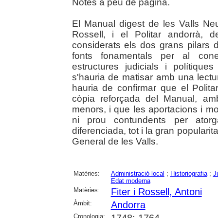
Notes a peu de pàgina.
El Manual digest de les Valls Neu
Rossell, i el Politar andorrà,
considerats els dos grans pilars d
fonts fonamentals per al con
estructures judicials i polítiqu
s'hauria de matisar amb una lectu
hauria de confirmar que el Polita
còpia reforçada del Manual, amb 
menors, i que les aportacions i mo
ni prou contundents per atorgar
diferenciada, tot i la gran popularita
General de les Valls.
Matèries:
Administració local
;
Historiografia
;
J
Edat moderna
Matèries:
Fiter i Rossell, Antoni
Àmbit:
Andorra
Cronologia: