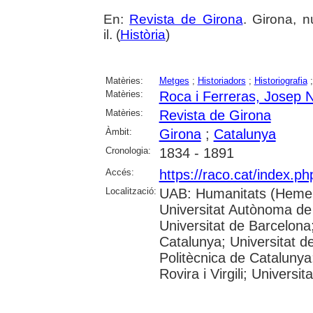
En:
Revista de Girona
. Girona, n
il. (
Història
)
Matèries:
Metges
;
Historiadors
;
Historiografia
Matèries:
Roca i Ferreras, Josep 
Matèries:
Revista de Girona
Àmbit:
Girona
;
Catalunya
Cronologia:
1834 - 1891
Accés:
https://raco.cat/index.p
Localització:
UAB: Humanitats (Hemer
Universitat Autònoma de
Universitat de Barcelona;
Catalunya; Universitat de
Politècnica de Catalunya
Rovira i Virgili; Universi