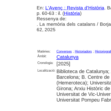
En:
L'Avenç : Revista d'Història
. B
p. 60-63 : il. (
Història
)
Ressenya de:
. La memòria dels catalans / Borja
62, 2025
Matèries:
Converses
;
Historiadors
;
Historiograf
Àmbit:
Catalunya
Cronologia:
[2025]
Localització:
Biblioteca de Catalunya; 
Barcelona; B. Centre de
(Hemeroteca); Universita
Girona; Arxiu Històric de
Universitat de Vic-Univer
Universitat Pompeu Fabra;