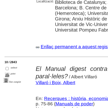
Localització:
Biblioteca de Catalunya; 
Barcelona; B. Centre de
(Hemeroteca); Universita
Girona; Arxiu Històric de
Universitat de Vic-Univer
Universitat Pompeu Fabra;
Enllaç permanent a aquest regis
10 / 2843
El Manual digest contra
select
print
paral·leles?
/ Albert Villaró
Villaró i Boix, Albert
Text complet
En:
Recerques : història, economia
p. 75-86 (
Manuals de poder
)