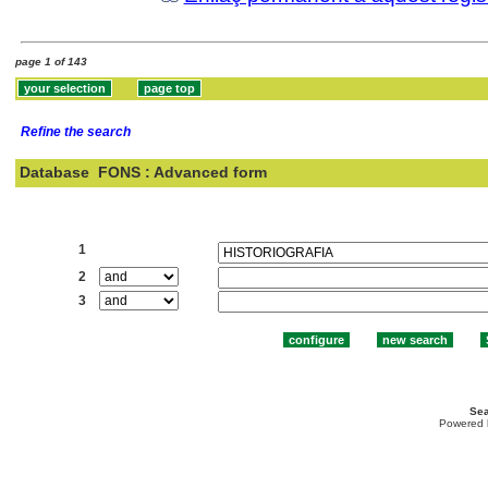
page 1 of 143
Refine the search
Database
FONS : Advanced form
Search:
1
2
3
Sea
Powered