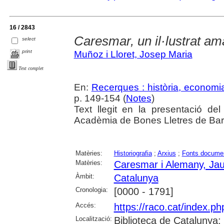
16 / 2843
Caresmar, un il·lustrat am
select
print
Muñoz i Lloret, Josep Maria
Text complet
En:
Recerques : història, economia
p. 149-154 (
Notes
)
Text llegit en la presentació de
Acadèmia de Bones Lletres de Barc
Matèries:
Historiografia
;
Arxius
;
Fonts docume
Matèries:
Caresmar i Alemany, Ja
Àmbit:
Catalunya
Cronologia:
[0000 - 1791]
Accés:
https://raco.cat/index.
Localització:
Biblioteca de Catalunya