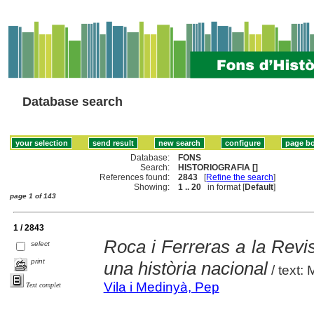
Database search
Database:
FONS
Search:
HISTORIOGRAFIA []
References found:
2843
[
Refine the search
]
Showing:
1 .. 20
in format [
Default
]
page 1 of 143
1 / 2843
Roca i Ferreras a la Revis
select
print
una història nacional
/ text:
Vila i Medinyà, Pep
Text complet