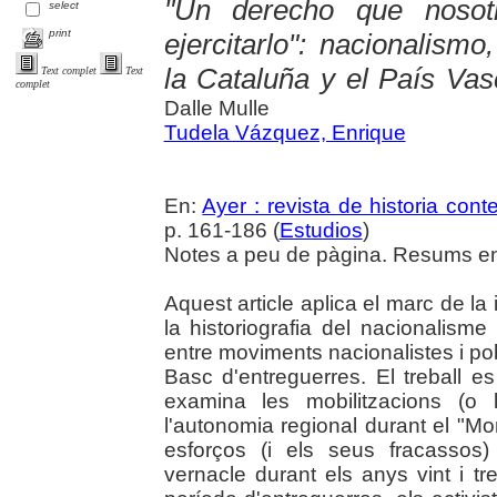
"Un derecho que nosot
select
print
ejercitarlo": nacionalis
la Cataluña y el País Vas
Text complet
Text
complet
Dalle Mulle
Tudela Vázquez, Enrique
En:
Ayer : revista de historia co
p. 161-186 (
Estudios
)
Notes a peu de pàgina. Resums en 
Aquest article aplica el marc de la
la historiografia del nacionalisme
entre moviments nacionalistes i pob
Basc d'entreguerres. El treball e
examina les mobilitzacions (o 
l'autonomia regional durant el "Mo
esforços (i els seus fracassos
vernacle durant els anys vint i tr