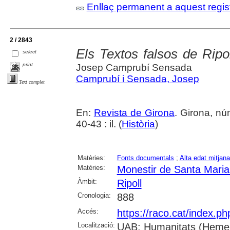
Enllaç permanent a aquest regis
2 / 2843
Els Textos falsos de Ripo
select
print
Josep Camprubí Sensada
Camprubí i Sensada, Josep
Text complet
En:
Revista de Girona
. Girona, n
40-43 : il. (
Història
)
Matèries:
Fonts documentals
;
Alta edat mitjana
Matèries:
Monestir de Santa Maria 
Àmbit:
Ripoll
Cronologia:
888
Accés:
https://raco.cat/index.p
Localització:
UAB: Humanitats (Hemer