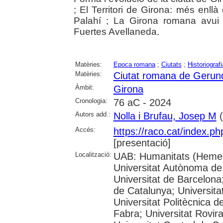
; El Territori de Girona: més enllà 
Palahí ; La Girona romana avui i
Fuertes Avellaneda.
Matèries:
Epoca romana
;
Ciutats
;
Historiografi
Matèries:
Ciutat romana de Gerun
Àmbit:
Girona
Cronologia:
76 aC - 2024
Autors add.:
Nolla i Brufau, Josep M
(
Accés:
https://raco.cat/index.p
[presentació]
Localització:
UAB: Humanitats (Hemer
Universitat Autònoma de
Universitat de Barcelona;
de Catalunya; Universitat
Universitat Politècnica 
Fabra; Universitat Rovira 