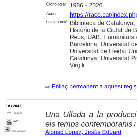
Cronologia:
1986 - 2026
Accés:
https://raco.cat/index.p
Localització:
Biblioteca de Catalunya;
Històric de la Ciutat de
Reus; UAB: Humanitats (
Barcelona; Universitat de
Universitat de Lleida; Un
Catalunya; Universitat P
Virgili
Enllaç permanent a aquest regis
18 / 2843
Una Ullada a la producci
select
print
els temps contemporanis
/
Alonso López, Jesús Eduard
Text complet