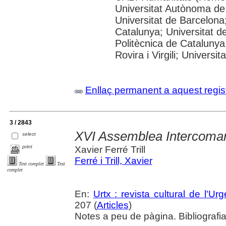
Universitat Autònoma de
Universitat de Barcelona;
Catalunya; Universitat de
Politècnica de Catalunya
Rovira i Virgili; Universi
Enllaç permanent a aquest regis
3 / 2843
XVI Assemblea Intercomar
select
print
Xavier Ferré Trill
Ferré i Trill, Xavier
Text complet
Text
complet
En:
Urtx : revista cultural de l'Urge
207 (
Articles
)
Notes a peu de pàgina. Bibliografi