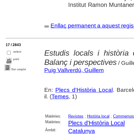
Institut Ramon Muntaner;
Enllaç permanent a aquest regis
17 / 2843
Estudis locals i històri
select
print
Balanç i perspectives
/ Guil
Puig Vallverdú, Guillem
Text complet
En:
Plecs d'Història Local
. Barcel
il. (
Temes
, 1)
Matèries:
Revistes
;
Història local
;
Commemora
Matèries:
Plecs d'Història Local
Àmbit:
Catalunya