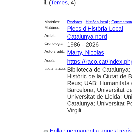
il. (
Temes
, 4)
Matèries:
Revistes
;
Història local
;
Commemora
Matèries:
Plecs d'Història Local
Àmbit:
Catalunya nord
Cronologia:
1986 - 2026
Autors add.:
Marty, Nicolas
Accés:
https://raco.cat/index.p
Localització:
Biblioteca de Catalunya;
Històric de la Ciutat de
Reus; UAB: Humanitats (
Barcelona; Universitat de
Universitat de Lleida; Un
Catalunya; Universitat P
Virgili
Enllaç permanent a aquest regis