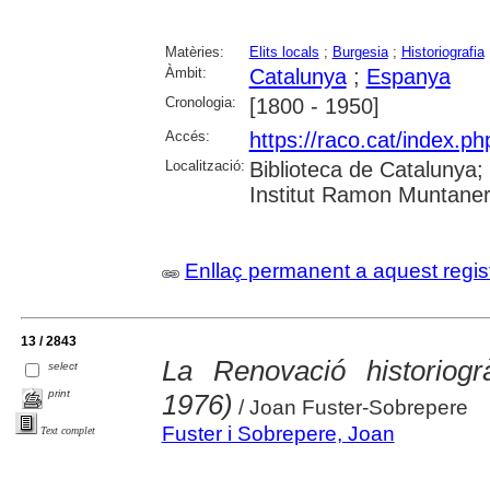
Matèries:
Elits locals
;
Burgesia
;
Historiografia
Àmbit:
Catalunya
;
Espanya
Cronologia:
[1800 - 1950]
Accés:
https://raco.cat/index.
Localització:
Biblioteca de Catalunya
Institut Ramon Muntaner;
Enllaç permanent a aquest regis
13 / 2843
La Renovació historiog
select
print
1976)
/ Joan Fuster-Sobrepere
Fuster i Sobrepere, Joan
Text complet