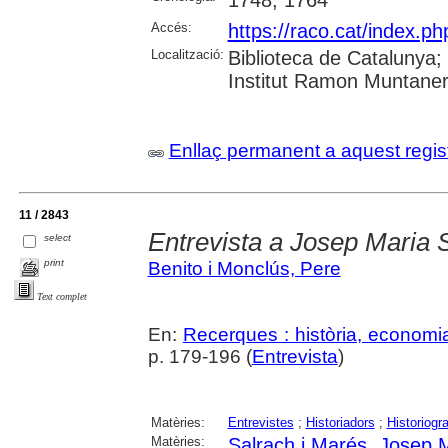
1748; 1764
Accés:
https://raco.cat/index.
Localització:
Biblioteca de Catalunya
Institut Ramon Muntaner;
Enllaç permanent a aquest regis
11 / 2843
Entrevista a Josep Maria 
select
print
Benito i Monclús, Pere
Text complet
En:
Recerques : història, economia
p. 179-196 (
Entrevista
)
Matèries:
Entrevistes
;
Historiadors
;
Historiogra
Matèries:
Salrach i Marés, Josep 