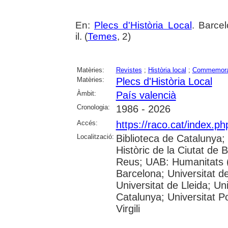
En:
Plecs d'Història Local
. Barcel
il. (
Temes
, 2)
Matèries:
Revistes
;
Història local
;
Commemora
Matèries:
Plecs d'Història Local
Àmbit:
País valencià
Cronologia:
1986 - 2026
Accés:
https://raco.cat/index.p
Localització:
Biblioteca de Catalunya;
Històric de la Ciutat de
Reus; UAB: Humanitats (
Barcelona; Universitat de
Universitat de Lleida; Un
Catalunya; Universitat P
Virgili