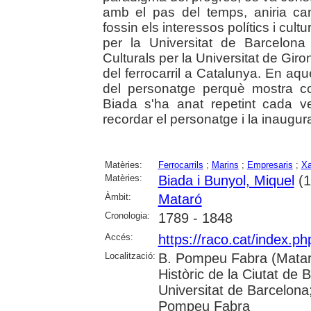
amb el pas del temps, aniria ca
fossin els interessos polítics i cultu
per la Universitat de Barcelon
Culturals per la Universitat de Giro
del ferrocarril a Catalunya. En aqu
del personatge perquè mostra co
Biada s'ha anat repetint cada v
recordar el personatge i la inaugurac
Matèries:
Ferrocarrils
;
Marins
;
Empresaris
;
Xa
Matèries:
Biada i Bunyol, Miquel
(1
Àmbit:
Mataró
Cronologia:
1789 - 1848
Accés:
https://raco.cat/index.
Localització:
B. Pompeu Fabra (Mataró
Històric de la Ciutat de 
Universitat de Barcelona;
Pompeu Fabra