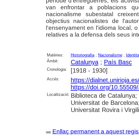
període d'entreguerres, els activi
van enfrontar a poblacions q
nacionalisme subestatal creixen
objectius nacionalistes de l'au
l'ensenyament en l'idioma local, o 
relatives a la defensa dels seus in
Matèries:
Historiografia
;
Nacionalisme
;
Identit
Àmbit:
Catalunya
;
País Basc
Cronologia:
[1918 - 1930]
Accés:
https://dialnet.unirioja.
https://doi.org/10.55509
Localització:
Biblioteca de Catalunya;
Universitat de Barcelona
Universitat Rovira i Virgil
Enllaç permanent a aquest regis