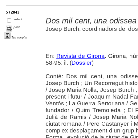
5 / 2843
Dos mil cent, una odissea
select
print
Josep Burch, coordinadors del dos
Text complet
En:
Revista de Girona
. Girona, n
58-95: il. (
Dossier
)
Conté: Dos mil cent, una odisse
Josep Burch ; Un Recorregut hist
/ Josep Maria Nolla, Josep Burch ;
present i futur / Joaquim Nadal F
Ventós ; La Guerra Sertoriana / 
fundador / Quim Tremoleda ; El 
Julià de Ramis / Josep Maria No
ciutat romana / Pere Castanyer i 
complex desplaçament d'un grup h
Forma i evolució de la ciutat de G