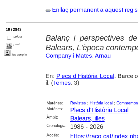
Enllaç permanent a aquest regis
19 / 2843
Balanç i perspectives de 
select
print
Balears, L'època contemp
Company i Mates, Arnau
Text complet
En:
Plecs d'Història Local
. Barcel
il. (
Temes
, 3)
Matèries:
Revistes
;
Història local
;
Commemora
Matèries:
Plecs d'Història Local
Àmbit:
Balears, illes
Cronologia:
1986 - 2026
Accés:
https://raco.cat/index.p