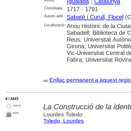
Àmbit:
Igualada
;
Catalunya
Cronologia:
1717 - 1791
Autors add.:
Sabaté i Curull, Flocel
(Co
Localització:
Arxiu Històric de la Ciut
Sabadell; Biblioteca de 
Reus; Universitat Autòno
Girona; Universitat Polit
Vic-Universitat Central 
Fabra; Universitat Rovira i
Enllaç permanent a aquest regis
8 / 2843
La Construcció de la identi
select
print
Lourdes Toledo
Toledo, Lourdes