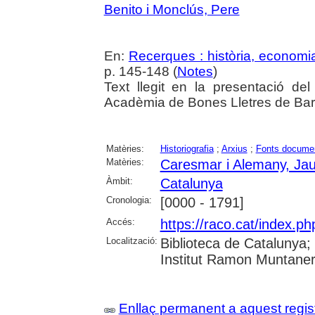
Benito i Monclús, Pere
En:
Recerques : història, economia
p. 145-148 (
Notes
)
Text llegit en la presentació de
Acadèmia de Bones Lletres de Barc
Matèries:
Historiografia
;
Arxius
;
Fonts docume
Matèries:
Caresmar i Alemany, Ja
Àmbit:
Catalunya
Cronologia:
[0000 - 1791]
Accés:
https://raco.cat/index.
Localització:
Biblioteca de Catalunya
Institut Ramon Muntaner;
Enllaç permanent a aquest regis