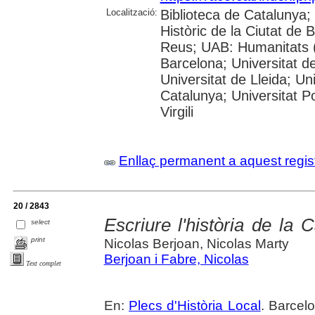
Localització:
Biblioteca de Catalunya;
Històric de la Ciutat de
Reus; UAB: Humanitats (
Barcelona; Universitat de
Universitat de Lleida; Un
Catalunya; Universitat P
Virgili
Enllaç permanent a aquest regis
20 / 2843
Escriure l'història de la
select
print
Nicolas Berjoan, Nicolas Marty
Berjoan i Fabre, Nicolas
Text complet
En:
Plecs d'Història Local
. Barcel