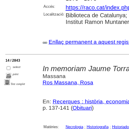
Accés:
https://raco.cat/index.
Localització:
Biblioteca de Catalunya
Institut Ramon Muntaner;
Enllaç permanent a aquest regis
14 / 2843
In memoriam Jaume Torra
select
print
Massana
Ros Massana, Rosa
Text complet
En:
Recerques : història, economia
p. 137-141 (
Obituari
)
Matèries:
Necrologia
;
Historiografia
;
Historiado