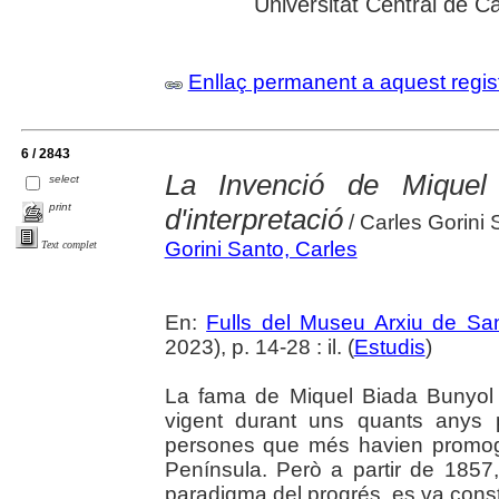
Universitat Central de C
Enllaç permanent a aquest regis
6 / 2843
La Invenció de Miquel
select
print
d'interpretació
/ Carles Gorini 
Gorini Santo, Carles
Text complet
En:
Fulls del Museu Arxiu de Sa
2023), p. 14-28 : il. (
Estudis
)
La fama de Miquel Biada Bunyol
vigent durant uns quants anys 
persones que més havien promogut 
Península. Però a partir de 1857
paradigma del progrés, es va cons