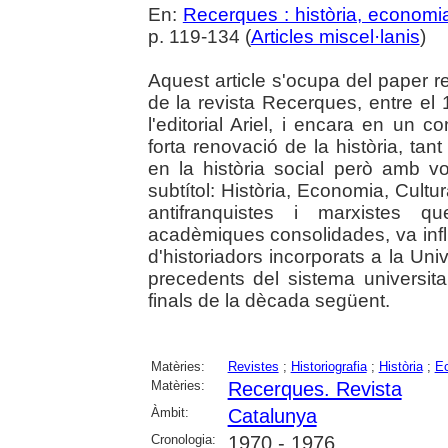
En:
Recerques : història, economia
p. 119-134 (
Articles miscel·lanis
)
Aquest article s'ocupa del paper r
de la revista Recerques, entre el 
l'editorial Ariel, i encara en un 
forta renovació de la història, ta
en la història social però amb v
subtítol: Història, Economia, Cult
antifranquistes i marxistes q
acadèmiques consolidades, va infl
d'historiadors incorporats a la Un
precedents del sistema universitar
finals de la dècada següent.
Matèries:
Revistes
;
Historiografia
;
Història
;
E
Matèries:
Recerques. Revista
Àmbit:
Catalunya
Cronologia:
1970 - 1976