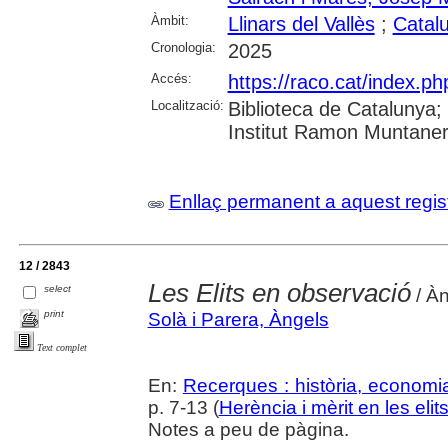
Àmbit:
Llinars del Vallès
;
Catal
Cronologia:
2025
Accés:
https://raco.cat/index.
Localització:
Biblioteca de Catalunya
Institut Ramon Muntaner;
Enllaç permanent a aquest regis
12 / 2843
Les Elits en observació
select
/ Àn
print
Solà i Parera, Àngels
Text complet
En:
Recerques : història, economia
p. 7-13 (
Herència i mèrit en les el
Notes a peu de pàgina.