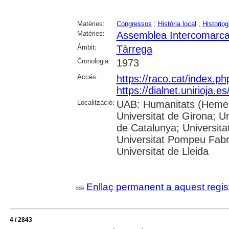
Matèries:
Congressos
;
Història local
;
Historiog
Matèries:
Assemblea Intercomarcal
Àmbit:
Tàrrega
Cronologia:
1973
Accés:
https://raco.cat/index.p
https://dialnet.unirioja.
Localització:
UAB: Humanitats (Hemero
Universitat de Girona; Un
de Catalunya; Universita
Universitat Pompeu Fabra;
Universitat de Lleida
Enllaç permanent a aquest regis
4 / 2843