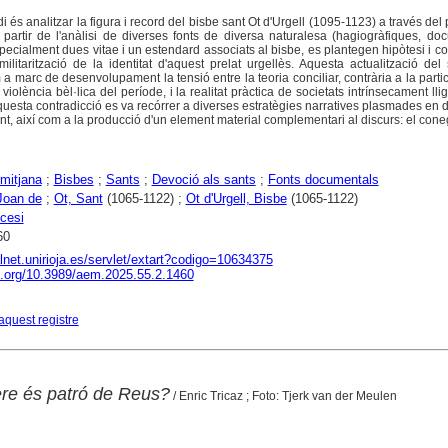
di és analitzar la figura i record del bisbe sant Ot d'Urgell (1095-1123) a través del
 partir de l'anàlisi de diverses fonts de diversa naturalesa (hagiogràfiques, do
specialment dues vitae i un estendard associats al bisbe, es plantegen hipòtesi i c
ilitarització de la identitat d'aquest prelat urgellès. Aquesta actualització del 
 a marc de desenvolupament la tensió entre la teoria conciliar, contrària a la parti
violència bèl·lica del període, i la realitat pràctica de societats intrínsecament lli
uesta contradicció es va recórrer a diverses estratègies narratives plasmades en d
nt, així com a la producció d'un element material complementari al discurs: el con
 mitjana
;
Bisbes
;
Sants
;
Devoció als sants
;
Fonts documentals
 Joan de
;
Ot, Sant
(1065-1122) ;
Ot d'Urgell, Bisbe
(1065-1122)
òcesi
60
alnet.unirioja.es/servlet/extart?codigo=10634375
oi.org/10.3989/aem.2025.55.2.1460
aquest registre
re és patró de Reus?
/ Enric Tricaz ; Foto: Tjerk van der Meulen