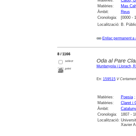
Matèries:
Calbó, B
Matèries:
Mas Cal
Àmbit:
Reus
Cronologia:
[0000 - 
Localització:
B. Públi
Enllaç permanent a 
8 / 1166
Oda al Pare Cla
select
Muntanyola i Llorach, 
print
En:
159515
V Certamen
Matèries:
Poesia
Matèries:
Claret i 
Àmbit:
Catalun
Cronologia:
1807 - 1
Localització:
Universi
Xavier A