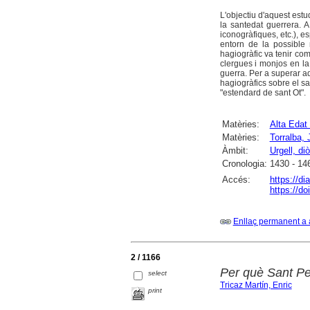
L'objectiu d'aquest estu
la santedat guerrera. A
iconogràfiques, etc.), e
entorn de la possible m
hagiogràfic va tenir com
clergues i monjos en la 
guerra. Per a superar aq
hagiogràfics sobre el sa
"estendard de sant Ot".
Matèries:
Alta Edat
Matèries:
Torralba,
Àmbit:
Urgell, di
Cronologia:
1430 - 14
Accés:
https://di
https://d
Enllaç permanent a 
2 / 1166
Per què Sant Pe
select
Tricaz Martín, Enric
print