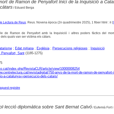
ort de Ramon de Penyafort Inici de la Inquisició a Cata
càtars
/ Eduard Berga
de Lectura de Reus
. Reus. Novena època (2n quadrimestre 2025), 1 fitxer html : il (
incle de Ramon de Penyafort amb la Inquisició i altres poders fàctics del mo
 dels quals van ser víctima els càtars.
atarisme
;
Edat mitjana
;
Església
;
Persecucions religioses
;
Inquisició
Penyafort, Sant
(1185-1275)
75
aco.cat/index.php/RevistaCLR/article/view/10000008254
w.centrelectura.cat/revistadigital/750-anys-de-la-mort-de-ramon-de-penyafort-i
cio-a-catalunya-i-persecucio-dels-catars/
aquest registre
ol·lecció diplomàtica sobre Sant Bernat Calvó
/ Eufemià Fort i