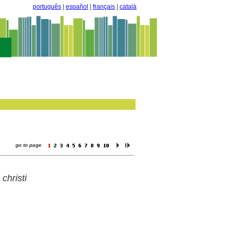
português
|
español
|
français
|
català
go to page
christi