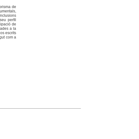
 prisma de
cumentals,
onclusions
seu perfil
cipació de
gades a la
os escrits
egut com a