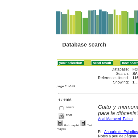
Database search
Database:
FO
Search:
SA
References found:
11
Showing:
1 .
page 1 of 59
1 / 1166
Culto y memoria
select
para la diócesis
print
Acal Maravert, Pablo
Text complet
Text
complet
En:
Anuario de Estudio
Notes a peu de pàgina. B