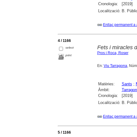
Cronologia:
[2019]
Localització:
B. Públi
Enllaç permanent a 
4 / 1166
Fets i miracles 
select
Pros i Roca, Roser
print
En:
Viu Tarragona
, Núm
Matèries:
Sants
;
Àmbit:
Tarrago
Cronologia:
[2019]
Localització:
B. Públi
Enllaç permanent a 
5 / 1166