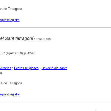
ca de Tarragona
aquest registre
del Sant tarragoní
/ Roser Pros
. 57 (agost 2019), p. 42-46
Miracles
;
Festes religioses
;
Devoció als sants
na
ca de Tarragona
aquest registre