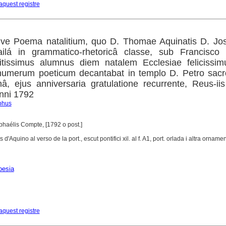
aquest registre
sive Poema natalitium, quo D. Thomae Aquinatis D. Jo
lá in grammatico-rhetoricâ classe, sub Francisco M
itissimus alumnus diem natalem Ecclesiae felicissim
 numerum poeticum decantabat in templo D. Petro sacr
nâ, ejus anniversaria gratulatione recurrente, Reus-iis
nni 1792
phus
aphaélis Compte, [1792 o post.]
d'Aquino al verso de la port., escut pontifici xil. al f. A1, port. orlada i altra orname
oesia
aquest registre