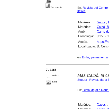
En:
Revista del Centro
Text complet
lletres
)
Matèries:
Sants
;
Matèries:
Calbó, B
Àmbit:
Camp de
Cronologia:
[1150 - 
Accés:
https://
Localització:
B. Centr
Enllaç permanent a 
7 / 1166
Mas Calbó, la c
select
Segura i Rovira, Maria 
print
En:
Festa Major a Reus 
Matèries:
Cases
;