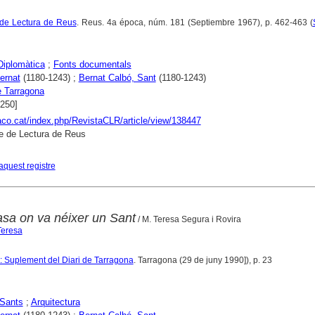
 de Lectura de Reus
. Reus. 4a época, núm. 181 (Septiembre 1967), p. 462-463 (
Diplomàtica
;
Fonts documentals
ernat
(1180-1243) ;
Bernat Calbó, Sant
(1180-1243)
 Tarragona
1250]
raco.cat/index.php/RevistaCLR/article/view/138447
e de Lectura de Reus
aquest registre
asa on va néixer un Sant
/ M. Teresa Segura i Rovira
Teresa
: Suplement del Diari de Tarragona
. Tarragona (29 de juny 1990]), p. 23
Sants
;
Arquitectura