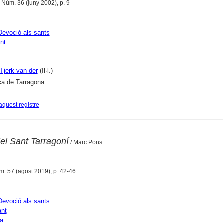
 Núm. 36 (juny 2002), p. 9
Devoció als sants
nt
Tjerk van der
(Il·l.)
ca de Tarragona
aquest registre
del Sant Tarragoní
/ Marc Pons
m. 57 (agost 2019), p. 42-46
Devoció als sants
ant
na