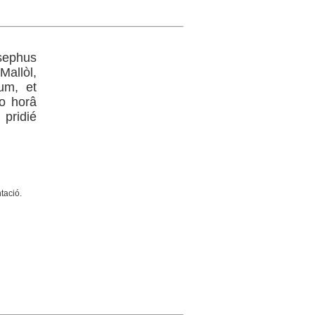
sephus
allòl,
um, et
o horâ
 pridié
ntació.