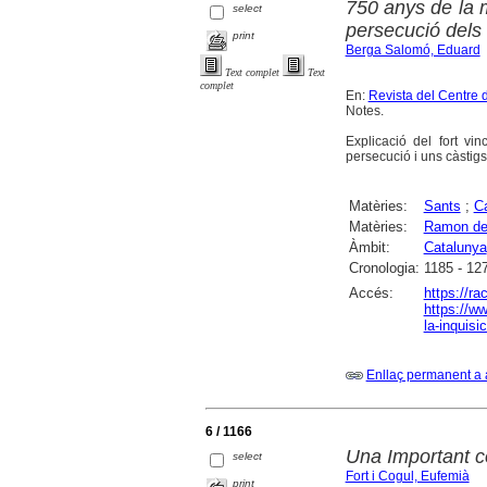
750 anys de la m
select
persecució dels 
print
Berga Salomó, Eduard
Text complet
Text
complet
En:
Revista del Centre 
Notes.
Explicació del fort v
persecució i uns càstigs
Matèries:
Sants
;
C
Matèries:
Ramon de 
Àmbit:
Catalunya
Cronologia:
1185 - 12
Accés:
https://r
https://ww
la-inquisi
Enllaç permanent a 
6 / 1166
Una Important c
select
Fort i Cogul, Eufemià
print