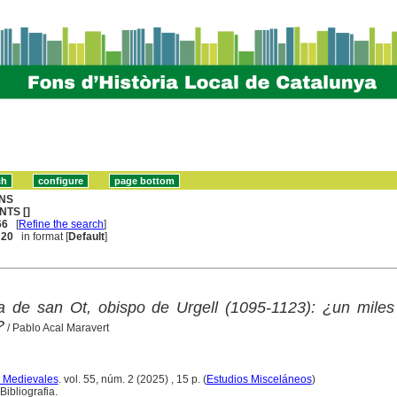
NS
NTS []
66
[
Refine the search
]
. 20
in format [
Default
]
 de san Ot, obispo de Urgell (1095-1123): ¿un miles 
?
/ Pablo Acal Maravert
s Medievales
. vol. 55, núm. 2 (2025) , 15 p. (
Estudios Misceláneos
)
ibliografia.