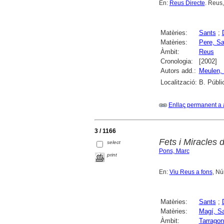
En:
Reus Directe
. Reus,
Matèries:
Sants
;
Matèries:
Pere, Sa
Àmbit:
Reus
Cronologia:
[2002]
Autors add.:
Meulen, 
Localització:
B. Públi
Enllaç permanent a 
3 / 1166
Fets i Miracles 
select
Pons, Marc
print
En:
Viu Reus a fons
, Nú
Matèries:
Sants
;
Matèries:
Magí, S
Àmbit:
Tarrago