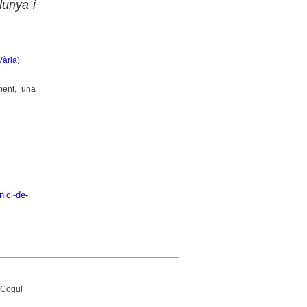
lunya i
Vària
)
ment, una
nici-de-
 Cogul