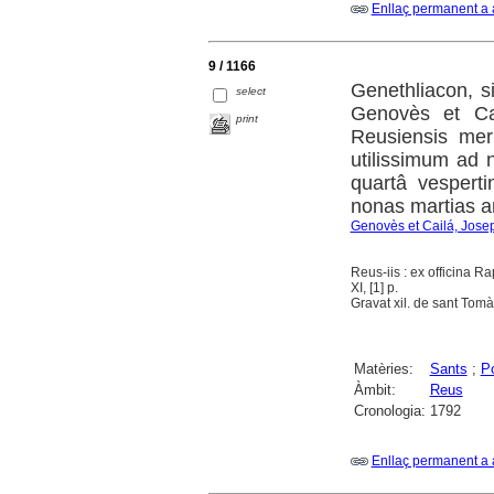
Enllaç permanent a 
9 / 1166
Genethliacon, 
select
Genovès et Cai
print
Reusiensis mer
utilissimum ad
quartâ vesperti
nonas martias a
Genovès et Cailá, Jose
Reus-iis : ex officina R
XI, [1] p.
Gravat xil. de sant Tomàs 
Matèries:
Sants
;
P
Àmbit:
Reus
Cronologia:
1792
Enllaç permanent a 