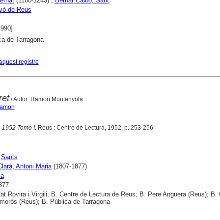
ernat
(1180-1243) ;
Bernat Calbó, Sant
vó de Reus
1990]
ca de Tarragona
aquest registre
ret
/ Autor: Ramon Muntanyola
Ramon
 1952 Tomo I
. Reus : Centre de Lectura, 1952. p. 253-256
;
Sants
Clarà, Antoni Maria
(1807-1877)
ya
877
tat Rovira i Virgili; B. Centre de Lectura de Reus; B. Pere Anguera (Reus); B. 
morós (Reus); B. Pública de Tarragona