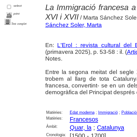
La Immigració francesa a
select
print
XVI i XVII
/ Marta Sánchez Sole
Sánchez Soler, Marta
Text complet
En:
L'Erol : revista cultural del
(primavera 2025), p. 53-58 : il. (
Arti
Notes.
Entre la segona meitat del segle 
trobem al llarg de tota Catalun
francesa, convertint- se en un del
demogràfica del Principat després d
Matèries:
Edat moderna
;
Immigració
;
Població
Matèries:
Francesos
Àmbit:
Quar, la
;
Catalunya
Cronologia:
[1500 - 1700]