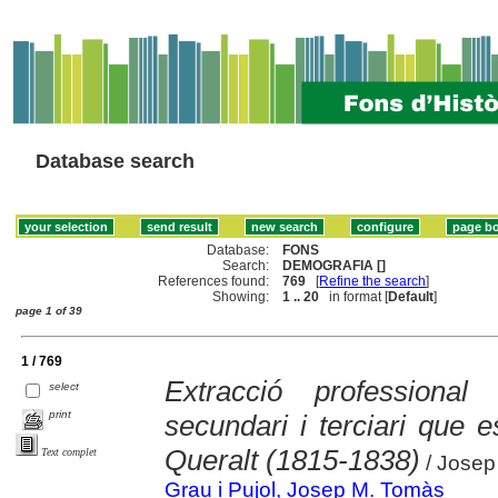
Database search
Database:
FONS
Search:
DEMOGRAFIA []
References found:
769
[
Refine the search
]
Showing:
1 .. 20
in format [
Default
]
page 1 of 39
1 / 769
Extracció professiona
select
print
secundari i terciari que
Queralt (1815-1838)
Text complet
/ Josep
Grau i Pujol, Josep M. Tomàs