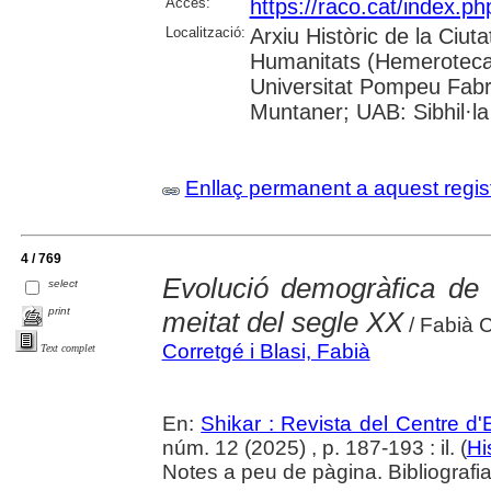
Accés:
https://raco.cat/index.
Localització:
Arxiu Històric de la Ciut
Humanitats (Hemeroteca);
Universitat Pompeu Fabra;
Muntaner; UAB: Sibhil·la
Enllaç permanent a aquest regis
4 / 769
Evolució demogràfica de 
select
print
meitat del segle XX
/ Fabià C
Corretgé i Blasi, Fabià
Text complet
En:
Shikar : Revista del Centre d
núm. 12 (2025) , p. 187-193 : il. (
Hi
Notes a peu de pàgina. Bibliografia.