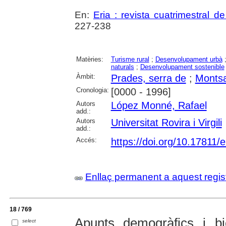
En:
Eria : revista cuatrimestral d
227-238
Matèries:
Turisme rural
;
Desenvolupament urbà
naturals
;
Desenvolupament sostenible
Àmbit:
Prades, serra de
;
Montsa
Cronologia:
[0000 - 1996]
Autors
López Monné, Rafael
add.:
Autors
Universitat Rovira i Virgili
add.:
Accés:
https://doi.org/10.17811/
Enllaç permanent a aquest regis
18 / 769
Apunts demogràfics i bi
select