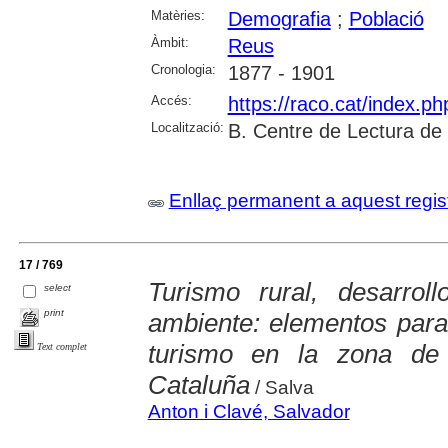
Matèries:
Demografia
;
Població
Àmbit:
Reus
Cronologia:
1877 - 1901
Accés:
https://raco.cat/index.p
Localització:
B. Centre de Lectura de
Enllaç permanent a aquest regis
17 / 769
Turismo rural, desarrol
select
print
ambiente: elementos para 
turismo en la zona de
Text complet
Cataluña
/ Salva
Anton i Clavé, Salvador