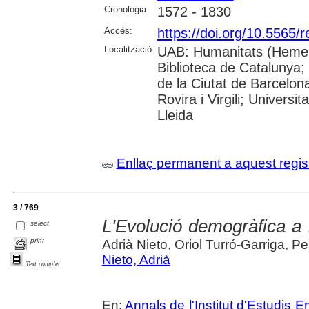
Cronologia:
1572 - 1830
Accés:
https://doi.org/10.5565/
Localització:
UAB: Humanitats (Hemero
Biblioteca de Catalunya; 
de la Ciutat de Barcelona
Rovira i Virgili; Univers
Lleida
Enllaç permanent a aquest regis
3 / 769
L'Evolució demogràfica a 
select
print
Adrià Nieto, Oriol Turró-Garriga, 
Nieto, Adrià
Text complet
En:
Annals de l'Institut d'Estudis