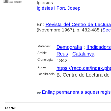
Iglésies
Text complet
Iglésies i Fort, Josep
En:
Revista del Centro de Lectur
(Novembre 1967), p. 482-485 (
Secc
Matèries:
Demografia
;
IIndicador
Àmbit:
Reus
;
Catalunya
Cronologia:
1842
Accés:
https://raco.cat/index.p
Localització:
B. Centre de Lectura de
Enllaç permanent a aquest regis
12 / 769