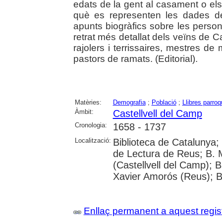
edats de la gent al casament o els
què es representen les dades 
apunts biogràfics sobre les person
retrat més detallat dels veïns de Cas
rajolers i terrissaires, mestres de 
pastors de ramats. (Editorial).
Matèries:
Demografia
;
Població
;
Llibres parroq
Àmbit:
Castellvell del Camp
Cronologia:
1658 - 1737
Localització:
Biblioteca de Catalunya; U
de Lectura de Reus; B. 
(Castellvell del Camp); 
Xavier Amorós (Reus); B
Enllaç permanent a aquest regis