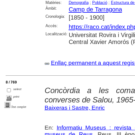
Matèries:
Demografia
;
Població
;
Estructura de
Àmbit:
Camp de Tarragona
Cronologia:
[1850 - 1900]
Accés:
https://raco.cat/index.p
Localització:
Universitat Rovira i Virg
Central Xavier Amorós (
Enllaç permanent a aquest regis
8 / 769
Concòrdia a les coma
select
print
converses de Salou, 1965
Baixeras i Sastre, Enric
Text complet
En:
Informatiu Museus : revista 
museus de Reus
. Reus. III èpo