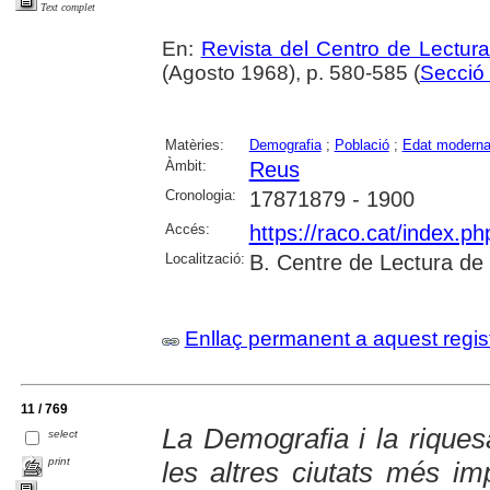
Text complet
En:
Revista del Centro de Lectur
(Agosto 1968), p. 580-585 (
Secció 
Matèries:
Demografia
;
Població
;
Edat modern
Àmbit:
Reus
Cronologia:
17871879 - 1900
Accés:
https://raco.cat/index.p
Localització:
B. Centre de Lectura de
Enllaç permanent a aquest regis
11 / 769
La Demografia i la riques
select
print
les altres ciutats més im