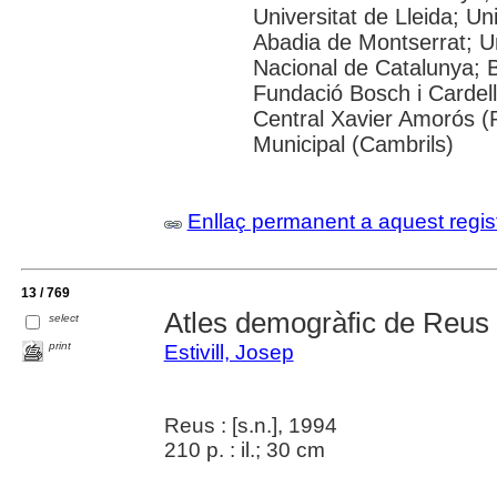
Universitat de Lleida; U
Abadia de Montserrat; Univ
Nacional de Catalunya; 
Fundació Bosch i Cardell
Central Xavier Amorós (
Municipal (Cambrils)
Enllaç permanent a aquest regis
13 / 769
Atles demogràfic de Reus
select
print
Estivill, Josep
Reus : [s.n.], 1994
210 p. : il.; 30 cm