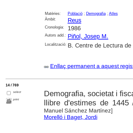
Matèries:
Població
;
Demografia
;
Atles
Àmbit:
Reus
Cronologia:
1986
Autors add.:
Piñol, Josep M.
Localització:
B. Centre de Lectura de
Enllaç permanent a aquest regis
14 / 769
Demografia, societat i fisc
select
print
llibre d'estimes de 1445
/
Manuel Sánchez Martínez]
Morelló i Baget, Jordi