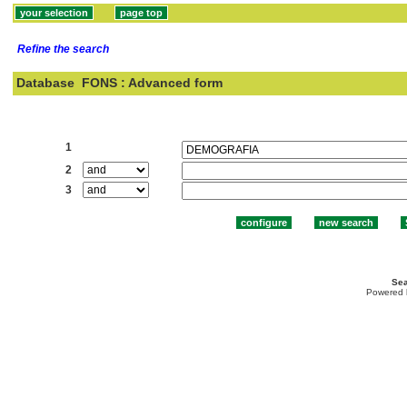
Refine the search
Database
FONS : Advanced form
Search:
1
2
3
Sea
Powered