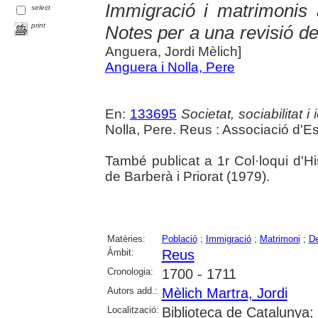
Immigració i matrimonis
select
print
Notes per a una revisió de
Anguera, Jordi Mèlich]
Anguera i Nolla, Pere
En:
133695
Societat, sociabilitat 
Nolla, Pere. Reus : Associació d'E
També publicat a 1r Col·loqui d'
de Barberà i Priorat (1979).
Matèries:
Població
;
Immigració
;
Matrimoni
;
De
Àmbit:
Reus
Cronologia:
1700 - 1711
Autors add.:
Mèlich Martra, Jordi
Localització:
Biblioteca de Catalunya;