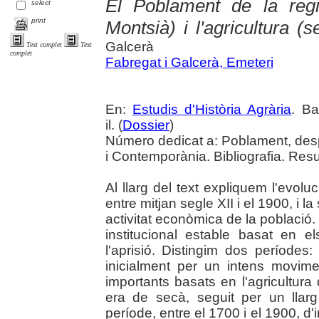
El Poblament de la reg
select
print
Montsià) i l'agricultura (s
Galcerà
Text complet
Text
complet
Fabregat i Galcerà, Emeteri
En:
Estudis d'Història Agrària
. Ba
il. (
Dossier
)
Número dedicat a: Poblament, des
i Contemporània. Bibliografia. Resu
Al llarg del text expliquem l'evol
entre mitjan segle XII i el 1900, i la
activitat econòmica de la població.
institucional estable basat en 
l'aprisió. Distingim dos períodes:
inicialment per un intens movime
importants basats en l'agricultura 
era de secà, seguit per un llar
període, entre el 1700 i el 1900, d