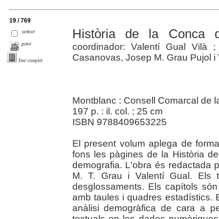
19 / 769
Història de la Conca 
select
print
coordinador: Valentí Gual Vilà ;
Casanovas, Josep M. Grau Pujol i V
Text complet
Montblanc : Consell Comarcal de 
197 p. : il. col. ; 25 cm
ISBN 9788409653225
El present volum aplega de forma
fons les pàgines de la Història 
demografia. L'obra és redactada p
M. T. Grau i Valentí Gual. Els
desglossaments. Els capítols són i
amb taules i quadres estadístics. 
anàlisi demogràfica de cara a pe
textuals on les dades numèriques