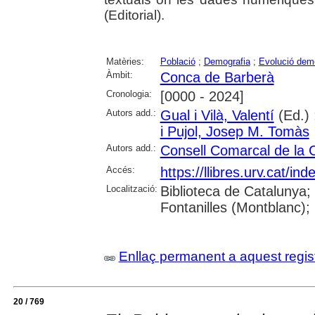
(Editorial).
Matèries:
Població
;
Demografia
;
Evolució dem
Àmbit:
Conca de Barberà
Cronologia:
[0000 - 2024]
Autors add.:
Gual i Vilà, Valentí
(Ed.) 
i Pujol, Josep M. Tomàs
Autors add.:
Consell Comarcal de la 
Accés:
https://llibres.urv.cat/i
Localització:
Biblioteca de Catalunya
Fontanilles (Montblanc);
Enllaç permanent a aquest regis
20 / 769