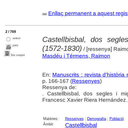
Enllaç permanent a aquest regis
2 / 769
Castellbisbal, dos segle
select
print
(1572-1830)
/ [ressenya] Rai
Masdéu i Térmens, Raimon
Text complet
En:
Manuscrits : revista d'històri
p. 166-167 (
Ressenyes
)
Ressenya de:
. Castellbisbal, dos segles i m
Francesc Xavier Riera Hernández. 
Matèries:
Ressenyes
;
Demografia
;
Població
Àmbit:
Castellbisbal