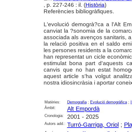
, p. 227-246 : il. (
Història
)
Referències bibliogràfiques.
L'evolució demogrà?ca a l'Alt Em
canviat la ?sonomia de la comarca.
associada als avenços sanitaris, a 
la relació positiva en el saldo em
les persones residents a la comar
han representat un cicle econòmic 
estimulat bona part d'aquests c
canvis que no han estat homoge
aquest article s'ha volgut analitz
nostra idiosincràsia i aportar conei
Matèries:
Demografia
;
Evolució demogràfica
;
Àmbit:
Alt Empordà
Cronologia:
2001 - 2025
Autors add.:
Turró-Garriga, Oriol
;
Pl