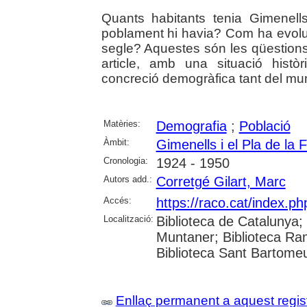
Quants habitants tenia Gimenell
poblament hi havia? Com ha evolu
segle? Aquestes són les qüestio
article, amb una situació histò
concreció demogràfica tant del mun
Matèries:
Demografia
;
Població
Àmbit:
Gimenells i el Pla de la 
Cronologia:
1924 - 1950
Autors add.:
Corretgé Gilart, Marc
Accés:
https://raco.cat/index.p
Localització:
Biblioteca de Catalunya; 
Muntaner; Biblioteca Ra
Biblioteca Sant Bartomeu 
Enllaç permanent a aquest regis