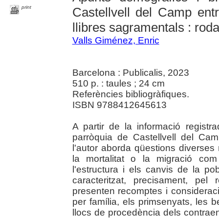
print
Castellvell del Camp entr
llibres sagramentals : rod
Valls Giménez, Enric
Barcelona : Publicalis, 2023
510 p. : taules ; 24 cm
Referències bibliogràfiques.
ISBN 9788412645613
A partir de la informació registr
parròquia de Castellvell del Ca
l'autor aborda qüestions diverses re
la mortalitat o la migració com
l'estructura i els canvis de la p
caracteritzat, precisament, pel
presenten recomptes i consideracio
per família, els primsenyats, les 
llocs de procedència dels contraen