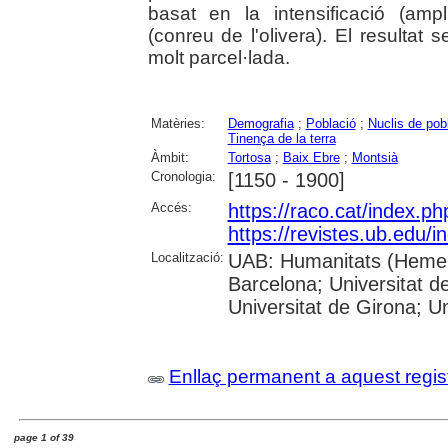
basat en la intensificació (ampli
(conreu de l'olivera). El resultat 
molt parcel·lada.
Matèries:
Demografia
;
Població
;
Nuclis de pob
Tinença de la terra
Àmbit:
Tortosa
;
Baix Ebre
;
Montsià
Cronologia:
[1150 - 1900]
Accés:
https://raco.cat/index.p
https://revistes.ub.edu/i
Localització:
UAB: Humanitats (Hemero
Barcelona; Universitat d
Universitat de Girona; Un
Enllaç permanent a aquest regis
page 1 of 39