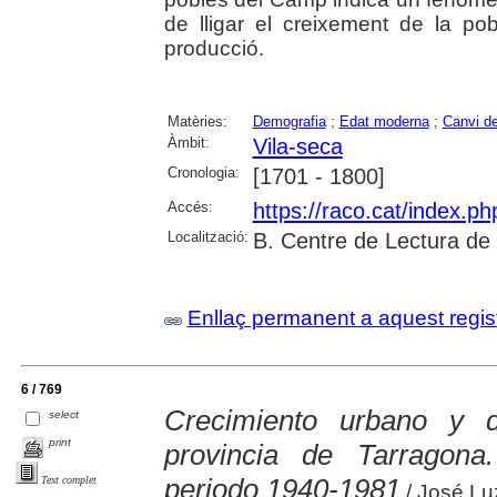
de lligar el creixement de la po
producció.
Matèries:
Demografia
;
Edat moderna
;
Canvi d
Àmbit:
Vila-seca
Cronologia:
[1701 - 1800]
Accés:
https://raco.cat/index.p
Localització:
B. Centre de Lectura de
Enllaç permanent a aquest regis
6 / 769
Crecimiento urbano y d
select
print
provincia de Tarragona
periodo 1940-1981
Text complet
/ José Lu