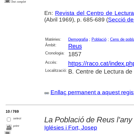
Text complet
En:
Revista del Centro de Lectur
(Abril 1969), p. 685-689 (
Secció de 
Matèries:
Demografia
;
Població
;
Cens de pobl
Àmbit:
Reus
Cronologia:
1857
Accés:
https://raco.cat/index.p
Localització:
B. Centre de Lectura de
Enllaç permanent a aquest regis
10 / 769
La Població de Reus l'any
select
print
Iglésies i Fort, Josep