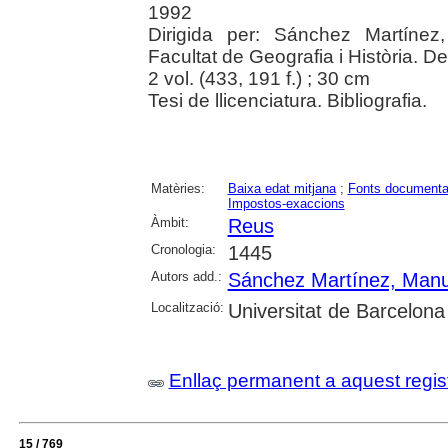
1992
Dirigida per: Sánchez Martínez
Facultat de Geografia i Història. D
2 vol. (433, 191 f.) ; 30 cm
Tesi de llicenciatura. Bibliografia.
Matèries:
Baixa edat mitjana
;
Fonts documenta
Impostos-exaccions
Àmbit:
Reus
Cronologia:
1445
Autors add.:
Sánchez Martínez, Manu
Localització:
Universitat de Barcelona
Enllaç permanent a aquest regis
15 / 769