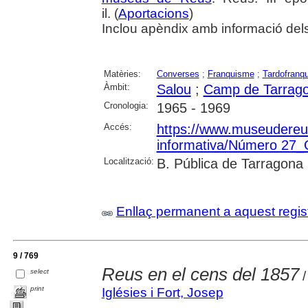
il. (
Aportacions
)
Inclou apèndix amb informació dels 
Matèries:
Converses
;
Franquisme
;
Tardofranq
Àmbit:
Salou
;
Camp de Tarrag
Cronologia:
1965 - 1969
Accés:
https://www.museudereus.c
informativa/Número 27
Localització:
B. Pública de Tarragona
Enllaç permanent a aquest regis
9 / 769
Reus en el cens del 1857
select
/
print
Iglésies i Fort, Josep