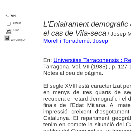
5 / 769
L'Enlairament demogràfic d
select
print
el cas de Vila-seca
/ Josep M
Morell i Torrademé, Josep
Text complet
En:
Universitas Tarraconensis : Rev
Tarragona. Vol. VII (1985) , p. 127
Notes al peu de pàgina.
El segle XVIII està caracteritzat p
en menys de tres quarts de seg
recupera el retard demogràfic i e
finals de l'Edat Mitjana. Al ma
impressió creixent d'esgotamen
Catalunya. El repartiment geogrà
tenim en compte la situació del 
pobles del Camp indica un fenome