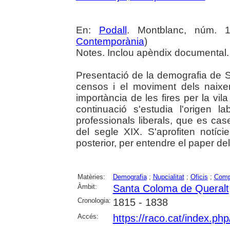
En:
Podall
. Montblanc, núm. 1
Contemporània
)
Notes. Inclou apèndix documental.
Presentació de la demografia de 
censos i el moviment dels naixe
importància de les fires per la vil
continuació s'estudia l'origen l
professionals liberals, que es cas
del segle XIX. S'aprofiten notíc
posterior, per entendre el paper de
Matèries:
Demografia
;
Nupcialitat
;
Oficis
;
Comp
Àmbit:
Santa Coloma de Queralt
Cronologia:
1815 - 1838
Accés:
https://raco.cat/index.ph