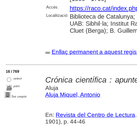
Accés:
https://raco.cat/index.p
Localització:
Biblioteca de Catalunya;
UAB: Sibhil·la; Institut
Cluet (Berga); B. Guille
Enllaç permanent a aquest regis
16 / 769
Crónica científica : apu
select
print
Aluja
Aluja Miquel, Antonio
Text complet
En:
Revista del Centro de Lectura
1901), p. 44-46