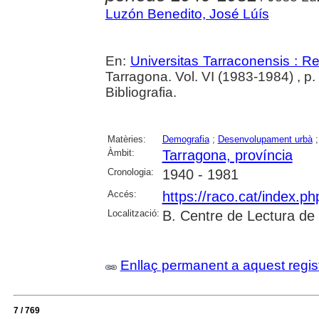
Luzón Benedito, José Lúís
En:
Universitas Tarraconensis : Rev
Tarragona. Vol. VI (1983-1984) , p
Bibliografia.
Matèries:
Demografia
;
Desenvolupament urbà
Àmbit:
Tarragona, província
Cronologia:
1940 - 1981
Accés:
https://raco.cat/index.p
Localització:
B. Centre de Lectura de
Enllaç permanent a aquest regis
7 / 769