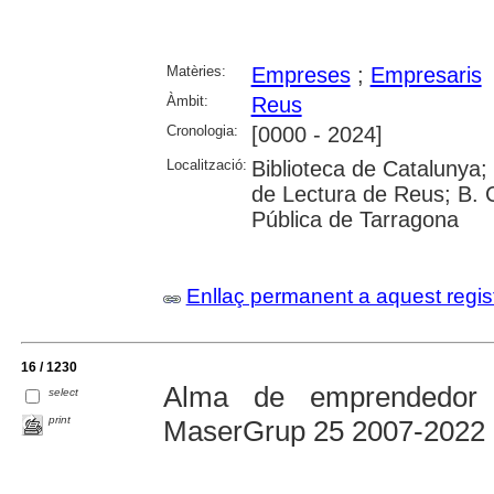
Matèries:
Empreses
;
Empresaris
Àmbit:
Reus
Cronologia:
[0000 - 2024]
Localització:
Biblioteca de Catalunya; U
de Lectura de Reus; B. 
Pública de Tarragona
Enllaç permanent a aquest regis
16 / 1230
Alma de emprendedor :
select
print
MaserGrup 25 2007-2022