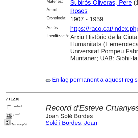
Matèries:
Subirós Oliveras, Pere
(
Àmbit:
Roses
Cronologia:
1907 - 1959
Accés:
https://raco.cat/index.
Localització:
Arxiu Històric de la Ciut
Humanitats (Hemeroteca);
Universitat Pompeu Fabra;
Muntaner; UAB: Sibhil·la
Enllaç permanent a aquest regis
7 / 1230
Record d'Esteve Cruanyes 
select
print
Joan Solé Bordes
Solé i Bordes, Joan
Text complet