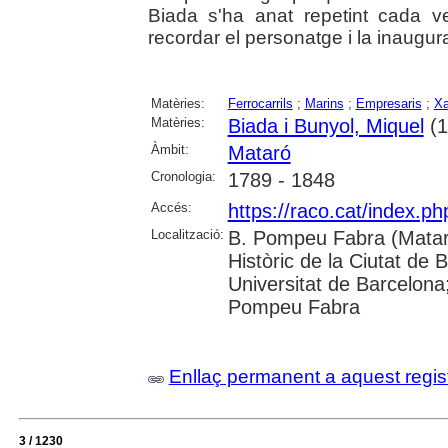
Biada s'ha anat repetint cada v
recordar el personatge i la inaugurac
Matèries:
Ferrocarrils
;
Marins
;
Empresaris
;
Xa
Matèries:
Biada i Bunyol, Miquel
(1
Àmbit:
Mataró
Cronologia:
1789 - 1848
Accés:
https://raco.cat/index.
Localització:
B. Pompeu Fabra (Mataró
Històric de la Ciutat de 
Universitat de Barcelona;
Pompeu Fabra
Enllaç permanent a aquest regis
3 / 1230