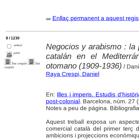
Enllaç permanent a aquest regis
8 / 1230
Negocios y arabismo : la
select
print
catalán en el Mediterrá
otomano (1909-1936)
Text complet
Text
/ Dani
complet
Raya Crespi, Daniel
En:
Illes i imperis. Estudis d'histò
post-colonial
. Barcelona, núm. 27 (
Notes a peu de pàgina. Bibliografi
Aquest treball exposa un aspect
comercial català del primer terç
ambicions i projeccions econòmique