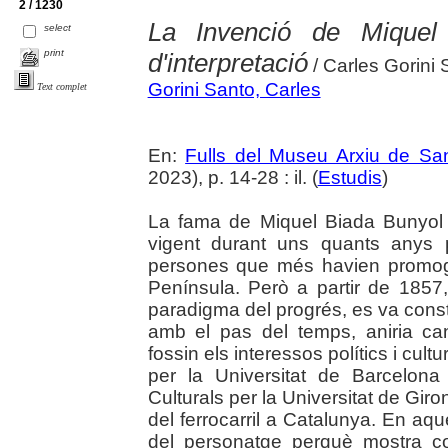
2 / 1230
La Invenció de Miquel
select
print
d'interpretació
/ Carles Gorini 
Gorini Santo, Carles
Text complet
En:
Fulls del Museu Arxiu de Sa
2023), p. 14-28 : il. (
Estudis
)
La fama de Miquel Biada Bunyol
vigent durant uns quants anys 
persones que més havien promogut 
Península. Però a partir de 1857
paradigma del progrés, es va cons
amb el pas del temps, aniria ca
fossin els interessos polítics i cultu
per la Universitat de Barcelon
Culturals per la Universitat de Giro
del ferrocarril a Catalunya. En aqu
del personatge perquè mostra co