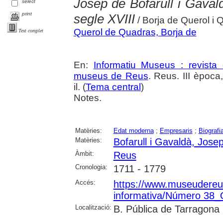
Josep de Bofarull i Gaval
select
print
segle XVIII
/ Borja de Querol i 
Querol de Quadras, Borja de
Text complet
En:
Informatiu Museus : revista 
museus de Reus
. Reus. III èpoc
il. (
Tema central
)
Notes.
Matèries:
Edat moderna
;
Empresaris
;
Biografi
Matèries:
Bofarull i Gavaldà, Jose
Àmbit:
Reus
Cronologia:
1711 - 1779
Accés:
https://www.museudereus.c
informativa/Número 38
Localització:
B. Pública de Tarragona