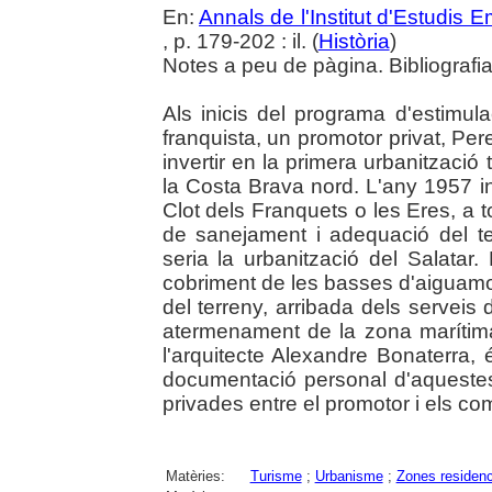
En:
Annals de l'Institut d'Estudis
, p. 179-202 : il. (
Història
)
Notes a peu de pàgina. Bibliografia
Als inicis del programa d'estimulac
franquista, un promotor privat, Per
invertir en la primera urbanització 
la Costa Brava nord. L'any 1957 ini
Clot dels Franquets o les Eres, a t
de sanejament i adequació del te
seria la urbanització del Salatar.
cobriment de les basses d'aiguamol
del terreny, arribada dels serveis 
atermenament de la zona marítima
l'arquitecte Alexandre Bonaterra,
documentació personal d'aquestes
privades entre el promotor i els co
Matèries:
Turisme
;
Urbanisme
;
Zones residenc