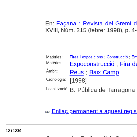
En:
Façana : Revista del Gremi 
XVIII, Núm. 215 (febrer 1998), p. 4
Matèries:
Fires i exposicions
;
Construcció
;
Em
Matèries:
Expoconstrucció
;
Fira 
Àmbit:
Reus
;
Baix Camp
Cronologia:
[1998]
Localització:
B. Pública de Tarragona
Enllaç permanent a aquest regis
12 / 1230