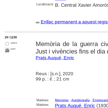
Localització:
B. Central Xavier Amoró
Enllaç permanent a aquest regis
19 / 1230
Memòria de la guerra civ
select
print
Just i vivències fins el dia 
Prats Auqué, Enric
Reus : [s.n.], 2020
99 p. : il. ; 21 cm
Matèries:
Memòries
;
Autobiografia
;
Empresari
Matèries:
Prats Auqué, Enric
(1930