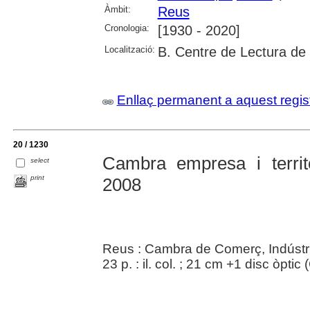
Àmbit:
Reus
Cronologia:
[1930 - 2020]
Localització:
B. Centre de Lectura de
Enllaç permanent a aquest regis
20 / 1230
Cambra empresa i terri
select
print
2008
Reus : Cambra de Comerç, Indústr
23 p. : il. col. ; 21 cm +1 disc òptic