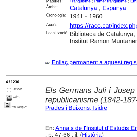
Matèries:
Franquisme
;
Primer franquisme
;
Emp
Àmbit:
Catalunya
;
Espanya
Cronologia:
1941 - 1960
Accés:
https://raco.cat/index.
Localització:
Biblioteca de Catalunya
Institut Ramon Muntaner;
Enllaç permanent a aquest regis
4 / 1230
Els Germans Juli i Josep
select
print
republicanisme (1842-187
Prades i Buixons, Isidre
Text complet
En:
Annals de l'Institut d'Estudis
, p. 47-66 : il. (
Història
)