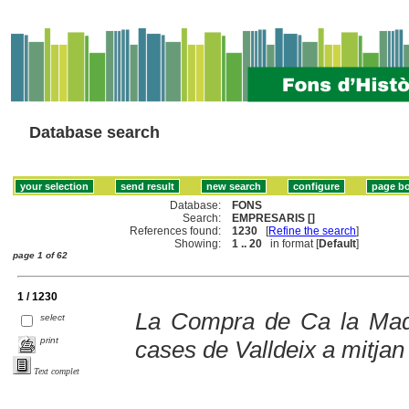
Database search
Database:
FONS
Search:
EMPRESARIS []
References found:
1230
[
Refine the search
]
Showing:
1 .. 20
in format [
Default
]
page 1 of 62
1 / 1230
La Compra de Ca la Madr
select
print
cases de Valldeix a mitjan
Text complet