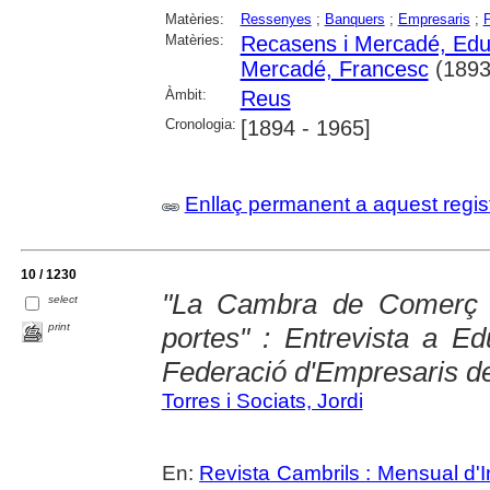
Matèries:
Ressenyes
;
Banquers
;
Empresaris
;
P
Matèries:
Recasens i Mercadé, Edu
Mercadé, Francesc
(1893
Àmbit:
Reus
Cronologia:
[1894 - 1965]
Enllaç permanent a aquest regis
10 / 1230
"La Cambra de Comerç 
select
print
portes" : Entrevista a E
Federació d'Empresaris d
Torres i Sociats, Jordi
En:
Revista Cambrils : Mensual d'