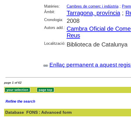
Matèries:
Cambres de comerç i indústria
;
Premi
Àmbit:
Tarragona, província
;
R
Cronologia:
2008
Autors add.:
Cambra Oficial de Comerç
Reus
Localització:
Biblioteca de Catalunya
Enllaç permanent a aquest regis
page 1 of 62
Refine the search
Database
FONS : Advanced form
Search: