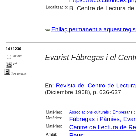
https://raco.cat/index.p
Localització:
B. Centre de Lectura de
Enllaç permanent a aquest regis
14 / 1230
Evarist Fàbregas i el Cent
select
print
Text complet
En:
Revista del Centro de Lectur
(Diciembre 1968), p. 636-637
Matèries:
Associacions culturals
;
Empresaris
Matèries:
Fàbregas i Pàmies, Evar
Matèries:
Centre de Lectura de R
Àmbit:
Reus