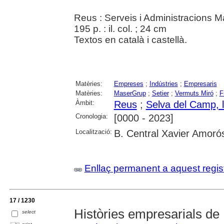
Reus : Serveis i Administracions 
195 p. : il. col. ; 24 cm
Textos en català i castellà.
Matèries:
Empreses
;
Indústries
;
Empresaris
Matèries:
MaserGrup
;
Setier
;
Vermuts Miró
;
F
Àmbit:
Reus
;
Selva del Camp, 
Cronologia:
[0000 - 2023]
Localització:
B. Central Xavier Amoró
Enllaç permanent a aquest regis
17 / 1230
Històries empresarials de
select