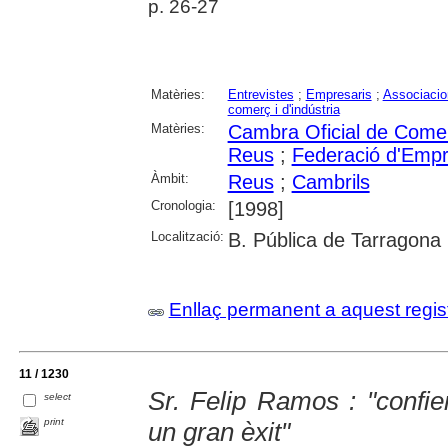
p. 26-27
Matèries:
Entrevistes
;
Empresaris
;
Associaci
comerç i d'indústria
Matèries:
Cambra Oficial de Comerç
Reus
;
Federació d'Empr
Àmbit:
Reus
;
Cambrils
Cronologia:
[1998]
Localització:
B. Pública de Tarragona
Enllaç permanent a aquest regis
11 / 1230
Sr. Felip Ramos : "confi
select
print
un gran èxit"