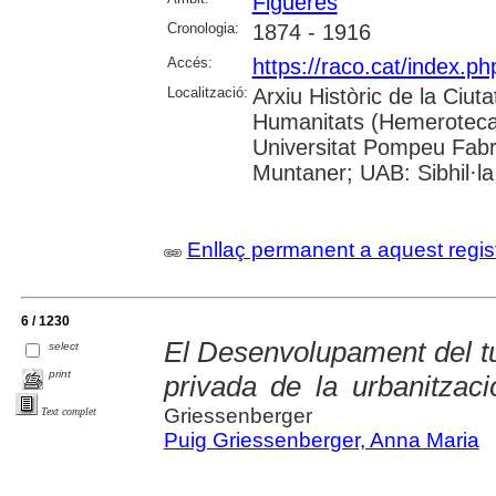
Figueres
Cronologia:
1874 - 1916
Accés:
https://raco.cat/index.
Localització:
Arxiu Històric de la Ciut
Humanitats (Hemeroteca);
Universitat Pompeu Fabra;
Muntaner; UAB: Sibhil·la
Enllaç permanent a aquest regis
6 / 1230
El Desenvolupament del t
select
print
privada de la urbanitzaci
Griessenberger
Text complet
Puig Griessenberger, Anna Maria