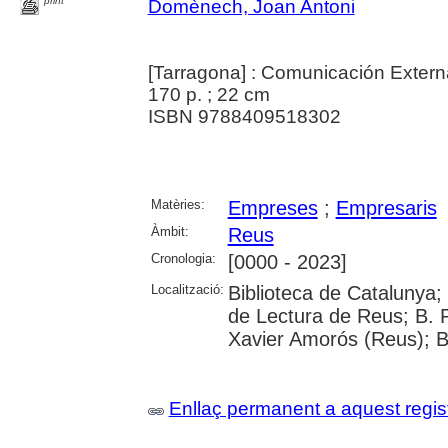
print
Domènech, Joan Antoni
[Tarragona] : Comunicación Extern
170 p. ; 22 cm
ISBN 9788409518302
Matèries:
Empreses
;
Empresaris
Àmbit:
Reus
Cronologia:
[0000 - 2023]
Localització:
Biblioteca de Catalunya; U
de Lectura de Reus; B. 
Xavier Amorós (Reus); B
Enllaç permanent a aquest regis