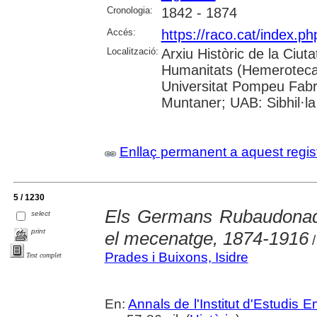
Cronologia:
1842 - 1874
Accés:
https://raco.cat/index.
Localització:
Arxiu Històric de la Ciut
Humanitats (Hemeroteca);
Universitat Pompeu Fabra;
Muntaner; UAB: Sibhil·la
Enllaç permanent a aquest regis
5 / 1230
Els Germans Rubaudonadeu
select
print
el mecenatge, 1874-1916
/
Prades i Buixons, Isidre
Text complet
En:
Annals de l'Institut d'Estudis