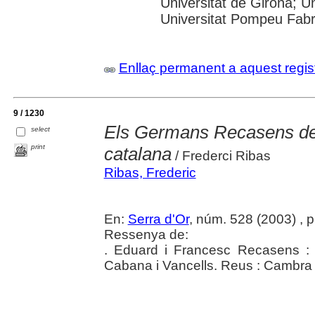
Universitat de Girona; Un
Universitat Pompeu Fabra;
Enllaç permanent a aquest regis
9 / 1230
Els Germans Recasens de 
select
print
catalana
/ Frederci Ribas
Ribas, Frederic
En:
Serra d'Or
, núm. 528 (2003) , 
Ressenya de:
. Eduard i Francesc Recasens :
Cabana i Vancells. Reus : Cambra 