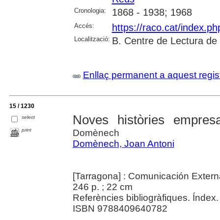
Cronologia:
1868 - 1938; 1968
Accés:
https://raco.cat/index.p
Localització:
B. Centre de Lectura de
Enllaç permanent a aquest regis
15 / 1230
Noves històries empres
select
print
Domènech
Domènech, Joan Antoni
[Tarragona] : Comunicación Extern
246 p. ; 22 cm
Referències bibliogràfiques. Índex.
ISBN 9788409640782