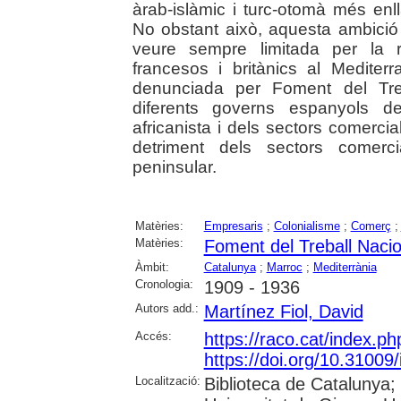
àrab-islàmic i turc-otomà més enl
No obstant això, aquesta ambició 
veure sempre limitada per la ri
francesos i britànics al Mediterr
denunciada per Foment del Treb
diferents governs espanyols de
africanista i dels sectors comercia
detriment dels sectors comerci
peninsular.
Matèries:
Empresaris
;
Colonialisme
;
Comerç
;
Matèries:
Foment del Treball Nacio
Àmbit:
Catalunya
;
Marroc
;
Mediterrània
Cronologia:
1909 - 1936
Autors add.:
Martínez Fiol, David
Accés:
https://raco.cat/index.ph
https://doi.org/10.31009/
Localització:
Biblioteca de Catalunya;