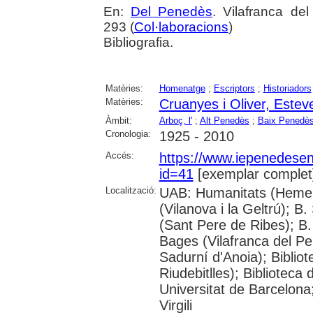
En:
Del Penedès
. Vilafranca de
293 (
Col·laboracions
)
Bibliografia.
Matèries:
Homenatge
;
Escriptors
;
Historiadors
Matèries:
Cruanyes i Oliver, Estev
Àmbit:
Arboç, l'
;
Alt Penedès
;
Baix Penedè
Cronologia:
1925 - 2010
Accés:
https://www.iepenedese
id=41
[exemplar complet
Localització:
UAB: Humanitats (Hemero
(Vilanova i la Geltrú); B
(Sant Pere de Ribes); B.
Bages (Vilafranca del P
Sadurní d'Anoia); Biblio
Riudebitlles); Bibliotec
Universitat de Barcelona
Virgili