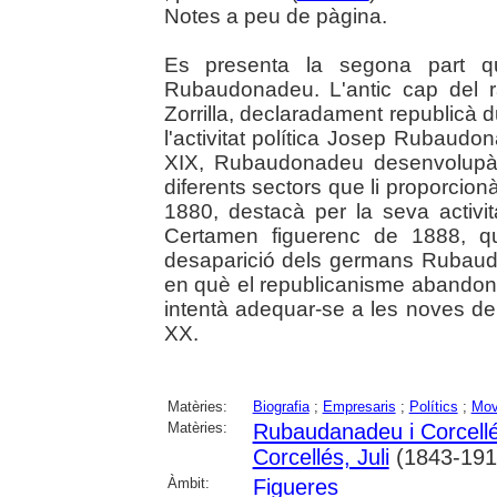
Notes a peu de pàgina.
Es presenta la segona part qu
Rubaudonadeu. L'antic cap del r
Zorrilla, declaradament republicà d
l'activitat política Josep Rubaudo
XIX, Rubaudonadeu desenvolupà u
diferents sectors que li proporcio
1880, destacà per la seva activit
Certamen figuerenc de 1888, q
desaparició dels germans Rubau
en què el republicanisme abandonà
intentà adequar-se a les noves de
XX.
Matèries:
Biografia
;
Empresaris
;
Polítics
;
Mov
Matèries:
Rubaudanadeu i Corcell
Corcellés, Juli
(1843-191
Àmbit:
Figueres