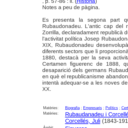
, p. 57-86 : il. (
Història
)
Notes a peu de pàgina.
Es presenta la segona part qu
Rubaudonadeu. L'antic cap del r
Zorrilla, declaradament republicà d
l'activitat política Josep Rubaudo
XIX, Rubaudonadeu desenvolupà u
diferents sectors que li proporcio
1880, destacà per la seva activit
Certamen figuerenc de 1888, q
desaparició dels germans Rubau
en què el republicanisme abandonà
intentà adequar-se a les noves de
XX.
Matèries:
Biografia
;
Empresaris
;
Polítics
;
Cert
Matèries:
Rubaudanadeu i Corcell
Corcellés, Juli
(1843-191
Àmbit: