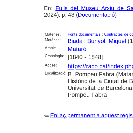
En:
Fulls del Museu Arxiu de S
2024), p. 48 (
Documentació
)
Matèries:
Fonts documentals
;
Contractes de c
Matèries:
Biada i Bunyol, Miquel
(1
Àmbit:
Mataró
Cronologia:
[1840 - 1848]
Accés:
https://raco.cat/index.
Localització:
B. Pompeu Fabra (Mataró
Històric de la Ciutat de 
Universitat de Barcelona;
Pompeu Fabra
Enllaç permanent a aquest regis