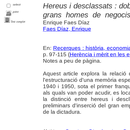
Hereus i desclassats : do
select
print
grans homes de negocis
Enrique Faes Díaz
Text complet
Faes Díaz, Enrique
En:
Recerques : història, economia
p. 97-115 (
Herència i mèrit en les 
Notes a peu de pàgina.
Aquest article explora la relac
l'estructuració d'una memòria espe
1940 i 1950, sota el primer franqu
als quals van poder acudir, es loca
la distinció entre hereus i des
preliminars d'inserció del gran em
de la dictadura.