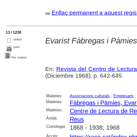
Enllaç permanent a aquest regis
13 / 1230
Evarist Fàbregas i Pàmie
select
print
Text complet
En:
Revista del Centro de Lectur
(Diciembre 1968), p. 642-645
Matèries:
Associacions culturals
;
Empresaris
Matèries:
Fàbregas i Pàmies, Evar
Matèries:
Centre de Lectura de R
Àmbit:
Reus
Cronologia:
1868 - 1938; 1968
Accés: