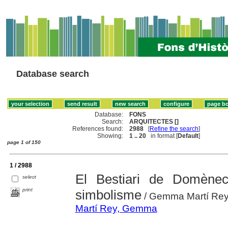
Database search
Database:
FONS
Search:
ARQUITECTES []
References found:
2988
[
Refine the search
]
Showing:
1 .. 20
in format [
Default
]
page 1 of 150
1 / 2988
El Bestiari de Domènec
select
print
simbolisme
/ Gemma Martí Re
Martí Rey, Gemma