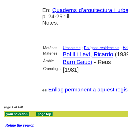
En:
Quaderns d'arquitectura i urb
p. 24-25 : il.
Notes.
Matèries:
Urbanisme
;
Polígons residencials
;
Hab
Matèries:
Bofill i Leví, Ricardo
(1939
Àmbit:
Barri Gaudí
- Reus
Cronologia:
[1981]
Enllaç permanent a aquest regis
page 1 of 150
Refine the search