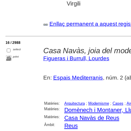
Virgili
Enllaç permanent a aquest regis
16 / 2988
Casa Navàs, joia del mod
select
print
Figueras i Burrull, Lourdes
En:
Espais Mediterranis
, núm. 2 (ab
Matèries:
Arquitectura
;
Modernisme
;
Cases
;
Ar
Matèries:
Domènech i Montaner, Ll
Matèries:
Casa Navàs de Reus
Àmbit:
Reus