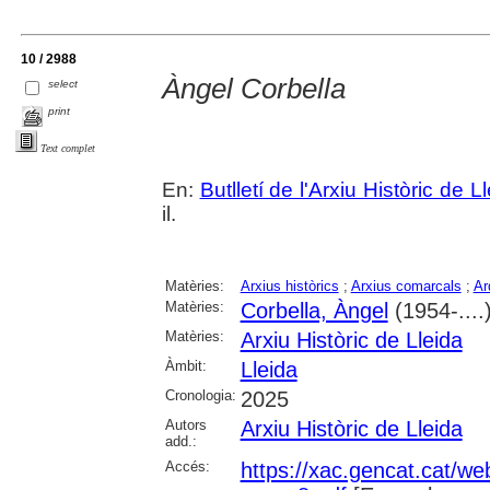
10 / 2988
Àngel Corbella
select
print
Text complet
En:
Butlletí de l'Arxiu Històric de L
il.
Matèries:
Arxius històrics
;
Arxius comarcals
;
Ar
Matèries:
Corbella, Àngel
(1954-....
Matèries:
Arxiu Històric de Lleida
Àmbit:
Lleida
Cronologia:
2025
Autors
Arxiu Històric de Lleida
add.:
Accés:
https://xac.gencat.cat/we