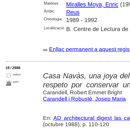
Matèries:
Miralles Moya, Enric
(19
Àmbit:
Reus
Cronologia:
1989 - 1992
Localització:
B. Centre de Lectura de
Enllaç permanent a aquest regis
19 / 2988
Casa Navàs, una joya del 
select
print
respeto por conservar u
Carandell, Robert Emmet Bright
Carandell i Robusté, Josep Maria
En:
AD architectural digest las 
(octubre 1988), p. 110-120