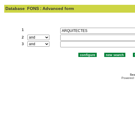
Database
FONS : Advanced form
Search:
1
2
3
Sea
Powered