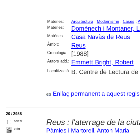
Matèries:
Arquitectura
;
Modernisme
;
Cases
;
A
Matèries:
Domènech i Montaner, L
Matèries:
Casa Navàs de Reus
Àmbit:
Reus
Cronologia:
[1988]
Autors add.:
Emmett Bright, Robert
Localització:
B. Centre de Lectura de
Enllaç permanent a aquest regis
20 / 2988
Reus : l'aterrage de la ciut
select
print
Pàmies i Martorell, Anton Maria