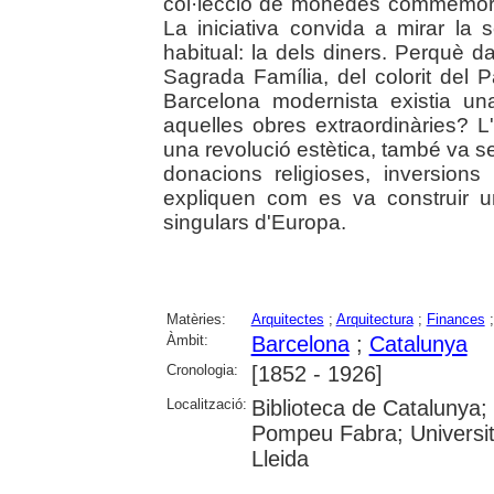
col·lecció de monedes commemorat
La iniciativa convida a mirar la
habitual: la dels diners. Perquè d
Sagrada Família, del colorit del 
Barcelona modernista existia un
aquelles obres extraordinàries? L
una revolució estètica, també va 
donacions religioses, inversion
expliquen com es va construir u
singulars d'Europa.
Matèries:
Arquitectes
;
Arquitectura
;
Finances
Àmbit:
Barcelona
;
Catalunya
Cronologia:
[1852 - 1926]
Localització:
Biblioteca de Catalunya; 
Pompeu Fabra; Universitat
Lleida