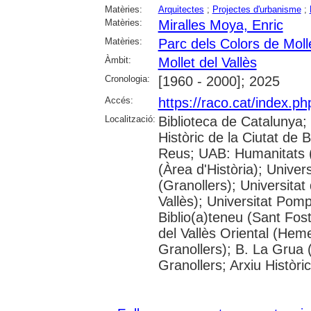
Matèries:
Arquitectes
;
Projectes d'urbanisme
;
Matèries:
Miralles Moya, Enric
Matèries:
Parc dels Colors de Molle
Àmbit:
Mollet del Vallès
Cronologia:
[1960 - 2000]; 2025
Accés:
https://raco.cat/index.p
Localització:
Biblioteca de Catalunya;
Històric de la Ciutat de
Reus; UAB: Humanitats 
(Àrea d'Història); Univer
(Granollers); Universitat
Vallès); Universitat Pompe
Biblio(a)teneu (Sant Fos
del Vallès Oriental (He
Granollers); B. La Grua 
Granollers; Arxiu Històri