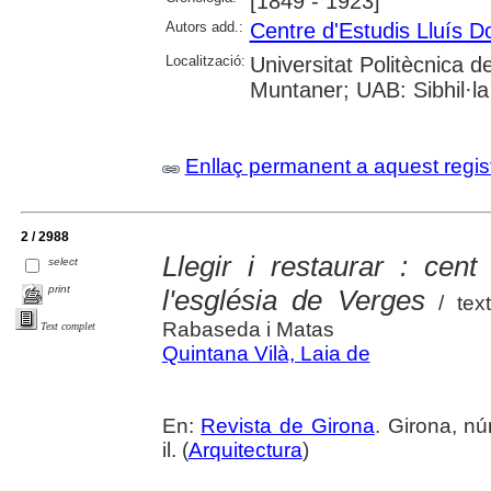
[1849 - 1923]
Autors add.:
Centre d'Estudis Lluís 
Localització:
Universitat Politècnica 
Muntaner; UAB: Sibhil·la
Enllaç permanent a aquest regis
2 / 2988
Llegir i restaurar : cent
select
print
l'església de Verges
/ text
Rabaseda i Matas
Text complet
Quintana Vilà, Laia de
En:
Revista de Girona
. Girona, nú
il. (
Arquitectura
)