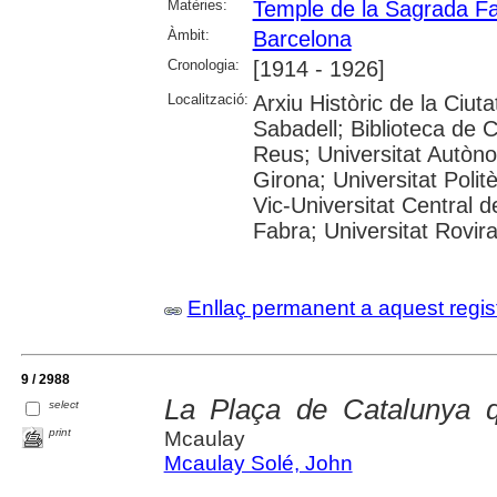
Matèries:
Temple de la Sagrada Fa
Àmbit:
Barcelona
Cronologia:
[1914 - 1926]
Localització:
Arxiu Històric de la Ciut
Sabadell; Biblioteca de 
Reus; Universitat Autòno
Girona; Universitat Polit
Vic-Universitat Central 
Fabra; Universitat Rovira i
Enllaç permanent a aquest regis
9 / 2988
La Plaça de Catalunya q
select
print
Mcaulay
Mcaulay Solé, John