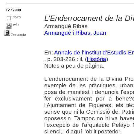
12 / 2988
L'Enderrocament de la Di
select
print
Armangué Ribas
Armangué i Ribas, Joan
Text complet
En:
Annals de l'Institut d'Estudis
, p. 203-226 : il. (
Història
)
Notes a peu de pàgina.
L'enderrocament de la Divina Pro
exemple de les pràctiques urbanís
posa de manifest i denuncia l'esp
fer exclusivament per a bene?c
l'Ajuntament de Figueres, els tèc
sense que ni la Comissió del Patrimo
oposessin. Tampoc no hi va haver
l'excepció de l'arquitecte Pelayo
silenci, i d'aquí l'oblit posterior.