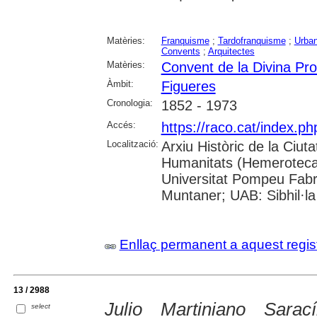
Matèries:
Franquisme
;
Tardofranquisme
;
Urba
Convents
;
Arquitectes
Matèries:
Convent de la Divina Pro
Àmbit:
Figueres
Cronologia:
1852 - 1973
Accés:
https://raco.cat/index.
Localització:
Arxiu Històric de la Ciut
Humanitats (Hemeroteca);
Universitat Pompeu Fabra;
Muntaner; UAB: Sibhil·la
Enllaç permanent a aquest regis
13 / 2988
Julio Martiniano Sara
select