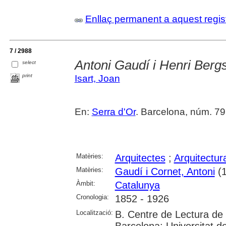
Enllaç permanent a aquest regis
7 / 2988
Antoni Gaudí i Henri Berg
select
print
Isart, Joan
En:
Serra d'Or
. Barcelona, núm. 797
Matèries:
Arquitectes
;
Arquitectur
Matèries:
Gaudí i Cornet, Antoni
(1
Àmbit:
Catalunya
Cronologia:
1852 - 1926
Localització:
B. Centre de Lectura de
Barcelona; Universitat d