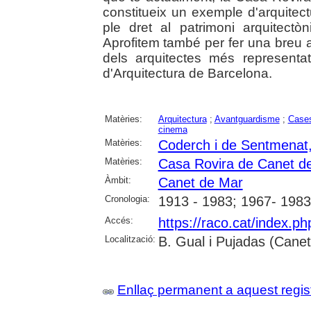
constitueix un exemple d'arquitec
ple dret al patrimoni arquitectò
Aprofitem també per fer una breu 
dels arquitectes més representa
d'Arquitectura de Barcelona.
Matèries:
Arquitectura
;
Avantguardisme
;
Case
cinema
Matèries:
Coderch i de Sentmenat,
Matèries:
Casa Rovira de Canet d
Àmbit:
Canet de Mar
Cronologia:
1913 - 1983; 1967- 1983
Accés:
https://raco.cat/index.p
Localització:
B. Gual i Pujadas (Cane
Enllaç permanent a aquest regis