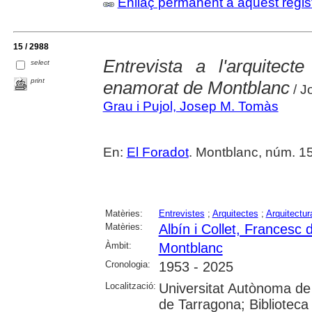
Enllaç permanent a aquest regis
15 / 2988
Entrevista a l'arquitect
select
print
enamorat de Montblanc
/ J
Grau i Pujol, Josep M. Tomàs
En:
El Foradot
. Montblanc, núm. 150
Matèries:
Entrevistes
;
Arquitectes
;
Arquitectur
Matèries:
Albín i Collet, Francesc d
Àmbit:
Montblanc
Cronologia:
1953 - 2025
Localització:
Universitat Autònoma de 
de Tarragona; Biblioteca 