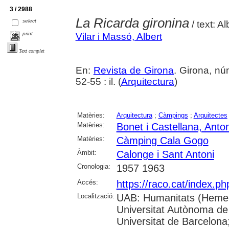
3 / 2988
La Ricarda gironina
select
/ text: A
print
Vilar i Massó, Albert
Text complet
En:
Revista de Girona
. Girona, n
52-55 : il. (
Arquitectura
)
Matèries:
Arquitectura
;
Càmpings
;
Arquitectes
Matèries:
Bonet i Castellana, Anton
Matèries:
Càmping Cala Gogo
Àmbit:
Calonge i Sant Antoni
Cronologia:
1957 1963
Accés:
https://raco.cat/index.p
Localització:
UAB: Humanitats (Hemer
Universitat Autònoma de
Universitat de Barcelona;