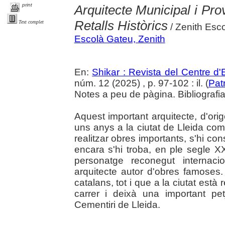
print
Arquitecte Municipal i Pro
Retalls Històrics
Text complet
/ Zenith Esc
Escolà Gateu, Zenith
En:
Shikar : Revista del Centre d
núm. 12 (2025) , p. 97-102 : il. (
Pat
Notes a peu de pàgina. Bibliografia.
Aquest important arquitecte, d'orige
uns anys a la ciutat de Lleida com 
realitzar obres importants, s'hi co
encara s'hi troba, en ple segle X
personatge reconegut internac
arquitecte autor d'obres famoses.
catalans, tot i que a la ciutat est
carrer i deixà una important pe
Cementiri de Lleida.