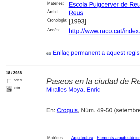
Matèries:
Escola Puigcerver de Re
Àmbit:
Reus
Cronologia:
[1993]
Accés:
http://www.raco.cat/inde
Enllaç permanent a aquest regis
18 / 2988
Paseos en la ciudad de Re
select
print
Miralles Moya, Enric
En:
Croquis
, Núm. 49-50 (setembre
Matèries:
Arquitectura
;
Elements arquitectònic