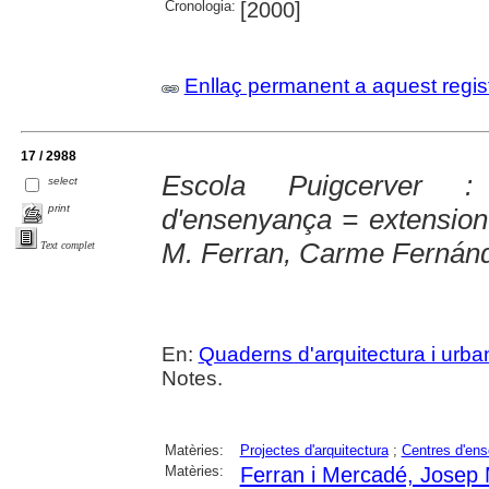
Cronologia:
[2000]
Enllaç permanent a aquest regis
17 / 2988
Escola Puigcerver :
select
print
d'ensenyança = extension 
M. Ferran, Carme Fernán
Text complet
En:
Quaderns d'arquitectura i urb
Notes.
Matèries:
Projectes d'arquitectura
;
Centres d'en
Matèries:
Ferran i Mercadé, Josep 