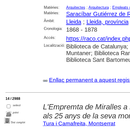
Matèries:
Arquitectes
;
Arquitectura
;
Empleats 
Matèries:
Saracíbar Gutiérrez de R
Àmbit:
Lleida
;
Lleida, província
Cronologia:
1868 - 1878
Accés:
https://raco.cat/index.p
Localització:
Biblioteca de Catalunya; 
Muntaner; Biblioteca Ra
Biblioteca Sant Bartomeu 
Enllaç permanent a aquest regis
14 / 2988
L'Empremta de Miralles a M
select
print
als 25 anys de la seva mor
Tura i Camafreita, Montserrat
Text complet