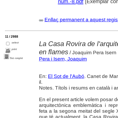
num.-8.pdf
[Exemplar com
Enllaç permanent a aquest regis
11 / 2988
La Casa Rovira de l'arquit
select
print
en flames
/ Joaquim Pera Isern
Pera i Isern, Joaquim
Text complet
En:
El Sot de l'Aubó
. Canet de Mar
il.
Notes. Títols i resums en català i a
En el present article volem posar d
arquitectònica emblemàtica i repr
feta a la segona meitat del segle
que té actualment, la Casa Rovira