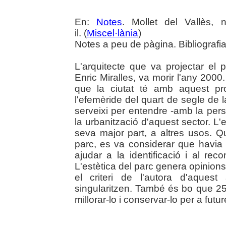
En:
Notes
. Mollet del Vallès,
il. (
Miscel·lània
)
Notes a peu de pàgina. Bibliografi
L'arquitecte que va projectar el 
Enric Miralles, va morir l'any 200
que la ciutat té amb aquest pr
l'efemèride del quart de segle de 
serveixi per entendre -amb la pers
la urbanització d'aquest sector. L
seva major part, a altres usos. Q
parc, es va considerar que havia 
ajudar a la identificació i al re
L'estètica del parc genera opini
el criteri de l'autora d'aques
singularitzen. També és bo que 
millorar-lo i conservar-lo per a fut