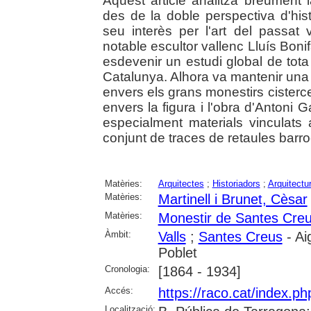
Aquest article analitza breument la
des de la doble perspectiva d'histo
seu interès per l'art del passat 
notable escultor vallenc Lluís Boni
esdevenir un estudi global de tota 
Catalunya. Alhora va mantenir una 
envers els grans monestirs cisterc
envers la figura i l'obra d'Antoni 
especialment materials vinculats
conjunt de traces de retaules bar
Matèries:
Arquitectes
;
Historiadors
;
Arquitectu
Matèries:
Martinell i Brunet, Cèsar
Matèries:
Monestir de Santes Cre
Àmbit:
Valls
;
Santes Creus
- Ai
Poblet
Cronologia:
[1864 - 1934]
Accés:
https://raco.cat/index.p
Localització: