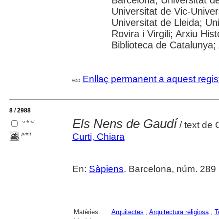
Universitat de Vic-Univer
Universitat de Lleida; U
Rovira i Virgili; Arxiu Hi
Biblioteca de Catalunya; 
Enllaç permanent a aquest regis
8 / 2988
Els Nens de Gaudí
select
/ text de 
print
Curti, Chiara
En:
Sàpiens
. Barcelona, núm. 289 (
Matèries:
Arquitectes
;
Arquitectura religiosa
;
T