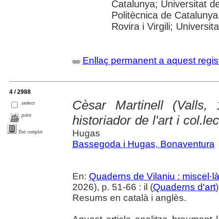
Catalunya; Universitat de
Politècnica de Catalunya
Rovira i Virgili; Universi
Enllaç permanent a aquest regis
4 / 2988
Cèsar Martinell (Valls,
select
print
historiador de l'art i col.le
Hugas
Text complet
Bassegoda i Hugas, Bonaventura
En:
Quaderns de Vilaniu : miscel·là
2026), p. 51-66 : il (
Quaderns d'art
Resums en català i anglès.