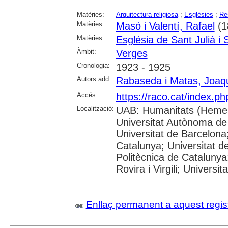
Matèries:
Arquitectura religiosa
;
Esglésies
;
Re
Matèries:
Masó i Valentí, Rafael
(1
Matèries:
Església de Sant Julià i
Àmbit:
Verges
Cronologia:
1923 - 1925
Autors add.:
Rabaseda i Matas, Joaq
Accés:
https://raco.cat/index.p
Localització:
UAB: Humanitats (Hemer
Universitat Autònoma de
Universitat de Barcelona;
Catalunya; Universitat de
Politècnica de Catalunya
Rovira i Virgili; Universi
Enllaç permanent a aquest regis