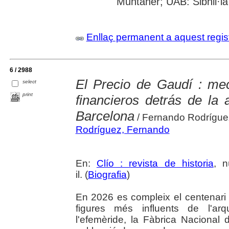
Muntaner; UAB: Sibhil·la
Enllaç permanent a aquest regis
6 / 2988
El Precio de Gaudí : me
select
print
financieros detrás de la 
Barcelona
/ Fernando Rodrígue
Rodríguez, Fernando
En:
Clío : revista de historia
, n
il. (
Biografia
)
En 2026 es compleix el centenari 
figures més influents de l'ar
l'efemèride, la Fàbrica Naciona