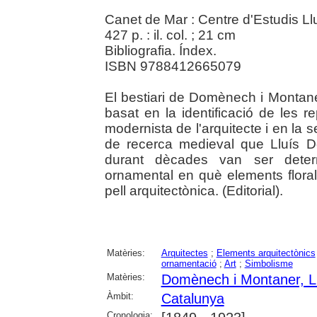
Canet de Mar : Centre d'Estudis L
427 p. : il. col. ; 21 cm
Bibliografia. Índex.
ISBN 9788412665079
El bestiari de Domènech i Montane
basat en la identificació de les 
modernista de l'arquitecte i en la s
de recerca medieval que Lluís 
durant dècades van ser determ
ornamental en què elements flora
pell arquitectònica. (Editorial).
Matèries:
Arquitectes
;
Elements arquitectònics
ornamentació
;
Art
;
Simbolisme
Matèries:
Domènech i Montaner, L
Àmbit:
Catalunya
Cronologia: