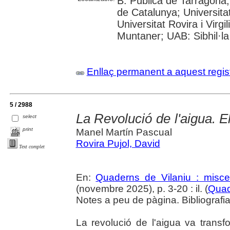
B. Pública de Tarragona
de Catalunya; Universita
Universitat Rovira i Virgi
Muntaner; UAB: Sibhil·la
Enllaç permanent a aquest regis
5 / 2988
La Revolució de l'aigua. E
select
print
Manel Martín Pascual
Rovira Pujol, David
Text complet
En:
Quaderns de Vilaniu : miscel
(novembre 2025), p. 3-20 : il. (
Quad
Notes a peu de pàgina. Bibliografi
La revolució de l'aigua va transfo