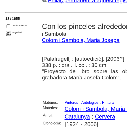
Enllaç permanent a aquest regis
18 / 1655
Con los pinceles alreded
seleccionar
imprimir
i Sambola
Colom i Sambola, Maria Josepa
[Palafrugell] : [autoedició], [2006?]
338 p. : pral. il. col. ; 30 cm
"Proyecto de libro sobre las o
grabadora María Josefa Colom".
Matèries:
Pintores
;
Antologies
;
Pintura
Matèries:
Colom i Sambola, Maria
Àmbit:
Catalunya
;
Cervera
Cronologia:
[1924 - 2006]