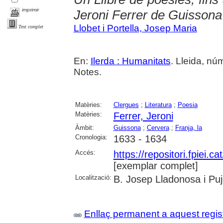
imprimir
Jeroni Ferrer de Guissona
Llobet i Portella, Josep Maria
Text complet
En:
Ilerda : Humanitats
. Lleida, nú
Notes.
Matèries:
Clergues
;
Literatura
;
Poesia
Matèries:
Ferrer, Jeroni
Àmbit:
Guissona
;
Cervera
;
Franja, la
Cronologia:
1633 - 1634
Accés:
https://repositori.fpiei.c
[exemplar complet]
Localització:
B. Josep Lladonosa i Puj
Enllaç permanent a aquest regis