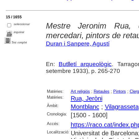
15 / 1655
Mestre Jeronim Rua, 
seleccionar
imprimir
mercedari, pintors de reta
Duran i Sanpere, Agustí
Text complet
En:
Butlletí arqueològic
. Tarrago
setembre 1933), p. 265-270
Matèries:
Art religiós
;
Retaules
;
Pintors
;
Cler
Matèries:
Rua, Jeròni
Àmbit:
Montblanc
;
Vilagrasseta
Cronologia:
[1500 - 1600]
Accés:
https://raco.cat/index.ph
Localització:
Universitat de Barcelona; 