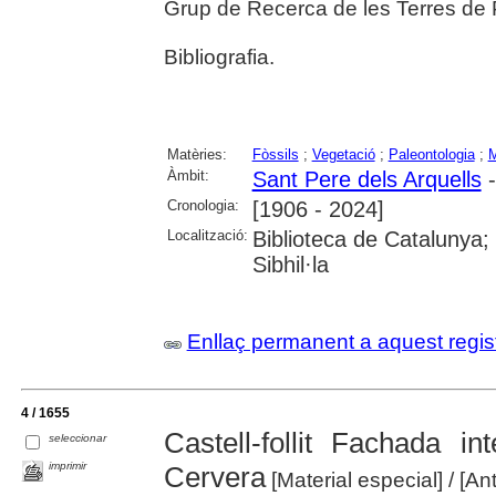
Grup de Recerca de les Terres de P
Bibliografia.
Matèries:
Fòssils
;
Vegetació
;
Paleontologia
;
M
Àmbit:
Sant Pere dels Arquells
-
Cronologia:
[1906 - 2024]
Localització:
Biblioteca de Catalunya
Sibhil·la
Enllaç permanent a aquest regis
4 / 1655
Castell-follit Fachada i
seleccionar
imprimir
Cervera
[Material especial]
/ [An