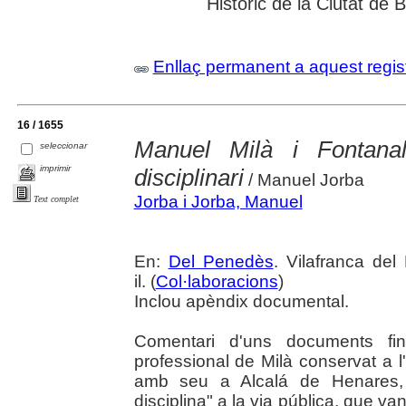
Històric de la Ciutat de
Enllaç permanent a aquest regis
16 / 1655
Manuel Milà i Fontana
seleccionar
imprimir
disciplinari
/ Manuel Jorba
Jorba i Jorba, Manuel
Text complet
En:
Del Penedès
. Vilafranca de
il. (
Col·laboracions
)
Inclou apèndix documental.
Comentari d'uns documents fin
professional de Milà conservat a l
amb seu a Alcalá de Henares,
disciplina" a la via pública, que va