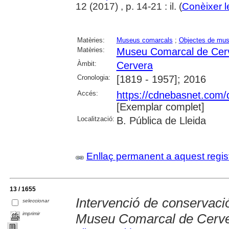
12 (2017) , p. 14-21 : il. (
Conèixer l
Matèries:
Museus comarcals
;
Objectes de mu
Matèries:
Museu Comarcal de Cer
Àmbit:
Cervera
Cronologia:
[1819 - 1957]; 2016
Accés:
https://cdnebasnet.com/
[Exemplar complet]
Localització:
B. Pública de Lleida
Enllaç permanent a aquest regis
13 / 1655
Intervenció de conservació
seleccionar
imprimir
Museu Comarcal de Cerv