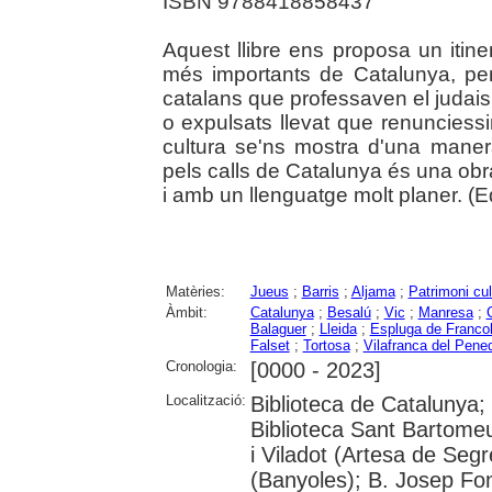
ISBN 9788418858437
Aquest llibre ens proposa un itine
més importants de Catalunya, per 
catalans que professaven el judais
o expulsats llevat que renunciessi
cultura se'ns mostra d'una maner
pels calls de Catalunya és una ob
i amb un llenguatge molt planer. (Edi
Matèries:
Jueus
;
Barris
;
Aljama
;
Patrimoni cul
Àmbit:
Catalunya
;
Besalú
;
Vic
;
Manresa
;
Balaguer
;
Lleida
;
Espluga de Francolí
Falset
;
Tortosa
;
Vilafranca del Pene
Cronologia:
[0000 - 2023]
Localització:
Biblioteca de Catalunya;
Biblioteca Sant Bartomeu
i Viladot (Artesa de Segr
(Banyoles); B. Josep Fo