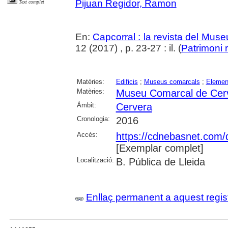
Pijuan Regidor, Ramon
Text complet
En:
Capcorral : la revista del Mu
12 (2017) , p. 23-27 : il. (
Patrimoni 
Matèries:
Edificis
;
Museus comarcals
;
Element
Matèries:
Museu Comarcal de Cer
Àmbit:
Cervera
Cronologia:
2016
Accés:
https://cdnebasnet.com/
[Exemplar complet]
Localització:
B. Pública de Lleida
Enllaç permanent a aquest regis