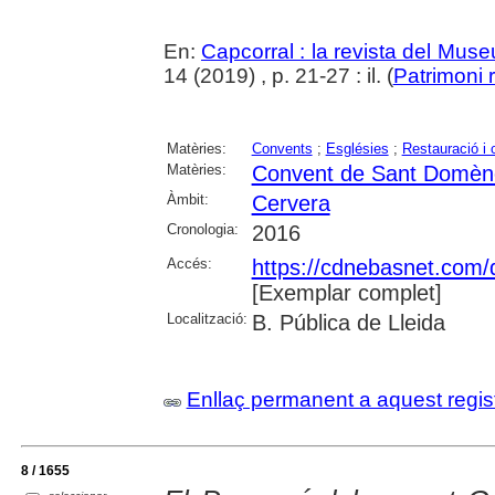
En:
Capcorral : la revista del Mu
14 (2019) , p. 21-27 : il. (
Patrimoni 
Matèries:
Convents
;
Esglésies
;
Restauració i 
Matèries:
Convent de Sant Domèn
Àmbit:
Cervera
Cronologia:
2016
Accés:
https://cdnebasnet.com
[Exemplar complet]
Localització:
B. Pública de Lleida
Enllaç permanent a aquest regis
8 / 1655