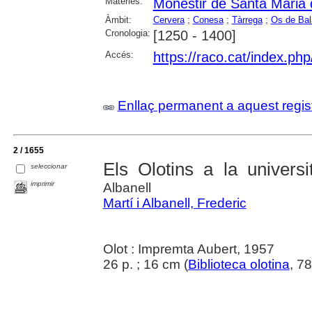
Matèries:
Monestir de Santa Maria d
Àmbit:
Cervera
;
Conesa
;
Tàrrega
;
Os de Bal
Cronologia:
[1250 - 1400]
Accés:
https://raco.cat/index.ph
Enllaç permanent a aquest regis
2 / 1655
Els Olotins a la univers
seleccionar
imprimir
Albanell
Martí i Albanell, Frederic
Olot : Impremta Aubert, 1957
26 p. ; 16 cm (
Biblioteca olotina
, 7