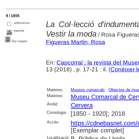
9 / 1655
La Col·lecció d'indument
seleccionar
imprimir
Vestir la moda
/ Rosa Figueras
Figueras Martín, Rosa
Text complet
En:
Capcorral : la revista del Mu
13 (2018) , p. 17-21 : il. (
Conèixer l
Matèries:
Museus comarcals
;
Objectes de mu
Matèries:
Museu Comarcal de Cer
Àmbit:
Cervera
Cronologia:
[1850 - 1920]; 2018
Accés:
https://cdnebasnet.com/
[Exemplar complet]
Localització:
B. Pública de Lleida