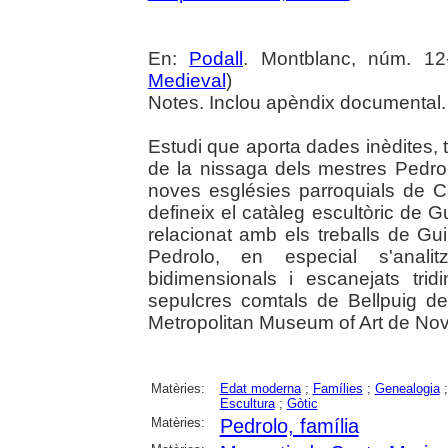
En:
Podall
. Montblanc, núm. 12-
Medieval
)
Notes. Inclou apèndix documental.
Estudi que aporta dades inèdites, 
de la nissaga dels mestres Pedro
noves esglésies parroquials de 
defineix el catàleg escultòric de 
relacionat amb els treballs de Gu
Pedrolo, en especial s'anali
bidimensionals i escanejats tridi
sepulcres comtals de Bellpuig de 
Metropolitan Museum of Art de Nov
Matèries:
Edat moderna
;
Famílies
;
Genealogia
Escultura
;
Gòtic
Matèries:
Pedrolo, família