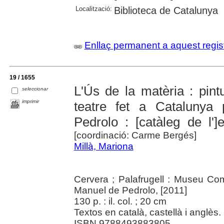
Localització:
Biblioteca de Catalunya
Enllaç permanent a aquest regis
19 / 1655
L'Ús de la matèria : pint
seleccionar
imprimir
teatre fet a Catalunya
Pedrolo : [catàleg de l']
[coordinació: Carme Bergés]
Millà, Mariona
Cervera ; Palafrugell : Museu Co
Manuel de Pedrolo, [2011]
130 p. : il. col. ; 20 cm
Textos en català, castellà i anglès.
ISBN 9788493883805