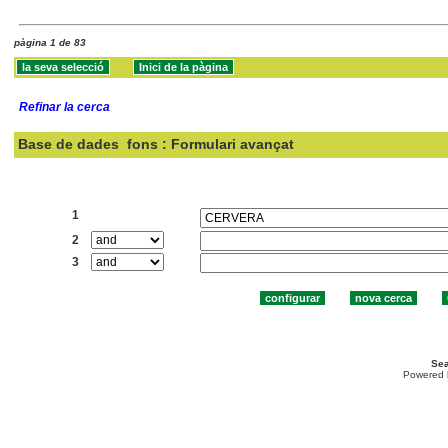
pàgina 1 de 83
Refinar la cerca
Base de dades
fons : Formulari avançat
Cercar:
1
2
3
Sea
Powered