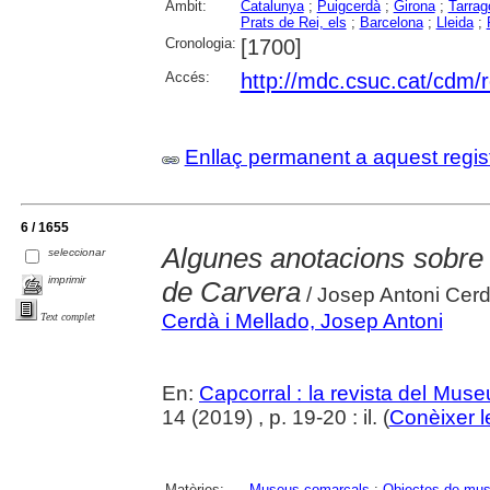
Àmbit:
Catalunya
;
Puigcerdà
;
Girona
;
Tarrag
Prats de Rei, els
;
Barcelona
;
Lleida
;
Cronologia:
[1700]
Accés:
http://mdc.csuc.cat/cdm/r
Enllaç permanent a aquest regis
6 / 1655
Algunes anotacions sobre 
seleccionar
imprimir
de Carvera
/ Josep Antoni Cerd
Cerdà i Mellado, Josep Antoni
Text complet
En:
Capcorral : la revista del Mu
14 (2019) , p. 19-20 : il. (
Conèixer l
Matèries:
Museus comarcals
;
Objectes de mu