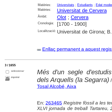
Matèries:
Universitats
;
Estudiants
;
Edat mode
Matèries:
Universitat de Cervera
Àmbit:
Olot
;
Cervera
Cronologia:
[1700 - 1900]
Localització:
Universitat de Girona; B
Enllaç permanent a aquest regis
3 / 1655
Més d'un segle d'estudi
seleccionar
imprimir
dels Arquells (la Segarra)
/
Tosal Alcobé, Aixa
En:
263465
Registre fòssil a les te
XLVI jornada de treball Tartareu,