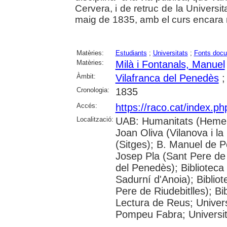
Cervera, i de retruc de la Universit
maig de 1835, amb el curs encara no
Matèries:
Estudiants
;
Universitats
;
Fonts docu
Matèries:
Milà i Fontanals, Manuel
Àmbit:
Vilafranca del Penedès
Cronologia:
1835
Accés:
https://raco.cat/index.p
Localització:
UAB: Humanitats (Hemero
Joan Oliva (Vilanova i la
(Sitges); B. Manuel de P
Josep Pla (Sant Pere de 
del Penedès); Bibliotec
Sadurní d'Anoia); Biblio
Pere de Riudebitlles); B
Lectura de Reus; Univers
Pompeu Fabra; Universitat