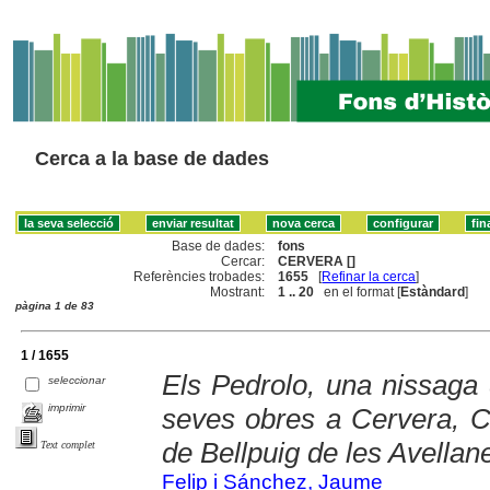
Cerca a la base de dades
Base de dades:
fons
Cercar:
CERVERA []
Referències trobades:
1655
[
Refinar la cerca
]
Mostrant:
1 .. 20
en el format [
Estàndard
]
pàgina 1 de 83
1 / 1655
Els Pedrolo, una nissaga 
seleccionar
imprimir
seves obres a Cervera, C
de Bellpuig de les Avellan
Text complet
Felip i Sánchez, Jaume