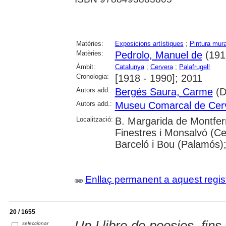
Matèries:
Exposicions artístiques
;
Pintura mura
Matèries:
Pedrolo, Manuel de
(191
Àmbit:
Catalunya
;
Cervera
;
Palafrugell
Cronologia:
[1918 - 1990]; 2011
Autors add.:
Bergés Saura, Carme
(Di
Autors add.:
Museu Comarcal de Cer
Localització:
B. Margarida de Montfer
Finestres i Monsalvó (Cer
Barceló i Bou (Palamós);
Enllaç permanent a aquest regis
20 / 1655
Un Llibre de poesies, fin
seleccionar