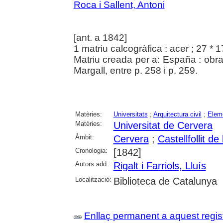
Roca i Sallent, Antoni
[ant. a 1842]
1 matriu calcogràfica : acer ; 27 * 
Matriu creada per a: España : obra
Margall, entre p. 258 i p. 259.
Matèries:
Universitats
;
Arquitectura civil
;
Eleme
Matèries:
Universitat de Cervera
Àmbit:
Cervera
;
Castellfollit de
Cronologia:
[1842]
Autors add.:
Rigalt i Farriols, Lluís
Localització:
Biblioteca de Catalunya
Enllaç permanent a aquest regis