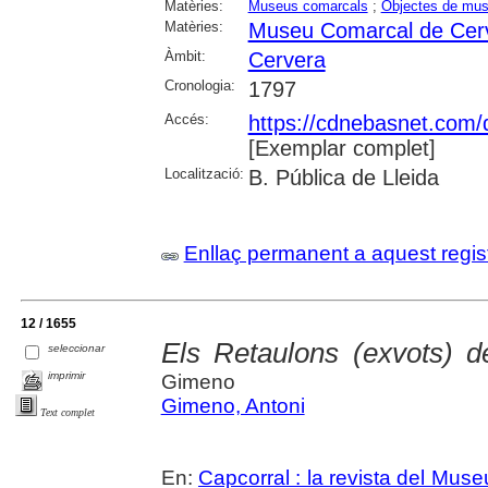
Matèries:
Museus comarcals
;
Objectes de mu
Matèries:
Museu Comarcal de Cer
Àmbit:
Cervera
Cronologia:
1797
Accés:
https://cdnebasnet.com/
[Exemplar complet]
Localització:
B. Pública de Lleida
Enllaç permanent a aquest regis
12 / 1655
Els Retaulons (exvots) 
seleccionar
imprimir
Gimeno
Gimeno, Antoni
Text complet
En:
Capcorral : la revista del Mu