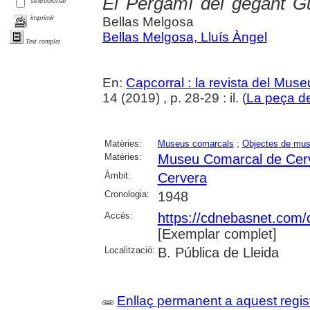
El Pergamí del gegant G
seleccionar
imprimir
Bellas Melgosa
Bellas Melgosa, Lluís Àngel
Text complet
En:
Capcorral : la revista del Mu
14 (2019) , p. 28-29 : il. (
La peça d
Matèries:
Museus comarcals
;
Objectes de mu
Matèries:
Museu Comarcal de Cer
Àmbit:
Cervera
Cronologia:
1948
Accés:
https://cdnebasnet.com
[Exemplar complet]
Localització:
B. Pública de Lleida
Enllaç permanent a aquest regis