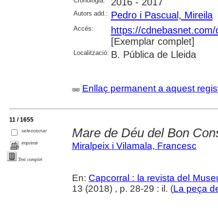
Cronologia:
2016 - 2017
Autors add.:
Pedro i Pascual, Mireila
Accés:
https://cdnebasnet.com/
[Exemplar complet]
Localització:
B. Pública de Lleida
Enllaç permanent a aquest regis
11 / 1655
Mare de Déu del Bon Cons
seleccionar
imprimir
Miralpeix i Vilamala, Francesc
Text complet
En:
Capcorral : la revista del Mu
13 (2018) , p. 28-29 : il. (
La peça d