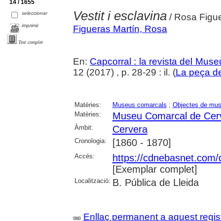
14 / 1655
Vestit i esclavina
seleccionar
/ Rosa Figu
imprimir
Figueras Martín, Rosa
Text complet
En:
Capcorral : la revista del Mu
12 (2017) , p. 28-29 : il. (
La peça d
Matèries:
Museus comarcals
;
Objectes de mu
Matèries:
Museu Comarcal de Cer
Àmbit:
Cervera
Cronologia:
[1860 - 1870]
Accés:
https://cdnebasnet.com/
[Exemplar complet]
Localització:
B. Pública de Lleida
Enllaç permanent a aquest regis