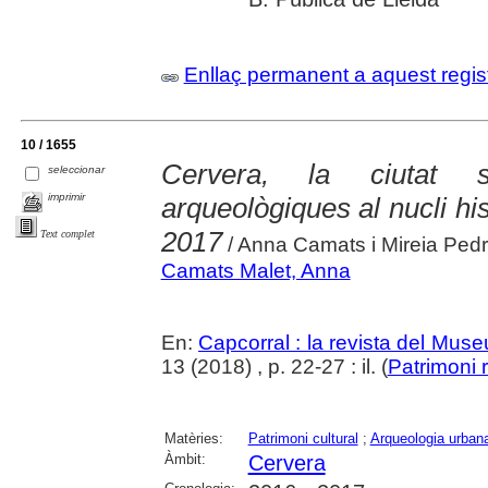
Enllaç permanent a aquest regis
10 / 1655
Cervera, la ciutat s
seleccionar
imprimir
arqueològiques al nucli hi
2017
Text complet
/ Anna Camats i Mireia Ped
Camats Malet, Anna
En:
Capcorral : la revista del Mu
13 (2018) , p. 22-27 : il. (
Patrimoni 
Matèries:
Patrimoni cultural
;
Arqueologia urban
Àmbit:
Cervera