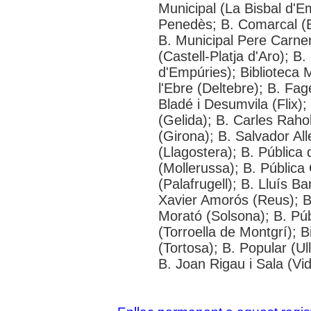
Municipal (La Bisbal d'Em
Penedès; B. Comarcal (Bl
B. Municipal Pere Carne
(Castell-Platja d'Aro); 
d'Empúries); Biblioteca 
l'Ebre (Deltebre); B. Fag
Bladé i Desumvila (Flix);
(Gelida); B. Carles Raho
(Girona); B. Salvador All
(Llagostera); B. Pública
(Mollerussa); B. Pública
(Palafrugell); B. Lluís B
Xavier Amorós (Reus); B.
Morató (Solsona); B. Púb
(Torroella de Montgrí); B
(Tortosa); B. Popular (Ul
B. Joan Rigau i Sala (Vi