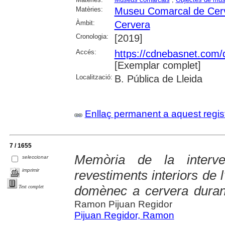
Matèries:
Museu Comarcal de Cer
Àmbit:
Cervera
Cronologia:
[2019]
Accés:
https://cdnebasnet.com
[Exemplar complet]
Localització:
B. Pública de Lleida
Enllaç permanent a aquest regis
7 / 1655
Memòria de la interv
seleccionar
imprimir
revestiments interiors de 
domènec a cervera duran
Text complet
Ramon Pijuan Regidor
Pijuan Regidor, Ramon