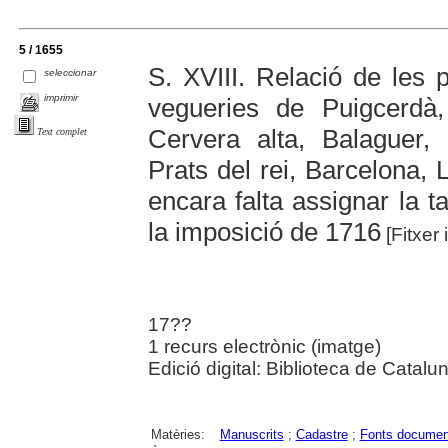
5 / 1655
S. XVIII. Relació de les 
seleccionar
imprimir
vegueries de Puigcerdà,
Cervera alta, Balaguer, 
Text complet
Prats del rei, Barcelona, L
encara falta assignar la 
la imposició de 1716
[Fitxer 
17??
1 recurs electrònic (imatge)
Edició digital: Biblioteca de Catalu
Matèries:
Manuscrits
;
Cadastre
;
Fonts documen