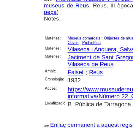
museus de Reus
. Reus. III època
peça
)
Notes.
Matèries:
Museus comarcals
;
Objectes de mu
Coves
;
Prehistòria
Matèries:
Vilaseca i Anguera, Salv
Matèries:
Jaciment de Sant Gregor
Vilaseca de Reus
Àmbit:
Falset
;
Reus
Cronologia:
1932
Accés:
https://www.museudereus.c
informativa/Número 22
Localització:
B. Pública de Tarragona
Enllaç permanent a aquest regis