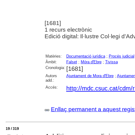
[1681]
1 recurs electrònic
Edició digital: Il·lustre Col·legi d
Matèries:
Documentació jurídica
;
Procés judicial
Àmbit:
Falset
;
Móra d'Ebre
;
Tivissa
Cronologia:
[1681]
Autors
Ajuntament de Mora d'Ebre
;
Ajuntamen
add.:
Accés:
http://mdc.csuc.cat/cdm/re
Enllaç permanent a aquest regis
19 / 319