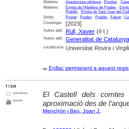
Matèries:
Arquitectura religiosa
;
Ermites
;
Cape
Matèries:
Ermita de l'Abellera de Prades
;
Ermit
Pratdip
;
Ermita de Sant Joan del Cod
Àmbit:
Priorat
;
Prades
;
Pratdip
;
Falset
;
Co
Cronologia:
[2023]
Autors add.:
Rull, Xavier
(Il·l.)
Autors add.:
Generalitat de Cataluny
Localització:
Universitat Rovira i Virgili
Enllaç permanent a aquest regis
7 / 319
El Castell dels comtes
seleccionar
imprimir
aproximació des de l'arqu
Menchón i Bes, Joan J.