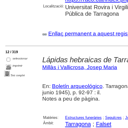
Localització:
Universitat Rovira i Virg
Pública de Tarragona
Enllaç permanent a aquest regis
12 / 319
Lápidas hebraicas de Tar
seleccionar
imprimir
Millàs i Vallicrosa, Josep Maria
Text complet
En:
Boletín arqueológico
. Tarragon
junio 1945), p. 92-97 : il.
Notes a peu de pàgina.
Matèries:
Estructures funeràries
;
Sepulcres
;
J
Àmbit:
Tarragona
;
Falset