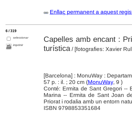
Enllaç permanent a aquest regis
6 / 319
Capelles amb encant : Prio
seleccionar
imprimir
turística
/ [fotografies: Xavier Rull
[Barcelona] : MonuWay : Departame
57 p. : il. ; 20 cm (
MonuWay
, 9 )
Conté: Ermita de Sant Gregori -- E
Marina -- Ermita de Sant Joan de
Priorat i rodalia amb un entorn nat
ISBN 9798853351684