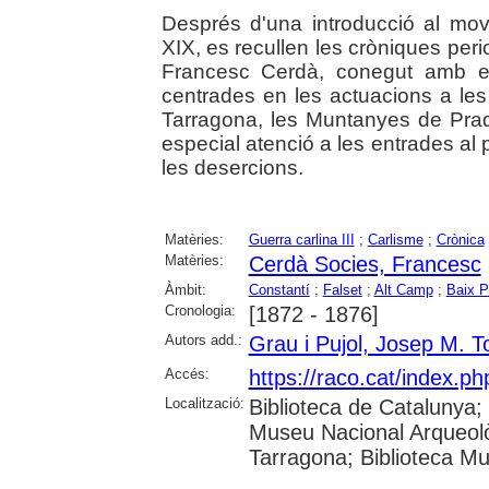
Després d'una introducció al movi
XIX, es recullen les cròniques peri
Francesc Cerdà, conegut amb e
centrades en les actuacions a l
Tarragona, les Muntanyes de Prad
especial atenció a les entrades al 
les desercions.
Matèries:
Guerra carlina III
;
Carlisme
;
Crònica
Matèries:
Cerdà Socies, Francesc
Àmbit:
Constantí
;
Falset
;
Alt Camp
;
Baix 
Cronologia:
[1872 - 1876]
Autors add.:
Grau i Pujol, Josep M. 
Accés:
https://raco.cat/index.p
Localització:
Biblioteca de Catalunya
Museu Nacional Arqueolò
Tarragona; Biblioteca Mu