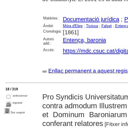
Matèries:
Documentació jurídica
;
P
Àmbit:
Móra d'Ebre
;
Tivissa
;
Falset
;
Entença
Cronologia:
[1861]
Autors
Entença, baronia
add.:
Accés:
https://mdc.csuc.cat/digit
Enllaç permanent a aquest regis
18 / 319
Pro Syndicis Universitatum
seleccionar
imprimir
contra admodum Illustre
et Dominum Baroniarum 
Text complet
conferant relatores
[Fitxer in