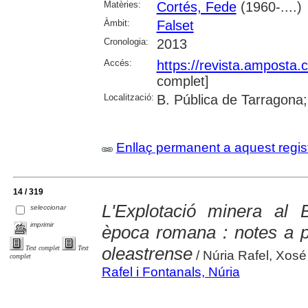
Matèries:
Cortés, Fede
(1960-....)
Àmbit:
Falset
Cronologia:
2013
Accés:
https://revista.amposta.
complet]
Localització:
B. Pública de Tarragona;
Enllaç permanent a aquest regis
14 / 319
L'Explotació minera al 
seleccionar
imprimir
època romana : notes a 
oleastrense
Text complet
Text
/ Núria Rafel, Xosé
complet
Rafel i Fontanals, Núria