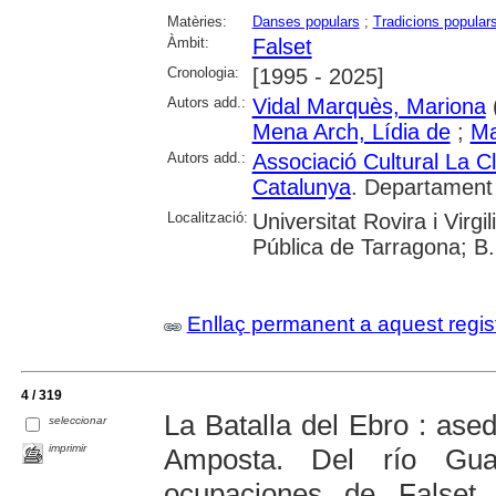
Matèries:
Danses populars
;
Tradicions popular
Àmbit:
Falset
Cronologia:
[1995 - 2025]
Autors add.:
Vidal Marquès, Mariona
Mena Arch, Lídia de
;
Ma
Autors add.:
Associació Cultural La Cl
Catalunya
. Departament 
Localització:
Universitat Rovira i Virg
Pública de Tarragona; B.
Enllaç permanent a aquest regis
4 / 319
La Batalla del Ebro : ase
seleccionar
imprimir
Amposta. Del río Gua
ocupaciones de Falset,