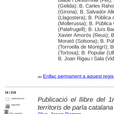
(Gelida); B. Carles Raho
(Girona); B. Salvador All
(Llagostera); B. Pública
(Mollerussa); B. Pública
(Palafrugell); B. Lluís B
Xavier Amorós (Reus); B.
Morató (Solsona); B. Púb
(Torroella de Montgrí); B
(Tortosa); B. Popular (Ul
B. Joan Rigau i Sala (Vi
Enllaç permanent a aquest regis
16 / 319
Publicació el llibre del 
seleccionar
imprimir
territoris de parla catalana
Text complet