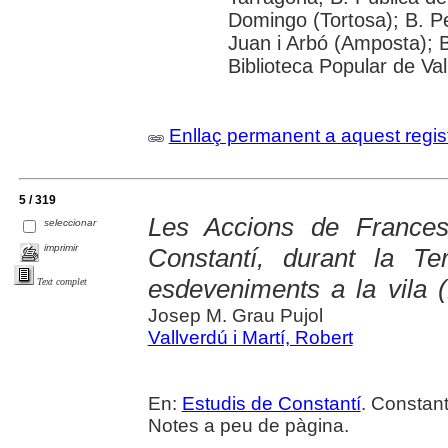
Domingo (Tortosa); B. P
Juan i Arbó (Amposta); B
Biblioteca Popular de Val
Enllaç permanent a aquest regis
5 / 319
Les Accions de France
seleccionar
imprimir
Constantí, durant la Te
esdeveniments a la vila 
Text complet
Josep M. Grau Pujol
Vallverdú i Martí, Robert
En:
Estudis de Constantí
. Constant
Notes a peu de pàgina.