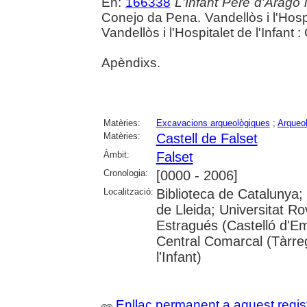
En:
166338
L'Infant Pere d'Aragó 
Conejo da Pena. Vandellòs i l'Hospit
Vandellòs i l'Hospitalet de l'Infant
Apèndixs.
Matèries:
Excavacions arqueològiques
;
Arqueol
Matèries:
Castell de Falset
Àmbit:
Falset
Cronologia:
[0000 - 2006]
Localització:
Biblioteca de Catalunya; 
de Lleida; Universitat Ro
Estragués (Castelló d'Em
Central Comarcal (Tàrreg
l'Infant)
Enllaç permanent a aquest regis