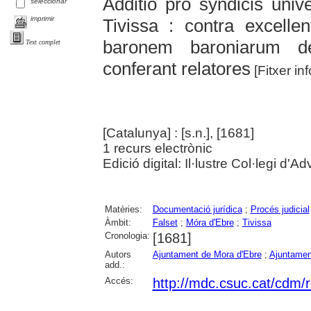
Additio pro syndicis univ
seleccionar
imprimir
Tivissa : contra excell
baronem baroniarum d
Text complet
conferant relatores
[Fitxer in
[Catalunya] : [s.n.], [1681]
1 recurs electrònic
Edició digital: Il·lustre Col·legi d
Matèries:
Documentació jurídica
;
Procés judicial
Àmbit:
Falset
;
Móra d'Ebre
;
Tivissa
Cronologia:
[1681]
Autors
Ajuntament de Mora d'Ebre
;
Ajuntamen
add.:
Accés:
http://mdc.csuc.cat/cdm/re