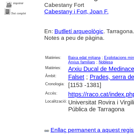
imprimir
Cabestany Fort
Cabestany i Fort, Joan F.
Text complet
En:
Butlletí arqueològic
. Tarragona
Notes a peu de pàgina.
Matèries:
Baixa edat mitjana
;
Explotacions min
Arxius familiars
;
Noblesa
Matèries:
Arxiu Ducal de Medinacel
Àmbit:
Falset
;
Prades, serra d
Cronologia:
[1153 -1381]
Accés:
https://raco.cat/index.ph
Localització:
Universitat Rovira i Virg
Pública de Tarragona
Enllaç permanent a aquest regis