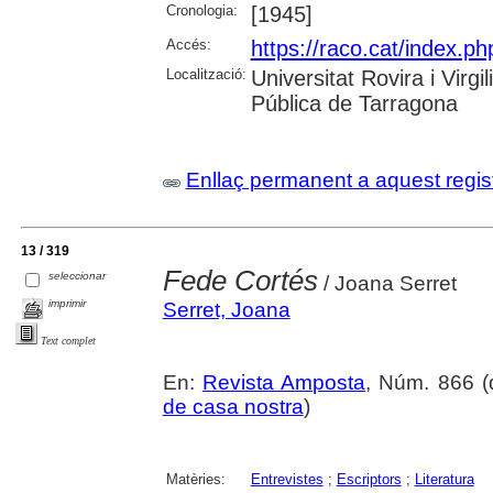
Cronologia:
[1945]
Accés:
https://raco.cat/index.ph
Localització:
Universitat Rovira i Virg
Pública de Tarragona
Enllaç permanent a aquest regis
13 / 319
Fede Cortés
seleccionar
/ Joana Serret
imprimir
Serret, Joana
Text complet
En:
Revista Amposta
, Núm. 866 (d
de casa nostra
)
Matèries:
Entrevistes
;
Escriptors
;
Literatura