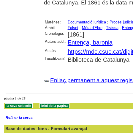
de Catalunya. El 1861 és la data m
Matèries:
Documentació jurídica
;
Procés judicia
Àmbit:
Falset
;
Móra d'Ebre
;
Tivissa
;
Entenç
Cronologia:
[1861]
Autors add.:
Entença, baronia
Accés:
https://mdc.csuc.cat/digi
Localització:
Biblioteca de Catalunya
Enllaç permanent a aquest regis
pàgina 1 de 16
Refinar la cerca
Base de dades
fons : Formulari avançat