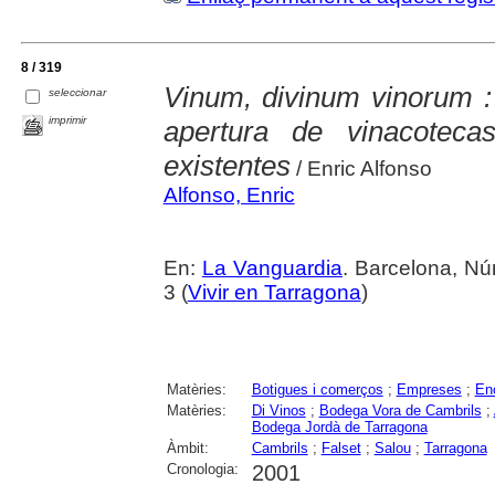
8 / 319
Vinum, divinum vinorum :
seleccionar
imprimir
apertura de vinacotec
existentes
/ Enric Alfonso
Alfonso, Enric
En:
La Vanguardia
. Barcelona, Nú
3 (
Vivir en Tarragona
)
Matèries:
Botigues i comerços
;
Empreses
;
En
Matèries:
Di Vinos
;
Bodega Vora de Cambrils
;
Bodega Jordà de Tarragona
Àmbit:
Cambrils
;
Falset
;
Salou
;
Tarragona
Cronologia:
2001