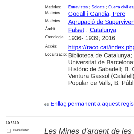
Matèries:
Entrevistes
;
Soldats
;
Guerra civil e
Matèries:
Godall i Gandia, Pere
Matèries:
Agrupació de Supervivent
Àmbit:
Falset
;
Catalunya
Cronologia:
1936- 1939; 2016
Accés:
https://raco.cat/index.p
Localització:
Biblioteca de Catalunya;
Universitat de Barcelona; 
Històric de Sabadell; B.
Ventura Gassol (Calafell)
Popular de Valls; B. Públ
Enllaç permanent a aquest regis
10 / 319
Les Mines d'argent de le
seleccionar