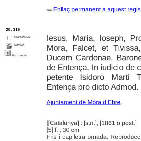
Enllaç permanent a aquest regis
20 / 319
Iesus, Maria, Ioseph, Pr
seleccionar
imprimir
Mora, Falcet, et Tiviss
Ducem Cardonae, Baron
Text complet
de Entença, In iudicio de c
petente Isidoro Marti 
Entença pro dicto Admod. Il
Ajuntament de Móra d'Ebre
.
[[Catalunya] : [s.n.], [1861 o post.]
[5] f. ; 30 cm
Fris i caplletra ornada. Reproducci