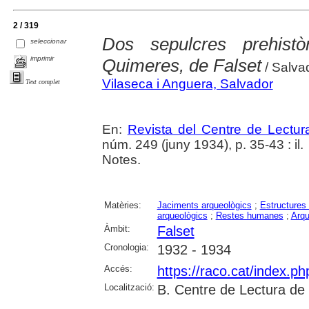
2 / 319
Dos sepulcres prehist
seleccionar
imprimir
Quimeres, de Falset
/ Salva
Vilaseca i Anguera, Salvador
Text complet
En:
Revista del Centre de Lectu
núm. 249 (juny 1934), p. 35-43 : il.
Notes.
Matèries:
Jaciments arqueològics
;
Estructures 
arqueològics
;
Restes humanes
;
Arqu
Àmbit:
Falset
Cronologia:
1932 - 1934
Accés:
https://raco.cat/index.p
Localització:
B. Centre de Lectura de