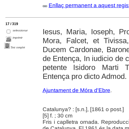
Enllaç permanent a aquest regis
17 / 319
Iesus, Maria, Ioseph, Pr
seleccionar
imprimir
Mora, Falcet, et Tiviss
Ducem Cardonae, Baron
Text complet
de Entença, In iudicio de c
petente Isidoro Marti 
Entença pro dicto Admod. Il
Ajuntament de Móra d'Ebre
.
Catalunya? : [s.n.], [1861 o post.]
[5] f. ; 30 cm
Fris i caplletra ornada. Reproducci
de Catalunya. El 1861 és la data m