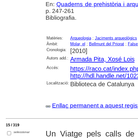
En:
Quaderns de prehistòria i arq
p. 247-261
Bibliografia.
Matèries:
Arqueologia
;
Jaciments arqueològics
Àmbit:
Molar, el
;
Bellmunt del Priorat
;
False
Cronologia:
[2010]
Autors add.:
Armada Pita, Xosé Lois
Accés:
https://raco.cat/index.p
http://hdl.handle.net/10
Localització:
Biblioteca de Catalunya
Enllaç permanent a aquest regis
15 / 319
Un Viatge pels calls de 
seleccionar