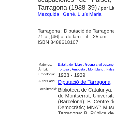
Tarragona (1938-39)
/ per L
Mezquida i Gené, Lluís Maria
Tarragona : Diputació de Tarragon
71 p., [46] p. de làm. : il. ; 25 cm
ISBN 8488618107
Matèries:
Batalla de l'Ebre
;
Guerra civil espany
Àmbit:
Tortosa
;
Amposta
;
Montblanc
;
False
Cronologia:
1938 - 1939
Autors add.:
Diputació de Tarragona
Localització:
Biblioteca de Catalunya;
de Montserrat; Universitat
(Barcelona); B. Centre 
Democràtic; MNAT: Muse
Tarragona; B. Pública de