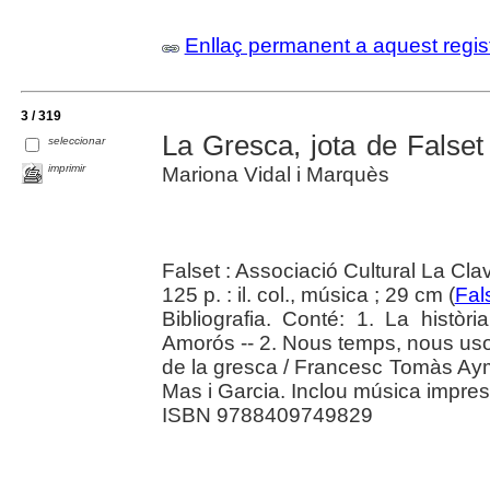
Enllaç permanent a aquest regis
3 / 319
La Gresca, jota de Falset
seleccionar
imprimir
Mariona Vidal i Marquès
Falset : Associació Cultural La Cla
125 p. : il. col., música ; 29 cm (
Fal
Bibliografia. Conté: 1. La històr
Amorós -- 2. Nous temps, nous uso
de la gresca / Francesc Tomàs Aymer
Mas i Garcia. Inclou música impres
ISBN 9788409749829