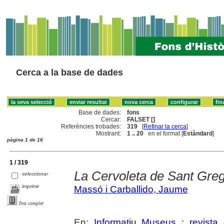
Cerca a la base de dades
Base de dades:
fons
Cercar:
FALSET []
Referències trobades:
319
[
Refinar la cerca
]
Mostrant:
1 .. 20
en el format [
Estàndard
]
pàgina 1 de 16
1 / 319
La Cervoleta de Sant Greg
seleccionar
imprimir
Massó i Carballido, Jaume
Text complet
En:
Informatiu Museus : revista 