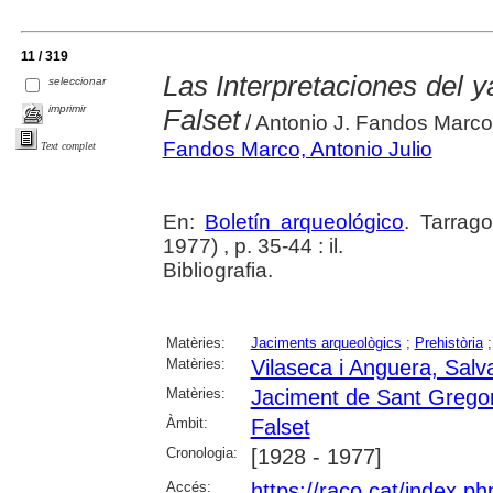
11 / 319
Las Interpretaciones del 
seleccionar
imprimir
Falset
/ Antonio J. Fandos Marco
Fandos Marco, Antonio Julio
Text complet
En:
Boletín arqueológico
. Tarrag
1977) , p. 35-44 : il.
Bibliografia.
Matèries:
Jaciments arqueològics
;
Prehistòria
Matèries:
Vilaseca i Anguera, Salv
Matèries:
Jaciment de Sant Gregor
Àmbit:
Falset
Cronologia:
[1928 - 1977]
Accés:
https://raco.cat/index.ph