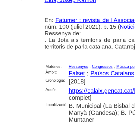
Clua, Josep Ramon
En:
Fatumer : revista de l'Associac
núm. 100 (juliol 2021), p. 15 (
Notíc
Ressenya de:
. La Jota als territoris de parla 
territoris de parla catalana. Catarro
Matèries:
Ressenyes
;
Congressos
;
Música po
Àmbit:
Falset
;
Països Catalans
Cronologia:
[2018]
Accés:
https://calaix.gencat.ca
complet]
Localització:
B. Municipal (La Bisbal 
Manyà (Gandesa); B. Púb
Muntaner