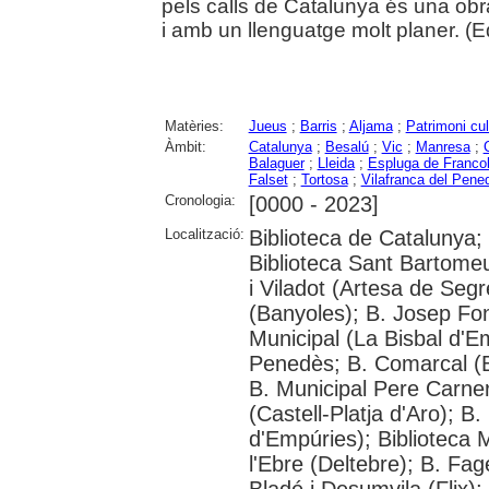
pels calls de Catalunya és una ob
i amb un llenguatge molt planer. (Edi
Matèries:
Jueus
;
Barris
;
Aljama
;
Patrimoni cul
Àmbit:
Catalunya
;
Besalú
;
Vic
;
Manresa
;
Balaguer
;
Lleida
;
Espluga de Francolí
Falset
;
Tortosa
;
Vilafranca del Pene
Cronologia:
[0000 - 2023]
Localització:
Biblioteca de Catalunya;
Biblioteca Sant Bartomeu
i Viladot (Artesa de Segr
(Banyoles); B. Josep Fo
Municipal (La Bisbal d'Em
Penedès; B. Comarcal (Bl
B. Municipal Pere Carne
(Castell-Platja d'Aro); 
d'Empúries); Biblioteca 
l'Ebre (Deltebre); B. Fag
Bladé i Desumvila (Flix);