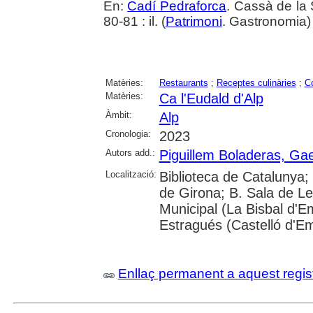
En:
Cadí Pedraforca
. Cassà de la 
80-81 : il. (
Patrimoni
. Gastronomia
Matèries:
Restaurants
;
Receptes culinàries
;
C
Matèries:
Ca l'Eudald d'Alp
Àmbit:
Alp
Cronologia:
2023
Autors add.:
Piguillem Boladeras, Gae
Localització:
Biblioteca de Catalunya; 
de Girona; B. Sala de Le
Municipal (La Bisbal d'
Estragués (Castelló d'E
Enllaç permanent a aquest regis