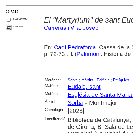
20 / 213
El "Martyrium" de sant Eu
seleccionar
imprimir
Carreras i Vilà, Josep
En:
Cadí Pedraforca
. Cassà de la 
p. 72-73 : il. (
Patrimoni
. Història de 
Matèries:
Sants
;
Màrtirs
;
Edificis
;
Relíquies
;
Matèries:
Eudald, sant
Matèries:
Església de Santa Maria
Àmbit:
Sorba
- Montmajor
Cronologia:
[2023]
Localització:
Biblioteca de Catalunya; 
de Girona; B. Sala de Le