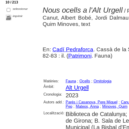
10 / 213
Nous ocells a l'Alt Urgell
seleccionar
/ 
imprimir
Canut, Albert Bobé, Jordi Dalmau
Quim Minoves, text
En:
Cadí Pedraforca
. Cassà de la 
82-83 : il. (
Patrimoni
. Fauna)
Matèries:
Fauna
;
Ocells
;
Ornitologia
Àmbit:
Alt Urgell
Cronologia:
2023
Autors add.:
Parés i Casanova, Pere Miquel
;
Canu
Pep
;
Mateos, Anna
;
Minoves, Quim
Localització:
Biblioteca de Catalunya; 
de Girona; B. Sala de Le
Municipal (La Bisbal d'