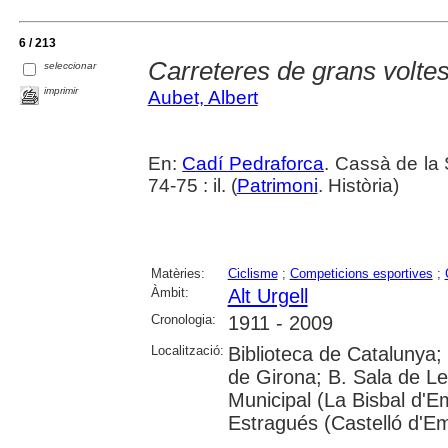
6 / 213
Carreteres de grans volte
seleccionar
imprimir
Aubet, Albert
En:
Cadí Pedraforca
. Cassà de la 
74-75 : il. (
Patrimoni
. Història)
Matèries:
Ciclisme
;
Competicions esportives
;
Àmbit:
Alt Urgell
Cronologia:
1911 - 2009
Localització:
Biblioteca de Catalunya; 
de Girona; B. Sala de Le
Municipal (La Bisbal d'
Estragués (Castelló d'E