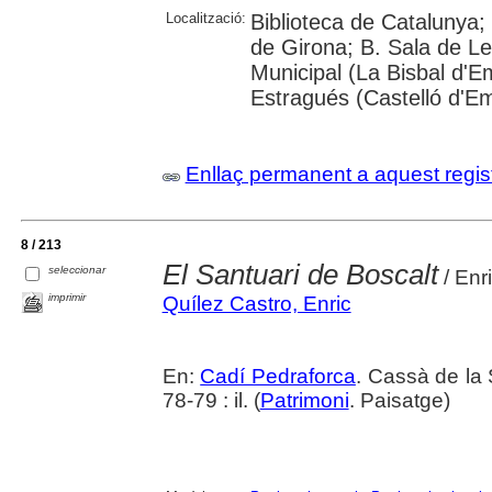
Localització:
Biblioteca de Catalunya; 
de Girona; B. Sala de Le
Municipal (La Bisbal d'
Estragués (Castelló d'E
Enllaç permanent a aquest regis
8 / 213
El Santuari de Boscalt
seleccionar
/ Enr
imprimir
Quílez Castro, Enric
En:
Cadí Pedraforca
. Cassà de la 
78-79 : il. (
Patrimoni
. Paisatge)