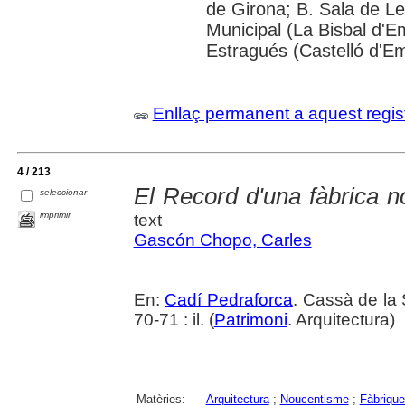
de Girona; B. Sala de Le
Municipal (La Bisbal d'
Estragués (Castelló d'E
Enllaç permanent a aquest regis
4 / 213
El Record d'una fàbrica n
seleccionar
imprimir
text
Gascón Chopo, Carles
En:
Cadí Pedraforca
. Cassà de la 
70-71 : il. (
Patrimoni
. Arquitectura)
Matèries:
Arquitectura
;
Noucentisme
;
Fàbriqu