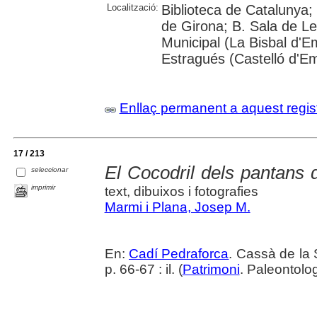
Localització:
Biblioteca de Catalunya; 
de Girona; B. Sala de Le
Municipal (La Bisbal d'
Estragués (Castelló d'E
Enllaç permanent a aquest regis
17 / 213
El Cocodril dels pantans
seleccionar
imprimir
text, dibuixos i fotografies
Marmi i Plana, Josep M.
En:
Cadí Pedraforca
. Cassà de la 
p. 66-67 : il. (
Patrimoni
. Paleontolo