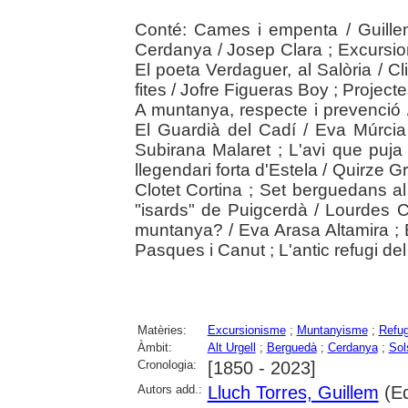
Conté: Cames i empenta / Guillem
Cerdanya / Josep Clara ; Excursion
El poeta Verdaguer, al Salòria / Cl
fites / Jofre Figueras Boy ; Projecte
A muntanya, respecte i prevenció 
El Guardià del Cadí / Eva Múrcia
Subirana Malaret ; L'avi que puja
llegendari forta d'Estela / Quirze Gr
Clotet Cortina ; Set berguedans al
"isards" de Puigcerdà / Lourdes C
muntanya? / Eva Arasa Altamira ; Ex
Pasques i Canut ; L'antic refugi del
Matèries:
Excursionisme
;
Muntanyisme
;
Refug
Àmbit:
Alt Urgell
;
Berguedà
;
Cerdanya
;
Sol
Cronologia:
[1850 - 2023]
Autors add.:
Lluch Torres, Guillem
(Ed