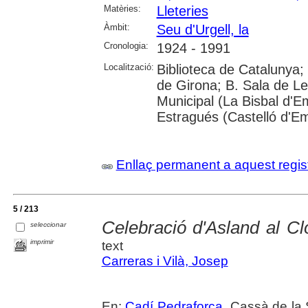
Matèries:
Lleteries
Àmbit:
Seu d'Urgell, la
Cronologia:
1924 - 1991
Localització:
Biblioteca de Catalunya; 
de Girona; B. Sala de Le
Municipal (La Bisbal d'
Estragués (Castelló d'E
Enllaç permanent a aquest regis
5 / 213
Celebració d'Asland al Cl
seleccionar
imprimir
text
Carreras i Vilà, Josep
En:
Cadí Pedraforca
. Cassà de la 