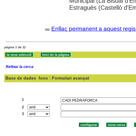
Municipal (La Bisbal d'
Estragués (Castelló d'E
Enllaç permanent a aquest regis
pàgina 1 de 11
Refinar la cerca
Base de dades
fons : Formulari avançat
Cercar:
1
2
3