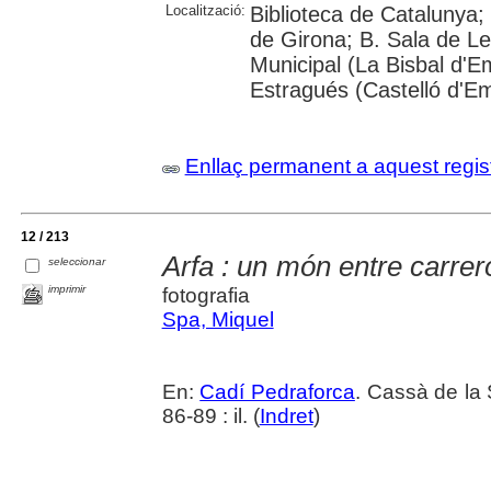
Localització:
Biblioteca de Catalunya; 
de Girona; B. Sala de Le
Municipal (La Bisbal d'
Estragués (Castelló d'E
Enllaç permanent a aquest regis
12 / 213
Arfa : un món entre carre
seleccionar
imprimir
fotografia
Spa, Miquel
En:
Cadí Pedraforca
. Cassà de la 
86-89 : il. (
Indret
)