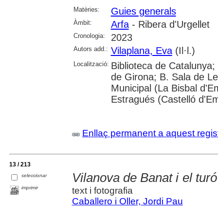
Matèries:
Guies generals
Àmbit:
Arfa
- Ribera d'Urgellet
Cronologia:
2023
Autors add.:
Vilaplana, Eva
(Il·l.)
Localització:
Biblioteca de Catalunya; 
de Girona; B. Sala de Le
Municipal (La Bisbal d'
Estragués (Castelló d'E
Enllaç permanent a aquest regis
13 / 213
Vilanova de Banat i el turó
seleccionar
imprimir
text i fotografia
Caballero i Oller, Jordi Pau