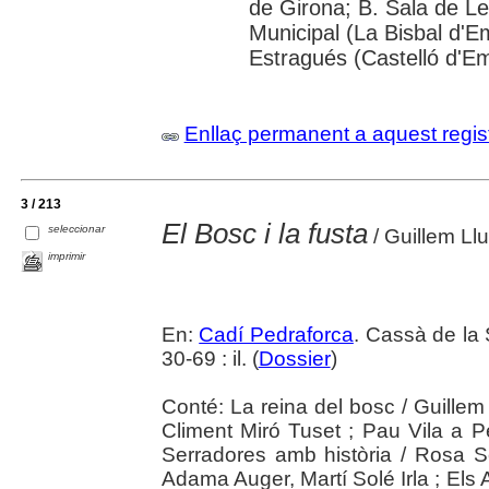
de Girona; B. Sala de Le
Municipal (La Bisbal d'
Estragués (Castelló d'E
Enllaç permanent a aquest regis
3 / 213
El Bosc i la fusta
seleccionar
/ Guillem Ll
imprimir
En:
Cadí Pedraforca
. Cassà de la 
30-69 : il. (
Dossier
)
Conté: La reina del bosc / Guillem L
Climent Miró Tuset ; Pau Vila a P
Serradores amb història / Rosa S
Adama Auger, Martí Solé Irla ; El