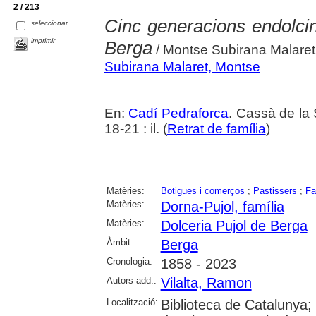
2 / 213
Cinc generacions endolcin
seleccionar
imprimir
Berga
/ Montse Subirana Malaret, 
Subirana Malaret, Montse
En:
Cadí Pedraforca
. Cassà de la 
18-21 : il. (
Retrat de família
)
Matèries:
Botigues i comerços
;
Pastissers
;
Fa
Matèries:
Dorna-Pujol, família
Matèries:
Dolceria Pujol de Berga
Àmbit:
Berga
Cronologia:
1858 - 2023
Autors add.:
Vilalta, Ramon
Localització:
Biblioteca de Catalunya; 