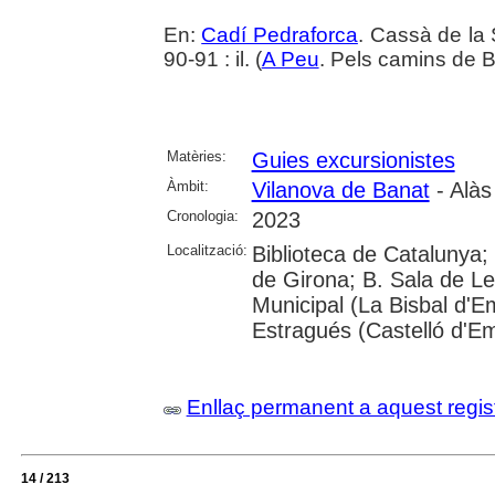
En:
Cadí Pedraforca
. Cassà de la 
90-91 : il. (
A Peu
. Pels camins de 
Matèries:
Guies excursionistes
Àmbit:
Vilanova de Banat
- Alàs
Cronologia:
2023
Localització:
Biblioteca de Catalunya; 
de Girona; B. Sala de Le
Municipal (La Bisbal d'
Estragués (Castelló d'E
Enllaç permanent a aquest regis
14 / 213