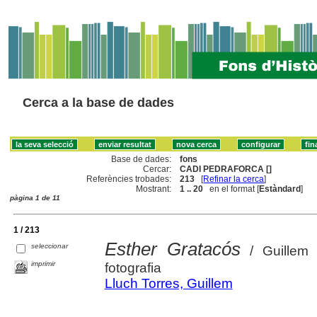
Cerca a la base de dades
Base de dades:
fons
Cercar:
CADI PEDRAFORCA []
Referències trobades:
213
[
Refinar la cerca
]
Mostrant:
1 .. 20
en el format [
Estàndard
]
pàgina 1 de 11
1 / 213
Esther Gratacós
seleccionar
/ Guillem L
imprimir
fotografia
Lluch Torres, Guillem