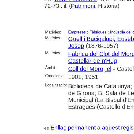
72-73 : il. (
Patrimoni
. Història)
Matèries:
Empreses
;
Fàbriques
;
Indústria del 
Matèries:
Güell i Bacigalupi, Euseb
Josep
(1876-1957)
Matèries:
Fàbrica del Clot del Mor
Castellar de n'Hug
Àmbit:
Coll del Moro, el
- Castel
Cronologia:
1901; 1951
Localització:
Biblioteca de Catalunya; 
de Girona; B. Sala de Le
Municipal (La Bisbal d'
Estragués (Castelló d'E
Enllaç permanent a aquest regis