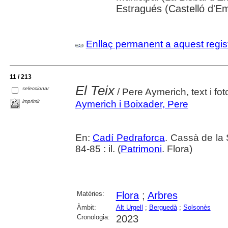
Estragués (Castelló d'E
Enllaç permanent a aquest regis
11 / 213
El Teix
seleccionar
/ Pere Aymerich, text i fot
imprimir
Aymerich i Boixader, Pere
En:
Cadí Pedraforca
. Cassà de la 
84-85 : il. (
Patrimoni
. Flora)
Matèries:
Flora
;
Arbres
Àmbit:
Alt Urgell
;
Berguedà
;
Solsonès
Cronologia:
2023