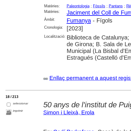
Matèries:
Paleontologia
;
Fòssils
;
Pantans
;
Rè
Matèries:
Jaciment del Coll de F
Àmbit:
Fumanya
- Fígols
Cronologia:
[2023]
Localització:
Biblioteca de Catalunya; 
de Girona; B. Sala de Le
Municipal (La Bisbal d'
Estragués (Castelló d'E
Enllaç permanent a aquest regis
18 / 213
50 anys de l'institut de Pu
seleccionar
imprimir
Simon i Lleixà, Erola