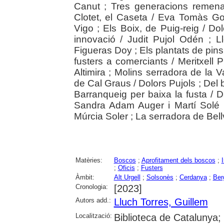
Canut ; Tres generacions remena
Clotet, el Caseta / Eva Tomàs Go
Vigo ; Els Boix, de Puig-reig / Dol
innovació / Judit Pujol Odén ; 
Figueras Doy ; Els plantats de pins 
fusters a comerciants / Meritxell 
Altimira ; Molins serradora de la Va
de Cal Graus / Dolors Pujols ; Del bo
Barranqueig per baixa la fusta / Da
Sandra Adam Auger i Martí Solé I
Múrcia Soler ; La serradora de Bell
Matèries:
Boscos
;
Aprofitament dels boscos
;
;
Oficis
;
Fusters
Àmbit:
Alt Urgell
;
Solsonès
;
Cerdanya
;
Ber
Cronologia:
[2023]
Autors add.:
Lluch Torres, Guillem
Localització:
Biblioteca de Catalunya; 