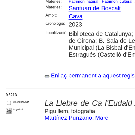
Matèries:
Patrimoni natural
;
Patrimoni cultural
Matèries:
Santuari de Boscalt
Àmbit:
Cava
Cronologia:
2023
Localització:
Biblioteca de Catalunya; 
de Girona; B. Sala de Le
Municipal (La Bisbal d'
Estragués (Castelló d'E
Enllaç permanent a aquest regis
9 / 213
La Llebre de Ca l'Eudald
seleccionar
/
imprimir
Piguillem, fotografia
Martínez Punzano, Marc