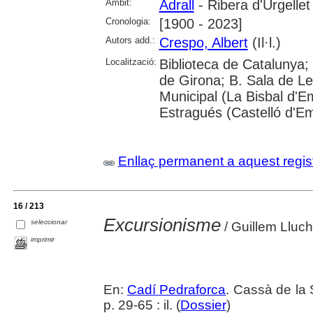
Àmbit:
Adrall
- Ribera d'Urgellet
Cronologia:
[1900 - 2023]
Autors add.:
Crespo, Albert
(Il·l.)
Localització:
Biblioteca de Catalunya; 
de Girona; B. Sala de Le
Municipal (La Bisbal d'
Estragués (Castelló d'E
Enllaç permanent a aquest regis
16 / 213
Excursionisme
seleccionar
/ Guillem Lluch
imprimir
En:
Cadí Pedraforca
. Cassà de la 
p. 29-65 : il. (
Dossier
)