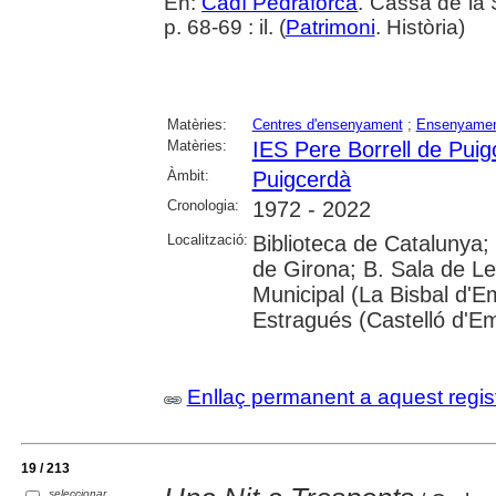
En:
Cadí Pedraforca
. Cassà de la 
p. 68-69 : il. (
Patrimoni
. Història)
Matèries:
Centres d'ensenyament
;
Ensenyamen
Matèries:
IES Pere Borrell de Puig
Àmbit:
Puigcerdà
Cronologia:
1972 - 2022
Localització:
Biblioteca de Catalunya; 
de Girona; B. Sala de Le
Municipal (La Bisbal d'
Estragués (Castelló d'E
Enllaç permanent a aquest regis
19 / 213
seleccionar