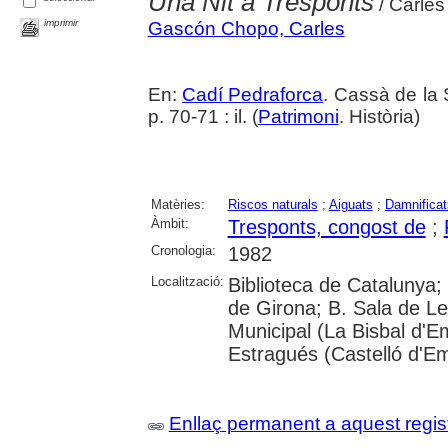
Una Nit a Tresponts
/ Carles
imprimir
Gascón Chopo, Carles
En:
Cadí Pedraforca
. Cassà de la 
p. 70-71 : il. (
Patrimoni
. Història)
Matèries:
Riscos naturals
;
Aiguats
;
Damnificat
Àmbit:
Tresponts, congost de
;
Cronologia:
1982
Localització:
Biblioteca de Catalunya; 
de Girona; B. Sala de Le
Municipal (La Bisbal d'
Estragués (Castelló d'E
Enllaç permanent a aquest regis