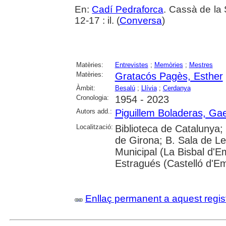
En:
Cadí Pedraforca
. Cassà de la 
12-17 : il. (
Conversa
)
Matèries:
Entrevistes
;
Memòries
;
Mestres
Matèries:
Gratacós Pagès, Esther
Àmbit:
Besalú
;
Llívia
;
Cerdanya
Cronologia:
1954 - 2023
Autors add.:
Piguillem Boladeras, Gae
Localització:
Biblioteca de Catalunya; 
de Girona; B. Sala de Le
Municipal (La Bisbal d'
Estragués (Castelló d'E
Enllaç permanent a aquest regis