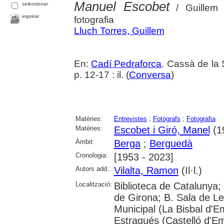
Manuel Escobet
seleccionar
/ Guillem L
imprimir
fotografia
Lluch Torres, Guillem
En:
Cadí Pedraforca
. Cassà de la 
p. 12-17 : il. (
Conversa
)
Matèries:
Entrevistes
;
Fotògrafs
;
Fotografia
Matèries:
Escobet i Giró, Manel
(19
Àmbit:
Berga
;
Berguedà
Cronologia:
[1953 - 2023]
Autors add.:
Vilalta, Ramon
(Il·l.)
Localització:
Biblioteca de Catalunya; 
de Girona; B. Sala de Le
Municipal (La Bisbal d'
Estragués (Castelló d'E