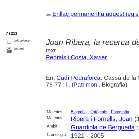
Enllaç permanent a aquest regis
7 / 213
Joan Ribera, la recerca de
seleccionar
imprimir
text
Pedrals i Costa, Xavier
En:
Cadí Pedraforca
. Cassà de la 
76-77 : il. (
Patrimoni
. Biografia)
Matèries:
Biografia
;
Fotògrafs
;
Fotografia
Matèries:
Ribera i Fornells, Joan
(1
Àmbit:
Guardiola de Berguedà
Cronologia:
1921 - 2005