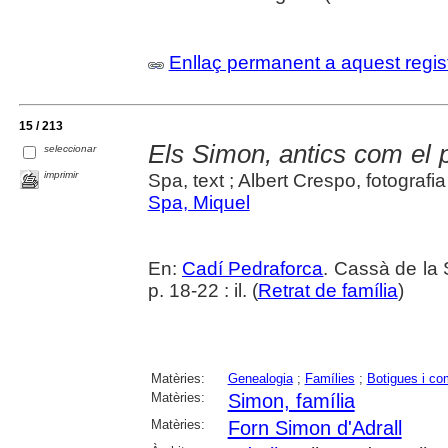
Enllaç permanent a aquest regis
15 / 213
Els Simon, antics com el pa
seleccionar
imprimir
Spa, text ; Albert Crespo, fotografia
Spa, Miquel
En:
Cadí Pedraforca
. Cassà de la 
p. 18-22 : il. (
Retrat de família
)
Matèries:
Genealogia
;
Famílies
;
Botigues i c
Matèries:
Simon, família
Matèries:
Forn Simon d'Adrall