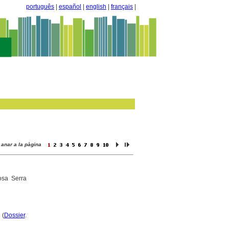
português
|
español
|
english
|
français
|
anar a la pàgina
sa Serra
 (
Dossier
.