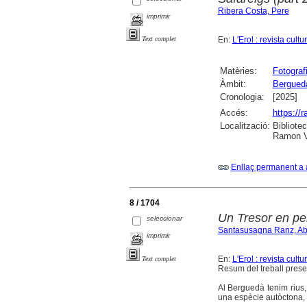
Ribera Costa, Pere
imprimir
En:
L'Erol : revista cult
Text complet
Matèries:
Fotograf
Àmbit:
Bergued
Cronologia:
[2025]
Accés:
https://
Localització:
Bibliote
Ramon Vi
Enllaç permanent a 
8 / 1704
Un Tresor en per
seleccionar
Santasusagna Ranz, Abr
imprimir
En:
L'Erol : revista cult
Text complet
Resum del treball present
Al Berguedà tenim rius
una espècie autòctona, e