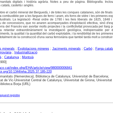
nitats digitals i història agrària. Notes a peu de pàgina. Bibliografia. Inclo
atalà, castellà i anglès.
bre el carbó mineral del Berguedà, i de totes les conques catalanes, són de finals
 a combustible per a les fargues de ferro i aram, els forns de vidre i les primeres ex
ndustrials. La legislació -Reial ordre de 1780 i les lleis liberals de 1825, 1848 
 de concessions, que no anaren acompanyades d'explotació efectiva, sinó d'esp
ra del Francès van avortar molts projectes i la conflictivitat provocada pel llarg 
a retardar extraordinàriament la investigació geològica, indispensable per de
iments, la qualitat i la quantitat del carbó explotable, i la rendibilitat de les primere
talment de la construcció d'una xarxa ferroviària que també tardà molt a construir
s minerals
;
Explotacions mineres
;
Jaciments minerals
;
Carbó
;
Farga catal
roviària
;
Industrialització
à
;
Catalunya
;
Montsià
1900]
raco.cat/index.php/EHA/article/view/980000006841
doi.org/10.1344/eha.2025.37.185-220
anitats (Hemeroteca); Biblioteca de Catalunya; Universitat de Barcelona;
tat de Vic-Universitat Central de Catalunya; Universitat de Girona; Universitat
Biblioteca Borja (URL)
aquest registre