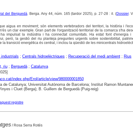
tural del Berguedà
. Berga. Any 44, núm. 165 (tardor 2025), p. 27-28 : il. (
Dossier
. 
ue aigua en moviment; són elements vertebradors del territori, la història i l'ec
'és un clar exemple. Gran part de l'organització territorial de la comarca s'ha de
e ha impulsat la indústria i ha connectat comunitats. Ha estat font d'energia 
ui, però, la gestió del riu planteja preguntes urgents sobre sostenibilitat, patrimo
 la transició energètica és central, i inclou la qüestió de les minicentrals hidroelèc
 industrials
;
Centrals hidroelèctriques
;
Recuperació del medi ambient
;
Rius
, riu
;
Berguedà
;
Catalunya
2025]
raco.cat/index.php/Erol/article/view/980000001850
ca de Catalunya; Universitat Autònoma de Barcelona; Institut Ramon Muntaner
nyes i Cluet (Berga); B. Guillem de Berguedà (Puig-reig)
aquest registre
atges
/ Rosa Serra Rotés