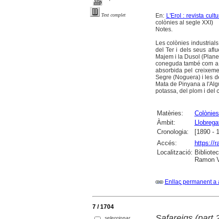
En:
L'Erol : revista cul
Text complet
colònies al segle XXI)
Notes.
Les colònies industrials
del Ter i dels seus afl
Majem i la Dusol (Planes
coneguda també com a Si
absorbida pel creixemen
Segre (Noguera) i les de
Mata de Pinyana a l'Algu
potassa, del plom i del c
Matèries:
Colònies
Àmbit:
Llobregat
Cronologia:
[1890 - 
Accés:
https://
Localització:
Bibliote
Ramon Vi
Enllaç permanent a 
7 / 1704
Safareigs (part 
seleccionar