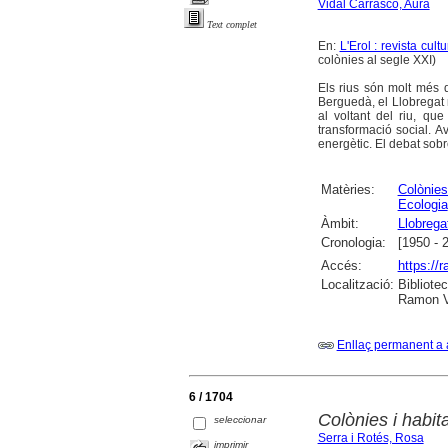
Vidal Carrasco, Aura
Text complet
En:
L'Erol : revista cul
colònies al segle XXI)
Els rius són molt més q
Berguedà, el Llobregat n
al voltant del riu, qu
transformació social. Av
energètic. El debat sobre
Matèries:
Colònies
Ecologia
Àmbit:
Llobregat
Cronologia:
[1950 - 
Accés:
https://
Localització:
Bibliote
Ramon Vi
Enllaç permanent a 
6 / 1704
Colònies i habit
seleccionar
Serra i Rotés, Rosa
imprimir