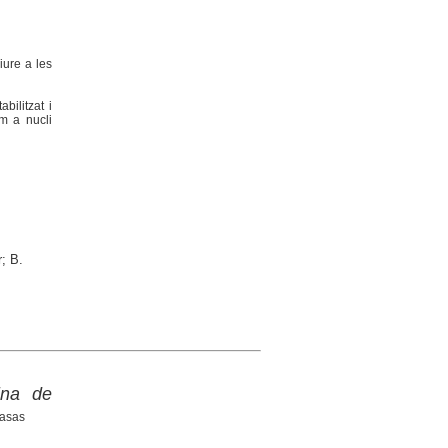
Viure a les
bilitzat i
om a nucli
; B.
ina de
Casas