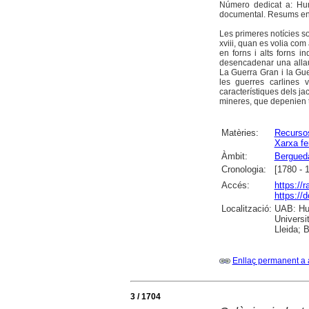
Número dedicat a: Huma
documental. Resums en c
Les primeres notícies so
xviii, quan es volia com
en forns i alts forns i
desencadenar una allau
La Guerra Gran i la Guer
les guerres carlines v
característiques dels jac
mineres, que depenien to
Matèries:
Recurso
Xarxa fer
Àmbit:
Bergued
Cronologia:
[1780 - 
Accés:
https://
https://
Localització:
UAB: Hum
Universi
Lleida; 
Enllaç permanent a 
3 / 1704