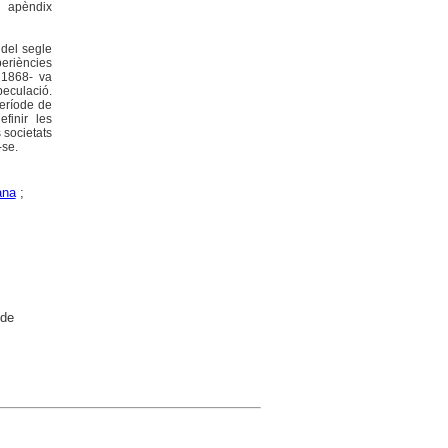
u apèndix
 del segle
periències
i 1868- va
eculació.
període de
finir les
s societats
-se.
ana
;
 de