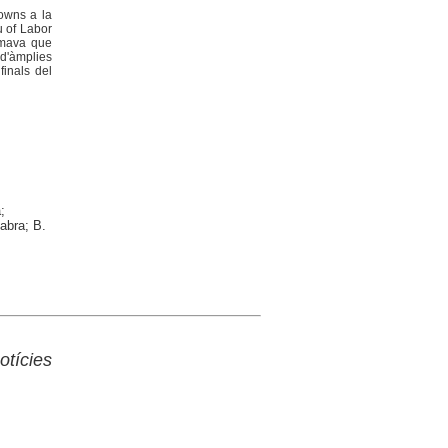
towns a la
u of Labor
timava que
 d'àmplies
finals del
;
Fabra; B.
otícies