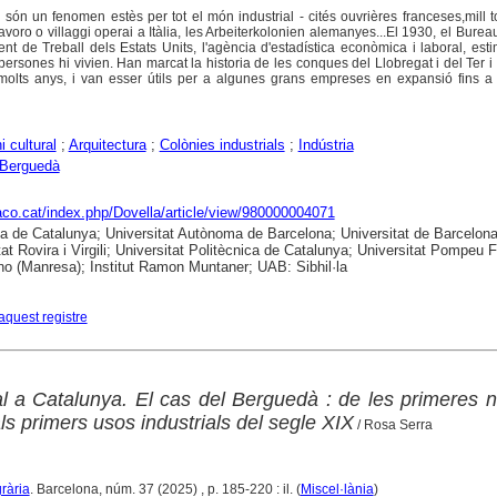
s són un fenomen estès per tot el món industrial - cités ouvrières franceses,mill 
lavoro o villaggi operai a Itàlia, les Arbeiterkolonien alemanyes...El 1930, el Burea
ent de Treball dels Estats Units, l'agència d'estadística econòmica i laboral, es
ersones hi vivien. Han marcat la historia de les conques del Llobregat i del Ter i
molts anys, i van esser útils per a algunes grans empreses en expansió fins a 
i cultural
;
Arquitectura
;
Colònies industrials
;
Indústria
Berguedà
raco.cat/index.php/Dovella/article/view/980000004071
ca de Catalunya; Universitat Autònoma de Barcelona; Universitat de Barcelona
tat Rovira i Virgili; Universitat Politècnica de Catalunya; Universitat Pompeu 
no (Manresa); Institut Ramon Muntaner; UAB: Sibhil·la
aquest registre
l a Catalunya. El cas del Berguedà : de les primeres n
als primers usos industrials del segle XIX
/ Rosa Serra
grària
. Barcelona, núm. 37 (2025) , p. 185-220 : il. (
Miscel·lània
)