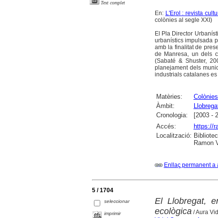
Text complet
En:
L'Erol : revista cul
colònies al segle XXI)
El Pla Director Urbaníst
urbanístics impulsada p
amb la finalitat de pres
de Manresa, un dels co
(Sabaté & Shuster, 200
planejament dels munici
industrials catalanes e
Matèries:
Colònies
Àmbit:
Llobregat
Cronologia:
[2003 - 
Accés:
https://
Localització:
Bibliote
Ramon Vi
Enllaç permanent a 
5 / 1704
El Llobregat, e
seleccionar
ecològica
/ Aura Vi
imprimir