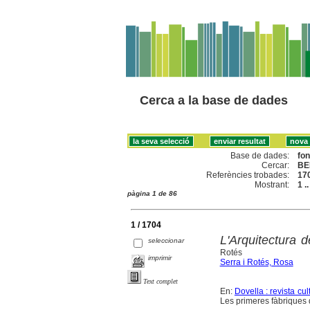
Cerca a la base de dades
Base de dades:
fo
Cercar:
BE
Referències trobades:
17
Mostrant:
1 .
pàgina 1 de 86
1 / 1704
L'Arquitectura 
seleccionar
Rotés
imprimir
Serra i Rotés, Rosa
Text complet
En:
Dovella : revista cu
Les primeres fàbriques