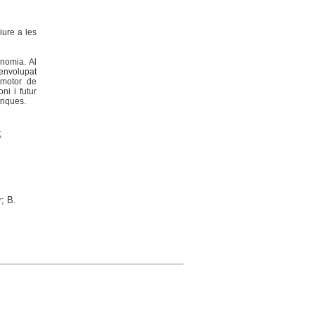
Viure a les
onomia. Al
senvolupat
i motor de
ni i futur
triques.
;
; B.