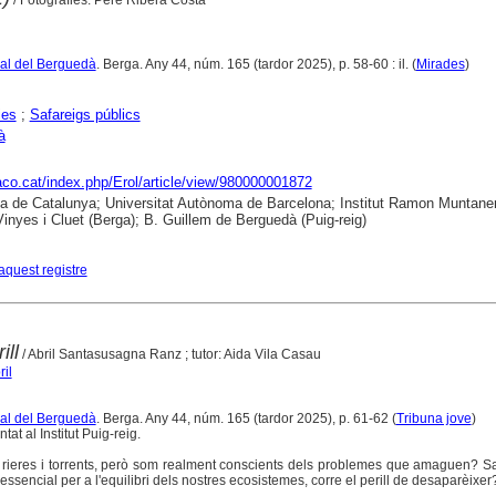
ural del Berguedà
. Berga. Any 44, núm. 165 (tardor 2025), p. 58-60 : il. (
Mirades
)
ies
;
Safareigs públics
à
raco.cat/index.php/Erol/article/view/980000001872
ca de Catalunya; Universitat Autònoma de Barcelona; Institut Ramon Muntaner
nyes i Cluet (Berga); B. Guillem de Berguedà (Puig-reig)
aquest registre
ill
/ Abril Santasusagna Ranz ; tutor: Aida Vila Casau
il
ural del Berguedà
. Berga. Any 44, núm. 165 (tardor 2025), p. 61-62 (
Tribuna jove
)
at al Institut Puig-reig.
, rieres i torrents, però som realment conscients dels problemes que amaguen? 
ssencial per a l'equilibri dels nostres ecosistemes, corre el perill de desaparèixer