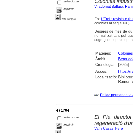
Colònies industri
seleccionar
Viladomat Ballarà, Ra
imprimir
En:
L'Erol : revista cul
Text complet
colònies al segle XXI)
Després de més de quar
normalitzat tant pel qu
segregat del poble, però
Matèries:
Colònies
Àmbit:
Bergued
Cronologia:
[2025]
Accés:
https://
Localització:
Bibliote
Ramon Vi
Enllaç permanent a 
4 / 1704
El Pla directo
seleccionar
regeneració d'un
imprimir
Vall i Casas, Pere