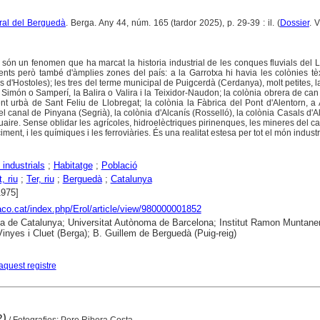
tural del Berguedà
. Berga. Any 44, núm. 165 (tardor 2025), p. 29-39 : il. (
Dossier
. 
 són un fenomen que ha marcat la historia industrial de les conques fluvials del L
uents però també d'àmplies zones del país: a la Garrotxa hi havia les colònies tèx
 d'Hostoles); les tres del terme municipal de Puigcerdà (Cerdanya), molt petites, 
món o Samperí, la Balira o Valira i la Teixidor-Naudon; la colònia obrera de can
t urbà de Sant Feliu de Llobregat; la colònia la Fàbrica del Pont d'Alentorn, a
l canal de Pinyana (Segrià), la colònia d'Alcanís (Rosselló), la colònia Casals d'Alf
aire. Sense oblidar les agrícoles, hidroelèctriques pirinenques, les mineres del ca
iment, i les químiques i les ferroviàries. És una realitat estesa per tot el món industr
 industrials
;
Habitatge
;
Població
, riu
;
Ter, riu
;
Berguedà
;
Catalunya
1975]
raco.cat/index.php/Erol/article/view/980000001852
ca de Catalunya; Universitat Autònoma de Barcelona; Institut Ramon Muntaner
nyes i Cluet (Berga); B. Guillem de Berguedà (Puig-reig)
aquest registre
2)
/ Fotografies: Pere Ribera Costa