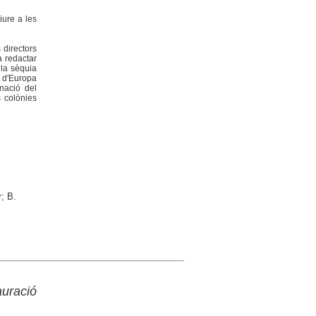
Viure a les
 directors
a redactar
 la sèquia
t d'Europa
nació del
s colònies
; B.
auració