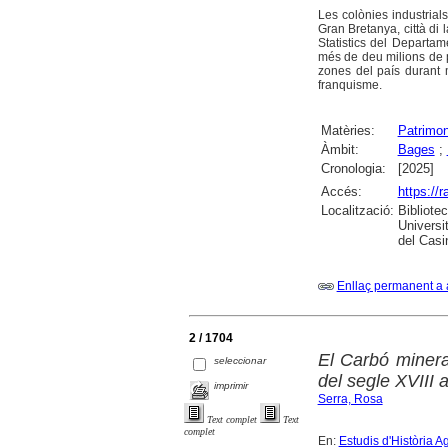
Les colònies industrial
Gran Bretanya, città di 
Statistics del Departam
més de deu milions de p
zones del país durant 
franquisme.
Matèries:
Patrimon
Àmbit:
Bages
;
Cronologia:
[2025]
Accés:
https://
Localització:
Bibliote
Universi
del Casi
Enllaç permanent a 
2 / 1704
El Carbó minera
seleccionar
del segle XVIII 
imprimir
Serra, Rosa
Text complet
Text
complet
En:
Estudis d'Història A