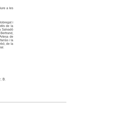
Viure a les
lobregat i
tils de la
la Salvadó
 Bertrand,
 Artesa de
arràs i la
rbó, de la
ial.
; B.