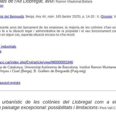
als de l'Alt Llobregat, avui
/ Ramon Viladomat Ballarà
mon
tural del Berguedà
. Berga. Any 44, núm. 165 (tardor 2025), p. 14-20 : il. (
Dossier
. 
anta anys del tancament de les empreses, la majoria de les colònies s'han esta
e fa a la situació legal i administrativa de la propietat i el seu funcionament c
 en algun cas, aquesta situació encara no s'ha resolt.
 industrials
à
raco.cat/index.php/Erol/article/view/980000001846
ca de Catalunya; Universitat Autònoma de Barcelona; Institut Ramon Muntaner
nyes i Cluet (Berga); B. Guillem de Berguedà (Puig-reig)
aquest registre
r urbanístic de les colònies del Llobregat com a e
 paisatge excepcional: possibilitats i limitacions
/ Pere Vall 