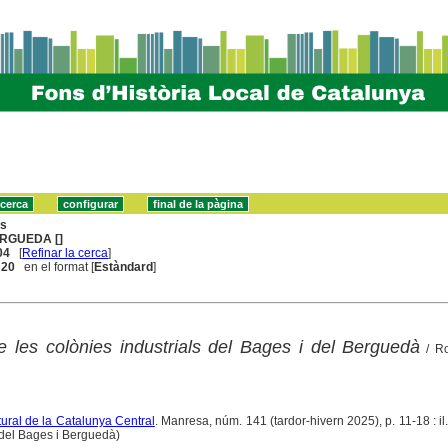
ns
RGUEDA []
04
[
Refinar la cerca
]
. 20
en el format [
Estàndard
]
de les colònies industrials del Bages i del Berguedà
/ Ro
ltural de la Catalunya Central
. Manresa, núm. 141 (tardor-hivern 2025), p. 11-18 : il.
 del Bages i Berguedà)