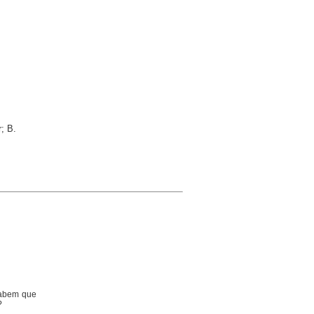
; B.
Sabem que
?