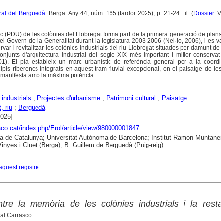
tural del Berguedà
. Berga. Any 44, núm. 165 (tardor 2025), p. 21-24 : il. (
Dossier
. 
ic (PDU) de les colònies del Llobregat forma part de la primera generació de plans
el Govern de la Generalitat durant la legislatura 2003-2006 (Nel·lo, 2006), i es v
ervar i revitalitzar les colònies industrials del riu Llobregat situades per damunt de
njunts d'arquitectura industrial del segle XIX més important i millor conserva
1). El pla estableix un marc urbanístic de referència general per a la coordi
pis riberencs integrats en aquest tram fluvial excepcional, on el paisatge de le
s manifesta amb la màxima potència.
 industrials
;
Projectes d'urbanisme
;
Patrimoni cultural
;
Paisatge
, riu
;
Berguedà
2025]
raco.cat/index.php/Erol/article/view/980000001847
ca de Catalunya; Universitat Autònoma de Barcelona; Institut Ramon Muntaner
nyes i Cluet (Berga); B. Guillem de Berguedà (Puig-reig)
aquest registre
ntre la memòria de les colònies industrials i la rest
dal Carrasco