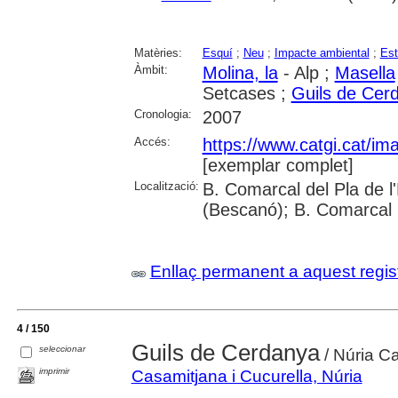
Matèries:
Esquí
;
Neu
;
Impacte ambiental
;
Est
Àmbit:
Molina, la
- Alp ;
Masella
Setcases ;
Guils de Cer
Cronologia:
2007
Accés:
https://www.catgi.cat/i
[exemplar complet]
Localització:
B. Comarcal del Pla de l
(Bescanó); B. Comarcal 
Enllaç permanent a aquest regis
4 / 150
Guils de Cerdanya
seleccionar
/ Núria C
imprimir
Casamitjana i Cucurella, Núria