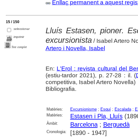
Enllaç permanent a aquest regis
15 / 150
Lluís Estasen, pioner. Esc
seleccionar
imprimir
excursionista
/ Isabel Artero N
Artero i Novella, Isabel
Text complet
En:
L'Erol : revista cultural del B
(estiu-tardor 2021), p. 27-28 : il. (
competitiva, Isabel Artero Novella)
Bibliografia.
Matèries:
Excursionisme
;
Esquí
;
Escalada
;
E
Matèries:
Estasen i Pla, Lluís
(189
Àmbit:
Barcelona
;
Berguedà
Cronologia:
[1890 - 1947]