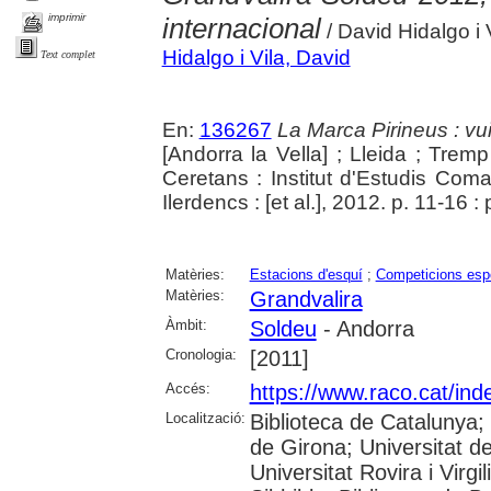
imprimir
internacional
/ David Hidalgo i 
Hidalgo i Vila, David
Text complet
En:
136267
La Marca Pirineus : vu
[Andorra la Vella] ; Lleida ; Tremp
Ceretans : Institut d'Estudis Comarc
Ilerdencs : [et al.], 2012. p. 11-16 : pr
Matèries:
Estacions d'esquí
;
Competicions esp
Matèries:
Grandvalira
Àmbit:
Soldeu
- Andorra
Cronologia:
[2011]
Accés:
https://www.raco.cat/ind
Localització:
Biblioteca de Catalunya; 
de Girona; Universitat de
Universitat Rovira i Virg