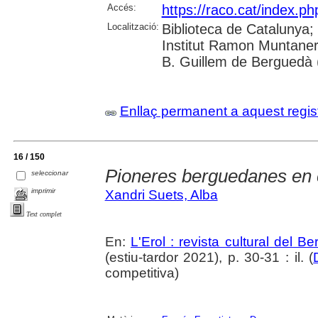
Accés:
https://raco.cat/index.ph
Localització:
Biblioteca de Catalunya;
Institut Ramon Muntaner
B. Guillem de Berguedà (
Enllaç permanent a aquest regis
16 / 150
Pioneres berguedanes en 
seleccionar
imprimir
Xandri Suets, Alba
Text complet
En:
L'Erol : revista cultural del B
(estiu-tardor 2021), p. 30-31 : il. (
competitiva)