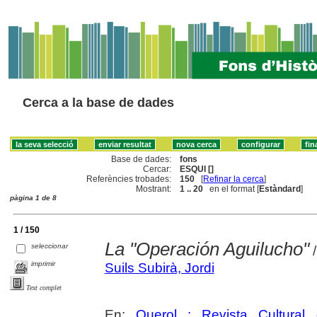
Cerca a la base de dades
Base de dades:
fons
Cercar:
ESQUI []
Referències trobades:
150
[
Refinar la cerca
]
Mostrant:
1 .. 20
en el format [
Estàndard
]
pàgina 1 de 8
1 / 150
La "Operación Aguilucho"
seleccionar
/
imprimir
Suils Subirà, Jordi
Text complet
En:
Querol : Revista Cultural