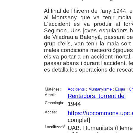
Al final de l'hivern de l'any 1944
al Montseny que va tenir molta
L'accident es va produir al to
Segimon. Uns joves esquiadors ba
de Viladrau a Balenyà, passant pel
grup d'ells, van tenir la mala sort
males condicions meteorològiques.
els va portar a un accident mortal. 
passar abans i durant l'accident, fe
es detalla les operacions de rescat
Matèries:
Accidents
;
Muntanyisme
;
Esquí
;
Cr
Àmbit:
Rentadors, torrent del
Cronologia:
1944
Accés:
https://upcommons.upc.
complet]
Localització:
UAB: Humanitats (Hemero