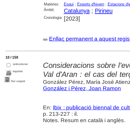
Matèries:
Esquí
;
Esports d'hivern
;
Estacions d'
Àmbit:
Catalunya
;
Pirineu
Cronologia:
[2023]
Enllaç permanent a aquest regis
10 / 150
Consideracions sobre l'ev
seleccionar
imprimir
Val d'Aran : el cas del t
González Pérez, María José Atien
Text complet
González i Pérez, Joan Ramon
En:
Ibix : publicació biennal de cul
p. 213-227 : il.
Notes. Resum en català i anglès.