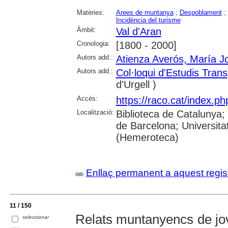
Matèries:
Arees de muntanya
;
Despoblament
;
Incidència del turisme
Àmbit:
Val d'Aran
Cronologia:
[1800 - 2000]
Autors add.:
Atienza Averós, María J
Autors add.:
Col·loqui d'Estudis Trans
d'Urgell )
Accés:
https://raco.cat/index.p
Localització:
Biblioteca de Catalunya;
de Barcelona; Universit
(Hemeroteca)
Enllaç permanent a aquest regis
11 / 150
Relats muntanyencs de jo
seleccionar