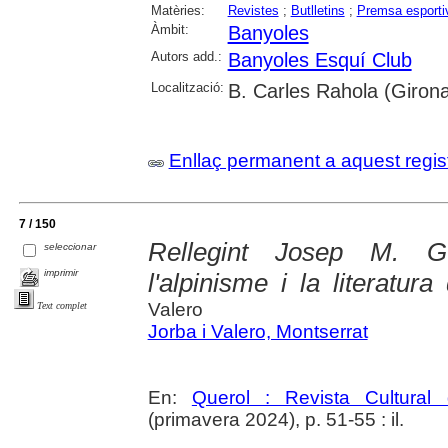
Matèries:
Revistes
;
Butlletins
;
Premsa esporti
Àmbit:
Banyoles
Autors add.:
Banyoles Esquí Club
Localització:
B. Carles Rahola (Giron
Enllaç permanent a aquest regis
7 / 150
Rellegint Josep M. Gu
seleccionar
imprimir
l'alpinisme i la literatu
Valero
Text complet
Jorba i Valero, Montserrat
En:
Querol : Revista Cultural
(primavera 2024), p. 51-55 : il.