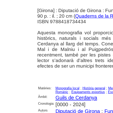
[Girona] : Diputació de Girona : Fu
90 p. : il. ; 20 cm (
Quaderns de la R
ISBN 9788418734434
Aquesta monografia vol proporci
històrics, naturals i socials mé
Cerdanya al llarg del temps. Con
Mal i de Malniu i al Puigpedró
recentment, també per les pistes 
lector s'adonarà d'altres trets i
efectes de ser un municipi fronterer.
Matèries:
Monografia local
;
Història general
;
Med
Romànic
;
Equipaments esportius
;
Esq
Àmbit:
Guils de Cerdanya
Cronologia:
[0000 - 2024]
Autors
Diputació de Girona
;
Fun