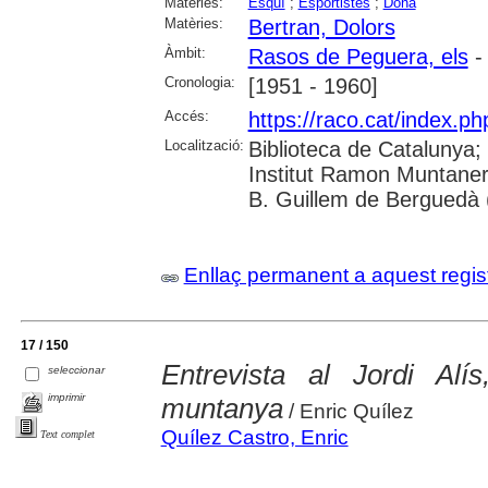
Matèries:
Esquí
;
Esportistes
;
Dona
Matèries:
Bertran, Dolors
Àmbit:
Rasos de Peguera, els
- 
Cronologia:
[1951 - 1960]
Accés:
https://raco.cat/index.ph
Localització:
Biblioteca de Catalunya;
Institut Ramon Muntaner
B. Guillem de Berguedà (
Enllaç permanent a aquest regis
17 / 150
Entrevista al Jordi Alí
seleccionar
imprimir
muntanya
/ Enric Quílez
Quílez Castro, Enric
Text complet