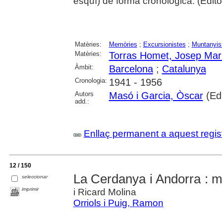
esquí) de forma cronològica. (Editor
Matèries:
Memòries
;
Excursionistes
;
Muntanyi
Matèries:
Torras Homet, Josep Mar
Àmbit:
Barcelona
;
Catalunya
Cronologia:
1941 - 1956
Autors
Masó i Garcia, Òscar
(Ed
add.:
Enllaç permanent a aquest regis
12 / 150
La Cerdanya i Andorra : 
seleccionar
imprimir
i Ricard Molina
Orriols i Puig, Ramon