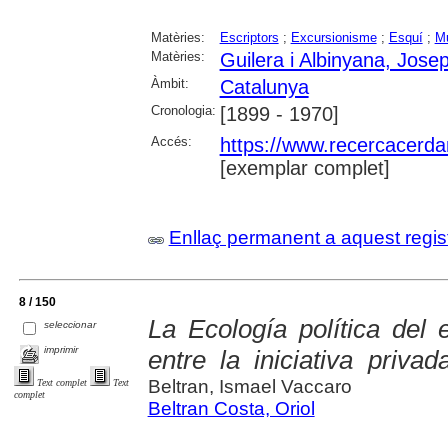
Matèries:
Escriptors
;
Excursionisme
;
Esquí
;
M
Matèries:
Guilera i Albinyana, Jose
Àmbit:
Catalunya
Cronologia:
[1899 - 1970]
Accés:
https://www.recercacerdan
[exemplar complet]
Enllaç permanent a aquest regis
8 / 150
La Ecología política del 
seleccionar
imprimir
entre la iniciativa priva
Beltran, Ismael Vaccaro
Text complet
Text
complet
Beltran Costa, Oriol