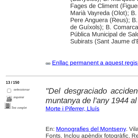
Fages de Climent (Figuer
Marià Vayreda (Olot); B
Pere Anguera (Reus); B. 
de Guíxols); B. Comarcal
Pública Municipal de Sal
Subirats (Sant Jaume d'
Enllaç permanent a aquest regis
13 / 150
"Del desgraciado accident
seleccionar
imprimir
muntanya de l'any 1944 a
Morte i Piferrer, Lluís
Text complet
En:
Monografies del Montseny
. Vi
Fonts. Inclou apèndix fotogràfic. R