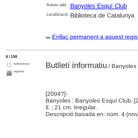
Autors add.:
Banyoles Esquí Club
Localització:
Biblioteca de Catalunya
Enllaç permanent a aquest regis
6 / 150
Butlletí ínformatiu
seleccionar
/ Banyoles
imprimir
[2004?]-
Banyoles : Banyoles Esquí Club, [
Il. ; 21 cm. Irregular.
Descripció basada en: núm. 4 (nov