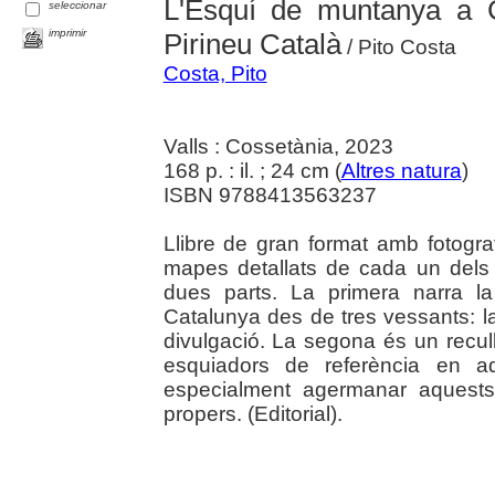
L'Esquí de muntanya a Ca
seleccionar
imprimir
Pirineu Català
/ Pito Costa
Costa, Pito
Valls : Cossetània, 2023
168 p. : il. ; 24 cm (
Altres natura
)
ISBN 9788413563237
Llibre de gran format amb fotografi
mapes detallats de cada un dels it
dues parts. La primera narra l
Catalunya des de tres vessants: la
divulgació. La segona és un recull
esquiadors de referència en aq
especialment agermanar aquests 
propers. (Editorial).