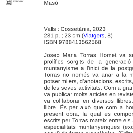
imprimir
Masó
Valls : Cossetània, 2023
231 p. ; 23 cm (
Viatgers
, 8)
ISBN 9788413562568
Josep Maria Torras Homet va se
prolífics sorgits de la generac
muntanyisme a l'inici de la post
Torras no només va anar a la m
potser milers, d'anotacions, escrits,
de les seves activitats. Com a gra
va publicar molts articles en reviste
va col·laborar en diversos llibr
llibre. És per això que com a ho
present obra, la qual es compo
escrits per Torras mateix entre el
especialitats muntanyenques (exc