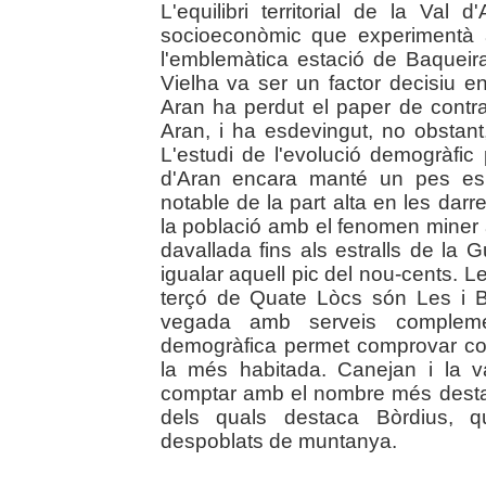
L'equilibri territorial de la Val
socioeconòmic que experimentà a
l'emblemàtica estació de Baqueira
Vielha va ser un factor decisiu en
Aran ha perdut el paper de contra
Aran, i ha esdevingut, no obstant,
L'estudi de l'evolució demogràfi
d'Aran encara manté un pes espe
notable de la part alta en les da
la població amb el fenomen miner a
davallada fins als estralls de la G
igualar aquell pic del nou-cents. 
terçó de Quate Lòcs són Les i Bo
vegada amb serveis complement
demogràfica permet comprovar co
la més habitada. Canejan i la va
comptar amb el nombre més destaca
dels quals destaca Bòrdius, 
despoblats de muntanya.