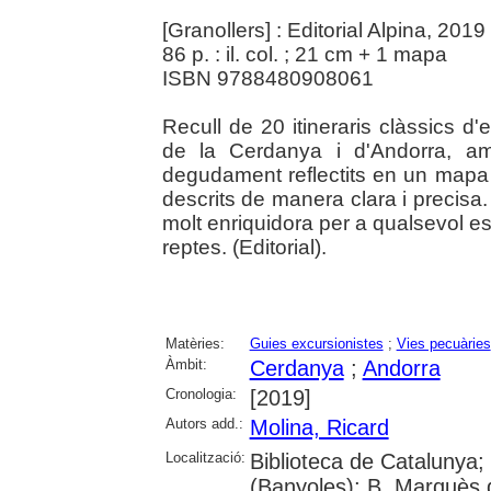
[Granollers] : Editorial Alpina, 2019
86 p. : il. col. ; 21 cm + 1 mapa
ISBN 9788480908061
Recull de 20 itineraris clàssics 
de la Cerdanya i d'Andorra, amb
degudament reflectits en un mapa r
descrits de manera clara i precisa
molt enriquidora per a qualsevol
reptes. (Editorial).
Matèries:
Guies excursionistes
;
Vies pecuàries
Àmbit:
Cerdanya
;
Andorra
Cronologia:
[2019]
Autors add.:
Molina, Ricard
Localització:
Biblioteca de Catalunya;
(Banyoles); B. Marquès d