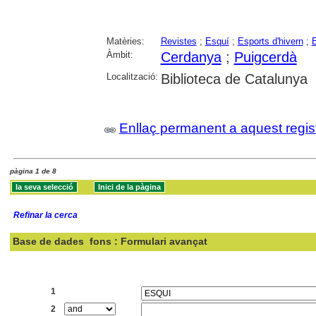
Matèries:
Revistes
;
Esquí
;
Esports d'hivern
;
E
Àmbit:
Cerdanya
;
Puigcerdà
Localització:
Biblioteca de Catalunya
Enllaç permanent a aquest regis
pàgina 1 de 8
Refinar la cerca
Base de dades
fons : Formulari avançat
Cercar:
1
2