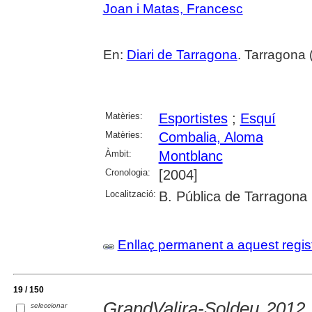
Joan i Matas, Francesc
En:
Diari de Tarragona
. Tarragona 
Matèries:
Esportistes
;
Esquí
Matèries:
Combalia, Aloma
Àmbit:
Montblanc
Cronologia:
[2004]
Localització:
B. Pública de Tarragona
Enllaç permanent a aquest regis
19 / 150
GrandValira-Soldeu 2012, 
seleccionar