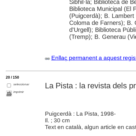
Sibhil·la; Biblioteca de 
Biblioteca Municipal (El
(Puigcerdà); B. Lambert 
Coloma de Farners); B. 
d'Urgell); Biblioteca Púb
(Tremp); B. Generau (Vi
Enllaç permanent a aquest regis
20 / 150
La Pista : la revista dels 
seleccionar
imprimir
Puigcerdà : La Pista, 1998-
Il. ; 30 cm
Text en català, algun article en cast