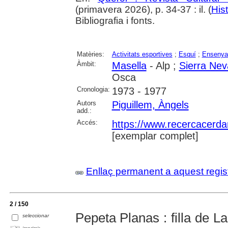
(primavera 2026), p. 34-37 : il. (
Hist
Bibliografia i fonts.
Matèries:
Activitats esportives
;
Esquí
;
Ensenya
Àmbit:
Masella
- Alp ;
Sierra Ne
Osca
Cronologia:
1973 - 1977
Autors
Piguillem, Àngels
add.:
Accés:
https://www.recercacerdan
[exemplar complet]
Enllaç permanent a aquest regis
2 / 150
Pepeta Planas : filla de 
seleccionar