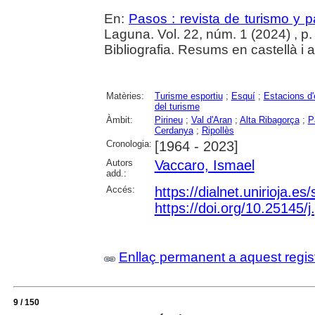
En:
Pasos : revista de turismo y pa
Laguna. Vol. 22, núm. 1 (2024) , p.
Bibliografia. Resums en castellà i 
Matèries:
Turisme esportiu
;
Esquí
;
Estacions d'
del turisme
Àmbit:
Pirineu
;
Val d'Aran
;
Alta Ribagorça
;
P
Cerdanya
;
Ripollès
Cronologia:
[1964 - 2023]
Autors
Vaccaro, Ismael
add.:
Accés:
https://dialnet.unirioja.e
https://doi.org/10.25145/
Enllaç permanent a aquest regis
9 / 150