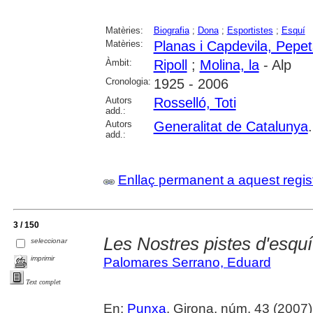
Matèries:
Biografia
;
Dona
;
Esportistes
;
Esquí
Matèries:
Planas i Capdevila, Pepe
Àmbit:
Ripoll
;
Molina, la
- Alp
Cronologia:
1925 - 2006
Autors
Rosselló, Toti
add.:
Autors
Generalitat de Catalunya
add.:
Enllaç permanent a aquest regis
3 / 150
Les Nostres pistes d'esquí
seleccionar
imprimir
Palomares Serrano, Eduard
Text complet
En:
Punxa
. Girona, núm. 43 (2007) , 