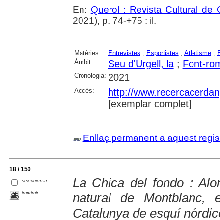
En:
Querol : Revista Cultural de
2021), p. 74-+75 : il.
Matèries:
Entrevistes
;
Esportistes
;
Atletisme
;
Àmbit:
Seu d'Urgell, la
;
Font-ro
Cronologia:
2021
Accés:
http://www.recercacerdany
[exemplar complet]
Enllaç permanent a aquest regis
18 / 150
La Chica del fondo : Al
seleccionar
imprimir
natural de Montblanc,
Catalunya de esquí nórdic