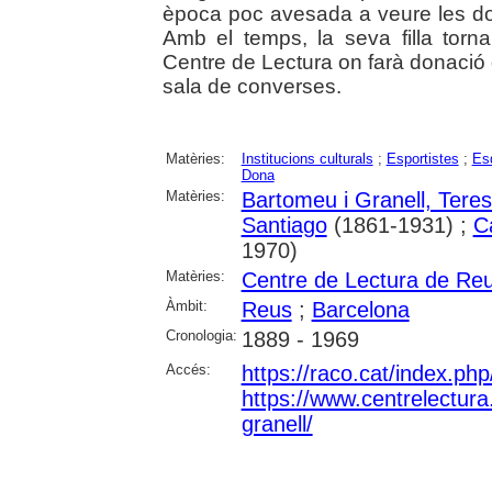
època poc avesada a veure les do
Amb el temps, la seva filla torna
Centre de Lectura on farà donació 
sala de converses.
Matèries:
Institucions culturals
;
Esportistes
;
Es
Dona
Matèries:
Bartomeu i Granell, Tere
Santiago
(1861-1931) ;
C
1970)
Matèries:
Centre de Lectura de Re
Àmbit:
Reus
;
Barcelona
Cronologia:
1889 - 1969
Accés:
https://raco.cat/index.ph
https://www.centrelectura.
granell/