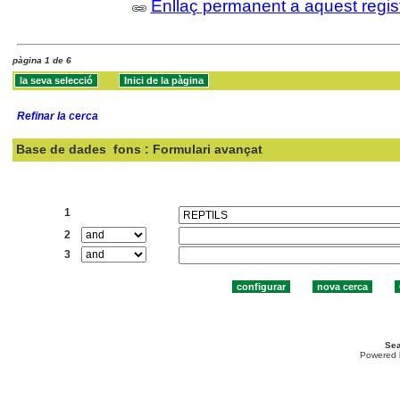
Enllaç permanent a aquest regis
pàgina 1 de 6
Refinar la cerca
Base de dades
fons : Formulari avançat
Cercar:
1
2
3
Sea
Powered