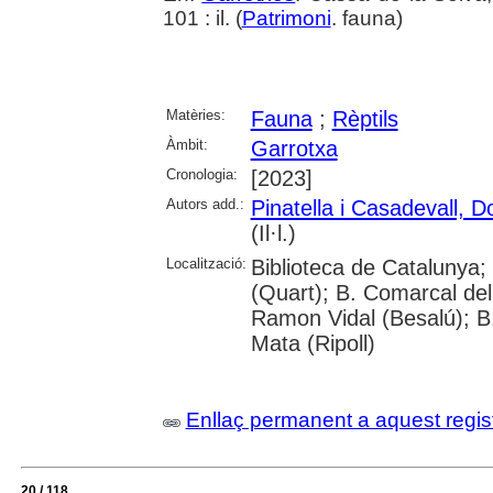
101 : il. (
Patrimoni
. fauna)
Matèries:
Fauna
;
Rèptils
Àmbit:
Garrotxa
Cronologia:
[2023]
Autors add.:
Pinatella i Casadevall, D
(Il·l.)
Localització:
Biblioteca de Catalunya;
(Quart); B. Comarcal del
Ramon Vidal (Besalú); B
Mata (Ripoll)
Enllaç permanent a aquest regis
20 / 118