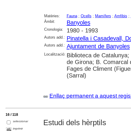
Matèries:
Fauna
;
Ocells
;
Mamífers
;
Amfibis
;
Àmbit:
Banyoles
Cronologia:
1980 - 1993
Autors add.:
Pinatella i Casadevall, D
Autors add.:
Ajuntament de Banyoles
Localització:
Biblioteca de Catalunya; 
de Girona; B. Comarcal d
Fages de Climent (Figu
(Sarral)
Enllaç permanent a aquest regis
16 / 118
Estudi dels hèrptils
seleccionar
imprimir