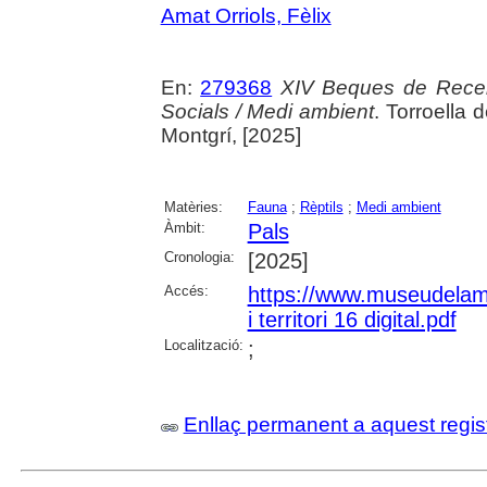
Amat Orriols, Fèlix
En:
279368
XIV Beques de Recerc
Socials / Medi ambient
. Torroella 
Montgrí, [2025]
Matèries:
Fauna
;
Rèptils
;
Medi ambient
Àmbit:
Pals
Cronologia:
[2025]
Accés:
https://www.museudelamed
i territori 16 digital.pdf
Localització:
;
Enllaç permanent a aquest regis