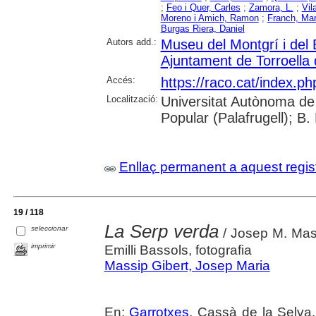
;
Feo i Quer, Carles
;
Zamora, L.
;
Vil
Moreno i Amich, Ramon
;
Franch, Ma
Burgas Riera, Daniel
Autors add.:
Museu del Montgrí i del 
Ajuntament de Torroella
Accés:
https://raco.cat/index.p
Localització:
Universitat Autònoma de 
Popular (Palafrugell); B.
Enllaç permanent a aquest regis
19 / 118
La Serp verda
seleccionar
/ Josep M. Massip
imprimir
Emilli Bassols, fotografia
Massip Gibert, Josep Maria
En:
Garrotxes
. Cassà de la Selva,