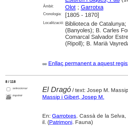
Àmbit:
Olot
;
Garrotxa
Cronologia:
[1805 - 1870]
Localització:
Biblioteca de Catalunya;
(Banyoles); B. Carles Fo
Comarcal Salvador Estre
(Ripoll); B. Marià Vayred
Enllaç permanent a aquest regis
8 / 118
El Dragó
seleccionar
/ text: Josep M. Massip
imprimir
Massip i Gibert, Josep M.
En:
Garrotxes
. Cassà de la Selva, 
il. (
Patrimoni
. Fauna)