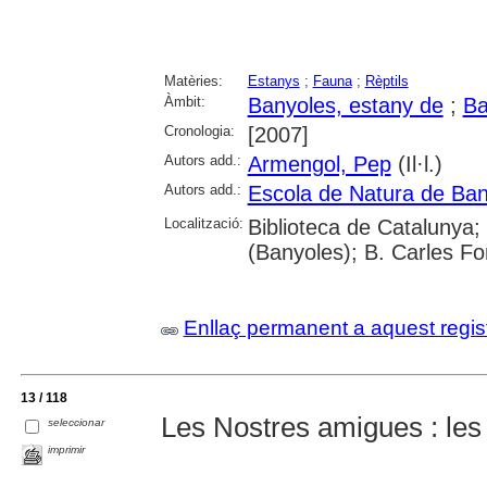
Matèries:
Estanys
;
Fauna
;
Rèptils
Àmbit:
Banyoles, estany de
;
Ba
Cronologia:
[2007]
Autors add.:
Armengol, Pep
(Il·l.)
Autors add.:
Escola de Natura de Ban
Localització:
Biblioteca de Catalunya;
(Banyoles); B. Carles F
Enllaç permanent a aquest regis
13 / 118
Les Nostres amigues : les
seleccionar
imprimir