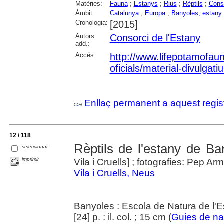
Matèries:
Fauna
;
Estanys
;
Rius
;
Rèptils
;
Conse
Àmbit:
Catalunya
;
Europa
;
Banyoles, estany
Cronologia:
[2015]
Autors
Consorci de l'Estany
add.:
Accés:
http://www.lifepotamofau
oficials/material-divulgati
Enllaç permanent a aquest regis
12 / 118
Rèptils de l'estany de Ba
seleccionar
imprimir
Vila i Cruells] ; fotografies: Pep Arm
Vila i Cruells, Neus
Banyoles : Escola de Natura de l'
[24] p. : il. col. ; 15 cm (
Guies de na