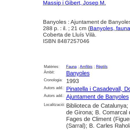
Massip i Gibert, Josep M.
Banyoles : Ajuntament de Banyole
288 p. : il. ; 21 cm (
Banyoles, faun
Coberta de Lluís Vilà.
ISBN 8487257046
Matèries:
Fauna
;
Amfibis
;
Rèptils
Àmbit:
Banyoles
Cronologia:
1993
Autors add.:
Pinatella i Casadevall, D
Autors add.:
Ajuntament de Banyoles
Localització:
Biblioteca de Catalunya; 
de Girona; B. Comarcal d
Fages de Climent (Figu
(Sarral); B. Carles Raho