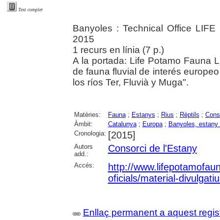
Text complet
Banyoles : Technical Office LIFE
2015
1 recurs en línia (7 p.)
A la portada: Life Potamo Fauna
de fauna fluvial de interés europ
los ríos Ter, Fluvià y Muga".
Matèries:
Fauna
;
Estanys
;
Rius
;
Rèptils
;
Conse
Àmbit:
Catalunya
;
Europa
;
Banyoles, estany
Cronologia:
[2015]
Autors
Consorci de l'Estany
add.:
Accés:
http://www.lifepotamofau
oficials/material-divulgati
Enllaç permanent a aquest regis