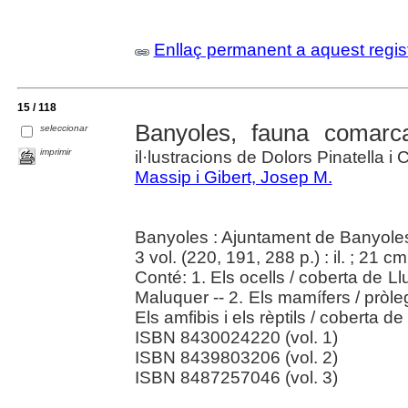
Enllaç permanent a aquest regis
15 / 118
Banyoles, fauna comarc
seleccionar
imprimir
il·lustracions de Dolors Pinatella i
Massip i Gibert, Josep M.
Banyoles : Ajuntament de Banyoles
3 vol. (220, 191, 288 p.) : il. ; 21 cm
Conté: 1. Els ocells / coberta de Ll
Maluquer -- 2. Els mamífers / pròl
Els amfibis i els rèptils / coberta de 
ISBN 8430024220 (vol. 1)
ISBN 8439803206 (vol. 2)
ISBN 8487257046 (vol. 3)