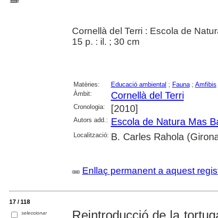
Cornellà del Terri : Escola de Natu
15 p. : il. ; 30 cm
Matèries:
Educació ambiental
;
Fauna
;
Amfibis
Àmbit:
Cornellà del Terri
Cronologia:
[2010]
Autors add.:
Escola de Natura Mas Bat
Localització:
B. Carles Rahola (Giron
Enllaç permanent a aquest regis
17 / 118
Reintroducció de la tortug
seleccionar