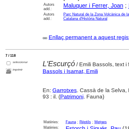
Autors
Maluquer i Ferrer, Joan
;
add.:
Autors
Parc Natural de la Zona Volcànica de l
add.:
Catalana d'Història Natural
Enllaç permanent a aquest regis
7 / 118
L'Escurçó
seleccionar
/ Emili Bassols, text i 
imprimir
Bassols i Isamat, Emili
En:
Garrotxes
. Cassà de la Selva,
93 : il. (
Patrimoni
. Fauna)
Matèries:
Fauna
;
Rèptils
;
Metges
Matèries:
Estorch i Siqués, Pau
(1