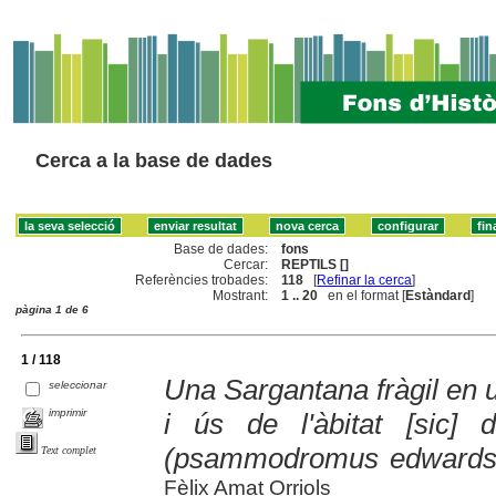
Cerca a la base de dades
Base de dades:
fons
Cercar:
REPTILS []
Referències trobades:
118
[
Refinar la cerca
]
Mostrant:
1 .. 20
en el format [
Estàndard
]
pàgina 1 de 6
1 / 118
Una Sargantana fràgil en u
seleccionar
imprimir
i ús de l'àbitat [sic]
(psammodromus edwardsi
Text complet
Fèlix Amat Orriols