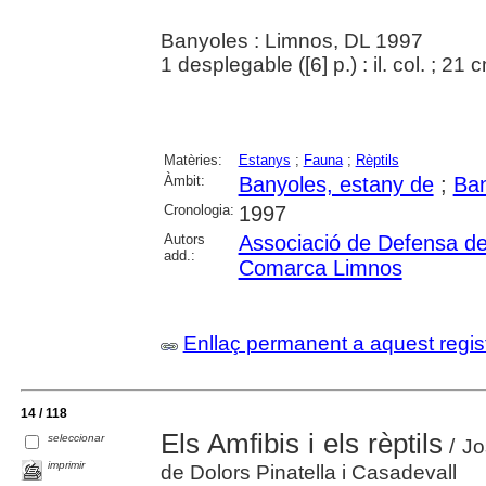
Banyoles : Limnos, DL 1997
1 desplegable ([6] p.) : il. col. ; 21 
Matèries:
Estanys
;
Fauna
;
Rèptils
Àmbit:
Banyoles, estany de
;
Ban
Cronologia:
1997
Autors
Associació de Defensa del
add.:
Comarca Limnos
Enllaç permanent a aquest regis
14 / 118
Els Amfibis i els rèptils
seleccionar
/ Jo
imprimir
de Dolors Pinatella i Casadevall