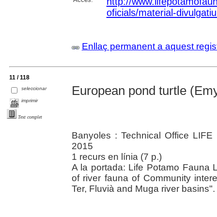
http://www.lifepotamofau
oficials/material-divulgati
Enllaç permanent a aquest regis
11 / 118
European pond turtle (Emy
seleccionar
imprimir
Text complet
Banyoles : Technical Office LIFE
2015
1 recurs en línia (7 p.)
A la portada: Life Potamo Fauna
of river fauna of Community inter
Ter, Fluvià and Muga river basins".