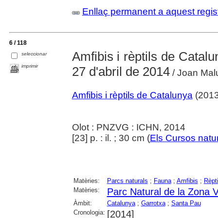
Enllaç permanent a aquest regis
6 / 118
Amfibis i rèptils de Catal
seleccionar
imprimir
27 d'abril de 2014
/ Joan Malu
Amfibis i rèptils de Catalunya
(2013
Olot : PNZVG : ICHN, 2014
[23] p. : il. ; 30 cm (
Els Cursos natur
Matèries:
Parcs naturals
;
Fauna
;
Amfibis
;
Rèpti
Matèries:
Parc Natural de la Zona V
Àmbit:
Catalunya
;
Garrotxa
;
Santa Pau
Cronologia:
[2014]