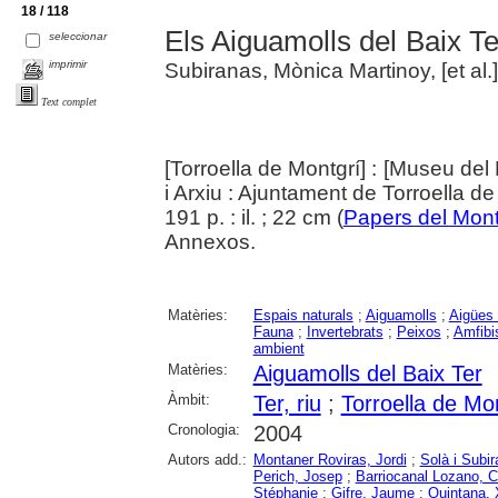
18 / 118
Els Aiguamolls del Baix Te
seleccionar
imprimir
Subiranas, Mònica Martinoy, [et al.]
Text complet
[Torroella de Montgrí] : [Museu del 
i Arxiu : Ajuntament de Torroella d
191 p. : il. ; 22 cm (
Papers del Mont
Annexos.
Matèries:
Espais naturals
;
Aiguamolls
;
Aigües 
Fauna
;
Invertebrats
;
Peixos
;
Amfibi
ambient
Matèries:
Aiguamolls del Baix Ter
Àmbit:
Ter, riu
;
Torroella de Mo
Cronologia:
2004
Autors add.:
Montaner Roviras, Jordi
;
Solà i Subi
Perich, Josep
;
Barriocanal Lozano, C
Stéphanie
;
Gifre, Jaume
;
Quintana, 