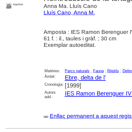
imprimir
Anna Ma. Lluís Cano
Lluís Cano, Anna M.
Amposta : IES Ramon Berenguer I
61 f. : il., taules i gràf. ; 30 cm
Exemplar autoeditat.
Matèries:
Parcs naturals
;
Fauna
;
Rèptils
;
Delte
Àmbit:
Ebre, delta de l'
Cronologia:
[1999]
Autors
IES Ramon Berenguer IV
add.:
Enllaç permanent a aquest regis