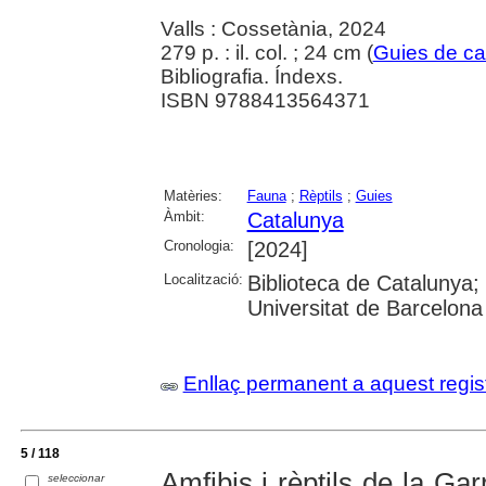
Valls : Cossetània, 2024
279 p. : il. col. ; 24 cm (
Guies de c
Bibliografia. Índexs.
ISBN 9788413564371
Matèries:
Fauna
;
Rèptils
;
Guies
Àmbit:
Catalunya
Cronologia:
[2024]
Localització:
Biblioteca de Catalunya;
Universitat de Barcelona
Enllaç permanent a aquest regis
5 / 118
Amfibis i rèptils de la Gar
seleccionar