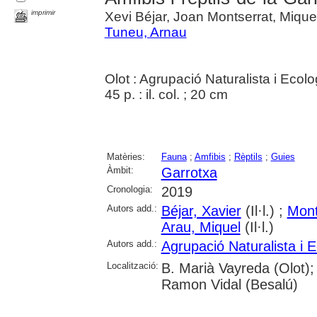
imprimir
Xevi Béjar, Joan Montserrat, Mique
Tuneu, Arnau
Olot : Agrupació Naturalista i Ecol
45 p. : il. col. ; 20 cm
Matèries:
Fauna
;
Amfibis
;
Rèptils
;
Guies
Àmbit:
Garrotxa
Cronologia:
2019
Autors add.:
Béjar, Xavier
(Il·l.) ;
Mont
Arau, Miquel
(Il·l.)
Autors add.:
Agrupació Naturalista i E
Localització:
B. Marià Vayreda (Olot);
Ramon Vidal (Besalú)