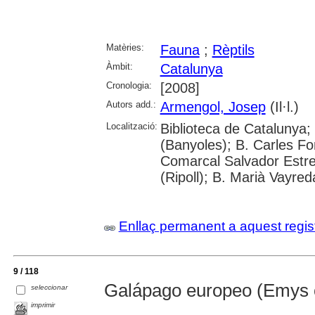
Matèries:
Fauna
;
Rèptils
Àmbit:
Catalunya
Cronologia:
[2008]
Autors add.:
Armengol, Josep
(Il·l.)
Localització:
Biblioteca de Catalunya;
(Banyoles); B. Carles Fo
Comarcal Salvador Estre
(Ripoll); B. Marià Vayred
Enllaç permanent a aquest regis
9 / 118
Galápago europeo (Emys o
seleccionar
imprimir