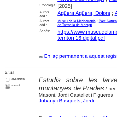
Cronologia:
[2025]
Autors
Agüera Agüera, Dolors
;
A
add.:
Autors
Museu de la Mediterrània
;
Parc Natural
add.:
de Torroella de Montgrí
Accés:
https://www.museudelamedi
territori 16 digital.pdf
Enllaç permanent a aquest regis
3 / 118
Estudis sobre les lar
seleccionar
imprimir
muntanyes de Prades
/ per
Masoni, Jordi Castellet i Figueres
Jubany i Busquets, Jordi