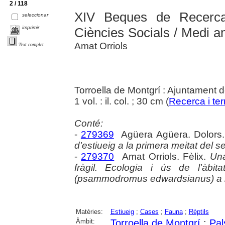
2 / 118
XIV Beques de Recerca
seleccionar
imprimir
Ciències Socials / Medi a
Amat Orriols
Text complet
Torroella de Montgrí : Ajuntament d
1 vol. : il. col. ; 30 cm (
Recerca i terr
Conté:
-
279369
Agüera Agüera. Dolors
d'estiueig a la primera meitat del s
-
279370
Amat Orriols. Fèlix.
Una
fràgil. Ecologia i ús de l'àbi
(psammodromus edwardsianus) a l
Matèries:
Estiueig
;
Cases
;
Fauna
;
Rèptils
Àmbit:
Torroella de Montgrí
;
Pal