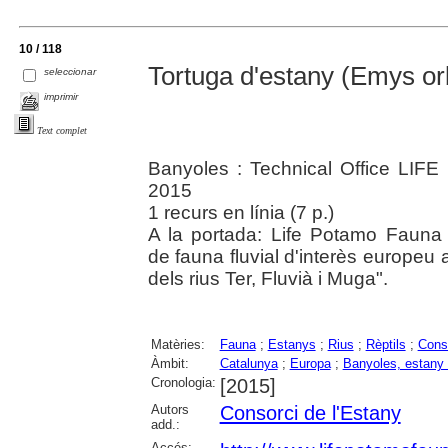
10 / 118
Tortuga d'estany (Emys orb
seleccionar
imprimir
Text complet
Banyoles : Technical Office LIFE
2015
1 recurs en línia (7 p.)
A la portada: Life Potamo Faun
de fauna fluvial d'interès europeu
dels rius Ter, Fluvià i Muga".
Matèries:
Fauna
;
Estanys
;
Rius
;
Rèptils
;
Conse
Àmbit:
Catalunya
;
Europa
;
Banyoles, estany
Cronologia:
[2015]
Autors
Consorci de l'Estany
add.:
Accés: