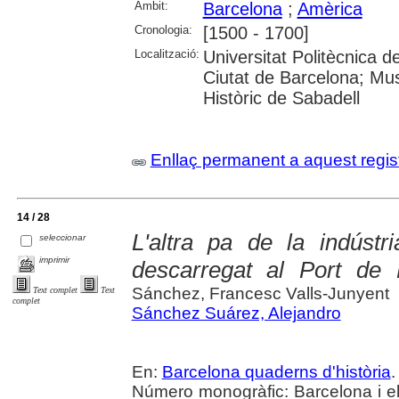
Àmbit:
Barcelona
;
Amèrica
Cronologia:
[1500 - 1700]
Localització:
Universitat Politècnica d
Ciutat de Barcelona; Mus
Històric de Sabadell
Enllaç permanent a aquest regis
14 / 28
L'altra pa de la indústr
seleccionar
imprimir
descarregat al Port de 
Sánchez, Francesc Valls-Junyent
Text complet
Text
complet
Sánchez Suárez, Alejandro
En:
Barcelona quaderns d'història
.
Número monogràfic: Barcelona i el ma