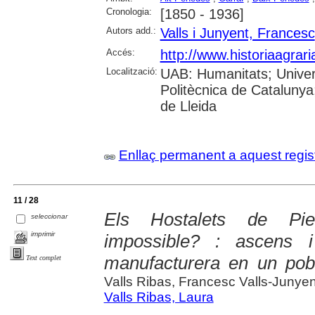
Cronologia:
[1850 - 1936]
Autors add.:
Valls i Junyent, Francesc
Accés:
http://www.historiaagrar
Localització:
UAB: Humanitats; Univers
Politècnica de Catalunya;
de Lleida
Enllaç permanent a aquest regis
11 / 28
Els Hostalets de Piero
seleccionar
imprimir
impossible? : ascens i
manufacturera en un pobl
Text complet
Valls Ribas, Francesc Valls-Junyen
Valls Ribas, Laura