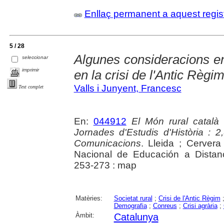
Enllaç permanent a aquest regis
5 / 28
Algunes consideracions ent
seleccionar
imprimir
en la crisi de l'Antic Règi
Valls i Junyent, Francesc
Text complet
En:
044912
El Món rural català a
Jornades d'Estudis d'Història : 
Comunicacions
. Lleida ; Cervera
Nacional de Educación a Distanc
253-273 : map
Matèries:
Societat rural
;
Crisi de l'Antic Règim
Demografia
;
Conreus
;
Crisi agrària
;
Àmbit:
Catalunya