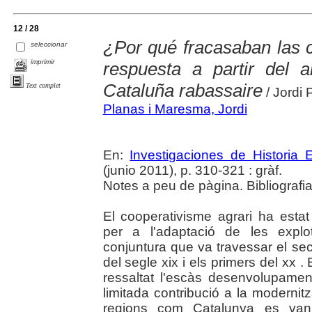
12 / 28
¿Por qué fracasaban las c
seleccionar
imprimir
respuesta a partir del 
Cataluña rabassaire
Text complet
/ Jordi 
Planas i Maresma, Jordi
En:
Investigaciones de Historia
(junio 2011), p. 310-321 : gràf.
Notes a peu de pàgina. Bibliografi
El cooperativisme agrari ha esta
per a l'adaptació de les expl
conjuntura que va travessar el sec
del segle xix i els primers del xx .
ressaltat l'escàs desenvolupamen
limitada contribució a la moderni
regions com Catalunya es van m