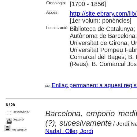
Cronologia:
[1700 - 1856]
Accés:
http://site.ebrary.com/l
[1er volum: ponències]
Localització:
Biblioteca de Catalunya;
Autònoma de Barcelona; 
Universitat de Girona; Un
Universitat Pompeu Fabra;
Comarcal del Bages; B. 
(Reus); B. Comarcal Jos
Enllaç permanent a aquest regis
6 / 28
Barcelona, emporio medite
seleccionar
imprimir
(?), sucesivamente
/ Jordi Na
Nadal i Oller, Jordi
Text complet