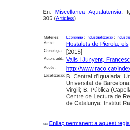
En:
Miscellanea Aqualatensia
. 
305 (
Articles
)
Matèries:
Economia
;
Industrialització
;
Indústri
Àmbit:
Hostalets de Pierola, els
Cronologia:
[2015]
Autors add.:
Valls i Junyent, Francesc
Accés:
http://www.raco.cat/inde
Localització:
B. Central d'Igualada; Un
Universitat de Barcelona
Virgili; B. Pública (Capel
Centre de Lectura de Reu
de Catalunya; Institut 
Enllaç permanent a aquest regis