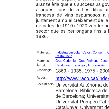
aranzelària que els successius go
a aquest tipus de vi. Les dificulta
francesa de vins espumosos a p
juntament amb el creixement de la
dècades de 1910 i 1920 van fer pos
sector que es perllongaria fins a 
1936.
Matèries:
Indústria vinícola
;
Cava
;
Consum
;
C
Restauració
Matèries:
Grup Codorniu
;
Grup Freixent
;
José 
Àmbit:
Catalunya
;
Espanya
;
Alt Penedès
Cronologia:
1869 - 1935; 1975 - 200
Accés:
http://www.raco.cat/inde
Localització:
Universitat Autònoma de 
Barcelona; Biblioteca de 
de Barcelona; Universita
Universitat Pompeu Fabra
Catalunya; Universitat de