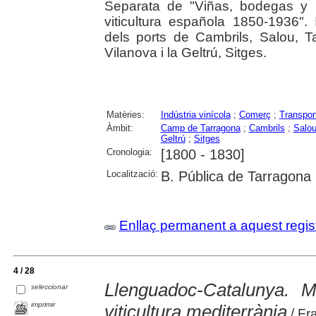
Separata de "Viñas, bodegas y 
viticultura española 1850-1936".
dels ports de Cambrils, Salou, T
Vilanova i la Geltrú, Sitges.
Matèries:
Indústria vinícola
;
Comerç
;
Transpor
Àmbit:
Camp de Tarragona
;
Cambrils
;
Salo
Geltrú
;
Sitges
Cronologia:
[1800 - 1830]
Localització:
B. Pública de Tarragona
Enllaç permanent a aquest regis
4 / 28
Llenguadoc-Catalunya. M
seleccionar
imprimir
viticultura mediterrània
/ Fr