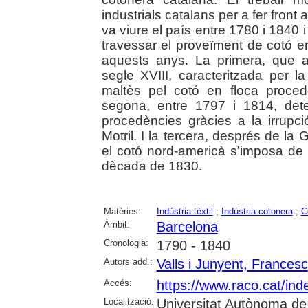
industrials catalans per a fer front 
va viure el país entre 1780 i 1840 
travessar el proveïment de cotó e
aquests anys. La primera, que 
segle XVIII, caracteritzada per la
maltès pel cotó en floca proce
segona, entre 1797 i 1814, dete
procedències gràcies a la irrupci
Motril. I la tercera, després de la
el cotó nord-americà s'imposa de 
dècada de 1830.
Matèries:
Indústria tèxtil
;
Indústria cotonera
;
C
Àmbit:
Barcelona
Cronologia:
1790 - 1840
Autors add.:
Valls i Junyent, Francesc
Accés:
https://www.raco.cat/inde
Localització:
Universitat Autònoma de 