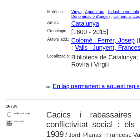
Matèries:
Vinya
;
Agricultura
;
Indústria vinícola
Denominació d'origen
;
Comercialitzac
Àmbit:
Catalunya
Cronologia:
[1600 - 2015]
Autors add.:
Colomé i Ferrer, Josep
(
;
Valls i Junyent, France
Localització:
Biblioteca de Catalunya;
Rovira i Virgili
Enllaç permanent a aquest regis
16 / 28
Cacics i rabassaires 
seleccionar
imprimir
conflictivitat social : el
1939
/ Jordi Planas i Francesc Va