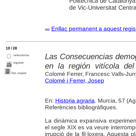
Politècnica de Catalunya
de Vic-Universitat Centra
Enllaç permanent a aquest regis
10 / 28
Las Consecuencias demográ
seleccionar
imprimir
en la región vitícola de
Colomé Ferrer, Francesc Valls-Jun
Text complet
Colomé i Ferrer, Josep
En:
Historia agraria
. Murcia, 57 (Ag
Referències bibliogràfiques.
La dinàmica expansiva experimenta
el segle XIX es va veure interromp
irrupció de la fil·loxera. Aquesta 