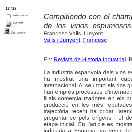
17 / 28
Compitiendo con el champ
seleccionar
imprimir
de los vinos espumosos 
Francesc Valls Junyent
Text complet
Valls i Junyent, Francesc
En:
Revista de Historia Industrial
. 
La indústria espanyola dels vins 
ha mostrat una important capa
internacional. Al seu torn els dos 
han emprès processos d'internacio
filials comercialitzadores en els pr
producció en les més reputades
trajectòria recent ha cridat l'aten
preguntar-se pels orígens i el 
etapa inicial. En l'article es mos
indústria a Espanya va venir de