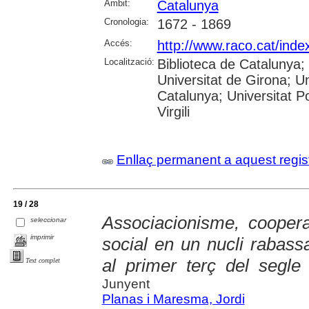
Àmbit:
Catalunya
Cronologia:
1672 - 1869
Accés:
http://www.raco.cat/inde
Localització:
Biblioteca de Catalunya;
Universitat de Girona; Un
Catalunya; Universitat Po
Virgili
Enllaç permanent a aquest regis
19 / 28
Associacionisme, cooperati
seleccionar
imprimir
social en un nucli rabassa
al primer terç del segle
Text complet
Junyent
Planas i Maresma, Jordi