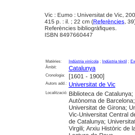
Vic : Eumo : Universitat de Vic, 20
415 p. : il. ; 22 cm (
Referències
, 39
Referències bibliogràfiques.
ISBN 8497660447
Matèries:
Indústria vinícola
;
Indústria tèxtil
;
Ex
Àmbit:
Catalunya
Cronologia:
[1601 - 1900]
Autors add.:
Universitat de Vic
Localització:
Biblioteca de Catalunya;
Autònoma de Barcelona; 
Universitat de Girona; Un
Vic-Universitat Central d
de Catalunya; Universita
Virgili; Arxiu Històric de