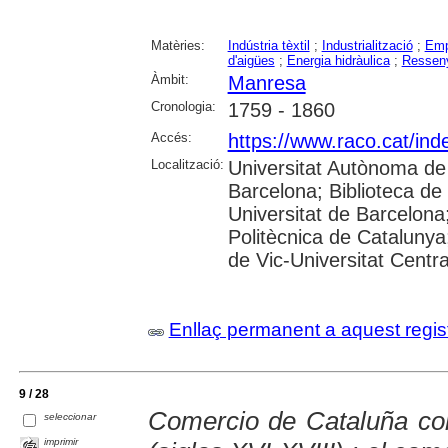
Matèries:
Indústria tèxtil
;
Industrialització
;
Emp
d'aigües
;
Energia hidràulica
;
Ressen
Àmbit:
Manresa
Cronologia:
1759 - 1860
Accés:
https://www.raco.cat/inde
Localització:
Universitat Autònoma de 
Barcelona; Biblioteca de 
Universitat de Barcelona;
Politècnica de Catalunya
de Vic-Universitat Centra
Enllaç permanent a aquest regis
9 / 28
Comercio de Cataluña co
seleccionar
imprimir