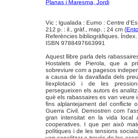
Planas i Maresma, Jordi
Vic ; Igualada : Eumo : Centre d'E
212 p. : il., gràf., map. ; 24 cm (
Ento
Referències bibliogràfiques. Índex.
ISBN 9788497663991
Aquest llibre parla dels rabassaires
Hostalets de Pierola, que a pr
sobreviure com a pagesos indepen
a causa de la davallada dels preus
lïexplotació i de les pression
persegueixen els autors és analitza
què els rabassaires es van veure im
fins alplantejament del conflicte
Guerra Civil. Demostren com l'as
gran intensitat en la vida local
cooperatives. I que per això mat
polítiques i de les tensions socia
van canalitzar a través de les asso