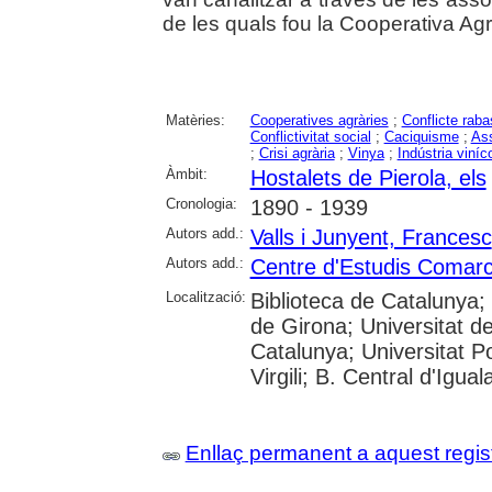
de les quals fou la Cooperativa Agr
Matèries:
Cooperatives agràries
;
Conflicte raba
Conflictivitat social
;
Caciquisme
;
As
;
Crisi agrària
;
Vinya
;
Indústria viníc
Àmbit:
Hostalets de Pierola, els
Cronologia:
1890 - 1939
Autors add.:
Valls i Junyent, Francesc
Autors add.:
Centre d'Estudis Comarc
Localització:
Biblioteca de Catalunya; 
de Girona; Universitat de
Catalunya; Universitat P
Virgili; B. Central d'Igua
Enllaç permanent a aquest regis