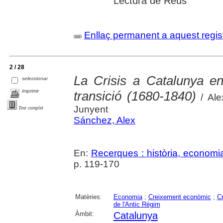
Lectura de Reus
Enllaç permanent a aquest regis
2 / 28
La Crisis a Catalunya e
seleccionar
imprimir
transició (1680-1840)
/ Ale
Junyent
Text complet
Sánchez, Alex
En:
Recerques : història, economia
p. 119-170
Matèries:
Economia
;
Creixement econòmic
;
Cr
de l'Antic Règim
Àmbit:
Catalunya