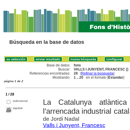
Búsqueda en la base de datos
Base de datos:
fons
Buscar:
VALLS I JUNYENT, FRANCESC []
Referencias encontradas:
28
[
Refinar la búsqueda
]
Mostrando:
1 .. 20
en el formato [
Estandar
]
página 1 de 2
1 / 28
La Catalunya atlàntica
seleccionar
imprimir
l'arrencada industrial cata
de Jordi Nadal
Valls i Junyent, Francesc