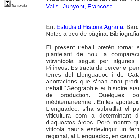
Valls i Junyent, Francesc
Text complet
En:
Estudis d'Història Agrària
. Bar
Notes a peu de pàgina. Bibliografia
El present treball pretén tornar 
plantejant de nou la comparaci
vitivinícola seguit per algune
Pirineus. Es tracta de cercar el pe
terres del Llenguadoc i de Cat
aportacions que s'han anat produ
treball "Géographie et histoire sta
de production. Quelques poin
méditerranéenne". En les aportacio
Llenguadoc, s'ha subratllat el p
viticultura com a determinant d
d'aquestes àrees. Però mentre q
vitícola hauria esdevingut un ferm
regional, al Llenguadoc, en canvi, 