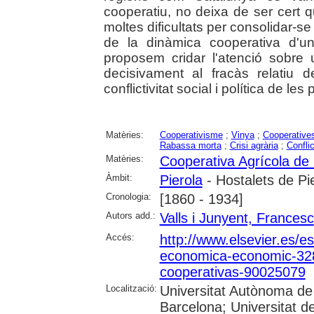
cooperatiu, no deixa de ser cert 
moltes dificultats per consolidar-se a 
de la dinàmica cooperativa d'un
proposem cridar l'atenció sobre
decisivament al fracàs relatiu d
conflictivitat social i política de l
Matèries:
Cooperativisme
;
Vinya
;
Cooperatives
Rabassa morta
;
Crisi agrària
;
Confli
Matèries:
Cooperativa Agrícola de 
Àmbit:
Pierola
- Hostalets de Pie
Cronologia:
[1860 - 1934]
Autors add.:
Valls i Junyent, Francesc
Accés:
http://www.elsevier.es/es
economica-economic-328-
cooperativas-90025079
Localització:
Universitat Autònoma de 
Barcelona; Universitat d