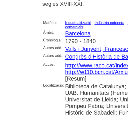
segles XVIII-XXI.
Matèries:
Industrialització
;
Indústria cotonera
;
comercials
Àmbit:
Barcelona
Cronologia:
1790 - 1840
Autors add.:
Valls i Junyent, Francesc
Autors add.:
Congrès d'Història de B
Accés:
http://www.raco.cat/ind
http://w110.bcn.cat/Arx
[Resum]
Localització:
Biblioteca de Catalunya; 
UAB: Humanitats (Hemero
Universitat de Lleida; Un
Pompeu Fabra; Universitat 
Històric de Sabadell; Fu