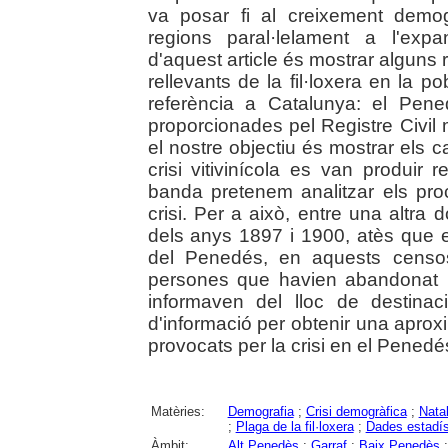
va posar fi al creixement demo
regions paral·lelament a l'expan
d'aquest article és mostrar alguns
rellevants de la fil·loxera en la p
referència a Catalunya: el Pen
proporcionades pel Registre Civil
el nostre objectiu és mostrar els 
crisi vitivinícola es van produir r
banda pretenem analitzar els pro
crisi. Per a això, entre una altr
dels anys 1897 i 1900, atès que e
del Penedés, en aquests censos
persones que havien abandonat 
informaven del lloc de destina
d'informació per obtenir una aproxi
provocats per la crisi en el Penedé
Matèries:
Demografia
;
Crisi demogràfica
;
Natal
;
Plaga de la fil·loxera
;
Dades estadís
Àmbit:
Alt Penedès
;
Garraf
;
Baix Penedès