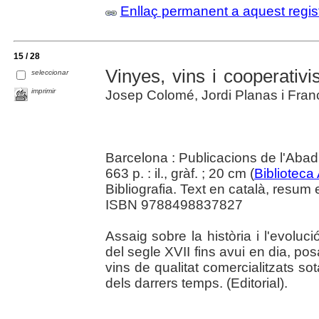
Enllaç permanent a aquest regis
15 / 28
Vinyes, vins i cooperativi
seleccionar
imprimir
Josep Colomé, Jordi Planas i Franc
Barcelona : Publicacions de l'Abad
663 p. : il., gràf. ; 20 cm (
Biblioteca
Bibliografia. Text en català, resum e
ISBN 9788498837827
Assaig sobre la història i l'evoluci
del segle XVII fins avui en dia, po
vins de qualitat comercialitzats so
dels darrers temps. (Editorial).