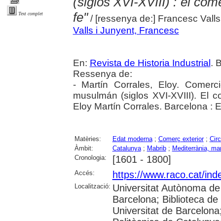
(siglos XVI-XVIII) : el co
fe"
Text complet
/ [ressenya de:] Francesc Vall
Valls i Junyent, Francesc
En:
Revista de Historia Industrial
. 
Ressenya de:
- Martín Corrales, Eloy. Comer
musulmán (siglos XVI-XVIII). El c
Eloy Martín Corrales. Barcelona : E
Matèries:
Edat moderna
;
Comerç exterior
;
Circ
Àmbit:
Catalunya
;
Mabrib
;
Mediterrània, ma
Cronologia:
[1601 - 1800]
Accés:
https://www.raco.cat/inde
Localització:
Universitat Autònoma de 
Barcelona; Biblioteca de 
Universitat de Barcelona;