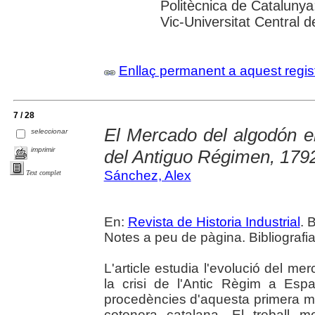
Politècnica de Catalunya
Vic-Universitat Central d
Enllaç permanent a aquest regis
7 / 28
El Mercado del algodón en
seleccionar
imprimir
del Antiguo Régimen, 179
Sánchez, Alex
Text complet
En:
Revista de Historia Industrial
. 
Notes a peu de pàgina. Bibliografia.
L'article estudia l'evolució del me
la crisi de l'Antic Règim a Esp
procedències d'aquesta primera mat
cotonera catalana. El treball most