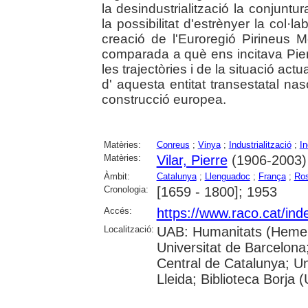
la desindustrialització la conjuntu
la possibilitat d'estrènyer la col·l
creació de l'Euroregió Pirineus Me
comparada a què ens incitava Pier
les trajectòries i de la situació a
d' aquesta entitat transestatal na
construcció europea.
Matèries:
Conreus
;
Vinya
;
Industrialització
;
In
Matèries:
Vilar, Pierre
(1906-2003)
Àmbit:
Catalunya
;
Llenguadoc
;
França
;
Ros
Cronologia:
[1659 - 1800]; 1953
Accés:
https://www.raco.cat/ind
Localització:
UAB: Humanitats (Hemero
Universitat de Barcelona;
Central de Catalunya; Un
Lleida; Biblioteca Borja 