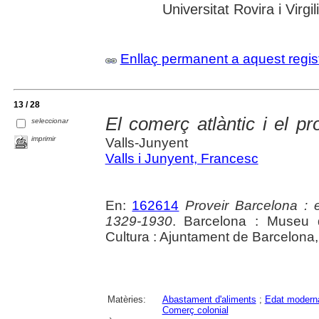
Universitat Rovira i Virgil
Enllaç permanent a aquest regis
13 / 28
El comerç atlàntic i el p
seleccionar
imprimir
Valls-Junyent
Valls i Junyent, Francesc
En:
162614
Proveir Barcelona : el
1329-1930
. Barcelona : Museu d
Cultura : Ajuntament de Barcelona
Matèries:
Abastament d'aliments
;
Edat modern
Comerç colonial