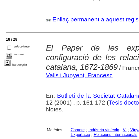
Enllaç permanent a aquest regis
18 / 28
El Paper de les expo
seleccionar
imprimir
configuració de les relac
catalana, 1672-1869
Text complet
/ Franc
Valls i Junyent, Francesc
En:
Butlletí de la Societat Catalan
12 (2001) , p. 161-172 (
Tesis docto
Notes.
Matèries:
Comerç
;
Indústria vinícola
;
Vi
;
Viny
Exportació
;
Relacions internacionals