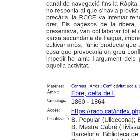
canal de navegació fins la Ràpita. 
no responia al que s'havia previst 
precària, la RCCE va intentar rend
dret. Els pagesos de la ribera, 
presentava, van col·laborar tot el
xarxa secundària de l'aigua, impre
cultivar arròs, l'únic producte que
cosa que provocaria un greu conflic
impedir-ho amb l'argument dels 
aquella activitat.
Matèries:
Conreus
;
Arròs
;
Conflictivitat social
Àmbit:
Ebre, delta de l'
Cronologia:
1860 - 1864
Accés:
https://raco.cat/index.p
Localització:
B. Popular (Ulldecona); 
B. Mestre Cabré (Tivissa)
Barcelona; Biblioteca de