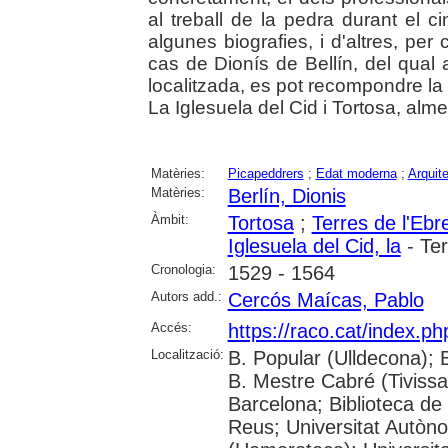
al treball de la pedra durant el c
algunes biografies, i d'altres, per
cas de Dionís de Bellín, del qual 
localitzada, es pot recompondre la 
La Iglesuela del Cid i Tortosa, alm
Matèries:
Picapeddrers
;
Edat moderna
;
Arquit
Matèries:
Berlín, Dionis
Àmbit:
Tortosa
;
Terres de l'Ebr
Iglesuela del Cid, la
- Ter
Cronologia:
1529 - 1564
Autors add.:
Cercós Maícas, Pablo
Accés:
https://raco.cat/index.p
Localització:
B. Popular (Ulldecona); 
B. Mestre Cabré (Tivissa)
Barcelona; Biblioteca de
Reus; Universitat Autòn