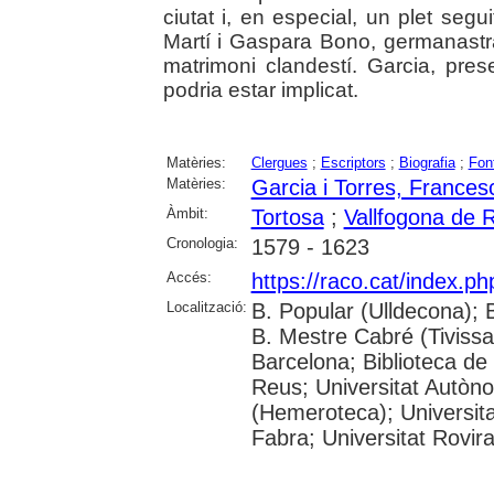
ciutat i, en especial, un plet segu
Martí i Gaspara Bono, germanastr
matrimoni clandestí. Garcia, pres
podria estar implicat.
Matèries:
Clergues
;
Escriptors
;
Biografia
;
Fon
Matèries:
Garcia i Torres, Frances
Àmbit:
Tortosa
;
Vallfogona de 
Cronologia:
1579 - 1623
Accés:
https://raco.cat/index.p
Localització:
B. Popular (Ulldecona); 
B. Mestre Cabré (Tivissa)
Barcelona; Biblioteca de
Reus; Universitat Autòn
(Hemeroteca); Universit
Fabra; Universitat Rovira 