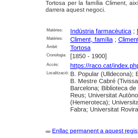
Tortosa per la família Climent, ai
darrera aquest negoci.
Matèries:
Indústria farmacèutica
;
Matèries:
Climent, família
;
Climen
Àmbit:
Tortosa
Cronologia:
[1850 - 1900]
Accés:
https://raco.cat/index.p
Localització:
B. Popular (Ulldecona); 
B. Mestre Cabré (Tivissa)
Barcelona; Biblioteca de
Reus; Universitat Autòn
(Hemeroteca); Universit
Fabra; Universitat Rovira 
Enllaç permanent a aquest regis