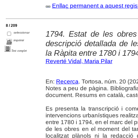
Enllaç permanent a aquest regis
8 / 209
1794. Estat de les obres
seleccionar
imprimir
descripció detallada de le
la Ràpita entre 1780 i 179
Text complet
Reverté Vidal, Maria Pilar
En:
Recerca
. Tortosa, núm. 20 (2024
Notes a peu de pàgina. Bibliografi
document. Resums en català, castel
Es presenta la transcripció i co
intervencions urbanístiques realit
entre 1780 i 1794, en el marc del proj
de les obres en el moment del ta
localitzat plànols ni la redacció