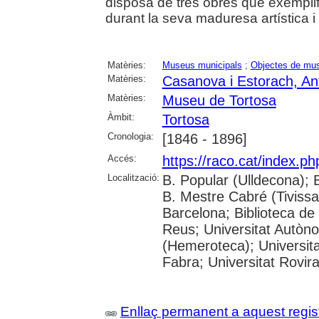
disposa de tres obres que exemplifi
durant la seva maduresa artística i 
Matèries:
Museus municipals
;
Objectes de mu
Matèries:
Casanova i Estorach, An
Matèries:
Museu de Tortosa
Àmbit:
Tortosa
Cronologia:
[1846 - 1896]
Accés:
https://raco.cat/index.p
Localització:
B. Popular (Ulldecona); 
B. Mestre Cabré (Tivissa)
Barcelona; Biblioteca de
Reus; Universitat Autòn
(Hemeroteca); Universit
Fabra; Universitat Rovira 
Enllaç permanent a aquest regis