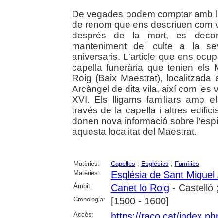
De vegades podem comptar amb la 
de renom que ens descriuen com v
després de la mort, es decora
manteniment del culte a la s
aniversaris. L'article que ens ocup
capella funerària que tenien els 
Roig (Baix Maestrat), localitzada 
Arcàngel de dita vila, així com les v
XVI. Els lligams familiars amb el
través de la capella i altres edifi
donen nova informació sobre l'espiri
aquesta localitat del Maestrat.
Matèries:
Capelles
;
Esglésies
;
Famílies
Matèries:
Església de Sant Miquel
Àmbit:
Canet lo Roig
- Castelló 
Cronologia:
[1500 - 1600]
Accés:
https://raco.cat/index.p