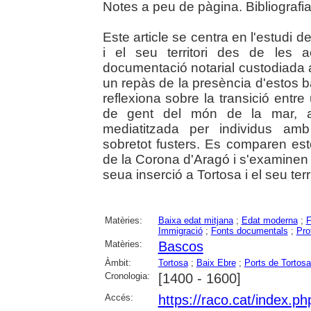
Notes a peu de pàgina. Bibliografia
Este article se centra en l'estudi 
i el seu territori des de les 
documentació notarial custodiada a
un repàs de la presència d'estos b
reflexiona sobre la transició ent
de gent del món de la mar, a
mediatitzada per individus amb 
sobretot fusters. Es comparen est
de la Corona d'Aragó i s'examinen 
seua inserció a Tortosa i el seu terri
Matèries:
Baixa edat mitjana
;
Edat moderna
;
F
Immigració
;
Fonts documentals
;
Pro
Matèries:
Bascos
Àmbit:
Tortosa
;
Baix Ebre
;
Ports de Tortosa
Cronologia:
[1400 - 1600]
Accés:
https://raco.cat/index.p