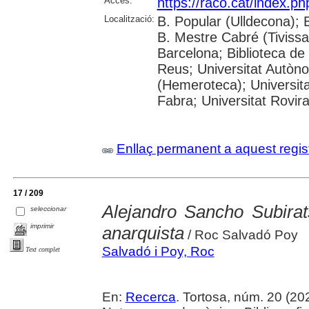
Accés:
https://raco.cat/index.p
Localització:
B. Popular (Ulldecona); 
B. Mestre Cabré (Tivissa)
Barcelona; Biblioteca de
Reus; Universitat Autòn
(Hemeroteca); Universit
Fabra; Universitat Rovira 
Enllaç permanent a aquest regis
17 / 209
Alejandro Sancho Subirats,
seleccionar
imprimir
anarquista
/ Roc Salvadó Poy
Salvadó i Poy, Roc
Text complet
En:
Recerca
. Tortosa, núm. 20 (2024