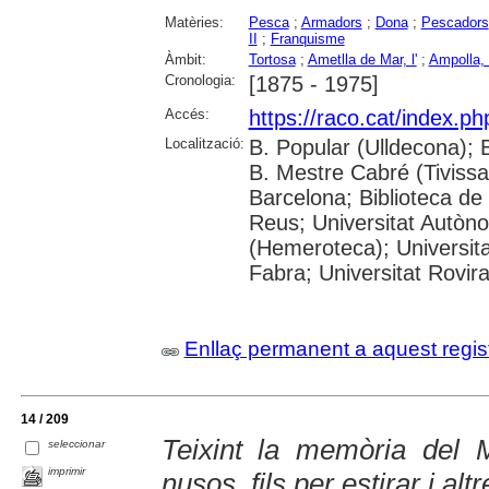
Matèries:
Pesca
;
Armadors
;
Dona
;
Pescadors
II
;
Franquisme
Àmbit:
Tortosa
;
Ametlla de Mar, l'
;
Ampolla, l
Cronologia:
[1875 - 1975]
Accés:
https://raco.cat/index.p
Localització:
B. Popular (Ulldecona); 
B. Mestre Cabré (Tivissa)
Barcelona; Biblioteca de
Reus; Universitat Autòn
(Hemeroteca); Universit
Fabra; Universitat Rovira 
Enllaç permanent a aquest regis
14 / 209
Teixint la memòria del 
seleccionar
imprimir
nusos, fils per estirar i alt