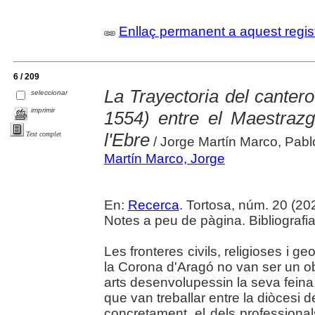
Enllaç permanent a aquest regis
6 / 209
La Trayectoria del cantero
seleccionar
imprimir
1554) entre el Maestrazg
l'Ebre
Text complet
/ Jorge Martín Marco, Pab
Martín Marco, Jorge
En:
Recerca
. Tortosa, núm. 20 (2024
Notes a peu de pàgina. Bibliografia
Les fronteres civils, religioses i ge
la Corona d'Aragó no van ser un ob
arts desenvolupessin la seva feina
que van treballar entre la diòcesi d
concretament, el dels professional