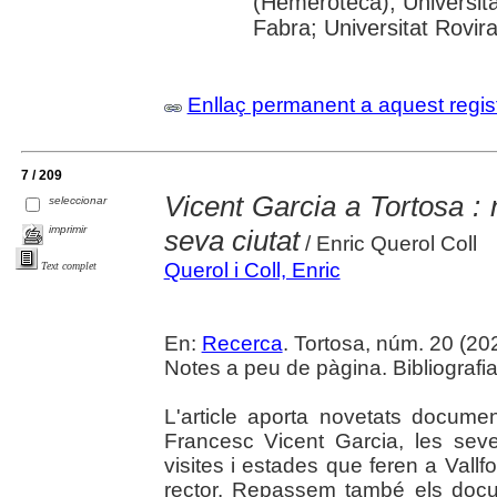
(Hemeroteca); Universit
Fabra; Universitat Rovira 
Enllaç permanent a aquest regis
7 / 209
Vicent Garcia a Tortosa : 
seleccionar
imprimir
seva ciutat
/ Enric Querol Coll
Querol i Coll, Enric
Text complet
En:
Recerca
. Tortosa, núm. 20 (20
Notes a peu de pàgina. Bibliografia
L'article aporta novetats documen
Francesc Vicent Garcia, les sev
visites i estades que feren a Vall
rector. Repassem també els doc