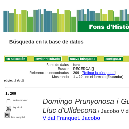
Búsqueda en la base de datos
Base de datos:
fons
Buscar:
RECERCA []
Referencias encontradas:
209
[
Refinar la búsqueda
]
Mostrando:
1 .. 20
en el formato [
Estandar
]
página 1 de 11
1 / 209
Domingo Prunyonosa i Gu
seleccionar
imprimir
Lluc d'Ulldecona
/ Jacobo Vid
Vidal Franquet, Jacobo
Text complet