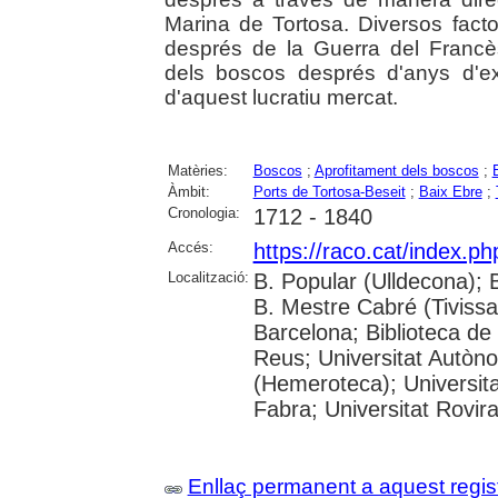
Marina de Tortosa. Diversos facto
després de la Guerra del Francè
dels boscos després d'anys d'exp
d'aquest lucratiu mercat.
Matèries:
Boscos
;
Aprofitament dels boscos
;
Àmbit:
Ports de Tortosa-Beseit
;
Baix Ebre
;
Cronologia:
1712 - 1840
Accés:
https://raco.cat/index.p
Localització:
B. Popular (Ulldecona); 
B. Mestre Cabré (Tivissa)
Barcelona; Biblioteca de
Reus; Universitat Autòn
(Hemeroteca); Universit
Fabra; Universitat Rovira 
Enllaç permanent a aquest regis