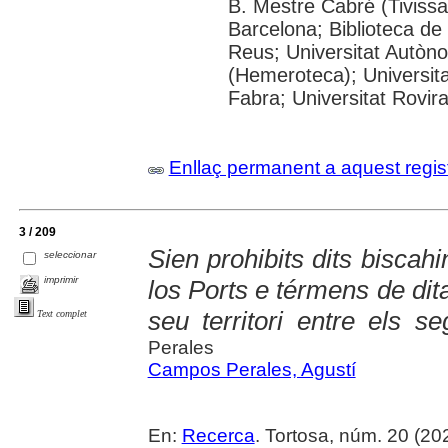
B. Mestre Cabré (Tivissa)
Barcelona; Biblioteca de
Reus; Universitat Autòn
(Hemeroteca); Universit
Fabra; Universitat Rovira 
Enllaç permanent a aquest regis
3 / 209
Sien prohibits dits biscahi
seleccionar
imprimir
los Ports e térmens de dita
seu territori entre els s
Text complet
Perales
Campos Perales, Agustí
En:
Recerca
. Tortosa, núm. 20 (2024