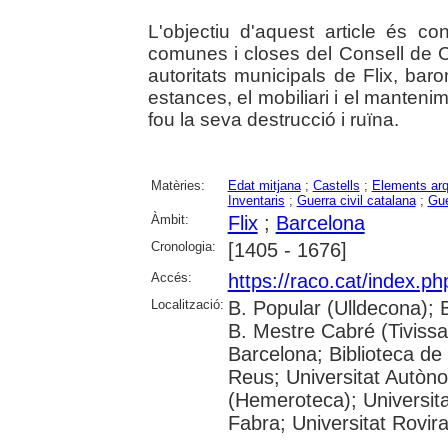
L'objectiu d'aquest article és co
comunes i closes del Consell de C
autoritats municipals de Flix, baron
estances, el mobiliari i el mantenim
fou la seva destrucció i ruïna.
Matèries:
Edat mitjana
;
Castells
;
Elements arq
Inventaris
;
Guerra civil catalana
;
Gue
Àmbit:
Flix
;
Barcelona
Cronologia:
[1405 - 1676]
Accés:
https://raco.cat/index.p
Localització:
B. Popular (Ulldecona); 
B. Mestre Cabré (Tivissa)
Barcelona; Biblioteca de
Reus; Universitat Autòn
(Hemeroteca); Universit
Fabra; Universitat Rovira 