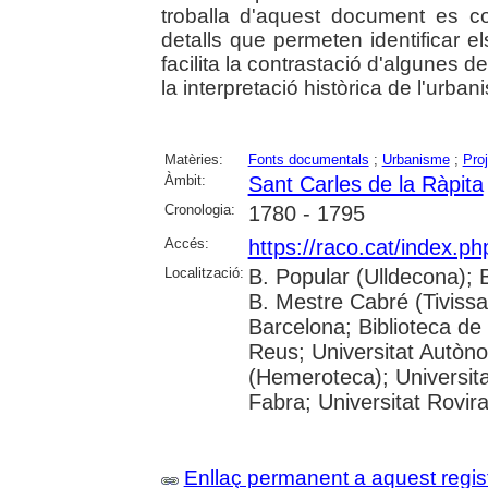
troballa d'aquest document es co
detalls que permeten identificar el
facilita la contrastació d'algunes d
la interpretació històrica de l'urban
Matèries:
Fonts documentals
;
Urbanisme
;
Pro
Àmbit:
Sant Carles de la Ràpita
Cronologia:
1780 - 1795
Accés:
https://raco.cat/index.p
Localització:
B. Popular (Ulldecona); 
B. Mestre Cabré (Tivissa)
Barcelona; Biblioteca de
Reus; Universitat Autòn
(Hemeroteca); Universit
Fabra; Universitat Rovira 
Enllaç permanent a aquest regis