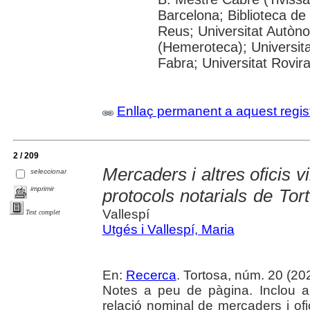
Barcelona; Biblioteca de
Reus; Universitat Autòn
(Hemeroteca); Universit
Fabra; Universitat Rovira 
Enllaç permanent a aquest regis
2 / 209
Mercaders i altres oficis 
seleccionar
imprimir
protocols notarials de Tor
Vallespí
Text complet
Utgés i Vallespí, Maria
En:
Recerca
. Tortosa, núm. 20 (2024
Notes a peu de pàgina. Inclou a
relació nominal de mercaders i ofi