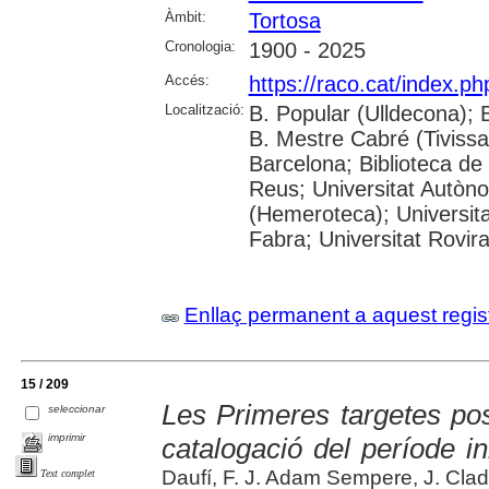
Àmbit:
Tortosa
Cronologia:
1900 - 2025
Accés:
https://raco.cat/index.p
Localització:
B. Popular (Ulldecona); 
B. Mestre Cabré (Tivissa)
Barcelona; Biblioteca de
Reus; Universitat Autòn
(Hemeroteca); Universit
Fabra; Universitat Rovira 
Enllaç permanent a aquest regis
15 / 209
Les Primeres targetes post
seleccionar
imprimir
catalogació del període in
Daufí, F. J. Adam Sempere, J. Cla
Text complet