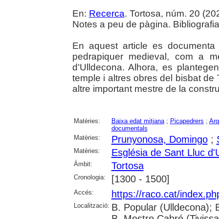
En:
Recerca
. Tortosa, núm. 20 (2024
Notes a peu de pàgina. Bibliografia
En aquest article es documenta
pedrapiquer medieval, com a me
d'Ulldecona. Alhora, es plantegen
temple i altres obres del bisbat de
altre important mestre de la constr
Matèries:
Baixa edat mitjana
;
Picapedrers
;
Arq
documentals
Matèries:
Prunyonosa, Domingo
;
Matèries:
Església de Sant Lluc d'
Àmbit:
Tortosa
Cronologia:
[1300 - 1500]
Accés:
https://raco.cat/index.p
Localització:
B. Popular (Ulldecona); 
B. Mestre Cabré (Tivissa)