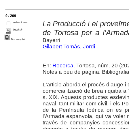
9 / 209
La Producció i el proveïme
seleccionar
imprimir
de Tortosa per a l'Armad
Bayerri
Text complet
Gilabert Tomàs, Jordi
En:
Recerca
. Tortosa, núm. 20 (2024
Notes a peu de pàgina. Bibliografia
L'article aborda el procés d'auge 
comercialització de brea i quitrà a T
s. XIX. Aquests productes esdevin
naval, tant militar com civil, i els 
de la Península Ibèrica on es pr
l'Armada espanyola, qui va voler 
través de companyies concessionà
després a través de manera direc