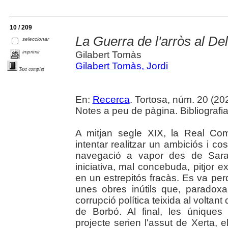
10 / 209
La Guerra de l'arròs al De
seleccionar
imprimir
Gilabert Tomàs
Gilabert Tomàs, Jordi
Text complet
En:
Recerca
. Tortosa, núm. 20 (2024
Notes a peu de pàgina. Bibliografia
A mitjan segle XIX, la Real Co
intentar realitzar un ambiciós i c
navegació a vapor des de Sarag
iniciativa, mal concebuda, pitjor 
en un estrepitós fracàs. Es va pe
unes obres inútils que, paradox
corrupció política teixida al voltant 
de Borbó. Al final, les úniques 
projecte serien l'assut de Xerta, e