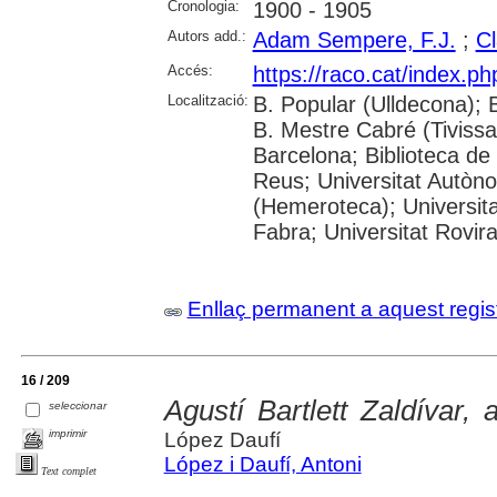
Cronologia:
1900 - 1905
Autors add.:
Adam Sempere, F.J.
;
Cl
Accés:
https://raco.cat/index.p
Localització:
B. Popular (Ulldecona); 
B. Mestre Cabré (Tivissa)
Barcelona; Biblioteca de
Reus; Universitat Autòn
(Hemeroteca); Universit
Fabra; Universitat Rovira 
Enllaç permanent a aquest regis
16 / 209
Agustí Bartlett Zaldívar, 
seleccionar
imprimir
López Daufí
López i Daufí, Antoni
Text complet