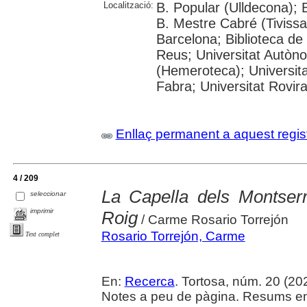
Localització:
B. Popular (Ulldecona); 
B. Mestre Cabré (Tivissa)
Barcelona; Biblioteca de
Reus; Universitat Autòn
(Hemeroteca); Universit
Fabra; Universitat Rovira 
Enllaç permanent a aquest regis
4 / 209
La Capella dels Montserr
seleccionar
imprimir
Roig
/ Carme Rosario Torrejón
Rosario Torrejón, Carme
Text complet
En:
Recerca
. Tortosa, núm. 20 (2024
Notes a peu de pàgina. Resums en c