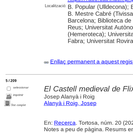
Localització:
B. Popular (Ulldecona); 
B. Mestre Cabré (Tivissa)
Barcelona; Biblioteca de
Reus; Universitat Autòn
(Hemeroteca); Universit
Fabra; Universitat Rovira 
Enllaç permanent a aquest regis
5 / 209
El Castell medieval de Flix
seleccionar
imprimir
Josep Alanyà i Roig
Alanyà i Roig, Josep
Text complet
En:
Recerca
. Tortosa, núm. 20 (2024
Notes a peu de pàgina. Resums en c