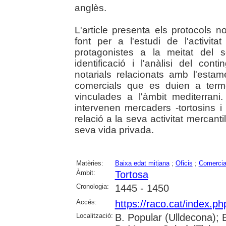
anglès.
L'article presenta els protocols n
font per a l'estudi de l'activit
protagonistes a la meitat del 
identificació i l'anàlisi del cont
notarials relacionats amb l'esta
comercials que es duien a terme
vinculades a l'àmbit mediterra
intervenen mercaders -tortosins i f
relació a la seva activitat mercant
seva vida privada.
Matèries:
Baixa edat mitjana
;
Oficis
;
Comercia
Àmbit:
Tortosa
Cronologia:
1445 - 1450
Accés:
https://raco.cat/index.p
Localització:
B. Popular (Ulldecona); 