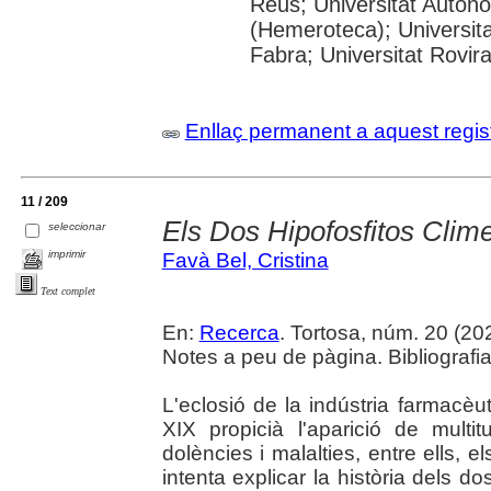
Reus; Universitat Autòn
(Hemeroteca); Universit
Fabra; Universitat Rovira 
Enllaç permanent a aquest regis
11 / 209
Els Dos Hipofosfitos Clim
seleccionar
imprimir
Favà Bel, Cristina
Text complet
En:
Recerca
. Tortosa, núm. 20 (2024
Notes a peu de pàgina. Bibliografia
L'eclosió de la indústria farmacèu
XIX propicià l'aparició de mult
dolències i malalties, entre ells, el
intenta explicar la història dels do