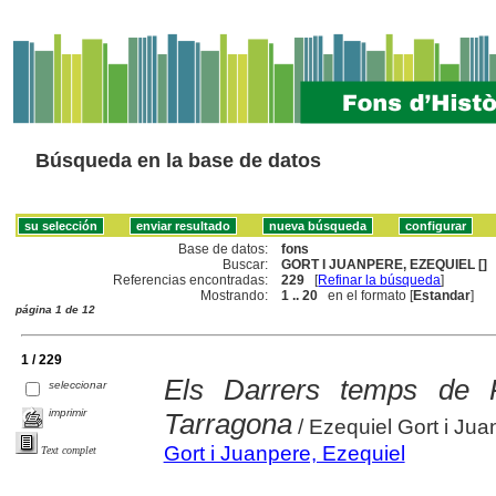
Búsqueda en la base de datos
Base de datos:
fons
Buscar:
GORT I JUANPERE, EZEQUIEL []
Referencias encontradas:
229
[
Refinar la búsqueda
]
Mostrando:
1 .. 20
en el formato [
Estandar
]
página 1 de 12
1 / 229
Els Darrers temps de Pe
seleccionar
imprimir
Tarragona
/ Ezequiel Gort i Jua
Gort i Juanpere, Ezequiel
Text complet