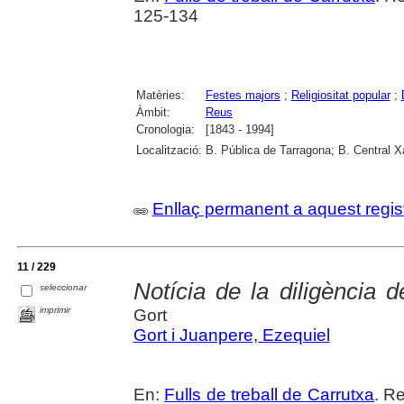
125-134
Matèries:
Festes majors
;
Religiositat popular
;
Àmbit:
Reus
Cronologia:
[1843 - 1994]
Localització:
B. Pública de Tarragona; B. Central 
Enllaç permanent a aquest regis
11 / 229
Notícia de la diligència
seleccionar
imprimir
Gort
Gort i Juanpere, Ezequiel
En:
Fulls de treball de Carrutxa
. R