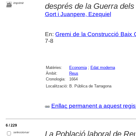
imprimir
després de la Guerra del
Gort i Juanpere, Ezequiel
En:
Gremi de la Construcció Baix
7-8
Matèries:
Economia
;
Edat moderna
Àmbit:
Reus
Cronologia:
1664
Localització:
B. Pública de Tarragona
Enllaç permanent a aquest regis
6 / 229
La Població laboral de Re
seleccionar