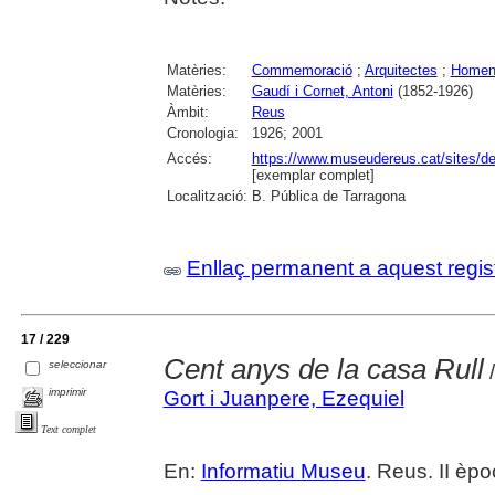
Matèries:
Commemoració
;
Arquitectes
;
Homen
Matèries:
Gaudí i Cornet, Antoni
(1852-1926)
Àmbit:
Reus
Cronologia:
1926; 2001
Accés:
https://www.museudereus.cat/sites/de
[exemplar complet]
Localització:
B. Pública de Tarragona
Enllaç permanent a aquest regis
17 / 229
Cent anys de la casa Rull
seleccionar
/
imprimir
Gort i Juanpere, Ezequiel
Text complet
En:
Informatiu Museu
. Reus. II èp