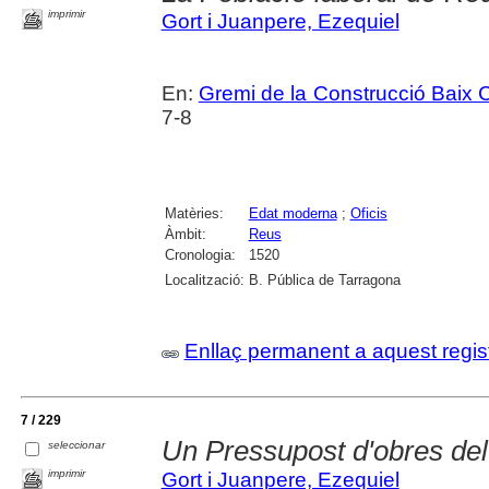
imprimir
Gort i Juanpere, Ezequiel
En:
Gremi de la Construcció Baix
7-8
Matèries:
Edat moderna
;
Oficis
Àmbit:
Reus
Cronologia:
1520
Localització:
B. Pública de Tarragona
Enllaç permanent a aquest regis
7 / 229
Un Pressupost d'obres del
seleccionar
imprimir
Gort i Juanpere, Ezequiel