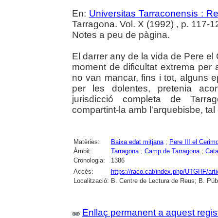
En:
Universitas Tarraconensis : Rev
Tarragona. Vol. X (1992) , p. 117-1
Notes a peu de pàgina.
El darrer any de la vida de Pere el
moment de dificultat extrema per 
no van mancar, fins i tot, alguns ep
per les dolentes, pretenia aco
jurisdicció completa de Tarra
compartint-la amb l'arquebisbe, ta
Matèries:
Baixa edat mitjana
;
Pere III el Cerim
Àmbit:
Tarragona
;
Camp de Tarragona
;
Cata
Cronologia:
1386
Accés:
https://raco.cat/index.php/UTGHF/art
Localització:
B. Centre de Lectura de Reus; B. Púb
Enllaç permanent a aquest regis