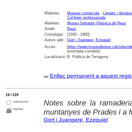
Matèries:
Museus comarcals
;
Llegats i donatiu
Col·legis professionals
Matèries:
Museu Salvador Vilaseca de Reus
Àmbit:
Reus
Cronologia:
[1500 - 1900]
Autors add.:
Gort i Juanpere, Ezequiel
Accés:
https://www.museudereus.cat/sites/de
[exemplar complet]
Localització:
B. Pública de Tarragona
Enllaç permanent a aquest regis
19 / 229
Notes sobre la ramaderi
seleccionar
imprimir
muntanyes de Prades i a 
Gort i Juanpere, Ezequiel