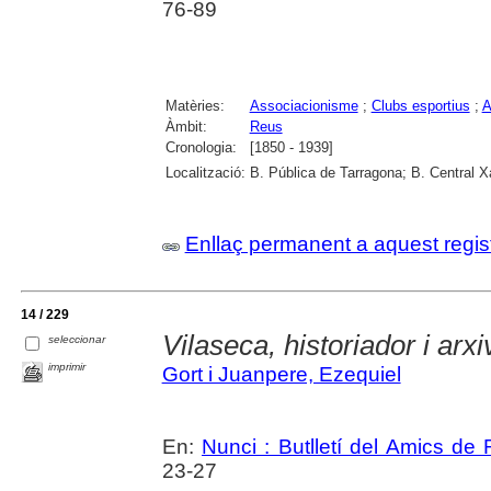
76-89
Matèries:
Associacionisme
;
Clubs esportius
;
A
Àmbit:
Reus
Cronologia:
[1850 - 1939]
Localització:
B. Pública de Tarragona; B. Central 
Enllaç permanent a aquest regis
14 / 229
Vilaseca, historiador i arxi
seleccionar
imprimir
Gort i Juanpere, Ezequiel
En:
Nunci : Butlletí del Amics de
23-27