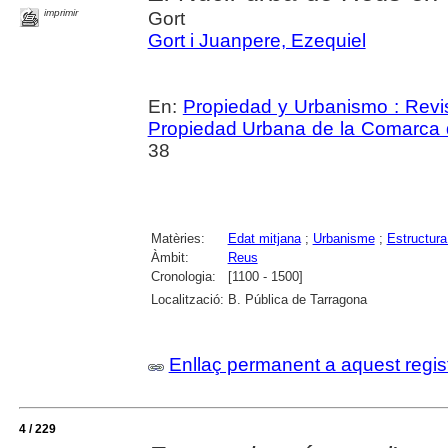
imprimir
Gort
Gort i Juanpere, Ezequiel
En:
Propiedad y Urbanismo : Revis
Propiedad Urbana de la Comarca
38
Matèries:
Edat mitjana
;
Urbanisme
;
Estructura
Àmbit:
Reus
Cronologia:
[1100 - 1500]
Localització:
B. Pública de Tarragona
Enllaç permanent a aquest regis
4 / 229