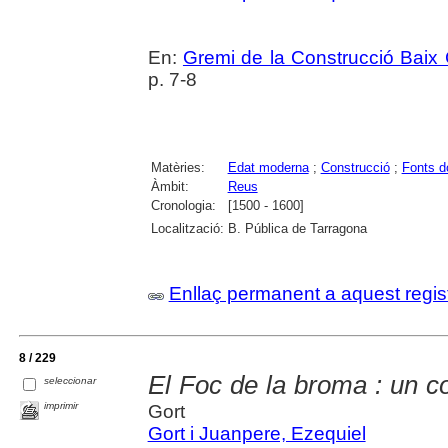
En:
Gremi de la Construcció Bai
p. 7-8
Matèries:
Edat moderna
;
Construcció
;
Fonts d
Àmbit:
Reus
Cronologia:
[1500 - 1600]
Localització:
B. Pública de Tarragona
Enllaç permanent a aquest regis
8 / 229
El Foc de la broma : un co
seleccionar
imprimir
Gort
Gort i Juanpere, Ezequiel