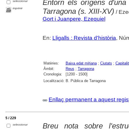
Entorn els orígens d'una 
seleccionar
imprimir
Tarragona (s. XIII-XV)
/ Eze
Gort i Juanpere, Ezequiel
En:
Lligalls : Revista d'història
, Núm
Matèries:
Baixa edat mitjana
;
Ciutats
;
Capitali
Àmbit:
Reus
;
Tarragona
Cronologia:
[1200 - 1500]
Localització:
B. Pública de Tarragona
Enllaç permanent a aquest regis
5 / 229
Breu nota sobre l'est
seleccionar