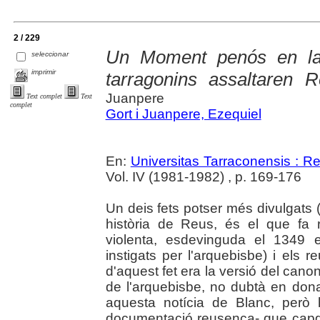
2 / 229
Un Moment penós en la 
seleccionar
imprimir
tarragonins assaltaren 
Juanpere
Text complet
Text
complet
Gort i Juanpere, Ezequiel
En:
Universitas Tarraconensis : Rev
Vol. IV (1981-1982) , p. 169-176
Un deis fets potser més divulgats 
història de Reus, és el que fa 
violenta, esdevinguda el 1349 
instigats per l'arquebisbe) i els 
d'aquest fet era la versió del can
de l'arquebisbe, no dubtà en donar-
aquesta notícia de Blanc, però 
documentació reusenca- que capgir