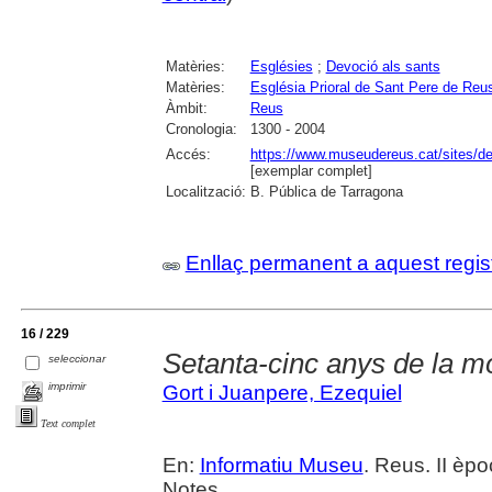
Matèries:
Esglésies
;
Devoció als sants
Matèries:
Església Prioral de Sant Pere de Reu
Àmbit:
Reus
Cronologia:
1300 - 2004
Accés:
https://www.museudereus.cat/sites/de
[exemplar complet]
Localització:
B. Pública de Tarragona
Enllaç permanent a aquest regis
16 / 229
Setanta-cinc anys de la m
seleccionar
imprimir
Gort i Juanpere, Ezequiel
Text complet
En:
Informatiu Museu
. Reus. II èpo
Notes.