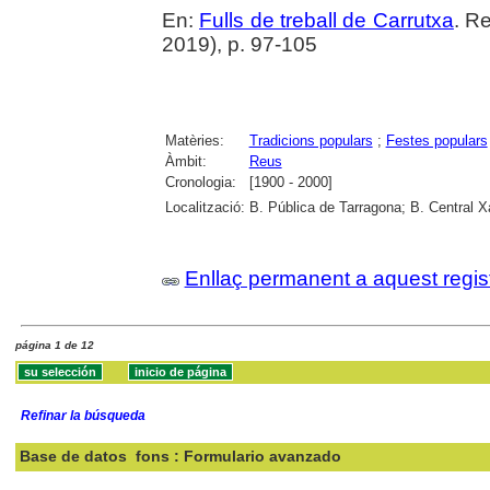
En:
Fulls de treball de Carrutxa
. R
2019), p. 97-105
Matèries:
Tradicions populars
;
Festes populars
Àmbit:
Reus
Cronologia:
[1900 - 2000]
Localització:
B. Pública de Tarragona; B. Central 
Enllaç permanent a aquest regis
página 1 de 12
Refinar la búsqueda
Base de datos
fons : Formulario avanzado