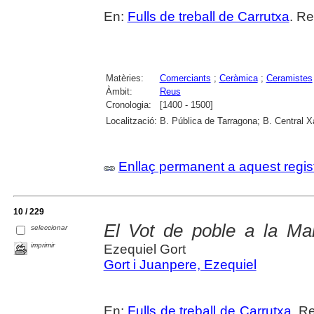
En:
Fulls de treball de Carrutxa
. Re
Matèries:
Comerciants
;
Ceràmica
;
Ceramistes
Àmbit:
Reus
Cronologia:
[1400 - 1500]
Localització:
B. Pública de Tarragona; B. Central 
Enllaç permanent a aquest regis
10 / 229
El Vot de poble a la Ma
seleccionar
imprimir
Ezequiel Gort
Gort i Juanpere, Ezequiel
En:
Fulls de treball de Carrutxa
. R