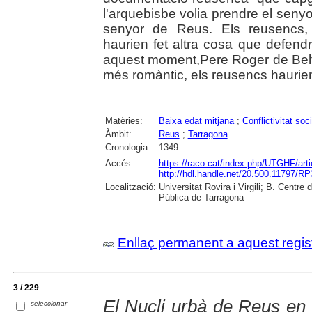
l'arquebisbe volia prendre el senyor
senyor de Reus. Els reusencs, a
haurien fet altra cosa que defendr
aquest moment,Pere Roger de Belfort
més romàntic, els reusencs haurien d
Matèries:
Baixa edat mitjana
;
Conflictivitat soci
Àmbit:
Reus
;
Tarragona
Cronologia:
1349
Accés:
https://raco.cat/index.php/UTGHF/art
http://hdl.handle.net/20.500.11797/R
Localització:
Universitat Rovira i Virgili; B. Centr
Pública de Tarragona
Enllaç permanent a aquest regis
3 / 229
El Nucli urbà de Reus en
seleccionar