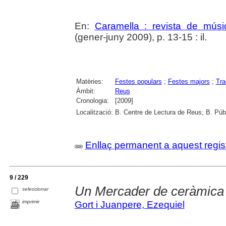
En:
Caramella : revista de músic
(gener-juny 2009), p. 13-15 : il.
Matèries:
Festes populars
;
Festes majors
;
Tra
Àmbit:
Reus
Cronologia:
[2009]
Localització:
B. Centre de Lectura de Reus; B. Púb
Enllaç permanent a aquest regis
9 / 229
Un Mercader de ceràmica 
seleccionar
imprimir
Gort i Juanpere, Ezequiel