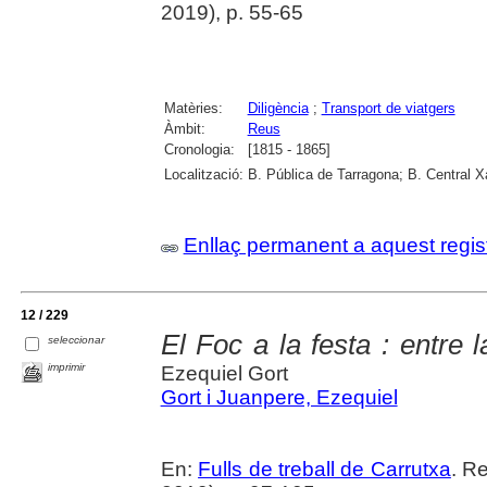
2019), p. 55-65
Matèries:
Diligència
;
Transport de viatgers
Àmbit:
Reus
Cronologia:
[1815 - 1865]
Localització:
B. Pública de Tarragona; B. Central 
Enllaç permanent a aquest regis
12 / 229
El Foc a la festa : entre 
seleccionar
imprimir
Ezequiel Gort
Gort i Juanpere, Ezequiel
En:
Fulls de treball de Carrutxa
. R