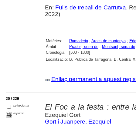
En:
Fulls de treball de Carrutxa
. R
2022)
Matèries:
Ramaderia
;
Arees de muntanya
;
Eda
Àmbit:
Prades, serra de
;
Montsant, serra de
Cronologia:
[500 - 1800]
Localització:
B. Pública de Tarragona; B. Central 
Enllaç permanent a aquest regis
20 / 229
El Foc a la festa : entre 
seleccionar
imprimir
Ezequiel Gort
Gort i Juanpere, Ezequiel