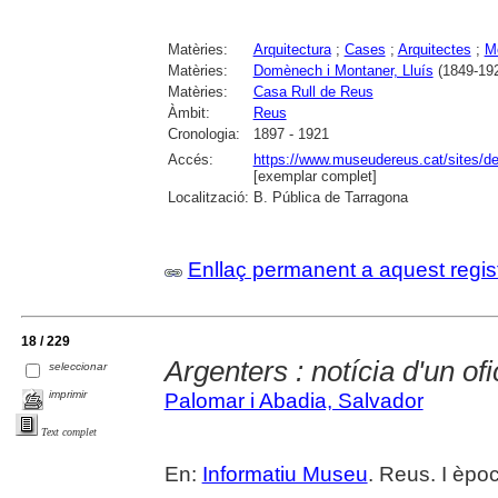
Matèries:
Arquitectura
;
Cases
;
Arquitectes
;
M
Matèries:
Domènech i Montaner, Lluís
(1849-192
Matèries:
Casa Rull de Reus
Àmbit:
Reus
Cronologia:
1897 - 1921
Accés:
https://www.museudereus.cat/sites/de
[exemplar complet]
Localització:
B. Pública de Tarragona
Enllaç permanent a aquest regis
18 / 229
Argenters : notícia d'un ofi
seleccionar
imprimir
Palomar i Abadia, Salvador
Text complet
En:
Informatiu Museu
. Reus. I èpoc