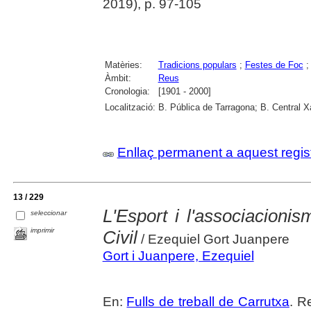
2019), p. 97-105
Matèries:
Tradicions populars
;
Festes de Foc
Àmbit:
Reus
Cronologia:
[1901 - 2000]
Localització:
B. Pública de Tarragona; B. Central 
Enllaç permanent a aquest regis
13 / 229
L'Esport i l'associacioni
seleccionar
imprimir
Civil
/ Ezequiel Gort Juanpere
Gort i Juanpere, Ezequiel
En:
Fulls de treball de Carrutxa
. R