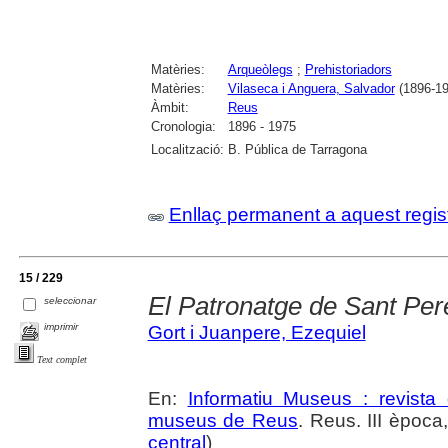
Matèries:
Arqueòlegs
;
Prehistoriadors
Matèries:
Vilaseca i Anguera, Salvador
(1896-19
Àmbit:
Reus
Cronologia:
1896 - 1975
Localització:
B. Pública de Tarragona
Enllaç permanent a aquest regis
15 / 229
El Patronatge de Sant Pe
seleccionar
imprimir
Gort i Juanpere, Ezequiel
Text complet
En:
Informatiu Museus : revista 
museus de Reus
. Reus. III època
central
)