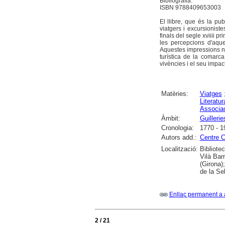
Bibliografia.
ISBN 9788409653003
El llibre, que és la pu
viatgers i excursionist
finals del segle xviiii pr
les percepcions d'aque
Aquestes impressions no
turística de la comarca
vivències i el seu impac
Matèries:
Viatges
Literatur
Associac
Àmbit:
Guillerie
Cronologia:
1770 - 1
Autors add.:
Centre C
Localització:
Bibliote
Vilà Bar
(Girona)
de la Se
Enllaç permanent a 
2 / 21