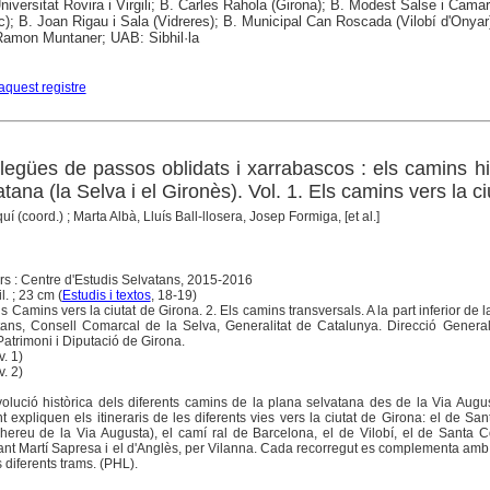
Universitat Rovira i Virgili; B. Carles Rahola (Girona); B. Modest Salse i Cama
ic); B. Joan Rigau i Sala (Vidreres); B. Municipal Can Roscada (Vilobí d'Onyar
 Ramon Muntaner; UAB: Sibhil·la
aquest registre
legües de passos oblidats i xarrabascos : els camins hi
tana (la Selva i el Gironès). Vol. 1. Els camins vers la ci
uí (coord.) ; Marta Albà, Lluís Ball-llosera, Josep Formiga, [et al.]
s : Centre d'Estudis Selvatans, 2015-2016
il. ; 23 cm (
Estudis i textos
, 18-19)
ls Camins vers la ciutat de Girona. 2. Els camins transversals. A la part inferior de l
tans, Consell Comarcal de la Selva, Generalitat de Catalunya. Direcció General
Patrimoni i Diputació de Girona.
. 1)
. 2)
evolució històrica dels diferents camins de la plana selvatana des de la Via Augus
 expliquen els itineraris de les diferents vies vers la ciutat de Girona: el de San
(hereu de la Via Augusta), el camí ral de Barcelona, el de Vilobí, el de Santa
ant Martí Sapresa i el d'Anglès, per Vilanna. Cada recorregut es complementa amb l'
s diferents trams. (PHL).