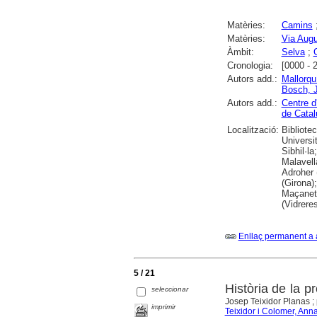
Matèries:
Camins
Matèries:
Via Aug
Àmbit:
Selva
;
Cronologia:
[0000 - 
Autors add.:
Mallorquí
Bosch, 
Autors add.:
Centre d
de Cata
Localització:
Bibliote
Universi
Sibhil·l
Malavell
Adroher 
(Girona)
Maçanet 
(Vidreres
Enllaç permanent a 
5 / 21
Història de la 
seleccionar
Josep Teixidor Planas ;
imprimir
Teixidor i Colomer, Ann