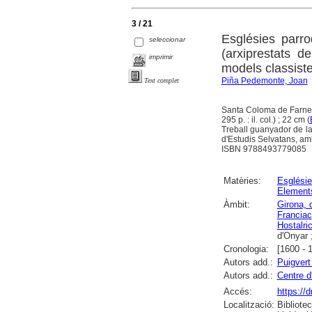
3 / 21
Esglésies parro
seleccionar
(arxiprestats d
imprimir
models classist
Piña Pedemonte, Joan
Text complet
Santa Coloma de Farner
295 p. : il. col.) ; 22 cm (
Treball guanyador de l
d'Estudis Selvatans, amb
ISBN 9788493779085
Matèries:
Esglésie
Elements
Àmbit:
Girona, 
Franciac
Hostalri
d'Onyar 
Cronologia:
[1600 - 
Autors add.:
Puigvert
Autors add.:
Centre d
Accés:
https:/
Localització:
Bibliote