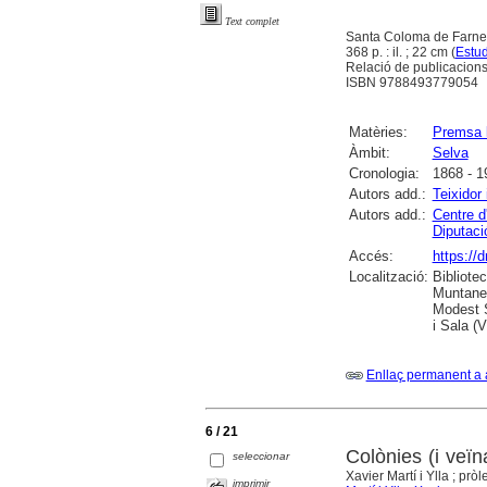
Text complet
Santa Coloma de Farner
368 p. : il. ; 22 cm (
Estud
Relació de publicacions 
ISBN 9788493779054
Matèries:
Premsa 
Àmbit:
Selva
Cronologia:
1868 - 1
Autors add.:
Teixidor
Autors add.:
Centre d
Diputaci
Accés:
https:/
Localització:
Bibliotec
Muntaner
Modest S
i Sala (
Enllaç permanent a 
6 / 21
Colònies (i veïn
seleccionar
Xavier Martí i Ylla ; pr
imprimir