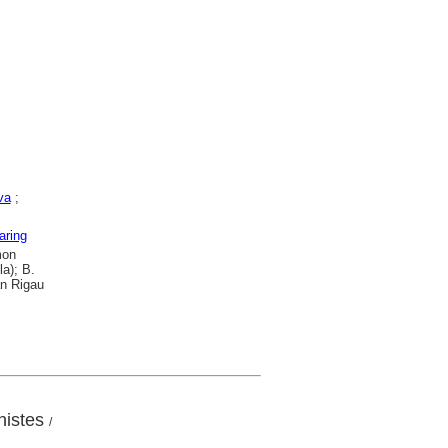
va
;
aring
mon
a); B.
an Rigau
nistes
/