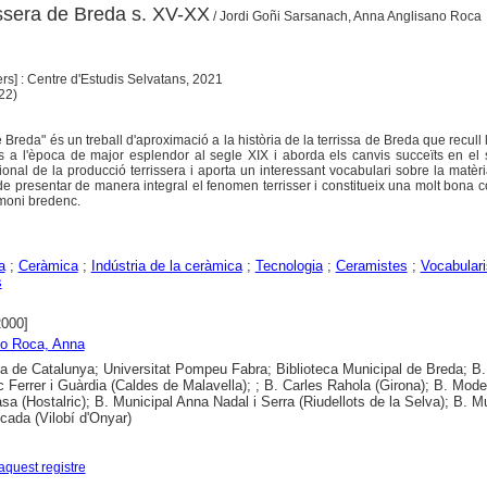
issera de Breda s. XV-XX
/ Jordi Goñi Sarsanach, Anna Anglisano Roca
s] : Centre d'Estudis Selvatans, 2021
 22)
e Breda" és un treball d'aproximació a la història de la terrissa de Breda que recull l
ns a l'època de major esplendor al segle XIX i aborda els canvis succeïts en el
ional de la producció terrissera i aporta un interessant vocabulari sobre la matèr
de presentar de manera integral el fenomen terrisser i constitueix una molt bona c
imoni bredenc.
a
;
Ceràmica
;
Indústria de la ceràmica
;
Tecnologia
;
Ceramistes
;
Vocabulari
s
2000]
no Roca, Anna
ca de Catalunya; Universitat Pompeu Fabra; Biblioteca Municipal de Breda; B.
 Ferrer i Guàrdia (Caldes de Malavella); ; B. Carles Rahola (Girona); B. Mod
sa (Hostalric); B. Municipal Anna Nadal i Serra (Riudellots de la Selva); B. M
ada (Vilobí d'Onyar)
aquest registre