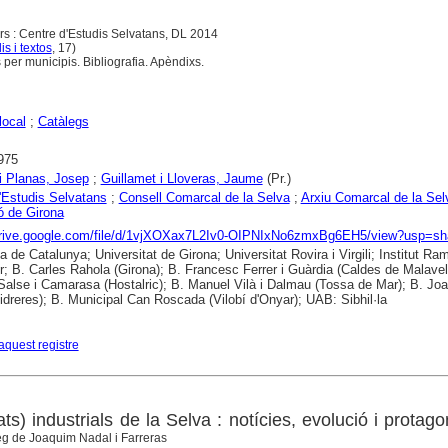
s : Centre d'Estudis Selvatans, DL 2014
is i textos
, 17)
per municipis. Bibliografia. Apèndixs.
local
;
Catàlegs
975
 i Planas, Josep
;
Guillamet i Lloveras, Jaume
(Pr.)
'Estudis Selvatans
;
Consell Comarcal de la Selva
;
Arxiu Comarcal de la Sel
ó de Girona
/drive.google.com/file/d/1vjXOXax7L2Iv0-OIPNIxNo6zmxBg6EH5/view?usp=sh
a de Catalunya; Universitat de Girona; Universitat Rovira i Virgili; Institut Ra
; B. Carles Rahola (Girona); B. Francesc Ferrer i Guàrdia (Caldes de Malavell
alse i Camarasa (Hostalric); B. Manuel Vilà i Dalmau (Tossa de Mar); B. Jo
Vidreres); B. Municipal Can Roscada (Vilobí d'Onyar); UAB: Sibhil·la
aquest registre
ats) industrials de la Selva : notícies, evolució i protago
òleg de Joaquim Nadal i Farreras