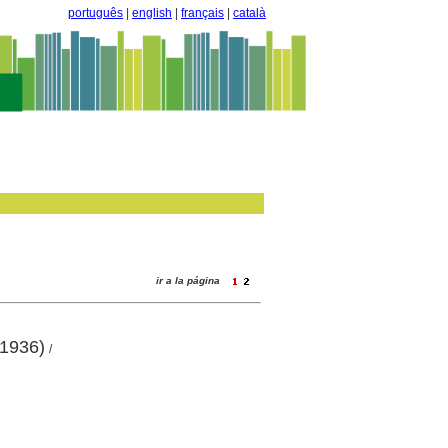
português
|
english
|
français
|
català
ir a la página
-1936)
/