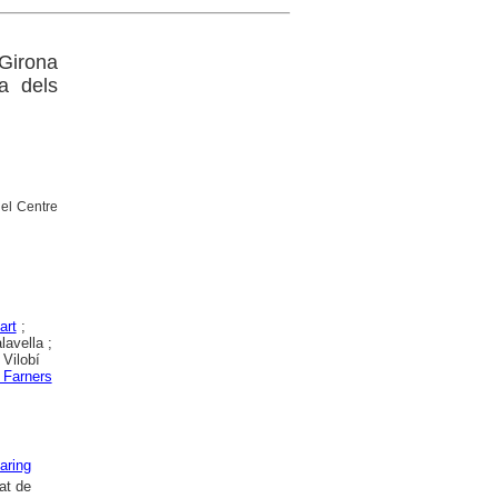
 Girona
da dels
 el Centre
art
;
avella ;
 Vilobí
 Farners
aring
at de