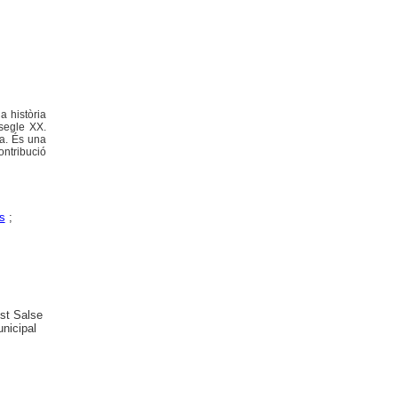
a història
 segle XX.
ia. És una
ontribució
s
;
est Salse
unicipal