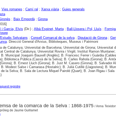
;
Vies romanes
;
Camí ral
;
Xarxa viària
;
Guies generals
usta
Gironès
;
Baix Empordà
;
Girona
2016]
 i Garcia, Elvis
(Dir.) ;
Albà Espinet, Marta
;
Ball-Llosera i Pol, Lluís
;
Formiga
Josep
'Estudis Selvatans
;
Consell Comarcal de la selva
;
Diputació de Girona
;
Gen
lunya
. Direcció General d'Arxius, Biblioteques, Museus i Patrimoni
ca de Catalunya; Universitat de Barcelona; Universitat de Girona; Universitat d
tat Central de Catalunya; Universitat Rovira i Virgili; Institut Ramon Muntaner
a; B. Municipal Joaquim Bauxell (Anglès); B. Francesc Ferrer i Guàrdia (Calde
a); Biblioteca Pública (Cassà de la Selva); B. Carles Rahola (Girona); B. Antò
(Girona); B. Ernest Lluch (Girona); B. Just M. Casero (Girona); B. Salvador A
; B. Modest Salse i Camarasa (Hostalric); B. Julià Cutillé (Llagostera); B. Mun
de la Selva; B. Sala de Lectura Miquel Pairolé (Quart); B. Joan Rigau i Sala
)
aquest registre
premsa de la comarca de la Selva : 1868-1975
/ Anna Teixidor
 pròleg de Jaume Guillamet
a