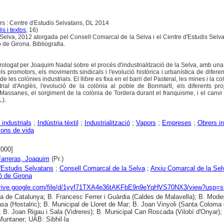
s : Centre d'Estudis Selvatans, DL 2014
is i textos
, 16)
Selva, 2012 atorgada pel Consell Comarcal de la Selva i el Centre d'Estudis Sel
 de Girona. Bibliografia.
rologat per Joaquim Nadal sobre el procés d'industrialització de la Selva, amb una
 promotors, els moviments sindicals i l'evolució històrica i urbanística de diferent
de les colònies industrials. El llibre es fixa en el barri del Pasteral, les mines i la col
trial d'Anglès, l'evolució de la colònia al poble de Bonmartí, els diferents pr
assanes, el sorgiment de la colònia de Tordera durant el franquisme, i el canv
L).
 industrials
;
Indústria tèxtil
;
Industrialització
;
Vapors
;
Empreses
;
Obrers in
ions de vida
2000]
Farreras, Joaquim
(Pr.)
'Estudis Selvatans
;
Consell Comarcal de la Selva
;
Arxiu Comarcal de la Sel
ó de Girona
/drive.google.com/file/d/1yyf71TXA4e36tAKFbE9n9eYqHVS70NX3/view?usp=s
ca de Catalunya; B. Francesc Ferrer i Guàrdia (Caldes de Malavella); B. Mode
sa (Hostalric); B. Municipal de Lloret de Mar; B. Joan Vinyoli (Santa Coloma
; B. Joan Rigau i Sala (Vidreres); B. Municipal Can Roscada (Vilobí d'Onyar); I
ntaner; UAB: Sibhil·la