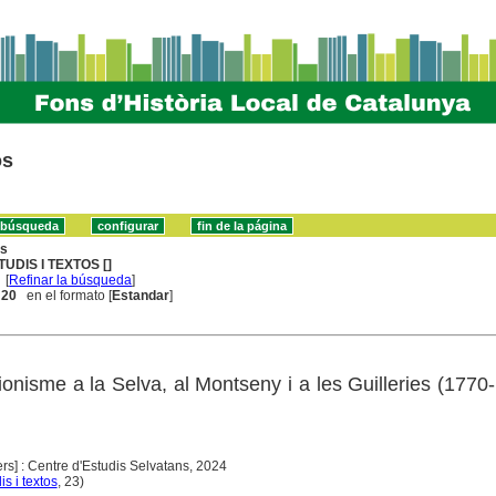
os
ns
TUDIS I TEXTOS []
[
Refinar la búsqueda
]
. 20
en el formato [
Estandar
]
ionisme a la Selva, al Montseny i a les Guilleries (1770
s] : Centre d'Estudis Selvatans, 2024
is i textos
, 23)