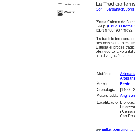
La Tradició terr
seleccionar
Goñi i Sarsanach, Jordi
imprimir
[Santa Coloma de Farner
144 p. (
Estudis i textos
,
ISBN 9788493779092
"La tradició terrissera d
des dels seus inicis fi
Estudia el procés tradic
obra que té la voluntat 
a la divulgació del patr
Matèries:
Artesani
Artesan
Àmbit:
Breda
Cronologia:
[1400 - 
Autors add.:
Anglisa
Localització:
Bibliote
Francesc
i Camara
Can Rosc
Enllaç permanent a 