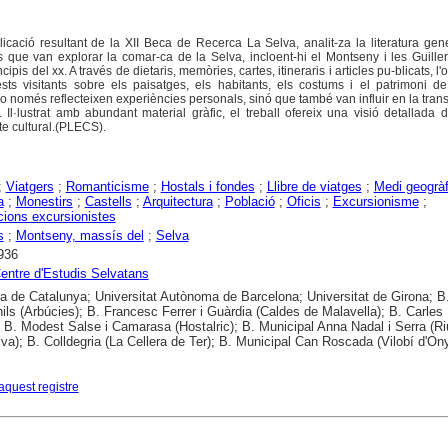
blicació resultant de la XII Beca de Recerca La Selva, analit-za la literatura ge
es que van explorar la comar-ca de la Selva, incloent-hi el Montseny i les Guiller
incipis del xx. A través de dietaris, memòries, cartes, itineraris i articles pu-blicats, l'
sts visitants sobre els paisatges, els habitants, els costums i el patrimoni d
 només reflecteixen experiències personals, sinó que també van influir en la tran
. Il·lustrat amb abundant material gràfic, el treball ofereix una visió detallada 
te cultural.(PLECS).
;
Viatgers
;
Romanticisme
;
Hostals i fondes
;
Llibre de viatges
;
Medi geogràf
a
;
Monestirs
;
Castells
;
Arquitectura
;
Població
;
Oficis
;
Excursionisme
;
ions excursionistes
s
;
Montseny, massís del
;
Selva
936
entre d'Estudis Selvatans
ca de Catalunya; Universitat Autònoma de Barcelona; Universitat de Girona; B
nils (Arbúcies); B. Francesc Ferrer i Guàrdia (Caldes de Malavella); B. Carles
; B. Modest Salse i Camarasa (Hostalric); B. Municipal Anna Nadal i Serra (Ri
lva); B. Colldegria (La Cellera de Ter); B. Municipal Can Roscada (Vilobí d'On
aquest registre