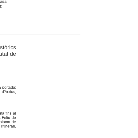
rasa
);
stòrics
utat de
a portada:
 d'Arxius,
ta fins al
t Feliu de
 Coloma de
itinerari,