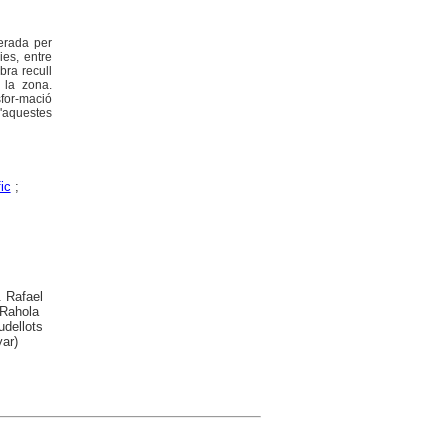
nerada per
ies, entre
obra recull
e la zona.
sfor-mació
d'aquestes
ic
;
. Rafael
 Rahola
udellots
yar)