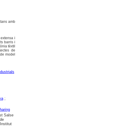
vatans amb
 extensa i
s barris i
ònia tèxtil
ojectes de
i de model
dustrials
va
;
haring
st Salse
 de
nstitut