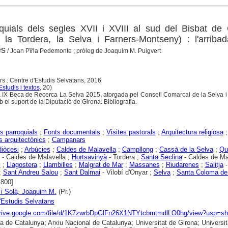
quials dels segles XVII i XVIII al sud del Bisbat de
e la Tordera, la Selva i Farners-Montseny) : l'arriba
es
/ Joan Pîña Pedemonte ; pròleg de Joaquim M. Puigvert
s : Centre d'Estudis Selvatans, 2016
Estudis i textos
, 20)
a IX Beca de Recerca La Selva 2015, atorgada pel Consell Comarcal de la Selva i
 el suport de la Diputació de Girona. Bibliografia.
s parroquials
;
Fonts documentals
;
Visites pastorals
;
Arquitectura religiosa
;
 arquitectònics
;
Campanars
diòcesi
;
Arbúcies
;
Caldes de Malavella
;
Campllong
;
Cassà de la Selva
;
Qu
- Caldes de Malavella ;
Hortsavinyà
- Tordera ;
Santa Seclina
- Caldes de Mal
c
;
Llagostera
;
Llambilles
;
Malgrat de Mar
;
Massanes
;
Riudarenes
;
Salitja
-
;
Sant Andreu Salou
;
Sant Dalmai
- Vilobí d'Onyar ;
Selva
;
Santa Coloma de
1800]
 i Solà, Joaquim M.
(Pr.)
'Estudis Selvatans
/drive.google.com/file/d/1K7zwrbDpGlFn26X1NTYtcbmtmdlLO0hg/view?usp=sh
ca de Catalunya; Arxiu Nacional de Catalunya; Universitat de Girona; Universit