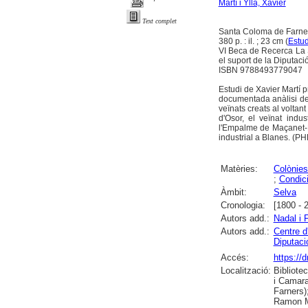
Martí i Ylla, Xavier
Text complet
Santa Coloma de Farner
380 p. : il. ; 23 cm (
Estud
VI Beca de Recerca La 
el suport de la Diputació
ISBN 9788493779047
Estudi de Xavier Martí p
documentada anàlisi dels
veïnats creats al voltant 
d'Osor, el veïnat indus
l'Empalme de Maçanet-M
industrial a Blanes. (PH
Matèries:
Colònies
;
Condic
Àmbit:
Selva
Cronologia:
[1800 - 
Autors add.:
Nadal i 
Autors add.:
Centre d
Diputaci
Accés:
https:/
Localització:
Bibliote
i Camara
Farners)
Ramon Mu