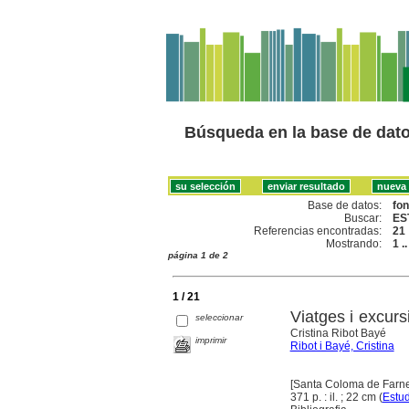
Búsqueda en la base de dat
Base de datos:
fo
Buscar:
ES
Referencias encontradas:
21
Mostrando:
1 .
página 1 de 2
1 / 21
Viatges i excurs
seleccionar
Cristina Ribot Bayé
imprimir
Ribot i Bayé, Cristina
[Santa Coloma de Farner
371 p. : il. ; 22 cm (
Estud