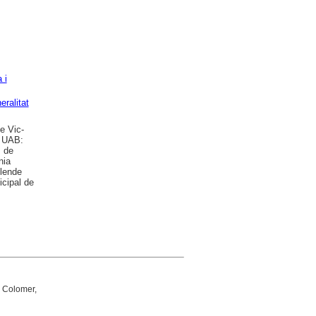
 i
eralitat
e Vic-
; UAB:
s de
nia
llende
icipal de
 Colomer,