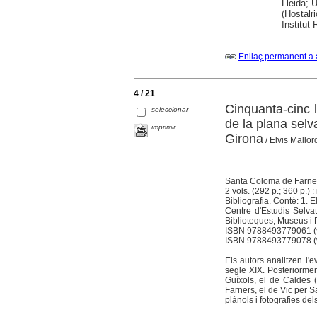
Lleida; 
(Hostalr
Institut
Enllaç permanent a 
4 / 21
Cinquanta-cinc l
seleccionar
de la plana selva
imprimir
Girona
/ Elvis Mallorq
Santa Coloma de Farner
2 vols. (292 p.; 360 p.) : 
Bibliografia. Conté: 1. E
Centre d'Estudis Selva
Biblioteques, Museus i 
ISBN 9788493779061 (v
ISBN 9788493779078 (v
Els autors analitzen l'
segle XIX. Posteriorment
Guíxols, el de Caldes 
Farners, el de Vic per S
plànols i fotografies del