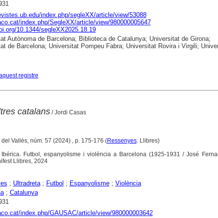
931
revistes.ub.edu/index.php/segleXX/article/view/53088
raco.cat/index.php/SegleXX/article/view/980000005647
doi.org/10.1344/segleXX2025.18.19
tat Autònoma de Barcelona; Biblioteca de Catalunya; Universitat de Girona;
tat de Barcelona; Universitat Pompeu Fabra; Universitat Rovira i Virgili; Univer
aquest registre
tres catalans
/ Jordi Casas
 del Vallès, núm. 57 (2024) , p. 175-176 (
Ressenyes
. Llibres)
a Ibérica. Futbol, espanyolisme i violència a Barcelona (1925-1931 / José Fern
fest Llibres, 2024
yes
;
Ultradreta
;
Futbol
;
Espanyolisme
;
Violència
na
;
Catalunya
931
raco.cat/index.php/GAUSAC/article/view/980000003642