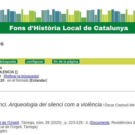
os
ns
OLENCIA []
0
[
Refinar la búsqueda
]
. 20
en el formato [
Estandar
]
enci. Arqueologia del silenci com a violència
/ Òscar Clarissó Me
l de l'Urgell
. Tàrrega, núm. 39 (2025) , p. 223-229 : il. (
Documents
. Residències 
cal de l'Urgell, Tàrrega)
glès.