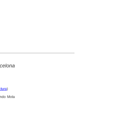
rcelona
ctura
)
nando Mota