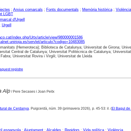
jectes
;
Arxius comarcals
;
Fonts documentals
;
Memòria històrica
;
Violènci
nt LGBT
marcal d'Urgell
;
Urgell
raco.cat/index.php/Urtx/article/view/980000001586
dialnet.unirioja.es/servlet/articulo?codigo=10483085
anitats (Hemeroteca); Biblioteca de Catalunya; Universitat de Girona; Unive
ersitat Central de Catalunya; Universitat Politècnica de Catalunya; Universitat
abra; Universitat Rovira i Virgili; Universitat de Lleida
aquest registre
a Alp
/ Pere Secases i Joan Peitx
ltural de Cerdanya
. Puigcerdà, núm. 39 (primavera 2026), p. 45-53: il. (
El Bagul de
vil espanyola
;
Ajuntament
;
Alcaldes
;
Regidors
;
Vida política
;
Violència