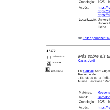
Cronologia:
1925 - 1
Accés:
https://
https://
https://
Localització:
Universi
Universi
Lleida
Enllaç permanent a 
4 / 170
Més sobre els ul
seleccionar
Casas, Jordi
imprimir
En:
Gausac
. Sant Cugat
Text complet
Ressenya de:
. Els ultres de la Peñ
Muñoz. Barcelona : Mani
Matèries:
Ressen
Àmbit:
Barcelo
Cronologia:
1925 - 1
Accés:
https://