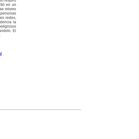
un respiro
rtió en un
ese mismo
a personas
es redes,
dencia la
peligrosos
ándolo. El
.
l