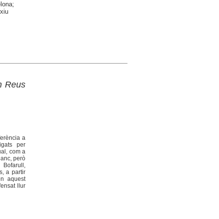
elona;
xiu
en Reus
ferència a
igats per
ual, com a
lanc, però
Bofarull,
, a partir
en aquest
ensat llur