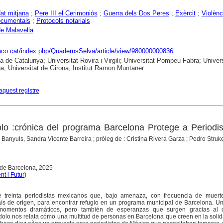
at mitjana
;
Pere III el Cerimoniós
;
Guerra dels Dos Peres
;
Exèrcit
;
Violènc
ocumentals
;
Protocols notarials
e Malavella
raco.cat/index.php/QuadernsSelva/article/view/980000000836
ca de Catalunya; Universitat Rovira i Virgili; Universitat Pompeu Fabra; Univers
a; Universitat de Girona; Institut Ramon Muntaner
aquest registre
lo :crónica del programa Barcelona Protege a Periodi
Banyuls, Sandra Vicente Barreira ; pròleg de : Cristina Rivera Garza ; Pedro Strukelj
 de Barcelona, 2025
t i Futur
)
de treinta periodistas mexicanos que, bajo amenaza, con frecuencia de muert
aís de origen, para encontrar refugio en un programa municipal de Barcelona. U
e momentos dramáticos, pero también de esperanzas que surgen gracias al 
dolo nos relata cómo una multitud de personas en Barcelona que creen en la soli