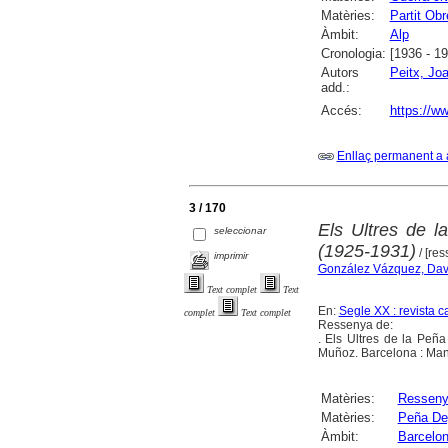
Matèries:
Partit Ob
Àmbit:
Alp
Cronologia:
[1936 - 1
Autors
Peitx, Jo
add.:
Accés:
https://ww
Enllaç permanent a 
3 / 170
Els Ultres de l
seleccionar
(1925-1931)
/ [re
imprimir
González Vázquez, Dav
Text complet
Text
En:
Segle XX : revista c
complet
Text complet
Ressenya de:
. Els Ultres de la Peñ
Muñoz. Barcelona : Man
Matèries:
Ressen
Matèries:
Peña Dep
Àmbit:
Barcelo