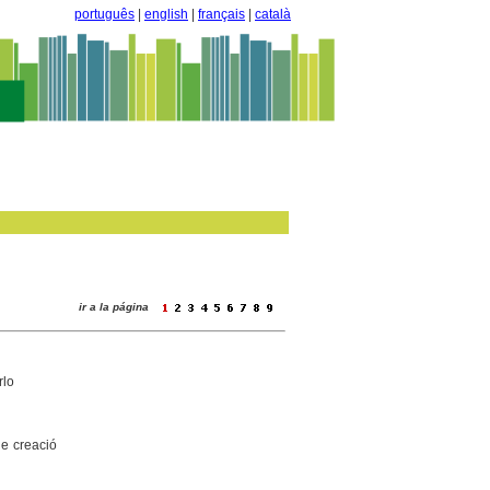
português
|
english
|
français
|
català
ir a la página
rlo
de creació