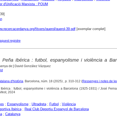
rer d'Unificació Marxista : POUM
939]
an
w.recercacerdanya.org/fitxers/querol/querol-39.pdf
[exemplar complet]
aquest registre
a Peña Ibérica : futbol, espanyolisme i violència a Ba
ssenya de:] David González Vázquez
id
atalana d'història
. Barcelona, núm. 18 (2025) , p. 310-312 (
Ressenyes i notes de le
a Ibérica : futbol, espanyolisme i violència a Barcelona (1925-1931) / José Fer
ifest, 2024
yes
;
Espanyolisme
;
Ultradreta
;
Futbol
;
Violència
ortiva Ibérica
;
Real Club Deportiu Espanyol de Barcelona
na
;
Catalunya