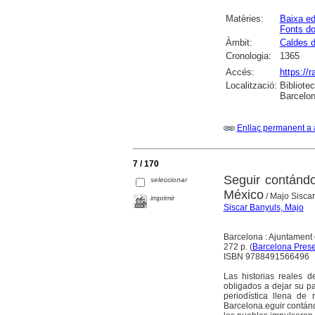
Matèries:
Baixa ed
Fonts d
Àmbit:
Caldes d
Cronologia:
1365
Accés:
https://
Localització:
Bibliote
Barcelon
Enllaç permanent a 
7 / 170
Seguir contándo
seleccionar
México
/ Majo Siscar 
imprimir
Siscar Banyuls, Majo
Barcelona : Ajuntament
272 p. (
Barcelona Presen
ISBN 9788491566496
Las historias reales 
obligados a dejar su p
periodística llena d
Barcelona.eguir contán