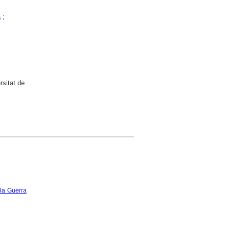
a
;
rsitat de
 la Guerra