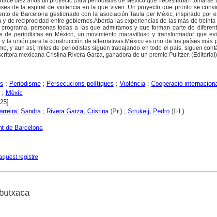
 hace diez años un proyecto para periodistas de México que necesitaban tomarse 
ses de la espiral de violencia en la que viven. Un proyecto que pronto se convi
nto de Barcelona gestionado con la asociación Taula per Mèxic, inspirado por 
sta y de reciprocidad entre gobiernos.Aborda las experiencias de las más de treint
 programa, personas todas a las que admiramos y que forman parte de diferent
es de periodistas en México, un movimiento maravilloso y transformador que evi
 y la unión para la construcción de alternativas.México es uno de los países más 
mo, y aun así, miles de periodistas siguen trabajando en todo el país, siguen cont
critora mexicana Cristina Rivera Garza, ganadora de un premio Pulitzer. (Editorial)
es
;
Periodisme
;
Persecucions polítiques
;
Violència
;
Cooperació internaciona
;
Mèxic
025]
arreira, Sandra
;
Rivera Garza, Cristina
(Pr.) ;
Strukelj, Pedro
(Il·l.)
t de Barcelona
aquest registre
butxaca