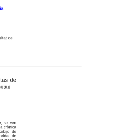
ia
;
itat de
stas de
 (Il.)]
e, se ven
na crònica
cobijo de
daridad de