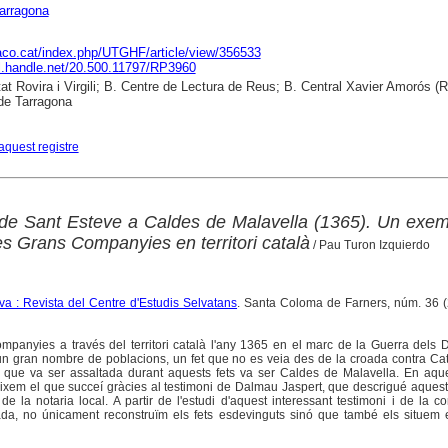
arragona
raco.cat/index.php/UTGHF/article/view/356533
dl.handle.net/20.500.11797/RP3960
tat Rovira i Virgili; B. Centre de Lectura de Reus; B. Central Xavier Amorós (R
de Tarragona
aquest registre
a de Sant Esteve a Caldes de Malavella (1365). Un exe
les Grans Companyies en territori català
/ Pau Turon Izquierdo
a : Revista del Centre d'Estudis Selvatans
. Santa Coloma de Farners, núm. 36 (
mpanyies a través del territori català l'any 1365 en el marc de la Guerra dels
un gran nombre de poblacions, un fet que no es veia des de la croada contra Ca
 que va ser assaltada durant aquests fets va ser Caldes de Malavella. En aque
neixem el que succeí gràcies al testimoni de Dalmau Jaspert, que descrigué aques
 la notaria local. A partir de l'estudi d'aquest interessant testimoni i de la c
tzada, no únicament reconstruïm els fets esdevinguts sinó que també els situem