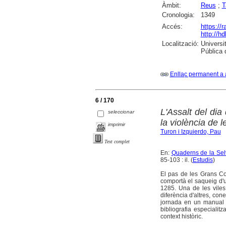
Àmbit:
Reus
;
T
Cronologia:
1349
Accés:
https://
http://h
Localització:
Universi
Pública 
Enllaç permanent a 
6 / 170
L'Assalt del di
seleccionar
la violència de 
imprimir
Turon i Izquierdo, Pau
Text complet
En:
Quaderns de la Selv
85-103 : il. (
Estudis
)
El pas de les Grans Co
comportà el saqueig d'
1285. Una de les viles
diferència d'altres, co
jornada en un manual de
bibliografia especiali
context històric.