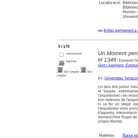
Localització:
Bibliote
Bibliote
Històric
Universit
Enllaç permanent a 
5 / 170
Un Moment penós
seleccionar
el 1349
/ Ezequiel G
imprimir
Gort i Juanpere, Ezequi
Text complet
Text
complet
En:
Universitas Tarracon
Un deis fets potser més 
la topada, extremamen
l'arquebisbe) i els reus
bon defensor de l'arqueb
hi va fer un afegit -b
l'arquebisbe volia pren
d'aquesta interpretaci
moment,Pere Roger de Bel
pròpia llibertat.
Matèries:
Baixa ed