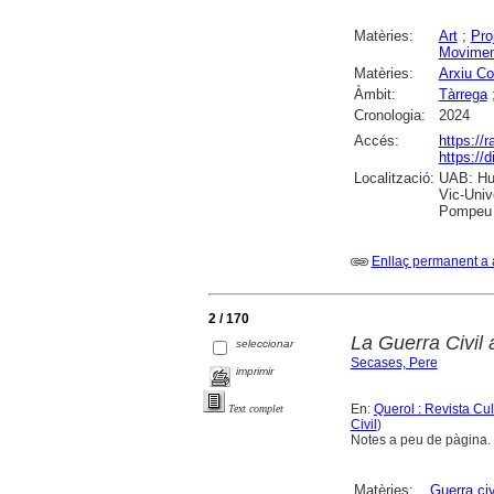
Matèries:
Art
;
Pro
Movime
Matèries:
Arxiu Co
Àmbit:
Tàrrega
Cronologia:
2024
Accés:
https://
https://
Localització:
UAB: Hum
Vic-Univ
Pompeu F
Enllaç permanent a 
2 / 170
La Guerra Civil 
seleccionar
Secases, Pere
imprimir
En:
Querol : Revista Cu
Text complet
Civil
)
Notes a peu de pàgina.
Matèries:
Guerra ci