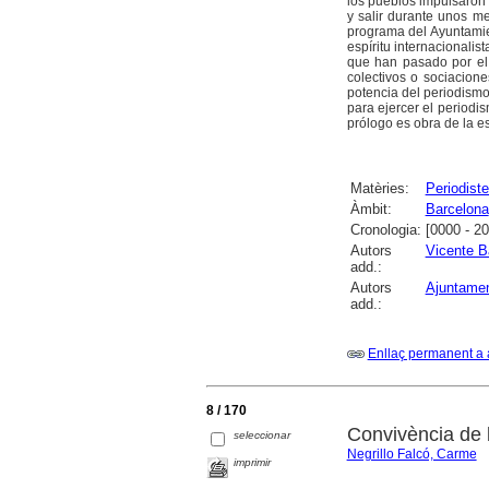
los pueblos impulsaron
y salir durante unos me
programa del Ayuntamie
espíritu internacionali
que han pasado por el
colectivos o sociacion
potencia del periodismo
para ejercer el periodis
prólogo es obra de la es
Matèries:
Periodist
Àmbit:
Barcelona
Cronologia:
[0000 - 2
Autors
Vicente B
add.:
Autors
Ajuntamen
add.:
Enllaç permanent a 
8 / 170
Convivència de 
seleccionar
Negrillo Falcó, Carme
imprimir