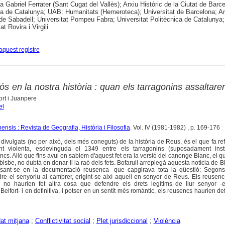
ca Gabriel Ferrater (Sant Cugat del Vallès); Arxiu Històric de la Ciutat de Barc
ca de Catalunya; UAB: Humanitats (Hemeroteca); Universitat de Barcelona; Ar
 de Sabadell; Universitat Pompeu Fabra; Universitat Politècnica de Catalunya;
at Rovira i Virgili
aquest registre
 en la nostra història : quan els tarragonins assaltar
ort i Juanpere
el
ensis : Revista de Geografia, Història i Filosofia
. Vol. IV (1981-1982) , p. 169-176
divulgats (no per això, deis més coneguts) de la història de Reus, és el que fa re
t violenta, esdevinguda el 1349 entre els tarragonins (suposadament inst
encs. Allò que fins avui en sabiem d'aquest fet era la versió del canonge Blanc, el q
isbe, no dubtà en donar-li la raó dels fets. Bofarull arreplegà aquesta notícia de B
asant-se en la documentació reusenca- que capgirava tota la qüestió: Segons 
dre el senyoriu al cambrer, erigint-se així aquell en senyor de Reus. Els reusencs
ó, no haurien fet altra cosa que defendre els drets legítims de llur senyor -
fort- i en definitiva, i potser en un sentit més romàntic, els reusencs haurien def
at mitjana
;
Conflictivitat social
;
Plet jurisdiccional
;
Violència