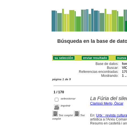
Búsqueda en la base de dat
Base de datos:
fo
Buscar:
VI
Referencias encontradas:
17
Mostrando:
1 .
página 1 de 9
1 / 170
La Fúria del sil
seleccionar
Clarissó Merlo, Òscar
imprimir
En:
Urtx : revista cultura
Text complet
Text
complet
artística a l'Arxiu Comar
Resums en castellà i an