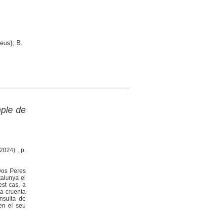
eus); B.
mple de
2024) , p.
 Dos Peres
talunya el
st cas, a
ta cruenta
onsulta de
 en el seu