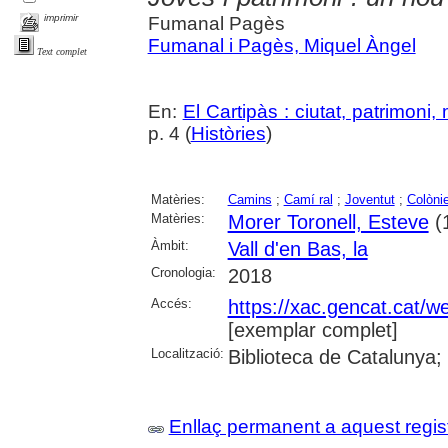
imprimir
Fumanal Pagès
Fumanal i Pagès, Miquel Àngel
Text complet
En:
El Cartipàs : ciutat, patrimoni
p. 4 (
Històries
)
Matèries:
Camins
;
Camí ral
;
Joventut
;
Colòni
Matèries:
Morer Toronell, Esteve
(
Àmbit:
Vall d'en Bas, la
Cronologia:
2018
Accés:
https://xac.gencat.cat/
[exemplar complet]
Localització:
Biblioteca de Catalunya;
Enllaç permanent a aquest regis