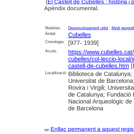
(
El Castell de Cubelles : història i 
Apèndix documental.
Matèries:
Desenvolupament urbà
;
Medi geogràf
Àmbit:
Cubelles
Cronologia:
[977- 1939]
Accés:
https://www.cubelles.cat/
cubelles/col-leccio-local/
castell-de-cubelles.htm
[
Localització:
Biblioteca de Catalunya;
Universitat de Barcelona;
Rovira i Virgili; Universi
de Catalunya; Fundació 
Nacional Arqueològic de T
de Barcelona
Enllaç permanent a aquest regis