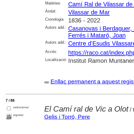
Matèries:
Camí Ral de Vilassar de
Àmbit:
Vilassar de Mar
Cronologia:
1836 - 2022
Autors add.:
Casanovas i Berdaguer, 
Ferrés i Mataró, Joan
Autors add.:
Centre d'Esudis Vilassa
Accés:
https://raco.cat/index.
Localització:
Institut Ramon Muntaner;
Enllaç permanent a aquest regis
7 / 86
El Camí ral de Vic a Olot
seleccionar
/ 
imprimir
Gelis i Torró, Pere