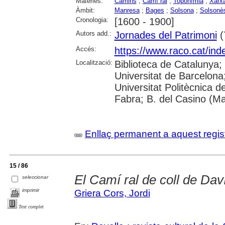
Matèries:
Camins
;
Camí ral
;
Toponímia
;
Xarxa
Àmbit:
Manresa
;
Bages
;
Solsona
;
Solsonè
Cronologia:
[1600 - 1900]
Autors add.:
Jornades del Patrimoni
(
Accés:
https://www.raco.cat/ind
Localització:
Biblioteca de Catalunya;
Universitat de Barcelona; 
Universitat Politècnica 
Fabra; B. del Casino (M
Enllaç permanent a aquest regis
15 / 86
El Camí ral de coll de Dav
seleccionar
imprimir
Griera Cors, Jordi
Text complet