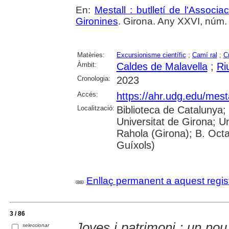
En:
Mestall : butlletí de l'Associ
Gironines
. Girona. Any XXVI, núm. 
Matèries:
Excursionisme científic
;
Camí ral
;
C
Àmbit:
Caldes de Malavella
;
Ri
Cronologia:
2023
Accés:
https://ahr.udg.edu/mest
Localització:
Biblioteca de Catalunya;
Universitat de Girona; U
Rahola (Girona); B. Octav
Guíxols)
Enllaç permanent a aquest regis
3 / 86
Joves i patrimoni : un nou
seleccionar