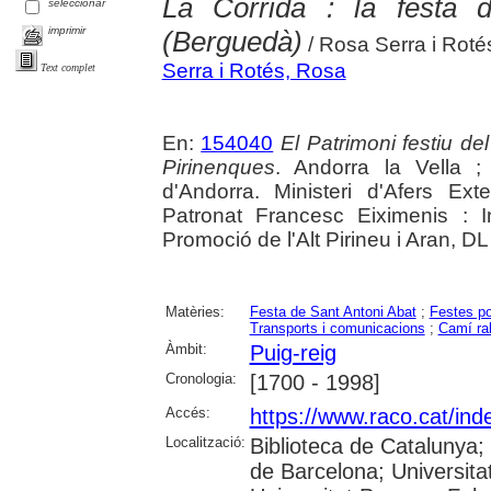
La Corrida : la festa 
seleccionar
imprimir
(Berguedà)
/ Rosa Serra i Roté
Serra i Rotés, Rosa
Text complet
En:
154040
El Patrimoni festiu de
Pirinenques
. Andorra la Vella 
d'Andorra. Ministeri d'Afers Exte
Patronat Francesc Eiximenis : I
Promoció de l'Alt Pirineu i Aran, DL 
Matèries:
Festa de Sant Antoni Abat
;
Festes po
Transports i comunicacions
;
Camí ra
Àmbit:
Puig-reig
Cronologia:
[1700 - 1998]
Accés:
https://www.raco.cat/ind
Localització:
Biblioteca de Catalunya;
de Barcelona; Universitat