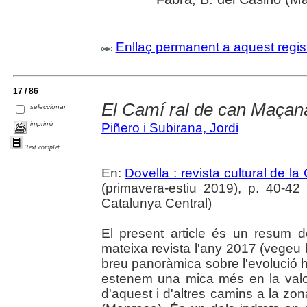
Enllaç permanent a aquest regis
17 / 86
El Camí ral de can Maçan
seleccionar
imprimir
Piñero i Subirana, Jordi
Text complet
En:
Dovella : revista cultural de l
(primavera-estiu 2019), p. 40-42 :
Catalunya Central)
El present article és un resum 
mateixa revista l'any 2017 (vegeu 
breu panoràmica sobre l'evolució 
estenem una mica més en la valo
d'aquest i d'altres camins a la zo