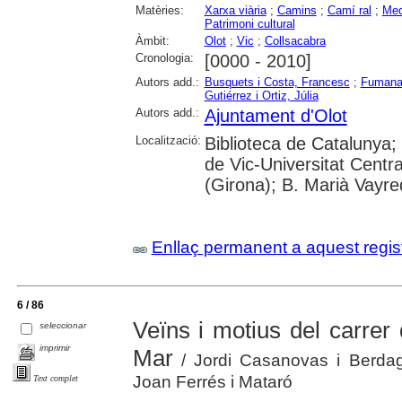
Matèries:
Xarxa viària
;
Camins
;
Camí ral
;
Med
Patrimoni cultural
Àmbit:
Olot
;
Vic
;
Collsacabra
Cronologia:
[0000 - 2010]
Autors add.:
Busquets i Costa, Francesc
;
Fumanal
Gutiérrez i Ortiz, Júlia
Autors add.:
Ajuntament d'Olot
Localització:
Biblioteca de Catalunya; 
de Vic-Universitat Centr
(Girona); B. Marià Vayred
Enllaç permanent a aquest regis
6 / 86
Veïns i motius del carrer
seleccionar
imprimir
Mar
/ Jordi Casanovas i Berdagu
Joan Ferrés i Mataró
Text complet