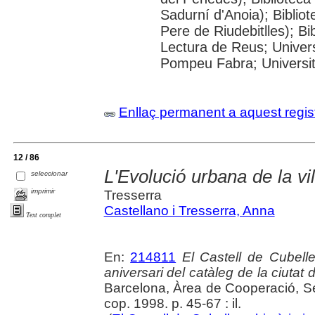
Sadurní d'Anoia); Biblio
Pere de Riudebitlles); B
Lectura de Reus; Univers
Pompeu Fabra; Universitat
Enllaç permanent a aquest regis
12 / 86
L'Evolució urbana de la vi
seleccionar
imprimir
Tresserra
Castellano i Tresserra, Anna
Text complet
En:
214811
El Castell de Cubelle
aniversari del catàleg de la ciutat
Barcelona, Àrea de Cooperació, Ser
cop. 1998. p. 45-67 : il.