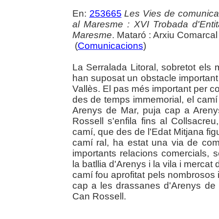
En:
253665
Les Vies de comunicaci
al Maresme : XVI Trobada d'Enti
Maresme
. Mataró : Arxiu Comarca
(
Comunicacions
)
La Serralada Litoral, sobretot els
han suposat un obstacle important 
Vallès. El pas més important per 
des de temps immemorial, el camí q
Arenys de Mar, puja cap a Aren
Rossell s'enfila fins al Collsacre
camí, que des de l'Edat Mitjana fi
camí ral, ha estat una via de com
importants relacions comercials, s
la batllia d'Arenys i la vila i mercat
camí fou aprofitat pels nombrosos i
cap a les drassanes d'Arenys de
Can Rossell.