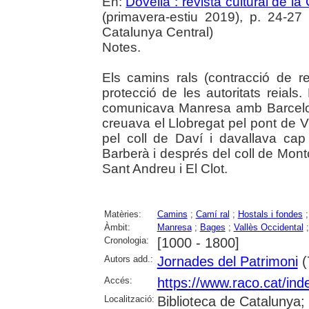
En:
Dovella : revista cultural de l
(primavera-estiu 2019), p. 24-27 :
Catalunya Central)
Notes.
Els camins rals (contracció de r
protecció de les autoritats reial
comunicava Manresa amb Barcelon
creuava el Llobregat pel pont de V
pel coll de Daví i davallava cap
Barberà i després del coll de Mon
Sant Andreu i El Clot.
Matèries:
Camins
;
Camí ral
;
Hostals i fondes
Àmbit:
Manresa
;
Bages
;
Vallès Occidental
Cronologia:
[1000 - 1800]
Autors add.:
Jornades del Patrimoni
(
Accés:
https://www.raco.cat/ind
Localització:
Biblioteca de Catalunya;