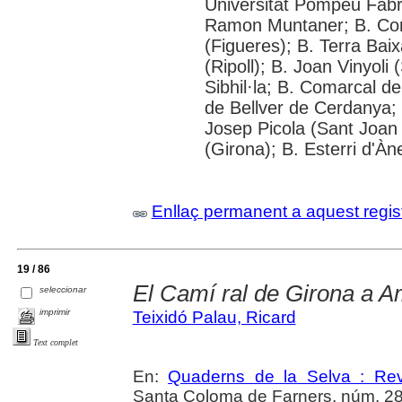
Universitat Pompeu Fabra; 
Ramon Muntaner; B. Com
(Figueres); B. Terra Bai
(Ripoll); B. Joan Vinyol
Sibhil·la; B. Comarcal de
de Bellver de Cerdanya; 
Josep Picola (Sant Joan
(Girona); B. Esterri d'À
Enllaç permanent a aquest regis
19 / 86
El Camí ral de Girona a A
seleccionar
imprimir
Teixidó Palau, Ricard
Text complet
En:
Quaderns de la Selva : Revi
Santa Coloma de Farners, núm. 28 (2