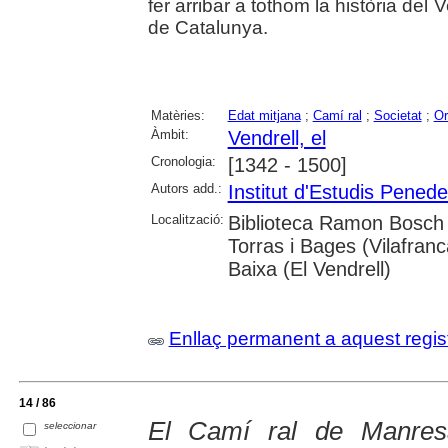
fer arribar a tothom la història del 
de Catalunya.
Matèries:
Edat mitjana
;
Camí ral
;
Societat
;
Or
Àmbit:
Vendrell, el
Cronologia:
[1342 - 1500]
Autors add.:
Institut d'Estudis Pened
Localització:
Biblioteca Ramon Bosch 
Torras i Bages (Vilafranc
Baixa (El Vendrell)
Enllaç permanent a aquest regis
14 / 86
El Camí ral de Manres
seleccionar