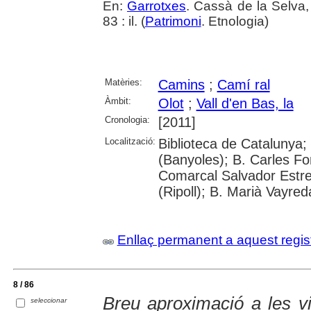
En:
Garrotxes
. Cassà de la Selva,
83 : il. (
Patrimoni
. Etnologia)
Matèries:
Camins
;
Camí ral
Àmbit:
Olot
;
Vall d'en Bas, la
Cronologia:
[2011]
Localització:
Biblioteca de Catalunya;
(Banyoles); B. Carles Fo
Comarcal Salvador Estre
(Ripoll); B. Marià Vayred
Enllaç permanent a aquest regis
8 / 86
Breu aproximació a les v
seleccionar