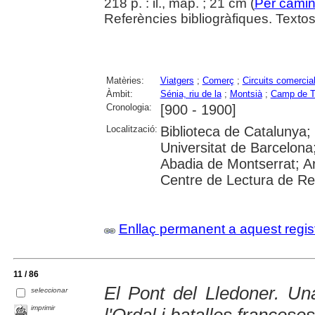
218 p. : il., map. ; 21 cm (
Per camin
Referències bibliogràfiques. Textos 
Matèries:
Viatgers
;
Comerç
;
Circuits comercia
Àmbit:
Sénia, riu de la
;
Montsià
;
Camp de T
Cronologia:
[900 - 1900]
Localització:
Biblioteca de Catalunya;
Universitat de Barcelona
Abadia de Montserrat; Ar
Centre de Lectura de R
Enllaç permanent a aquest regis
11 / 86
El Pont del Lledoner. Un
seleccionar
imprimir