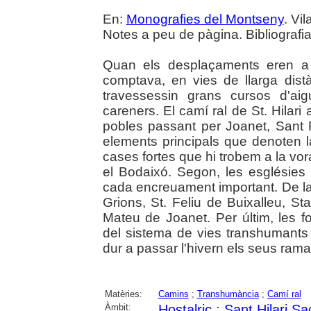
En:
Monografies del Montseny
. Vi
Notes a peu de pàgina. Bibliografia.
Quan els desplaçaments eren a 
comptava, en vies de llarga dist
travessessin grans cursos d'ai
careners. El camí ral de St. Hilari
pobles passant per Joanet, Sant F
elements principals que denoten l
cases fortes que hi trobem a la vora
el Bodaixó. Segon, les esglésies 
cada encreuament important. De la
Grions, St. Feliu de Buixalleu, St
Mateu de Joanet. Per últim, les f
del sistema de vies transhumants 
dur a passar l'hivern els seus rama
Matèries:
Camins
;
Transhumància
;
Camí ral
Àmbit:
Hostalric
;
Sant Hilari S