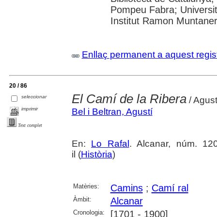
Pompeu Fabra; Universita
Institut Ramon Muntane
Enllaç permanent a aquest regis
20 / 86
El Camí de la Ribera
seleccionar
/ Agust
imprimir
Bel i Beltran, Agustí
Text complet
En:
Lo Rafal
. Alcanar, núm. 120
il (
Història
)
Matèries:
Camins
;
Camí ral
Àmbit:
Alcanar
Cronologia:
[1701 - 1900]