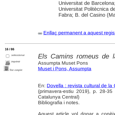
Universitat de Barcelona; 
Universitat Politècnica 
Fabra; B. del Casino (M
Enllaç permanent a aquest regis
16 / 86
Els Camins romeus de l
seleccionar
imprimir
Assumpta Muset Pons
Muset i Pons, Assumpta
Text complet
En:
Dovella : revista cultural de l
(primavera-estiu 2019), p. 28-35 :
Catalunya Central)
Bibliografia i notes.
Aquest article vol donar a conèixe