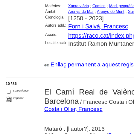
Matèries:
Xarxa viària
;
Camins
;
Medi geogràfi
Àmbit:
Arenys de Mar
;
Arenys de Munt
;
San
Cronologia:
[1250 - 2023]
Autors add.:
Forn i Salvà, Francesc
Accés:
https://raco.cat/index.
Localització:
Institut Ramon Muntaner;
Enllaç permanent a aquest regis
10 / 86
El Camí Real de Valènc
seleccionar
imprimir
Barcelona
/ Francesc Costa i Ol
Costa i Oller, Francesc
Mataró : [l'autor?], 2016