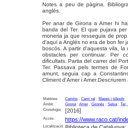
Notes a peu de pàgina. Bibliogra
anglès.
Per anar de Girona a Amer hi ha
banda del Ter. El que pujava per
moneria ja que resseguia de prop 
d'aquí a Anglès no era de bon fer 
boscós. A partir d'aquesta vila, la
obstacles per continuar. Per c
dificultats. Partia del carrer del Po
Ter. Passava pels termes de Fon
amunt, seguia cap a Constantins
Climent d'Amer i Amer.Descriurem 
Matèries:
Camins
;
Camí ral
;
Mapes i plànols
Àmbit:
Girona
;
Amer
;
Gironès
;
Selva
;
Ter, 
Cronologia:
[2016]
Accés:
https://www.raco.cat/in
Localització:
Biblioteca de Catalunya; U