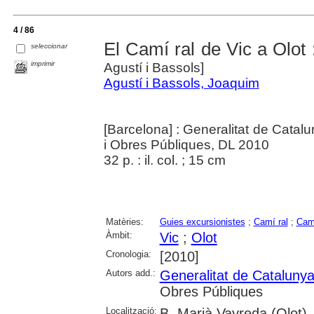
4 / 86
El Camí ral de Vic a Olot :
seleccionar
imprimir
Agustí i Bassols]
Agustí i Bassols, Joaquim
[Barcelona] : Generalitat de Catalu
i Obres Públiques, DL 2010
32 p. : il. col. ; 15 cm
Matèries:
Guies excursionistes
;
Camí ral
;
Cam
Àmbit:
Vic
;
Olot
Cronologia:
[2010]
Autors add.:
Generalitat de Cataluny
Obres Públiques
Localització:
B. Marià Vayreda (Olot)