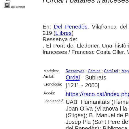
l'Ordal i batalles franceses
Text complet
En:
Del Penedès
. Vilafranca de
219 (
Llibres
)
Ressenya de:
. El Pont del Lledoner. Una històr
franceses / Francesc Costa Oller. M
Matèries:
Ressenyes
;
Camins
;
Camí ral
;
Mape
Àmbit:
Ordal
- Subirats
Cronologia:
[1211 - 2000]
Accés:
https://raco.cat/index.p
Localització:
UAB: Humanitats (Hemero
Joan Oliva (Vilanova i la
(Sitges); B. Manuel de P
Josep Pla (Sant Pere de 
del Penedès); Bibliotec