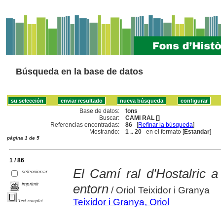
Búsqueda en la base de datos
Base de datos:
fons
Buscar:
CAMI RAL []
Referencias encontradas:
86
[
Refinar la búsqueda
]
Mostrando:
1 .. 20
en el formato [
Estandar
]
página 1 de 5
1 / 86
El Camí ral d'Hostalric a
seleccionar
imprimir
entorn
/ Oriol Teixidor i Granya
Teixidor i Granya, Oriol
Text complet