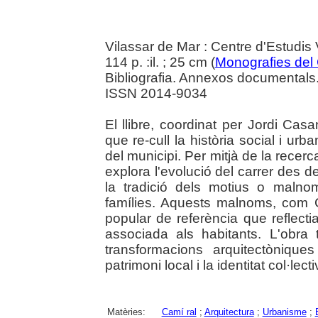
Vilassar de Mar : Centre d'Estudis
114 p. :il. ; 25 cm (
Monografies del
Bibliografia. Annexos documentals
ISSN 2014-9034
El llibre, coordinat per Jordi Ca
que re-cull la història social i u
del municipi. Per mitjà de la recerc
explora l'evolució del carrer des del
la tradició dels motius o malno
famílies. Aquests malnoms, com 
popular de referència que reflectia
associada als habitants. L'obra
transformacions arquitectòniques
patrimoni local i la identitat col·le
Matèries:
Camí ral
;
Arquitectura
;
Urbanisme
;