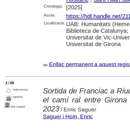
Cronologia:
[2025]
Accés:
https://hdl.handle.net/2
Localització:
UAB: Humanitats (Hemero
Biblioteca de Catalunya;
Universitat de Vic-Univer
Universitat de Girona
Enllaç permanent a aquest regis
2 / 86
Sortida de Franciac a Riud
seleccionar
imprimir
el camí ral entre Girona
2023
Text complet
/ Enric Saguer
Saguer i Hom, Enric