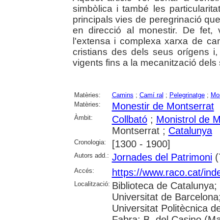
simbòlica i també les particularita
principals vies de peregrinació q
en direcció al monestir. De fet
l'extensa i complexa xarxa de c
cristians des dels seus orígens 
vigents fins a la mecanització dels
Matèries:
Camins
;
Camí ral
;
Pelegrinatge
;
Mon
Matèries:
Monestir de Montserrat
Àmbit:
Collbató
;
Monistrol de M
Montserrat ;
Catalunya
Cronologia:
[1300 - 1900]
Autors add.:
Jornades del Patrimoni
(
Accés:
https://www.raco.cat/ind
Localització:
Biblioteca de Catalunya;
Universitat de Barcelona; 
Universitat Politècnica 
Fabra; B. del Casino (M