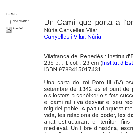
13 / 86
Un Camí que porta a l'or
seleccionar
imprimir
Núria Canyelles Vilar
Canyelles i Vilar, Núria
Vilafranca del Penedès : Institut 
238 p. : il. col. ; 23 cm (
Institut d'
ISBN 9788415017431
Una carta del rei Pere III (IV) 
setembre de 1342 és el punt de p
els lectors a conèixer els fets succe
el camí ral i va desviar el seu r
mig del poble. A partir d'aquest m
vida, les relacions de poder, les d
anat estructurant el territori fin
medieval. Un llibre d'història, esc