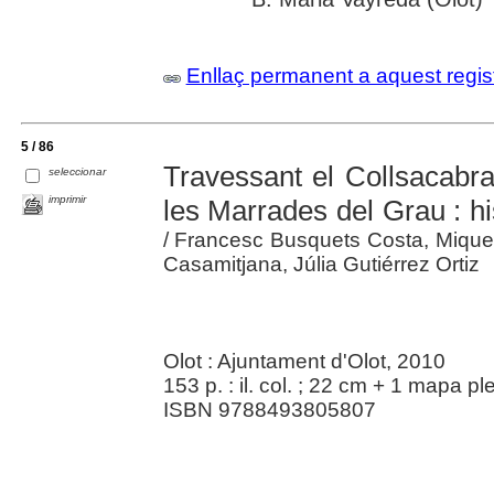
Enllaç permanent a aquest regis
5 / 86
Travessant el Collsacabra 
seleccionar
imprimir
les Marrades del Grau : hi
/ Francesc Busquets Costa, Miqu
Casamitjana, Júlia Gutiérrez Ortiz
Olot : Ajuntament d'Olot, 2010
153 p. : il. col. ; 22 cm + 1 mapa pl
ISBN 9788493805807