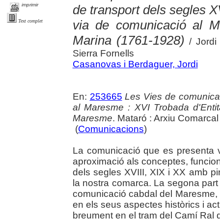
imprimir
de transport dels segles X
via de comunicació al 
Text complet
Marina (1761-1928)
/ Jordi
Sierra Fornells
Casanovas i Berdaguer, Jordi
En:
253665
Les Vies de comunicaci
al Maresme : XVI Trobada d'Enti
Maresme
. Mataró : Arxiu Comarca
(
Comunicacions
)
La comunicació que es presenta v
aproximació als conceptes, funcion
dels segles XVIII, XIX i XX amb p
la nostra comarca. La segona part 
comunicació cabdal del Maresme, 
en els seus aspectes històrics i ac
breument en el tram del Camí Ral de