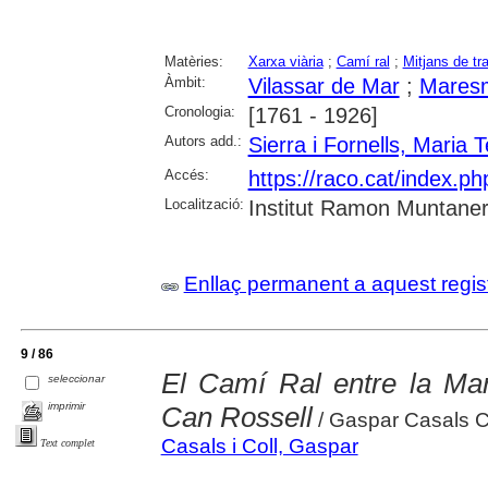
Matèries:
Xarxa viària
;
Camí ral
;
Mitjans de tr
Àmbit:
Vilassar de Mar
;
Mares
Cronologia:
[1761 - 1926]
Autors add.:
Sierra i Fornells, Maria 
Accés:
https://raco.cat/index.
Localització:
Institut Ramon Muntaner;
Enllaç permanent a aquest regis
9 / 86
El Camí Ral entre la Mar
seleccionar
imprimir
Can Rossell
/ Gaspar Casals C
Casals i Coll, Gaspar
Text complet