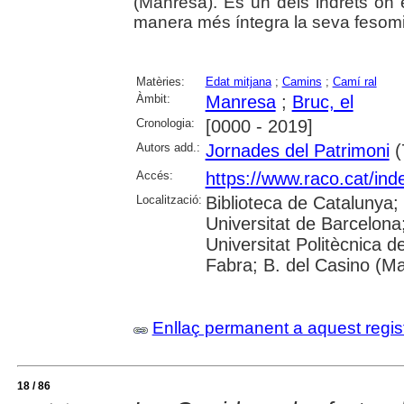
(Manresa). És un dels indrets on 
manera més íntegra la seva fesomia
Matèries:
Edat mitjana
;
Camins
;
Camí ral
Àmbit:
Manresa
;
Bruc, el
Cronologia:
[0000 - 2019]
Autors add.:
Jornades del Patrimoni
(
Accés:
https://www.raco.cat/ind
Localització:
Biblioteca de Catalunya;
Universitat de Barcelona; 
Universitat Politècnica 
Fabra; B. del Casino (M
Enllaç permanent a aquest regis
18 / 86