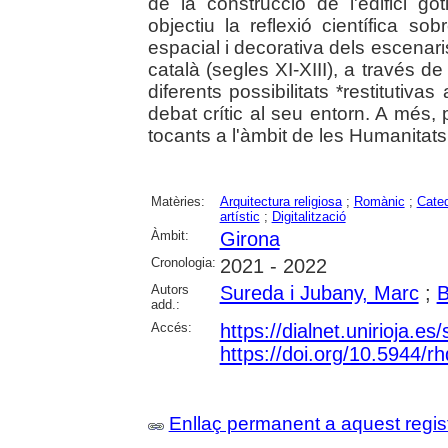
de la construcció de l'edifici gò
objectiu la reflexió científica sob
espacial i decorativa dels escenaris
català (segles XI-XIII), a través de
diferents possibilitats *restitutiva
debat crític al seu entorn. A més, 
tocants a l'àmbit de les Humanitats 
Matèries:
Arquitectura religiosa
;
Romànic
;
Cated
artístic
;
Digitalització
Àmbit:
Girona
Cronologia:
2021 - 2022
Autors
Sureda i Jubany, Marc
;
B
add.:
Accés:
https://dialnet.unirioja.e
https://doi.org/10.5944/r
Enllaç permanent a aquest regis