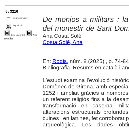
5 / 3216
De monjos a militars : la
seleccionar
imprimir
del monestir de Sant Dom
Ana Costa Solé
Text complet
Text
complet
Costa Solé, Ana
En:
Rodis
, núm. 8 (2025) , p. 74-84 :
Bibliografia. Resums en català i an
L'estudi examina l'evolució històri
Domènec de Girona, amb especial è
1252 i ampliat gràcies a nombro
un referent religiós fins a la desa
transformació en caserna mili
alteracions estructurals profunde
cuines i en latrines, fet corroborat 
arqueològica. Les dades obti