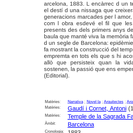
arcelona, 1883. L encàrrec d un 
el destí d una nissaga que creixer
generacions marcades per l amor, l
com l obra esdevé el fil que le
presents des dels primers anys de 
baula que manté viva la memòria f
d un segle de Barcelona: epidèmies
fa mostrant la construcció del te
empremta en tots els que s hi aco
allò que persisteix quan la vi
sostenen, la passió que ens empeny
(Editorial).
Matèries:
Narrativa
;
Novel·la
;
Arquitectes
;
Arq
Matèries:
Gaudí i Cornet, Antoni
(1
Matèries:
Temple de la Sagrada Fa
Àmbit:
Barcelona
Cronologia:
1883