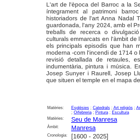
L'art de l'època del Barroc a la
íntegrament al patrimoni barro
historiadors de l'art Anna Nadal 
guardonada, l'any 2024, amb el P
treballs de recerca o divulgació
culturals emmarcats en l'àmbit de l
els principals episodis que han 
moderna -com l'incendi de 1714 o l
revisió detallada de retaules, escu
indumentària, pintura i música. En
Josep Sunyer i Raurell, Josep Llu
que situen el temple en el mapa del 
Matèries:
Esglésies
;
Catedrals
;
Art religiós
;
Ar
;
Orfebreria
;
Pintura
;
Escultura
Matèries:
Seu de Manresa
Àmbit:
Manresa
Cronologia:
[1600 - 2025]