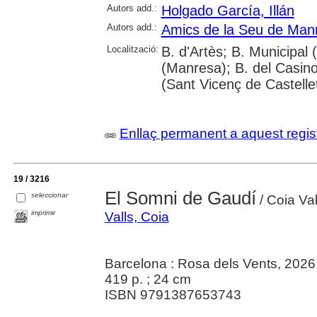
Autors add.:
Holgado García, Illán
Autors add.:
Amics de la Seu de Man
Localització:
B. d'Artès; B. Municipal
(Manresa); B. del Casin
(Sant Vicenç de Castelle
Enllaç permanent a aquest regis
19 / 3216
El Somni de Gaudí
seleccionar
/ Coia Val
imprimir
Valls, Coia
Barcelona : Rosa dels Vents, 2026
419 p. ; 24 cm
ISBN 9791387653743