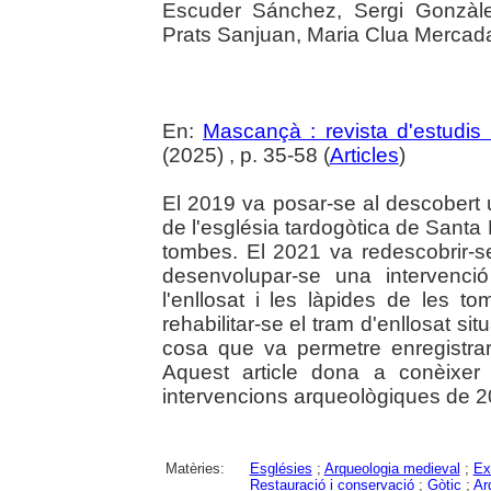
Escuder Sánchez, Sergi Gonzàle
Prats Sanjuan, Maria Clua Mercad
En:
Mascançà : revista d'estudis 
(2025) , p. 35-58 (
Articles
)
El 2019 va posar-se al descobert u
de l'església tardogòtica de Santa 
tombes. El 2021 va redescobrir-s
desenvolupar-se una intervenci
l'enllosat i les làpides de les 
rehabilitar-se el tram d'enllosat situ
cosa que va permetre enregistra
Aquest article dona a conèixer 
intervencions arqueològiques de 2
Matèries:
Esglésies
;
Arqueologia medieval
;
Ex
Restauració i conservació
;
Gòtic
;
Ar