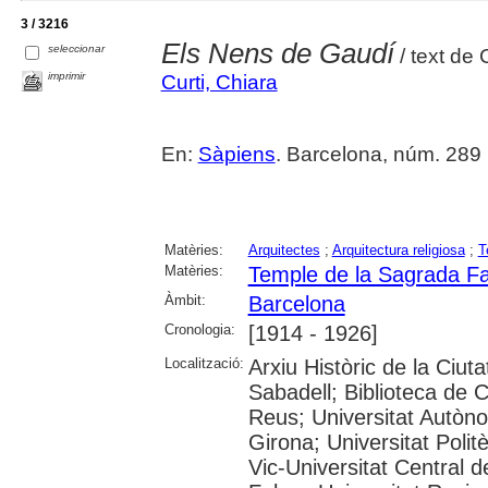
3 / 3216
Els Nens de Gaudí
seleccionar
/ text de 
imprimir
Curti, Chiara
En:
Sàpiens
. Barcelona, núm. 289 (
Matèries:
Arquitectes
;
Arquitectura religiosa
;
T
Matèries:
Temple de la Sagrada Fa
Àmbit:
Barcelona
Cronologia:
[1914 - 1926]
Localització:
Arxiu Històric de la Ciut
Sabadell; Biblioteca de 
Reus; Universitat Autòno
Girona; Universitat Polit
Vic-Universitat Central 