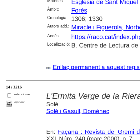
Matèries:
Església de Sant Miquel
Àmbit:
Forès
Cronologia:
1306; 1330
Autors add.:
Miracle i Figuerola, Norb
Accés:
https://raco.cat/index.p
Localització:
B. Centre de Lectura de
Enllaç permanent a aquest regis
14 / 3216
L'Ermita Verge de la Rier
seleccionar
imprimir
Solé
Solé i Gasull, Domènec
En:
Façana : Revista del Gremi 
XXI, Núm. 240 (març 2000), p. 7