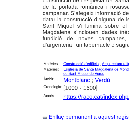
construcció de l'església de Sant
de la portada romànica i rosassa
campanar. S'afegeix informació de
datar la construcció d'alguna de l
Sant Miquel s'il·lumina sobre e
Magdalena s'inclouen dades inèdi
fundició de noves campanes, 
d'argenteria i un tabernacle o sagrar
Matèries:
Construcció d'edificis
;
Arquitectura reli
Matèries:
Església de Santa Magdalena de Mont
de Sant Miquel de Verdú
Àmbit:
Montblanc
;
Verdú
Cronologia:
[1000 - 1600]
Accés:
https://raco.cat/index.ph
Enllaç permanent a aquest regis