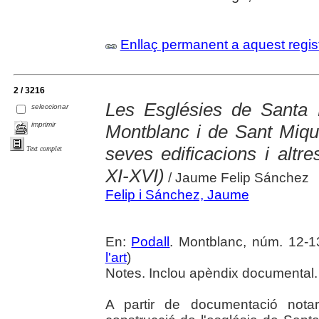
Enllaç permanent a aquest regis
2 / 3216
Les Esglésies de Santa
seleccionar
imprimir
Montblanc i de Sant Miqu
seves edificacions i altre
Text complet
XI-XVI)
/ Jaume Felip Sánchez
Felip i Sánchez, Jaume
En:
Podall
. Montblanc, núm. 12-13 
l'art
)
Notes. Inclou apèndix documental.
A partir de documentació notar