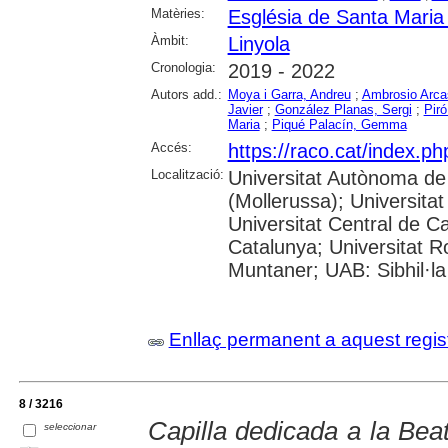
Matèries:
Església de Santa Maria 
Àmbit:
Linyola
Cronologia:
2019 - 2022
Autors add.:
Moya i Garra, Andreu
;
Ambrosio Arca
Javier
;
González Planas, Sergi
;
Piró
Maria
;
Piqué Palacín, Gemma
Accés:
https://raco.cat/index.
Localització:
Universitat Autònoma de
(Mollerussa); Universitat
Universitat Central de Ca
Catalunya; Universitat Rov
Muntaner; UAB: Sibhil·la
Enllaç permanent a aquest regis
8 / 3216
Capilla dedicada a la Bea
seleccionar