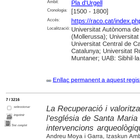
Àmbit:
Pla d'Urgell
Cronologia:
[1500 - 1800]
Accés:
https://raco.cat/index.
Localització:
Universitat Autònoma de
(Mollerussa); Universitat
Universitat Central de Ca
Catalunya; Universitat Rov
Muntaner; UAB: Sibhil·la
Enllaç permanent a aquest regis
7 / 3216
La Recuperació i valoritza
seleccionar
imprimir
l'església de Santa Maria 
intervencions arqueològi
Text complet
Andreu Moya i Garra, Izaskun Ambr