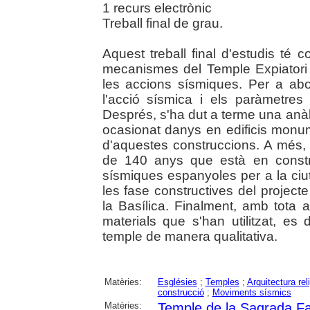
1 recurs electrònic
Treball final de grau.
Aquest treball final d'estudis té co
mecanismes del Temple Expiatori 
les accions sísmiques. Per a abo
l'acció sísmica i els paràmetres
Després, s'ha dut a terme una anàl
ocasionat danys en edificis monum
d'aquestes construccions. A més,
de 140 anys que està en constru
sísmiques espanyoles per a la ciu
les fase constructives del projec
la Basílica. Finalment, amb tota a
materials que s'han utilitzat, es
temple de manera qualitativa.
Matèries:
Esglésies
;
Temples
;
Arquitectura rel
construcció
;
Moviments sísmics
Matèries:
Temple de la Sagrada Fa