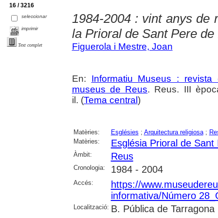
16 / 3216
1984-2004 : vint anys de 
seleccionar
imprimir
la Prioral de Sant Pere d
Figuerola i Mestre, Joan
Text complet
En:
Informatiu Museus : revista 
museus de Reus
. Reus. III èpo
il. (
Tema central
)
Matèries:
Esglésies
;
Arquitectura religiosa
;
Res
Matèries:
Església Prioral de San
Àmbit:
Reus
Cronologia:
1984 - 2004
Accés:
https://www.museudereus.c
informativa/Número 28
Localització:
B. Pública de Tarragona