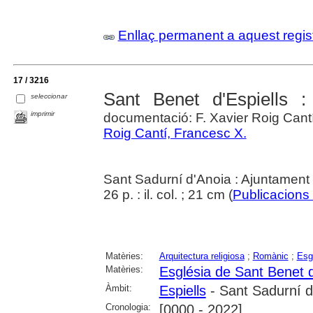
Enllaç permanent a aquest regis
17 / 3216
Sant Benet d'Espiells :
seleccionar
imprimir
documentació: F. Xavier Roig Cant
Roig Cantí, Francesc X.
Sant Sadurní d'Anoia : Ajuntament
26 p. : il. col. ; 21 cm (
Publicacions 
Matèries:
Arquitectura religiosa
;
Romànic
;
Esg
Matèries:
Església de Sant Benet d
Àmbit:
Espiells
- Sant Sadurní d
Cronologia:
[0000 - 2022]