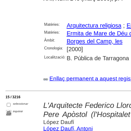
Matèries:
Arquitectura religiosa
;
E
Matèries:
Ermita de Mare de Déu d
Àmbit:
Borges del Camp, les
Cronologia:
[2000]
Localització:
B. Pública de Tarragona
Enllaç permanent a aquest regis
15 / 3216
L'Arquitecte Federico Llor
seleccionar
imprimir
Pere Apòstol (l'Hospitalet
López Daufí
López Daufí, Antoni