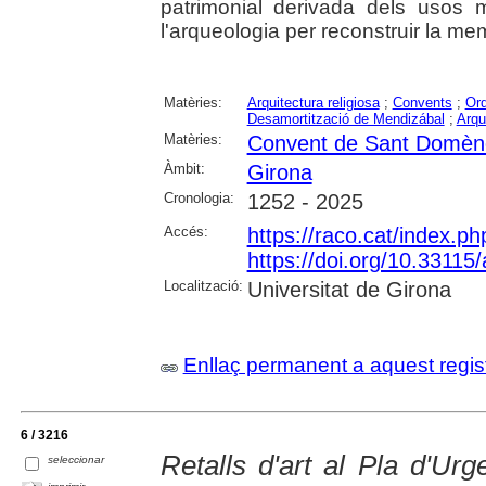
patrimonial derivada dels usos mi
l'arqueologia per reconstruir la me
Matèries:
Arquitectura religiosa
;
Convents
;
Ord
Desamortització de Mendizábal
;
Arqu
Matèries:
Convent de Sant Domèn
Àmbit:
Girona
Cronologia:
1252 - 2025
Accés:
https://raco.cat/index.
https://doi.org/10.3311
Localització:
Universitat de Girona
Enllaç permanent a aquest regis
6 / 3216
Retalls d'art al Pla d'Urge
seleccionar