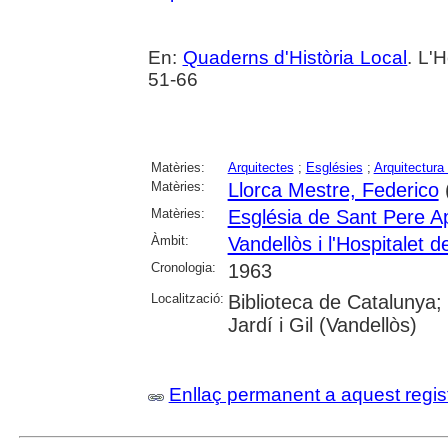
En:
Quaderns d'Història Local
. L'H
51-66
Matèries:
Arquitectes
;
Esglésies
;
Arquitectura 
Matèries:
Llorca Mestre, Federico
Matèries:
Església de Sant Pere Apò
Àmbit:
Vandellòs i l'Hospitalet de
Cronologia:
1963
Localització:
Biblioteca de Catalunya;
Jardí i Gil (Vandellòs)
Enllaç permanent a aquest regis