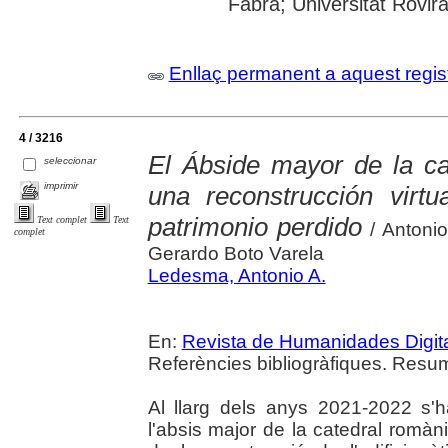
Fabra; Universitat Rovira i
Enllaç permanent a aquest regis
4 / 3216
El Ábside mayor de la ca
seleccionar
imprimir
una reconstrucción virtu
patrimonio perdido
Text complet
Text
/ Antoni
complet
Gerardo Boto Varela
Ledesma, Antonio A.
En:
Revista de Humanidades Digit
Referències bibliogràfiques. Resum
Al llarg dels anys 2021-2022 s'ha
l'absis major de la catedral rom