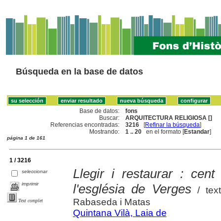
Búsqueda en la base de datos
Base de datos:
fons
Buscar:
ARQUITECTURA RELIGIOSA []
Referencias encontradas:
3216
[
Refinar la búsqueda
]
Mostrando:
1 .. 20
en el formato [
Estandar
]
página 1 de 161
1 / 3216
Llegir i restaurar : cent
seleccionar
imprimir
l'església de Verges
/ text
Rabaseda i Matas
Text complet
Quintana Vilà, Laia de