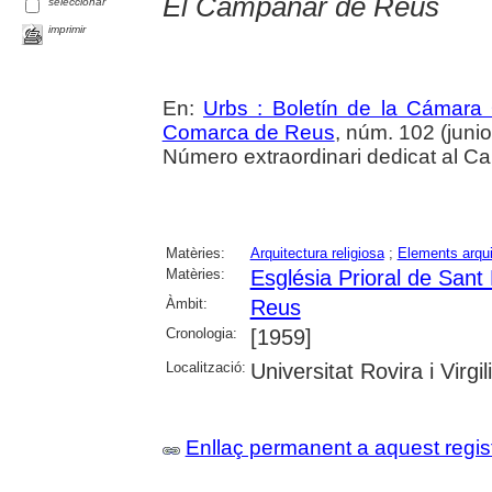
El Campanar de Reus
seleccionar
imprimir
En:
Urbs : Boletín de la Cámara 
Comarca de Reus
, núm. 102 (junio
Número extraordinari dedicat al 
Matèries:
Arquitectura religiosa
;
Elements arqui
Matèries:
Església Prioral de San
Àmbit:
Reus
Cronologia:
[1959]
Localització:
Universitat Rovira i Virg
Enllaç permanent a aquest regis