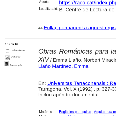
Accés:
https://raco.cat/index.p
Localització:
B. Centre de Lectura de
Enllaç permanent a aquest regis
13 / 3216
Obras Románicas para la 
seleccionar
imprimir
XIV
/ Emma Liaño, Norbert Miracl
Liaño Martínez, Emma
Text complet
En:
Universitas Tarraconensis : Rev
Tarragona. Vol. X (1992) , p. 327-3
Inclou apèndix documental.
Matèries:
Esglésies parroquials
;
Arquitectura re