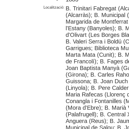
Localització:
B. Trinitari Fabregat (A
(Alcarràs); B. Municipal 
Margarida de Montferrat 
l'Estany (Banyoles); B. 
d'Olivart (Les Borges Bl
B. Valeri Serra i Boldú (C
Garrigues; Biblioteca Mu
Marta Mata (Cunit); B.
de Francolí); B. Fages d
Joan Baptista Manyà (Ga
(Girona); B. Carles Rahol
Guissona; B. Joan Duch 
(Linyola); B. Pere Calde
Maria Rafecas (Llorenç 
Conangla i Fontanilles (
(Mora d'Ebre); B. Marià 
(Palafrugell); B. Centra
Anguera (Reus); B. Jaum
Municipal de Salou; B. J