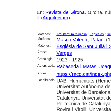
En:
Revista de Girona
. Girona, nú
il. (
Arquitectura
)
Matèries:
Arquitectura religiosa
;
Esglésies
;
Re
Matèries:
Masó i Valentí, Rafael
(1
Matèries:
Església de Sant Julià i
Àmbit:
Verges
Cronologia:
1923 - 1925
Autors add.:
Rabaseda i Matas, Joaq
Accés:
https://raco.cat/index.p
Localització:
UAB: Humanitats (Hemer
Universitat Autònoma de
Universitat de Barcelona;
Catalunya; Universitat de
Politècnica de Catalunya
Rovira i Virgili; Universi