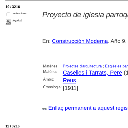
10 / 3216
Proyecto de iglesia parroq
seleccionar
imprimir
En:
Construcción Moderna
. Año 9,
Matèries:
Projectes d'arquitectura
;
Esglésies par
Matèries:
Caselles i Tarrats, Pere
(1
Àmbit:
Reus
Cronologia:
[1911]
Enllaç permanent a aquest regis
11 / 3216