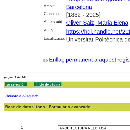
Àmbit:
Barcelona
Cronologia:
[1882 - 2025]
Autors add.:
Oliver Saiz, Maria Elena
Accés:
https://hdl.handle.net/2
Localització:
Universitat Politècnica 
Enllaç permanent a aquest regis
página 1 de 161
Refinar la búsqueda
Base de datos
fons : Formulario avanzado
Buscar:
1