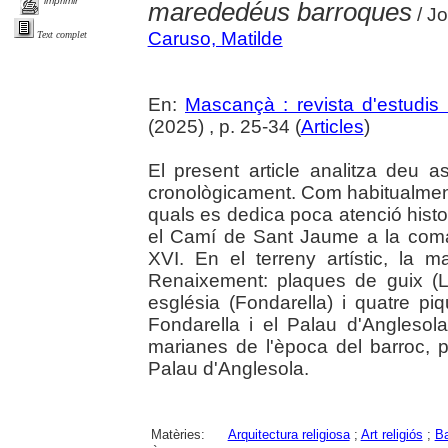
imprimir
marededéus barroques
/ J
Caruso, Matilde
Text complet
En:
Mascançà : revista d'estudis 
(2025) , p. 25-34 (
Articles
)
El present article analitza deu as
cronològicament. Com habitualment,
quals es dedica poca atenció histor
el Camí de Sant Jaume a la coma
XVI. En el terreny artístic, la 
Renaixement: plaques de guix (Li
església (Fondarella) i quatre piq
Fondarella i el Palau d'Anglesol
marianes de l'època del barroc, p
Palau d'Anglesola.
Matèries:
Arquitectura religiosa
;
Art religiós
;
Ba