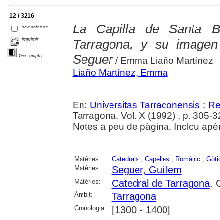
12 / 3216
La Capilla de Santa B
seleccionar
imprimir
Tarragona, y su imagen t
Seguer
Text complet
/ Emma Liaño Martínez
Liaño Martínez, Emma
En:
Universitas Tarraconensis : Rev
Tarragona. Vol. X (1992) , p. 305-325
Notes a peu de pàgina. Inclou apè
Matèries:
Catedrals
;
Capelles
;
Romànic
;
Gòti
Matèries:
Seguer, Guillem
Matèries:
Catedral de Tarragona
. 
Àmbit:
Tarragona
Cronologia:
[1300 - 1400]