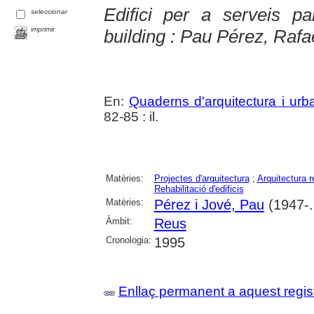
Edifici per a serveis pa
seleccionar
imprimir
building : Pau Pérez, Rafa
En:
Quaderns d'arquitectura i ur
82-85 : il.
Matèries:
Projectes d'arquitectura
;
Arquitectura r
Rehabilitació d'edificis
Matèries:
Pérez i Jové, Pau
(1947-..
Àmbit:
Reus
Cronologia:
1995
Enllaç permanent a aquest regis