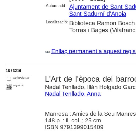
Autors add.:
Ajuntament de Sant Sadu
Sant Sadurní d'Anoia
Localització:
Biblioteca Ramon Bosch 
Torras i Bages (Vilafran
Enllaç permanent a aquest regis
18 / 3216
L'Art de l'època del barr
seleccionar
imprimir
Nadal Tenllado, Illán Holgado Garc
Nadal Tenllado, Anna
Manresa : Amics de la Seu Manresa
148 p. : il. col. ; 25 cm
ISBN 9791399015409