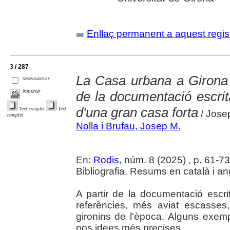
Enllaç permanent a aquest regis
3 / 287
La Casa urbana a Girona d
seleccionar
imprimir
de la documentació escrita
d'una gran casa forta
Text complet
Text
/ Josep
complet
Nolla i Brufau, Josep M.
En:
Rodis
, núm. 8 (2025) , p. 61-73 :
Bibliografia. Resums en català i an
A partir de la documentació escri
referències, més aviat escasses,
gironins de l'època. Alguns exe
nos idees més precises.