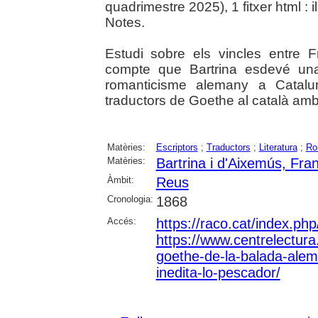
quadrimestre 2025), 1 fitxer html : il
Notes.
Estudi sobre els vincles entre F
compte que Bartrina esdevé una 
romanticisme alemany a Catalu
traductors de Goethe al català amb
Matèries:
Escriptors
;
Traductors
;
Literatura
;
Ro
Matèries:
Bartrina i d'Aixemús, Fra
Àmbit:
Reus
Cronologia:
1868
Accés:
https://raco.cat/index.p
https://www.centrelectura.c
goethe-de-la-balada-alem
inedita-lo-pescador/