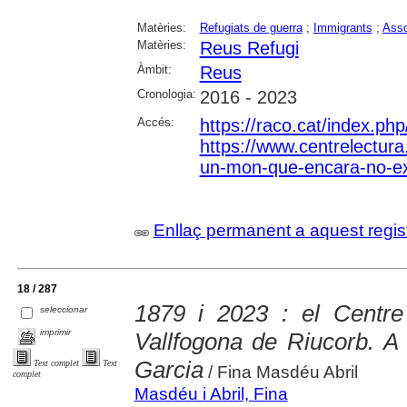
Matèries:
Refugiats de guerra
;
Immigrants
;
Asso
Matèries:
Reus Refugi
Àmbit:
Reus
Cronologia:
2016 - 2023
Accés:
https://raco.cat/index.ph
https://www.centrelectura.
un-mon-que-encara-no-exi
Enllaç permanent a aquest regis
18 / 287
1879 i 2023 : el Centre
seleccionar
imprimir
Vallfogona de Riucorb. A
Garcia
Text complet
Text
/ Fina Masdéu Abril
complet
Masdéu i Abril, Fina