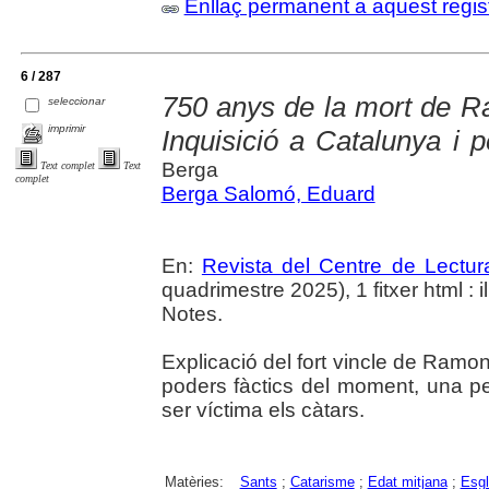
Enllaç permanent a aquest regis
6 / 287
750 anys de la mort de Ra
seleccionar
imprimir
Inquisició a Catalunya i 
Berga
Text complet
Text
complet
Berga Salomó, Eduard
En:
Revista del Centre de Lectu
quadrimestre 2025), 1 fitxer html : il
Notes.
Explicació del fort vincle de Ramon
poders fàctics del moment, una pe
ser víctima els càtars.
Matèries:
Sants
;
Catarisme
;
Edat mitjana
;
Esgl