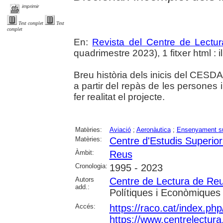
imprimir
Text complet
Text
complet
En:
Revista del Centre de Lectu
quadrimestre 2023), 1 fitxer html : il
Breu història dels inicis del CESDA
a partir del repàs de les persones i
fer realitat el projecte.
Matèries:
Aviació
;
Aeronàutica
;
Ensenyament su
Matèries:
Centre d'Estudis Superior
Àmbit:
Reus
Cronologia:
1995 - 2023
Autors
Centre de Lectura de Re
add.:
Polítiques i Econòmiques
Accés:
https://raco.cat/index.ph
https://www.centrelectura.c