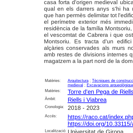
casa forta d'origen medieval ubica
qual en els darrers anys s'hi ha 
que han permès delimitar tot l'edifi
el perímetre exterior més immedia
residència de la família Montsoriu
el vescomtat de Cabrera i que oste
Montsoriu. Es tracta d'un edifi
alçàries conservades als murs n
amb restes de divisions internes 
magatzem a la part nord de la domus
Matèries:
Arquitectura
;
Tècniques de construcc
medieval
;
Excavacions arqueològiqu
Matèries:
Torre d'en Pega de Riells
Àmbit:
Riells i Viabrea
Cronologia:
2018 - 2023
Accés:
https://raco.cat/index.
https://doi.org/10.3311
Localització:
Universitat de Girona