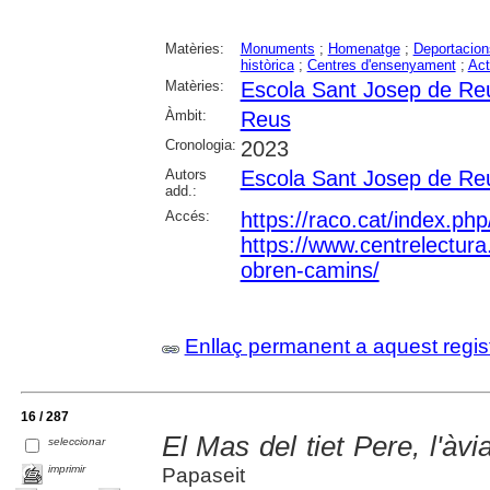
Matèries:
Monuments
;
Homenatge
;
Deportacion
històrica
;
Centres d'ensenyament
;
Act
Matèries:
Escola Sant Josep de Re
Àmbit:
Reus
Cronologia:
2023
Autors
Escola Sant Josep de Re
add.:
Accés:
https://raco.cat/index.ph
https://www.centrelectura.
obren-camins/
Enllaç permanent a aquest regis
16 / 287
El Mas del tiet Pere, l'àvi
seleccionar
imprimir
Papaseit