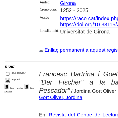
Àmbit:
Girona
Cronologia:
1252 - 2025
Accés:
https://raco.cat/index.
https://doi.org/10.3311
Localització:
Universitat de Girona
Enllaç permanent a aquest regis
5 / 287
Francesc Bartrina i Goe
seleccionar
imprimir
"Der Fischer" a la ba
Pescador"
Text complet
Text
/ Jordina Gort Oliver
complet
Gort Oliver, Jordina
En:
Revista del Centre de Lectu