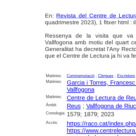
En:
Revista del Centre de Lectu
quadrimestre 2023), 1 fitxer html : il
Ressenya de la visita que va 
Vallfogona amb motiu del quart ce
Generalitat ha decretat l'Any Rector
que el Centre de Lectura ja hi va fe
Matèries:
Commemoració
;
Clergues
;
Escriptors
Matèries:
Garcia i Torres, Francesc
Vallfogona
Matèries:
Centre de Lectura de Re
Àmbit:
Reus
;
Vallfogona de Riu
Cronologia:
1579; 1879; 2023
Accés:
https://raco.cat/index.ph
https://www.centrelectura.