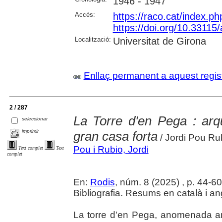
1946 - 1947
Accés:
https://raco.cat/index.
https://doi.org/10.3311
Localització:
Universitat de Girona
Enllaç permanent a aquest regis
2 / 287
La Torre d'en Pega : arqu
seleccionar
imprimir
gran casa forta
/ Jordi Pou Ru
Pou i Rubio, Jordi
Text complet
Text
complet
En:
Rodis
, núm. 8 (2025) , p. 44-60 :
Bibliografia. Resums en català i an
La torre d'en Pega, anomenada a