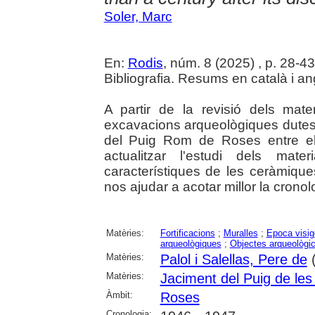
Soler, Marc
En:
Rodis
, núm. 8 (2025) , p. 28-43 :
Bibliografia. Resums en català i an
A partir de la revisió dels mate
excavacions arqueològiques dutes 
del Puig Rom de Roses entre el
actualitzar l'estudi dels mater
característiques de les ceràmiques
nos ajudar a acotar millor la cronol
Matèries:
Fortificacions
;
Muralles
;
Epoca visig
arqueològiques
;
Objectes arqueològi
Matèries:
Palol i Salellas, Pere de
(
Matèries:
Jaciment del Puig de le
Àmbit:
Roses
Cronologia: