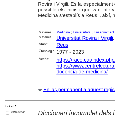
Rovira i Virgili. Es fa especialmen
possible els inicis i que van inter
Medicina s'establís a Reus i, així, 
Matèries:
Medicina
;
Universitats
;
Ensenyament 
Matèries:
Universitat Rovira i Virgili
Àmbit:
Reus
Cronologia:
1977 - 2023
Accés:
https://raco.cat/index.ph
https://www.centrelectura.
docencia-de-medicina/
Enllaç permanent a aquest regis
12 / 287
Diccionari incomplet dels
seleccionar