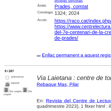
privilegis senyorials
Àmbit:
Prades, comtat
Cronologia:
1324; 2024
Accés:
https://raco.cat/index.ph
https://www.centrelectura
del-7e-centenari-de-la-c
de-prades/
Enllaç permanent a aquest regis
9 / 287
Via Laietana : centre de to
seleccionar
imprimir
Rebaque Mas, Pilar
Text complet
Text
complet
En:
Revista del Centre de Lectu
quadrimestre 2023), 1 fitxer html : il