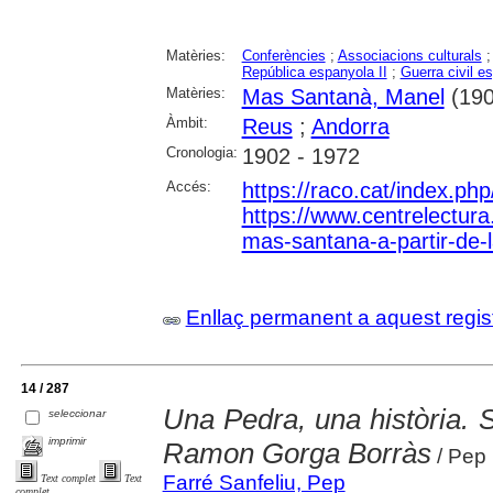
Matèries:
Conferències
;
Associacions culturals
República espanyola II
;
Guerra civil e
Matèries:
Mas Santanà, Manel
(190
Àmbit:
Reus
;
Andorra
Cronologia:
1902 - 1972
Accés:
https://raco.cat/index.ph
https://www.centrelectura
mas-santana-a-partir-de-la
Enllaç permanent a aquest regis
14 / 287
Una Pedra, una història. 
seleccionar
imprimir
Ramon Gorga Borràs
/ Pep 
Farré Sanfeliu, Pep
Text complet
Text
complet