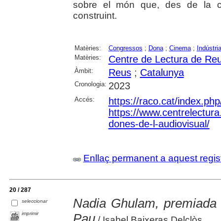
sobre el món que, des de la cr
construint.
Matèries:
Congressos
;
Dona
;
Cinema
;
Indústri
Matèries:
Centre de Lectura de Re
Àmbit:
Reus
;
Catalunya
Cronologia:
2023
Accés:
https://raco.cat/index.ph
https://www.centrelectura.
dones-de-l-audiovisual/
Enllaç permanent a aquest regis
20 / 287
Nadia Ghulam, premiada 
seleccionar
imprimir
Pau
/ Isabel Baixeras Delclòs