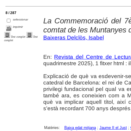
8 / 287
La Commemoració del 7è 
seleccionar
imprimir
comtat de les Muntanyes 
Baixeras Delclòs, Isabel
Text complet
Text
complet
En:
Revista del Centre de Lectu
quadrimestre 2025), 1 fitxer html : il
Explicació de què va esdevenir-s
catedral de Barcelona: el rei de Ca
privilegi fundacional pel qual va er
també ara, es coneixien com a 
què va implicar aquell títol, aix
s'està recordant 700 anys després
Matèries:
Baixa edat mitjana
;
Jaume II el Just
;