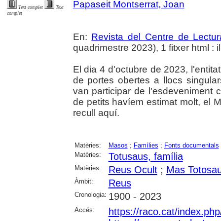
Papaseit Montserrat, Joan
Text complet
Text
complet
En:
Revista del Centre de Lectu
quadrimestre 2023), 1 fitxer html : il
El dia 4 d'octubre de 2023, l'entit
de portes obertes a llocs singulars
van participar de l'esdeveniment c
de petits havíem estimat molt, el 
recull aquí.
Matèries:
Masos
;
Famílies
;
Fonts documentals
Matèries:
Totusaus, família
Matèries:
Reus Ocult
;
Mas Totosa
Àmbit:
Reus
Cronologia:
1900 - 2023
Accés:
https://raco.cat/index.ph