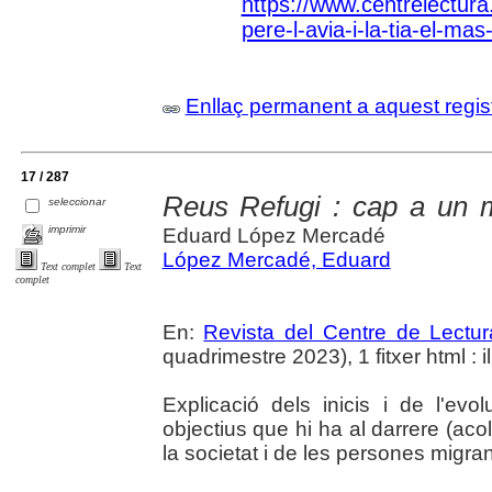
https://www.centrelectura.c
pere-l-avia-i-la-tia-el-mas
Enllaç permanent a aquest regis
17 / 287
Reus Refugi : cap a un 
seleccionar
imprimir
Eduard López Mercadé
López Mercadé, Eduard
Text complet
Text
complet
En:
Revista del Centre de Lectu
quadrimestre 2023), 1 fitxer html : il
Explicació dels inicis i de l'ev
objectius que hi ha al darrere (acoll
la societat i de les persones migran