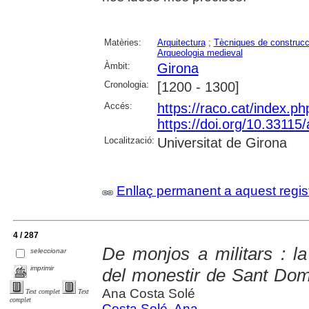
Matèries:
Arquitectura
;
Tècniques de construcc
Arqueologia medieval
Àmbit:
Girona
Cronologia:
[1200 - 1300]
Accés:
https://raco.cat/index.
https://doi.org/10.3311
Localització:
Universitat de Girona
Enllaç permanent a aquest regis
4 / 287
De monjos a militars : la
seleccionar
imprimir
del monestir de Sant Dom
Ana Costa Solé
Text complet
Text
complet
Costa Solé, Ana