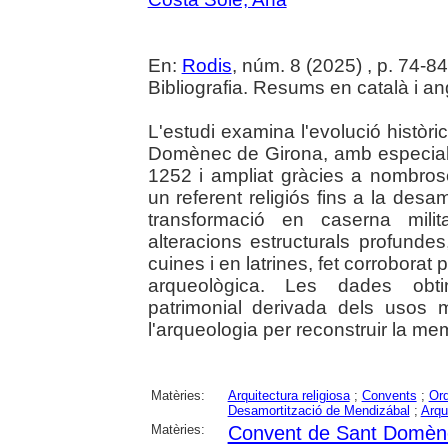
En:
Rodis
, núm. 8 (2025) , p. 74-84 :
Bibliografia. Resums en català i an
L'estudi examina l'evolució històri
Domènec de Girona, amb especial è
1252 i ampliat gràcies a nombro
un referent religiós fins a la desa
transformació en caserna mili
alteracions estructurals profunde
cuines i en latrines, fet corroborat 
arqueològica. Les dades obti
patrimonial derivada dels usos mi
l'arqueologia per reconstruir la me
Matèries:
Arquitectura religiosa
;
Convents
;
Ord
Desamortització de Mendizábal
;
Arqu
Matèries:
Convent de Sant Domèn