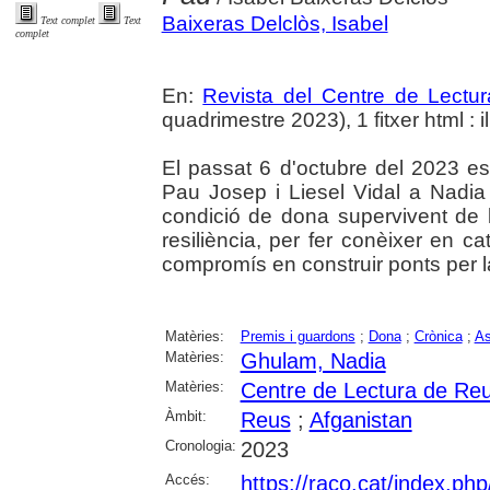
Baixeras Delclòs, Isabel
Text complet
Text
complet
En:
Revista del Centre de Lectu
quadrimestre 2023), 1 fitxer html : il
El passat 6 d'octubre del 2023 es
Pau Josep i Liesel Vidal a Nadi
condició de dona supervivent de l
resiliència, per fer conèixer en ca
compromís en construir ponts per l
Matèries:
Premis i guardons
;
Dona
;
Crònica
;
As
Matèries:
Ghulam, Nadia
Matèries:
Centre de Lectura de Re
Àmbit:
Reus
;
Afganistan
Cronologia:
2023
Accés:
https://raco.cat/index.ph