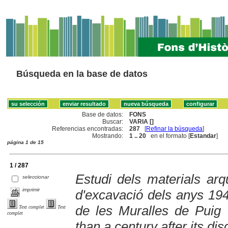
Búsqueda en la base de datos
Base de datos:
FONS
Buscar:
VARIA []
Referencias encontradas:
287
[
Refinar la búsqueda
]
Mostrando:
1 .. 20
en el formato [
Estandar
]
página 1 de 15
1 / 287
Estudi dels materials ar
seleccionar
imprimir
d'excavació dels anys 194
de les Muralles de Pui
Text complet
Text
complet
than a century after its di