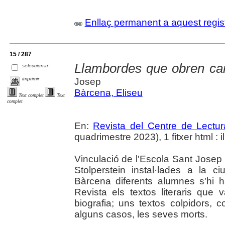
Enllaç permanent a aquest regis
15 / 287
Llambordes que obren ca
seleccionar
imprimir
Josep
Bàrcena, Eliseu
Text complet
Text
complet
En:
Revista del Centre de Lectu
quadrimestre 2023), 1 fitxer html : il
Vinculació de l'Escola Sant Josep
Stolperstein instal·lades a la c
Bàrcena diferents alumnes s'hi h
Revista els textos literaris que
biografia; uns textos colpidors,
alguns casos, les seves morts.