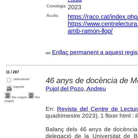
Cronologia:
2023
Accés:
https://raco.cat/index.ph
https://www.centrelectura.
amb-ramon-llop/
Enllaç permanent a aquest regis
11 / 287
46 anys de docència de M
seleccionar
imprimir
Pujol del Pozo, Andreu
Text complet
Text
complet
En:
Revista del Centre de Lectu
quadrimestre 2023), 1 fitxer html : il
Balanç dels 46 anys de docència
delegació de la Universitat de 