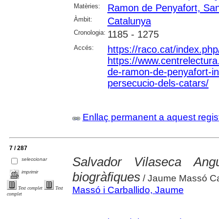
Matèries:
Ramon de Penyafort, San
Àmbit:
Catalunya
Cronologia:
1185 - 1275
Accés:
https://raco.cat/index.p
https://www.centrelectura.
de-ramon-de-penyafort-inic
persecucio-dels-catars/
Enllaç permanent a aquest regis
7 / 287
Salvador Vilaseca Ang
seleccionar
imprimir
biogràfiques
/ Jaume Massó Ca
Massó i Carballido, Jaume
Text complet
Text
complet