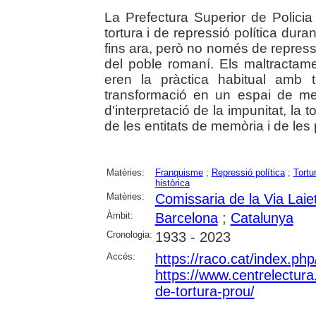
La Prefectura Superior de Polici
tortura i de repressió política duran
fins ara, però no només de repressi
del poble romaní. Els maltractamen
eren la pràctica habitual amb 
transformació en un espai de me
d'interpretació de la impunitat, la t
de les entitats de memòria i de les
Matèries:
Franquisme
;
Repressió política
;
Tortu
històrica
Matèries:
Comissaria de la Via Lai
Àmbit:
Barcelona
;
Catalunya
Cronologia:
1933 - 2023
Accés:
https://raco.cat/index.ph
https://www.centrelectura.
de-tortura-prou/