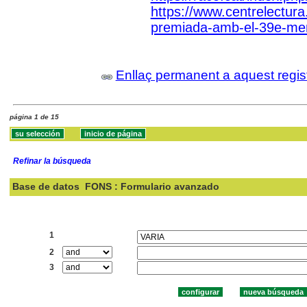
https://www.centrelectura.
premiada-amb-el-39e-mem
Enllaç permanent a aquest regis
página 1 de 15
Refinar la búsqueda
Base de datos
FONS : Formulario avanzado
Buscar:
1
2
3