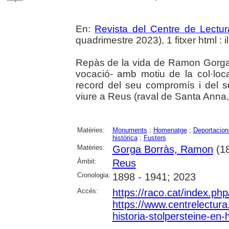
En:
Revista del Centre de Lectu
quadrimestre 2023), 1 fitxer html : il
Repàs de la vida de Ramon Gorga B
vocació- amb motiu de la col·loc
record del seu compromís i del 
viure a Reus (raval de Santa Anna,
Matèries:
Monuments
;
Homenatge
;
Deportacion
històrica
;
Fusters
Matèries:
Gorga Borràs, Ramon
(18
Àmbit:
Reus
Cronologia:
1898 - 1941; 2023
Accés:
https://raco.cat/index.ph
https://www.centrelectura.
historia-stolpersteine-e