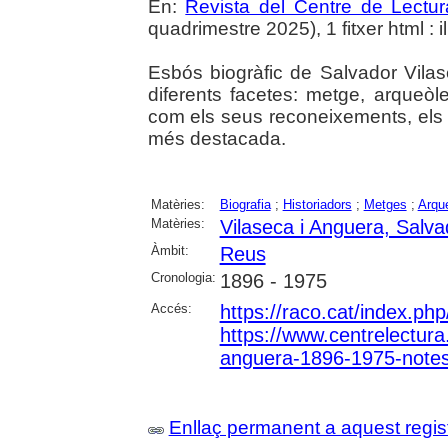
En:
Revista del Centre de Lectu
quadrimestre 2025), 1 fitxer html : il
Esbós biogràfic de Salvador Vila
diferents facetes: metge, arqueòl
com els seus reconeixements, els pre
més destacada.
Matèries:
Biografia
;
Historiadors
;
Metges
;
Arqu
Matèries:
Vilaseca i Anguera, Salva
Àmbit:
Reus
Cronologia:
1896 - 1975
Accés:
https://raco.cat/index.ph
https://www.centrelectura.
anguera-1896-1975-notes-
Enllaç permanent a aquest regis