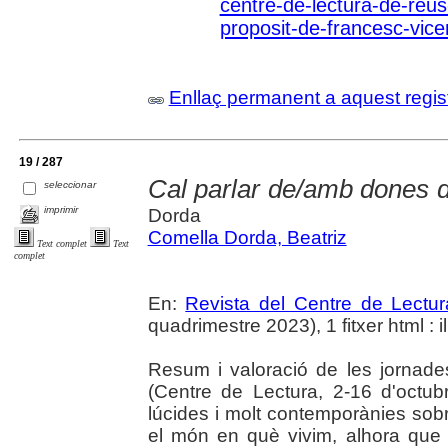
centre-de-lectura-de-reus-
proposit-de-francesc-vice
Enllaç permanent a aquest regis
19 / 287
Cal parlar de/amb dones d
seleccionar
imprimir
Dorda
Comella Dorda, Beatriz
Text complet
Text
complet
En:
Revista del Centre de Lectu
quadrimestre 2023), 1 fitxer html : il
Resum i valoració de les jornad
(Centre de Lectura, 2-16 d'octu
lúcides i molt contemporànies sobr
el món en què vivim, alhora que 