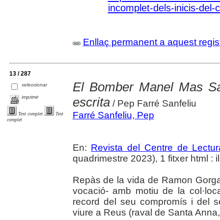
incomplet-dels-inicis-del-
Enllaç permanent a aquest regis
13 / 287
El Bomber Manel Mas Sant
seleccionar
imprimir
escrita
/ Pep Farré Sanfeliu
Farré Sanfeliu, Pep
Text complet
Text
complet
En:
Revista del Centre de Lectu
quadrimestre 2023), 1 fitxer html : il
Repàs de la vida de Ramon Gorga B
vocació- amb motiu de la col·loc
record del seu compromís i del 
viure a Reus (raval de Santa Anna,