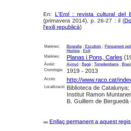
En:
L'Erol : revista cultural del
(primavera 2014), p. 26-27 : il (
Do
l'exili republicà
)
Matèries:
Biografia
;
Escultors
;
Pensament polí
Història
;
Exili
Matèries:
Planas i Pons, Carles
(19
Àmbit:
Avinyó
;
Bagà
;
Torredembarra
;
Brasi
Cronologia:
1919 - 2013
Accés:
http://www.raco.cat/inde
Localització:
Biblioteca de Catalunya;
Institut Ramon Muntaner
B. Guillem de Berguedà (
Enllaç permanent a aquest regis