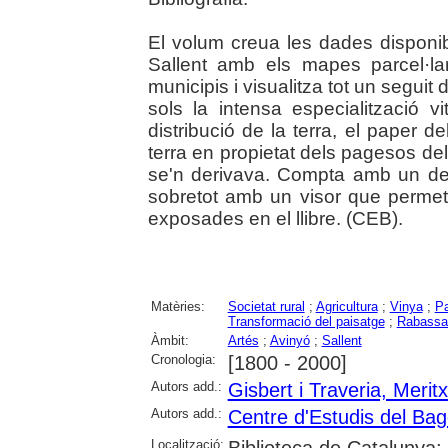
El volum creua les dades disponibl
Sallent amb els mapes parcel·l
municipis i visualitza tot un segui
sols la intensa especialització vi
distribució de la terra, el paper d
terra en propietat dels pagesos del 
se'n derivava. Compta amb un desta
sobretot amb un visor que permet 
exposades en el llibre. (CEB).
Matèries:
Societat rural
;
Agricultura
;
Vinya
;
P
Transformació del paisatge
;
Rabassa
Àmbit:
Artés
;
Avinyó
;
Sallent
Cronologia:
[1800 - 2000]
Autors add.:
Gisbert i Traveria, Meritx
Autors add.:
Centre d'Estudis del Ba
Localització: