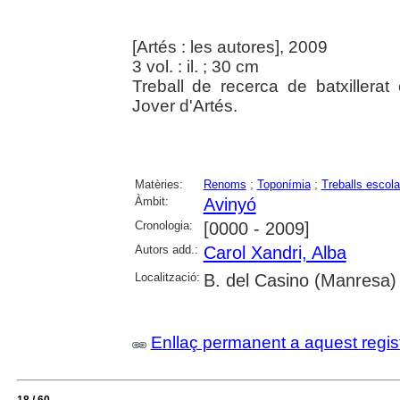
[Artés : les autores], 2009
3 vol. : il. ; 30 cm
Treball de recerca de batxillera
Jover d'Artés.
Matèries:
Renoms
;
Toponímia
;
Treballs escola
Àmbit:
Avinyó
Cronologia:
[0000 - 2009]
Autors add.:
Carol Xandri, Alba
Localització:
B. del Casino (Manresa)
Enllaç permanent a aquest regis
18 / 60