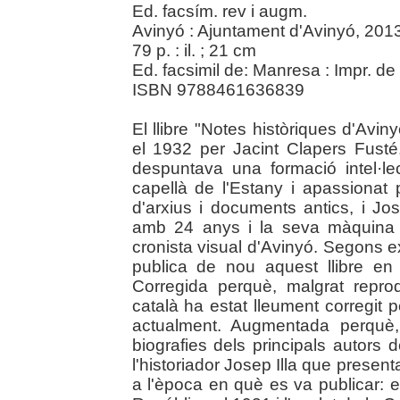
Ed. facsím. rev i augm.
Avinyó : Ajuntament d'Avinyó, 201
79 p. : il. ; 21 cm
Ed. facsimil de: Manresa : Impr. d
ISBN 9788461636839
El llibre "Notes històriques d'Avi
el 1932 per Jacint Clapers Fust
despuntava una formació intel·lec
capellà de l'Estany i apassionat p
d'arxius i documents antics, i Jo
amb 24 anys i la seva màquina de
cronista visual d'Avinyó. Segons ex
publica de nou aquest llibre en
Corregida perquè, malgrat reprodu
català ha estat lleument corregit p
actualment. Augmentada perquè, a
biografies dels principals autors d
l'historiador Josep Illa que presen
a l'època en què es va publicar: e