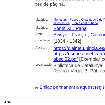
peu de pàgina.
Matèries:
Monestirs
;
Papes
;
Organització de l
eclesiàstica
;
Baixa edat mitjana
Matèries:
Benet XII, Papa
Àmbit:
Avinyó
- França ;
Catalu
Cronologia:
[1334 - 1342]
Accés:
https://dialnet.unirioja.
https://usuaris.tinet.cat/
absc 52.pdf
[Exemplar c
Localització:
Biblioteca de Catalunya; 
Rovira i Virgili; B. Públi
Enllaç permanent a aquest regis
4 / 60