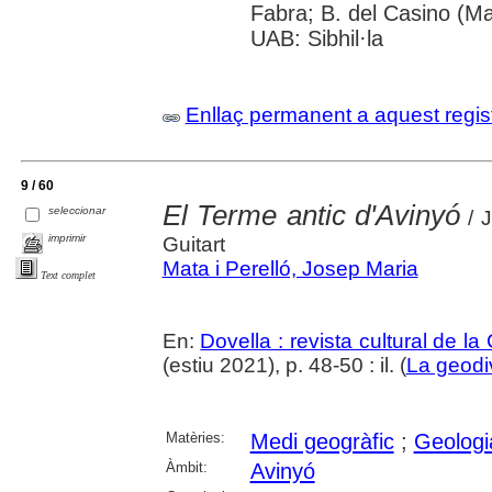
Fabra; B. del Casino (M
UAB: Sibhil·la
Enllaç permanent a aquest regis
9 / 60
El Terme antic d'Avinyó
seleccionar
/ J
imprimir
Guitart
Mata i Perelló, Josep Maria
Text complet
En:
Dovella : revista cultural de l
(estiu 2021), p. 48-50 : il. (
La geodiv
Matèries:
Medi geogràfic
;
Geologi
Àmbit:
Avinyó