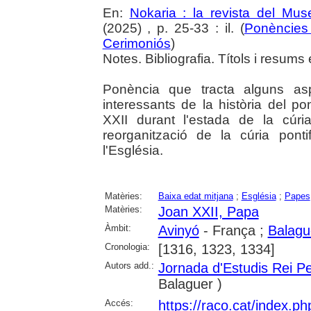
En:
Nokaria : la revista del Mu
(2025) , p. 25-33 : il. (
Ponències 
Cerimoniós
)
Notes. Bibliografia. Títols i resums 
Ponència que tracta alguns a
interessants de la història del p
XXII durant l'estada de la cúr
reorganització de la cúria ponti
l'Església.
Matèries:
Baixa edat mitjana
;
Església
;
Papes
Matèries:
Joan XXII, Papa
Àmbit:
Avinyó
- França ;
Balagu
Cronologia:
[1316, 1323, 1334]
Autors add.:
Jornada d'Estudis Rei P
Balaguer )
Accés:
https://raco.cat/index.p