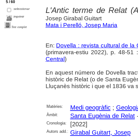
5 / 60
L'Antic terme de Relat (A
seleccionar
imprimir
Josep Girabal Guitart
Mata i Perelló, Josep Maria
Text complet
En:
Dovella : revista cultural de l
(primavera-estiu 2022), p. 48-51 : 
Central
)
En aquest número de Dovella tract
històric de Relat (o de Santa Eugèn
Lluçanès històric i que el 1836 va s
Matèries:
Medi geogràfic
;
Geologi
Àmbit:
Santa Eugènia de Relat
-
Cronologia:
[2022]
Autors add.:
Girabal Guitart, Josep