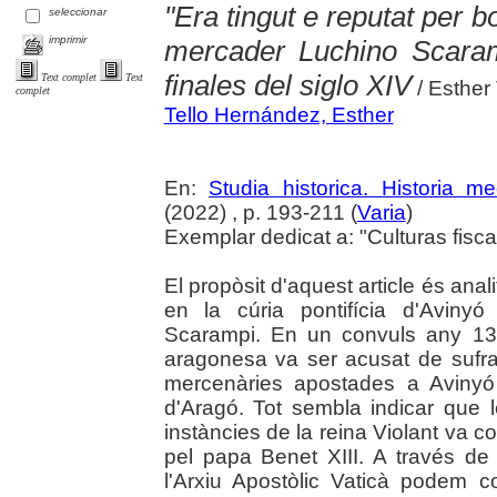
"Era tingut e reputat per b
seleccionar
imprimir
mercader Luchino Scaram
finales del siglo XIV
Text complet
Text
/ Esther
complet
Tello Hernández, Esther
En:
Studia historica. Historia me
(2022) , p. 193-211 (
Varia
)
Exemplar dedicat a: "Culturas fisc
El propòsit d'aquest article és ana
en la cúria pontifícia d'Aviny
Scarampi. En un convuls any 13
aragonesa va ser acusat de sufr
mercenàries apostades a Avinyó
d'Aragó. Tot sembla indicar que l
instàncies de la reina Violant va c
pel papa Benet XIII. A través d
l'Arxiu Apostòlic Vaticà podem c