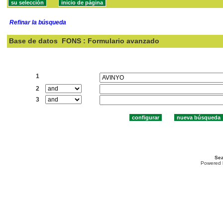
Refinar la búsqueda
Base de datos
FONS : Formulario avanzado
Buscar:
1
2
3
Sea
Powered