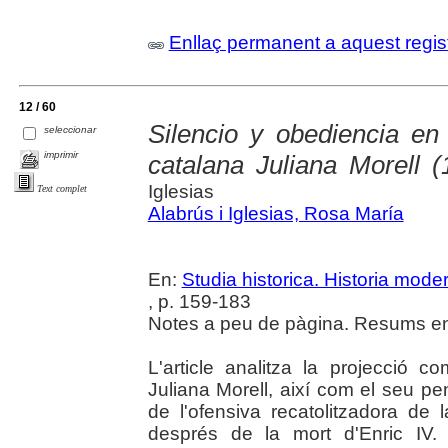
Enllaç permanent a aquest regis
12 / 60
Silencio y obediencia en
seleccionar
imprimir
catalana Juliana Morell 
Iglesias
Text complet
Alabrús i Iglesias, Rosa María
En:
Studia historica. Historia mode
, p. 159-183
Notes a peu de pàgina. Resums en 
L'article analitza la projecció
Juliana Morell, així com el seu p
de l'ofensiva recatolitzadora de 
després de la mort d'Enric IV.