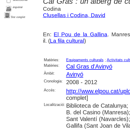
Cal Gras : un alberg de c
imprimir
Codina
Clusellas i Codina, David
Text complet
En:
El Pou de la Gallina
. Manres
il. (
La fila cultural
)
Matèries:
Equipaments culturals
;
Activitats cul
Matèries:
Cal Gras d'Avinyó
Àmbit:
Avinyó
Cronologia:
2008 - 2012
Accés:
http://www.elpou.cat/up
complet]
Localització:
Biblioteca de Catalunya;
B. del Casino (Manresa)
Sant Valentí (Navarcles)
Gallifa (Sant Joan de Vil