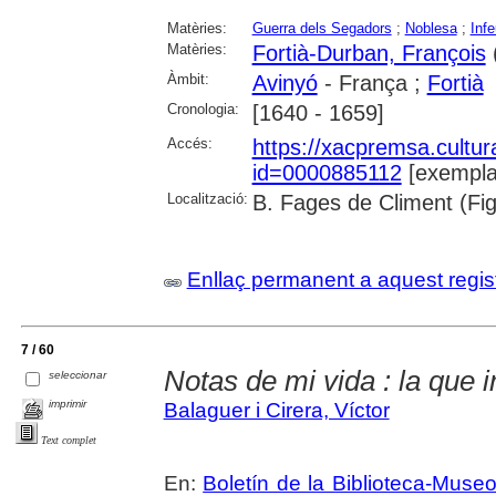
Matèries:
Guerra dels Segadors
;
Noblesa
;
Inf
Matèries:
Fortià-Durban, François
Àmbit:
Avinyó
- França ;
Fortià
Cronologia:
[1640 - 1659]
Accés:
https://xacpremsa.cultu
id=0000885112
[exempla
Localització:
B. Fages de Climent (Fi
Enllaç permanent a aquest regis
7 / 60
Notas de mi vida : la que i
seleccionar
imprimir
Balaguer i Cirera, Víctor
Text complet
En:
Boletín de la Biblioteca-Muse