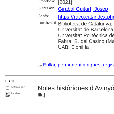
Cronologia:
[2021]
Autors add.:
Girabal Guitart, Josep
Accés:
https://raco.cat/index.ph
Localització:
Biblioteca de Catalunya;
Universitat de Barcelona; 
Universitat Politècnica 
Fabra; B. del Casino (M
UAB: Sibhil·la
Enllaç permanent a aquest regis
10 / 60
Notes històriques d'Aviny
seleccionar
imprimir
Illa]