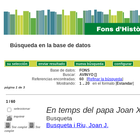
Búsqueda en la base de datos
Base de datos:
FONS
Buscar:
AVINYO []
Referencias encontradas:
60
[
Refinar la búsqueda
]
Mostrando:
1 .. 20
en el formato [
Estandar
]
página 1 de 3
1 / 60
En temps del papa Joan X
seleccionar
imprimir
Busqueta
Busqueta i Riu, Joan J.
Text complet
Text
complet