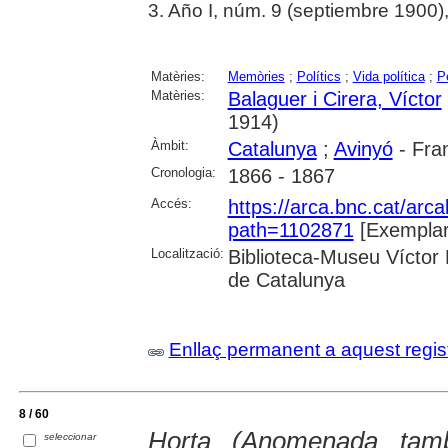
3. Año I, núm. 9 (septiembre 1900),
Matèries:
Memòries
;
Polítics
;
Vida política
;
P
Matèries:
Balaguer i Cirera, Víctor
1914)
Àmbit:
Catalunya
;
Avinyó
- Fra
Cronologia:
1866 - 1867
Accés:
https://arca.bnc.cat/ar
path=1102871
[Exemplar
Localització:
Biblioteca-Museu Víctor B
de Catalunya
Enllaç permanent a aquest regis
8 / 60
Horta (Anomenada tam
seleccionar