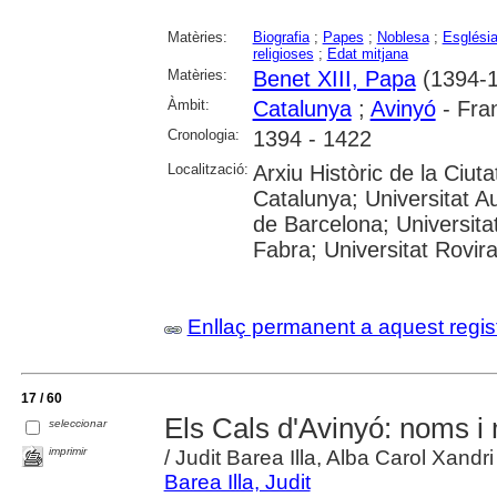
Matèries:
Biografia
;
Papes
;
Noblesa
;
Esglési
religioses
;
Edat mitjana
Matèries:
Benet XIII, Papa
(1394-1
Àmbit:
Catalunya
;
Avinyó
- Fra
Cronologia:
1394 - 1422
Localització:
Arxiu Històric de la Ciut
Catalunya; Universitat A
de Barcelona; Universita
Fabra; Universitat Rovira i
Enllaç permanent a aquest regis
17 / 60
Els Cals d'Avinyó: noms i 
seleccionar
imprimir
/ Judit Barea Illa, Alba Carol Xandri
Barea Illa, Judit