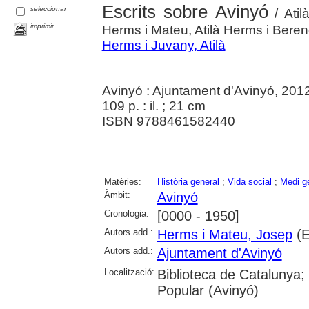
Escrits sobre Avinyó
seleccionar
/ Atil
imprimir
Herms i Mateu, Atilà Herms i Bere
Herms i Juvany, Atilà
Avinyó : Ajuntament d'Avinyó, 201
109 p. : il. ; 21 cm
ISBN 9788461582440
Matèries:
Història general
;
Vida social
;
Medi g
Àmbit:
Avinyó
Cronologia:
[0000 - 1950]
Autors add.:
Herms i Mateu, Josep
(E
Autors add.:
Ajuntament d'Avinyó
Localització:
Biblioteca de Catalunya;
Popular (Avinyó)