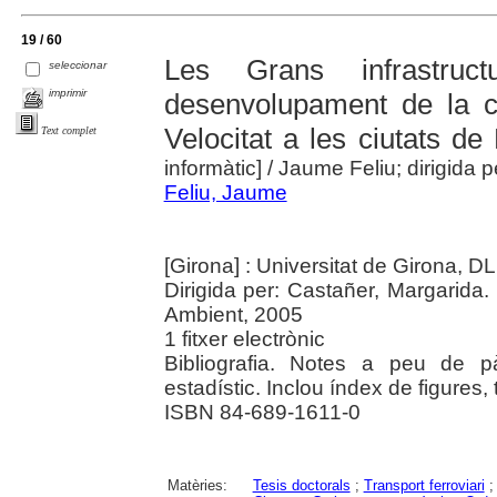
19 / 60
Les Grans infrastruc
seleccionar
imprimir
desenvolupament de la ci
Velocitat a les ciutats de
Text complet
informàtic]
/ Jaume Feliu; dirigida 
Feliu, Jaume
[Girona] : Universitat de Girona, D
Dirigida per: Castañer, Margarida. 
Ambient, 2005
1 fitxer electrònic
Bibliografia. Notes a peu de p
estadístic. Inclou índex de figures
ISBN 84-689-1611-0
Matèries:
Tesis doctorals
;
Transport ferroviari