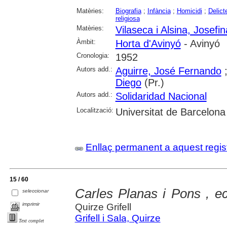
Matèries:
Biografia
;
Infància
;
Homicidi
;
Delict
religiosa
Matèries:
Vilaseca i Alsina, Josefin
Àmbit:
Horta d'Avinyó
- Avinyó
Cronologia:
1952
Autors add.:
Aguirre, José Fernando
Diego
(Pr.)
Autors add.:
Solidaridad Nacional
Localització:
Universitat de Barcelona
Enllaç permanent a aquest regis
15 / 60
Carles Planas i Pons , ecu
seleccionar
imprimir
Quirze Grifell
Grifell i Sala, Quirze
Text complet