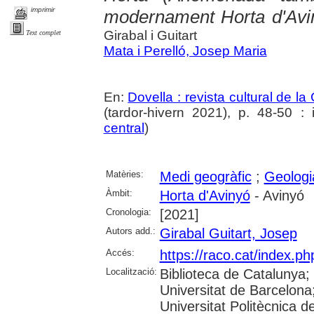
imprimir
modernament Horta d'Avi
Girabal i Guitart
Text complet
Mata i Perelló, Josep Maria
En:
Dovella : revista cultural de l
(tardor-hivern 2021), p. 48-50 : i
central
)
Matèries:
Medi geogràfic
;
Geologi
Àmbit:
Horta d'Avinyó
- Avinyó
Cronologia:
[2021]
Autors add.:
Girabal Guitart, Josep
Accés:
https://raco.cat/index.ph
Localització:
Biblioteca de Catalunya;
Universitat de Barcelona; 
Universitat Politècnica 