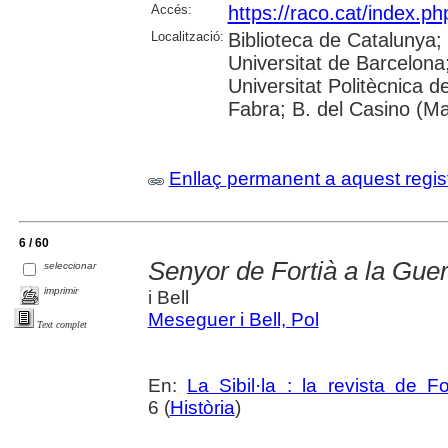
Accés:
https://raco.cat/index.ph
Localització:
Biblioteca de Catalunya;
Universitat de Barcelona; 
Universitat Politècnica 
Fabra; B. del Casino (M
Enllaç permanent a aquest regis
6 / 60
Senyor de Fortià a la Gue
seleccionar
imprimir
i Bell
Meseguer i Bell, Pol
Text complet
En:
La Sibil·la : la revista de Fo
6 (
Història
)