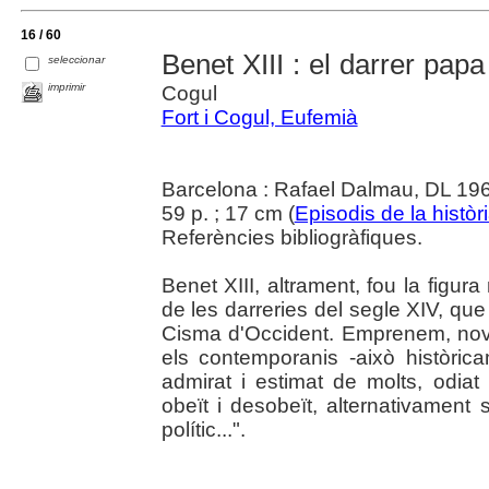
16 / 60
Benet XIII : el darrer pap
seleccionar
imprimir
Cogul
Fort i Cogul, Eufemià
Barcelona : Rafael Dalmau, DL 19
59 p. ; 17 cm (
Episodis de la històr
Referències bibliogràfiques.
Benet XIII, altrament, fou la figura
de les darreries del segle XIV, qu
Cisma d'Occident. Emprenem, nov
els contemporanis -això històric
admirat i estimat de molts, odiat
obeït i desobeït, alternativament 
polític...".