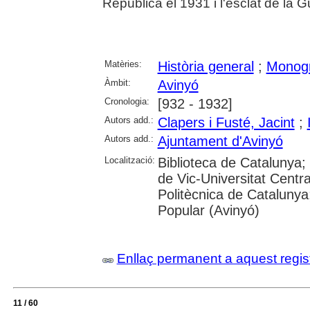
República el 1931 i l'esclat de la Gu
Matèries:
Història general
;
Monogr
Àmbit:
Avinyó
Cronologia:
[932 - 1932]
Autors add.:
Clapers i Fusté, Jacint
;
Autors add.:
Ajuntament d'Avinyó
Localització:
Biblioteca de Catalunya;
de Vic-Universitat Centra
Politècnica de Catalunya
Popular (Avinyó)
Enllaç permanent a aquest regis
11 / 60