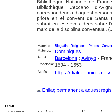
Bibliothèque Nationale de France
Bibliothèque Ceccano d'Avi
correspondència d'aquest persona
priora en el convent de Santa 
subratllen les seves idees sobre l'e
marc de la disciplina conventual. (..
Matèries:
Biografia
;
Religioses
;
Priores
;
Conve
Matèries:
Dominiques
Àmbit:
Barcelona
;
Avinyó
- Fran
Cronologia:
1594 - 1653
Accés:
https://dialnet.unirioja.e
Enllaç permanent a aquest regis
13 / 60
seleccionar