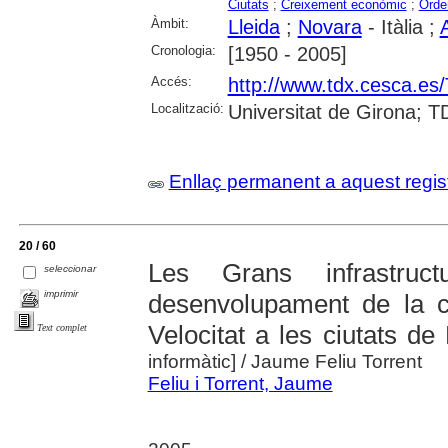
Ciutats
;
Creixement econòmic
;
Orden
Àmbit:
Lleida
;
Novara
- Itàlia ;
Cronologia:
[1950 - 2005]
Accés:
http://www.tdx.cesca.e
Localització:
Universitat de Girona; T
Enllaç permanent a aquest regis
20 / 60
Les Grans infrastruc
seleccionar
imprimir
desenvolupament de la ci
Velocitat a les ciutats de
Text complet
informàtic]
/ Jaume Feliu Torrent
Feliu i Torrent, Jaume