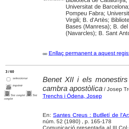
Biblioteca de Catalunya;
Universitat de Barcelona;
Pompeu Fabra; Universita
Virgili; B. d'Artès; Bibli
Bases (Manresa); B. del
(Navarcles); B. Sant Anto
Enllaç permanent a aquest regis
3 / 60
Benet XII i els monestir
seleccionar
imprimir
cambra apostòlica
/ Josep T
Trenchs i Ódena, Josep
Text complet
Text
complet
En:
Santes Creus : Butlletí de l'Arx
núm. 52 (1980) , p. 165-178
Comunicació presentada al III Col