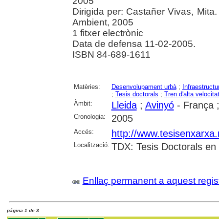
2005
Dirigida per: Castañer Vivas, Mita.
Ambient, 2005
1 fitxer electrònic
Data de defensa 11-02-2005.
ISBN 84-689-1611
Matèries:
Desenvolupament urbà
;
Infraestructu
;
Tesis doctorals
;
Tren d'alta velocita
Àmbit:
Lleida
;
Avinyó
- França 
Cronologia:
2005
Accés:
http://www.tesisenxarxa.
Localització:
TDX: Tesis Doctorals en
Enllaç permanent a aquest regis
página 1 de 3