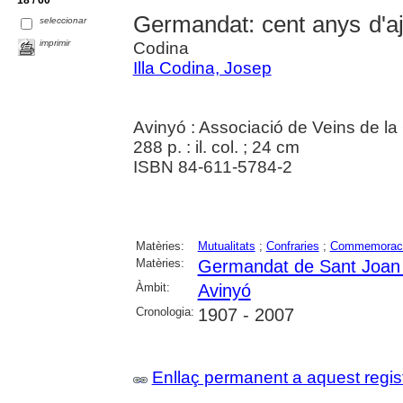
Germandat: cent anys d'a
seleccionar
imprimir
Codina
Illa Codina, Josep
Avinyó : Associació de Veins de l
288 p. : il. col. ; 24 cm
ISBN 84-611-5784-2
Matèries:
Mutualitats
;
Confraries
;
Commemorac
Matèries:
Germandat de Sant Joan 
Àmbit:
Avinyó
Cronologia:
1907 - 2007
Enllaç permanent a aquest regis