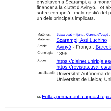
envoltaven a Scarampi, a la monarqu
financer a la ciutat d'Avinyó. Tot 
sobre corrupció i mala gestió del 
un dels principals implicats.
Matèries:
Baixa edat mitjana
;
Corona d'Aragó
;
Matèries:
Scarampi, Asti Luchino
Àmbit:
Avinyó
- França ;
Barcel
Cronologia:
1396
Accés:
https://dialnet.unirioja.
https://revistas.usal.es
Localització:
Universitat Autònoma de 
Universitat de Lleida; Un
Enllaç permanent a aquest regis