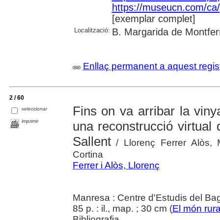
https://museucn.com/ca/p
[exemplar complet]
Localització:
B. Margarida de Montfer
Enllaç permanent a aquest regis
2 / 60
Fins on va arribar la vin
seleccionar
imprimir
una reconstrucció virtual 
Sallent
/ Llorenç Ferrer Alòs, M
Cortina
Ferrer i Alòs, Llorenç
Manresa : Centre d'Estudis del Ba
85 p. : il., map. ; 30 cm (
El món rura
Bibliografia.