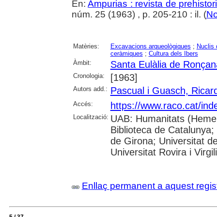
En:
Ampurias : revista de prehistor
núm. 25 (1963) , p. 205-210 : il. (
No
Matèries:
Excavacions arqueològiques
;
Nuclis 
ceràmiques
;
Cultura dels Ibers
Àmbit:
Santa Eulàlia de Ronçan
Cronologia:
[1963]
Autors add.:
Pascual i Guasch, Ricar
Accés:
https://www.raco.cat/ind
Localització:
UAB: Humanitats (Hemero
Biblioteca de Catalunya; 
de Girona; Universitat d
Universitat Rovira i Virgi
Enllaç permanent a aquest regis