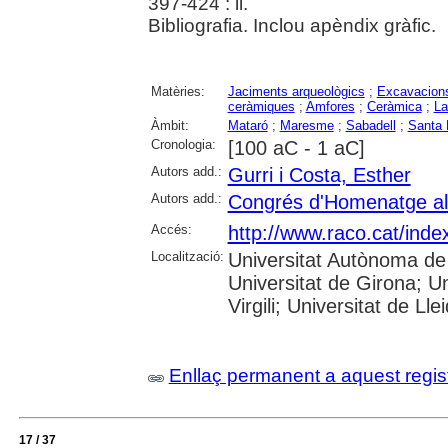
397-424 : il.
Bibliografia. Inclou apèndix gràfic.
Matèries:
Jaciments arqueològics
;
Excavacions
ceràmiques
;
Amfores
;
Ceràmica
;
La
Àmbit:
Mataró
;
Maresme
;
Sabadell
;
Santa 
Cronologia:
[100 aC - 1 aC]
Autors add.:
Gurri i Costa, Esther
Autors add.:
Congrés d'Homenatge al 
Accés:
http://www.raco.cat/inde
Localització:
Universitat Autònoma de 
Universitat de Girona; U
Virgili; Universitat de Lle
Enllaç permanent a aquest regis
17 / 37