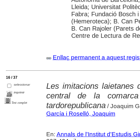
Lleida; Universitat Poli
Fabra; Fundació Bosch i
(Hemeroteca); B. Can Pe
B. Can Rajoler (Parets de
Centre de Lectura de Reu
Enllaç permanent a aquest regis
16 / 37
Les imitacions laietanes 
seleccionar
imprimir
central de la comarc
tardorepublicana
Text complet
/ Joaquim Ga
García i Roselló, Joaquim
En:
Annals de l'Institut d'Estudis G