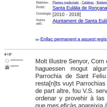
Matèries:
Plantes medicinals
;
Catàlegs
;
Botàni
Àmbit:
Santa Eulàlia de Ronçan
Cronologia:
[2010 - 2018]
Autors
Ajuntament de Santa Eul
add.:
Enllaç permanent a aquest regis
6 / 37
Molt Illustre Senyor, Com 
seleccionar
imprimir
haguessen mogut algun
Parrochia de Sant Feli
resta[n]ts vuyt Parrochias
de part altre, fou V.S. ser
ordenar y provehir à las
que mes eficàs apareixia à 