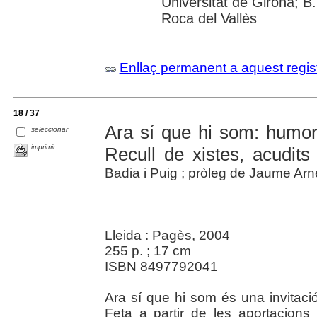
Universitat de Girona; B.
Roca del Vallès
Enllaç permanent a aquest regis
18 / 37
Ara sí que hi som: humor 
seleccionar
imprimir
Recull de xistes, acudits
Badia i Puig ; pròleg de Jaume Arn
Lleida : Pagès, 2004
255 p. ; 17 cm
ISBN 8497792041
Ara sí que hi som és una invitació
Feta a partir de les aportacions