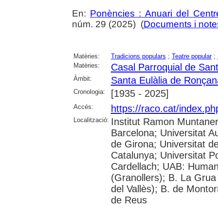
En:
Ponències : Anuari del Centr
núm. 29 (2025) (
Documents i notes
Matèries:
Tradicions populars
;
Teatre popular
;
Matèries:
Casal Parroquial de San
Àmbit:
Santa Eulàlia de Ronçan
Cronologia:
[1935 - 2025]
Accés:
https://raco.cat/index.p
Localització:
Institut Ramon Muntaner;
Barcelona; Universitat A
de Girona; Universitat de
Catalunya; Universitat 
Cardellach; UAB: Humani
(Granollers); B. La Grua
del Vallès); B. de Montor
de Reus