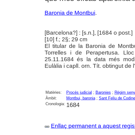
Baronia de Montbui
.
[Barcelona?] : [s.n.], [1684 o post.]
[10] f.; 2§; 29 cm
El titular de la Baronia de Mont
Torrelles i de Perapertusa. Llo
25.11.1684 és la data més mode
Eulàlia i capll. orn. Tít. obtingut de l
Matèries:
Procés judicial
;
Baronies
;
Règim senyo
Àmbit:
Montbui, baronia
;
Sant Feliu de Codin
Cronologia:
1684
Enllaç permanent a aquest regis