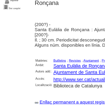
imprimir
Ronçana
Text complet
(200?) -
Santa Eulàlia de Ronçana : Ajun
[200?]-
Il. ; 30 cm. Periodicitat desconegud
Alguns núm. disponibles en línia. 
Matèries:
Butlletins
;
Revistes
;
Ajuntament
;
Pr
Àmbit:
Santa Eulàlia de Ronçan
Autors add.:
Ajuntament de Santa Eul
Accés:
http://www.ser.cat/actual
Localització:
Biblioteca de Catalunya
Enllaç permanent a aquest regis