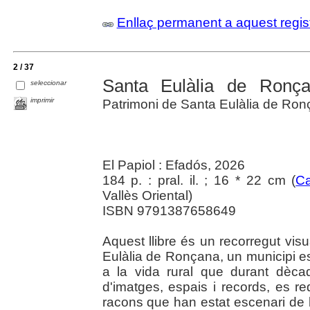
Enllaç permanent a aquest regis
2 / 37
Santa Eulàlia de Ronç
seleccionar
imprimir
Patrimoni de Santa Eulàlia de Ro
El Papiol : Efadós, 2026
184 p. : pral. il. ; 16 * 22 cm (
Ca
Vallès Oriental)
ISBN 9791387658649
Aquest llibre és un recorregut visu
Eulàlia de Ronçana, un municipi est
a la vida rural que durant dècad
d'imatges, espais i records, es r
racons que han estat escenari de l