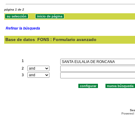
página 1 de 2
Refinar la búsqueda
Base de datos
FONS : Formulario avanzado
Buscar:
1
2
3
Sea
Powered