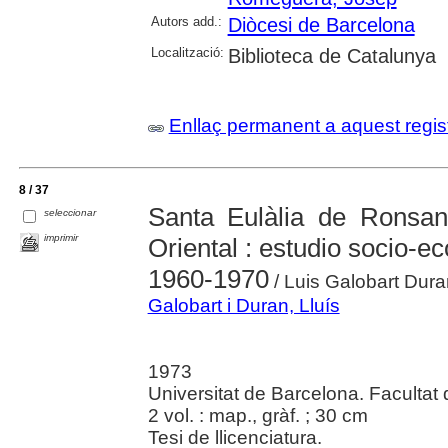
Autors add.:
Diòcesi de Barcelona
Localització:
Biblioteca de Catalunya
Enllaç permanent a aquest regis
8 / 37
Santa Eulàlia de Ronsan
seleccionar
imprimir
Oriental : estudio socio-
1960-1970
/ Luis Galobart Dura
Galobart i Duran, Lluís
1973
Universitat de Barcelona. Facultat d
2 vol. : map., gràf. ; 30 cm
Tesi de llicenciatura.