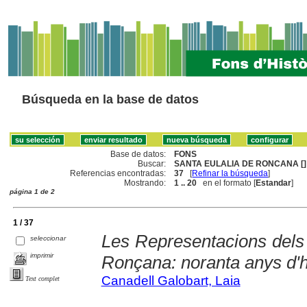
Búsqueda en la base de datos
Base de datos:
FONS
Buscar:
SANTA EULALIA DE RONCANA []
Referencias encontradas:
37
[
Refinar la búsqueda
]
Mostrando:
1 .. 20
en el formato [
Estandar
]
página 1 de 2
1 / 37
Les Representacions dels 
seleccionar
imprimir
Ronçana: noranta anys d'h
Canadell Galobart, Laia
Text complet