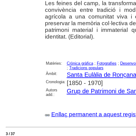
Les feines del camp, la transformaci
convivència entre tradició i mo
agrícola a una comunitat viva i
preservar la memòria col·lectiva d
patrimoni material i immaterial
identitat. (Editorial).
Matèries:
Crònica gràfica
;
Fotografies
;
Desenvo
;
Tradicions populars
Àmbit:
Santa Eulàlia de Ronçan
Cronologia:
[1850 - 1970]
Autors
Grup de Patrimoni de San
add.:
Enllaç permanent a aquest regis
3 / 37