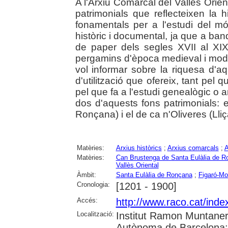
A l'Arxiu Comarcal del Vallès Orie
patrimonials que reflecteixen la 
fonamentals per a l'estudi del m
històric i documental, ja que a ban
de paper dels segles XVII al X
pergamins d'època medieval i moder
vol informar sobre la riquesa d'aq
d'utilització que ofereix, tant pel 
pel que fa a l'estudi genealògic o a
dos d'aquests fons patrimonials: 
Ronçana) i el de ca n'Oliveres (Lli
Matèries:
Arxius històrics
;
Arxius comarcals
;
A
Matèries:
Can Brustenga de Santa Eulàlia de R
Vallès Oriental
Àmbit:
Santa Eulàlia de Ronçana
;
Figaró-M
Cronologia:
[1201 - 1900]
Accés:
http://www.raco.cat/ind
Localització:
Institut Ramon Muntaner;
Autònoma de Barcelona; U