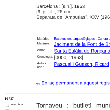
Barcelona : [s.n.], 1963
[6] p. : il. ; 28 cm
Separata de "Ampurias", XXV (196
Matèries:
Excavacions arqueològiques
;
Cultura 
Matèries:
Jaciment de la Font de Br
Àmbit:
Santa Eulàlia de Ronçan
Cronologia:
[0000 - 1963]
Autors
Pascual i Guasch, Ricard
add.:
Enllaç permanent a aquest regis
10 / 37
Tornaveu : butlletí mun
seleccionar