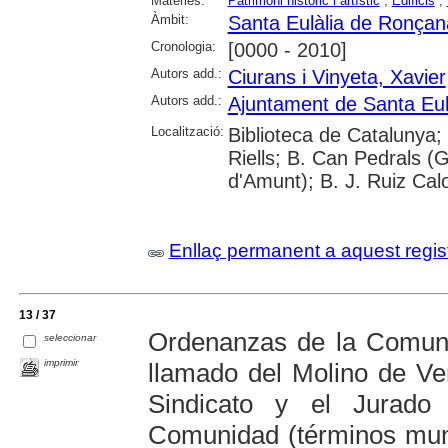
Matèries:
Patrimoni històric i artístic
;
Edificis
;
Àmbit:
Santa Eulàlia de Ronçan
Cronologia:
[0000 - 2010]
Autors add.:
Ciurans i Vinyeta, Xavier
Autors add.:
Ajuntament de Santa Eul
Localització:
Biblioteca de Catalunya;
Riells; B. Can Pedrals (Gr
d'Amunt); B. J. Ruiz Cal
Enllaç permanent a aquest regis
13 / 37
Ordenanzas de la Comun
seleccionar
imprimir
llamado del Molino de Ve
Sindicato y el Jurad
Comunidad (términos muni