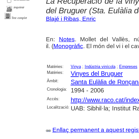
La Recuperació de la viny
imprimir
del Bruguer (Sta. Eulàlia
Blajé i Ribas, Enric
Text complet
En:
Notes
. Mollet del Vallès, 
il. (
Monogràfic
. El món del vi i el c
Matèries:
Vinya
;
Indústria vinícola
;
Empreses
Matèries:
Vinyes del Bruguer
Àmbit:
Santa Eulàlia de Ronçan
Cronologia:
1994 - 2006
Accés:
http://www.raco.cat/inde
Localització:
UAB: Sibhil·la; Institut
Enllaç permanent a aquest regis