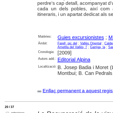
perdre's cap detall, acompanyat d'
cada un dels pobles, així com 
itineraris, i un apartat dedicat als s
Matèries:
Guies excursionistes
;
Ma
Àmbit:
Farell, pic del
;
Vallès Oriental
;
Calde
Ametlla del Vallès, l'
;
Garriga, la
;
San
Cronologia:
[2009]
Autors add.:
Editorial Alpina
Localització:
B. Josep Badia i Moret (L
Montbui; B. Can Pedrals 
Enllaç permanent a aquest regis
20 / 37
seleccionar