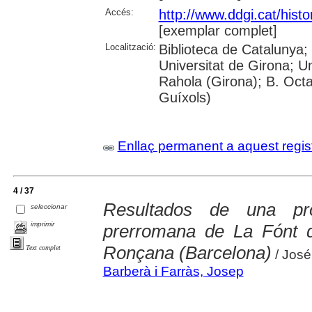
Accés:
http://www.ddgi.cat/histo
[exemplar complet]
Localització:
Biblioteca de Catalunya;
Universitat de Girona; U
Rahola (Girona); B. Octav
Guíxols)
Enllaç permanent a aquest regis
4 / 37
Resultados de una pr
seleccionar
imprimir
prerromana de La Fónt d
Ronçana (Barcelona)
Text complet
/ José
Barberà i Farràs, Josep