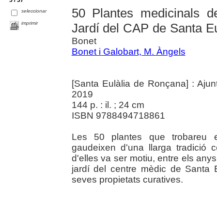
5 / 37
50 Plantes medicinals de
seleccionar
imprimir
Jardí del CAP de Santa E
Bonet
Bonet i Galobart, M. Àngels
[Santa Eulàlia de Ronçana] : Aju
2019
144 p. : il. ; 24 cm
ISBN 9788494718861
Les 50 plantes que trobareu e
gaudeixen d'una llarga tradició
d'elles va ser motiu, entre els an
jardí del centre mèdic de Santa 
seves propietats curatives.