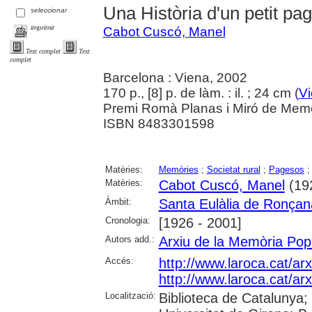
Una Història d'un petit pa
seleccionar
imprimir
Cabot Cuscó, Manel
Text complet
Text
complet
Barcelona : Viena, 2002
170 p., [8] p. de làm. : il. ; 24 cm (
V
Premi Romà Planas i Miró de Memò
ISBN 8483301598
Matèries:
Memòries
;
Societat rural
;
Pagesos
Matèries:
Cabot Cuscó, Manel
(192
Àmbit:
Santa Eulàlia de Ronçan
Cronologia:
[1926 - 2001]
Autors add.:
Arxiu de la Memòria Popu
Accés:
http://www.laroca.cat/ar
http://www.laroca.cat/ar
Localització:
Biblioteca de Catalunya;