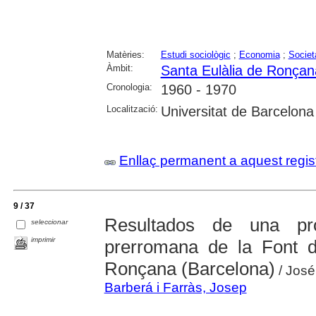
Matèries:
Estudi sociològic
;
Economia
;
Societ
Àmbit:
Santa Eulàlia de Ronçan
Cronologia:
1960 - 1970
Localització:
Universitat de Barcelona
Enllaç permanent a aquest regis
9 / 37
Resultados de una pr
seleccionar
imprimir
prerromana de la Font d
Ronçana (Barcelona)
/ José
Barberá i Farràs, Josep