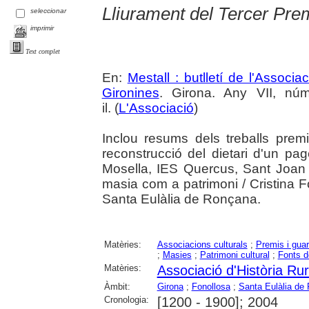
Lliurament del Tercer Pre
seleccionar
imprimir
Text complet
En:
Mestall : butlletí de l'Associ
Gironines
. Girona. Any VII, nú
il. (
L'Associació
)
Inclou resums dels treballs pre
reconstrucció del dietari d'un pa
Mosella, IES Quercus, Sant Joan d
masia com a patrimoni / Cristina F
Santa Eulàlia de Ronçana.
Matèries:
Associacions culturals
;
Premis i gua
;
Masies
;
Patrimoni cultural
;
Fonts 
Matèries:
Associació d'Història Ru
Àmbit:
Girona
;
Fonollosa
;
Santa Eulàlia de
Cronologia:
[1200 - 1900]; 2004