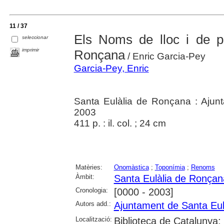
11 / 37
Els Noms de lloc i de p
seleccionar
imprimir
Ronçana
/ Enric Garcia-Pey
Garcia-Pey, Enric
Santa Eulàlia de Ronçana : Ajun
2003
411 p. : il. col. ; 24 cm
Matèries:
Onomàstica
;
Toponímia
;
Renoms
Àmbit:
Santa Eulàlia de Ronçan
Cronologia:
[0000 - 2003]
Autors add.:
Ajuntament de Santa Eul
Localització:
Biblioteca de Catalunya;