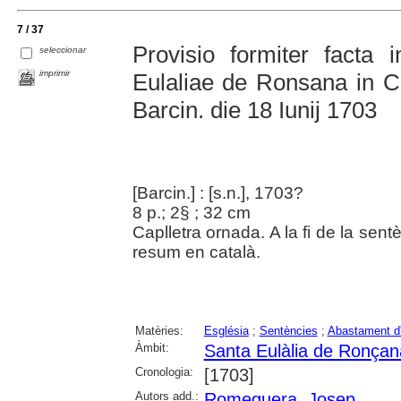
7 / 37
Provisio formiter facta 
seleccionar
imprimir
Eulaliae de Ronsana in Cur
Barcin. die 18 Iunij 1703
[Barcin.] : [s.n.], 1703?
8 p.; 2§ ; 32 cm
Caplletra ornada. A la fi de la sen
resum en català.
Matèries:
Església
;
Sentències
;
Abastament d
Àmbit:
Santa Eulàlia de Ronçan
Cronologia:
[1703]
Autors add.:
Romeguera, Josep