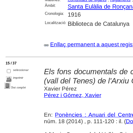
Àmbit:
Santa Eulàlia de Ronçan
Cronologia:
1916
Localització:
Biblioteca de Catalunya
Enllaç permanent a aquest regis
15 / 37
Els fons documentals de c
seleccionar
imprimir
(vall del Tenes) de l'Arxiu
Xavier Pérez
Text complet
Pérez i Gómez, Xavier
En:
Ponències : Anuari del Centr
núm. 18 (2014) , p. 111-120 : il. (
Do