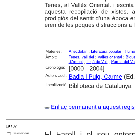
Tenes, al Vallès Oriental, i escri
aquesta recopilació de xistes, 
prodigiós del sentit d'una època e
eren de les poques distraccions a 
Matèries:
Anecdotari
;
Literatura popular
;
Humor
Àmbit:
Tenes, vall del
;
Vallès oriental
;
Bigue
d'Amunt
;
Lliçà de Vall
;
Parets del Va
Cronologia:
[0000 - 2004]
Autors add.:
Badia i Puig, Carme
(Ed.
Localització:
Biblioteca de Catalunya
Enllaç permanent a aquest regis
19 / 37
El Farell i el seu entor
seleccionar