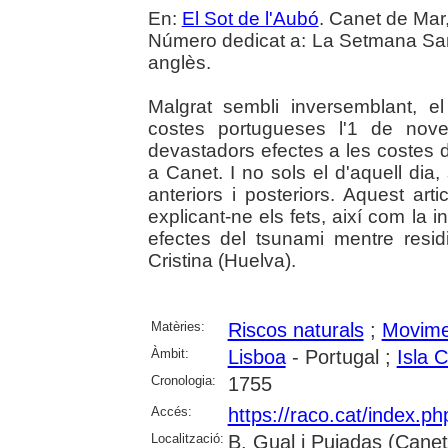
En:
El Sot de l'Aubó
. Canet de Mar,
Número dedicat a: La Setmana Sant
anglès.
Malgrat sembli inversemblant, el
costes portugueses l'1 de nov
devastadors efectes a les costes d
a Canet. I no sols el d'aquell dia
anteriors i posteriors. Aquest art
explicant-ne els fets, així com la
efectes del tsunami mentre resid
Cristina (Huelva).
Matèries:
Riscos naturals
;
Movime
Àmbit:
Lisboa
- Portugal ;
Isla C
Cronologia:
1755
Accés:
https://raco.cat/index.p
Localització:
B. Gual i Pujadas (Cane