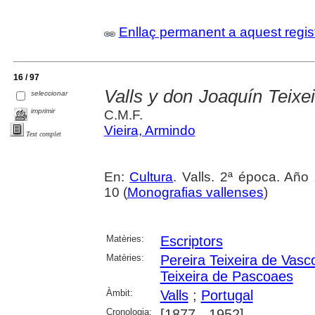
Enllaç permanent a aquest regis
16 / 97
Valls y don Joaquín Teix
seleccionar
imprimir
C.M.F.
Vieira, Armindo
Text complet
En:
Cultura
. Valls. 2ª época. Año
10 (
Monografias vallenses
)
Matèries:
Escriptors
Matèries:
Pereira Teixeira de Vas
Teixeira de Pascoaes
Àmbit:
Valls
;
Portugal
Cronologia:
[1877 - 1952]