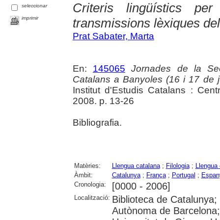
Criteris lingüístics pe
seleccionar
imprimir
transmissions lèxiques del
Prat Sabater, Marta
En:
145065
Jornades de la Secc
Catalans a Banyoles (16 i 17 de 
Institut d'Estudis Catalans : Ce
2008. p. 13-26
Bibliografia.
Matèries:
Llengua catalana
;
Filologia
;
Llengua
Àmbit:
Catalunya
;
França
;
Portugal
;
Espan
Cronologia:
[0000 - 2006]
Localització:
Biblioteca de Catalunya;
Autònoma de Barcelona; 