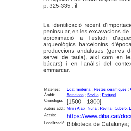
p. 325-335 : il
La identificació recent d'importa
peninsular, en les excavacions de
aproximació a l'estudi d'aqu
arqueològics barcelonins d'èpo
produccions andaluses (gerres de
servei de taula), així com en l
búcars) i en l'anàlisi del con
emmarcar.
Matèries:
Edat moderna
;
Restes ceràmiques
;
Àmbit:
Barcelona
;
Sevilla
;
Portugal
Cronologia:
[1500 - 1800]
Autors add.:
Miró i Alaix, Núria
;
Revilla i Cubero, E
Accés:
https://www.diba.ca
Localització:
Biblioteca de Catalunya; 