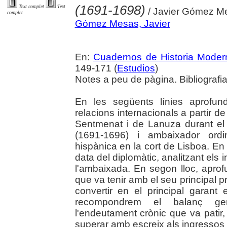
(1691-1698)
Text complet
Text
/ Javier Gómez M
complet
Gómez Mesas, Javier
En:
Cuadernos de Historia Moder
149-171 (
Estudios
)
Notes a peu de pàgina. Bibliografi
En les següents línies aprofun
relacions internacionals a partir d
Sentmenat i de Lanuza durant el 
(1691-1696) i ambaixador ordi
hispànica en la cort de Lisboa. En p
data del diplomàtic, analitzant els
l'ambaixada. En segon lloc, apro
que va tenir amb el seu principal p
convertir en el principal garant
recompondrem el balanç gen
l'endeutament crònic que va pati
superar amb escreix als ingressos 