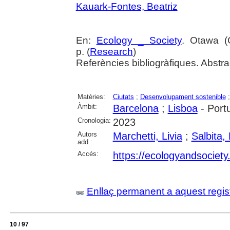
Kauark-Fontes, Beatriz
En:
Ecology _ Society
. Otawa (C
p. (
Research
)
Referències bibliogràfiques. Abstra
Matèries:
Ciutats
;
Desenvolupament sostenible
Àmbit:
Barcelona
;
Lisboa
- Port
Cronologia:
2023
Autors
Marchetti, Livia
;
Salbita,
add.:
Accés:
https://ecologyandsociety.
Enllaç permanent a aquest regis
10 / 97