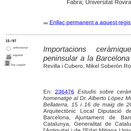
Fabra; Universitat Rovira i
Enllaç permanent a aquest regis
15 / 97
Importacions ceràmiqu
seleccionar
imprimir
peninsular a la Barcelon
Revilla i Cubero, Mikel Soberón R
Text complet
En:
236476
Estudis sobre ceràmi
homenatge al Dr. Alberto López Mu
Bellaterra, 15 i 16 de maig de 
Arquitectònic Local Diputació 
Barcelona, Ajuntament de Bar
Catalunya, Generalitat de Cata
l'Antiguitat i de l'Edat Mitjana U