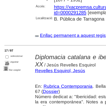
Accés:
https://xacpremsa.cultu
id=0000291285
[exempla
Localització:
B. Pública de Tarragona
Enllaç permanent a aquest regis
17 / 97
Diplomacia catalana e ibe
seleccionar
imprimir
XX
/ Jesús Revelles Esquirol
Revelles Esquirol, Jesús
Text complet
En:
Rubrica Contemporania
. Bell
67 (
Dossier
)
Número dedicat a: "Ibericidad: est
la era contemporánea". Notes a 