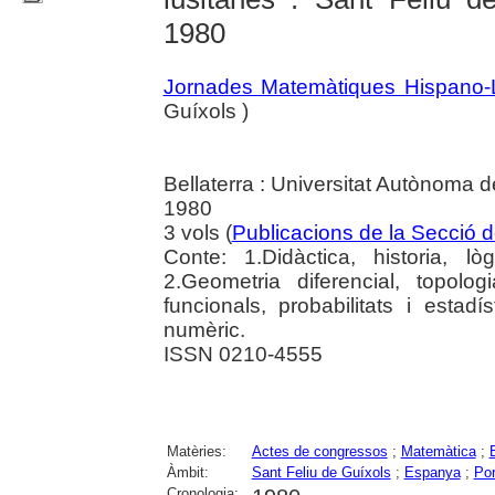
1980
Jornades Matemàtiques Hispano-
Guíxols )
Bellaterra : Universitat Autònoma
1980
3 vols (
Publicacions de la Secció 
Conte: 1.Didàctica, historia, lò
2.Geometria diferencial, topolo
funcionals, probabilitats i estad
numèric.
ISSN 0210-4555
Matèries:
Actes de congressos
;
Matemàtica
;
Àmbit:
Sant Feliu de Guíxols
;
Espanya
;
Por
Cronologia: