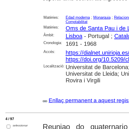
Matèries:
Edad moderna
;
Monarquia
;
Relacion
Comptabilitat
Matèries:
Oms de Santa Pau i de 
Àmbit:
Lisboa
- Portugal ;
Catal
Cronologia:
1691 - 1968
Accés:
https://dialnet.unirioja.
https://doi.org/10.5209
Localització:
Universitat de Barcelon
Universitat de Lleida; U
Rovira i Virgili
Enllaç permanent a aquest regis
4 / 97
Reuniao do quaternari
seleccionar