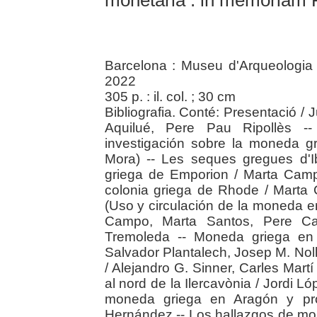
monetaria : in memoriam
Barcelona : Museu d'Arqueologia 
2022
305 p. : il. col. ; 30 cm
Bibliografia. Conté: Presentació / 
Aquilué, Pere Pau Ripollès -- H
investigación sobre la moneda gr
Mora) -- Les seques gregues d'I
griega de Emporion / Marta Camp
colonia griega de Rhode / Marta Ca
(Uso y circulación de la moneda e
Campo, Marta Santos, Pere Cas
Tremoleda -- Moneda griega en el
Salvador Plantalech, Josep M. Nol
/ Alejandro G. Sinner, Carles Mart
al nord de la Ilercavònia / Jordi L
moneda griega en Aragón y prov
Hernández -- Los hallazgos de mon