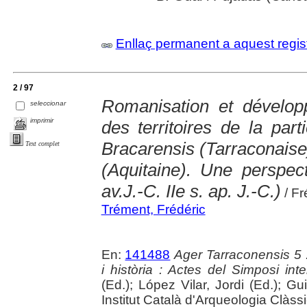
Enllaç permanent a aquest regis
2 / 97
Romanisation et dévelo
seleccionar
imprimir
des territoires de la par
Bracarensis (Tarraconaise
Text complet
(Aquitaine). Une perspec
av.J.-C. IIe s. ap. J.-C.)
/ Fr
Trément, Frédéric
En:
141488
Ager Tarraconensis 5 :
i història : Actes del Simposi int
(Ed.); López Vilar, Jordi (Ed.); Gu
Institut Català d'Arqueologia Clàss