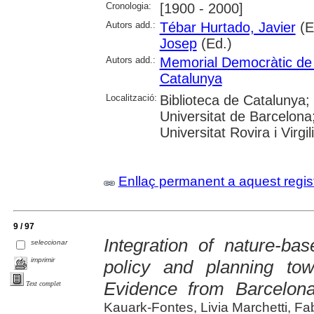
Cronologia:
[1900 - 2000]
Autors add.:
Tébar Hurtado, Javier
(E
Josep
(Ed.)
Autors add.:
Memorial Democràtic de
Catalunya
Localització:
Biblioteca de Catalunya;
Universitat de Barcelona
Universitat Rovira i Virg
Enllaç permanent a aquest regis
9 / 97
Integration of nature-ba
seleccionar
imprimir
policy and planning tow
Evidence from Barcelona
Text complet
Kauark-Fontes, Livia Marchetti, Fab