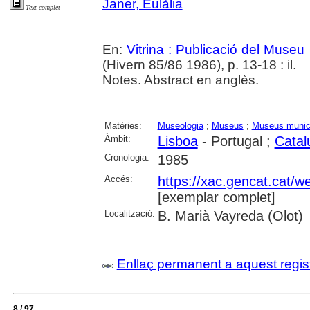
Janer, Eulàlia
Text complet
En:
Vitrina : Publicació del Museu
(Hivern 85/86 1986), p. 13-18 : il.
Notes. Abstract en anglès.
Matèries:
Museologia
;
Museus
;
Museus munic
Àmbit:
Lisboa
- Portugal ;
Catal
Cronologia:
1985
Accés:
https://xac.gencat.cat/w
[exemplar complet]
Localització:
B. Marià Vayreda (Olot)
Enllaç permanent a aquest regis
8 / 97