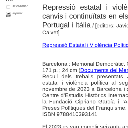
Repressió estatal i viol
seleccionar
imprimir
canvis i continuïtats en el
Portugal i Itàlia
/ [editors: Jav
Calvet]
Repressió Estatal i Violència Polít
Barcelona : Memorial Democràtic, 
171 p. ; 24 cm (
Documents del Mem
Recull dels treballs presentats 
estatal i violència política al s
novembre de 2023 a Barcelona i o
Centre d'Estudis Històrics Interna
la Fundació Cipriano García i l
Preses Polítiques del Franquisme. 
ISBN 9788410393141
El 2023 es van complir seixanta an