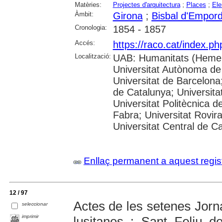
Matèries:
Projectes d'arquitectura
;
Places
;
Ele
Àmbit:
Girona
;
Bisbal d'Empord
Cronologia:
1854 - 1857
Accés:
https://raco.cat/index.p
Localització:
UAB: Humanitats (Hemer
Universitat Autònoma de
Universitat de Barcelona;
de Catalunya; Universitat
Universitat Politècnica 
Fabra; Universitat Rovira 
Universitat Central de C
Enllaç permanent a aquest regis
12 / 97
Actes de les setenes Jor
seleccionar
imprimir
lusitanes : Sant Feliu d