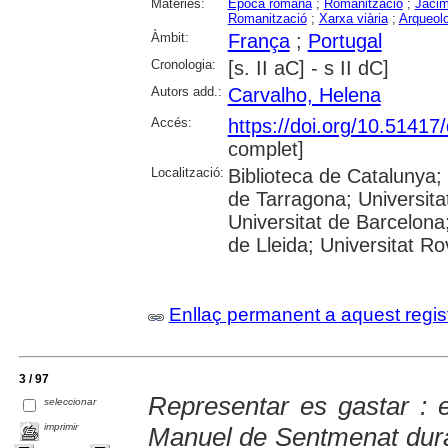
Matèries:
Epoca romana
;
Romanització
;
Jacim
Romanització
;
Xarxa viària
;
Arqueol
Àmbit:
França
;
Portugal
Cronologia:
[s. II aC] - s II dC]
Autors add.:
Carvalho, Helena
Accés:
https://doi.org/10.5141
complet]
Localització:
Biblioteca de Catalunya
de Tarragona; Universit
Universitat de Barcelona;
de Lleida; Universitat Rovi
Enllaç permanent a aquest regis
3 / 97
Representar es gastar : 
seleccionar
imprimir
Manuel de Sentmenat dura