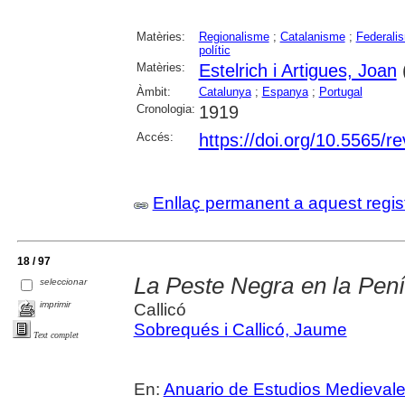
Matèries:
Regionalisme
;
Catalanisme
;
Federali
polític
Matèries:
Estelrich i Artigues, Joan
Àmbit:
Catalunya
;
Espanya
;
Portugal
Cronologia:
1919
Accés:
https://doi.org/10.5565/re
Enllaç permanent a aquest regis
18 / 97
La Peste Negra en la Pení
seleccionar
imprimir
Callicó
Sobrequés i Callicó, Jaume
Text complet
En:
Anuario de Estudios Medieval