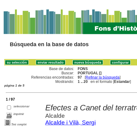
Búsqueda en la base de datos
Base de datos:
FONS
Buscar:
PORTUGAL []
Referencias encontradas:
97
[
Refinar la búsqueda
]
Mostrando:
1 .. 20
en el formato [
Estandar
]
página 1 de 5
1 / 97
Efectes a Canet del terra
seleccionar
imprimir
Alcalde
Alcalde i Vilà, Sergi
Text complet