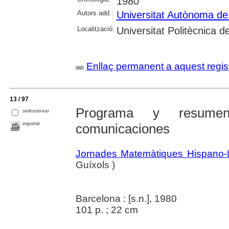
1980
Autors add.:
Universitat Autònoma de
Localització:
Universitat Politècnica 
Enllaç permanent a aquest regis
13 / 97
Programa y resumen
seleccionar
imprimir
comunicaciones
Jornades Matemàtiques Hispano-
Guíxols )
Barcelona : [s.n.], 1980
101 p. ; 22 cm