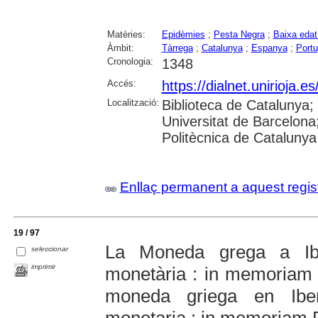
Matèries:
Epidèmies
;
Pesta Negra
;
Baixa edat
Àmbit:
Tàrrega
;
Catalunya
;
Espanya
;
Portu
Cronologia:
1348
Accés:
https://dialnet.unirioja.
Localització:
Biblioteca de Catalunya;
Universitat de Barcelona;
Politècnica de Catalunya
Enllaç permanent a aquest regis
19 / 97
La Moneda grega a Ibè
seleccionar
imprimir
monetària : in memoriam
moneda griega en Iber