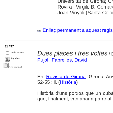
Universitat de Girona; U
Rovira i Virgili; B. Coma
Joan Vinyoli (Santa Col
Enllaç permanent a aquest regis
11 / 97
Dues places i tres voltes
seleccionar
/ 
imprimir
Pujol i Fabrelles, David
Text complet
En:
Revista de Girona
. Girona. An
52-55 : il. (
Història
)
Història d'uns porxos que un cubà
que, finalment, van anar a parar al