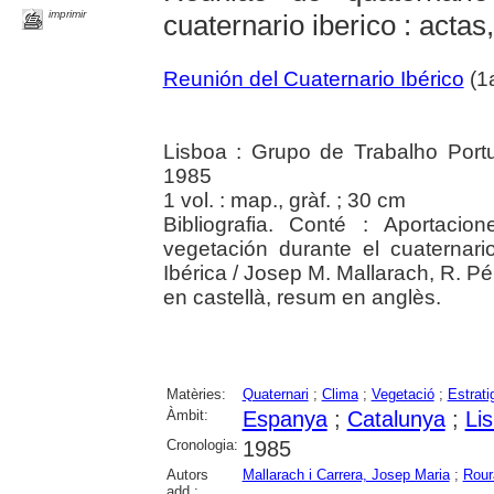
imprimir
cuaternario iberico : actas
Reunión del Cuaternario Ibérico
(1a
Lisboa : Grupo de Trabalho Port
1985
1 vol. : map., gràf. ; 30 cm
Bibliografia. Conté : Aportaci
vegetación durante el cuaternar
Ibérica / Josep M. Mallarach, R. Pé
en castellà, resum en anglès.
Matèries:
Quaternari
;
Clima
;
Vegetació
;
Estrati
Àmbit:
Espanya
;
Catalunya
;
Li
Cronologia:
1985
Autors
Mallarach i Carrera, Josep Maria
;
Rour
add.: