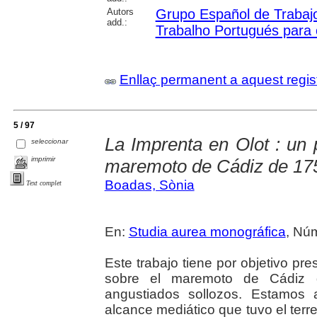
Autors
Grupo Español de Trabajo
add.:
Trabalho Portugués para 
Enllaç permanent a aquest regis
5 / 97
La Imprenta en Olot : un 
seleccionar
imprimir
maremoto de Cádiz de 17
Boadas, Sònia
Text complet
En:
Studia aurea monográfica
, Núm
Este trabajo tiene por objetivo pr
sobre el maremoto de Cádiz 
angustiados sollozos. Estamos 
alcance mediático que tuvo el terr