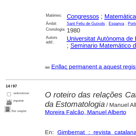
Matèries:
Congressos
;
Matemàtica
Àmbit:
Sant Feliu de Guíxols
;
Espanya
;
Port
Cronologia:
1980
Autors
Universitat Autònoma de 
add.:
;
Seminario Matemático d
Enllaç permanent a aquest regis
14 / 97
O roteiro das relações Ca
seleccionar
imprimir
da Estomatologia
/ Manuel Al
Moreira Falcâo, Manuel Alberto
Text complet
En:
Gimbernat : revista catalan