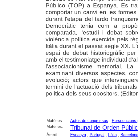
Público (TOP) a Espanya. Es trac
comportar un canvi en les formes d
durant l'etapa del tardo franquism
Democràtic tenia com a propòs
comparada, l'estudi i debat sobre 
violència política exercida pels rè
Itàlia durant el passat segle XX. L'
espai de debat historiogràfic pe
amb el testimoniatge individual d'a
l'associacionisme memorial. La
examinant diversos aspectes, com
evolució; actors que intervinguer
termini de l'actuació dels tribunal
política dels seus opositors. (Editori
Matèries:
Actes de congressos
;
Persecucions p
Matèries:
Tribunal de Orden Públi
Àmbit:
Espanya
;
Portugal
;
Itàlia
;
Barcelon