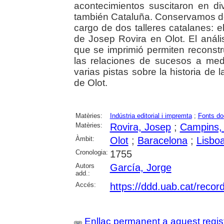
acontecimientos suscitaron en di
también Cataluña. Conservamos do
cargo de dos talleres catalanes: 
de Josep Rovira en Olot. El anális
que se imprimió permiten reconstru
las relaciones de sucesos a medi
varias pistas sobre la historia de
de Olot.
Matèries:
Indústria editorial i impremta
;
Fonts do
Matèries:
Rovira, Josep
;
Campins,
Àmbit:
Olot
;
Baracelona
;
Lisbo
Cronologia:
1755
Autors
García, Jorge
add.:
Accés:
https://ddd.uab.cat/reco
Enllaç permanent a aquest regis