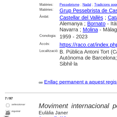
Matèries:
Pessebrisme
;
Nadal
;
Tradicions pop
Matèries:
Grup Pessebrista de Cast
Àmbit:
Castellar del Vallès
;
Cat
Alemanya ;
Bornato
- Ità
Navarra ;
Molina
- Màla
Cronologia:
1959 - 2023
Accés:
https://raco.cat/index.ph
Localització:
B. Pública Antoni Tort (Ca
Autònoma de Barcelona;
Sibhil·la
Enllaç permanent a aquest regis
7 / 97
Moviment internacional 
seleccionar
imprimir
Eulàlia Janer