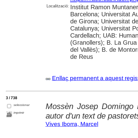
Localització:
Institut Ramon Muntaner;
Barcelona; Universitat A
de Girona; Universitat de
Catalunya; Universitat 
Cardellach; UAB: Humani
(Granollers); B. La Grua
del Vallès); B. de Montor
de Reus
Enllaç permanent a aquest regis
3 / 738
Mossèn Josep Domingo i 
seleccionar
imprimir
autor d'un text de pastoret
Vives Iborra, Marcel