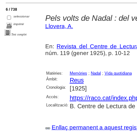
6 / 738
Pels volts de Nadal : del v
seleccionar
imprimir
Llovera, A.
Text complet
En:
Revista del Centre de Lectu
núm. 119 (gener 1925), p. 10-12
Matèries:
Memòries
;
Nadal
;
Vida quotidiana
Àmbit:
Reus
Cronologia:
[1925]
Accés:
https://raco.cat/index.p
Localització:
B. Centre de Lectura de
Enllaç permanent a aquest regis