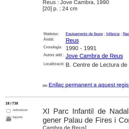
Reus : Jove Cambra, 1990
[20] p. ; 24 cm
Matèries:
Equipaments de lleure
;
Infància
;
Nad
Àmbit:
Reus
Cronologia:
1990 - 1991
Autors add.:
Jove Cambra de Reus
Localització:
B. Centre de Lectura de
Enllaç permanent a aquest regis
18 / 738
XI Parc Infantil de Nad
seleccionar
imprimir
gener Palau de Fires i C
Cambra de Reus]