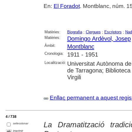
En:
El Foradot
. Montblanc, núm. 1
Matèries:
Biografia
;
Clergues
;
Escriptors
;
Nad
Matèries:
Domingo Ardèvol, Josep
Àmbit:
Montblanc
Cronologia:
1911 - 1951
Localització:
Universitat Autònoma de 
de Tarragona; Biblioteca 
Virgili
Enllaç permanent a aquest regis
4 / 738
La Dramatització tradic
seleccionar
imprimir