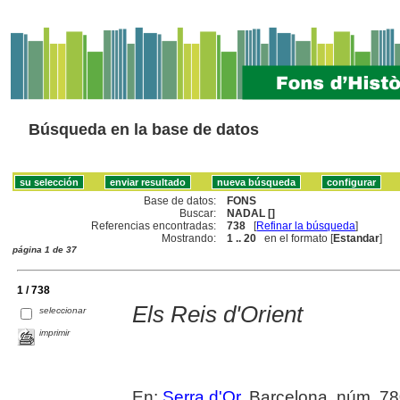
Búsqueda en la base de datos
Base de datos:
FONS
Buscar:
NADAL []
Referencias encontradas:
738
[
Refinar la búsqueda
]
Mostrando:
1 .. 20
en el formato [
Estandar
]
página 1 de 37
1 / 738
Els Reis d'Orient
seleccionar
imprimir
En:
Serra d'Or
. Barcelona, núm. 7