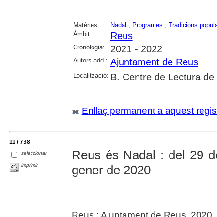
Matèries:
Nadal
;
Programes
;
Tradicions popul
Àmbit:
Reus
Cronologia:
2021 - 2022
Autors add.:
Ajuntament de Reus
Localització:
B. Centre de Lectura de
Enllaç permanent a aquest regis
11 / 738
Reus és Nadal : del 29 
seleccionar
imprimir
gener de 2020
Reus : Ajuntament de Reus, 2020