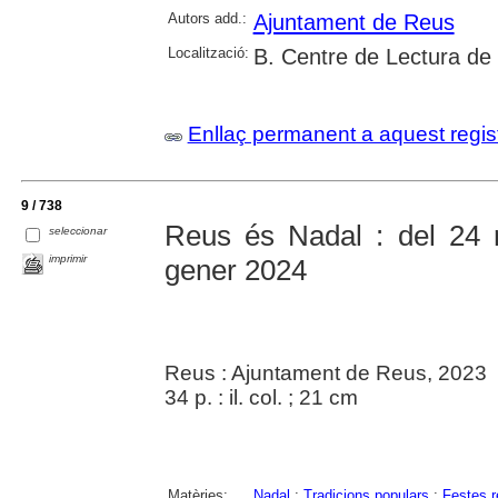
Autors add.:
Ajuntament de Reus
Localització:
B. Centre de Lectura de
Enllaç permanent a aquest regis
9 / 738
Reus és Nadal : del 24 
seleccionar
imprimir
gener 2024
Reus : Ajuntament de Reus, 2023
34 p. : il. col. ; 21 cm
Matèries:
Nadal
;
Tradicions populars
;
Festes r