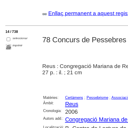
Enllaç permanent a aquest regis
14 / 738
78 Concurs de Pessebres 
seleccionar
imprimir
Reus : Congregació Mariana de R
27 p. : il. ; 21 cm
Matèries:
Certàmens
;
Pessebrisme
;
Associaci
Àmbit:
Reus
Cronologia:
2006
Autors add.:
Congregació Mariana de
Localització: