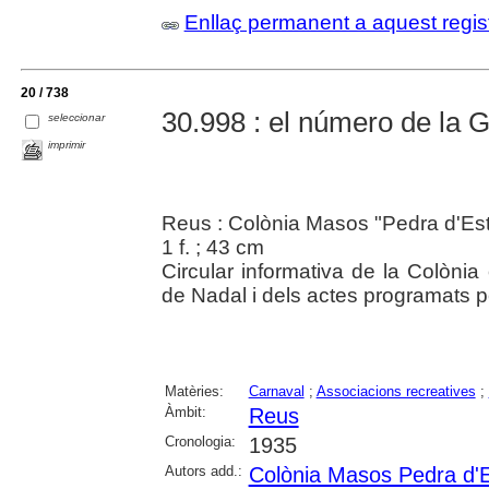
Enllaç permanent a aquest regis
20 / 738
30.998 : el número de la Gr
seleccionar
imprimir
Reus : Colònia Masos "Pedra d'Est
1 f. ; 43 cm
Circular informativa de la Colònia
de Nadal i dels actes programats p
Matèries:
Carnaval
;
Associacions recreatives
;
Àmbit:
Reus
Cronologia:
1935
Autors add.:
Colònia Masos Pedra d'