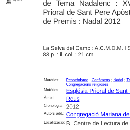
imprimir
de Tema Nadalenc : XV
Prioral de Sant Pere Apòs
de Premis : Nadal 2012
La Selva del Camp : A.C.M.D.M. I S
83 p. : il. col. ; 21 cm
Matèries:
Pessebrisme
;
Certàmens
;
Nadal
;
Tr
Congregacions religioses
Matèries:
Església Prioral de San
Àmbit:
Reus
Cronologia:
2012
Autors add.:
Congregació Mariana de
Localització:
B. Centre de Lectura de