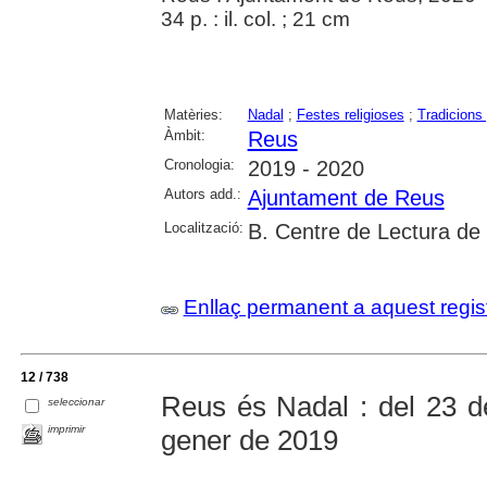
34 p. : il. col. ; 21 cm
Matèries:
Nadal
;
Festes religioses
;
Tradicions
Àmbit:
Reus
Cronologia:
2019 - 2020
Autors add.:
Ajuntament de Reus
Localització:
B. Centre de Lectura de
Enllaç permanent a aquest regis
12 / 738
Reus és Nadal : del 23 
seleccionar
imprimir
gener de 2019