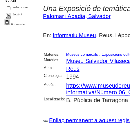
5 / 738
Una Exposició de temàtic
seleccionar
imprimir
Palomar i Abadia, Salvador
Text complet
En:
Informatiu Museu
. Reus. I èpo
Matèries:
Museus comarcals
;
Exposicions cult
Matèries:
Museu Salvador Vilasec
Àmbit:
Reus
Cronologia:
1994
Accés:
https://www.museudereus.c
informativa/Número 06
Localització:
B. Pública de Tarragona
Enllaç permanent a aquest regis