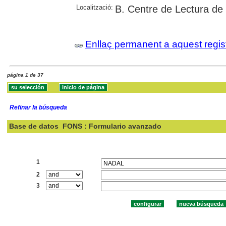
Localització:
B. Centre de Lectura de
Enllaç permanent a aquest regis
página 1 de 37
Refinar la búsqueda
Base de datos
FONS : Formulario avanzado
Buscar:
1
2
3