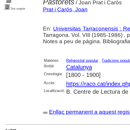
Pastorets
/ Joan Prat i Caròs
Prat i Carós, Joan
Text complet
En:
Universitas Tarraconensis : Rev
Tarragona. Vol. VIII (1985-1986) , 
Notes a peu de pàgina. Bibliografia
Matèries:
Religiositat popular
;
Tradicions popul
Àmbit:
Catalunya
Cronologia:
[1800 - 1900]
Accés:
https://raco.cat/index.p
Localització:
B. Centre de Lectura de
Enllaç permanent a aquest regis