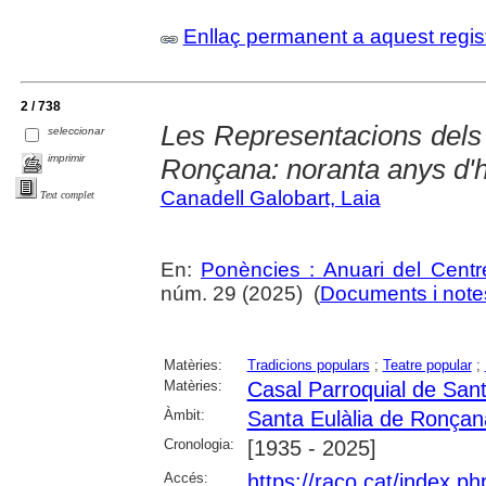
Enllaç permanent a aquest regis
2 / 738
Les Representacions dels 
seleccionar
imprimir
Ronçana: noranta anys d'h
Canadell Galobart, Laia
Text complet
En:
Ponències : Anuari del Centr
núm. 29 (2025) (
Documents i notes
Matèries:
Tradicions populars
;
Teatre popular
;
Matèries:
Casal Parroquial de San
Àmbit:
Santa Eulàlia de Ronçan
Cronologia:
[1935 - 2025]
Accés:
https://raco.cat/index.p