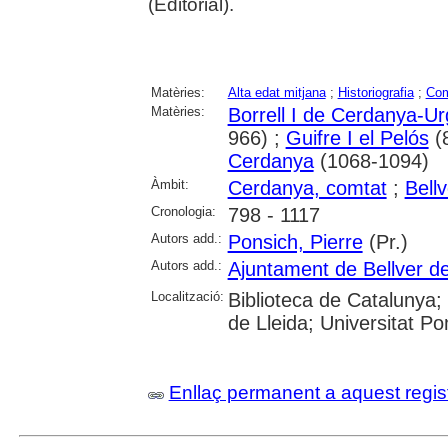
(Editorial).
Matèries:
Alta edat mitjana
;
Historiografia
;
Com
Matèries:
Borrell I de Cerdanya-Ur
966) ;
Guifre I el Pelós
(
Cerdanya
(1068-1094)
Àmbit:
Cerdanya, comtat
;
Bell
Cronologia:
798 - 1117
Autors add.:
Ponsich, Pierre
(Pr.)
Autors add.:
Ajuntament de Bellver d
Localització:
Biblioteca de Catalunya; 
de Lleida; Universitat 
Enllaç permanent a aquest regis