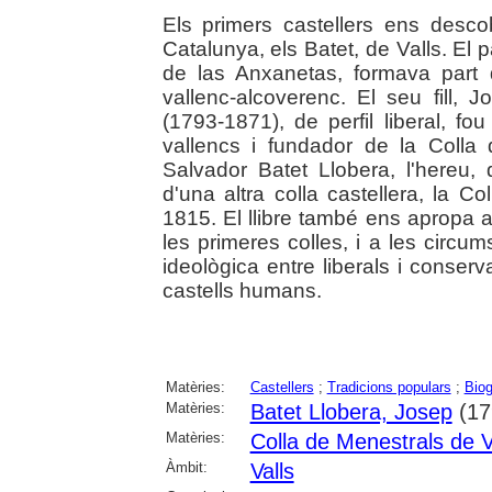
Els primers castellers ens descob
Catalunya, els Batet, de Valls. El
de las Anxanetas, formava part 
vallenc-alcoverenc. El seu fill, J
(1793-1871), de perfil liberal, fo
vallencs i fundador de la Colla d
Salvador Batet Llobera, l'hereu, 
d'una altra colla castellera, la 
1815. El llibre també ens apropa a
les primeres colles, i a les circums
ideològica entre liberals i conser
castells humans.
Matèries:
Castellers
;
Tradicions populars
;
Biog
Matèries:
Batet Llobera, Josep
(17
Matèries:
Colla de Menestrals de V
Àmbit:
Valls