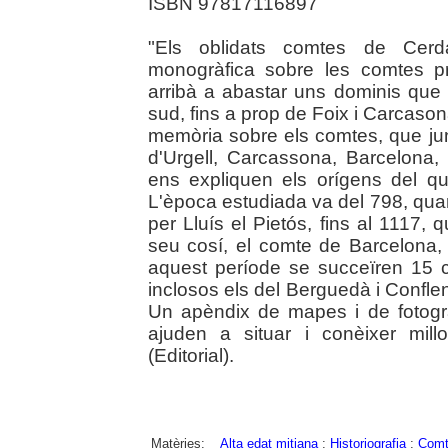
ISBN 97817116897
"Els oblidats comtes de Cerda
monogràfica sobre les comtes p
arribà a abastar uns dominis que
sud, fins a prop de Foix i Carcasona
memòria sobre els comtes, que j
d'Urgell, Carcassona, Barcelona,
ens expliquen els orígens del q
L'època estudiada va del 798, quan
per Lluís el Pietós, fins al 1117,
seu cosí, el comte de Barcelona,
aquest període se succeïren 15 
inclosos els del Berguedà i Confle
Un apèndix de mapes i de fotogr
ajuden a situar i conèixer mill
(Editorial).
Matèries:
Alta edat mitjana
;
Historiografia
;
Comt