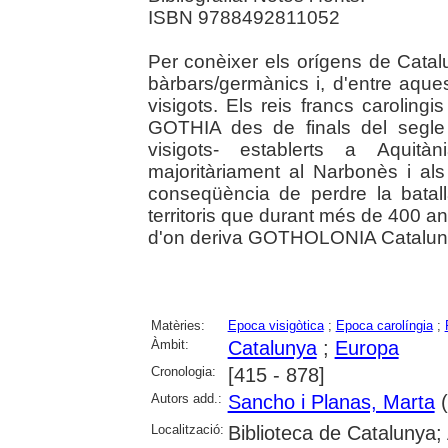
ISBN 9788492811052
Per conèixer els orígens de Cata
bàrbars/germànics i, d'entre aques
visigots. Els reis francs carolin
GOTHIA des de finals del segle V
visigots- establerts a Aquit
majoritàriament al Narbonès i al
conseqüència de perdre la batall
territoris que durant més de 400
d'on deriva GOTHOLONIA Catalun
Matèries:
Epoca visigòtica
;
Epoca carolíngia
;
Àmbit:
Catalunya
;
Europa
Cronologia:
[415 - 878]
Autors add.:
Sancho i Planas, Marta
(
Localització:
Biblioteca de Catalunya; 