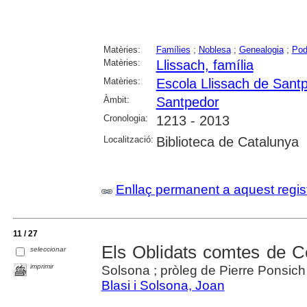
Matèries:
Famílies
;
Noblesa
;
Genealogia
;
Pod
Matèries:
Llissach, família
Matèries:
Escola Llissach de Sant
Àmbit:
Santpedor
Cronologia:
1213 - 2013
Localització:
Biblioteca de Catalunya
Enllaç permanent a aquest regis
11 / 27
Els Oblidats comtes de C
seleccionar
imprimir
Solsona ; pròleg de Pierre Ponsich
Blasi i Solsona, Joan