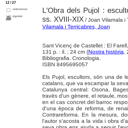
12 / 27
L'Obra dels Pujol : escult
seleccionar
imprimir
ss. XVIII-XIX
/ Joan Vilamala i 
Vilamala i Terricabres, Joan
Sant Vicenç de Castellet : El Farell
131 p. : il. ; 24 cm (
Nostra història
,
Bibliografia. Cronologia.
ISBN 8495695057
Els Pujol, escultors, són una de 
catalans, que va escampar la seva o
Catalunya central: Osona, Bage
través d'un gènere, el retaule, mos
en el cas concret del barroc respo
d'una època de reforma, de renaixe
Contrareforma. En la mesura, d
l'autor s'acosta a la vida i obra d'
seva obra ens ajuda a seguir l'evol