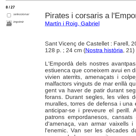
8 / 27
Pirates i corsaris a l'Emp
seleccionar
imprimir
Martín i Roig, Gabriel
Sant Vicenç de Castellet : Farell, 
128 p. ; 24 cm (
Nostra història
, 21)
L'Empordà dels nostres avantpass
estiuenca que coneixem avui en dia.
vivien aterrits, amenaçats i col
malfactors vinguts de mar enllà q
gent va haver de patir durant segl
forans. Durant segles, les viles
muralles, torres de defensa i una
anticipar-se i preveure el perill.
patrons empordanesos, cansats 
d'amenaça, van armar vaixells i
l'enemic. Van ser les dècades 