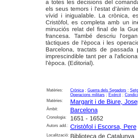
a totes les decisions del coman
els seus temors i l'estat d'ànim d
vívid i inigualable. La crònica, 
Cristòfol, es completa amb un inè
minuciós relat del final de la G
francesa. També descriu l'organi
tàctiques de l'època i les operaci
Barcelona, tractats de passada p
imprescindible tant per a l'aficion
l'època. (Editorial).
Matèries:
Crònica
;
Guerra dels Segadors
;
Set
Operacions militars
;
Exèrcit
;
Condici
Matèries:
Margarit i de Biure, Jos
Àmbit:
Barcelona
Cronologia:
1651 - 1652
Autors add.:
Cristòfol i Escorsa, Pere
Localització:
Biblioteca de Catalunya