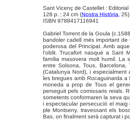
Sant Vicenç de Castellet : Editorial
128 p. ; 24 cm (
Nostra Història
, 25
ISBN 9788417116941
Gabriel Torrent de la Goula (c.158
bandoler cadell més important de 
poderosa del Principat. Amb aques
l'oblit. Trucafort nasqué a Sant 
família masovera molt humil. La s
entre Solsona, Tous, Barcelona,
(Catalunya Nord), i especialment
les bregues amb Rocaguinarda a Rip
moneda a prop de Tous el gener
perseguit pels comissaris reials. 
sometents conformaren la seva quo
i espectacular persecució el maig 
ple Montseny, travessant els bosc
Bas, on finalment serà capturat i por