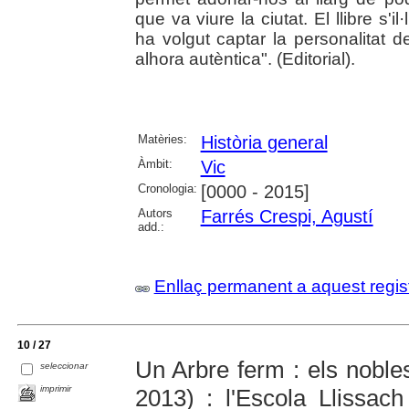
que va viure la ciutat. El llibre s'
ha volgut captar la personalitat d
alhora autèntica". (Editorial).
Matèries:
Història general
Àmbit:
Vic
Cronologia:
[0000 - 2015]
Autors
Farrés Crespi, Agustí
add.:
Enllaç permanent a aquest regis
10 / 27
Un Arbre ferm : els noble
seleccionar
imprimir
2013) : l'Escola Llissac