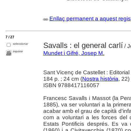
Enllaç permanent a aquest regis
7 / 27
Savalls : el general carlí
seleccionar
/ J
imprimir
Mundet i Gifré, Josep M.
Sant Vicenç de Castellet : Editorial
184 p. ; 24 cm (
Nostra història
, 22)
ISBN 9788417116057
Francesc Savalls i Massot (la Per
1885), va ser voluntari a la primer
acabar amb el grau de capità d'infan
com a voluntari a les forces del
Estats Pontificis després. Es va d
(1860) i a Civitavecchia (1870) cont