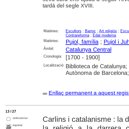
tardà del segle XVIII.
Matèries:
Escultors
;
Barroc
;
Art religiós
;
Escu
Contrareforma
;
Edat moderna
Matèries:
Pujol, família
;
Pujol i Ju
Àmbit:
Catalunya Central
Cronologia:
[1700 - 1900]
Localització:
Biblioteca de Catalunya;
Autònoma de Barcelona; 
Enllaç permanent a aquest regis
13 / 27
Carlins i catalanisme : la 
seleccionar
imprimir
la religió a la darrera 