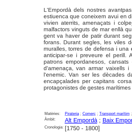
L'Empordà dels nostres avantpass
estiuenca que coneixem avui en dia.
vivien aterrits, amenaçats i col
malfactors vinguts de mar enllà q
gent va haver de patir durant segl
forans. Durant segles, les viles
muralles, torres de defensa i una
anticipar-se i preveure el perill.
patrons empordanesos, cansats 
d'amenaça, van armar vaixells i
l'enemic. Van ser les dècades 
encapçalades per capitans corsa
protagonistes de gestes marítimes d
Matèries:
Pirateria
;
Comerç
;
Transport marítim
Àmbit:
Alt Empordà
;
Baix Empo
Cronologia:
[1750 - 1800]