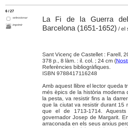
6 / 27
La Fi de la Guerra de
seleccionar
imprimir
Barcelona (1651-1652)
/ el
Sant Vicenç de Castellet : Farell, 
378 p., 8 làm. : il. col. ; 24 cm (
Nostr
Referències bibliogràfiques.
ISBN 9788417116248
Amb aquest llibre el lector queda tr
més èpics de la història moderna
la pesta, va resistir fins a la dar
que la ciutat va resistir durant 15
que el de 1713-1714. Aquests 
governador Josep de Margarit. En
arraconada en els seus arxius perq