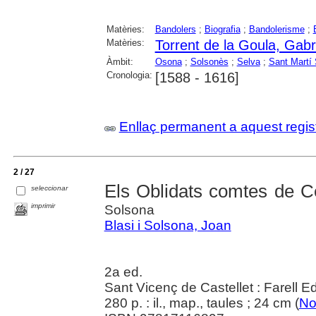
Matèries:
Bandolers
;
Biografia
;
Bandolerisme
;
Matèries:
Torrent de la Goula, Gabr
Àmbit:
Osona
;
Solsonès
;
Selva
;
Sant Martí
Cronologia:
[1588 - 1616]
Enllaç permanent a aquest regis
2 / 27
Els Oblidats comtes de C
seleccionar
imprimir
Solsona
Blasi i Solsona, Joan
2a ed.
Sant Vicenç de Castellet : Farell E
280 p. : il., map., taules ; 24 cm (
No