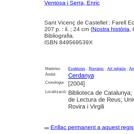
Ventosa i Serra, Enric
Sant Vicenç de Castellet : Farell E
207 p. : il. ; 24 cm (
Nostra història
,
Bibliografia.
ISBN 849569539X
Matèries:
Esglésies
;
Romànic
;
Art religiós
;
Ar
Àmbit:
Cerdanya
Cronologia:
[2004]
Localització:
Biblioteca de Catalunya;
de Lectura de Reus; Univ
Rovira i Virgili
Enllaç permanent a aquest regis