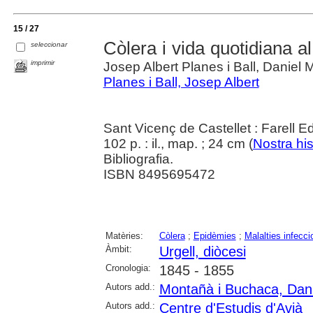
15 / 27
Còlera i vida quotidiana a
seleccionar
imprimir
Josep Albert Planes i Ball, Daniel
Planes i Ball, Josep Albert
Sant Vicenç de Castellet : Farell Ed
102 p. : il., map. ; 24 cm (
Nostra his
Bibliografia.
ISBN 8495695472
Matèries:
Còlera
;
Epidèmies
;
Malalties infecc
Àmbit:
Urgell, diòcesi
Cronologia:
1845 - 1855
Autors add.:
Montañà i Buchaca, Dani
Autors add.:
Centre d'Estudis d'Avià