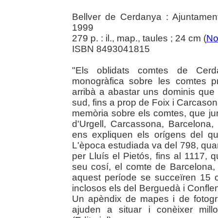
Bellver de Cerdanya : Ajuntament
1999
279 p. : il., map., taules ; 24 cm (
No
ISBN 8493041815
"Els oblidats comtes de Cerda
monogràfica sobre les comtes p
arribà a abastar uns dominis que
sud, fins a prop de Foix i Carcasona
memòria sobre els comtes, que j
d'Urgell, Carcassona, Barcelona,
ens expliquen els orígens del q
L'època estudiada va del 798, quan
per Lluís el Pietós, fins al 1117,
seu cosí, el comte de Barcelona,
aquest període se succeïren 15 
inclosos els del Berguedà i Confle
Un apèndix de mapes i de fotogr
ajuden a situar i conèixer mill