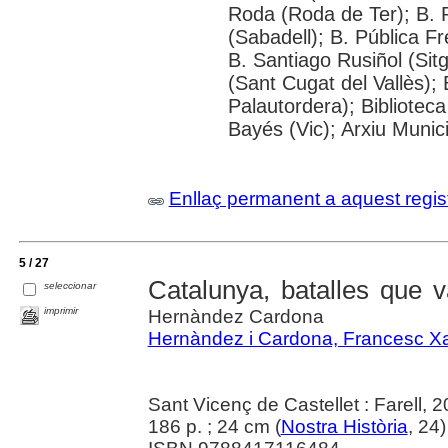
Roda (Roda de Ter); B. 
(Sabadell); B. Pública Fr
B. Santiago Rusiñol (Sitg
(Sant Cugat del Vallès);
Palautordera); Biblioteca
Bayés (Vic); Arxiu Munic
Enllaç permanent a aquest regis
5 / 27
Catalunya, batalles que va
seleccionar
imprimir
Hernàndez Cardona
Hernàndez i Cardona, Francesc Xa
Sant Vicenç de Castellet : Farell, 
186 p. ; 24 cm (
Nostra Història
, 24