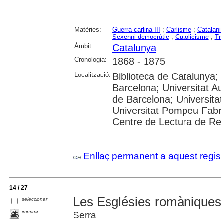
Matèries:
Guerra carlina III
;
Carlisme
;
Catalan
Sexenni democràtic
;
Catolicisme
;
Tr
Àmbit:
Catalunya
Cronologia:
1868 - 1875
Localització:
Biblioteca de Catalunya; 
Barcelona; Universitat A
de Barcelona; Universitat
Universitat Pompeu Fabra;
Centre de Lectura de R
Enllaç permanent a aquest regis
14 / 27
Les Esglésies romàniques
seleccionar
imprimir
Serra