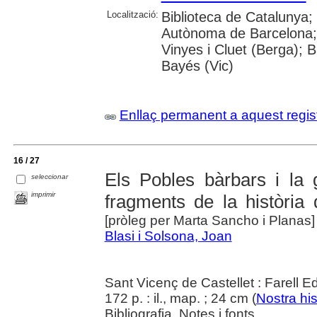
Localització:
Biblioteca de Catalunya;
Autònoma de Barcelona; 
Vinyes i Cluet (Berga); B
Bayés (Vic)
Enllaç permanent a aquest regis
16 / 27
Els Pobles bàrbars i la
seleccionar
imprimir
fragments de la història 
[pròleg per Marta Sancho i Planas]
Blasi i Solsona, Joan
Sant Vicenç de Castellet : Farell E
172 p. : il., map. ; 24 cm (
Nostra his
Bibliografia. Notes i fonts.