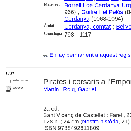
Matèries:
Borrell I de Cerdanya-Urg
966) ;
Guifre I el Pelós
(8
Cerdanya
(1068-1094)
Àmbit:
Cerdanya, comtat
;
Bellv
Cronologia:
798 - 1117
Enllaç permanent a aquest regis
3 / 27
Pirates i corsaris a l'Emp
seleccionar
imprimir
Martín i Roig, Gabriel
2a ed.
Sant Vicenç de Castellet : Farell, 
128 p. ; 24 cm (
Nostra història
, 21)
ISBN 9788492811809