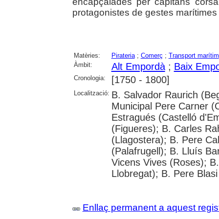
encapçalades per capitans corsa
protagonistes de gestes marítimes d
Matèries:
Pirateria
;
Comerç
;
Transport marítim
Àmbit:
Alt Empordà
;
Baix Emp
Cronologia:
[1750 - 1800]
Localització:
B. Salvador Raurich (Beg
Municipal Pere Carner (
Estragués (Castelló d'E
(Figueres); B. Carles Rah
(Llagostera); B. Pere Ca
(Palafrugell); B. Lluís 
Vicens Vives (Roses); B.
Llobregat); B. Pere Blasi
Enllaç permanent a aquest regis