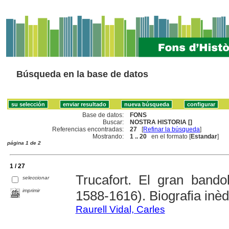
Búsqueda en la base de datos
Base de datos:
FONS
Buscar:
NOSTRA HISTORIA []
Referencias encontradas:
27
[
Refinar la búsqueda
]
Mostrando:
1 .. 20
en el formato [
Estandar
]
página 1 de 2
1 / 27
Trucafort. El gran bando
seleccionar
imprimir
1588-1616). Biografia inèd
Raurell Vidal, Carles