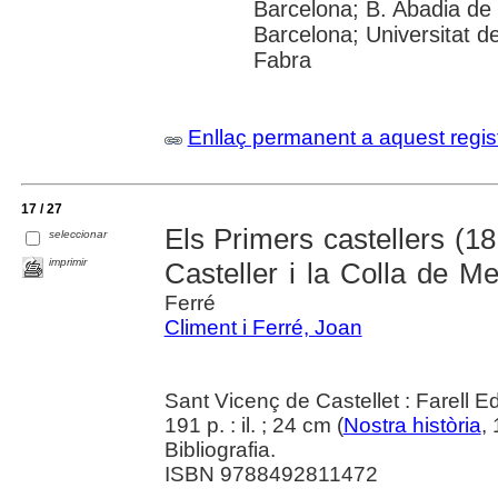
Barcelona; B. Abadia de
Barcelona; Universitat d
Fabra
Enllaç permanent a aquest regis
17 / 27
Els Primers castellers (18
seleccionar
imprimir
Casteller i la Colla de Me
Ferré
Climent i Ferré, Joan
Sant Vicenç de Castellet : Farell E
191 p. : il. ; 24 cm (
Nostra història
,
Bibliografia.
ISBN 9788492811472