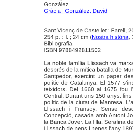
González
Gràcia i González, David
Sant Vicenç de Castellet : Farell, 
254 p. : il. ; 24 cm (
Nostra història
,
Bibliografia.
ISBN 9788492811502
La noble família Llissach va marx
després de la mítica batalla de Mure
Santpedor, exercint un paper des
polític de Catalunya. El 1577 s'i
teixidors. Del 1660 al 1675 fou
Central. Durant uns 150 anys, fins 
polític de la ciutat de Manresa. L'
Llissach i Fransoy. Sense des
Concepció, casada amb Antoni Jov
la Banca Jover. La filla, Serafina d
Llissach de nens i nenes l'any 1897