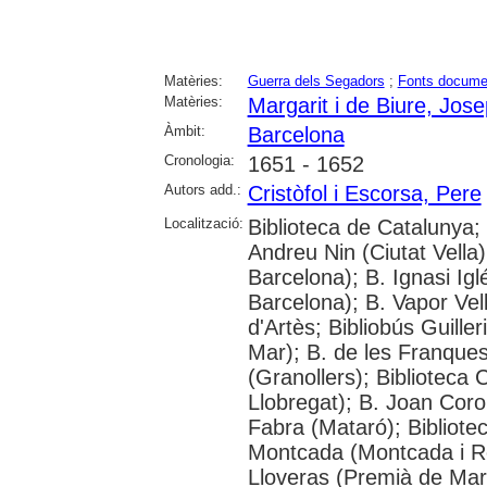
Matèries:
Guerra dels Segadors
;
Fonts docume
Matèries:
Margarit i de Biure, Jos
Àmbit:
Barcelona
Cronologia:
1651 - 1652
Autors add.:
Cristòfol i Escorsa, Pere
Localització:
Biblioteca de Catalunya; 
Andreu Nin (Ciutat Vella
Barcelona); B. Ignasi Ig
Barcelona); B. Vapor Vel
d'Artès; Bibliobús Guille
Mar); B. de les Franques
(Granollers); Biblioteca C
Llobregat); B. Joan Cor
Fabra (Mataró); Bibliote
Montcada (Montcada i Rei
Lloveras (Premià de Mar)