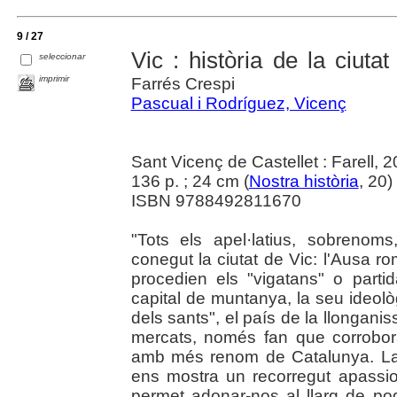
9 / 27
Vic : història de la ciutat
seleccionar
imprimir
Farrés Crespi
Pascual i Rodríguez, Vicenç
Sant Vicenç de Castellet : Farell, 
136 p. ; 24 cm (
Nostra història
, 20)
ISBN 9788492811670
"Tots els apel·latius, sobreno
conegut la ciutat de Vic: l'Ausa ro
procedien els "vigatans" o partidar
capital de muntanya, la seu ideològi
dels sants", el país de la llonganiss
mercats, només fan que corrobora
amb més renom de Catalunya. La le
ens mostra un recorregut apassio
permet adonar-nos al llarg de p