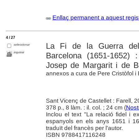
Enllaç permanent a aquest regis
4 / 27
La Fi de la Guerra de
seleccionar
imprimir
Barcelona (1651-1652) :
Josep de Margarit i de B
annexos a cura de Pere Cristòfol i
Sant Vicenç de Castellet : Farell, 
378 p., 8 làm. : il. col. ; 24 cm (
Nostr
Inclou el text "La relació fidel i
espanyols en els anys 1651 i 16
traduït del francès per l'autor.
ISBN 9788417116248