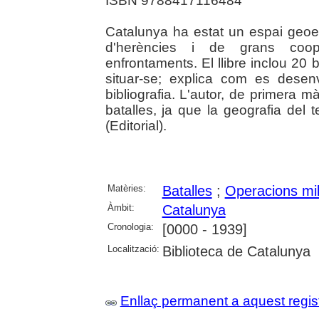
ISBN 9788417116484
Catalunya ha estat un espai geoes
d'herències i de grans coo
enfrontaments. El llibre inclou 20 
situar-se; explica com es desenv
bibliografia. L'autor, de primera m
batalles, ja que la geografia del 
(Editorial).
Matèries:
Batalles
;
Operacions mil
Àmbit:
Catalunya
Cronologia:
[0000 - 1939]
Localització:
Biblioteca de Catalunya
Enllaç permanent a aquest regis