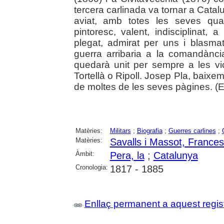
tercera carlinada va tornar a Catal
aviat, amb totes les seves qual
pintoresc, valent, indisciplinat, a
plegat, admirat per uns i blasma
guerra arribaria a la comandànc
quedarà unit per sempre a les vic
Tortellà o Ripoll. Josep Pla, baixe
de moltes de les seves pàgines. (Ed
Matèries:
Militars
;
Biografia
;
Guerres carlines
;
Matèries:
Savalls i Massot, France
Àmbit:
Pera, la
;
Catalunya
Cronologia:
1817 - 1885
Enllaç permanent a aquest regis