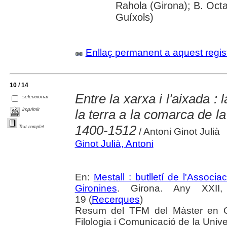
Rahola (Girona); B. Octav
Guíxols)
Enllaç permanent a aquest regis
10 / 14
Entre la xarxa i l'aixada :
seleccionar
imprimir
la terra a la comarca de l
1400-1512
Text complet
/ Antoni Ginot Julià
Ginot Julià, Antoni
En:
Mestall : butlletí de l'Associ
Gironines
. Girona. Any XXII
19 (
Recerques
)
Resum del TFM del Màster en Cu
Filologia i Comunicació de la Univ