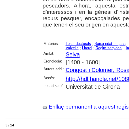
pescadors. Alhora, aquesta est
d'interessos i en la gènesi d'ins
recurs pesquer, encapçalades per 
que tenen el seu origen en aquest
Matèries:
Tesis doctorals
;
Baixa edat mitjana
;
Vaixells
;
Litoral
;
Règim senyorial
;
I
Àmbit:
Selva
Cronologia:
[1400 - 1600]
Autors add.:
Congost i Colomer, Ros
Accés:
http://hdl.handle.net/10
Localització:
Universitat de Girona
Enllaç permanent a aquest regis
3 / 14