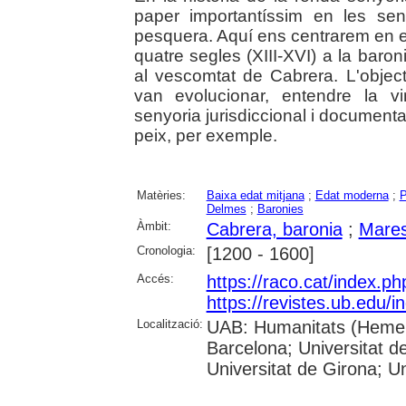
paper importantíssim en les se
pesquera. Aquí ens centrarem en e
quatre segles (XIII-XVI) a la bar
al vescomtat de Cabrera. L'objec
van evolucionar, entendre la v
senyoria jurisdiccional i documentar
peix, per exemple.
Matèries:
Baixa edat mitjana
;
Edat moderna
;
P
Delmes
;
Baronies
Àmbit:
Cabrera, baronia
;
Mare
Cronologia:
[1200 - 1600]
Accés:
https://raco.cat/index.p
https://revistes.ub.edu/i
Localització:
UAB: Humanitats (Hemero
Barcelona; Universitat d
Universitat de Girona; Un