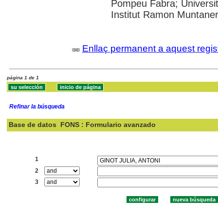
Pompeu Fabra; Universita
Institut Ramon Muntane
Enllaç permanent a aquest regis
página 1 de 1
Refinar la búsqueda
Base de datos
FONS : Formulario avanzado
Buscar:
1
2
3