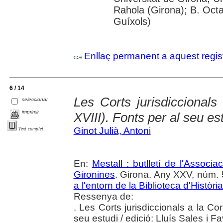
Rahola (Girona); B. Octav
Guíxols)
Enllaç permanent a aquest regis
6 / 14
Les Corts jurisdiccionals
seleccionar
imprimir
XVIII). Fonts per al seu es
Ginot Julià, Antoni
Text complet
En:
Mestall : butlletí de l'Associ
Gironines
. Girona. Any XXV, núm. 5
a l'entorn de la Biblioteca d'Històri
Ressenya de:
. Les Corts jurisdiccionals a la Cor
seu estudi / edició: Lluís Sales i F