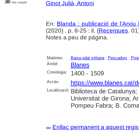
Ginot Julià, Antoni
Text complet
En:
Blanda : publicació de l'Arxiu
(2020) , p. 8-25 : il. (
Recerques
. 01
Notes a peu de pàgina.
Matèries:
Baixa edat mitjana
;
Pescadors
;
Prop
Àmbit:
Blanes
Cronologia:
1400 - 1509
Accés:
https://www.blanes.cat/
Localització:
Biblioteca de Catalunya;
Universitat de Girona; Ar
Pompeu Fabra; B. Comar
Enllaç permanent a aquest regis