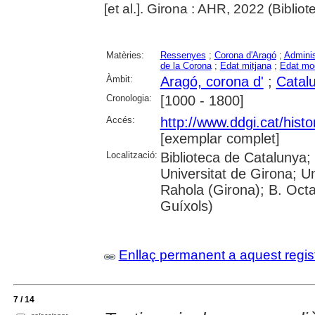
[et al.]. Girona : AHR, 2022 (Bibliot
Matèries:
Ressenyes
;
Corona d'Aragó
;
Adminis
de la Corona
;
Edat mitjana
;
Edat mo
Àmbit:
Aragó, corona d'
;
Catal
Cronologia:
[1000 - 1800]
Accés:
http://www.ddgi.cat/histo
[exemplar complet]
Localització:
Biblioteca de Catalunya;
Universitat de Girona; U
Rahola (Girona); B. Octav
Guíxols)
Enllaç permanent a aquest regis
7 / 14