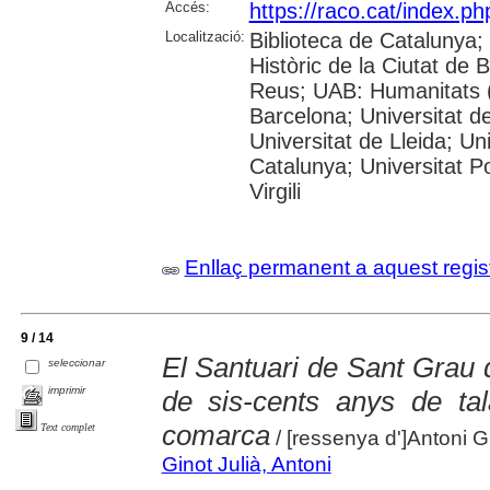
Accés:
https://raco.cat/index.ph
Localització:
Biblioteca de Catalunya;
Històric de la Ciutat de
Reus; UAB: Humanitats (
Barcelona; Universitat de
Universitat de Lleida; Un
Catalunya; Universitat P
Virgili
Enllaç permanent a aquest regis
9 / 14
El Santuari de Sant Grau 
seleccionar
imprimir
de sis-cents anys de tala
comarca
Text complet
/ [ressenya d']Antoni Gi
Ginot Julià, Antoni