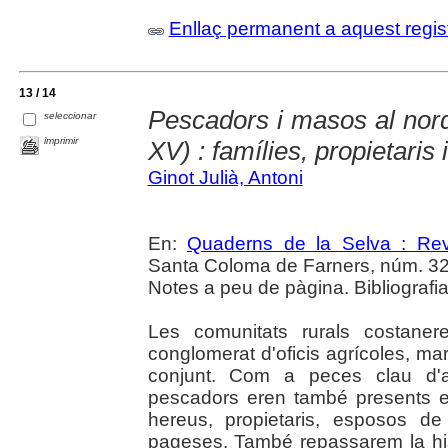
Enllaç permanent a aquest regis
13 / 14
Pescadors i masos al nord
seleccionar
imprimir
XV) : famílies, propietaris
Ginot Julià, Antoni
En:
Quaderns de la Selva : Revi
Santa Coloma de Farners, núm. 32 (2
Notes a peu de pàgina. Bibliografi
Les comunitats rurals costaner
conglomerat d'oficis agrícoles, ma
conjunt. Com a peces clau d'
pescadors eren també presents e
hereus, propietaris, esposos de
pageses. També repassarem la hi