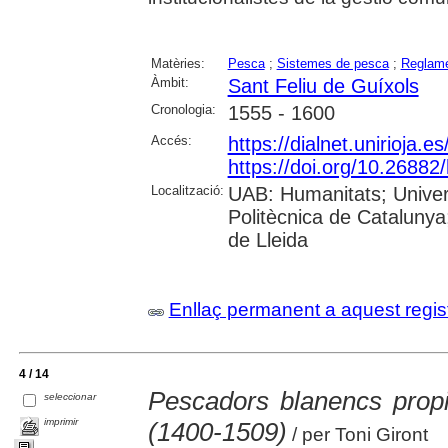
Matèries:
Pesca
;
Sistemes de pesca
;
Reglam
Àmbit:
Sant Feliu de Guíxols
Cronologia:
1555 - 1600
Accés:
https://dialnet.unirioja.
https://doi.org/10.26882
Localització:
UAB: Humanitats; Univers
Politècnica de Catalunya;
de Lleida
Enllaç permanent a aquest regis
4 / 14
Pescadors blanencs propi
seleccionar
imprimir
(1400-1509)
/ per Toni Giront