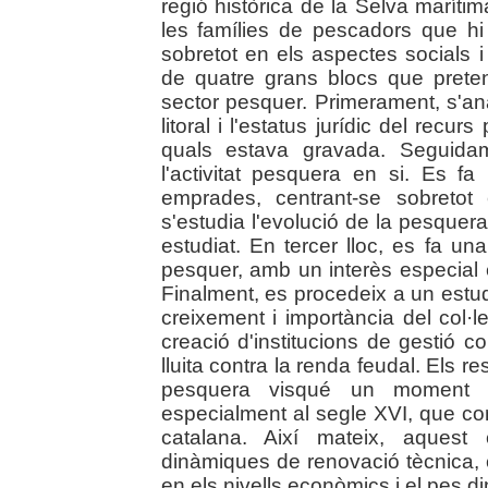
regió històrica de la Selva maríti
les famílies de pescadors que hi
sobretot en els aspectes socials i
de quatre grans blocs que preten
sector pesquer. Primerament, s'ana
litoral i l'estatus jurídic del recu
quals estava gravada. Seguida
l'activitat pesquera en si. Es 
emprades, centrant-se sobretot
s'estudia l'evolució de la pesquera 
estudiat. En tercer lloc, es fa un
pesquer, amb un interès especial en
Finalment, es procedeix a un estu
creixement i importància del col·l
creació d'institucions de gestió col
lluita contra la renda feudal. Els re
pesquera visqué un moment d
especialment al segle XVI, que co
catalana. Així mateix, aquest
dinàmiques de renovació tècnica, 
en els nivells econòmics i el pes d