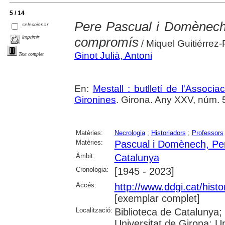
5 / 14
Pere Pascual i Domènech 
seleccionar
imprimir
compromís
/ Miquel Guitiérrez
Ginot Julià, Antoni
Text complet
En:
Mestall : butlletí de l'Associ
Gironines
. Girona. Any XXV, núm. 5
Matèries:
Necrologia
;
Historiadors
;
Professors
Matèries:
Pascual i Domènech, Pe
Àmbit:
Catalunya
Cronologia:
[1945 - 2023]
Accés:
http://www.ddgi.cat/histo
[exemplar complet]
Localització:
Biblioteca de Catalunya;
Universitat de Girona; U