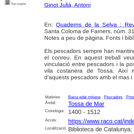
Ginot Julià, Antoni
Text complet
En:
Quaderns de la Selva : Revi
Santa Coloma de Farners, núm. 31 (2
Notes a peu de pàgina. Fonts i bibli
Els pescadors sempre han mantingu
el conreu. En aquest treball ve
vinculació entre pescadors i la po
vila costanera de Tossa. Així 
d'aquests pescadors amb el mas i l
Matèries:
Baixa edat mitjana
;
Pescadors
;
Prop
Àmbit:
Tossa de Mar
Cronologia:
1400 - 1512
Accés:
https://www.raco.cat/in
Localització:
Biblioteca de Catalunya; U