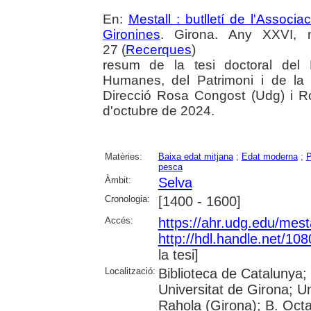
En:
Mestall : butlletí de l'Associ
Gironines
. Girona. Any XXVI, 
27 (
Recerques
)
resum de la tesi doctoral del
Humanes, del Patrimoni i de la 
Direcció Rosa Congost (Udg) i R
d'octubre de 2024.
Matèries:
Baixa edat mitjana
;
Edat moderna
;
P
pesca
Àmbit:
Selva
Cronologia:
[1400 - 1600]
Accés:
https://ahr.udg.edu/mest
http://hdl.handle.net/10
la tesi]
Localització:
Biblioteca de Catalunya;
Universitat de Girona; U
Rahola (Girona); B. Octav