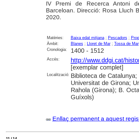
IV Premi de Recerca Antoni 
Barceloan. Direcció: Rosa Lluch B
2020.
Matèries:
Baixa edat mitjana
;
Pescadors
;
Prop
Àmbit:
Blanes
;
Lloret de Mar
;
Tossa de Mar
Cronologia:
1400 - 1512
Accés:
http://www.ddgi.cat/histo
[exemplar complet]
Localització:
Biblioteca de Catalunya;
Universitat de Girona; U
Rahola (Girona); B. Octav
Guíxols)
Enllaç permanent a aquest regis
11 / 14