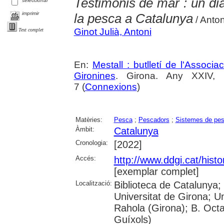
Testimonis de mar : un dià
seleccionar
imprimir
la pesca a Catalunya
/ Anton
Ginot Julià, Antoni
Text complet
En:
Mestall : butlletí de l'Associ
Gironines
. Girona. Any XXIV,
7 (
Connexions
)
Matèries:
Pesca
;
Pescadors
;
Sistemes de pe
Àmbit:
Catalunya
Cronologia:
[2022]
Accés:
http://www.ddgi.cat/histo
[exemplar complet]
Localització:
Biblioteca de Catalunya;
Universitat de Girona; U
Rahola (Girona); B. Octav
Guíxols)