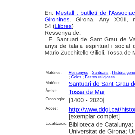
En:
Mestall : butlletí de l'Associ
Gironines
. Girona. Any XXIII,
54 (
Llibres
)
Ressenya de:
. El Santuari de Sant Grau de Va
anys de talaia espiritual i socia
Mario Zucchitello Gilioli. Tossa de
Matèries:
Ressenyes
;
Santuaris
;
Història gene
;
Goigs
;
Festes religioses
Matèries:
Santuari de Sant Grau 
Àmbit:
Tossa de Mar
Cronologia:
[1400 - 2020]
Accés:
http://www.ddgi.cat/histo
[exemplar complet]
Localització:
Biblioteca de Catalunya;
Universitat de Girona; U