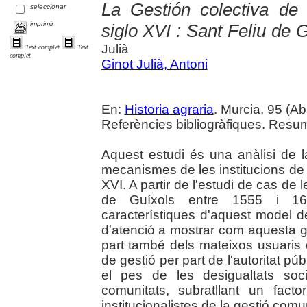
La Gestión colectiva de
seleccionar
imprimir
siglo XVI : Sant Feliu de 
Julià
Text complet
Text
complet
Ginot Julià, Antoni
En:
Historia agraria
. Murcia, 95 (Abr
Referències bibliogràfiques. Resum
Aquest estudi és una anàlisi de l
mecanismes de les institucions de 
XVI. A partir de l'estudi de cas d
de Guíxols entre 1555 i 1600
característiques d'aquest model d
d'atenció a mostrar com aquesta g
part també dels mateixos usuaris 
de gestió per part de l'autoritat púb
el pes de les desigualtats soc
comunitats, subratllant un fact
institucionalistes de la gestió comu