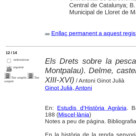
Central de Catalunya; B.
Municipal de Lloret de Ma
Enllaç permanent a aquest regis
12 / 14
Els Drets sobre la pesc
seleccionar
imprimir
Montpalau). Delme, castel
XIII-XVI)
Text complet
Text
/ Antoni Ginot Julià
complet
Ginot Julià, Antoni
En:
Estudis d'Història Agrària
. B
188 (
Miscel·lània
)
Notes a peu de pàgina. Bibliografi
En la història de la renda senyor