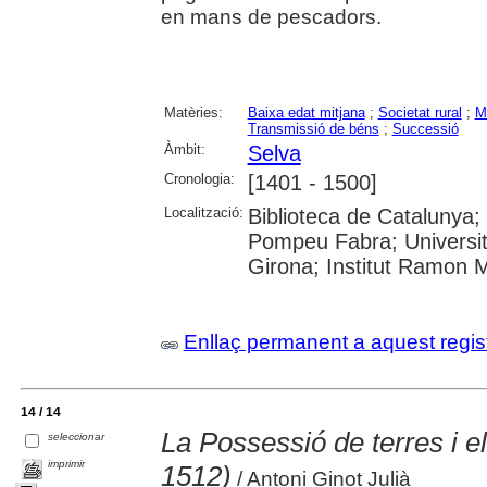
en mans de pescadors.
Matèries:
Baixa edat mitjana
;
Societat rural
;
M
Transmissió de béns
;
Successió
Àmbit:
Selva
Cronologia:
[1401 - 1500]
Localització:
Biblioteca de Catalunya; U
Pompeu Fabra; Universita
Girona; Institut Ramon 
Enllaç permanent a aquest regis
14 / 14
La Possessió de terres i 
seleccionar
imprimir
1512)
/ Antoni Ginot Julià