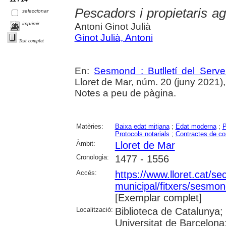
Pescadors i propietaris ag
seleccionar
imprimir
Antoni Ginot Julià
Ginot Julià, Antoni
Text complet
En:
Sesmond : Butlletí del Serve
Lloret de Mar, núm. 20 (juny 2021), p
Notes a peu de pàgina.
Matèries:
Baixa edat mitjana
;
Edat moderna
;
P
Protocols notarials
;
Contractes de c
Àmbit:
Lloret de Mar
Cronologia:
1477 - 1556
Accés:
https://www.lloret.cat/se
municipal/fitxers/sesmon
[Exemplar complet]
Localització:
Biblioteca de Catalunya;
Universitat de Barcelona;