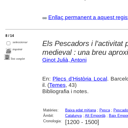
Enllaç permanent a aquest regis
8 / 14
Els Pescadors i l'activitat
seleccionar
imprimir
medieval : una breu aprox
Ginot Julià, Antoni
Text complet
En:
Plecs d'Història Local
. Barcel
il. (
Temes
, 43)
Bibliografia i notes.
Matèries:
Baixa edat mitjana
;
Pesca
;
Pescado
Àmbit:
Catalunya
;
Alt Empordà
;
Baix Empo
Cronologia:
[1200 - 1500]