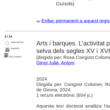
Guíxols)
Enllaç permanent a aquest regis
2 / 14
Arts i barques. L'activitat 
seleccionar
imprimir
selva dels segles XV i XVI
[dirigida per: Rosa Congost Colom
Text complet
Ginot Julià, Antoni
2024
Dirigida per: Congost Colomer, R
de Girona, 2024
1 recurs electrònic (654 p.)
Aquesta tesi doctoral analitza l'