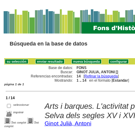
Búsqueda en la base de datos
Base de datos:
FONS
Buscar:
GINOT JULIA, ANTONI []
Referencias encontradas:
14
[
Refinar la búsqueda
]
Mostrando:
1 .. 14
en el formato [
Estandar
]
página 1 de 1
1 / 14
Arts i barques. L'activitat 
seleccionar
imprimir
Selva dels segles XV i XV
Ginot Julià, Antoni
Text complet
Text
complet