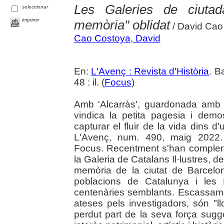
Les Galeries de ciutada
seleccionar
imprimir
memòria" oblidat
/ David Cao
Cao Costoya, David
En:
L'Avenç : Revista d'Història
. B
48 : il. (
Focus
)
Amb 'Alcarràs', guardonada amb l
vindica la petita pagesia i dem
capturar el fluir de la vida dins d'
L'Avenç, num. 490, maig 2022. 
Focus. Recentment s'han compler
la Galeria de Catalans Il·lustres, d
memòria de la ciutat de Barcelon
poblacions de Catalunya i les 
centenàries semblants. Escassame
ateses pels investigadors, són "
perdut part de la seva força sugg