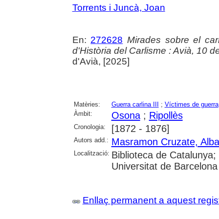
Torrents i Juncà, Joan
En:
272628
Mirades sobre el ca
d'Història del Carlisme : Avià, 10 
d'Avià, [2025]
Matèries:
Guerra carlina III
;
Víctimes de guerra
Àmbit:
Osona
;
Ripollès
Cronologia:
[1872 - 1876]
Autors add.:
Masramon Cruzate, Alb
Localització:
Biblioteca de Catalunya;
Universitat de Barcelona
Enllaç permanent a aquest regis