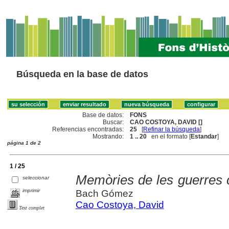
Búsqueda en la base de datos
Base de datos:
FONS
Buscar:
CAO COSTOYA, DAVID []
Referencias encontradas:
25
[
Refinar la búsqueda
]
Mostrando:
1 .. 20
en el formato [
Estandar
]
página 1 de 2
1 / 25
Memòries de les guerres 
seleccionar
imprimir
Bach Gómez
Cao Costoya, David
Text complet