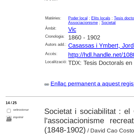
Matèries:
Poder local
;
Elits locals
;
Tesis docto
Associacionisme
;
Societat
Àmbit:
Vic
Cronologia:
1860 - 1902
Autors add.:
Casassas i Ymbert, Jord
Accés:
http://hdl.handle.net/10
Localització:
TDX: Tesis Doctorals en
Enllaç permanent a aquest regis
14 / 25
Societat i sociabilitat : el
seleccionar
imprimir
l'associacionisme recreat
(1848-1902)
/ David Cao Cost