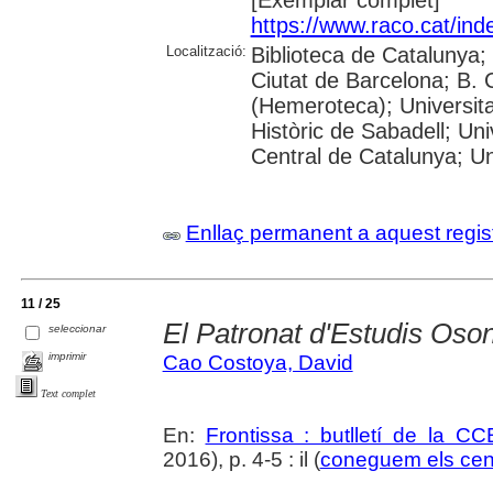
[Exemplar complet]
https://www.raco.cat/ind
Localització:
Biblioteca de Catalunya;
Ciutat de Barcelona; B.
(Hemeroteca); Universita
Històric de Sabadell; Uni
Central de Catalunya; Uni
Enllaç permanent a aquest regis
11 / 25
El Patronat d'Estudis Oso
seleccionar
imprimir
Cao Costoya, David
Text complet
En:
Frontissa : butlletí de la C
2016), p. 4-5 : il (
coneguem els cent