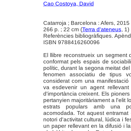
Cao Costoya, David
Catarroja ; Barcelona : Afers, 2015
266 p. ; 22 cm (
Terra d'ateneus
, 1)
Referències bibliogràfiques. Apènd
ISBN 9788416260096
El llibre reconstrueix un segment de
conformat pels espais de sociabilit
polític, durant la segona meitat del
fenomen associatiu de tipus vo
considerat com una manifestació 
va esdevenir un agent rellevant
d'importància creixent. Els pioner
pertanyien majoritàriament a l'elit l
estrats populars amb una pos
acomodada. Tot aquest entramat d
notori d'activitat cultural, lúdica i 
un paper rellevant en la difusió i la