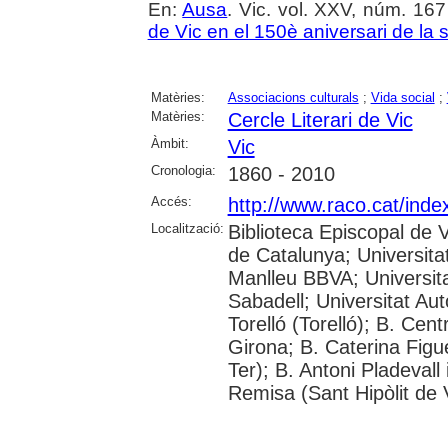
En:
Ausa
. Vic. vol. XXV, núm. 167
de Vic en el 150è aniversari de la 
Matèries:
Associacions culturals
;
Vida social
;
Matèries:
Cercle Literari de Vic
Àmbit:
Vic
Cronologia:
1860 - 2010
Accés:
http://www.raco.cat/inde
Localització:
Biblioteca Episcopal de V
de Catalunya; Universita
Manlleu BBVA; Universitat 
Sabadell; Universitat Au
Torelló (Torelló); B. Cen
Girona; B. Caterina Fig
Ter); B. Antoni Pladevall
Remisa (Sant Hipòlit de 