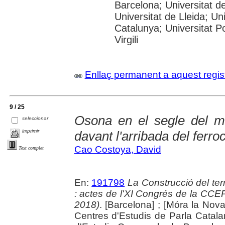
Barcelona; Universitat de
Universitat de Lleida; Un
Catalunya; Universitat P
Virgili
Enllaç permanent a aquest regis
9 / 25
Osona en el segle del mo
seleccionar
imprimir
davant l'arribada del ferroc
Cao Costoya, David
Text complet
En:
191798
La Construcció del terri
: actes de l'XI Congrés de la CC
2018)
. [Barcelona] ; [Móra la Nov
Centres d'Estudis de Parla Catala