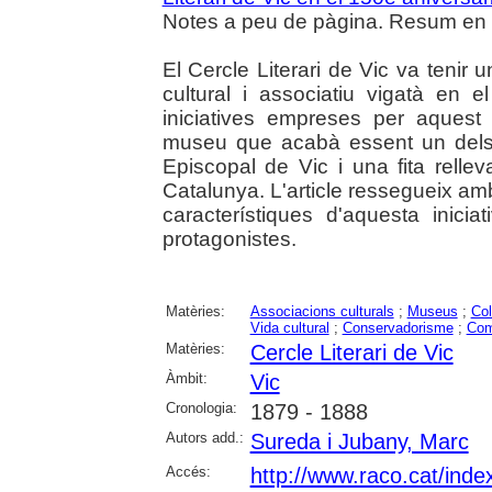
Notes a peu de pàgina. Resum en c
El Cercle Literari de Vic va tenir
cultural i associatiu vigatà en e
iniciatives empreses per aquest 
museu que acabà essent un dels
Episcopal de Vic i una fita relle
Catalunya. L'article ressegueix amb c
característiques d'aquesta inicia
protagonistes.
Matèries:
Associacions culturals
;
Museus
;
Col
Vida cultural
;
Conservadorisme
;
Com
Matèries:
Cercle Literari de Vic
Àmbit:
Vic
Cronologia:
1879 - 1888
Autors add.:
Sureda i Jubany, Marc
Accés:
http://www.raco.cat/inde