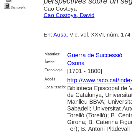
perspectives sobre un seg
Cao Costoya
Text complet
Cao Costoya, David
En:
Ausa
. Vic. vol. XXVI, núm. 174 
Matèries:
Guerra de Successió
Àmbit:
Osona
Cronologia:
[1701 - 1800]
Accés:
http://www.raco.cat/ind
Localització:
Biblioteca Episcopal de V
de Catalunya; Universita
Manlleu BBVA; Universitat 
Sabadell; Universitat Au
Torelló (Torelló); B. Cen
Girona; B. Caterina Fig
Ter); B. Antoni Pladevall