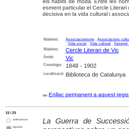
els hàbits de moda. Entre les nom
esment particular el Cercle Literari
decisiva en la vida cultural i associat
Matèries:
Associacionisme
;
Associacions cultu
;
Vida social
;
Vida cultural
;
Sexenni 
Matèries:
Cercle Literari de Vic
Àmbit:
Vic
Cronologia:
1848 - 1902
Localització:
Biblioteca de Catalunya
Enllaç permanent a aquest regis
15 / 25
La Guerra de Successió
seleccionar
imprimir