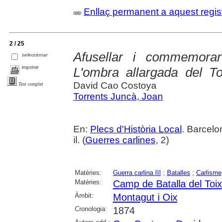
Enllaç permanent a aquest regis
2 / 25
Afusellar i commemora
seleccionar
imprimir
L'ombra allargada del To
David Cao Costoya
Text complet
Torrents Juncà, Joan
En:
Plecs d'Història Local
. Barcelo
il. (
Guerres carlines
, 2)
Matèries:
Guerra carlina III
;
Batalles
;
Carlisme
Matèries:
Camp de Batalla del Toix
Àmbit:
Montagut i Oix
Cronologia:
1874