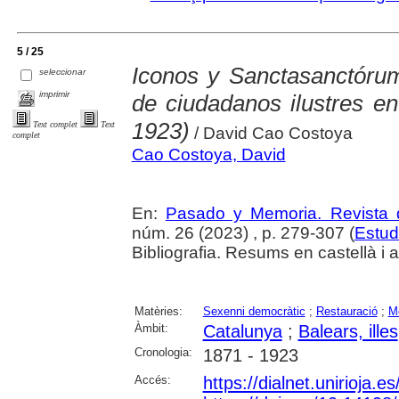
5 / 25
Iconos y Sanctasanctórums
seleccionar
imprimir
de ciudadanos ilustres e
1923)
Text complet
Text
/ David Cao Costoya
complet
Cao Costoya, David
En:
Pasado y Memoria. Revista 
núm. 26 (2023) , p. 279-307 (
Estud
Bibliografia. Resums en castellà i 
Matèries:
Sexenni democràtic
;
Restauració
;
Me
Àmbit:
Catalunya
;
Balears, illes
Cronologia:
1871 - 1923
Accés:
https://dialnet.unirioja.