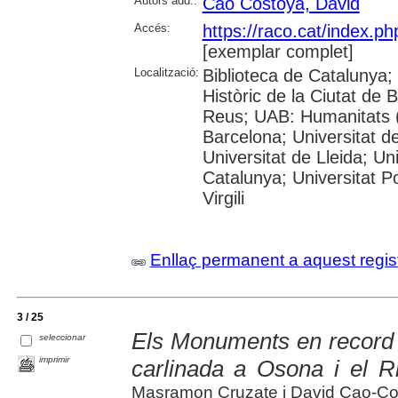
Autors add.:
Cao Costoya, David
Accés:
https://raco.cat/index.p
[exemplar complet]
Localització:
Biblioteca de Catalunya;
Històric de la Ciutat de
Reus; UAB: Humanitats (
Barcelona; Universitat de
Universitat de Lleida; Un
Catalunya; Universitat P
Virgili
Enllaç permanent a aquest regis
3 / 25
Els Monuments en record d
seleccionar
imprimir
carlinada a Osona i el Ri
Masramon Cruzate i David Cao-Co