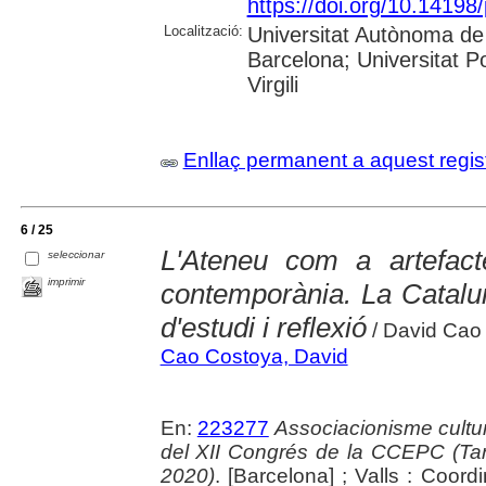
https://doi.org/10.1419
Localització:
Universitat Autònoma de 
Barcelona; Universitat P
Virgili
Enllaç permanent a aquest regis
6 / 25
L'Ateneu com a artefact
seleccionar
imprimir
contemporània. La Catalu
d'estudi i reflexió
/ David Cao
Cao Costoya, David
En:
223277
Associacionisme cultura
del XII Congrés de la CCEPC (Ta
2020)
. [Barcelona] ; Valls : Coor