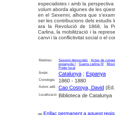
especialistes i amb la perspectiv
volum aborda algunes de les qüest
en el Sexenni, alhora que s'exam
ser les contribucions dels estudis
ara la Revolució de 1868, la P
Carlina, la mobilització i la repres
canvi i la conflictivitat social o el co
Matèries:
Sexenni democràtic
;
Actes de congr
espanyola I
;
Guerra carlina III
;
Movim
Poder local
Àmbit:
Catalunya
;
Espanya
Cronologia:
1860 - 1880
Autors add.:
Cao Costoya, David
(Ed.
Localització:
Biblioteca de Catalunya
Enllaç permanent a aquest regis