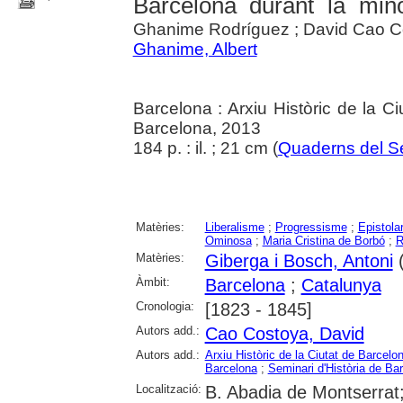
Barcelona durant la minor
Ghanime Rodríguez ; David Cao C
Ghanime, Albert
Barcelona : Arxiu Històric de la Ci
Barcelona, 2013
184 p. : il. ; 21 cm (
Quaderns del Se
Matèries:
Liberalisme
;
Progressisme
;
Epistolar
Ominosa
;
Maria Cristina de Borbó
;
R
Matèries:
Giberga i Bosch, Antoni
(
Àmbit:
Barcelona
;
Catalunya
Cronologia:
[1823 - 1845]
Autors add.:
Cao Costoya, David
Autors add.:
Arxiu Històric de la Ciutat de Barcelo
Barcelona
;
Seminari d'Història de Ba
Localització:
B. Abadia de Montserrat