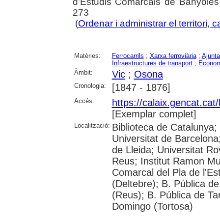
d'Estudis Comarcals de Banyoles 
273
(
Ordenar i administrar el territori, c
Matèries:
Ferrocarrils
;
Xarxa ferroviària
;
Ajunt
Infraestructures de transport
;
Econom
Àmbit:
Vic
;
Osona
Cronologia:
[1847 - 1876]
Accés:
https://calaix.gencat.c
[Exemplar complet]
Localització:
Biblioteca de Catalunya;
Universitat de Barcelona;
de Lleida; Universitat Rov
Reus; Institut Ramon Mun
Comarcal del Pla de l'Es
(Deltebre); B. Pública d
(Reus); B. Pública de Tar
Domingo (Tortosa)