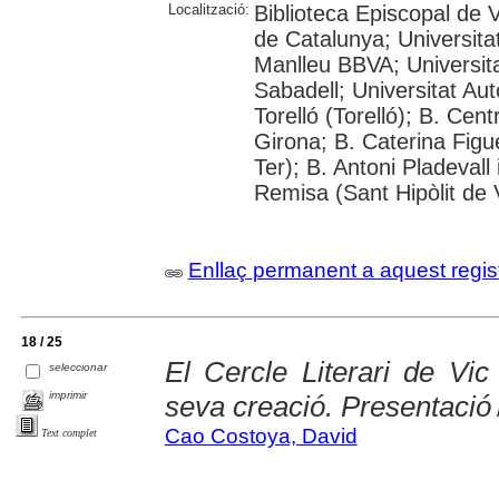
Localització:
Biblioteca Episcopal de V
de Catalunya; Universita
Manlleu BBVA; Universitat 
Sabadell; Universitat Au
Torelló (Torelló); B. Cen
Girona; B. Caterina Fig
Ter); B. Antoni Pladevall
Remisa (Sant Hipòlit de 
Enllaç permanent a aquest regis
18 / 25
El Cercle Literari de Vic
seleccionar
imprimir
seva creació. Presentació
Cao Costoya, David
Text complet