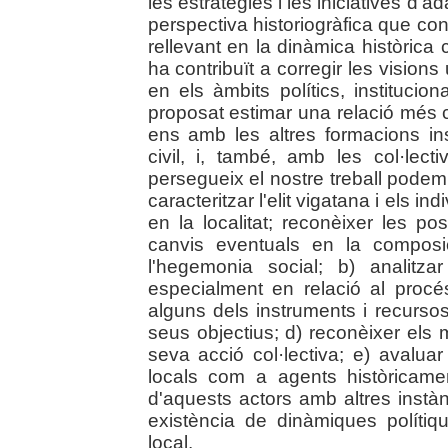
les estratègies i les iniciatives d'a
perspectiva historiogràfica que co
rellevant en la dinàmica històrica
ha contribuït a corregir les vision
en els àmbits polítics, institucion
proposat estimar una relació més c
ens amb les altres formacions ins
civil, i, també, amb les col·lecti
persegueix el nostre treball podem 
caracteritzar l'elit vigatana i els i
en la localitat; reconèixer les p
canvis eventuals en la composi
l'hegemonia social; b) analitza
especialment en relació al procés 
alguns dels instruments i recurso
seus objectius; d) reconèixer els m
seva acció col·lectiva; e) avaluar
locals com a agents històricament
d'aquests actors amb altres instàn
existència de dinàmiques polítiq
local.