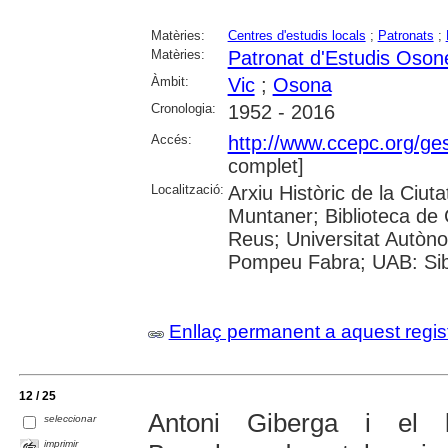
Matèries:
Centres d'estudis locals
;
Patronats
;
Matèries:
Patronat d'Estudis Oson
Àmbit:
Vic
;
Osona
Cronologia:
1952 - 2016
Accés:
http://www.ccepc.org/gest
complet]
Localització:
Arxiu Històric de la Ciut
Muntaner; Biblioteca de 
Reus; Universitat Autòno
Pompeu Fabra; UAB: Sibh
Enllaç permanent a aquest regis
12 / 25
Antoni Giberga i el l
seleccionar
imprimir