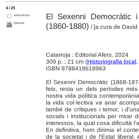
4 / 25
El Sexenni Democràtic i e
seleccionar
imprimir
(1860-1880)
/ [a cura de Davi
Catarroja : Editorial Afers, 2024
309 p. ; 21 cm (
Historiografia local
,
ISBN 9788418618963
El Sexenni Democràtic (1868-187
fets, resta un dels períodes mé
nostra vida política contemporània
la vida col·lectiva va anar acom
també de crítiques i temor, i d'u
socials i institucionals per mirar 
interessos, la qual cosa dificultà l
En definitiva, hom dirimia el conte
de la societat i de l'Estat liberal