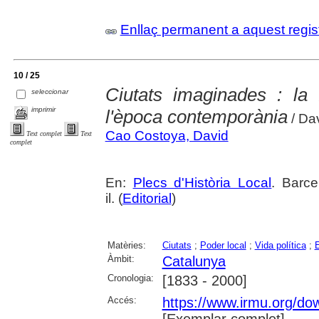
Enllaç permanent a aquest regis
10 / 25
Ciutats imaginades : la f
seleccionar
imprimir
l'època contemporània
/ Da
Cao Costoya, David
Text complet
Text
complet
En:
Plecs d'Història Local
. Barce
il. (
Editorial
)
Matèries:
Ciutats
;
Poder local
;
Vida política
;
Àmbit:
Catalunya
Cronologia:
[1833 - 2000]
Accés:
https://www.irmu.org/do