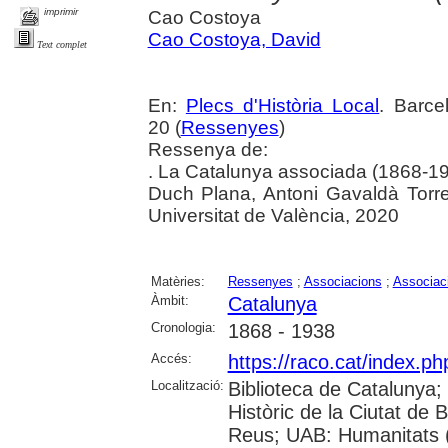
imprimir
Cao Costoya
Cao Costoya, David
Text complet
En:
Plecs d'Història Local
. Barce
20 (
Ressenyes
)
Ressenya de:
. La Catalunya associada (1868-1
Duch Plana, Antoni Gavaldà Torren
Universitat de València, 2020
Matèries:
Ressenyes
;
Associacions
;
Associac
Àmbit:
Catalunya
Cronologia:
1868 - 1938
Accés:
https://raco.cat/index.ph
Localització:
Biblioteca de Catalunya;
Històric de la Ciutat de
Reus; UAB: Humanitats (