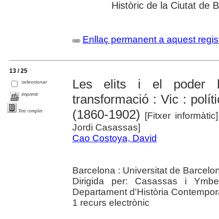
Històric de la Ciutat de 
Enllaç permanent a aquest regis
13 / 25
Les elits i el poder 
seleccionar
imprimir
transformació : Vic : polít
(1860-1902)
Text complet
[Fitxer informàtic
Jordi Casassas]
Cao Costoya, David
Barcelona : Universitat de Barcelo
Dirigida per: Casassas i Ymber
Departament d'Història Contempor
1 recurs electrònic