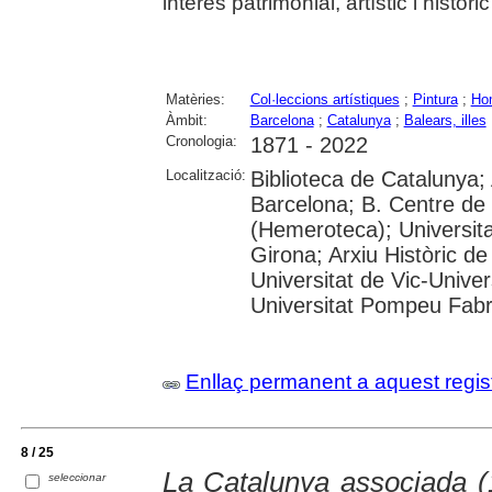
interès patrimonial, artístic i històr
Matèries:
Col·leccions artístiques
;
Pintura
;
Ho
Àmbit:
Barcelona
;
Catalunya
;
Balears, illes
Cronologia:
1871 - 2022
Localització:
Biblioteca de Catalunya; 
Barcelona; B. Centre de
(Hemeroteca); Universita
Girona; Arxiu Històric de
Universitat de Vic-Univer
Universitat Pompeu Fabra;
Enllaç permanent a aquest regis
8 / 25
La Catalunya associada 
seleccionar