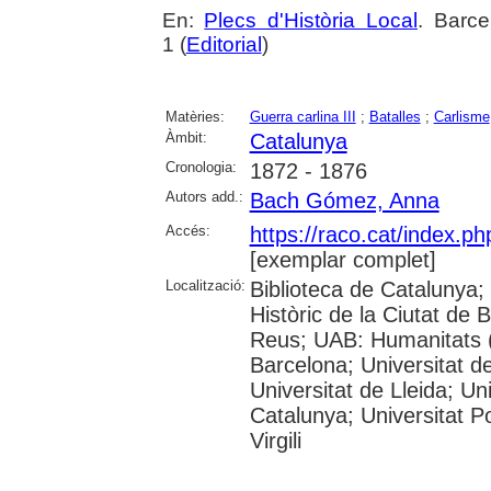
En:
Plecs d'Història Local
. Barc
1 (
Editorial
)
Matèries:
Guerra carlina III
;
Batalles
;
Carlisme
Àmbit:
Catalunya
Cronologia:
1872 - 1876
Autors add.:
Bach Gómez, Anna
Accés:
https://raco.cat/index.p
[exemplar complet]
Localització:
Biblioteca de Catalunya;
Històric de la Ciutat de
Reus; UAB: Humanitats (
Barcelona; Universitat de
Universitat de Lleida; Un
Catalunya; Universitat P
Virgili