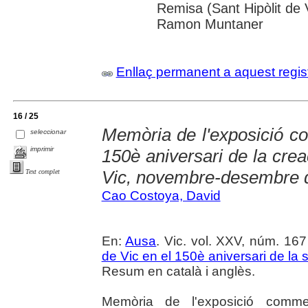
Remisa (Sant Hipòlit de Vo
Ramon Muntaner
Enllaç permanent a aquest regis
16 / 25
Memòria de l'exposició 
seleccionar
imprimir
150è aniversari de la creac
Vic, novembre-desembre 
Text complet
Cao Costoya, David
En:
Ausa
. Vic. vol. XXV, núm. 167
de Vic en el 150è aniversari de la 
Resum en català i anglès.
Memòria de l'exposició commem