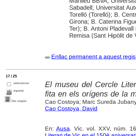
Manlleu BBVA; Universitat 
Sabadell; Universitat Au
Torelló (Torelló); B. Cen
Girona; B. Caterina Fig
Ter); B. Antoni Pladevall
Remisa (Sant Hipòlit de 
Enllaç permanent a aquest regis
17 / 25
El museu del Cercle Lite
seleccionar
imprimir
fita en els orígens de la
Cao Costoya; Marc Sureda Juban
Text complet
Cao Costoya, David
En:
Ausa
. Vic. vol. XXV, núm. 16
Literari de Vic en el 150è aniversar