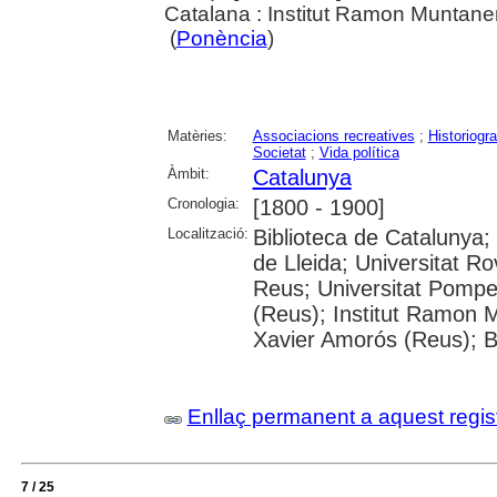
Catalana : Institut Ramon Muntaner
(
Ponència
)
Matèries:
Associacions recreatives
;
Historiogra
Societat
;
Vida política
Àmbit:
Catalunya
Cronologia:
[1800 - 1900]
Localització:
Biblioteca de Catalunya; 
de Lleida; Universitat Rov
Reus; Universitat Pompe
(Reus); Institut Ramon M
Xavier Amorós (Reus); B
Enllaç permanent a aquest regis
7 / 25