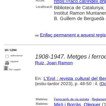
Accés:
https://raco.cat/index.ph
Localització:
Biblioteca de Catalunya;
Institut Ramon Muntaner
B. Guillem de Berguedà (
Enllaç permanent a aquest regis
18 / 1294
1908-1947. Metges i ferroc
seleccionar
imprimir
Ruiz, Joan Ramon
Text complet
En:
L'Erol : revista cultural del B
(estiu-tardor 2023), p. 48-50 : il. (
Do
Matèries:
Ferrocarrils de via estreta
;
Reglamen
Matèries:
Miró i Borràs, Oleguer
(1