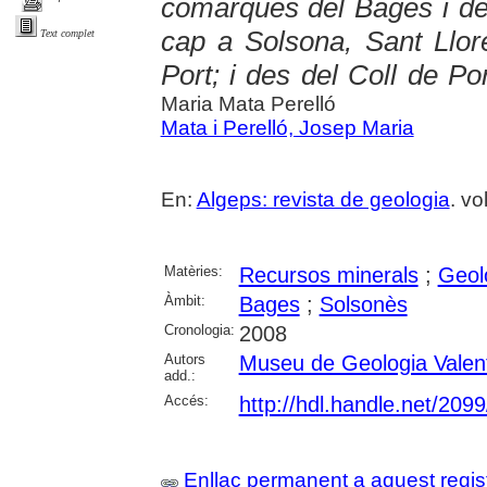
comarques del Bages i de
cap a Solsona, Sant Llor
Text complet
Port; i des del Coll de P
Maria Mata Perelló
Mata i Perelló, Josep Maria
En:
Algeps: revista de geologia
. vo
Matèries:
Recursos minerals
;
Geol
Àmbit:
Bages
;
Solsonès
Cronologia:
2008
Autors
Museu de Geologia Valen
add.:
Accés:
http://hdl.handle.net/209
Enllaç permanent a aquest regis