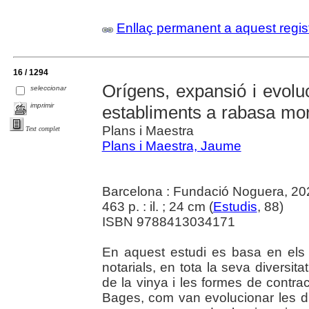
Enllaç permanent a aquest regis
16 / 1294
Orígens, expansió i evoluc
seleccionar
imprimir
establiments a rabasa mor
Plans i Maestra
Text complet
Plans i Maestra, Jaume
Barcelona : Fundació Noguera, 20
463 p. : il. ; 24 cm (
Estudis
, 88)
ISBN 9788413034171
En aquest estudi es basa en els 
notarials, en tota la seva diversit
de la vinya i les formes de contrac
Bages, com van evolucionar les dif