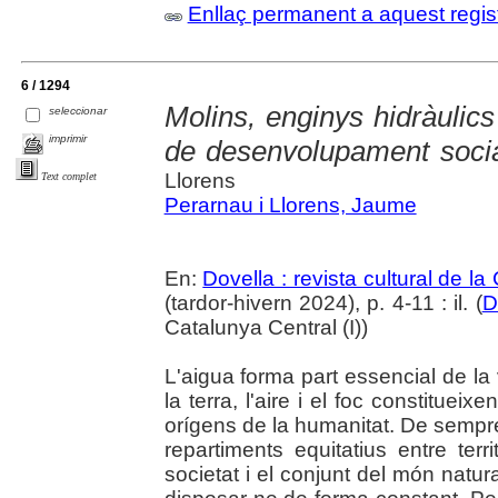
Enllaç permanent a aquest regis
6 / 1294
Molins, enginys hidràulics
seleccionar
imprimir
de desenvolupament socia
Llorens
Text complet
Perarnau i Llorens, Jaume
En:
Dovella : revista cultural de l
(tardor-hivern 2024), p. 4-11 : il. (
D
Catalunya Central (I))
L'aigua forma part essencial de la
la terra, l'aire i el foc constitueix
orígens de la humanitat. De sempre
repartiments equitatius entre ter
societat i el conjunt del món natu