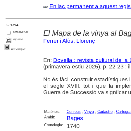
Enllaç permanent a aquest regis
3 / 1294
El Mapa de la vinya al Ba
seleccionar
imprimir
Ferrer i Alòs, Llorenç
Text complet
En:
Dovella : revista cultural de l
(primavera-estiu 2025), p. 22-23 : il.
No és fàcil construir estadístiques
el segle XVIII, tot i que la imp
Guerra de Successió va signi!car u
Matèries:
Conreus
;
Vinya
;
Cadastre
;
Cartogra
Àmbit:
Bages
Cronologia:
1740