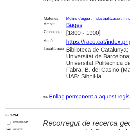
Matèries:
Molins d'aigua
;
Industrialització
;
Inn
Àmbit:
Bages
Cronologia:
[1800 - 1900]
Accés:
https://raco.cat/index.ph
Localització:
Biblioteca de Catalunya;
Universitat de Barcelona; 
Universitat Politècnica 
Fabra; B. del Casino (M
UAB: Sibhil·la
Enllaç permanent a aquest regis
8 / 1294
Recorregut de recerca geo
seleccionar
imprimir