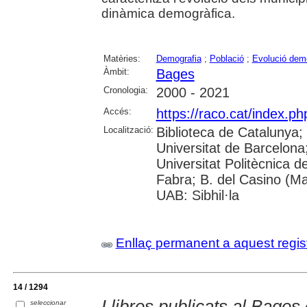
dinàmica demogràfica.
Matèries:
Demografia
;
Població
;
Evolució dem
Àmbit:
Bages
Cronologia:
2000 - 2021
Accés:
https://raco.cat/index.ph
Localització:
Biblioteca de Catalunya;
Universitat de Barcelona; 
Universitat Politècnica 
Fabra; B. del Casino (M
UAB: Sibhil·la
Enllaç permanent a aquest regis
14 / 1294
Llibres publicats al Bages
seleccionar