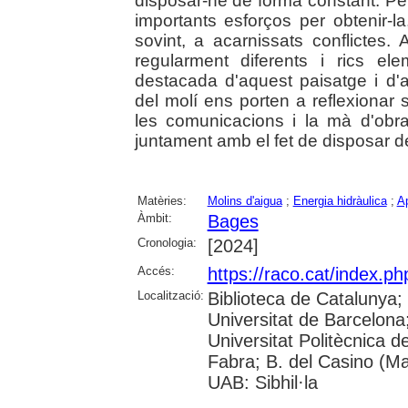
disposar-ne de forma constant. Per
importants esforços per obtenir-la, 
sovint, a acarnissats conflictes. 
regularment diferents i rics el
destacada d'aquest paisatge i d'a
del molí ens porten a reflexionar
les comunicacions i la mà d'obr
juntament amb el fet de disposar d
Matèries:
Molins d'aigua
;
Energia hidràulica
;
Ap
Àmbit:
Bages
Cronologia:
[2024]
Accés:
https://raco.cat/index.ph
Localització:
Biblioteca de Catalunya;
Universitat de Barcelona; 
Universitat Politècnica 
Fabra; B. del Casino (M
UAB: Sibhil·la