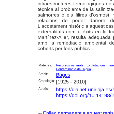
infraestructures tecnològiques d
tècnica al problema de la salinitza
salmorres o els filtres d'osmosi
relacions de poder darrere de 
L'acostament històric a aquest cas 
externalitats com a èxits en la t
Martínez-Alier, resulta adequada
amb la remediació ambiental d
coberts per fons públics.
Matèries:
Recursos minerals
;
Explotacions mine
Contaminació de l'aigua
Àmbit:
Bages
Cronologia:
[1925 - 2010]
Accés:
https://dialnet.unirioja.e
https://doi.org/10.14198
Enllaç permanent a aquest regis