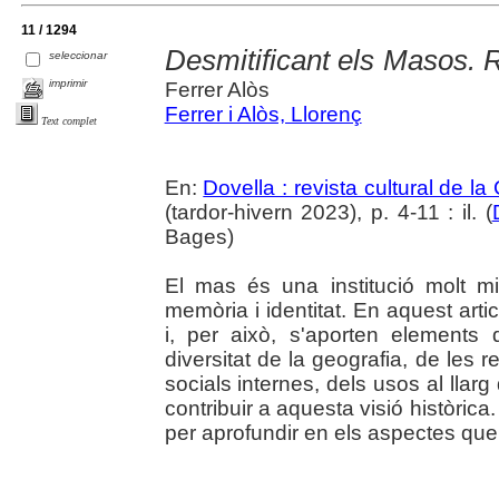
11 / 1294
Desmitificant els Masos. R
seleccionar
imprimir
Ferrer Alòs
Ferrer i Alòs, Llorenç
Text complet
En:
Dovella : revista cultural de l
(tardor-hivern 2023), p. 4-11 : il. (
Bages)
El mas és una institució molt m
memòria i identitat. En aquest artic
i, per això, s'aporten elements
diversitat de la geografia, de les r
socials internes, dels usos al llar
contribuir a aquesta visió històrica.
per aprofundir en els aspectes qu