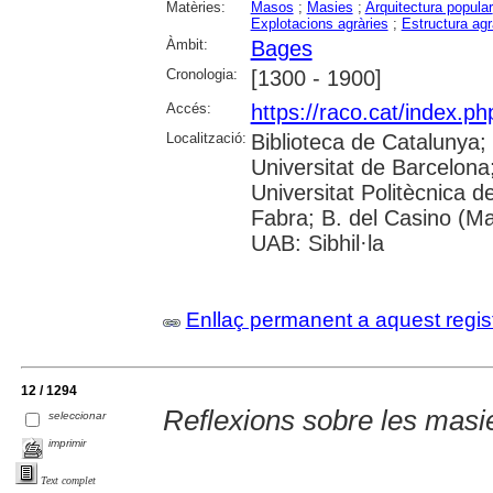
Matèries:
Masos
;
Masies
;
Arquitectura popular
Explotacions agràries
;
Estructura agr
Àmbit:
Bages
Cronologia:
[1300 - 1900]
Accés:
https://raco.cat/index.ph
Localització:
Biblioteca de Catalunya;
Universitat de Barcelona; 
Universitat Politècnica 
Fabra; B. del Casino (M
UAB: Sibhil·la
Enllaç permanent a aquest regis
12 / 1294
Reflexions sobre les masi
seleccionar
imprimir
Text complet