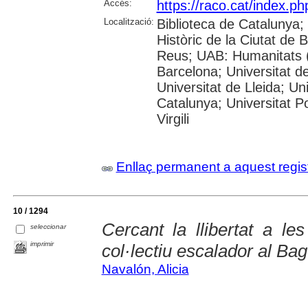
Accés:
https://raco.cat/index.ph
Localització:
Biblioteca de Catalunya;
Històric de la Ciutat de
Reus; UAB: Humanitats (
Barcelona; Universitat de
Universitat de Lleida; Un
Catalunya; Universitat P
Virgili
Enllaç permanent a aquest regis
10 / 1294
Cercant la llibertat a l
seleccionar
imprimir
col·lectiu escalador al Bag
Navalón, Alicia