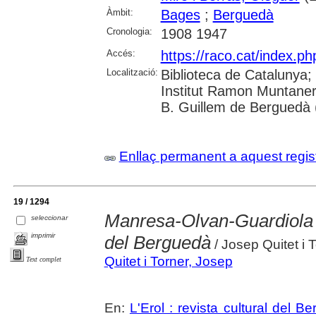
Àmbit:
Bages
;
Berguedà
Cronologia:
1908 1947
Accés:
https://raco.cat/index.ph
Localització:
Biblioteca de Catalunya;
Institut Ramon Muntaner
B. Guillem de Berguedà (
Enllaç permanent a aquest regis
19 / 1294
Manresa-Olvan-Guardiola 
seleccionar
imprimir
del Berguedà
/ Josep Quitet i 
Quitet i Torner, Josep
Text complet
En:
L'Erol : revista cultural del B