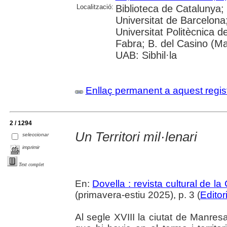
Localització:
Biblioteca de Catalunya;
Universitat de Barcelona; 
Universitat Politècnica 
Fabra; B. del Casino (M
UAB: Sibhil·la
Enllaç permanent a aquest regis
2 / 1294
Un Territori mil·lenari
seleccionar
imprimir
Text complet
En:
Dovella : revista cultural de l
(primavera-estiu 2025), p. 3 (
Editor
Al segle XVIII la ciutat de Manresa