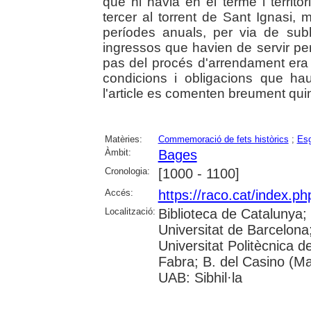
que hi havia en el terme i territor
tercer al torrent de Sant Ignasi,
períodes anuals, per via de sub
ingressos que havien de servir pe
pas del procés d'arrendament era l
condicions i obligacions que hau
l'article es comenten breument qu
Matèries:
Commemoració de fets històrics
;
Esg
Àmbit:
Bages
Cronologia:
[1000 - 1100]
Accés:
https://raco.cat/index.p
Localització:
Biblioteca de Catalunya;
Universitat de Barcelona; 
Universitat Politècnica 
Fabra; B. del Casino (M
UAB: Sibhil·la