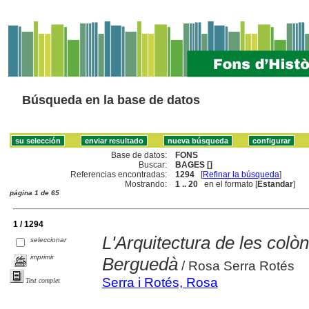
Búsqueda en la base de datos
Base de datos:
FONS
Buscar:
BAGES []
Referencias encontradas:
1294
[
Refinar la búsqueda
]
Mostrando:
1 .. 20
en el formato [
Estandar
]
página 1 de 65
1 / 1294
L'Arquitectura de les colòn
seleccionar
imprimir
Berguedà
/ Rosa Serra Rotés
Serra i Rotés, Rosa
Text complet