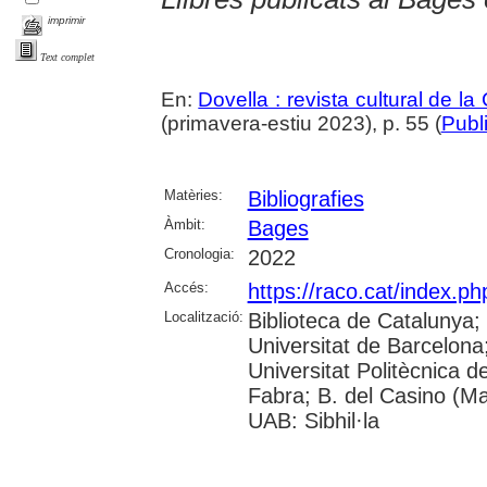
imprimir
Text complet
En:
Dovella : revista cultural de l
(primavera-estiu 2023), p. 55 (
Publ
Matèries:
Bibliografies
Àmbit:
Bages
Cronologia:
2022
Accés:
https://raco.cat/index.ph
Localització:
Biblioteca de Catalunya;
Universitat de Barcelona; 
Universitat Politècnica 
Fabra; B. del Casino (M
UAB: Sibhil·la