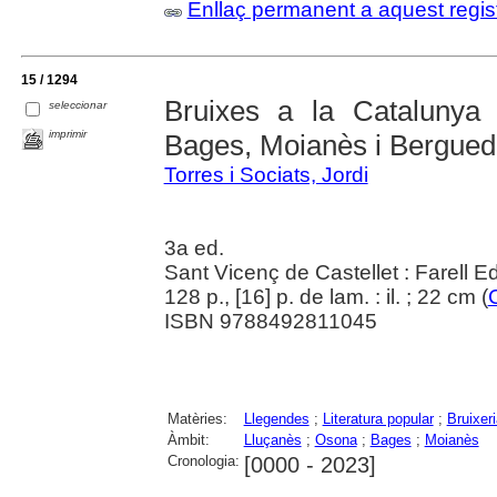
Enllaç permanent a aquest regis
15 / 1294
Bruixes a la Catalunya 
seleccionar
imprimir
Bages, Moianès i Bergue
Torres i Sociats, Jordi
3a ed.
Sant Vicenç de Castellet : Farell E
128 p., [16] p. de lam. : il. ; 22 cm (
ISBN 9788492811045
Matèries:
Llegendes
;
Literatura popular
;
Bruixeri
Àmbit:
Lluçanès
;
Osona
;
Bages
;
Moianès
Cronologia:
[0000 - 2023]