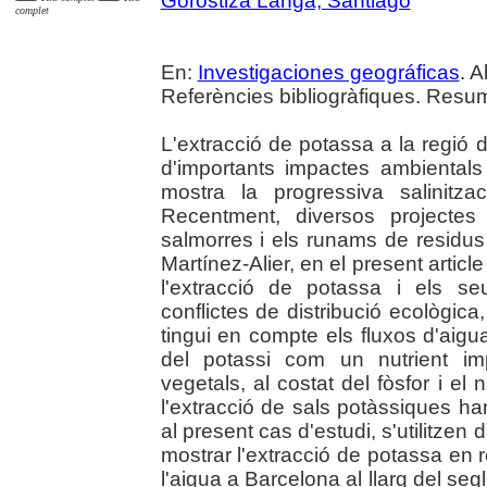
Gorostiza Langa, Santiago
complet
En:
Investigaciones geográficas
. A
Referències bibliogràfiques. Resum
L'extracció de potassa a la regió
d'importants impactes ambientals 
mostra la progressiva salinitza
Recentment, diversos projecte
salmorres i els runams de residus
Martínez-Alier, en el present article
l'extracció de potassa i els s
conflictes de distribució ecològic
tingui en compte els fluxos d'aigua
del potassi com un nutrient im
vegetals, al costat del fòsfor i el 
l'extracció de sals potàssiques ha
al present cas d'estudi, s'utilitzen 
mostrar l'extracció de potassa en r
l'aigua a Barcelona al llarg del se