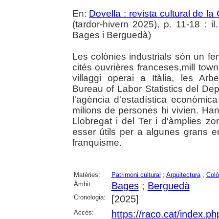
En:
Dovella : revista cultural de l
(tardor-hivern 2025), p. 11-18 : il.
Bages i Berguedà)
Les colònies industrials són un fe
cités ouvrières franceses,mill town
villaggi operai a Itàlia, les Arb
Bureau of Labor Statistics del Dep
l'agència d'estadística econòmic
milions de persones hi vivien. Han
Llobregat i del Ter i d'àmplies z
esser útils per a algunes grans e
franquisme.
Matèries:
Patrimoni cultural
;
Arquitectura
;
Colò
Àmbit:
Bages
;
Berguedà
Cronologia:
[2025]
Accés:
https://raco.cat/index.p