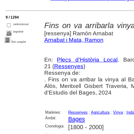
9 / 1294
Fins on va arribarla vin
seleccionar
imprimir
[ressenya] Ramón Arnabat
Arnabat i Mata, Ramon
Text complet
En:
Plecs d'Història Local
. Bar
21 (
Ressenyes
)
Ressenya de:
. Fins on va arribar la vinya al 
Alòs, Meritxell Gisbert Traveria,
d'Estudis del Bages, 2024
Matèries:
Ressenyes
;
Agricultura
;
Vinya
;
Indú
Àmbit:
Bages
Cronologia:
[1800 - 2000]