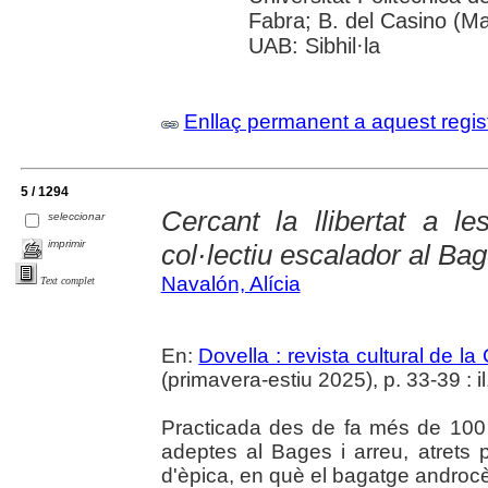
Fabra; B. del Casino (M
UAB: Sibhil·la
Enllaç permanent a aquest regis
5 / 1294
Cercant la llibertat a 
seleccionar
imprimir
col·lectiu escalador al Bag
Navalón, Alícia
Text complet
En:
Dovella : revista cultural de l
(primavera-estiu 2025), p. 33-39 : il.
Practicada des de fa més de 100
adeptes al Bages i arreu, atrets pe
d'èpica, en què el bagatge androcè