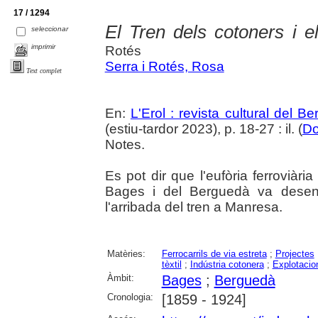
17 / 1294
El Tren dels cotoners i e
seleccionar
imprimir
Rotés
Serra i Rotés, Rosa
Text complet
En:
L'Erol : revista cultural del B
(estiu-tardor 2023), p. 18-27 : il. (
Do
Notes.
Es pot dir que l'eufòria ferroviàr
Bages i del Berguedà va desen
l'arribada del tren a Manresa.
Matèries:
Ferrocarrils de via estreta
;
Projectes
tèxtil
;
Indústria cotonera
;
Explotacio
Àmbit:
Bages
;
Berguedà
Cronologia:
[1859 - 1924]