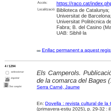
Accés:
https://raco.cat/index.p
Localització:
Biblioteca de Catalunya;
Universitat de Barcelona; 
Universitat Politècnica 
Fabra; B. del Casino (M
UAB: Sibhil·la
Enllaç permanent a aquest regis
4 / 1294
Els Camperols. Publicaci
seleccionar
imprimir
de la comarca del Bages 
Serra Carné, Jaume
Text complet
En:
Dovella : revista cultural de l
(primavera-estiu 2025), p. 29-32 : il.