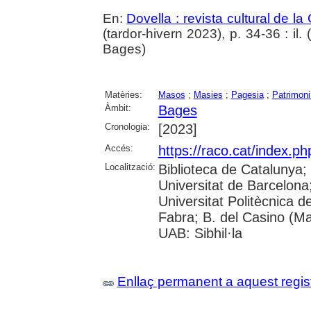
En:
Dovella : revista cultural de l
(tardor-hivern 2023), p. 34-36 : il. (
Bages)
Matèries:
Masos
;
Masies
;
Pagesia
;
Patrimoni 
Àmbit:
Bages
Cronologia:
[2023]
Accés:
https://raco.cat/index.ph
Localització:
Biblioteca de Catalunya;
Universitat de Barcelona; 
Universitat Politècnica 
Fabra; B. del Casino (M
UAB: Sibhil·la
Enllaç permanent a aquest regis