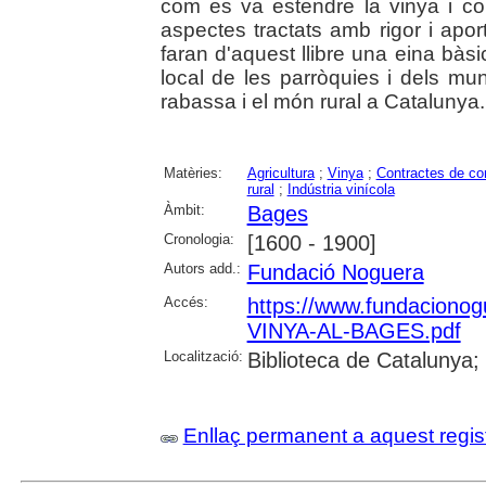
com es va estendre la vinya i com 
aspectes tractats amb rigor i ap
faran d'aquest llibre una eina bàsic
local de les parròquies i dels mun
rabassa i el món rural a Catalunya. 
Matèries:
Agricultura
;
Vinya
;
Contractes de co
rural
;
Indústria vinícola
Àmbit:
Bages
Cronologia:
[1600 - 1900]
Autors add.:
Fundació Noguera
Accés:
https://www.fundacionog
VINYA-AL-BAGES.pdf
Localització:
Biblioteca de Catalunya;
Enllaç permanent a aquest regis