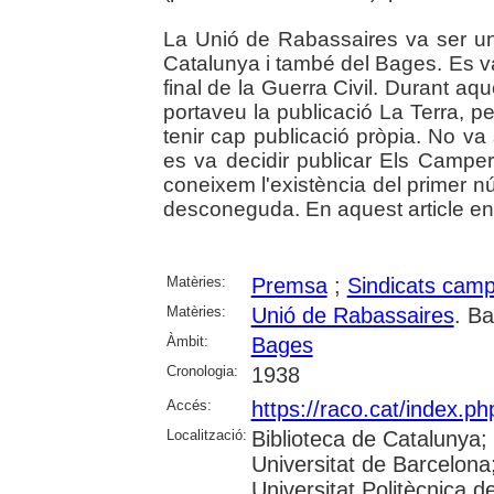
La Unió de Rabassaires va ser un
Catalunya i també del Bages. Es va c
final de la Guerra Civil. Durant aq
portaveu la publicació La Terra, p
tenir cap publicació pròpia. No va
es va decidir publicar Els Camper
coneixem l'existència del primer n
desconeguda. En aquest article e
Matèries:
Premsa
;
Sindicats camp
Matèries:
Unió de Rabassaires
. B
Àmbit:
Bages
Cronologia:
1938
Accés:
https://raco.cat/index.p
Localització:
Biblioteca de Catalunya;
Universitat de Barcelona; 
Universitat Politècnica 