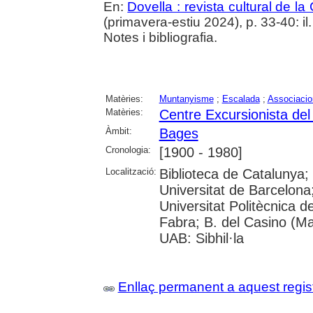
En:
Dovella : revista cultural de l
(primavera-estiu 2024), p. 33-40: il.
Notes i bibliografia.
Matèries:
Muntanyisme
;
Escalada
;
Associacio
Matèries:
Centre Excursionista de
Àmbit:
Bages
Cronologia:
[1900 - 1980]
Localització:
Biblioteca de Catalunya;
Universitat de Barcelona; 
Universitat Politècnica 
Fabra; B. del Casino (M
UAB: Sibhil·la
Enllaç permanent a aquest regis