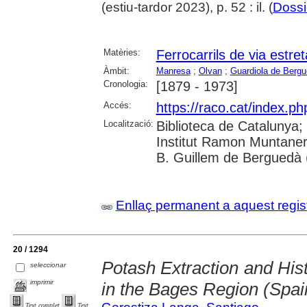
(estiu-tardor 2023), p. 52 : il. (
Dossi
Matèries:
Ferrocarrils de via estret
Àmbit:
Manresa
;
Olvan
;
Guardiola de Berg
Cronologia:
[1879 - 1973]
Accés:
https://raco.cat/index.ph
Localització:
Biblioteca de Catalunya;
Institut Ramon Muntaner
B. Guillem de Berguedà (
Enllaç permanent a aquest regis
20 / 1294
Potash Extraction and Hist
seleccionar
imprimir
in the Bages Region (Spai
Text complet
Text