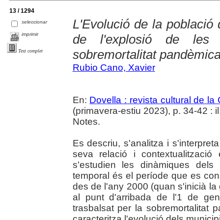
13 / 1294
L'Evolució de la població
seleccionar
imprimir
de l'explosió de les
sobremortalitat pandèmic
Text complet
Rubio Cano, Xavier
En:
Dovella : revista cultural de l
(primavera-estiu 2023), p. 34-42 : il.
Notes.
Es descriu, s'analitza i s'interpret
seva relació i contextualitzaci
s'estudien les dinàmiques dels
temporal és el període que es con
des de l'any 2000 (quan s'inicià la
al punt d'arribada de l'1 de g
trasbalsat per la sobremortalitat
caracteritza l'evolució dels municipi