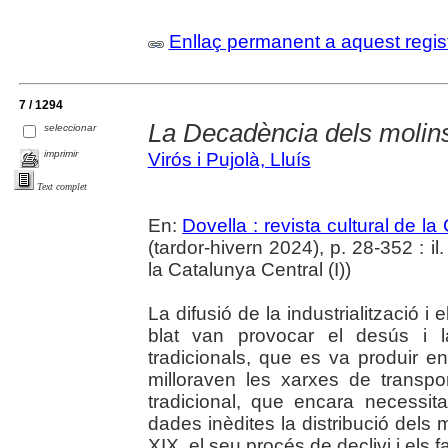
Enllaç permanent a aquest regis
7 / 1294
La Decadència dels molin
seleccionar
imprimir
Virós i Pujolà, Lluís
Text complet
En:
Dovella : revista cultural de l
(tardor-hivern 2024), p. 28-352 : il. 
la Catalunya Central (I))
La difusió de la industrialització i
blat van provocar el desús i l
tradicionals, que es va produir 
milloraven les xarxes de transpor
tradicional, que encara necessita
dades inèdites la distribució dels
XIX, el seu procés de declivi i els 